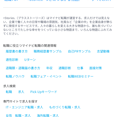
+Stories.（プラスストーリーズ）はマイナビ転職が運営する、求人だけでは見えな
い、企業で働く人々の日常や職場の雰囲気、社風など「企業の中」を企業自身が飾ら
ずに発信するサービスです。人々の暮らしを変える大きな物語から、誰も気づいてい
ないところでたしかな幸せをつくっている小さな物語まで、いろんな物語にふれてみ
てください。
転職に役立つマイナビ転職の関連情報
履歴書の書き方
職務経歴書サンプル
自己PRサンプル
志望動機
適性診断
Uターン
退職願・退職届の書き方
年収
適職診断
仕事
面接対策
転職ノウハウ
転職フェア・イベント
転職WEBセミナー
求人検索
転職
求人
Pick Upキーワード
専門サイトで求人を探す
IT・エンジニア転職・求人
ものづくり転職・求人
女性 転職・求人
海外転職・求人