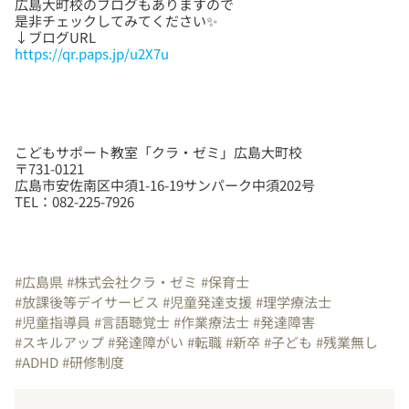
広島大町校のブログもありますので
是非チェックしてみてください✨
https://qr.paps.jp/u2X7u
こどもサポート教室「クラ・ゼミ」広島大町校
〒731-0121
広島市安佐南区中須1-16-19サンパーク中須202号
TEL：082-225-7926
#広島県
#株式会社クラ・ゼミ
#保育士
#放課後等デイサービス
#児童発達支援
#理学療法士
#児童指導員
#言語聴覚士
#作業療法士
#発達障害
#スキルアップ
#発達障がい
#転職
#新卒
#子ども
#残業無し
#ADHD
#研修制度