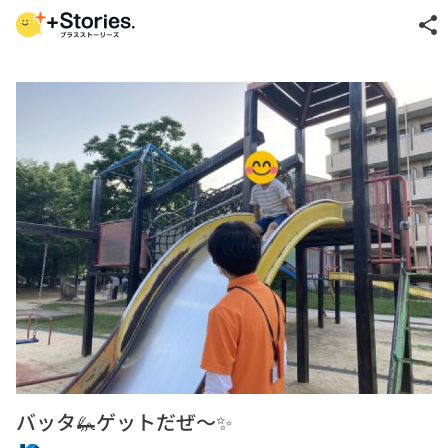
share
バッタ🦗ゲットだぜ～✨