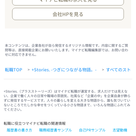
会社HPを見る
本コンテンツは、企業各社が自ら発信するオリジナル情報です。内容に関するご質
問等は、直接掲載企業にお願いいたします。マイナビ転職編集部では、お問い合わ
せに対応できません。
転職TOP
+Stories. -つぎにつながる物語。-
すべてのストー
>
>
+Stories.（プラスストーリーズ）はマイナビ転職が運営する、求人だけでは見えな
い、企業で働く人々の日常や職場の雰囲気、社風など「企業の中」を企業自身が飾ら
ずに発信するサービスです。人々の暮らしを変える大きな物語から、誰も気づいてい
ないところでたしかな幸せをつくっている小さな物語まで、いろんな物語にふれてみ
てください。
転職に役立つマイナビ転職の関連情報
履歴書の書き方
職務経歴書サンプル
自己PRサンプル
志望動機