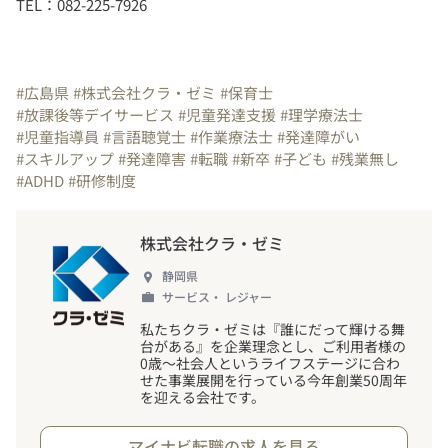
TEL：082-225-7926
#広島県
#株式会社クラ・ゼミ
#保育士
#放課後等デイサービス
#児童発達支援
#理学療法士
#児童指導員
#言語聴覚士
#作業療法士
#発達障がい
#スキルアップ
#発達障害
#転職
#新卒
#子ども
#残業無し
#ADHD
#研修制度
株式会社クラ・ゼミ
静岡県
サービス・ レジャー
私たちクラ・ゼミは『誰にだって輝ける舞
台がある』を企業理念とし、ご利用者様の
0歳～社会人というライフステージに合わ
せた事業展開を行っている今年創業50周年
を迎える会社です。
マイナビ転職の求人を見る