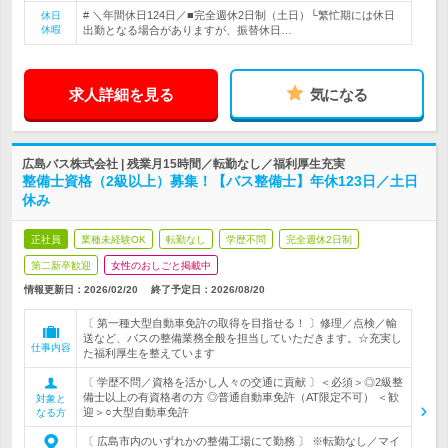
# ＼年間休日124日／■完全週休2日制（土日）└繁忙期には休日
休日
休暇
出勤となる場合がありますが、振替休日…
求人詳細を見る
気になる
広島バス株式会社 | 残業月15時間／転勤なし／福利厚生充実
整備士資格（2級以上）募集！【バス整備士】年休123日／土日
休み
正社員
業種未経験OK
転勤なし
学歴不問
完全週休2日制
第二新卒歓迎
女性のおしごと掲載中
情報更新日：2026/02/20
終了予定日：
2026/08/20
〔 第一種大型自動車免許の取得を目指せる！ 〕修理／点検／輸
送など、バスの整備業務全般を担当していただきます。☆充実し
仕事内容
た福利厚生を整えています
〔 学歴不問／資格を活かし人々の交通に貢献 〕＜必須＞◎2級整
備士以上の有資格者の方 ◎普通自動車免許（AT限定不可） ＜歓
対象と
迎＞○大型自動車免許
なる方
〔 広島市内のいずれかの整備工場にて勤務 〕 ※転勤なし／マイ