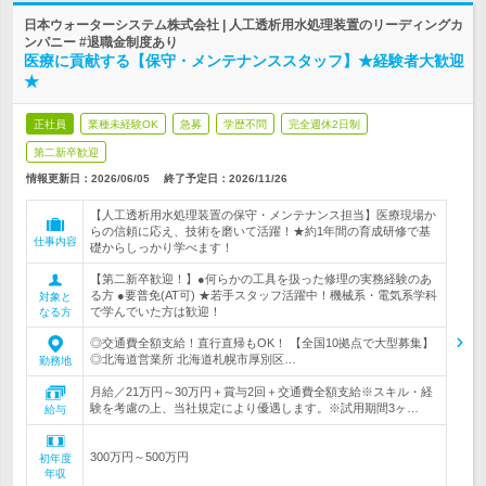
日本ウォーターシステム株式会社 | 人工透析用水処理装置のリーディングカ
ンパニー #退職金制度あり
医療に貢献する【保守・メンテナンススタッフ】★経験者大歓迎
★
正社員
業種未経験OK
急募
学歴不問
完全週休2日制
第二新卒歓迎
情報更新日：2026/06/05
終了予定日：
2026/11/26
【人工透析用水処理装置の保守・メンテナンス担当】医療現場か
らの信頼に応え、技術を磨いて活躍！★約1年間の育成研修で基
仕事内容
礎からしっかり学べます！
【第二新卒歓迎！】●何らかの工具を扱った修理の実務経験のあ
る方 ●要普免(AT可) ★若手スタッフ活躍中！機械系・電気系学科
対象と
で学んでいた方は歓迎！
なる方
◎交通費全額支給！直行直帰もOK！ 【全国10拠点で大型募集】
◎北海道営業所 北海道札幌市厚別区…
勤務地
月給／21万円～30万円＋賞与2回＋交通費全額支給※スキル・経
験を考慮の上、当社規定により優遇します。※試用期間3ヶ…
給与
300万円～500万円
初年度
年収