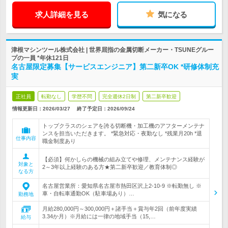
求人詳細を見る
気になる
津根マシンツール株式会社 | 世界屈指の金属切断メーカー・TSUNEグルー
プの一員 *年休121日
名古屋限定募集【サービスエンジニア】第二新卒OK *研修体制充
実
正社員
転勤なし
学歴不問
完全週休2日制
第二新卒歓迎
情報更新日：2026/03/27
終了予定日：
2026/09/24
トップクラスのシェアを誇る切断機・加工機のアフターメンテナ
ンスを担当いただきます。 *緊急対応・夜勤なし *残業月20h *退
仕事内容
職金制度あり
【必須】何かしらの機械の組み立てや修理、メンテナンス経験が
対象と
2～3年以上経験のある方★第二新卒歓迎／教育体制◎
なる方
名古屋営業所：愛知県名古屋市熱田区沢上2-10-9 ※転勤無し ※
車・自転車通勤OK（駐車場あり）…
勤務地
月給280,000円～300,000円＋諸手当＋賞与年2回（前年度実績
3.34か月）※月給には一律の地域手当（15,…
給与