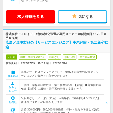
休暇
暇* リフレッシュ休暇
求人詳細を見る
気になる
株式会社アメロイド | ＃液体浄化装置の専門メーカー #年間休日：120日 #
手当充実
広島／環境製品の【サービスエンジニア】◆未経験・第二新卒歓
迎
正社員
職種・業種未経験OK
転勤なし
学歴不問
第二新卒歓迎
情報更新日：2026/07/03
終了予定日：
2026/12/24
当社のサービスエンジニアとして、液体浄化装置の設置やメンテ
ナンスなどの業務をお任せいたします
仕事内容
《職種・業界未経験歓迎！第二新卒歓迎》【必須】◆普通自動車
対象と
免許【歓迎】◇機械・電子系の学部を卒業した方
なる方
＼転勤なし！／ 【福山支店】 広島県福山市柳津町4-5-23 ※入社
後は神戸支店での研修があります…
勤務地
月給 300,000円～380,000円※経験・年齢・能力を考慮して決定