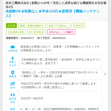
岩本工機株式会社 | 創業から40年！安定した成長を続ける機械商社★完全週
休2日
未経験OK★転勤なし★年休124日★産業用【機械メンテナン
ス】
正社員
職種・業種未経験OK
急募
転勤なし
学歴不問
完全週休2日制
第二新卒歓迎
女性のおしごと掲載中
情報更新日：2026/03/17
終了予定日：
2026/09/14
製造業のお客様に向けて、産業用・工作用機械のメンテナンスや
定期検査をお任せします！
仕事内容
【未経験歓迎／第二新卒歓迎】＜必須条件＞ 高卒以上★ものづく
対象と
りに興味がある方、必見です！
なる方
【転勤なし】 ＜本社＞ 広島市安佐南区伴南2丁目4-33 ※マイカ
ー通勤可 【雇い入れ直後】上記事…
勤務地
月給22万5,000円～30万円※能力や経験に基づいて優遇します。
※試用期間2ヶ月（待遇に変更なし）
給与
315万円～500万円
初年度
年収
8：30 ～ 17：30 （所定労働時間8時間0分／休憩60分）時間外労
勤務