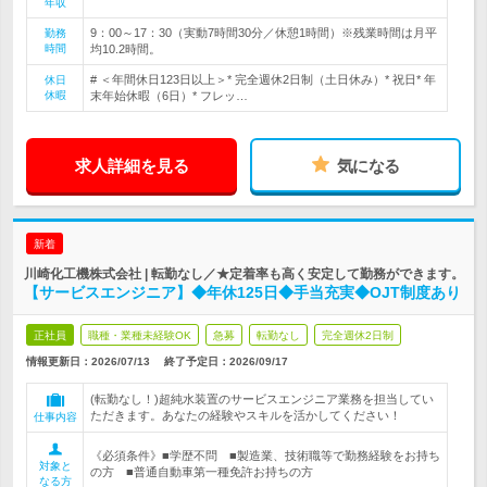
年収
9：00～17：30（実動7時間30分／休憩1時間）※残業時間は月平
勤務
時間
均10.2時間。
# ＜年間休日123日以上＞* 完全週休2日制（土日休み）* 祝日* 年
休日
休暇
末年始休暇（6日）* フレッ…
求人詳細を見る
気になる
新着
川崎化工機株式会社 | 転勤なし／★定着率も高く安定して勤務ができます。
【サービスエンジニア】◆年休125日◆手当充実◆OJT制度あり
正社員
職種・業種未経験OK
急募
転勤なし
完全週休2日制
情報更新日：2026/07/13
終了予定日：
2026/09/17
(転勤なし！)超純水装置のサービスエンジニア業務を担当してい
ただきます。あなたの経験やスキルを活かしてください！
仕事内容
《必須条件》■学歴不問 ■製造業、技術職等で勤務経験をお持ち
対象と
の方 ■普通自動車第一種免許お持ちの方
なる方