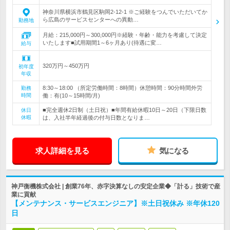
神奈川県横浜市鶴見区駒岡2-12-1 ※ご経験をつんでいただいてか
ら広島のサービスセンターへの異動…
勤務地
月給：215,000円～300,000円※経験・年齢・能力を考慮して決定
いたします■試用期間1～6ヶ月あり(待遇に変…
給与
320万円～450万円
初年度
年収
8:30～18:00 （所定労働時間：8時間）休憩時間：90分時間外労
勤務
時間
働：有(10～15時間/月)
■完全週休2日制（土日祝）■年間有給休暇10日～20日（下限日数
休日
休暇
は、入社半年経過後の付与日数となりま…
求人詳細を見る
気になる
神戸衡機株式会社 | 創業76年、赤字決算なしの安定企業◆「計る」技術で産
業に貢献
【メンテナンス・サービスエンジニア】※土日祝休み ※年休120
日