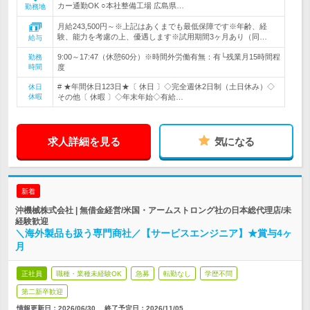
カー通勤OK ○本社整備工場 広島県…
勤務地
月給243,500円～※上記はあくまでも最低保障です※年齢、経
験、能力を考慮の上、優遇します※試用期間3ヶ月あり（同…
給与
9:00～17:47（休憩60分）※時間外労働有無：有└残業月15時間程
勤務
時間
度
# ★年間休日123日★〔 休日 〕◇完全週休2日制（土日休み）◇
休日
休暇
その他〔 休暇 〕◇年末年始◇有給…
求人詳細を見る
気になる
新着
沖機械株式会社 | 無借金経営/米国・アームストロング社の日本総代理店/未
経験歓迎
＼海外製品も扱う専門商社／【サービスエンジニア】★賞与4ヶ
月
正社員
職種・業種未経験OK
急募
転勤なし
学歴不問
第二新卒歓迎
情報更新日：2026/06/30
終了予定日：
2026/11/05