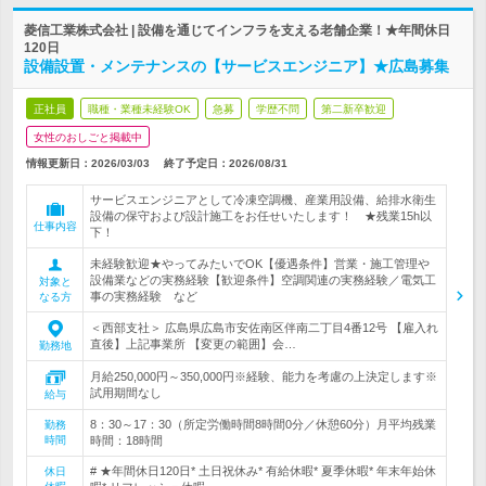
菱信工業株式会社 | 設備を通じてインフラを支える老舗企業！★年間休日
120日
設備設置・メンテナンスの【サービスエンジニア】★広島募集
正社員
職種・業種未経験OK
急募
学歴不問
第二新卒歓迎
女性のおしごと掲載中
情報更新日：2026/03/03
終了予定日：
2026/08/31
サービスエンジニアとして冷凍空調機、産業用設備、給排水衛生
設備の保守および設計施工をお任せいたします！ ★残業15h以
仕事内容
下！
未経験歓迎★やってみたいでOK【優遇条件】営業・施工管理や
設備業などの実務経験【歓迎条件】空調関連の実務経験／電気工
対象と
事の実務経験 など
なる方
＜西部支社＞ 広島県広島市安佐南区伴南二丁目4番12号 【雇入れ
直後】上記事業所 【変更の範囲】会…
勤務地
月給250,000円～350,000円※経験、能力を考慮の上決定します※
試用期間なし
給与
8：30～17：30（所定労働時間8時間0分／休憩60分）月平均残業
勤務
時間
時間：18時間
# ★年間休日120日* 土日祝休み* 有給休暇* 夏季休暇* 年末年始休
休日