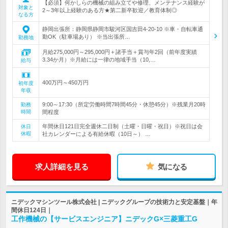
【必須】何かしらの機械の組み立てや修理、メンテナンス経験が
対象と
2～3年以上経験のある方★第二新卒歓迎／教育体制◎
なる方
静岡出張所：静岡県静岡市駿河区国吉田4-20-10 ※車・自転車通
勤OK（駐車場あり） ※当出張所…
勤務地
月給275,000円～295,000円＋諸手当＋賞与年2回（前年度実績
3.34か月）※月給には一律の地域手当（10,…
給与
400万円～450万円
初年度
年収
9:00～17:30（所定労働時間7時間45分・休憩45分）※残業月20時
勤務
時間
間程度
年間休日121日完全週休二日制（土曜・日曜・祝日）※祝日は会
休日
休暇
社カレンダーによる有給休暇（10日～） …
求人詳細を見る
気になる
ニデックマシンツール株式会社 | ニデックグループの技術力と安定基盤｜年
間休日124日｜
工作機械の【サービスエンジニア】ニデックG×三菱重工G