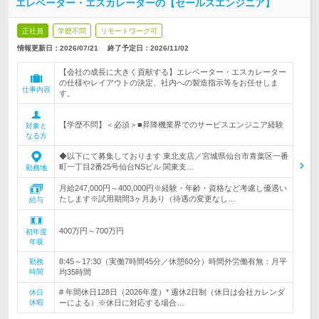
エレベーター・エスカレーターの【セールスエンジニア】
正社員
学歴不問
リモートワーク可
情報更新日：2026/07/21
終了予定日：
2026/11/02
【会社の成長に大きく貢献する】エレベーター・エスカレーター
の仕様やレイアウトの決定、社内への製造指示等をお任せしま
仕事内容
す。
【学歴不問】＜必須＞■昇降機業界でのサービスエンジニア経験
対象と
なる方
◆以下にて募集しております 東北支店／宮城県仙台市青葉区一番
町一丁目2番25号仙台NSビル 関東支…
勤務地
月給247,000円～400,000円※経験・年齢・資格など考慮し優遇い
たします※試用期間3ヶ月あり（待遇の変更なし…
給与
400万円～700万円
初年度
年収
8:45～17:30（実働7時間45分／休憩60分）時間外労働有無：月平
勤務
時間
均35時間
# 年間休日128日（2026年度）* 週休2日制（休日は会社カレンダ
休日
休暇
ーによる）※休日に対応する場合…