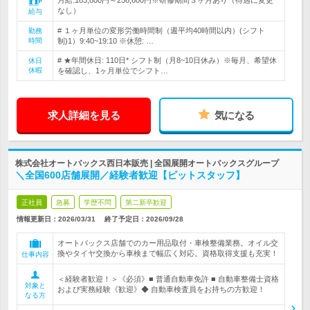
月給:183,800円～256,600円※研修期間３ヶ月あり（待遇に変更
なし）
給与
# １ヶ月単位の変形労働時間制（週平均40時間以内）(シフト
勤務
時間
制)1）9:40~19:10 ※休憩: …
# ★年間休日: 110日* シフト制（月8~10日休み）※毎月、希望休
休日
休暇
を確認し、1ヶ月単位でシフト…
求人詳細を見る
気になる
株式会社オートバックス西日本販売 | 全国展開オートバックスグループ
＼全国600店舗展開／経験者歓迎【ピットスタッフ】
正社員
急募
学歴不問
第二新卒歓迎
情報更新日：2026/03/31
終了予定日：
2026/09/28
オートバックス店舗でのカー用品取付・車検整備業務。オイル交
換やタイヤ交換から車検まで幅広く対応。資格取得支援も充実！
仕事内容
＜経験者歓迎！＞《必須》■ 普通自動車免許 ■ 自動車整備士資格
対象と
および実務経験《歓迎》◆ 自動車検査員をお持ちの方歓迎！
なる方