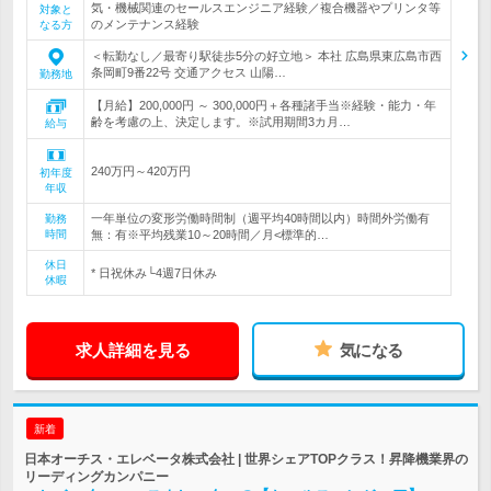
気・機械関連のセールスエンジニア経験／複合機器やプリンタ等
対象と
のメンテナンス経験
なる方
＜転勤なし／最寄り駅徒歩5分の好立地＞ 本社 広島県東広島市西
条岡町9番22号 交通アクセス 山陽…
勤務地
【月給】200,000円 ～ 300,000円＋各種諸手当※経験・能力・年
齢を考慮の上、決定します。※試用期間3カ月…
給与
240万円～420万円
初年度
年収
一年単位の変形労働時間制（週平均40時間以内）時間外労働有
勤務
時間
無：有※平均残業10～20時間／月<標準的…
休日
* 日祝休み└4週7日休み
休暇
求人詳細を見る
気になる
新着
日本オーチス・エレベータ株式会社 | 世界シェアTOPクラス！昇降機業界の
リーディングカンパニー