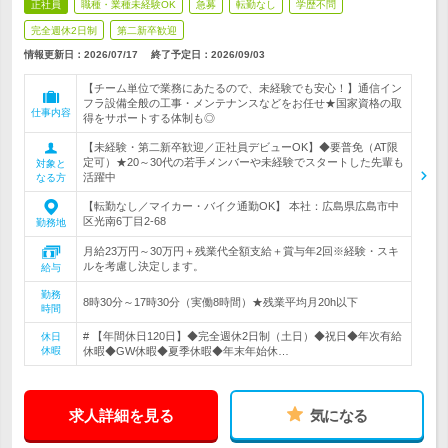
正社員
職種・業種未経験OK
急募
転勤なし
学歴不問
完全週休2日制
第二新卒歓迎
情報更新日：2026/07/17
終了予定日：
2026/09/03
【チーム単位で業務にあたるので、未経験でも安心！】通信イン
フラ設備全般の工事・メンテナンスなどをお任せ★国家資格の取
仕事内容
得をサポートする体制も◎
【未経験・第二新卒歓迎／正社員デビューOK】◆要普免（AT限
定可）★20～30代の若手メンバーや未経験でスタートした先輩も
対象と
活躍中
なる方
【転勤なし／マイカー・バイク通勤OK】 本社：広島県広島市中
区光南6丁目2-68
勤務地
月給23万円～30万円＋残業代全額支給＋賞与年2回※経験・スキ
ルを考慮し決定します。
給与
勤務
8時30分～17時30分（実働8時間）★残業平均月20h以下
時間
# 【年間休日120日】◆完全週休2日制（土日）◆祝日◆年次有給
休日
休暇
休暇◆GW休暇◆夏季休暇◆年末年始休…
求人詳細を見る
気になる