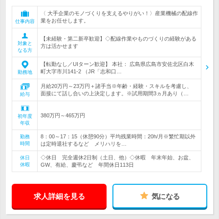
〈 大手企業のモノづくりを支えるやりがい！〉産業機械の配線作
業をお任せします。
仕事内容
【未経験・第二新卒歓迎】◇配線作業やものづくりの経験がある
対象と
方は活かせます
なる方
【転勤なし／UIターン歓迎】 本社： 広島県広島市安佐北区白木
町大字市川141-2 （JR「志和口…
勤務地
月給20万円～23万円＋諸手当※年齢・経験・スキルを考慮し、
面接にて話し合いの上決定します。※試用期間3ヵ月あり（…
給与
380万円～465万円
初年度
年収
8：00～17：15（休憩90分）平均残業時間：20h/月※繁忙期以外
勤務
時間
は定時退社するなど メリハリを…
◇休日 完全週休2日制（土日、他）◇休暇 年末年始、お盆、
休日
休暇
GW、有給、慶弔など 年間休日113日
求人詳細を見る
気になる