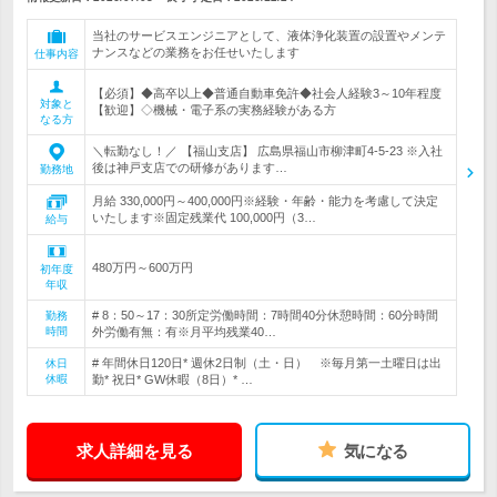
当社のサービスエンジニアとして、液体浄化装置の設置やメンテ
ナンスなどの業務をお任せいたします
仕事内容
【必須】◆高卒以上◆普通自動車免許◆社会人経験3～10年程度
対象と
【歓迎】◇機械・電子系の実務経験がある方
なる方
＼転勤なし！／ 【福山支店】 広島県福山市柳津町4-5-23 ※入社
後は神戸支店での研修があります…
勤務地
月給 330,000円～400,000円※経験・年齢・能力を考慮して決定
いたします※固定残業代 100,000円（3…
給与
480万円～600万円
初年度
年収
# 8：50～17：30所定労働時間：7時間40分休憩時間：60分時間
勤務
時間
外労働有無：有※月平均残業40…
# 年間休日120日* 週休2日制（土・日） ※毎月第一土曜日は出
休日
休暇
勤* 祝日* GW休暇（8日）* …
求人詳細を見る
気になる