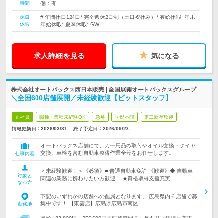
時間
働：有
# 年間休日124日* 完全週休2日制（土日祝休み）* 有給休暇* 年末
休日
休暇
年始休暇* 夏季休暇* GW…
求人詳細を見る
気になる
株式会社オートバックス西日本販売 | 全国展開オートバックスグループ
＼全国600店舗展開／未経験歓迎【ピットスタッフ】
正社員
職種・業種未経験OK
急募
学歴不問
第二新卒歓迎
情報更新日：2026/03/31
終了予定日：
2026/09/28
オートバックス店舗にて、カー用品の取付やオイル交換・タイヤ
交換、車検を含む自動車整備作業全般をお任せします。
仕事内容
＜未経験歓迎！＞《必須》■ 普通自動車免許 《歓迎》◆ 自動車
対象と
関連の業務に携わりたい方歓迎！ ★資格取得支援充実
なる方
下記のいずれかの店舗への配属となります。 広島県内６店舗で募
集中です！ 【東雲店】広島県広島市南区…
勤務地