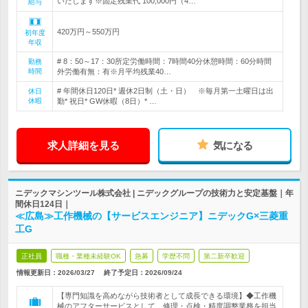
いたします※固定残業代 100,000円（4…
給与
420万円～550万円
初年度
年収
# 8：50～17：30所定労働時間：7時間40分休憩時間：60分時間
勤務
時間
外労働有無：有※月平均残業40…
# 年間休日120日* 週休2日制（土・日） ※毎月第一土曜日は出
休日
休暇
勤* 祝日* GW休暇（8日）* …
求人詳細を見る
気になる
ニデックマシンツール株式会社 | ニデックグループの技術力と安定基盤｜年
間休日124日｜
≪広島≫工作機械の【サービスエンジニア】ニデックG×三菱重
工G
正社員
職種・業種未経験OK
急募
学歴不問
第二新卒歓迎
情報更新日：2026/03/27
終了予定日：
2026/09/24
【専門知識を高めながら技術者として成長できる環境】◆工作機
械のアフターサービスとして、修理・点検・精度調整業務を担当