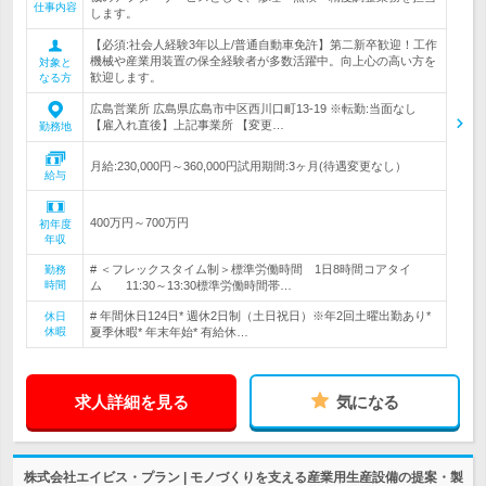
仕事内容
します。
【必須:社会人経験3年以上/普通自動車免許】第二新卒歓迎！工作
機械や産業用装置の保全経験者が多数活躍中。向上心の高い方を
対象と
歓迎します。
なる方
広島営業所 広島県広島市中区西川口町13-19 ※転勤:当面なし
【雇入れ直後】上記事業所 【変更…
勤務地
月給:230,000円～360,000円試用期間:3ヶ月(待遇変更なし）
給与
400万円～700万円
初年度
年収
# ＜フレックスタイム制＞標準労働時間 1日8時間コアタイ
勤務
時間
ム 11:30～13:30標準労働時間帯…
# 年間休日124日* 週休2日制（土日祝日）※年2回土曜出勤あり*
休日
休暇
夏季休暇* 年末年始* 有給休…
求人詳細を見る
気になる
株式会社エイビス・プラン | モノづくりを支える産業用生産設備の提案・製