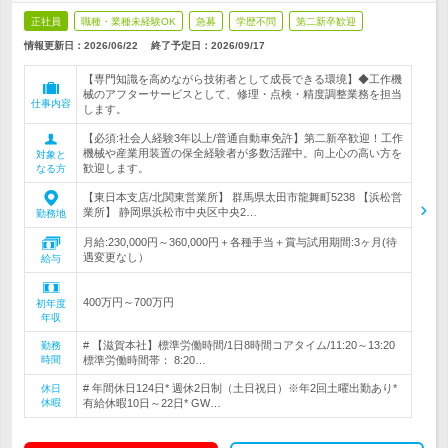
正社員
職種・業種未経験OK
急募
学歴不問
第二新卒歓迎
情報更新日：2026/06/22
終了予定日：
2026/09/17
【専門知識を高めながら技術者として成長できる環境】◆工作機
械のアフターサービスとして、修理・点検・精度調整業務を担当
仕事内容
します。
【必須:社会人経験3年以上/普通自動車免許】第二新卒歓迎！工作
機械や産業用装置の保全経験者が多数活躍中。向上心の高い方を
対象と
歓迎します。
なる方
【東日本支店/北関東営業所】 群馬県太田市龍舞町5238 【浜松営
業所】 静岡県浜松市中央区中央2…
勤務地
月給:230,000円～360,000円＋各種手当＋賞与試用期間:3ヶ月(待
遇変更なし）
給与
400万円～700万円
初年度
年収
# 【滋賀本社】標準労働時間/1日8時間コアタイム/11:20～13:20
勤務
時間
標準労働時間帯： 8:20…
# 年間休日124日* 週休2日制（土日祝日）※年2回土曜出勤あり*
休日
休暇
有給休暇10日～22日* GW…