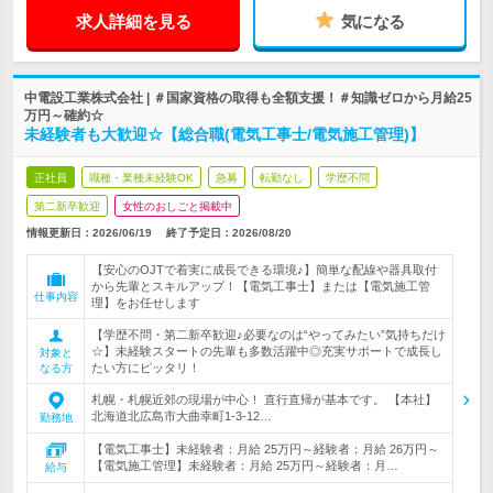
求人詳細を見る
気になる
中電設工業株式会社 | ＃国家資格の取得も全額支援！＃知識ゼロから月給25
万円～確約☆
未経験者も大歓迎☆【総合職(電気工事士/電気施工管理)】
正社員
職種・業種未経験OK
急募
転勤なし
学歴不問
第二新卒歓迎
女性のおしごと掲載中
情報更新日：2026/06/19
終了予定日：
2026/08/20
【安心のOJTで着実に成長できる環境♪】簡単な配線や器具取付
から先輩とスキルアップ！【電気工事士】または【電気施工管
仕事内容
理】をお任せします
【学歴不問・第二新卒歓迎♪必要なのは“やってみたい”気持ちだけ
☆】未経験スタートの先輩も多数活躍中◎充実サポートで成長し
対象と
たい方にピッタリ！
なる方
札幌・札幌近郊の現場が中心！ 直行直帰が基本です。 【本社】
北海道北広島市大曲幸町1-3-12…
勤務地
【電気工事士】未経験者：月給 25万円～経験者：月給 26万円～
【電気施工管理】未経験者：月給 25万円～経験者：月…
給与