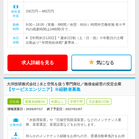
330万円～480万円
初年度
年収
9:00～18:00（実働：8時間／休憩：60分）時間外労働有無:有※平
勤務
時間
均の残業時間は24時間/月で…
# 【年間休日120日】* 週休2日制（土・日・祝）※年数日の土曜
休日
休暇
出勤あり* 年間有給休暇* 夏季休…
求人詳細を見る
気になる
大洋技研株式会社 | 水と空気を扱う専門商社／無借金経営の安定企業
【サービスエンジニア】※経験者募集
正社員
業種未経験OK
転勤なし
学歴不問
完全週休2日制
情報更新日：2026/07/17
終了予定日：
2027/01/07
『水処理装置』や『圧縮空気除湿装置』などのメンテナンス業
務、装置選定、装置設置などをお任せします。
仕事内容
何らかのメンテナンス経験をお持ちの方、普通自動車免許をお持
対象と