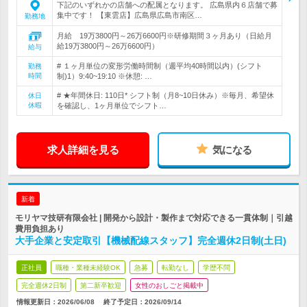
下記のいずれかの店舗への配属となります。 広島県内６店舗で募
集中です！ 【東雲店】広島県広島市南区…
勤務地
月給 19万3800円～26万6600円※研修期間３ヶ月あり（日給月
給19万3800円～26万6600円）
給与
# １ヶ月単位の変形労働時間制（週平均40時間以内）(シフト
勤務
時間
制)1）9:40~19:10 ※休憩: …
# ★年間休日: 110日* シフト制（月8~10日休み）※毎月、希望休
休日
休暇
を確認し、1ヶ月単位でシフト…
求人詳細を見る
気になる
新着
モリヤマ技研有限会社 | 開発から設計・製作まで対応できる一貫体制｜引越
費用負担あり
大手企業と安定取引【機械配線スタッフ】完全週休2日制(土日)
正社員
職種・業種未経験OK
急募
転勤なし
学歴不問
完全週休2日制
第二新卒歓迎
女性のおしごと掲載中
情報更新日：2026/06/08
終了予定日：
2026/09/14