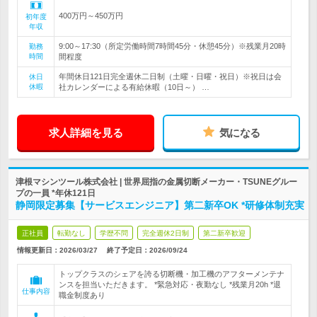
400万円～450万円
初年度
年収
9:00～17:30（所定労働時間7時間45分・休憩45分）※残業月20時
勤務
時間
間程度
年間休日121日完全週休二日制（土曜・日曜・祝日）※祝日は会
休日
休暇
社カレンダーによる有給休暇（10日～） …
求人詳細を見る
気になる
津根マシンツール株式会社 | 世界屈指の金属切断メーカー・TSUNEグルー
プの一員 *年休121日
静岡限定募集【サービスエンジニア】第二新卒OK *研修体制充実
正社員
転勤なし
学歴不問
完全週休2日制
第二新卒歓迎
情報更新日：2026/03/27
終了予定日：
2026/09/24
トップクラスのシェアを誇る切断機・加工機のアフターメンテナ
ンスを担当いただきます。 *緊急対応・夜勤なし *残業月20h *退
仕事内容
職金制度あり