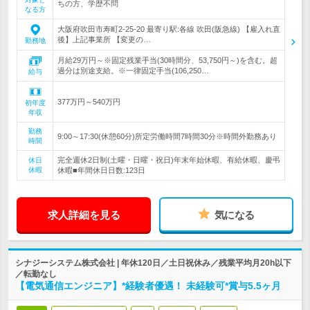
ちの方、学歴不問
なる方
大阪府吹田市寿町2-25-20 最寄り駅:各線 吹田(阪急線) 【雇入れ直
後】上記事業所 【変更の…
勤務地
月給29万円～※固定残業手当(30時間分、53,750円～)を含む。超
過分は別途支給。※一律固定手当(106,250…
給与
377万円～540万円
初年度
年収
勤務
9:00～17:30(休憩60分)所定労働時間7時間30分※時間外勤務あり
時間
完全週休2日制(土曜・日曜・祝日)年末年始休暇、有給休暇、慶弔
休日
休暇
休暇■年間休日日数:123日
求人詳細を見る
気になる
シナジーシステム株式会社 | 年休120日／土日祝休み／残業平均月20h以下
／転勤なし
【電気通信エンジニア】*経験者優遇！ 未経験可*賞与5.5ヶ月