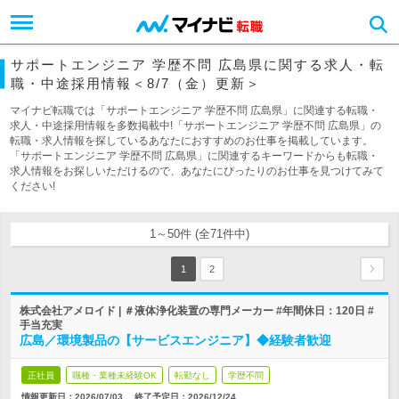
サポートエンジニア 学歴不問 広島県に関する求人・転
職・中途採用情報＜8/7（金）更新＞
マイナビ転職では「サポートエンジニア 学歴不問 広島県」に関連する転職・
求人・中途採用情報を多数掲載中!「サポートエンジニア 学歴不問 広島県」の
転職・求人情報を探しているあなたにおすすめのお仕事を掲載しています。
「サポートエンジニア 学歴不問 広島県」に関連するキーワードからも転職・
求人情報をお探しいただけるので、あなたにぴったりのお仕事を見つけてみて
ください!
1～50件 (全71件中)
1
2
株式会社アメロイド | ＃液体浄化装置の専門メーカー #年間休日：120日 #
手当充実
広島／環境製品の【サービスエンジニア】◆経験者歓迎
正社員
職種・業種未経験OK
転勤なし
学歴不問
情報更新日：2026/07/03
終了予定日：
2026/12/24