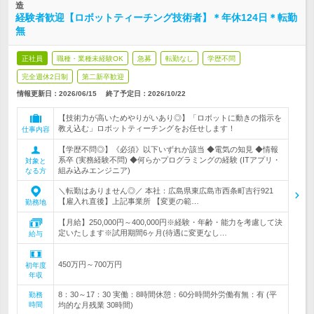
造
経験者歓迎【ロボットティーチング技術者】＊年休124日＊転勤
無
正社員
職種・業種未経験OK
急募
転勤なし
学歴不問
完全週休2日制
第二新卒歓迎
情報更新日：2026/06/15
終了予定日：
2026/10/22
【技術力が高いためやりがいあり◎】「ロボットに動きの指示を
教え込む」ロボットティーチングをお任せします！
仕事内容
【学歴不問◎】《必須》以下いずれか該当 ◆電気の知見 ◆情報
系卒 (実務経験不問) ◆何らかプログラミングの経験 (ITアプリ・
対象と
組み込みエンジニア)
なる方
＼転勤はありません◎／ 本社：広島県東広島市西条町吉行921
【雇入れ直後】上記事業所 【変更の範…
勤務地
【月給】250,000円～400,000円※経験・年齢・能力を考慮して決
定いたします※試用期間6ヶ月(待遇に変更なし…
給与
450万円～700万円
初年度
年収
8：30～17：30 実働：8時間休憩：60分時間外労働有無：有 (平
勤務
時間
均的な月残業 30時間)