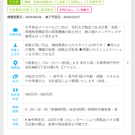
正社員
職種・業種未経験OK
急募
転勤なし
学歴不問
完全週休2日制
第二新卒歓迎
女性のおしごと掲載中
情報更新日：2026/06/26
終了予定日：
2026/12/17
大手食品メーカーなどに向け、当社主力製品である計量・包装・
異物検査機器等の産業機械の据え付け、納入後のメンテナンスや
仕事内容
修理を行って頂きます。
経験が浅い方は、補助業務からのスタートもOKです！ ◆何らか
の電気・機械の知識・経験は大歓迎 ◆周囲とのコミュニケーショ
対象と
ンを大切にできる方
なる方
◎転勤なし ◎U・Iターン歓迎します 本社工場／兵庫県神戸市中
央区楠町1丁目10番1号 【アクセス…
勤務地
月給22.5万円～ ＋ 諸手当 ＋ 賞与年2回※年齢・経験・スキルを
十分考慮の上、当社規定により優遇いたします（未経…
給与
300万円～500万円
初年度
年収
勤務
9：00～18：00（実働8時間／休憩1時間）時間外労働有無：有
時間
# ★年間休日…120日※暦（カレンダー）により変動あり※土曜
休日
休暇
日出勤の際は、振替や有給取得も可能です…