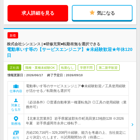
求人詳細を見る
気になる
新着
株式会社シンエンス | ■研修充実■転勤有無を選択できる
電動車いす等の【サービスエンジニア】★未経験歓迎★年休120
日
正社員
職種・業種未経験OK
転勤なし
学歴不問
第二新卒歓迎
情報更新日：2026/06/17
終了予定日：
2026/09/10
電動車いす等のサービスエンジニア◆未経験歓迎／工具使用経験
が活かせる／転勤無も選択可
仕事内容
《必須条件》◎普通自動車第一種運転免許 ◎工具の使用経験（業
対象と
務外可）
なる方
【北東北営業所】 岩手県紫波郡矢巾町高田第13地割128 ※2026
年夏 岩手県盛岡市永井に移転予…
勤務地
月給230,716円～329,208円※経験、能力を考慮の上、当社規定に
より決定いたします。※試用期間3か月（待遇に…
給与