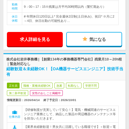
勤務
9：00～17：15※残業は月平均30時間以内（繁忙期あり）
時間
# 年間休日120日以上* 完全週休2日制(土日休み)、祝日* ※月に2
休日
休暇
～4日、休日出勤の可能性あり…
求人詳細を見る
気になる
株式会社岩井事務機 | 【創業134年の事務機器専門会社】残業月10～20h程
｜緊急対応なし
経験歓迎＆未経験OK！【OA機器サービスエンジニア】技術手当
有
正社員
職種・業種未経験OK
急募
転勤なし
学歴不問
第二新卒歓迎
女性のおしごと掲載中
情報更新日：2026/04/14
終了予定日：
2026/10/01
【研修制度が充実していて安心！】電気・機械関連のサービスエ
ンジニア業務として、納品した製品や周辺機器のメンテナンス等
仕事内容
を担当いただきます。
【業界未経験歓迎！男女共に活躍している職場です】＜歓迎＞電