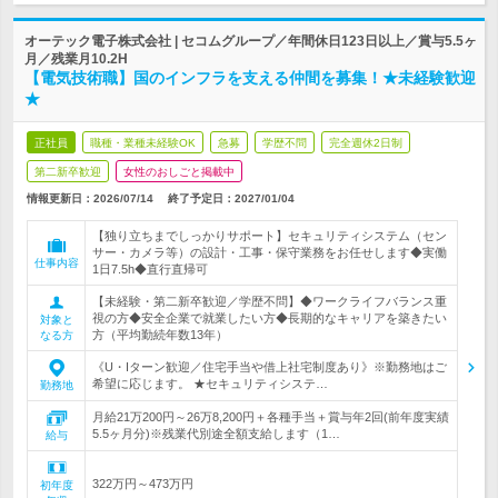
オーテック電子株式会社 | セコムグループ／年間休日123日以上／賞与5.5ヶ
月／残業月10.2H
【電気技術職】国のインフラを支える仲間を募集！★未経験歓迎
★
正社員
職種・業種未経験OK
急募
学歴不問
完全週休2日制
第二新卒歓迎
女性のおしごと掲載中
情報更新日：2026/07/14
終了予定日：
2027/01/04
【独り立ちまでしっかりサポート】セキュリティシステム（セン
サー・カメラ等）の設計・工事・保守業務をお任せします◆実働
仕事内容
1日7.5h◆直行直帰可
【未経験・第二新卒歓迎／学歴不問】◆ワークライフバランス重
視の方◆安全企業で就業したい方◆長期的なキャリアを築きたい
対象と
方（平均勤続年数13年）
なる方
《U・Iターン歓迎／住宅手当や借上社宅制度あり》※勤務地はご
希望に応じます。 ★セキュリティシステ…
勤務地
月給21万200円～26万8,200円＋各種手当＋賞与年2回(前年度実績
5.5ヶ月分)※残業代別途全額支給します（1…
給与
322万円～473万円
初年度