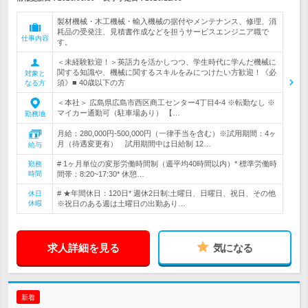
製材機械・木工機械・輸入機械の据付やメンテナンス、修理、消
耗品の受発注、見積書作成などを担うサービスエンジニア職で
仕事内容
す。
＜未経験歓迎！＞英語力を活かしつつ、学生時代に学んだ機械に
関する知識や、機械に関するスキルをみにつけたい方歓迎！《必
対象と
須》■ 40歳以下の方
なる方
＜本社＞ 広島県広島市西区商工センター4丁目4-4 ※転勤なし ※
マイカー通勤可（駐車場あり） 【…
勤務地
月給：280,000円-500,000円（一律手当を含む）※試用期間：4ヶ
月（待遇変更有） 試用期間中は日給制 12…
給与
# 1ヶ月単位の変形労働時間制（週平均40時間以内）* 標準労働時
勤務
時間
間帯：8:20~17:30* 休憩…
# ★年間休日：120日* 週休2日制:土曜日、日曜日、祝日、その他
休日
休暇
※祝日のある週は土曜日の出勤あり…
求人詳細を見る
気になる
新着