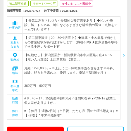
第二新卒歓迎
リモートワーク可
女性のおしごと掲載中
情報更新日：2026/07/27
終了予定日：
2026/12/31
【 景気に左右されづらく長期的な安定需要あり 】◆ビルや施
設、橋、トンネル、地中などさまざまな構造物の調査・点検をチ
仕事内容
ームで行います！
【 第二新卒歓迎｜20～30代活躍中 】◆建築・土木業界で何かし
らの作業経験があれば活かせます！(職種不問) ★国家資格を取得
対象と
できる手厚いサポート有
なる方
【転勤なし】 新潟営業所：新潟県新潟市中央区姥ヶ山4-6-15
【雇い入れ直後】上記事業所 【変更…
勤務地
月給：226,000円～※上記には一律職務手当を含みます※年齢、
経験、能力を考慮の上、優遇します。※試用期間6ヶ月（…
給与
360万円～600万円
初年度
年収
# 8：45～17：15(実働7時間30分／休憩60分)# ●POINT# 残業は
勤務
時間
個人差がありますが…
# 【 休日 】週休2日制（土日祝、ただし月1回の土曜出勤あり）#
休日
休暇
【 休暇 】* 年末年始休暇* …