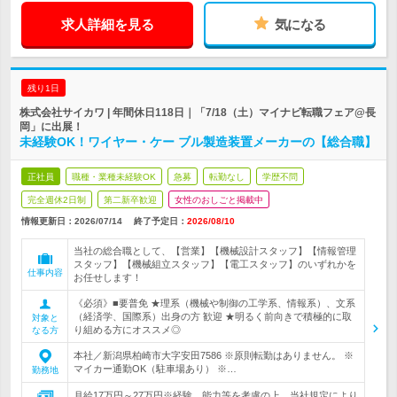
求人詳細を見る
気になる
残り1日
株式会社サイカワ | 年間休日118日｜「7/18（土）マイナビ転職フェア@長
岡」に出展！
未経験OK！ワイヤー・ケー ブル製造装置メーカーの【総合職】
正社員
職種・業種未経験OK
急募
転勤なし
学歴不問
完全週休2日制
第二新卒歓迎
女性のおしごと掲載中
情報更新日：2026/07/14
終了予定日：
2026/08/10
当社の総合職として、【営業】【機械設計スタッフ】【情報管理
スタッフ】【機械組立スタッフ】【電工スタッフ】のいずれかを
仕事内容
お任せします！
《必須》■要普免 ★理系（機械や制御の工学系、情報系）、文系
（経済学、国際系）出身の方 歓迎 ★明るく前向きで積極的に取
対象と
り組める方にオススメ◎
なる方
本社／新潟県柏崎市大字安田7586 ※原則転勤はありません。 ※
マイカー通勤OK（駐車場あり） ※…
勤務地
月給17万円～27万円※経験、能力等を考慮の上、当社規定により