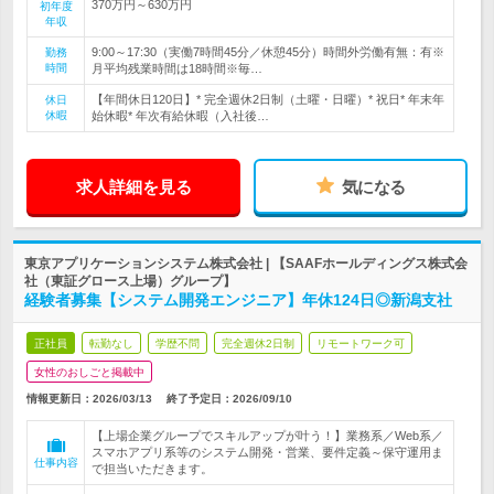
370万円～630万円
初年度
年収
9:00～17:30（実働7時間45分／休憩45分）時間外労働有無：有※
勤務
時間
月平均残業時間は18時間※毎…
【年間休日120日】* 完全週休2日制（土曜・日曜）* 祝日* 年末年
休日
休暇
始休暇* 年次有給休暇（入社後…
求人詳細を見る
気になる
東京アプリケーションシステム株式会社 | 【SAAFホールディングス株式会
社（東証グロース上場）グループ】
経験者募集【システム開発エンジニア】年休124日◎新潟支社
正社員
転勤なし
学歴不問
完全週休2日制
リモートワーク可
女性のおしごと掲載中
情報更新日：2026/03/13
終了予定日：
2026/09/10
【上場企業グループでスキルアップが叶う！】業務系／Web系／
スマホアプリ系等のシステム開発・営業、要件定義～保守運用ま
仕事内容
で担当いただきます。