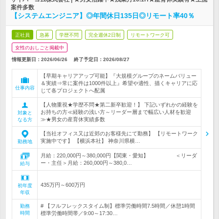
案件多数
【システムエンジニア】◎年間休日135日◎リモート率40％
正社員
急募
学歴不問
完全週休2日制
リモートワーク可
女性のおしごと掲載中
情報更新日：2026/06/26
終了予定日：
2026/08/27
【早期キャリアアップ可能】『大規模グループのネームバリュー
＆実績⇒常に案件は1000件以上』希望や適性、描くキャリアに応
仕事内容
じて各プロジェクトへ配属
【人物重視★学歴不問★第二新卒歓迎！】 下記いずれかの経験を
お持ちの方≪経験の浅い方～リーダー層まで幅広い人材を歓迎
対象と
≫★男女の産育休実績多数
なる方
【当社オフィス又は近郊のお客様先にて勤務】 【リモートワーク
実施中です】 【横浜本社】 神奈川県横…
勤務地
月給：220,000円～380,000円【関東・愛知】 ＜リーダ
ー・主任＞月給：260,000円～380,0…
給与
435万円～600万円
初年度
年収
# 【フルフレックスタイム制】標準労働時間7.5時間／休憩1時間
勤務
時間
標準労働時間帯／9:00～17:30…