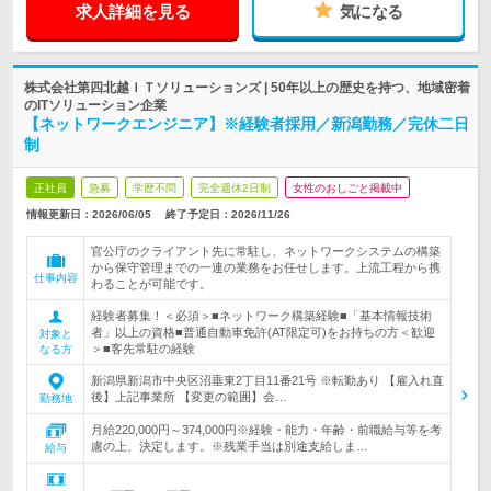
求人詳細を見る
気になる
株式会社第四北越ＩＴソリューションズ | 50年以上の歴史を持つ、地域密着
のITソリューション企業
【ネットワークエンジニア】※経験者採用／新潟勤務／完休二日
制
正社員
急募
学歴不問
完全週休2日制
女性のおしごと掲載中
情報更新日：2026/06/05
終了予定日：
2026/11/26
官公庁のクライアント先に常駐し、ネットワークシステムの構築
から保守管理までの一連の業務をお任せします。上流工程から携
仕事内容
わることが可能です。
経験者募集！＜必須＞■ネットワーク構築経験■「基本情報技術
者」以上の資格■普通自動車免許(AT限定可)をお持ちの方＜歓迎
対象と
＞■客先常駐の経験
なる方
新潟県新潟市中央区沼垂東2丁目11番21号 ※転勤あり 【雇入れ直
後】上記事業所 【変更の範囲】会…
勤務地
月給220,000円～374,000円※経験・能力・年齢・前職給与等を考
慮の上、決定します。※残業手当は別途支給しま…
給与