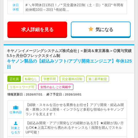
# ＼年間休日135日！／* 完全週休2日制（土・日）* 祝日* 年間有
休日
休暇
給休暇10日～20日└有給取…
求人詳細を見る
気になる
キヤノンイメージングシステムズ株式会社 | ＜新潟＆東京募集＞◎賞与実績
5.5ヶ月分◎フレックスタイム制
キヤノン製品の【組込みソフト/アプリ開発エンジニア】年休125
日
正社員
転勤なし
学歴不問
完全週休2日制
第二新卒歓迎
リモートワーク可
女性のおしごと掲載中
情報更新日：2026/07/31
終了予定日：
2026/10/01
【経験・スキルを活かせる業務をお任せ】アプリ開発・組込み開
発・業務システム開発・インフラなど多彩な領域からキヤノンブ
仕事内容
ランドを支えます！
【組込み開発・アプリ開発などの経験がある方】★経験が浅い方
もOK★上流工程から携われるチャンスも！段階を踏んでスキル
対象と
UP可能！
なる方