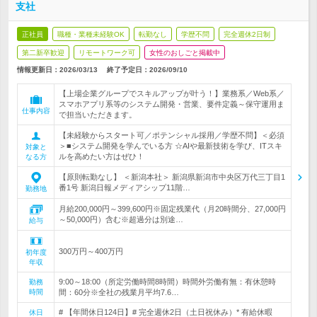
支社
正社員
職種・業種未経験OK
転勤なし
学歴不問
完全週休2日制
第二新卒歓迎
リモートワーク可
女性のおしごと掲載中
情報更新日：2026/03/13
終了予定日：
2026/09/10
【上場企業グループでスキルアップが叶う！】業務系／Web系／
スマホアプリ系等のシステム開発・営業、要件定義～保守運用ま
仕事内容
で担当いただきます。
【未経験からスタート可／ポテンシャル採用／学歴不問】＜必須
＞■システム開発を学んでいる方 ☆AIや最新技術を学び、ITスキ
対象と
ルを高めたい方はぜひ！
なる方
【原則転勤なし】 ＜新潟本社＞ 新潟県新潟市中央区万代三丁目1
番1号 新潟日報メディアシップ11階…
勤務地
月給200,000円～399,600円※固定残業代（月20時間分、27,000円
～50,000円）含む※超過分は別途…
給与
300万円～400万円
初年度
年収
9:00～18:00（所定労働時間8時間）時間外労働有無：有休憩時
勤務
時間
間：60分※全社の残業月平均7.6…
# 【年間休日124日】# 完全週休2日（土日祝休み）* 有給休暇
休日