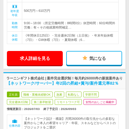
500万円～610万円
初年度
年収
9:00～18:00 （所定労働時間：8時間0分）休憩時間：60分時間外
勤務
時間
労働：有＜その他就業時間補足…
《年間休日125日》・完全週休2日制（土日祝）・年末年始休暇
休日
休暇
（7日）・GW休暇（7日）・夏期休暇（6…
求人詳細を見る
気になる
ラーニンギフト株式会社 | 案件完全選択制！毎月約26000件の新規案件あり
【ネットワーク/サーバー】年2回の昇給+賞与/案件還元率82％
正社員
職種・業種未経験OK
急募
転勤なし
学歴不問
完全週休2日制
第二新卒歓迎
リモートワーク可
女性のおしごと掲載中
情報更新日：2026/07/03
終了予定日：
2026/09/03
【ネットワーク設計・構築】月間26000件の取引先からの多彩な
案件からご本人の希望キャリア・年収、スキルなどからベストの
仕事内容
プロジェクトをご選択