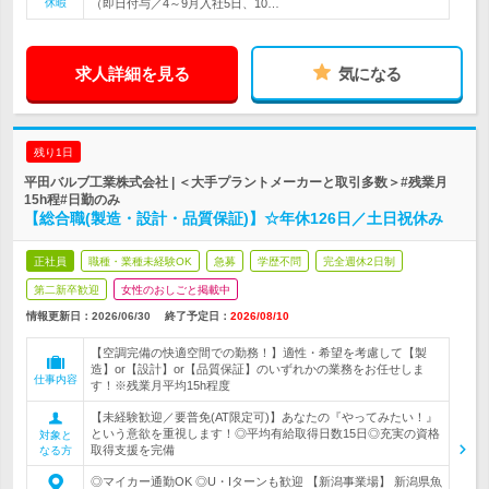
休暇
（即日付与／4～9月入社5日、10…
求人詳細を見る
気になる
残り1日
平田バルブ工業株式会社 | ＜大手プラントメーカーと取引多数＞#残業月
15h程#日勤のみ
【総合職(製造・設計・品質保証)】☆年休126日／土日祝休み
正社員
職種・業種未経験OK
急募
学歴不問
完全週休2日制
第二新卒歓迎
女性のおしごと掲載中
情報更新日：2026/06/30
終了予定日：
2026/08/10
【空調完備の快適空間での勤務！】適性・希望を考慮して【製
造】or【設計】or【品質保証】のいずれかの業務をお任せしま
仕事内容
す！※残業月平均15h程度
【未経験歓迎／要普免(AT限定可)】あなたの『やってみたい！』
という意欲を重視します！◎平均有給取得日数15日◎充実の資格
対象と
取得支援を完備
なる方
◎マイカー通勤OK ◎U・Iターンも歓迎 【新潟事業場】 新潟県魚