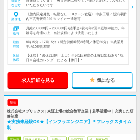
数在籍しています！教育体制は整っているので安心して入社して
対象と
いただきたいです！
なる方
《胎内限定募集・転勤なし・UIターン歓迎》 中条工場／新潟県胎
内市高野茨島249 ※マイカー通勤可…
勤務地
月給200,000円～280,000円+諸手当+賞与年2回※経験や能力、年
齢等を考慮の上、当社規程により決定いたしま…
給与
8時15分～17時15分（所定労働時間8時間／休憩60分）※残業月
勤務
時間
平均10時間程度
【休暇】* 週休2日制（土日）※月1回程度の土曜日出勤あり* 祝
休日
休暇
日※会社カレンダーによる【休日】* …
求人詳細を見る
気になる
新着
株式会社スプリックス | 東証上場の総合教育企業｜若手活躍中｜充実した研
修制度
★実務未経験OK★【インフラエンジニア】＊フレックスタイム
制
正社員
職種未経験OK
転勤なし
学歴不問
第二新卒歓迎