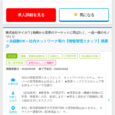
求人詳細を見る
気になる
株式会社サイカワ | 柏崎から世界のマーケットに羽ばたく、一品一様のモノ
づくり
＜未経験OK＞社内ネットワーク等の【情報管理スタッフ】残業
少
正社員
職種・業種未経験OK
転勤なし
学歴不問
完全週休2日制
第二新卒歓迎
女性のおしごと掲載中
情報更新日：2026/05/08
終了予定日：
2026/10/26
当社の情報管理スタッフとして、ネットワークやシステム、サー
バーの管理業務をお任せします！ ★業界トップクラスのシェア率
仕事内容
を誇るメーカーで活躍◎
《必須条件》 ■要普免（AT限定可）★理系出身（機械や制御の工
学系、情報系）の方、歓迎します！★明るく前向きで積極的に取
対象と
り組める方にオススメ◎
なる方
本社／新潟県柏崎市大字安田7586 ※原則転勤はありません。 ※
マイカー通勤OK（駐車場あり） ※…
勤務地