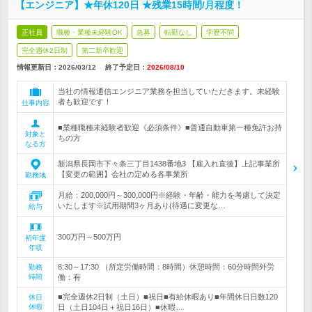
【エンジニア】★年休120日 ★残業15時間/月程度！
正社員
職種・業種未経験OK
急募
転勤なし
学歴不問
完全週休2日制
第二新卒歓迎
情報更新日：2026/03/12
終了予定日：
2026/08/10
当社の情報通信エンジニア業務を担当していただきます。未経験
者も歓迎です！
仕事内容
■業種職種未経験者歓迎《必須条件》■普通自動車第一種免許お持
対象と
ちの方
なる方
新潟県長岡市下々条三丁目1438番地3 【雇入れ直後】上記事業所
【変更の範囲】会社の定める各事業所
勤務地
月給：200,000円～300,000円※経験・年齢・能力を考慮して決定
いたします※試用期間3ヶ月あり(待遇に変更な…
給与
300万円～500万円
初年度
年収
8:30～17:30 （所定労働時間：8時間）休憩時間：60分時間外労
勤務
時間
働：有
■完全週休2日制（土日）■祝日■有給休暇あり■年間休日日数120
休日
休暇
日（土日104日＋祝日16日）■休暇…