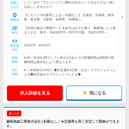
しています！ITエンジニアに興味があるという方はまずは一緒に
対象と
お話ししませんか？
なる方
【リモートOK(案件による)／転勤なし】 北海道、宮城県、新潟
県、東京都、大阪府、福岡県、沖縄県に…
勤務地
【全国の拠点で募集中！】▼給与は以下の通り、勤務地により異
なります。東京：月給26万円～30万円大阪：月給24万円～…
給与
250万円～400万円
初年度
年収
9:00～20:00の間でシフト制※1日あたりの実働時間は8時間※勤
勤務
時間
務時間は案件先により異なります。…
# ＼年間休日130日／◆完全週休2日制（土日）※プロジェクトに
休日
休暇
よる◆祝日休み※プロジェクトによる◆…
求人詳細を見る
気になる
残り1日
藤島無線工業株式会社 | 転勤なし／★定着率も高く安定して勤務ができま
す。