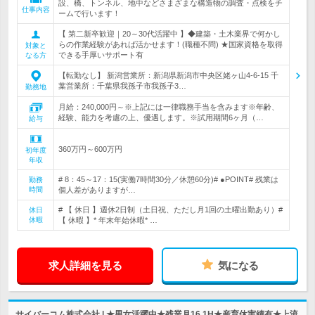
設、橋、トンネル、地中などさまざまな構造物の調査・点検をチ
仕事内容
ームで行います！
【 第二新卒歓迎｜20～30代活躍中 】◆建築・土木業界で何かし
らの作業経験があれば活かせます！(職種不問) ★国家資格を取得
対象と
できる手厚いサポート有
なる方
【転勤なし】 新潟営業所：新潟県新潟市中央区姥ヶ山4-6-15 千
葉営業所：千葉県我孫子市我孫子3…
勤務地
月給：240,000円～※上記には一律職務手当を含みます※年齢、
経験、能力を考慮の上、優遇します。※試用期間6ヶ月（…
給与
360万円～600万円
初年度
年収
# 8：45～17：15(実働7時間30分／休憩60分)# ●POINT# 残業は
勤務
時間
個人差がありますが…
# 【 休日 】週休2日制（土日祝、ただし月1回の土曜出勤あり）#
休日
休暇
【 休暇 】* 年末年始休暇* …
求人詳細を見る
気になる
サイバーコム株式会社 | ★男女活躍中★残業月16.1H★産育休実績有★上流