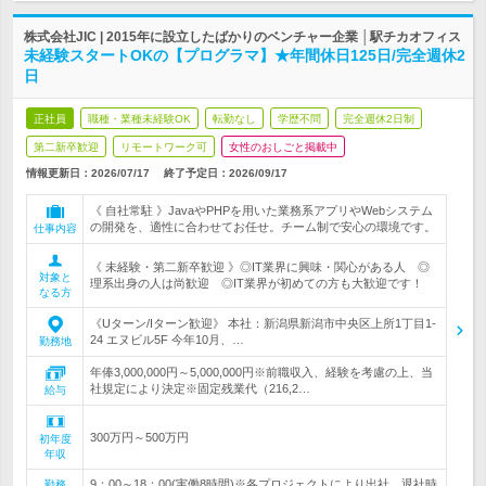
株式会社JIC | 2015年に設立したばかりのベンチャー企業 │駅チカオフィス
未経験スタートOKの【プログラマ】★年間休日125日/完全週休2
日
正社員
職種・業種未経験OK
転勤なし
学歴不問
完全週休2日制
第二新卒歓迎
リモートワーク可
女性のおしごと掲載中
情報更新日：2026/07/17
終了予定日：
2026/09/17
《 自社常駐 》JavaやPHPを用いた業務系アプリやWebシステム
の開発を、適性に合わせてお任せ。チーム制で安心の環境です。
仕事内容
《 未経験・第二新卒歓迎 》◎IT業界に興味・関心がある人 ◎
対象と
理系出身の人は尚歓迎 ◎IT業界が初めての方も大歓迎です！
なる方
《Uターン/Iターン歓迎》 本社：新潟県新潟市中央区上所1丁目1-
24 エヌビル5F 今年10月、…
勤務地
年俸3,000,000円～5,000,000円※前職収入、経験を考慮の上、当
社規定により決定※固定残業代（216,2…
給与
300万円～500万円
初年度
年収
9：00～18：00(実働8時間)※各プロジェクトにより出社、退社時
勤務