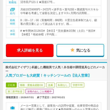
沼市田戸121-1 ★国道17号…
勤務地
月給19万6000円～24万円＋諸手当＋賞与2回＋業績賞与※スキル
や年齢を考慮して金額を決定します※3ヶ月間の試用期…
給与
8：00～17：00（実働時間：8時間）※受注生産体制であり、顧
勤務
時間
客の受注量によって波はありますが、残…
# ★年間休日126日# 【休日】* 完全週休2日制（土日）* 祝日#
休日
休暇
【休暇】* 有給休暇（平均取…
求人詳細を見る
気になる
株式会社アイザワ | 卓越した機能美で人気！弁当箱や調理道具などのメーカ
ー
人気ブロガーも大絶賛！キッチンツールの【法人営業】
正社員
職種・業種未経験OK
急募
転勤なし
学歴不問
第二新卒歓迎
女性のおしごと掲載中
情報更新日：2026/07/31
終了予定日：
2027/01/21
メーカー営業として、顧客先への訪問や提案、在庫管理や商品企
画など幅広い業務に関わります★既存顧客へのルート営業が中心