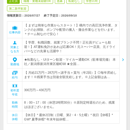
正社員
職種・業種未経験OK
急募
転勤なし
学歴不問
第二新卒歓迎
情報更新日：2026/07/27
終了予定日：
2026/09/10
【 まずは簡単な作業からスタート！】構内での高圧洗浄作業、タ
ンクのお掃除、ポンプや配管の搬入・撤去作業などを行います。
仕事内容
＊チーム制なので安心！
【 学歴、転職回数、就業ブランク不問！正社員デビューも歓
迎！】AT運転免許があれば応募OK！元スーパー店員、元ドライ
対象と
バーなどの先輩も活躍中！
なる方
★転勤なし・UIターン歓迎・マイカー通勤OK（駐車場完備） 本
社／新潟県新潟市東区榎町68 ★全国…
勤務地
【 月給21万円～28万円＋諸手当＋賞与（年2回）】◎毎年昇給し
ます！※残業手当は別途全額支給します。※上記金額はあ…
給与
300万円～430万円
初年度
年収
8：00～17：00（休憩1時間30分）※原則定時退社のため、残業
勤務
時間
はほぼございません。
【休日】* 週休2日制（日曜、第2・4・5土曜）* 祝日【休暇】*
休日
休暇
GW* 夏季休暇* 年末年始休暇…