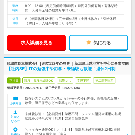
9:00～18:00（所定労働時間8時間）時間外労働有無：有休憩時
勤務
時間
間：60分※全社の残業月平均7.6…
# 【年間休日124日】# 完全週休2日（土日祝休み）* 有給休暇
休日
休暇
（10日～／入社半年後より付与）*…
求人詳細を見る
気になる
頸城自動車株式会社 | 創立112年の歴史 ｜新潟県上越地方を中心に事業展開
【社内SE】ITの勉強中や独学・未経験も歓迎！週休2日制
正社員
職種・業種未経験OK
転勤なし
学歴不問
第二新卒歓迎
情報更新日：2026/07/14
終了予定日：
2027/01/04
既存システムのCOBOLからJavaへの移行開発、新機能の追加・
改善、運用保守などの業務をお任せします。
仕事内容
未経験歓迎！【必須要件】学歴不問、システム開発や運用の基礎
対象と
知識をお持ちの方【歓迎】普通自動車免許
なる方
＼マイカー通勤OK！／ 【本社】 新潟県上越市石橋2-12-52 ※転
勤なし ※駐車場完備 【雇入…
勤務地