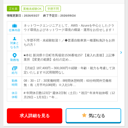
正社員
業種未経験OK
学歴不問
情報更新日：2026/03/27
終了予定日：
2026/09/24
ネットワークエンジニアとして、AWS・Azureを中心としたクラ
ウド環境およびネットワーク環境の構築・運用をお任せします！
仕事内容
＼学歴不問・未経験歓迎！／◆普通自動車第一種運転免許をお持
対象と
ちの方！
なる方
■本社 新潟県十日町市馬場癸1536番地157 【雇入れ直後】上記事
業所 【変更の範囲】会社の定め…
勤務地
【月給】187,400円～300,000円※経験・年齢・能力を考慮して決
定いたします※試用期間なし
給与
08：30～17：30実働時間：8時間休憩時間：60分時間外労働有
勤務
時間
無：有（月平均10時間）※入社1年…
# 年間休日数123日* 週休2日制（土日）* 祝日* 年末年始休暇（12
休日
休暇
月29日～1月3日）* 年…
求人詳細を見る
気になる