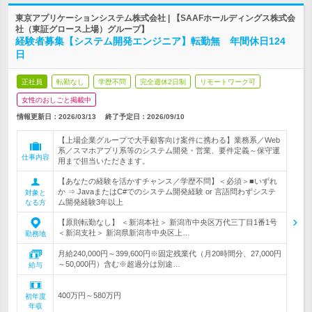
東京アプリケーションシステム株式会社 | 【SAAFホールディングス株式会
社（東証グロース上場）グループ】
経験者募集【システム開発エンジニア】転勤無 年間休日124
日
正社員
転勤なし
学歴不問
完全週休2日制
リモートワーク可
女性のおしごと掲載中
情報更新日：2026/03/13
終了予定日：
2026/09/10
【上場企業グループで大手顧客向け案件に携わる】業務系／Web
系／スマホアプリ系等のシステム開発・営業、要件定義～保守運
仕事内容
用まで担当いただきます。
【あなたの経験を活かすチャンス／学歴不問】＜必須＞■いずれ
か ⇒ JavaまたはC#でのシステム開発経験 or 言語問わずシステ
対象と
ム開発経験3年以上
なる方
【原則転勤なし】 ＜新潟本社＞ 新潟市中央区万代三丁目1番1号
＜新潟支社＞ 新潟県新潟市中央区上…
勤務地
月給240,000円～399,600円※固定残業代（月20時間分、27,000円
～50,000円）含む※超過分は別途…
給与
400万円～580万円
初年度
年収