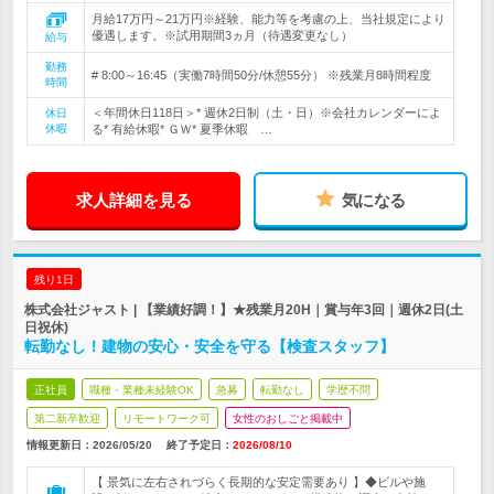
月給17万円～21万円※経験、能力等を考慮の上、当社規定により
優遇します。※試用期間3ヵ月（待遇変更なし）
給与
勤務
# 8:00～16:45（実働7時間50分/休憩55分） ※残業月8時間程度
時間
＜年間休日118日＞* 週休2日制（土・日）※会社カレンダーによ
休日
休暇
る* 有給休暇* ＧＷ* 夏季休暇 …
求人詳細を見る
気になる
残り1日
株式会社ジャスト | 【業績好調！】★残業月20H｜賞与年3回｜週休2日(土
日祝休)
転勤なし！建物の安心・安全を守る【検査スタッフ】
正社員
職種・業種未経験OK
急募
転勤なし
学歴不問
第二新卒歓迎
リモートワーク可
女性のおしごと掲載中
情報更新日：2026/05/20
終了予定日：
2026/08/10
【 景気に左右されづらく長期的な安定需要あり 】◆ビルや施