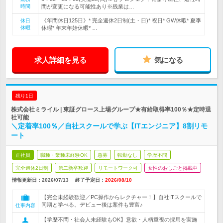
時間
間が変更になる可能性あり※残業は…
《年間休日125日》* 完全週休2日制(土・日)* 祝日* GW休暇* 夏季
休日
休暇
休暇* 年末年始休暇* …
求人詳細を見る
気になる
残り1日
株式会社ミライル | 東証グロース上場グループ★有給取得率100％★定時退
社可能
＼定着率100％／自社スクールで学ぶ【ITエンジニア】8割リモ
ート
正社員
職種・業種未経験OK
急募
転勤なし
学歴不問
完全週休2日制
第二新卒歓迎
リモートワーク可
女性のおしごと掲載中
情報更新日：2026/07/13
終了予定日：
2026/08/10
【完全未経験歓迎／PC操作からレクチャー！】自社ITスクールで
同期と学べる。デビュー後は案件も豊富♪
仕事内容
【学歴不問・社会人未経験もOK】意欲・人柄重視の採用を実施