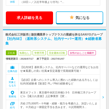
休暇
（10日～／入社半年後より付与）*…
求人詳細を見る
気になる
株式会社三洋販売 | 遊技機業界トップクラスの業績を誇るSANYOグループ
【社内SE】（基幹系システム、社内サーバー運用）★経験者募
集
正社員
転勤なし
学歴不問
完全週休2日制
女性のおしごと掲載中
情報更新日：2026/07/17
終了予定日：
2027/01/07
【社内SE】基幹系システム、社内サーバーなどの運用などをお任
せ★風通しの良い社風★安定基盤で長期就業可能！
仕事内容
【必須】企業へのシステム導入に携わった経験のある方もしくは
対象と
社内SE経験者【歓迎】PL／PMの経験者など
なる方
東京オフィス：東京都中央区日本橋1-3-5 日本橋三洋グループ
ビル 【雇入れ直後】上記事業所 【変…
勤務地
月給 275,000円～※年齢・経験・能力を考慮の上、決定いたしま
す。※月給は一律固定手当を含みます。※試用期間:3…
給与