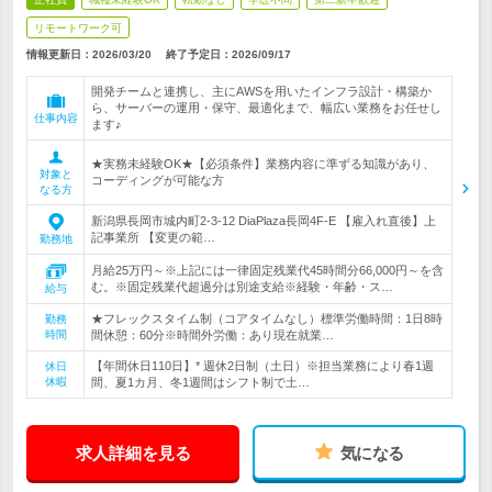
リモートワーク可
情報更新日：2026/03/20
終了予定日：
2026/09/17
開発チームと連携し、主にAWSを用いたインフラ設計・構築か
ら、サーバーの運用・保守、最適化まで、幅広い業務をお任せし
仕事内容
ます♪
★実務未経験OK★【必須条件】業務内容に準ずる知識があり、
対象と
コーディングが可能な方
なる方
新潟県長岡市城内町2-3-12 DiaPlaza長岡4F-E 【雇入れ直後】上
記事業所 【変更の範…
勤務地
月給25万円～※上記には一律固定残業代45時間分66,000円～を含
む。※固定残業代超過分は別途支給※経験・年齢・ス…
給与
★フレックスタイム制（コアタイムなし）標準労働時間：1日8時
勤務
時間
間休憩：60分※時間外労働：あり現在就業…
【年間休日110日】* 週休2日制（土日）※担当業務により春1週
休日
休暇
間、夏1カ月、冬1週間はシフト制で土…
求人詳細を見る
気になる