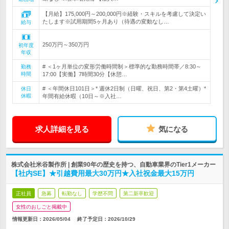
【月給】175,000円～200,000円※経験・スキルを考慮して決定い
たします※試用期間5ヶ月あり（待遇の変動なし…
給与
250万円～350万円
初年度
年収
# ＜1ヶ月単位の変形労働時間制＞標準的な勤務時間帯／8:30～
勤務
時間
17:00【実働】7時間30分【休憩…
# ＜年間休日101日＞* 週休2日制（日曜、祝日、第2・第4土曜）*
休日
休暇
年間有給休暇（10日～※入社…
求人詳細を見る
気になる
株式会社米谷製作所 | 創業90年の歴史を持つ、自動車業界のTier1メーカー
【社内SE】★引越費用最大30万円★入社祝金最大15万円
正社員
急募
転勤なし
学歴不問
第二新卒歓迎
女性のおしごと掲載中
情報更新日：2026/05/04
終了予定日：
2026/10/29