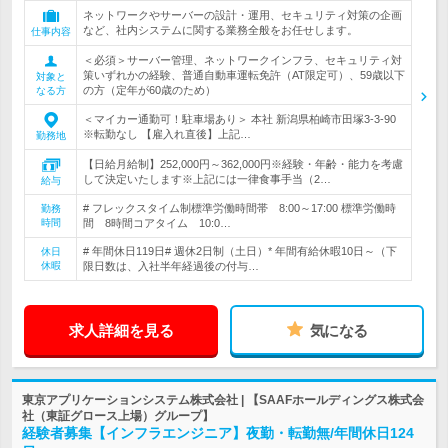
ネットワークやサーバーの設計・運用、セキュリティ対策の企画
など、社内システムに関する業務全般をお任せします。
仕事内容
＜必須＞サーバー管理、ネットワークインフラ、セキュリティ対
策いずれかの経験、普通自動車運転免許（AT限定可）、59歳以下
対象と
の方（定年が60歳のため）
なる方
＜マイカー通勤可！駐車場あり＞ 本社 新潟県柏崎市田塚3-3-90
※転勤なし 【雇入れ直後】上記…
勤務地
【日給月給制】252,000円～362,000円※経験・年齢・能力を考慮
して決定いたします※上記には一律食事手当（2…
給与
# フレックスタイム制標準労働時間帯 8:00～17:00 標準労働時
勤務
時間
間 8時間コアタイム 10:0…
# 年間休日119日# 週休2日制（土日）* 年間有給休暇10日～（下
休日
休暇
限日数は、入社半年経過後の付与…
求人詳細を見る
気になる
東京アプリケーションシステム株式会社 | 【SAAFホールディングス株式会
社（東証グロース上場）グループ】
経験者募集【インフラエンジニア】夜勤・転勤無/年間休日124