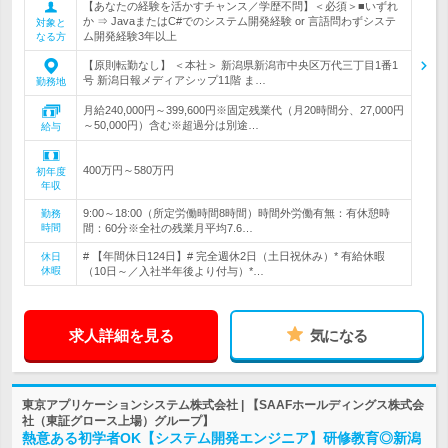
【あなたの経験を活かすチャンス／学歴不問】＜必須＞■いずれ
か ⇒ JavaまたはC#でのシステム開発経験 or 言語問わずシステ
対象と
ム開発経験3年以上
なる方
【原則転勤なし】 ＜本社＞ 新潟県新潟市中央区万代三丁目1番1
号 新潟日報メディアシップ11階 ま…
勤務地
月給240,000円～399,600円※固定残業代（月20時間分、27,000円
～50,000円）含む※超過分は別途…
給与
400万円～580万円
初年度
年収
9:00～18:00（所定労働時間8時間）時間外労働有無：有休憩時
勤務
時間
間：60分※全社の残業月平均7.6…
# 【年間休日124日】# 完全週休2日（土日祝休み）* 有給休暇
休日
休暇
（10日～／入社半年後より付与）*…
求人詳細を見る
気になる
東京アプリケーションシステム株式会社 | 【SAAFホールディングス株式会
社（東証グロース上場）グループ】
熱意ある初学者OK【システム開発エンジニア】研修教育◎新潟