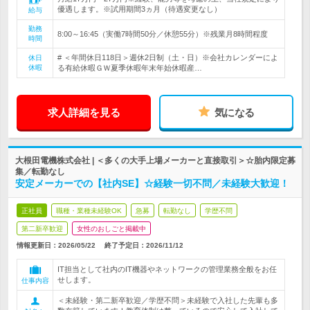
優遇します。※試用期間3ヵ月（待遇変更なし）
給与
勤務
8:00～16:45（実働7時間50分／休憩55分）※残業月8時間程度
時間
# ＜年間休日118日＞週休2日制（土・日）※会社カレンダーによ
休日
休暇
る有給休暇ＧＷ夏季休暇年末年始休暇産…
求人詳細を見る
気になる
大根田電機株式会社 | ＜多くの大手上場メーカーと直接取引＞☆胎内限定募
集／転勤なし
安定メーカーでの【社内SE】☆経験一切不問／未経験大歓迎！
正社員
職種・業種未経験OK
急募
転勤なし
学歴不問
第二新卒歓迎
女性のおしごと掲載中
情報更新日：2026/05/22
終了予定日：
2026/11/12
IT担当として社内のIT機器やネットワークの管理業務全般をお任
せします。
仕事内容
＜未経験・第二新卒歓迎／学歴不問＞未経験で入社した先輩も多