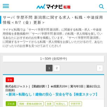
サーバ 学歴不問 新潟県に関する求人・転職・中途採用
情報＜8/7（金）更新＞
マイナビ転職では「サーバ 学歴不問 新潟県」に関連する転職・求人・中途採
用情報を多数掲載中!「サーバ 学歴不問 新潟県」の転職・求人情報を探してい
るあなたにおすすめのお仕事を掲載しています。「サーバ 学歴不問 新潟県」
に関連するキーワードからも転職・求人情報をお探しいただけるので、あなた
にぴったりのお仕事を見つけてみてください!
1～50件 (全82件中)
1
2
新着
株式会社ジャスト | 【業績好調！】★残業月20H｜賞与年3回｜週休2日(土
日祝休)
＜新潟＞転勤なし！建物の安心・安全を守る【検査スタッフ】
正社員
職種・業種未経験OK
急募
転勤なし
学歴不問