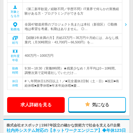
《第二新卒歓迎／経験不問／学歴不問》IT業界で何らかの実務経
対象と
験がある方・プログラミングができる方
なる方
全国47都道府県のプロジェクト先または本社（新宿区） ◎勤務
地は希望を考慮。転勤はありません。 ◎…
勤務地
【経験1年未満の方】月給23万円～35万円※月給には、みなし残
業代（月30時間分・43,700円～66,500円）を…
給与
400万円～1000万円
初年度
年収
9:30～18:30（実働8時間）★残業少なめ！月平均は0～10時間。
勤務
時間
調整次第で定時退社していただけ…
# ＼年間休日125日以上！／■完全週休2日制（土・日）■祝日■有
休日
休暇
給休暇■夏季休暇■年末年始休暇■慶…
求人詳細を見る
気になる
株式会社オスポック | 1987年設立の確かな技術力で社会を支えるIT企業
社内外システム対応の【ネットワークエンジニア】◆年休123日