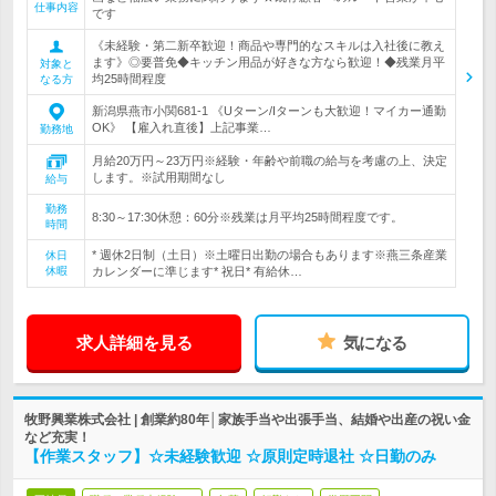
仕事内容
です
《未経験・第二新卒歓迎！商品や専門的なスキルは入社後に教え
ます》◎要普免◆キッチン用品が好きな方なら歓迎！◆残業月平
対象と
均25時間程度
なる方
新潟県燕市小関681-1 《Uターン/Iターンも大歓迎！マイカー通勤
OK》 【雇入れ直後】上記事業…
勤務地
月給20万円～23万円※経験・年齢や前職の給与を考慮の上、決定
します。※試用期間なし
給与
勤務
8:30～17:30休憩：60分※残業は月平均25時間程度です。
時間
* 週休2日制（土日）※土曜日出勤の場合もあります※燕三条産業
休日
休暇
カレンダーに準じます* 祝日* 有給休…
求人詳細を見る
気になる
牧野興業株式会社 | 創業約80年│家族手当や出張手当、結婚や出産の祝い金
など充実！
【作業スタッフ】☆未経験歓迎 ☆原則定時退社 ☆日勤のみ