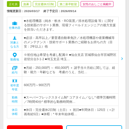
正社員
急募
完全週休2日制
第二新卒歓迎
女性のおしごと掲載中
情報更新日：2026/03/17
終了予定日：
2026/09/14
■水処理機器（純水・軟水・RO装置／排水処理設備 等）に関す
る技術面のサポート業務、現場フィールドエンジニアの後方支援
仕事内容
を担当いただきます。
■必須：高卒以上／要普通自動車免許／水処理機器や産業機械等
のメンテナンス・技術サポート業務のご経験をお持ちの方（目
対象と
安：2年以上）他
なる方
※初任地は希望を考慮し配属※ ■仙台支店 宮城県仙台市宮城野区
岩切分台3-1-2 ■埼玉支店 埼玉…
勤務地
■月給：250,000円 ～ 450,000円 ＋ 諸手当※月給に関しては、経
験・能力・年齢などを 考慮のうえ、当社…
給与
600万円～900万円
初年度
年収
■スーパーフレックスタイム制* コアタイム／なし* 標準労働時間
勤務
時間
／7時間40分* 標準的な勤務時間例…
■休日：完全週休2日制（土日）＋ 祝日■年間休日：125日（＋計
休日
休暇
画有給5日）■休暇：* 年末年始休暇…