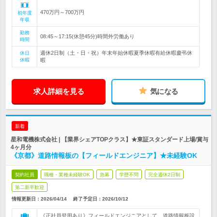
470万円～700万円
初年度
年収
勤務
08:45～17:15(休憩45分)時間外労働あり
時間
週休2日制（土・日・祝）年末年始休暇夏季休暇有給休暇慶弔休
休日
休暇
暇
求人詳細を見る
気になる
新着
星和電機株式会社 | 【業界シェアTOPクラス】★東証スタンダード上場/賞与
4ヶ月分
《京都》道路情報板の【フィールドエンジニア】★未経験OK
契約社員
職種・業種未経験OK
急募
学歴不問
完全週休2日制
第二新卒歓迎
情報更新日：2026/04/14
終了予定日：
2026/10/12
《正社員登用あり》フィールドエンジニアとして、道路情報板設