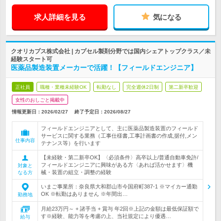
求人詳細を見る
気になる
クオリカプス株式会社 | カプセル製剤分野では国内シェアトップクラス／未
経験スタート可
医薬品製造装置メーカーで活躍！【フィールドエンジニア】
正社員
職種・業種未経験OK
転勤なし
完全週休2日制
第二新卒歓迎
女性のおしごと掲載中
情報更新日：2026/02/27
終了予定日：
2026/08/27
フィールドエンジニアとして、主に医薬品製造装置のフィールド
サービスに関する業務（工事仕様書,工事計画書の作成,据付,メン
仕事内容
テナンス等）を行います
【未経験・第二新卒OK】〈必須条件〉高卒以上/普通自動車免許/
フィールドエンジニアに興味がある方〈あれば活かせます〉機
対象と
械・装置の組立・調整の経験
なる方
いまご事業所：奈良県大和郡山市今国府町387-1 ※マイカー通勤
OK ※転勤はありません ※年間出…
勤務地
月給23万円～ + 諸手当 + 賞与 年2回※上記の金額は最低保証額で
す※経験、能力等を考慮の上、当社規定により優遇…
給与