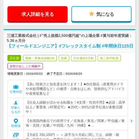
求人詳細を見る
気になる
三浦工業株式会社 | #"売上規模2,500億円超"の上場企業 #賞与前年度実績：
5.36ヵ月分
【フィールドエンジニア】#フレックスタイム制 #年間休日125日
正社員
職種・業種未経験OK
急募
完全週休2日制
第二新卒歓迎
女性のおしごと掲載中
情報更新日：2026/05/22
終了予定日：
2026/08/20
【高い技術力と知名度を誇ります！】■自社製品（産業用ボイラ
や水処理機器など）の修理・点検をはじめ、技術的なアドバイス
仕事内容
や改善提案など
【社会人経験が活かせる転職を！#文理・性別不問】■必須：高卒
以上／要普免（AT限定可）★20代～30代の若手社員が多数活躍
対象と
中！
なる方
【全国国内拠点での採用です／北海道／東北／関東／甲信越／東
海・北陸／近畿／中四国／九州・沖縄】 ■…
勤務地
【月給】292,100円 ～ ＋ 諸手当※月給に関しては、経験・能