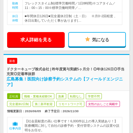
フレックスタイム制(標準労働時間／1日8時間)※コアタイム／
勤務
時間
11：00～15：00※標準労働時間帯／…
■年間休日126日■完全週休2日制（土・日） ※月0~2回程度 、
休日
休暇
休日出勤していただく事があります(…
求人詳細を見る
気になる
新着
ドクターキューブ株式会社 | 昨年度賞与実績5ヶ月分！◎年休126日◎手当
充実◎定着率抜群
広島募集！医院向け診察予約システムの【フィールドエンジニ
ア】
正社員
職種・業種未経験OK
急募
転勤なし
学歴不問
完全週休2日制
第二新卒歓迎
リモートワーク可
女性のおしごと掲載中
情報更新日：2026/06/09
終了予定日：
2026/11/30
【社会貢献度の高い仕事です！6,000件以上の導入実績あり！】
医療機関に対して自社の診療予約・受付管理システムの設置や説
仕事内容
明をお任せ。