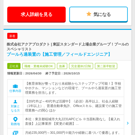
求人詳細を見る
気になる
新着
株式会社アクアプロダクト | 東証スタンダード上場企業グループ！プールの
スペシャリスト
プールろ過装置の【施工管理／フィールドエンジニア】
正社員
職種・業種未経験OK
急募
完全週休2日制
第二新卒歓迎
情報更新日：2026/04/30
終了予定日：
2026/10/15
【教育体制が整っており未経験からステップアップ可能！】学校
やホテル、マンションなどの現場で、プールやろ過装置の施工管
仕事内容
理業務を担当します。
【20代半ば～40代半ば活躍中】《必須》高卒以上、社会人経験
（1年以上）、普通自動車免許、Officeスキル、建設業での施工管
対象と
理業務への関心 ほか
なる方
本社：東京都稲城市大丸2231APCビル ※当面転勤なし 【雇入れ
直後】上記事業所 【変更の範囲】…
勤務地
月給235,000円～301,000円※能力や経験に基づいて優遇します。