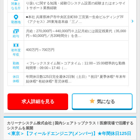
り扱いに関する知識・経験◎システム設置の経験またはオンサイ
対象と
トサポート業務経験
なる方
■本社 兵庫県神戸市中央区京町69 三宮第一生命ビルディング7F
《アクセス》JR東海道本線「三ノ…
勤務地
月給：270,000円～440,000円※上記月給には固定残業代（35,000
円～60,000円／月20時間分）を含…
給与
400万円～700万円
初年度
年収
＜フレックスタイム制＞コアタイム：11:00～15:00標準的な勤務
勤務
時間
時間帯：09:00～17:40（…
年間休日数125日完全週休2日制（土日）* 祝日* 夏季休暇* 年末年
休日
休暇
始休暇* 有給休暇* 育児休暇…
求人詳細を見る
気になる
カリーナシステム株式会社 | 国内シェアトップクラス！医療現場で活躍する
システムを展開
＜東京＞【フィールドエンジニア(メンバー)】★年間休日125日