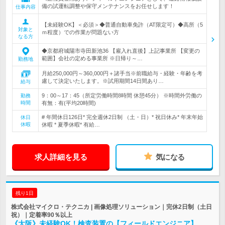
備の試運転調整や保守メンテナンスをお任せします！
仕事内容
【未経験OK】＜必須＞◆普通自動車免許（AT限定可）◆高所（5
対象と
ｍ程度）での作業が問題ない方
なる方
◆京都府城陽市寺田新池36 【雇入れ直後】上記事業所 【変更の
範囲】会社の定める事業所 ※日帰り～…
勤務地
月給250,000円～360,000円＋諸手当※前職給与・経験・年齢を考
慮して決定いたします。※試用期間14日間あり…
給与
9：00～17：45（所定労働時間8時間 休憩45分） ※時間外労働の
勤務
時間
有無：有(平均20時間)
# 年間休日126日* 完全週休2日制 （土・日）* 祝日休み* 年末年始
休日
休暇
休暇 * 夏季休暇* 有給…
求人詳細を見る
気になる
残り1日
株式会社マイクロ・テクニカ | 画像処理ソリューション｜完休2日制（土日
祝）｜定着率90％以上
《大阪》未経験OK！検査装置の【フィールドエンジニア】