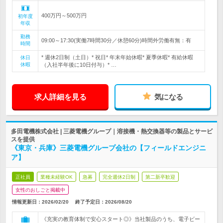
400万円～500万円
初年度
年収
勤務
09:00～17:30(実働7時間30分／休憩60分)時間外労働有無：有
時間
* 週休2日制（土日）* 祝日* 年末年始休暇* 夏季休暇* 有給休暇
休日
休暇
（入社半年後に10日付与）* …
求人詳細を見る
気になる
多田電機株式会社 | 三菱電機グループ｜溶接機・熱交換器等の製品とサービ
スを提供
《東京・兵庫》三菱電機グループ会社の【フィールドエンジニ
ア】
正社員
業種未経験OK
急募
完全週休2日制
第二新卒歓迎
女性のおしごと掲載中
情報更新日：2026/02/20
終了予定日：
2026/08/20
《充実の教育体制で安心スタート◎》当社製品のうち、電子ビー