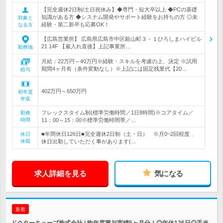
【完全週休2日制/土日祝休み】◆専門・短大卒以上 ◆PCの基礎
知識がある方 ◆システム開発やサポート経験をお持ちの方 ◎未
対象と
経験・第二新卒も応募OK！
なる方
【広島営業所】 広島県広島市中区銀山町３－１ひろしまハイビル
21 14F 【雇入れ直後】上記事業所…
勤務地
月給：22万円～40万円※経験・スキルを考慮の上、決定 ※試用
期間4ヶ月有（条件変動なし）※上記には固定残業代【20…
給与
402万円～650万円
初年度
年収
フレックスタイム制(標準労働時間／1日8時間)※コアタイム／
勤務
時間
11：00～15：00※標準労働時間帯／…
■年間休日126日■完全週休2日制（土・日） ※月0~2回程度 、
休日
休暇
休日出勤していただく事があります(…
求人詳細を見る
気になる
新着