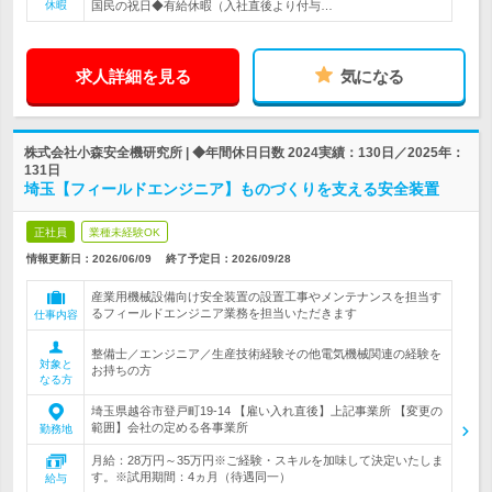
休暇
国民の祝日◆有給休暇（入社直後より付与…
求人詳細を見る
気になる
株式会社小森安全機研究所 | ◆年間休日日数 2024実績：130日／2025年：
131日
埼玉【フィールドエンジニア】ものづくりを支える安全装置
正社員
業種未経験OK
情報更新日：2026/06/09
終了予定日：
2026/09/28
産業用機械設備向け安全装置の設置工事やメンテナンスを担当す
るフィールドエンジニア業務を担当いただきます
仕事内容
整備士／エンジニア／生産技術経験その他電気機械関連の経験を
対象と
お持ちの方
なる方
埼玉県越谷市登戸町19-14 【雇い入れ直後】上記事業所 【変更の
範囲】会社の定める各事業所
勤務地
月給：28万円～35万円※ご経験・スキルを加味して決定いたしま
す。※試用期間：4ヵ月（待遇同一）
給与