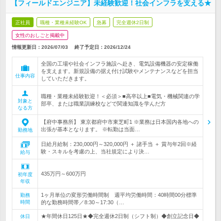
【フィールドエンジニア】未経験歓迎！社会インフラを支える★
正社員
職種・業種未経験OK
急募
完全週休2日制
女性のおしごと掲載中
情報更新日：2026/07/03
終了予定日：
2026/12/24
全国の工場や社会インフラ施設へ赴き、電気設備機器の安定稼働
を支えます。新規設備の据え付け試験やメンテナンスなどを担当
仕事内容
していただきます。
職種・業種未経験歓迎！＜必須＞■高卒以上■電気・機械関連の学
対象と
部卒、または職業訓練校などで関連知識を学んだ方
なる方
【府中事務所】 東京都府中市東芝町1 ※業務は日本国内各地への
出張が基本となります。 ※転勤は当面…
勤務地
日給月給制：230,000円～320,000円 ＋ 諸手当 ＋ 賞与年2回※経
験・スキルを考慮の上、当社規定により決…
給与
435万円～600万円
初年度
年収
1ヶ月単位の変形労働時間制 週平均労働時間：40時間00分標準
勤務
時間
的な勤務時間帯／8:30～17:30（…
★年間休日125日★◆完全週休2日制（シフト制）◆創立記念日◆
休日