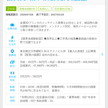
正社員
業種未経験OK
転勤なし
完全週休2日制
情報更新日：2026/07/28
終了予定日：
2027/01/18
金属3Dプリンタのメンテナンス業務をお任せします。納品時の据
付調整や稼働後の保守・メンテナンス対応、海外メーカーとのや
仕事内容
り取り等担って頂きます。
【業界未経験歓迎】◆高卒以上◆工学系の知識◆最前線の技術分
対象と
野で活躍できます
なる方
東京都立川市曙町2-16-6 テクノビル3F 【雇入れ直後】上記事業
所 【変更の範囲】会社の定める…
勤務地
月給：25万円～50万円＜内訳＞基本給：202,510円～405,050円固
定残業代：47,490円～94,950円…
給与
375万円～750万円
初年度
年収
9:00～18:00（休憩1時間、実働8時間）※月30時間相当分の残業
勤務
時間
代が給与に含まれており、超過分…
* 年間125日（完全週休2日制：土日祝）* 夏季休暇：3日* 年末年
休日
休暇
始休暇：5日* 有給休暇：10…