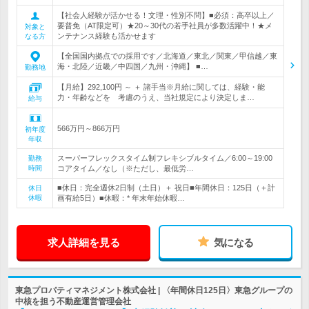
【社会人経験が活かせる！文理・性別不問】■必須：高卒以上／
要普免（AT限定可）★20～30代の若手社員が多数活躍中！★メ
対象と
ンテナンス経験も活かせます
なる方
【全国国内拠点での採用です／北海道／東北／関東／甲信越／東
海・北陸／近畿／中四国／九州・沖縄】 ■…
勤務地
【月給】292,100円 ～ ＋ 諸手当※月給に関しては、経験・能
力・年齢などを 考慮のうえ、当社規定により決定しま…
給与
566万円～866万円
初年度
年収
スーパーフレックスタイム制フレキシブルタイム／6:00～19:00
勤務
時間
コアタイム／なし（※ただし、最低労…
■休日：完全週休2日制（土日）＋ 祝日■年間休日：125日（＋計
休日
休暇
画有給5日）■休暇：* 年末年始休暇…
求人詳細を見る
気になる
東急プロパティマネジメント株式会社 | 〈年間休日125日〉東急グループの
中核を担う不動産運営管理会社