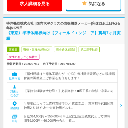
求人詳細を見る
気になる
特許機器株式会社 | 国内TOPクラスの防振機器メーカー|完休2日(土日祝)＆
年休125日
《東京》半導体業界向け【フィールドエンジニア】賞与7ヶ月実
績
正社員
職種・業種未経験OK
完全週休2日制
第二新卒歓迎
女性のおしごと掲載中
情報更新日：2026/07/17
終了予定日：
2027/01/07
【据付現場は半導体工場内が中心◎】当社除振装置などの現場据
付後の調整立上げ作業をお任せします！
仕事内容
【業務未経験者大歓迎！】必須条件：■理工系の学部ご卒業の方
対象と
なる方
＼現場によっては直行直帰可◎／ 東京支店： 東京都千代田区東
神田2-5-15 住友生命東神田ビル4…
勤務地
月給314,000円～350,000円 ※上記には固定残業代として30時
間/59,000円～66,000円分含む 超…
給与