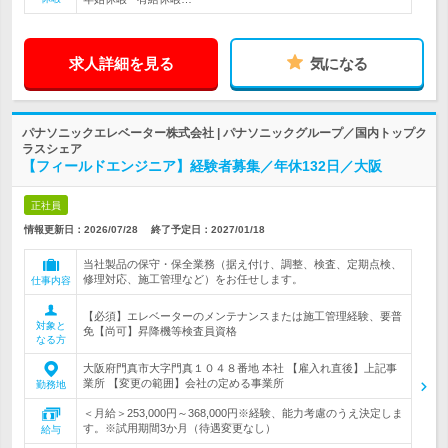
求人詳細を見る
気になる
パナソニックエレベーター株式会社 | パナソニックグループ／国内トップク
ラスシェア
【フィールドエンジニア】経験者募集／年休132日／大阪
正社員
情報更新日：2026/07/28
終了予定日：
2027/01/18
当社製品の保守・保全業務（据え付け、調整、検査、定期点検、
修理対応、施工管理など）をお任せします。
仕事内容
【必須】エレベーターのメンテナンスまたは施工管理経験、要普
対象と
免【尚可】昇降機等検査員資格
なる方
大阪府門真市大字門真１０４８番地 本社 【雇入れ直後】上記事
業所 【変更の範囲】会社の定める事業所
勤務地
＜月給＞253,000円～368,000円※経験、能力考慮のうえ決定しま
す。※試用期間3か月（待遇変更なし）
給与