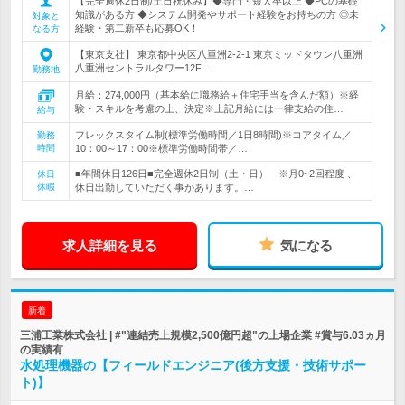
【完全週休2日制/土日祝休み】◆専門・短大卒以上 ◆PCの基礎
知識がある方 ◆システム開発やサポート経験をお持ちの方 ◎未
対象と
経験・第二新卒も応募OK！
なる方
【東京支社】 東京都中央区八重洲2-2-1 東京ミッドタウン八重洲
八重洲セントラルタワー12F…
勤務地
月給：274,000円（基本給に職務給＋住宅手当を含んだ額）※経
験・スキルを考慮の上、決定※上記月給には一律支給の住…
給与
フレックスタイム制(標準労働時間／1日8時間)※コアタイム／
勤務
時間
10：00～17：00※標準労働時間帯／…
■年間休日126日■完全週休2日制（土・日） ※月0~2回程度 、
休日
休暇
休日出勤していただく事があります。…
求人詳細を見る
気になる
新着
三浦工業株式会社 | #"連結売上規模2,500億円超"の上場企業 #賞与6.03ヵ月
の実績有
水処理機器の【フィールドエンジニア(後方支援・技術サポー
ト)】