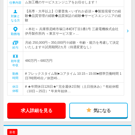
ム加工機のサービスエンジニアをお任せします！
仕事内容
【高専・大卒以上】◎要普免＜いずれか必須＞◆製造現場での経
験◆品質管理の経験◆品質保証の経験◆サービスエンジニアの経
対象と
験
なる方
＜本社＞ 兵庫県尼崎市塚口本町8丁目1番1号 三菱電機株式会社
伊丹製作所内 ＜東京サービス室＞…
勤務地
月給 250,000円～350,000円※経験・年齢・能力を考慮して決定
いたします※試用期間2カ月（待遇変更なし）
給与
480万円～680万円
初年度
年収
# フレックスタイム制■コアタイム 10:15～15:00■標準労働時間 1
勤務
時間
日7時間45分／休憩45…
# ★年間休日126日★* 完全週休2日制（土日祝休み）* 有給休暇
休日
休暇
（10日～25日）* 年末年始休…
求人詳細を見る
気になる
新着