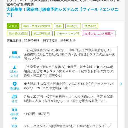
ドクターキューブ株式会社 | 昨年度賞与実績5ヶ月分！◎年休126日◎手当
充実◎定着率抜群
大阪募集！医院向け診察予約システムの【フィールドエンジニ
ア】
正社員
職種・業種未経験OK
急募
転勤なし
学歴不問
完全週休2日制
第二新卒歓迎
リモートワーク可
女性のおしごと掲載中
情報更新日：2026/06/09
終了予定日：
2026/11/30
【社会貢献度の高い仕事です！6,000件以上の導入実績あり！】
医療機関に対して自社の診療予約・受付管理システムの設置や説
仕事内容
明をお任せ。
【完全週休2日制/土日祝休み】◆専門・短大卒以上 ◆PCの基礎
知識がある方 ◆システム開発やサポート経験をお持ちの方 ◎未
対象と
経験・第二新卒も応募OK！
なる方
◆大阪本社 大阪府大阪市北区中之島2-3-18 中之島フェスティバ
ルタワー28F 京阪中之島線「渡…
勤務地
月給：22万円～40万円※経験・スキルを考慮の上、決定 ※試用
期間4ヶ月有（条件変動なし）※上記には固定残業代【20…
給与
414万円～650万円
初年度
年収
フレックスタイム制(標準労働時間／1日8時間)※コアタイム／
勤務