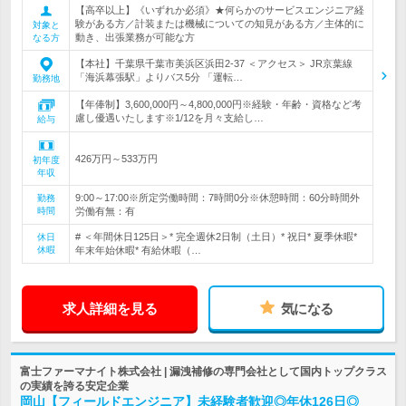
【高卒以上】《いずれか必須》★何らかのサービスエンジニア経
験がある方／計装または機械についての知見がある方／主体的に
対象と
動き、出張業務が可能な方
なる方
【本社】千葉県千葉市美浜区浜田2-37 ＜アクセス＞ JR京葉線
「海浜幕張駅」よりバス5分 「運転…
勤務地
【年俸制】3,600,000円～4,800,000円※経験・年齢・資格など考
慮し優遇いたします※1/12を月々支給し…
給与
426万円～533万円
初年度
年収
9:00～17:00※所定労働時間：7時間0分※休憩時間：60分時間外
勤務
時間
労働有無：有
# ＜年間休日125日＞* 完全週休2日制（土日）* 祝日* 夏季休暇*
休日
休暇
年末年始休暇* 有給休暇（…
求人詳細を見る
気になる
富士ファーマナイト株式会社 | 漏洩補修の専門会社として国内トップクラス
の実績を誇る安定企業
岡山【フィールドエンジニア】未経験者歓迎◎年休126日◎