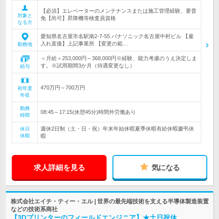
【必須】エレベーターのメンテナンスまたは施工管理経験、要普
対象と
免【尚可】昇降機等検査員資格
なる方
愛知県名古屋市名駅南2-7-55 パナソニック名古屋中村ビル 【雇
入れ直後】上記事業所 【変更の範…
勤務地
＜月給＞253,000円～368,000円※経験、能力考慮のうえ決定しま
す。※試用期間3か月（待遇変更なし）
給与
470万円～700万円
初年度
年収
勤務
08:45～17:15(休憩45分)時間外労働あり
時間
週休2日制（土・日・祝）年末年始休暇夏季休暇有給休暇慶弔休
休日
休暇
暇
求人詳細を見る
気になる
株式会社エイチ・ティー・エル | 世界の最先端技術を支える半導体製造装置
などの技術系商社
【3Dプリンターのフィールドエンジニア】★土日祝休