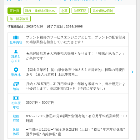
正社員
職種・業種未経験OK
急募
学歴不問
完全週休2日制
第二新卒歓迎
情報更新日：2026/04/10
終了予定日：
2026/10/08
プラント補修のサービスエンジニアとして、プラントの配管部分
の補修業務を担当していただきます！
仕事内容
★未経験歓迎★人柄重視の採用となります！「興味があること」
対象と
が条件です！
なる方
【岡山営業所】 岡山県倉敷市中畝8-5-1 ※将来的に転勤の可能性
あり 【雇入れ直後】上記事業所…
勤務地
月給：20.5万円～31万円※経験・年齢を考慮の上、当社規定によ
り優遇します。※試用期間3ヶ月（待遇に変更なし）
給与
350万円～500万円
初年度
年収
8:45～17:15(休憩45分)時間外労働有無：有◎月平均残業時間：10
勤務
時間
時間
■年間休日126日■* 完全週休2日制（土日）* 祝日* 年末年始休暇*
休日
休暇
夏季休暇* 有給休暇* 慶…