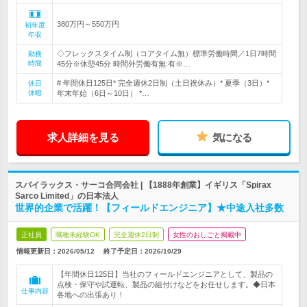
380万円～550万円
初年度
年収
◇フレックスタイム制（コアタイム無）標準労働時間／1日7時間
勤務
時間
45分※休憩45分 時間外労働有無:有※…
# 年間休日125日* 完全週休2日制（土日祝休み）* 夏季（3日）*
休日
休暇
年末年始（6日～10日） *…
求人詳細を見る
気になる
スパイラックス・サーコ合同会社 | 【1888年創業】イギリス「Spirax
Sarco Limited」の日本法人
世界的企業で活躍！【フィールドエンジニア】★中途入社多数
正社員
職種未経験OK
完全週休2日制
女性のおしごと掲載中
情報更新日：2026/05/12
終了予定日：
2026/10/29
【年間休日125日】当社のフィールドエンジニアとして、製品の
点検・保守や試運転、製品の組付けなどをお任せします。◆日本
仕事内容
各地への出張あり！