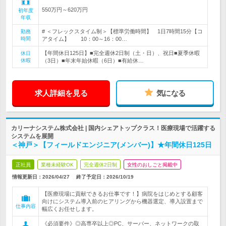
550万円～620万円
初年度
年収
# ＜フレックスタイム制＞【標準労働時間】 1日7時間15分【コ
勤務
時間
アタイム】 10：00～16：00…
【年間休日125日】■完全週休2日制（土・日）、祝日■夏季休暇
休日
休暇
（3日）■年末年始休暇（6日）■有給休…
求人詳細を見る
気になる
カリーナシステム株式会社 | 国内シェアトップクラス！医療現場で活躍する
システムを展開
＜神戸＞【フィールドエンジニア(メンバー)】★年間休日125日
正社員
業種未経験OK
完全週休2日制
女性のおしごと掲載中
情報更新日：2026/04/27
終了予定日：
2026/10/19
【医療現場に貢献できるお仕事です！】病院をはじめとする顧客
向けにシステム導入前のヒアリングから機器選定、導入設置まで
仕事内容
幅広くお任せします。
《必須要件》◎高専卒以上◎PC、サーバー、ネットワークの取