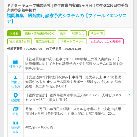
ドクターキューブ株式会社 | 昨年度賞与実績5ヶ月分！◎年休126日◎手当
充実◎定着率抜群
福岡募集！医院向け診察予約システムの【フィールドエンジニ
ア】
正社員
職種・業種未経験OK
急募
転勤なし
学歴不問
完全週休2日制
第二新卒歓迎
リモートワーク可
女性のおしごと掲載中
情報更新日：2026/06/09
終了予定日：
2026/11/30
【社会貢献度の高い仕事です！6,000件以上の導入実績あり！】
医療機関に対して自社の診療予約・受付管理システムの設置や説
仕事内容
明をお任せ。
【完全週休2日制/土日祝休み】◆専門・短大卒以上 ◆PCの基礎
知識がある方 ◆システム開発やサポート経験をお持ちの方 ◎未
対象と
経験・第二新卒も応募OK！
なる方
【福岡営業所】 福岡県福岡市中央区天神1-10-20 天神ビジネス
センター15F 【雇入れ直後】…
勤務地
月給：22万円～40万円※経験・スキルを考慮の上、決定 ※試用
期間4ヶ月有（条件変動なし）※上記には固定残業代【20…
給与
402万円～650万円
初年度
年収