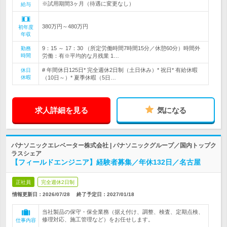
※試用期間3ヶ月（待遇に変更なし）
給与
380万円～480万円
初年度
年収
9：15 ～ 17：30 （所定労働時間7時間15分／休憩60分）時間外
勤務
時間
労働：有※平均的な月残業 1…
# 年間休日125日* 完全週休2日制（土日休み）* 祝日* 有給休暇
休日
休暇
（10日～）* 夏季休暇（5日…
求人詳細を見る
気になる
パナソニックエレベーター株式会社 | パナソニックグループ／国内トップク
ラスシェア
【フィールドエンジニア】経験者募集／年休132日／名古屋
正社員
完全週休2日制
情報更新日：2026/07/28
終了予定日：
2027/01/18
当社製品の保守・保全業務（据え付け、調整、検査、定期点検、
修理対応、施工管理など）をお任せします。
仕事内容