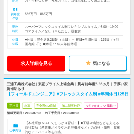
力・年齢などを 考慮のうえ、当社規定により決定しま…
給与
566万円～866万円
初年度
年収
スーパーフレックスタイム制フレキシブルタイム／6:00～19:00
勤務
時間
コアタイム／なし（※ただし、最低労…
■休日：完全週休2日制（土日）＋ 祝日■年間休日：125日（＋計
休日
休暇
画有給5日）■休暇：* 年末年始休暇…
求人詳細を見る
気になる
三浦工業株式会社 | 東証プライム上場企業｜賞与前年度5.36ヵ月｜手厚い家
賃補助あり
【フィールドエンジニア】#フレックスタイム制 #年間休日125日
正社員
急募
完全週休2日制
第二新卒歓迎
女性のおしごと掲載中
情報更新日：2026/07/28
終了予定日：
2026/09/28
【本社研修＆OJTでしっかり育成！】■工場や病院などを支える
自社製品（産業用ボイラや水処理機器など）の点検・修理、技術
仕事内容
的なアドバイス等を担当。