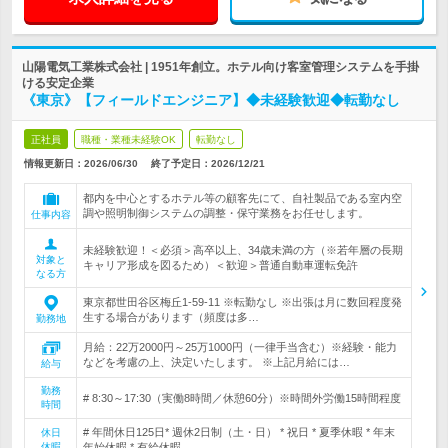
山陽電気工業株式会社 | 1951年創立。ホテル向け客室管理システムを手掛
ける安定企業
《東京》【フィールドエンジニア】◆未経験歓迎◆転勤なし
正社員
職種・業種未経験OK
転勤なし
情報更新日：2026/06/30
終了予定日：
2026/12/21
都内を中心とするホテル等の顧客先にて、自社製品である室内空
調や照明制御システムの調整・保守業務をお任せします。
仕事内容
未経験歓迎！＜必須＞高卒以上、34歳未満の方（※若年層の長期
対象と
キャリア形成を図るため）＜歓迎＞普通自動車運転免許
なる方
東京都世田谷区梅丘1-59-11 ※転勤なし ※出張は月に数回程度発
生する場合があります（頻度は多…
勤務地
月給：22万2000円～25万1000円（一律手当含む）※経験・能力
などを考慮の上、決定いたします。 ※上記月給には…
給与
勤務
# 8:30～17:30（実働8時間／休憩60分）※時間外労働15時間程度
時間
# 年間休日125日* 週休2日制（土・日） * 祝日 * 夏季休暇 * 年末
休日
休暇
年始休暇 * 有給休暇…