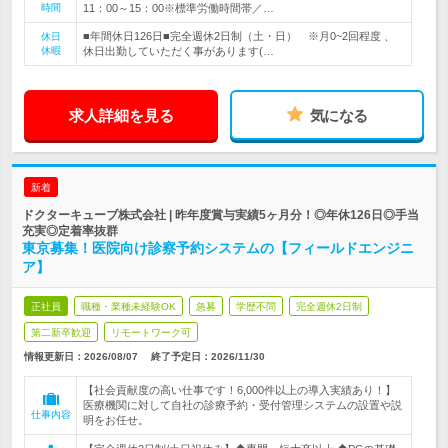
時間
11：00～15：00※標準労働時間帯／…
■年間休日126日■完全週休2日制（土・日） ※月0~2回程度 、
休日
休暇
休日出勤していただく事があります(…
求人詳細を見る
気になる
新着
ドクターキューブ株式会社 | 昨年度賞与実績5ヶ月分！◎年休126日◎手当
充実◎定着率抜群
東京募集！医院向け診察予約システムの【フィールドエンジニ
ア】
正社員
職種・業種未経験OK
急募
学歴不問
完全週休2日制
第二新卒歓迎
リモートワーク可
情報更新日：2026/08/07
終了予定日：
2026/11/30
【社会貢献度の高い仕事です！6,000件以上の導入実績あり！】
医療機関に対して自社の診療予約・受付管理システムの設置や説
仕事内容
明をお任せ。