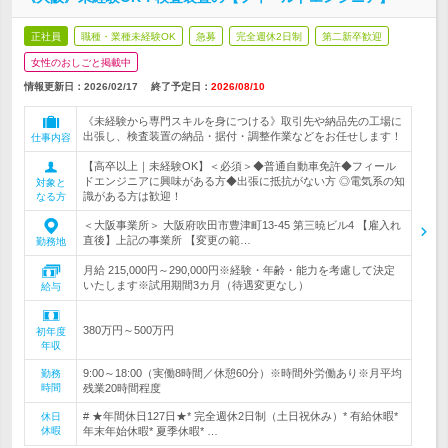
正社員
職種・業種未経験OK
急募
完全週休2日制
第二新卒歓迎
女性のおしごと掲載中
情報更新日：2026/02/17
終了予定日：
2026/08/10
《未経験から専門スキルを身につける》取引先や納品先の工場に
出張し、検査装置の納品・据付・調整作業などをお任せします！
仕事内容
【高卒以上｜未経験OK】＜必須＞◆普通自動車免許◆フィール
ドエンジニアに興味がある方◆出張に抵抗がない方 ◎電気系の知
対象と
識がある方は歓迎！
なる方
＜大阪事業所＞ 大阪府吹田市豊津町13-45 第三暁ビル4 【雇入れ
直後】上記の事業所 【変更の範…
勤務地
月給 215,000円～290,000円※経験・年齢・能力を考慮して決定
いたします※試用期間3カ月（待遇変更なし）
給与
380万円～500万円
初年度
年収
9:00～18:00（実働8時間／休憩60分）※時間外労働あり※月平均
勤務
時間
残業20時間程度
# ★年間休日127日★* 完全週休2日制（土日祝休み）* 有給休暇*
休日
休暇
年末年始休暇* 夏季休暇* …