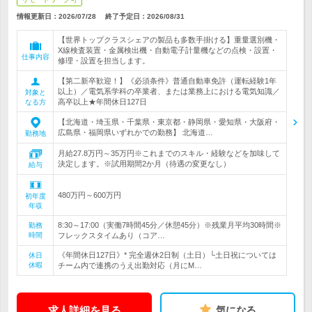
情報更新日：2026/07/28
終了予定日：
2026/08/31
【世界トップクラスシェアの製品も多数手掛ける】重量選別機・
X線検査装置・金属検出機・自動電子計量機などの点検・設置・
仕事内容
修理・設置を担当します。
【第二新卒歓迎！】《必須条件》普通自動車免許（運転経験1年
以上）／電気系学科の卒業者、または業務上における電気知識／
対象と
高卒以上★年間休日127日
なる方
【北海道・埼玉県・千葉県・東京都・静岡県・愛知県・大阪府・
広島県・福岡県いずれかでの勤務】 北海道…
勤務地
月給27.8万円～35万円※これまでのスキル・経験などを加味して
決定します。※試用期間2か月（待遇の変更なし）
給与
480万円～600万円
初年度
年収
8:30～17:00（実働7時間45分／休憩45分）※残業月平均30時間※
勤務
時間
フレックスタイムあり（コア…
《年間休日127日》* 完全週休2日制（土日）└土日祝については
休日
休暇
チーム内で連携のうえ出勤対応（月にM…
求人詳細を見る
気になる