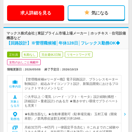
求人詳細を見る
気になる
マックス株式会社 | 東証プライム市場上場メーカー｜ホッチキス・住宅設備
機器など
【回路設計】※管理職候補│年休128日│フレックス勤務OK◆
正社員
転勤なし
完全週休2日制
リモートワーク可
女性のおしごと掲載中
情報更新日：2026/05/08
終了予定日：
2026/10/19
【管理職候補orリーダー職】電子回路設計、ブラシレスモーター
制御設計、組込みマイコンソフト設計、新製品開発におけるプロ
仕事内容
ジェクトマネジメントなど
◇大卒以上 ◇電気（ハード・ソフト・モータ）設計経験(構想・
詳細設計～量産設計) のある方 ★働きやすい環境でプライベート
対象と
も充実！
なる方
★転勤当面なし ★自動車通勤可（駐車場完備） 玉村工場（開発
本部）／群馬県佐波郡玉村町川井1848…
勤務地
月給32万円～44万円（一律固定手当含む）※これまでのご経験や
スキルを踏まえ、当社規定に基づき決定いたします※試用期…