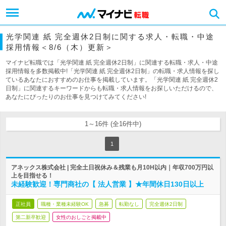
光学関連 紙 完全週休2日制に関する求人・転職・中途
採用情報＜8/6（木）更新＞
マイナビ転職では「光学関連 紙 完全週休2日制」に関連する転職・求人・中途
採用情報を多数掲載中!「光学関連 紙 完全週休2日制」の転職・求人情報を探し
ているあなたにおすすめのお仕事を掲載しています。「光学関連 紙 完全週休2
日制」に関連するキーワードからも転職・求人情報をお探しいただけるので、
あなたにぴったりのお仕事を見つけてみてください!
1～16件 (全16件中)
1
アネックス株式会社 | 完全土日祝休み＆残業も月10H以内｜年収700万円以
上を目指せる！
未経験歓迎！専門商社の【 法人営業 】★年間休日130日以上
正社員
職種・業種未経験OK
急募
転勤なし
完全週休2日制
第二新卒歓迎
女性のおしごと掲載中