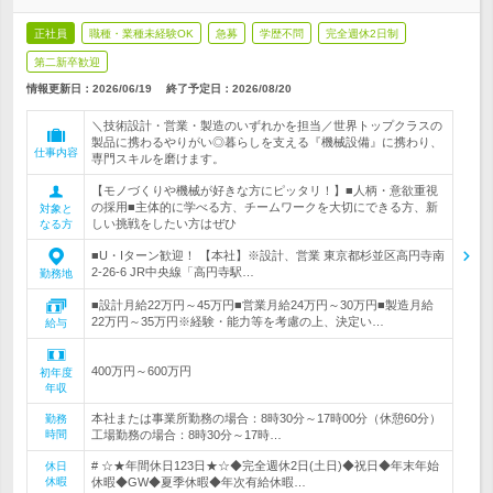
正社員
職種・業種未経験OK
急募
学歴不問
完全週休2日制
第二新卒歓迎
情報更新日：2026/06/19
終了予定日：
2026/08/20
＼技術設計・営業・製造のいずれかを担当／世界トップクラスの
製品に携わるやりがい◎暮らしを支える『機械設備』に携わり、
仕事内容
専門スキルを磨けます。
【モノづくりや機械が好きな方にピッタリ！】■人柄・意欲重視
の採用■主体的に学べる方、チームワークを大切にできる方、新
対象と
しい挑戦をしたい方はぜひ
なる方
■U・Iターン歓迎！ 【本社】※設計、営業 東京都杉並区高円寺南
2-26-6 JR中央線「高円寺駅…
勤務地
■設計月給22万円～45万円■営業月給24万円～30万円■製造月給
22万円～35万円※経験・能力等を考慮の上、決定い…
給与
400万円～600万円
初年度
年収
本社または事業所勤務の場合：8時30分～17時00分（休憩60分）
勤務
時間
工場勤務の場合：8時30分～17時…
# ☆★年間休日123日★☆◆完全週休2日(土日)◆祝日◆年末年始
休日
休暇
休暇◆GW◆夏季休暇◆年次有給休暇…