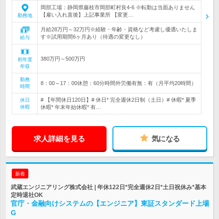
岡部工場：静岡県藤枝市岡部町村良4-6 ※転勤は当面ありません
【雇い入れ直後】上記事業所 【変更…
勤務地
月給28万円～32万円※経験・年齢・資格など考慮し優遇いたしま
す※試用期間6ヶ月あり（待遇の変更なし）
給与
380万円～500万円
初年度
年収
勤務
8：00～17：00休憩：60分時間外労働有無：有（月平均20時間）
時間
# 【年間休日120日】# 休日* 完全週休2日制（土日）# 休暇* 夏季
休日
休暇
休暇* 年末年始休暇* 有…
求人詳細を見る
気になる
新着
武蔵エンジニアリング株式会社 | 年休122日*完全週休2日*土日祝休み*基本
定時退社OK
官庁・金融向けシステムの【エンジニア】東証スタンダード上場
G