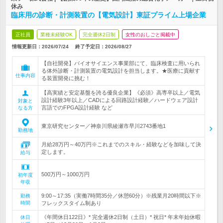
休み
臨床用の診断・計測装置の【電気設計】東証プライム上場企業
正社員
業種未経験OK
完全週休2日制
女性のおしごと掲載中
情報更新日：2026/07/24
終了予定日：
2026/08/27
【自社開発】バイオサイエンス事業部にて、臨床検査に用いられ
る体外診断・計測装置の電気設計を担当します。★医療に貢献す
仕事内容
る装置開発に挑む！
【高実績と安定基盤を誇る優良企業】《必須》高専卒以上／電気
設計経験3年以上／CADによる回路設計経験／ハードウェア設計
対象と
言語でのFPGA設計経験 など
なる方
東京研究センター／神奈川県綾瀬市早川2743番地1
勤務地
月給28万円～40万円※これまでのスキル・経験などを加味して決
定します。
給与
500万円～1000万円
初年度
年収
9:00～17:35（実働7時間35分／休憩60分）※残業月20時間以下※
勤務
時間
フレックスタイム制あり
《年間休日122日》* 完全週休2日制（土日）* 祝日* 年末年始休暇
休日