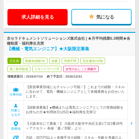
求人詳細を見る
気になる
京セラドキュメントソリューションズ株式会社 | ★月平均残業6.3時間★各
種制度・福利厚生充実
【機械・電気エンジニア】★大阪限定募集
正社員
業種未経験OK
急募
学歴不問
完全週休2日制
第二新卒歓迎
リモートワーク可
女性のおしごと掲載中
情報更新日：2026/07/10
終了予定日：
2026/12/31
【新規事業領域にもチャレンジ可能！】これまでの経験・スキル
に合わせて、電気・機械エンジニアとして各種業務をお任せいた
仕事内容
します。
【経験者募集】●機械または電気エンジニアとしての実務経験を
対象と
お持ちの方★年間休日125日★福利厚生充実◎
なる方
【大阪本社にて募集！】 大阪府大阪市中央区玉造1丁目2番28号
＜アクセス＞ 各線「森ノ宮駅」より…
勤務地
月給：30万円以上＋各種手当※経験・スキル・年齢を考慮の上、