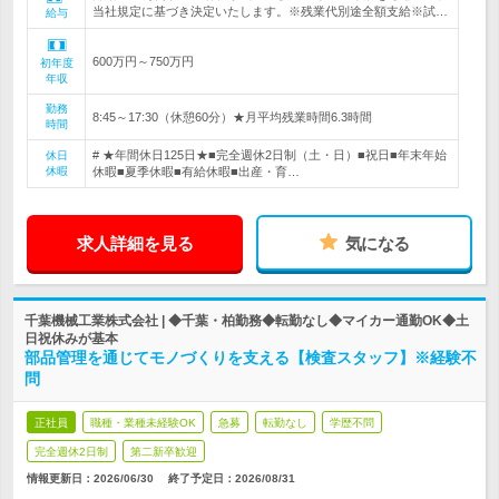
当社規定に基づき決定いたします。※残業代別途全額支給※試…
給与
600万円～750万円
初年度
年収
勤務
8:45～17:30（休憩60分）★月平均残業時間6.3時間
時間
# ★年間休日125日★■完全週休2日制（土・日）■祝日■年末年始
休日
休暇
休暇■夏季休暇■有給休暇■出産・育…
求人詳細を見る
気になる
千葉機械工業株式会社 | ◆千葉・柏勤務◆転勤なし◆マイカー通勤OK◆土
日祝休みが基本
部品管理を通じてモノづくりを支える【検査スタッフ】※経験不
問
正社員
職種・業種未経験OK
急募
転勤なし
学歴不問
完全週休2日制
第二新卒歓迎
情報更新日：2026/06/30
終了予定日：
2026/08/31