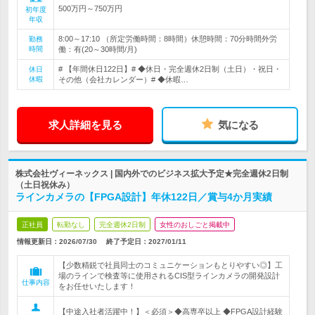
500万円～750万円
初年度
年収
8:00～17:10 （所定労働時間：8時間）休憩時間：70分時間外労
勤務
時間
働：有(20～30時間/月)
# 【年間休日122日】# ◆休日・完全週休2日制（土日）・祝日・
休日
休暇
その他（会社カレンダー）# ◆休暇…
求人詳細を見る
気になる
株式会社ヴィーネックス | 国内外でのビジネス拡大予定★完全週休2日制
（土日祝休み）
ラインカメラの【FPGA設計】年休122日／賞与4か月実績
正社員
転勤なし
完全週休2日制
女性のおしごと掲載中
情報更新日：2026/07/30
終了予定日：
2027/01/11
【少数精鋭で社員同士のコミュニケーションもとりやすい◎】工
場のラインで検査等に使用されるCIS型ラインカメラの開発設計
仕事内容
をお任せいたします！
【中途入社者活躍中！】＜必須＞◆高専卒以上 ◆FPGA設計経験