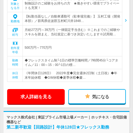
制御設計のご経験をお持ちの方 ★働きやすい環境でプライベー
対象と
トも充実！
なる方
【転勤当面なし／自動車通勤可（駐車場完備）】 玉村工場（開発
本部）／群馬県佐波郡玉村町川井1848…
勤務地
月給27万円～39万円（一律固定手当含む）※これまでのご経験や
スキルを踏まえ、当社規定に基づき決定いたします※試用期…
給与
500万円～770万円
初年度
年収
◆フレックスタイム制└1日の標準労働時間／7時間45分└コアタ
勤務
時間
イム／11：00～15：00└1日の標…
《年間休日128日》 2022年度◆完全週休2日制（土日祝）◆年
休日
休暇
末年始休暇 ◆GW休暇◆夏季休暇◆慶…
求人詳細を見る
気になる
マックス株式会社 | 東証プライム市場上場メーカー｜ホッチキス・住宅設備
機器など
第二新卒歓迎【回路設計】年休128日★フレックス勤務