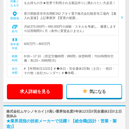
対象と
をお持ちの方★世界で利用される製品作りに携わりたい方必見！
なる方
香川県観音寺市吉岡町262 アオイ電子株式会社観音寺工場内 【雇
入れ直後】上記事業所 【変更の範囲…
勤務地
月給370,000円～490,000円※経験・スキルを考慮し、優遇します
※試用期間3ヶ月（条件に変更ありません）
給与
600万円～800万円
初年度
年収
8:00～17:10 （所定労働時間：8時間）休憩時間：70分時間外労
勤務
時間
働：有(20～30時間/月)
# 【年間休日122日】# ◆休日・完全週休2日制（土日）・祝日・
休日
休暇
その他（会社カレンダー）# ◆休暇…
求人詳細を見る
気になる
株式会社ムサシノキカイ | #高い業界知名度#年休123日#完全週休2日#土日
祝休み
★業界屈指の技術メーカーで活躍！【総合職(設計・営業・製
造)】