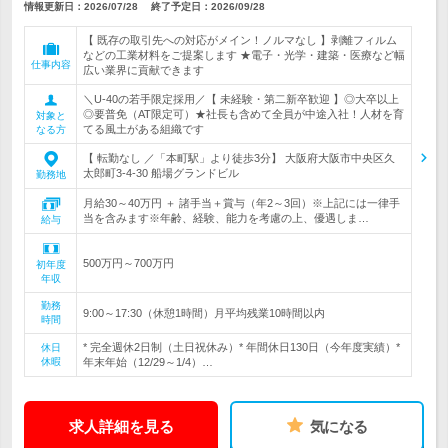
情報更新日：2026/07/28
終了予定日：
2026/09/28
【 既存の取引先への対応がメイン！ノルマなし 】剥離フィルム
などの工業材料をご提案します ★電子・光学・建築・医療など幅
仕事内容
広い業界に貢献できます
＼U-40の若手限定採用／【 未経験・第二新卒歓迎 】◎大卒以上
◎要普免（AT限定可）★社長も含めて全員が中途入社！人材を育
対象と
てる風土がある組織です
なる方
【 転勤なし ／「本町駅」より徒歩3分】 大阪府大阪市中央区久
太郎町3-4-30 船場グランドビル
勤務地
月給30～40万円 ＋ 諸手当＋賞与（年2～3回）※上記には一律手
当を含みます※年齢、経験、能力を考慮の上、優遇しま…
給与
500万円～700万円
初年度
年収
勤務
9:00～17:30（休憩1時間）月平均残業10時間以内
時間
* 完全週休2日制（土日祝休み）* 年間休日130日（今年度実績）*
休日
休暇
年末年始（12/29～1/4）…
求人詳細を見る
気になる