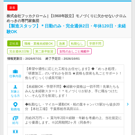
新着
株式会社フッカクローム | 【1968年設立】モノづくりに欠かせないクロム
めっきの専門家集団
【製造スタッフ】＊日勤のみ・完全週休2日・年休120日・未経
験OK
正社員
職種・業種未経験OK
急募
転勤なし
学歴不問
完全週休2日制
第二新卒歓迎
女性のおしごと掲載中
情報更新日：2026/07/31
終了予定日：
2026/10/01
【希望や適性に応じた工程をお任せします】◆「めっき処理」
「研磨加工」のいずれかを担当 ★資格も技術も丸ごとサポート！
仕事内容
焦らずじっくり成長可能！
【未経験OK・学歴不問】◆経験や資格は一切不問！先輩たちも
みんな未経験スタート！＊モノづくりが好き、手に職をつけた
対象と
い…そんな方を歓迎します！
なる方
◆転勤なし・マイカー通勤OK・柏の葉キャンパス駅から徒歩20
分 【本社工場】 千葉県柏市高田111…
勤務地
月給25万円～ ＋ 賞与年2回※経験・年齢を考慮の上、当社規定に
より優遇します。※試用期間2ヶ月（同条件）
給与