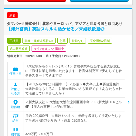
新着
タマパック株式会社 | 北米やヨーロッパ、アジアと世界各国と取引あり
【海外営業】英語スキルを活かせる／未経験歓迎◎
正社員
職種・業種未経験OK
急募
転勤なし
完全週休2日制
第二新卒歓迎
女性のおしごと掲載中
情報更新日：2026/07/03
終了予定日：
2026/10/12
《未経験からチャレンジOK！》貿易事業を担当する新大阪支社
にて海外営業を担当いただきます。教育体制充実で安心してお仕
仕事内容
事をスタートできます◎
【20代から30代が活躍中！】＜必須＞◆大卒以上◆要普通免許
☆経験者はもちろん、営業未経験の方も歓迎です！あなたも当社
対象と
で活躍していきませんか？
なる方
＜新大阪支社＞ 大阪府大阪市淀川区西中島5-9-8 新大阪DTKビル
6F 【雇入れ直後】上記の事業…
勤務地
月給 220,000円～※経験やスキル、年齢を考慮して決定いたしま
す※試用期間3ヶ月あり（待遇に変更なし）
給与
320万円～400万円
初年度