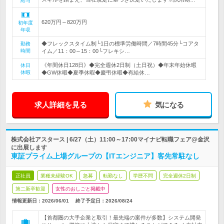
給与
620万円～820万円
初年度
年収
◆フレックスタイム制└1日の標準労働時間／7時間45分└コアタ
勤務
時間
イム／11：00～15：00└フレキシ…
《年間休日128日》◆完全週休2日制（土日祝）◆年末年始休暇
休日
休暇
◆GW休暇◆夏季休暇◆慶弔休暇◆有給休…
求人詳細を見る
気になる
株式会社アスタース | 6/27（土）11:00～17:00マイナビ転職フェア@金沢
に出展します
東証プライム上場グループの【ITエンジニア】客先常駐なし
正社員
業種未経験OK
急募
転勤なし
学歴不問
完全週休2日制
第二新卒歓迎
女性のおしごと掲載中
情報更新日：2026/06/01
終了予定日：
2026/08/24
【首都圏の大手企業と取引！最先端の案件が多数】システム開発