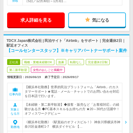
休暇
（5日／12月30日～1月3日…
求人詳細を見る
気になる
TDCX Japan株式会社 | 民泊サイト「Airbnb」をサポート｜完全週休2日｜
駅近オフィス
【コールセンタースタッフ】※キャリアパートナーサポート案件
正社員
職種・業種未経験OK
急募
転勤なし
完全週休2日制
第二新卒歓迎
女性のおしごと掲載中
情報更新日：2026/06/19
終了予定日：
2026/09/17
【横浜本社勤務】世界的民泊プラットフォーム「Airbnb」のカス
タマーサポート★電話・メール・チャットでのお問い合わせ対応
仕事内容
を日本語で行います。
【未経験・第二新卒歓迎】◆接客・販売など「お客様対応」の経
験がある方 ◆PC基本スキルをお持ちの方 ★20～30代が活躍中！
対象と
オフィスワークデビュー
なる方
《横浜本社勤務》《駅直結のオフィスビル！》 神奈川県横浜市神
奈川区金港町1‐7 横浜ダイヤビル 【…
勤務地