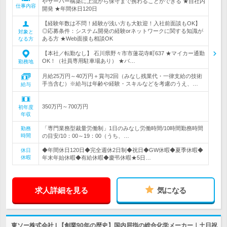
やサーバー構築に上流から保守まで携わることができる ★自社内
仕事内容
開発 ★年間休日120日
【経験年数は不問！経験が浅い方も大歓迎！入社前面談もOK】
◎応募条件：システム開発の経験orネットワークに関する知識が
対象と
ある方 ★Web面接も相談OK
なる方
【本社／転勤なし】 石川県野々市市蓮花寺町637 ★マイカー通勤
OK！（社員専用駐車場あり） ★バ…
勤務地
月給25万円～40万円＋賞与2回（みなし残業代・一律支給の技術
手当含む）※給与は年齢や経験・スキルなどを考慮のうえ、…
給与
350万円～700万円
初年度
年収
「専門業務型裁量労働制」1日のみなし労働時間/10時間勤務時間
勤務
時間
の目安/10：00～19：00（うち、…
◆年間休日120日◆完全週休2日制◆祝日◆GW休暇◆夏季休暇◆
休日
休暇
年末年始休暇◆有給休暇◆慶弔休暇★5日…
求人詳細を見る
気になる
東ソー株式会社 | 【創業90年の歴史】国内屈指の総合化学メーカー｜土日祝