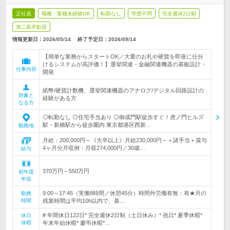
正社員
職種・業種未経験OK
転勤なし
学歴不問
完全週休2日制
第二新卒歓迎
情報更新日：2026/05/14
終了予定日：
2026/09/14
【簡単な業務からスタートOK／大量のお札や硬貨を即座に仕分
けるシステムが高評価！】選挙関連・金融関連機器の基板設計・
仕事内容
開発
紙幣/硬貨計数機、選挙関連機器のアナログ/デジタル回路設計の
対象と
経験がある方
なる方
◎転勤なし ◎住宅手当あり ◎御成門駅徒歩すぐ！虎ノ門ヒルズ
駅・新橋駅から徒歩圏内 東京都港区西新…
勤務地
月給：200,000円～《大卒以上》月給230,000円～＋諸手当＋賞与
4ヶ月分月収例：月収274,000円／30歳…
給与
370万円～550万円
初年度
年収
9:00～17:45（実働8時間／休憩45分）時間外労働有無：有★月の
勤務
時間
残業時間は平均10h以内で、基…
# 年間休日122日* 完全週休2日制（土日休み）* 祝日* 夏季休暇*
休日
休暇
年末年始休暇* 慶弔休暇*…