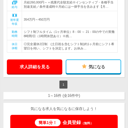
月給260,000円～＋残業代全額支給※インセンティブ・各種手当
別途支給／条件達成時※月給には一律手当を含みます【月…
給与
354万円～450万円
初年度
年収
シフト制フルタイム（1ヶ月単位）8：00 ～ 21：00の中での実働
勤務
時間
8時間/日（1時間休憩あり）※残…
◎完全週休2日制 (土日祝を含むシフト制)約1ヶ月前にシフト希
休日
休暇
望日を伺い、シフトを決定します。お休み…
求人詳細を見る
気になる
1
1～16件 (全16件中)
気になる求人を気になるに保存しよう！
会員登録
簡単1分！
（無料）