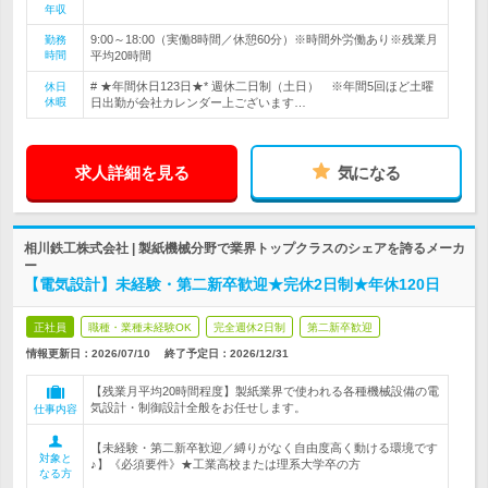
年収
9:00～18:00（実働8時間／休憩60分）※時間外労働あり※残業月
勤務
時間
平均20時間
# ★年間休日123日★* 週休二日制（土日） ※年間5回ほど土曜
休日
休暇
日出勤が会社カレンダー上ございます…
求人詳細を見る
気になる
相川鉄工株式会社 | 製紙機械分野で業界トップクラスのシェアを誇るメーカ
ー
【電気設計】未経験・第二新卒歓迎★完休2日制★年休120日
正社員
職種・業種未経験OK
完全週休2日制
第二新卒歓迎
情報更新日：2026/07/10
終了予定日：
2026/12/31
【残業月平均20時間程度】製紙業界で使われる各種機械設備の電
気設計・制御設計全般をお任せします。
仕事内容
【未経験・第二新卒歓迎／縛りがなく自由度高く動ける環境です
対象と
♪】《必須要件》★工業高校または理系大学卒の方
なる方