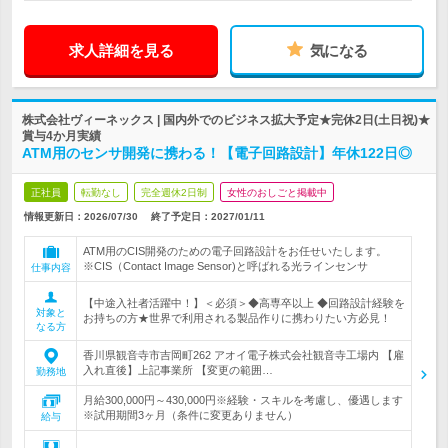
求人詳細を見る
気になる
株式会社ヴィーネックス | 国内外でのビジネス拡大予定★完休2日(土日祝)★
賞与4か月実績
ATM用のセンサ開発に携わる！【電子回路設計】年休122日◎
正社員
転勤なし
完全週休2日制
女性のおしごと掲載中
情報更新日：2026/07/30
終了予定日：
2027/01/11
ATM用のCIS開発のための電子回路設計をお任せいたします。
※CIS（Contact Image Sensor)と呼ばれる光ラインセンサ
仕事内容
【中途入社者活躍中！】＜必須＞◆高専卒以上 ◆回路設計経験を
対象と
お持ちの方★世界で利用される製品作りに携わりたい方必見！
なる方
香川県観音寺市吉岡町262 アオイ電子株式会社観音寺工場内 【雇
入れ直後】上記事業所 【変更の範囲…
勤務地
月給300,000円～430,000円※経験・スキルを考慮し、優遇します
※試用期間3ヶ月（条件に変更ありません）
給与