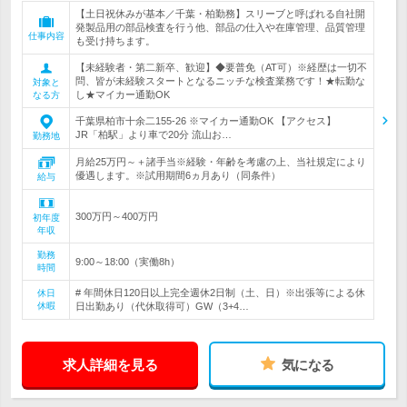
【土日祝休みが基本／千葉・柏勤務】スリーブと呼ばれる自社開
発製品用の部品検査を行う他、部品の仕入や在庫管理、品質管理
仕事内容
も受け持ちます。
【未経験者・第二新卒、歓迎】◆要普免（AT可）※経歴は一切不
問、皆が未経験スタートとなるニッチな検査業務です！★転勤な
対象と
し★マイカー通勤OK
なる方
千葉県柏市十余二155-26 ※マイカー通勤OK 【アクセス】
JR「柏駅」より車で20分 流山お…
勤務地
月給25万円～＋諸手当※経験・年齢を考慮の上、当社規定により
優遇します。※試用期間6ヵ月あり（同条件）
給与
300万円～400万円
初年度
年収
勤務
9:00～18:00（実働8h）
時間
# 年間休日120日以上完全週休2日制（土、日）※出張等による休
休日
休暇
日出勤あり（代休取得可）GW（3+4…
求人詳細を見る
気になる