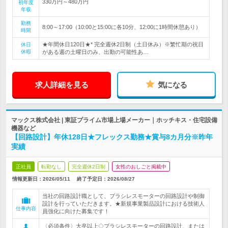
330万円～480万円
初年度
年収
勤務
8:00～17:00（10:00と15:00に各10分、12:00に1時間休憩あり）
時間
★年間休日120日★* 完全週休2日制（土日休み）※繁忙期の祝日
休日
休暇
がある週の土曜日のみ、出勤の可能性あ…
求人詳細を見る
気になる
マックス株式会社 | 東証プライム市場上場メーカー｜ホッチキス・住宅設備
機器など
【回路設計】年休128日★フレックス勤務★賞与8カ月分※昨年
実績
正社員
転勤なし
完全週休2日制
女性のおしごと掲載中
情報更新日：2026/05/11
終了予定日：
2026/08/27
当社の回路設計職として、ブラシレスモーターの回路設計や制御
設計を行っていただきます。★新規事業製品設計における技術人
仕事内容
員強化に向けた募集です！
〈必須条件〉大卒以上◇ブラシレスモーターの回路設計、または