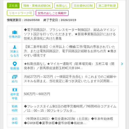
正社員
職種・業種未経験OK
転勤なし
完全週休2日制
第二新卒歓迎
リモートワーク可
女性のおしごと掲載中
情報更新日：2026/05/08
終了予定日：
2026/10/19
◆電子回路設計、ブラシレスモーター制御設計、組込みマイコン
ソフト設計を行っていただきます。★新規事業製品設計における
仕事内容
技術人員強化に向けた募集
【第二新卒歓迎】◇大卒以上 ◇機械/工学/電気の専攻されていた
方、または電気回路設計、電子回路設計経験をお持ちの方 ★働き
対象と
やすい環境です
なる方
★転勤当面なし ★マイカー通勤可（駐車場完備） 玉村工場（開
発本部）／群馬県佐波郡玉村町川井184…
勤務地
月給27万円～32万円（一律固定手当含む）※これまでのご経験や
スキルを踏まえ、当社規定に基づき決定いたします※試用期…
給与
500万円～600万円
初年度
年収
◆フレックスタイム制1日の標準労働時間／7時間45分コアタイム
勤務
時間
／11：00～15：00フレキシブルタ…
《年間休日128日》◆完全週休2日制（土日祝）◆年末年始休暇
休日
休暇
◆GW休暇◆夏季休暇◆慶弔休暇◆有給休…