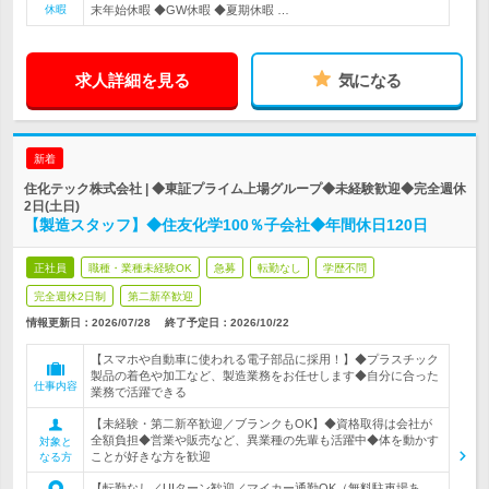
休暇
末年始休暇 ◆GW休暇 ◆夏期休暇 …
求人詳細を見る
気になる
新着
住化テック株式会社 | ◆東証プライム上場グループ◆未経験歓迎◆完全週休
2日(土日)
【製造スタッフ】◆住友化学100％子会社◆年間休日120日
正社員
職種・業種未経験OK
急募
転勤なし
学歴不問
完全週休2日制
第二新卒歓迎
情報更新日：2026/07/28
終了予定日：
2026/10/22
【スマホや自動車に使われる電子部品に採用！】◆プラスチック
製品の着色や加工など、製造業務をお任せします◆自分に合った
仕事内容
業務で活躍できる
【未経験・第二新卒歓迎／ブランクもOK】◆資格取得は会社が
全額負担◆営業や販売など、異業種の先輩も活躍中◆体を動かす
対象と
ことが好きな方を歓迎
なる方
【転勤なし／UIターン歓迎／マイカー通勤OK（無料駐車場あ