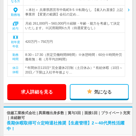
なる方
＜本社＞ 兵庫県西宮市中島町8-5 ※転勤なし 【雇入れ直後】上記
事業所 【変更の範囲】会社の定め…
勤務地
月給 261,000円～560,000円※経験・年齢・能力を考慮して決定
いたします。※試用期間6カ月（待遇変更なし）
給与
420万円～750万円
初年度
年収
8:30～17:30（所定労働時間8時間）※休憩時間：60分※時間外労
勤務
時間
働有無：有（月平均20時間）
* 年間休日115日* 完全週休2日制（土日休み）* 有給休暇（10日～
休日
休暇
20日／下限は入社半年後より…
求人詳細を見る
気になる
信越工業株式会社 | 異業種出身多数｜賞与3回｜面接1回｜プライベート充実
｜未経験可
長期休暇取得可☆定時退社推奨【生産管理】2～40代男性活躍
中！