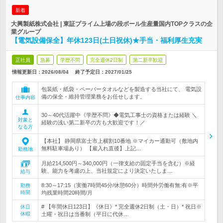
新着
大興製紙株式会社 | 東証プライム上場の段ボール生産量国内TOPクラスの企
業グループ
【電気設備保全】年休123日(土日祝休)★手当・福利厚生充実
正社員
急募
学歴不問
完全週休2日制
第二新卒歓迎
情報更新日：2026/08/04
終了予定日：
2027/01/25
包装紙・紙袋・ペーパータオルなどを製造する当社にて、 電気設
備の保全・維持管理業務をお任せします。
仕事内容
30～40代活躍中《学歴不問》◆電気工事士の資格または経験 ＼
対象と
経験の浅い第二新卒の方も大歓迎です！／
なる方
【本社】 静岡県富士市上横割10番地 ※マイカー通勤可（敷地内
無料駐車場あり） 【雇入れ直後】上記…
勤務地
月給214,500円～340,000円（一律支給の固定手当を含む）※経
験、能力を考慮の上、当社規定により決定いたしま…
給与
8:30～17:15（実働7時間45分/休憩60分）時間外労働有無:有※平
勤務
時間
均残業時間20時間/月
# 【年間休日123日】《休日》* 完全週休2日制（土・日）* 祝日※
休日
休暇
土曜・祝日は当番制（平日に代休…