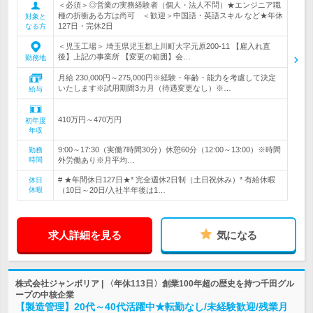
＜必須＞◎営業の実務経験者（個人・法人不問）★エンジニア職
種の折衝ある方は尚可 ＜歓迎＞中国語・英語スキル など★年休
対象と
127日・完休2日
なる方
＜児玉工場＞ 埼玉県児玉郡上川町大字元原200-11 【雇入れ直
後】上記の事業所 【変更の範囲】会…
勤務地
月給 230,000円～275,000円※経験・年齢・能力を考慮して決定
いたします※試用期間3カ月（待遇変更なし）※…
給与
410万円～470万円
初年度
年収
9:00～17:30（実働7時間30分）休憩60分（12:00～13:00）※時間
勤務
時間
外労働あり※月平均…
# ★年間休日127日★* 完全週休2日制（土日祝休み）* 有給休暇
休日
休暇
（10日～20日/入社半年後は1…
求人詳細を見る
気になる
株式会社ジャンボリア | 〈年休113日〉創業100年超の歴史を持つ千田グル
ープの中核企業
【製造管理】20代～40代活躍中★転勤なし/未経験歓迎/残業月