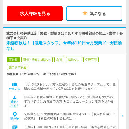
求人詳細を見る
気になる
株式会社桜井鉄工所 | 製鉄・製紙をはじめとする機械部品の加工・製作｜各
種手当充実◎
未経験歓迎！【製造スタッフ】★年休119日★月残業10H★転勤
なし
正社員
職種・業種未経験OK
急募
転勤なし
学歴不問
第二新卒歓迎
情報更新日：2026/03/24
終了予定日：
2026/09/21
【手に職を付けたい方大歓迎◎】当社の製造スタッフとして、金
属の加工機械を使っての製品加工をお任せします！
仕事内容
◇業界未経験＆職種未経験歓迎◇学歴不問！第2新卒も大歓迎で
す◎《必須》39歳までの方 ★コミュニケーション能力を活かま
対象と
す！
なる方
＼転勤なし／ 大阪府大阪市西成区南津守5-4-9 【雇入れ直後】上
記事業所 【変更の範囲】会社の定…
勤務地
【月給】200,000円～300,000円※経験・年齢・能力を考慮して決