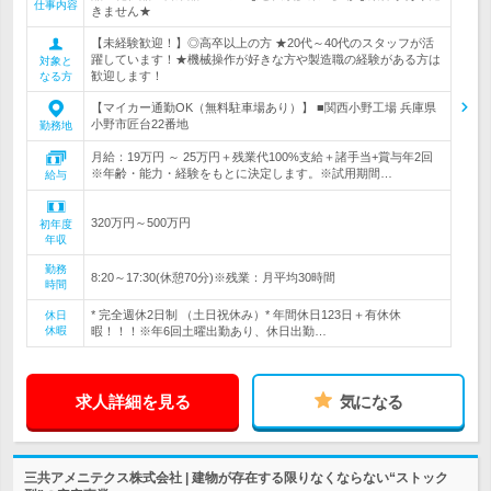
仕事内容
きません★
【未経験歓迎！】◎高卒以上の方 ★20代～40代のスタッフが活
躍しています！★機械操作が好きな方や製造職の経験がある方は
対象と
歓迎します！
なる方
【マイカー通勤OK（無料駐車場あり）】 ■関西小野工場 兵庫県
小野市匠台22番地
勤務地
月給：19万円 ～ 25万円＋残業代100%支給＋諸手当+賞与年2回
※年齢・能力・経験をもとに決定します。※試用期間…
給与
320万円～500万円
初年度
年収
勤務
8:20～17:30(休憩70分)※残業：月平均30時間
時間
* 完全週休2日制 （土日祝休み）* 年間休日123日＋有休休
休日
休暇
暇！！！※年6回土曜出勤あり、休日出勤…
求人詳細を見る
気になる
三共アメニテクス株式会社 | 建物が存在する限りなくならない“ストック