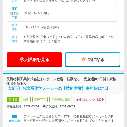
験・スキルなどを考慮して給与額を決定します。※…
給与
300万円～500万円
初年度
年収
勤務
8:00～17:00（実働8時間）
時間
# 完全週休2日制（土日）* GW休暇（7日）* 夏季休暇（9日）* 年
休日
休暇
末年始休暇（11日）* 慶弔…
求人詳細を見る
気になる
長興材料工業株式会社 | UIターン歓迎｜転勤なし｜完全週休2日制｜家族・
住宅手当あり
《埼玉》台湾系化学メーカーの【技術営業】◆年休127日
正社員
急募
学歴不問
完全週休2日制
女性のおしごと掲載中
情報更新日：2026/03/06
終了予定日：
2026/09/03
技術サービス担当者として、顧客への各種提案やメーカーとの折
衝・不良発生時の原因究明やサポートを担当していただきます！
仕事内容