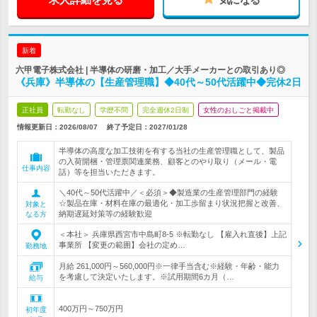
新着
六甲電子株式会社 | 半導体の研磨・加工／大手メーカーとの取引あり◎
《兵庫》半導体の【生産管理職】◆40代～50代活躍中◆完休2日
正社員
転勤なし
学歴不問
完全週休2日制
女性のおしごと掲載中
情報更新日：2026/08/07
終了予定日：
2027/01/28
半導体の高度な加工技術を有する当社の生産管理職として、製品
の入荷開梱・管理票関連業務、顧客とのやり取り（メール・電
仕事内容
話）等を担当いただきます。
＼40代～50代活躍中／＜必須＞◆製造業の生産管理部門の経験
☆製品在庫・材料在庫の最適化・加工歩留まり状況把握と改善、
対象と
納期遅延対策等の経験歓迎
なる方
＜本社＞ 兵庫県西宮市中島町8-5 ※転勤なし 【雇入れ直後】上記
事業所 【変更の範囲】会社の定め…
勤務地
月給 261,000円～560,000円※一律手当含む※経験・年齢・能力
を考慮して決定いたします。※試用期間6カ月（…
給与
400万円～750万円
初年度