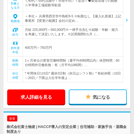
＼40代～50代活躍中！学歴不問／＜必須＞◆製造現場での経験
対象と
☆半導体工場経験等歓迎
なる方
＜本社＞ 兵庫県西宮市中島町8-5 ※転勤なし 【雇入れ直後】上記
事業所 【変更の範囲】会社の定め…
勤務地
月給 225,000円～560,000円※一律手当含む※経験・年齢・能力
を考慮して決定いたします。※試用期間6カ月（…
給与
400万円～750万円
初年度
年収
1ヶ月単位の変形労働時間制（週平均40時間以内）休憩時間：60
勤務
時間
分時間外労働有無：有（月平均10時間）…
* 年間休日115日* 週休3日制（休日はシフト制）* 有給休暇（10日
休日
休暇
～20日／下限は入社半年後よ…
求人詳細を見る
気になる
新着
株式会社富士物産 | HACCP導入の安定企業｜住宅補助・家族手当・退職金
制度あり