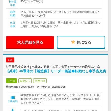
450万円～700万円
初年度
年収
8:05～16:50（実働7時間55分／休憩50分）※時間外労働あり※月
勤務
時間
平均残業30～40時間
# 年間休日120日* 週休2日制（基本土日祝休み）※月に1回程度の
休日
休暇
土曜日出勤あり* 有給休暇（10…
求人詳細を見る
気になる
新着
六甲電子株式会社 | 半導体の研磨・加工／大手メーカーとの取引あり◎
《兵庫》半導体の【製造職】リーダー候補◆転勤なし◆手当充実
正社員
転勤なし
学歴不問
情報更新日：2026/08/07
終了予定日：
2027/01/28
半導体製造工程における現場の責任者として、シフト管理・社員
教育など人的マネジメント、担当部署の工場運営・管理等を担当
仕事内容
していただきます。