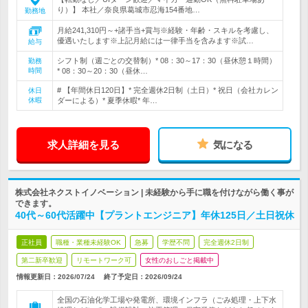
り）】 本社／奈良県葛城市忍海154番地…
勤務地
月給241,310円～+諸手当+賞与※経験・年齢・スキルを考慮し、
優遇いたします※上記月給には一律手当を含みます※試…
給与
シフト制（週ごとの交替制）* 08：30～17：30（昼休憩１時間）
勤務
時間
* 08：30～20：30（昼休…
# 【年間休日120日】* 完全週休2日制（土日）* 祝日（会社カレン
休日
休暇
ダーによる）* 夏季休暇* 年…
求人詳細を見る
気になる
株式会社ネクストイノベーション | 未経験から手に職を付けながら働く事が
できます。
40代～60代活躍中【プラントエンジニア】年休125日／土日祝休
正社員
職種・業種未経験OK
急募
学歴不問
完全週休2日制
第二新卒歓迎
リモートワーク可
女性のおしごと掲載中
情報更新日：2026/07/24
終了予定日：
2026/09/24
全国の石油化学工場や発電所、環境インフラ（ごみ処理・上下水