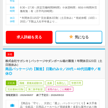
年収
8:30～17:30（所定労働時間8時間）※休憩時間：60分※時間外労
勤務
時間
働有無：有（月平均20時間）
* 年間休日115日* 完全週休2日制（土日休み）* 有給休暇（10日～
休日
休暇
20日／下限は入社半年後より…
求人詳細を見る
気になる
新着
株式会社サガシキ | パッケージやダンボール箱の製造！年間休日123日（土
日祝休み）
商品パッケージの【製造】日勤のみ☆／20代～40代活躍中／有
休◎
正社員
職種・業種未経験OK
急募
転勤なし
学歴不問
完全週休2日制
第二新卒歓迎
女性のおしごと掲載中
情報更新日：2026/08/07
終了予定日：
2026/09/10
【商品を「守り」、大切に「運ぶ」パッケージづくり】★大手食
品・化粧品・日用品メーカーなど実績多数！多彩な案件があり飽