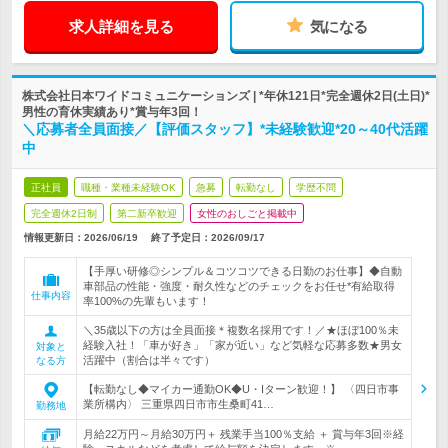
求人詳細を見る
気になる
株式会社日本ワイドコミュニケーションズ | *年休121日*完全週休2日(土日)*
男性の育休実績あり*賞与年3回！
＼応募者全員面接／【評価スタッフ】*未経験歓迎*20～40代活躍
中
正社員
職種・業種未経験OK
急募
転勤なし
学歴不問
完全週休2日制
第二新卒歓迎
女性のおしごと掲載中
情報更新日：2026/06/19
終了予定日：
2026/09/17
【手厚い研修◎シンプル＆コツコツできる日勤のお仕事】◆自動
車部品の性能・強度・耐久性などのチェックをお任せ*有給取得
仕事内容
率100%の先輩もいます！
＼35歳以下の方は全員面接＊複数名採用です！／★ほぼ100％未
経験入社！「車が好き」「家が近い」など気軽な応募多数★男女
対象と
活躍中（割合は半々です）
なる方
【転勤なし◆マイカー通勤OK◆U・Iターン歓迎！】 〈四日市事
業所構内〉 三重県四日市市生桑町41…
勤務地
月給22万円～月給30万円＋ 残業手当100％支給 ＋ 賞与年3回※経