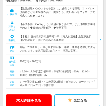
情報更新日：2026/08/07
終了予定日：
2027/01/28
【設計経験やCADスキルを活かし、成長できる環境！】トイレや
洗面器など衛生陶器の設計・開発から、問い合わせフォローまで
仕事内容
幅広くお任せします♪
【必須条件：CADもしくは設計経験がある方、または機械系学部
対象と
卒の方】◆業種未経験歓迎！◆学歴不問
なる方
【本社】 愛知県常滑市唐崎町2-88 【雇入れ直後】上記事業所
【変更の範囲】会社の定める各事業所…
勤務地
月給：263,000円～302,000円※経験・年齢・能力を考慮して決定
いたします。※試用期間3ヵ月あり（待遇に変更…
給与
400万円～460万円
初年度
年収
# 8:30～17:30所定労働時間：8時間休憩時間：60分（12:00～
勤務
時間
13:00）時間外労働：あ…
# 〈年間休日115日〉* 完全週休2日制（会社カレンダーあり）* 有
休日
休暇
給休暇10日～20日（下限日数…
求人詳細を見る
気になる