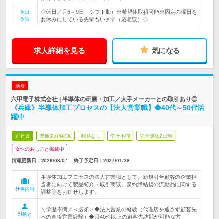
◇休日／月6～9日（シフト制）※希望休取得可能※固定の曜日を
休日
休暇
お休みにしている先輩もいます（応相談）◇…
求人詳細を見る
気になる
新着
六甲電子株式会社 | 半導体の研磨・加工／大手メーカーとの取引あり◎
《兵庫》半導体加工プロセスの【法人営業職】◆40代～50代活
躍中
正社員
業種未経験OK
転勤なし
学歴不問
完全週休2日制
女性のおしごと掲載中
情報更新日：2026/08/07
終了予定日：
2027/01/28
半導体加工プロセスの法人営業職として、新規引合顧客の企業担
当者に向けて製品紹介・取引商談、契約締結後の流動品に関する
仕事内容
調整等をお任せします。
＼学歴不問／＜必須＞◆法人営業の経験（代理店を通さず顧客先
対象と
への直接営業経験）◆月40件以上の顧客先訪問が可能な方