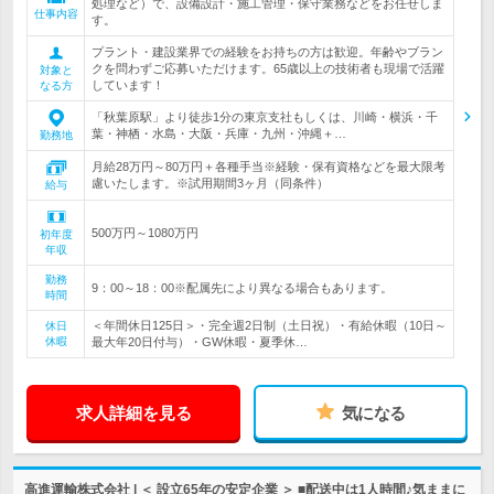
処理など）で、設備設計・施工管理・保守業務などをお任せしま
仕事内容
す。
プラント・建設業界での経験をお持ちの方は歓迎。年齢やブラン
クを問わずご応募いただけます。65歳以上の技術者も現場で活躍
対象と
しています！
なる方
「秋葉原駅」より徒歩1分の東京支社もしくは、川崎・横浜・千
葉・神栖・水島・大阪・兵庫・九州・沖縄＋…
勤務地
月給28万円～80万円＋各種手当※経験・保有資格などを最大限考
慮いたします。※試用期間3ヶ月（同条件）
給与
500万円～1080万円
初年度
年収
勤務
9：00～18：00※配属先により異なる場合もあります。
時間
＜年間休日125日＞・完全週2日制（土日祝）・有給休暇（10日～
休日
休暇
最大年20日付与）・GW休暇・夏季休…
求人詳細を見る
気になる
高進運輸株式会社 | ＜ 設立65年の安定企業 ＞ ■配送中は1人時間♪気ままに