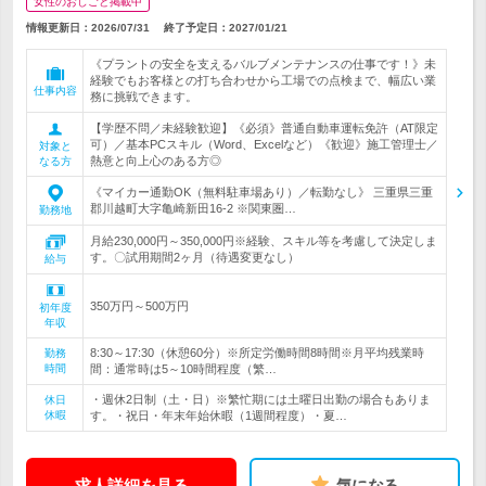
女性のおしごと掲載中
情報更新日：2026/07/31
終了予定日：
2027/01/21
《プラントの安全を支えるバルブメンテナンスの仕事です！》未
経験でもお客様との打ち合わせから工場での点検まで、幅広い業
仕事内容
務に挑戦できます。
【学歴不問／未経験歓迎】《必須》普通自動車運転免許（AT限定
可）／基本PCスキル（Word、Excelなど）《歓迎》施工管理士／
対象と
熱意と向上心のある方◎
なる方
《マイカー通勤OK（無料駐車場あり）／転勤なし》 三重県三重
郡川越町大字亀崎新田16-2 ※関東圏…
勤務地
月給230,000円～350,000円※経験、スキル等を考慮して決定しま
す。〇試用期間2ヶ月（待遇変更なし）
給与
350万円～500万円
初年度
年収
8:30～17:30（休憩60分）※所定労働時間8時間※月平均残業時
勤務
時間
間：通常時は5～10時間程度（繁…
・週休2日制（土・日）※繁忙期には土曜日出勤の場合もありま
休日
休暇
す。・祝日・年末年始休暇（1週間程度）・夏…
求人詳細を見る
気になる