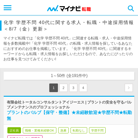
化学 学歴不問 40代に関する求人・転職・中途採用情報
＜8/7（金）更新＞
マイナビ転職では「化学 学歴不問 40代」に関連する転職・求人・中途採用情
報を多数掲載中!「化学 学歴不問 40代」の転職・求人情報を探しているあなた
におすすめのお仕事を掲載しています。「化学 学歴不問 40代」に関連するキ
ーワードからも転職・求人情報をお探しいただけるので、あなたにぴったりの
お仕事を見つけてみてください!
1～50件 (全191件中)
1
2
3
4
有限会社トータルコンサルタントアイジーエス | プラントの安全を守るバル
ブメンテナンスのプロフェッショナル
プラントのバルブ【保守・整備】★未経験歓迎★学歴不問★転勤
無
正社員
職種・業種未経験OK
急募
転勤なし
学歴不問