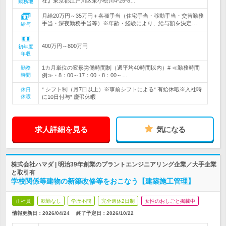
社】東京都江戸川区東小松川4-25-8…
勤務地
月給20万円～35万円＋各種手当（住宅手当・移動手当・交替勤務
手当・深夜勤務手当等）※年齢・経験により、給与額を決定…
給与
400万円～800万円
初年度
年収
1カ月単位の変形労働時間制（週平均40時間以内）# ≪勤務時間
勤務
時間
例≫・8：00～17：00・8：00～…
* シフト制（月7日以上）※事前シフトによる* 有給休暇※入社時
休日
休暇
に10日付与* 慶弔休暇
求人詳細を見る
気になる
株式会社ハマダ | 明治39年創業のプラントエンジニアリング企業／大手企業
と取引有
学校関係等建物の新築改修等をおこなう【建築施工管理】
正社員
転勤なし
学歴不問
完全週休2日制
女性のおしごと掲載中
情報更新日：2026/04/24
終了予定日：
2026/10/22