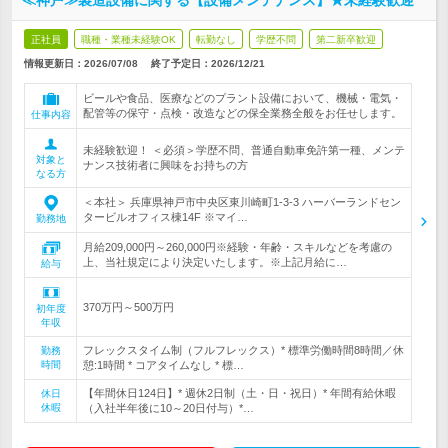
≪神戸≫製造設備に関する【設備メンテナンス】★未経験歓迎
正社員
職種・業種未経験OK
転勤なし
学歴不問
第二新卒歓迎
情報更新日：2026/07/08
終了予定日：
2026/12/21
ビールや食品、医療などのプラント設備において、機械・電気・
配管等の保守・点検・改造などの保全業務全般をお任せします。
仕事内容
未経験歓迎！ ＜必須＞学歴不問、普通自動車免許第一種、メンテ
対象と
ナンス技術者に興味をお持ちの方
なる方
＜本社＞ 兵庫県神戸市中央区東川崎町1-3-3 ハーバーランドセン
タービルオフィス棟14F ※マイ…
勤務地
月給209,000円～260,000円※経験・年齢・スキルなどを考慮の
上、当社規定により決定いたします。※上記月給に…
給与
370万円～500万円
初年度
年収
フレックスタイム制（フルフレックス）* 標準労働時間8時間／休
勤務
時間
憩:1時間 * コアタイムなし * 標…
【年間休日124日】* 週休2日制（土・日・祝日）* 年間有給休暇
休日
休暇
（入社半年後に10～20日付与）*…