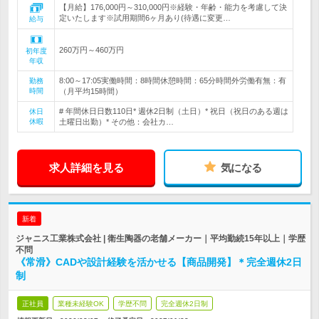
【月給】176,000円～310,000円※経験・年齢・能力を考慮して決
定いたします※試用期間6ヶ月あり(待遇に変更…
給与
260万円～460万円
初年度
年収
8:00～17:05実働時間：8時間休憩時間：65分時間外労働有無：有
勤務
時間
（月平均15時間）
# 年間休日日数110日* 週休2日制（土日）* 祝日（祝日のある週は
休日
休暇
土曜日出勤）* その他：会社カ…
求人詳細を見る
気になる
新着
ジャニス工業株式会社 | 衛生陶器の老舗メーカー｜平均勤続15年以上｜学歴
不問
《常滑》CADや設計経験を活かせる【商品開発】＊完全週休2日
制
正社員
業種未経験OK
学歴不問
完全週休2日制