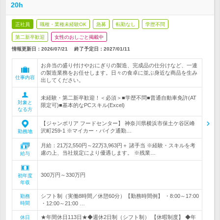
20h
正社員
職種・業種未経験OK
急募
転勤なし
学歴不問
第二新卒歓迎
女性のおしごと掲載中
情報更新日：2026/07/21
終了予定日：
2027/01/11
お弁当の盛り付けやおにぎりの製造、完成品の仕分けなど、一連
の製造業務をお任せします。日々の食卓に並ぶ身近な商品を生み
仕事内容
出してください。
未経験・第二新卒歓迎！＜必須＞■学歴不問■普通自動車免許(AT
対象と
限定可)■基本的なPCスキル(Excel)
なる方
【ジャンボリア フードセンター】 神奈川県横浜市保土ケ谷区峰
沢町259-1 ※マイカー・バイク通勤…
勤務地
月給：21万2,550円～22万3,963円＋ 諸手当 ※経験・スキルを考
慮の上、当社規定により優遇します。 ※残業…
給与
300万円～330万円
初年度
年収
シフト制（実働8時間／休憩60分）【勤務時間例】 ・8:00～17:00
勤務
時間
・12:00～21:00 …
★年間休日113日★◆週休2日制（シフト制） 【休暇制度】 ◆年
休日