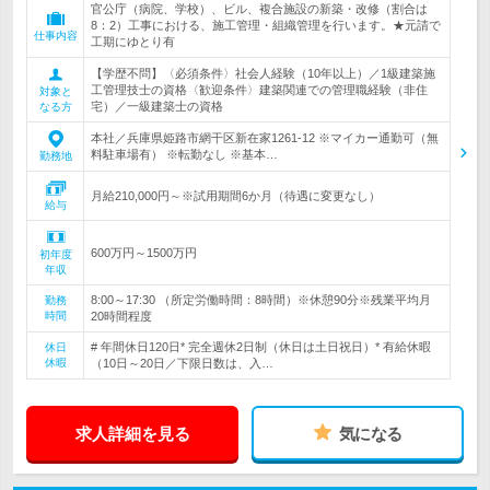
官公庁（病院、学校）、ビル、複合施設の新築・改修（割合は
8：2）工事における、施工管理・組織管理を行います。★元請で
仕事内容
工期にゆとり有
【学歴不問】〈必須条件〉社会人経験（10年以上）／1級建築施
工管理技士の資格〈歓迎条件〉建築関連での管理職経験（非住
対象と
宅）／一級建築士の資格
なる方
本社／兵庫県姫路市網干区新在家1261-12 ※マイカー通勤可（無
料駐車場有） ※転勤なし ※基本…
勤務地
月給210,000円～※試用期間6か月（待遇に変更なし）
給与
600万円～1500万円
初年度
年収
8:00～17:30 （所定労働時間：8時間）※休憩90分※残業平均月
勤務
時間
20時間程度
# 年間休日120日* 完全週休2日制（休日は土日祝日）* 有給休暇
休日
休暇
（10日～20日／下限日数は、入…
求人詳細を見る
気になる