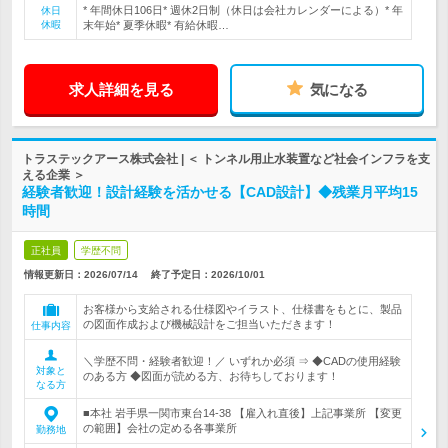
* 年間休日106日* 週休2日制（休日は会社カレンダーによる）* 年
休日
休暇
末年始* 夏季休暇* 有給休暇…
求人詳細を見る
気になる
トラステックアース株式会社 | ＜ トンネル用止水装置など社会インフラを支
える企業 ＞
経験者歓迎！設計経験を活かせる【CAD設計】◆残業月平均15
時間
正社員
学歴不問
情報更新日：2026/07/14
終了予定日：
2026/10/01
お客様から支給される仕様図やイラスト、仕様書をもとに、製品
の図面作成および機械設計をご担当いただきます！
仕事内容
＼学歴不問・経験者歓迎！／ いずれか必須 ⇒ ◆CADの使用経験
対象と
のある方 ◆図面が読める方、お待ちしております！
なる方
■本社 岩手県一関市東台14-38 【雇入れ直後】上記事業所 【変更
の範囲】会社の定める各事業所
勤務地