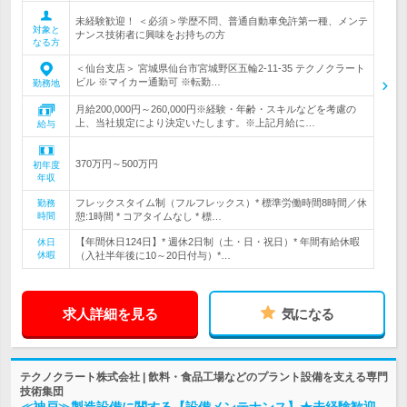
未経験歓迎！ ＜必須＞学歴不問、普通自動車免許第一種、メンテ
対象と
ナンス技術者に興味をお持ちの方
なる方
＜仙台支店＞ 宮城県仙台市宮城野区五輪2-11-35 テクノクラート
ビル ※マイカー通勤可 ※転勤…
勤務地
月給200,000円～260,000円※経験・年齢・スキルなどを考慮の
上、当社規定により決定いたします。※上記月給に…
給与
370万円～500万円
初年度
年収
フレックスタイム制（フルフレックス）* 標準労働時間8時間／休
勤務
時間
憩:1時間 * コアタイムなし * 標…
【年間休日124日】* 週休2日制（土・日・祝日）* 年間有給休暇
休日
休暇
（入社半年後に10～20日付与）*…
求人詳細を見る
気になる
テクノクラート株式会社 | 飲料・食品工場などのプラント設備を支える専門
技術集団