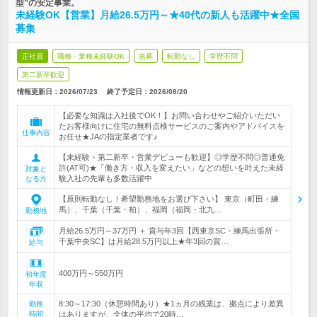
型”の安定事業。
未経験OK【営業】月給26.5万円～★40代の新人も活躍中★全国
募集
正社員
職種・業種未経験OK
急募
転勤なし
学歴不問
第二新卒歓迎
情報更新日：2026/07/23
終了予定日：
2026/08/20
【必要な知識は入社後でOK！】お問い合わせやご紹介いただい
たお客様向けに住宅の無料点検サービスのご案内やアドバイスを
仕事内容
お任せ★JAの指定業者です♪
【未経験・第二新卒・営業デビューも歓迎】◎学歴不問◎普通免
許(AT可)★「働き方・収入を変えたい」などの想いを叶えた未経
対象と
験入社の先輩も多数活躍中
なる方
【原則転勤なし！希望勤務地をお選び下さい】 東京（町田・練
馬）、千葉（千葉・柏）、福岡（福岡・北九…
勤務地
月給26.5万円～37万円 ＋ 賞与年3回【西東京SC・練馬出張所・
千葉中央SC】は月給28.5万円以上★年3回の賞…
給与
400万円～550万円
初年度
年収
8:30～17:30（休憩時間あり）★1ヵ月の残業は、拠点により差異
勤務
時間
はありますが、全体の平均で20時…