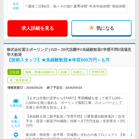
休日
* 週休二日制(日、祝＋その他)* 夏季休暇* 年末年始休暇* 有給休暇
休暇
求人詳細を見る
気になる
株式会社冨士ボーリング | #20～30代活躍中#未経験歓迎#学歴不問#現場見
学大歓迎
【技術スタッフ】★未経験歓迎★年収500万円～も可
正社員
職種・業種未経験OK
急募
転勤なし
学歴不問
第二新卒歓迎
情報更新日：2026/06/26
終了予定日：
2026/09/10
【まずは作業の見学からSTART】専用機械を使って地下1,000～
2,000mを掘り進める「ボーリング掘削工事」のメンバーとして、
仕事内容
先輩と各作業を担当します。
【未経験＆第二新卒歓迎／学歴不問】◎要普通自動車免許／住宅
手当：賃貸⇒家賃75%補助／持家⇒月7万円支給／非世帯主⇒月5
対象と
万円
なる方
新潟県・秋田県・岩手県・宮城県いずれかの各プロジェクト 【本