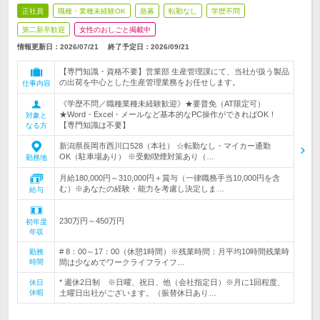
正社員
職種・業種未経験OK
急募
転勤なし
学歴不問
第二新卒歓迎
女性のおしごと掲載中
情報更新日：2026/07/21
終了予定日：
2026/09/21
【専門知識・資格不要】営業部 生産管理課にて、当社が扱う製品
の出荷を中心とした生産管理業務をお任せします。
仕事内容
《学歴不問／職種業種未経験歓迎》★要普免（AT限定可）
★Word・Excel・メールなど基本的なPC操作ができればOK！
対象と
【専門知識は不要】
なる方
新潟県長岡市西川口528（本社） ☆転勤なし・マイカー通勤
OK（駐車場あり） ※受動喫煙対策あり（…
勤務地
月給180,000円～310,000円＋賞与（一律職務手当10,000円を含
む）※あなたの経験・能力を考慮し決定しま…
給与
230万円～450万円
初年度
年収
# 8：00～17：00（休憩1時間）※残業時間：月平均10時間残業時
勤務
時間
間は少なめでワークライフライフ…
* 週休2日制 ※日曜、祝日、他（会社指定日）※月に1回程度、
休日
休暇
土曜日出社がございます。（振替休日あり…