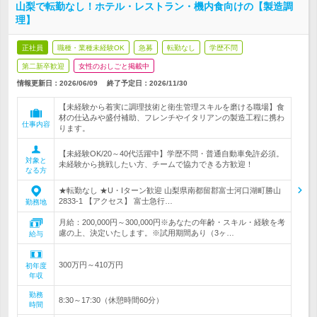
山梨で転勤なし！ホテル・レストラン・機内食向けの【製造調
理】
正社員
職種・業種未経験OK
急募
転勤なし
学歴不問
第二新卒歓迎
女性のおしごと掲載中
情報更新日：2026/06/09
終了予定日：
2026/11/30
【未経験から着実に調理技術と衛生管理スキルを磨ける職場】食
材の仕込みや盛付補助、フレンチやイタリアンの製造工程に携わ
仕事内容
ります。
【未経験OK/20～40代活躍中】学歴不問・普通自動車免許必須。
対象と
未経験から挑戦したい方、チームで協力できる方歓迎！
なる方
★転勤なし ★U・Iターン歓迎 山梨県南都留郡富士河口湖町勝山
2833-1 【アクセス】 富士急行…
勤務地
月給：200,000円～300,000円※あなたの年齢・スキル・経験を考
慮の上、決定いたします。※試用期間あり（3ヶ…
給与
300万円～410万円
初年度
年収
勤務
8:30～17:30（休憩時間60分）
時間