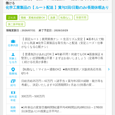
働ける
化学工業製品の【 ルート配送 】賞与2回/日勤のみ/長期休暇あり
正社員
職種・業種未経験OK
急募
転勤なし
学歴不問
第二新卒歓迎
情報更新日：2026/07/31
終了予定日：
2026/10/29
【 固定ルート｜夜間業務ナシ ⇒ 生活リズム安定 】■基本1人で動
くから気楽 ■化学工業製品を取引先へと配送（安定ニーズ！仕事
仕事内容
がなくなる心配ナシ）
【 普通免許があればOK 】■年齢不問！何歳でもOK ■面接保証 &
堅苦しい志望動機は不要！まずはお会いしましょう（定着率◎長
対象と
く続ける社員が多数）
なる方
【転勤なし！マイカー通勤OK】 ■構内営業所／大阪府高石市高
砂1-6
勤務地
日給月給25万円～42万円 ＋諸手当＋賞与年2回※経験・能力等を
考慮し、決定いたします※試用期間3ヶ月あり(待遇の変…
給与
300万円～500万円
初年度
年収
■1年単位の変形労働時間制(週平均40時間以内)8時15分～17時00
勤務
時間
分(休憩あり)※残業は月平均2…