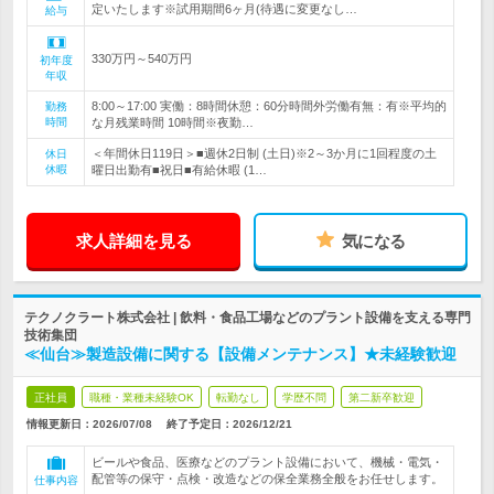
定いたします※試用期間6ヶ月(待遇に変更なし…
給与
330万円～540万円
初年度
年収
8:00～17:00 実働：8時間休憩：60分時間外労働有無：有※平均的
勤務
時間
な月残業時間 10時間※夜勤…
＜年間休日119日＞■週休2日制 (土日)※2～3か月に1回程度の土
休日
休暇
曜日出勤有■祝日■有給休暇 (1…
求人詳細を見る
気になる
テクノクラート株式会社 | 飲料・食品工場などのプラント設備を支える専門
技術集団
≪仙台≫製造設備に関する【設備メンテナンス】★未経験歓迎
正社員
職種・業種未経験OK
転勤なし
学歴不問
第二新卒歓迎
情報更新日：2026/07/08
終了予定日：
2026/12/21
ビールや食品、医療などのプラント設備において、機械・電気・
配管等の保守・点検・改造などの保全業務全般をお任せします。
仕事内容