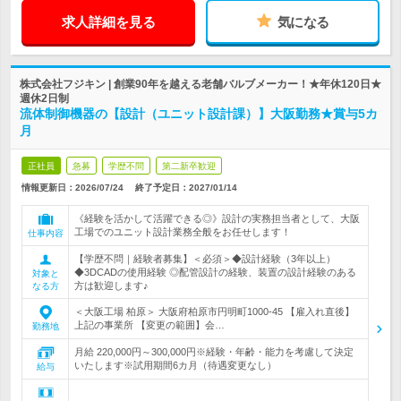
求人詳細を見る
気になる
株式会社フジキン | 創業90年を越える老舗バルブメーカー！★年休120日★
週休2日制
流体制御機器の【設計（ユニット設計課）】大阪勤務★賞与5カ
月
正社員
急募
学歴不問
第二新卒歓迎
情報更新日：2026/07/24
終了予定日：
2027/01/14
《経験を活かして活躍できる◎》設計の実務担当者として、大阪
工場でのユニット設計業務全般をお任せします！
仕事内容
【学歴不問｜経験者募集】＜必須＞◆設計経験（3年以上）
◆3DCADの使用経験 ◎配管設計の経験、装置の設計経験のある
対象と
方は歓迎します♪
なる方
＜大阪工場 柏原＞ 大阪府柏原市円明町1000-45 【雇入れ直後】
上記の事業所 【変更の範囲】会…
勤務地
月給 220,000円～300,000円※経験・年齢・能力を考慮して決定
いたします※試用期間6カ月（待遇変更なし）
給与