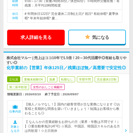
9:00～17:30（実働7時間30分／休憩60分）※時間外労働有無：有
勤務
時間
残業：月平均10時間程度
# 年間休日122日* 完全週休二日制(土日)* 祝日* 有給休暇* 夏季休
休日
休暇
暇* 年末年始休暇* 慶…
求人詳細を見る
気になる
株式会社マル一 | 売上はココ10年で1.5倍！20～30代活躍中◎有給も取りや
すい◎
化学素材の【営業】年休125日／残業ほぼ無／高需要で安定性◎
正社員
業種未経験OK
急募
転勤なし
学歴不問
完全週休2日制
第二新卒歓迎
女性のおしごと掲載中
情報更新日：2026/03/10
終了予定日：
2026/09/07
【個人ノルマなし！】国内の顧客管理が主な業務になります ◎お
客様と長期的な関係を築いていきましょう！知識はお客様から教
仕事内容
わることも◎
【 なんらかの営業経験をお持ちの方（業界・年数は不問です！）
】◎要自動車免許(AT可) ☆英語、中国語、韓国語スキルのある方
対象と
は尚歓迎！☆土日祝休
なる方