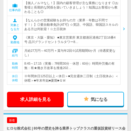
【個人ノルマなし！】国内の顧客管理が主な業務になります ◎お
客様と長期的な関係を築いていきましょう！知識はお客様から教
仕事内容
わることも◎
【なんらかの営業経験をお持ちの方（業界・年数は不問で
す！）】◎要自動車免許(AT可) ☆英語、中国語、韓国語スキルの
対象と
ある方は尚歓迎！☆土日祝休
なる方
《東京・大阪・愛知》 ■東京営業所 東京都港区港南2丁目16番4
号 品川グランドセントラルタワー8…
勤務地
月給27万円～40万円 + 賞与年2回※試用期間6か月（待遇変更な
し）
給与
8:45～17:15（実働：7時間30分・休憩：60分）時間外労働の有
勤務
時間
無：有★働き方改革を推進202…
※年間休日125日以上＜休日＞■完全週休二日制（土日祝休み）＜
休日
休暇
休暇＞■年末年始■夏期■ＧＷ
求人詳細を見る
気になる
新着
ヒロセ株式会社 | 80年の歴史を誇る業界トップクラスの重仮設資材リース会