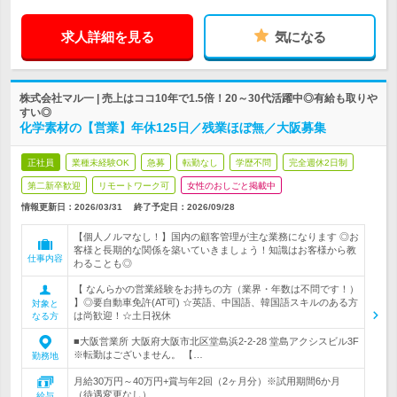
求人詳細を見る
気になる
株式会社マル一 | 売上はココ10年で1.5倍！20～30代活躍中◎有給も取りや
すい◎
化学素材の【営業】年休125日／残業ほぼ無／大阪募集
正社員
業種未経験OK
急募
転勤なし
学歴不問
完全週休2日制
第二新卒歓迎
リモートワーク可
女性のおしごと掲載中
情報更新日：2026/03/31
終了予定日：
2026/09/28
【個人ノルマなし！】国内の顧客管理が主な業務になります ◎お
客様と長期的な関係を築いていきましょう！知識はお客様から教
仕事内容
わることも◎
【 なんらかの営業経験をお持ちの方（業界・年数は不問です！）
】◎要自動車免許(AT可) ☆英語、中国語、韓国語スキルのある方
対象と
は尚歓迎！☆土日祝休
なる方
■大阪営業所 大阪府大阪市北区堂島浜2-2-28 堂島アクシスビル3F
※転勤はございません。 【…
勤務地
月給30万円～40万円+賞与年2回（2ヶ月分）※試用期間6か月
（待遇変更なし）
給与