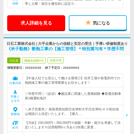
休暇
準じ土曜・祝日を優先的に設定※…
求人詳細を見る
気になる
日石工業株式会社 | 大手企業からの信頼と安定の受注｜手厚い研修制度あり
《米子勤務》断熱工事の【施工管理】＊特別賞与有＊学歴不問
正社員
職種未経験OK
学歴不問
情報更新日：2026/03/30
終了予定日：
2026/09/03
【中途入社でも安心して働ける環境◎】化学工場や発電所内での
熱絶縁工事の施工管理業務をお任せします！
仕事内容
◇学歴不問◇《必須》◆建設業に関連した業務経験 ◆普通自動車
対象と
第1種運転免許
なる方
＼米子営業所／ 鳥取県西伯郡日吉津村大字日吉津81-4 ※初任地
は相談の上決定いたします。 【雇入…
勤務地
【月給】230,000円～350,000円※経験・年齢・能力を考慮して決
定いたします※試用期間6ヶ月あり(待遇に変更…
給与