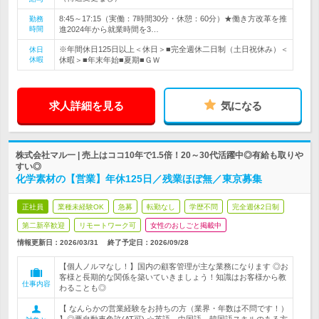
8:45～17:15（実働：7時間30分・休憩：60分）★働き方改革を推
勤務
時間
進2024年から就業時間を3…
※年間休日125日以上＜休日＞■完全週休二日制（土日祝休み）＜
休日
休暇
休暇＞■年末年始■夏期■ＧＷ
求人詳細を見る
気になる
株式会社マル一 | 売上はココ10年で1.5倍！20～30代活躍中◎有給も取りや
すい◎
化学素材の【営業】年休125日／残業ほぼ無／東京募集
正社員
業種未経験OK
急募
転勤なし
学歴不問
完全週休2日制
第二新卒歓迎
リモートワーク可
女性のおしごと掲載中
情報更新日：2026/03/31
終了予定日：
2026/09/28
【個人ノルマなし！】国内の顧客管理が主な業務になります ◎お
客様と長期的な関係を築いていきましょう！知識はお客様から教
仕事内容
わることも◎
【 なんらかの営業経験をお持ちの方（業界・年数は不問です！）
】◎要自動車免許(AT可) ☆英語、中国語、韓国語スキルのある方