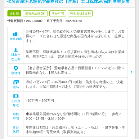
≪名古屋≫老舗化学品商社の【営業】土日祝休み/福利厚生充実
正社員
業種未経験OK
学歴不問
完全週休2日制
情報更新日：2026/08/07
終了予定日：
2027/01/28
各種染料や顔料、染色助剤などの提案営業をお任せします。お客
様のニーズに合わせた最適な商品を国内外から探し出し、提供し
仕事内容
ます。
学歴不問・経験者募集！＜必須要件＞有形商材の法人向け営業経
対象と
験、基本PCスキル、普通自動車免許をお持ちの方
なる方
【名古屋営業所】 愛知県名古屋市西区新道1-1-1 SS23ビル3階 ※
転勤当面なし 【雇入れ直後…
勤務地
月給27万7700円～36万4000円※経験・能力等を考慮の上、決定
します。※試用期間3ヶ月あり（期間中の待遇変更な…
給与
430万円～540万円
初年度
年収
◆事業場外労働のみなし労働時間制（1日7時間45分）・参考／
勤務
時間
9:00～17:45・休憩／60分
年間休日122日・完全週休2日制（土・日・祝日）・夏季休暇・年
休日
休暇
末年始休暇・育児休業（取得実績あり）・…