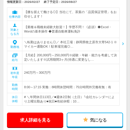
情報更新日：2026/02/27
終了予定日：
2026/08/27
【腰を据えて働ける◎】当社にて、茶葉の「品質保証管理」をお
任せします！
仕事内容
【業種＆職種未経験大歓迎！】学歴不問！《必須》◆Excel・
対象と
Wordの基本操作 ◆普通自動車運転免許
なる方
＼転勤はありません◎／ 本社工場：静岡県牧之原市大寄542-1 ※
マイカー通勤OK！駐車場完備◎…
勤務地
【月給】200,000円～250,000円※経験・年齢・能力を考慮して決
定いたします※試用期間3ヶ月(待遇に変更なし…
給与
240万円～300万円
初年度
年収
勤務
8:00～17:15 実働：8時間休憩時間：75分時間外労働有無：有
時間
# ＼年間休日113日／■週休2日制（土日）└会社カレンダーによ
休日
休暇
り土曜出勤あり■祝日■有給休暇：10…
求人詳細を見る
気になる