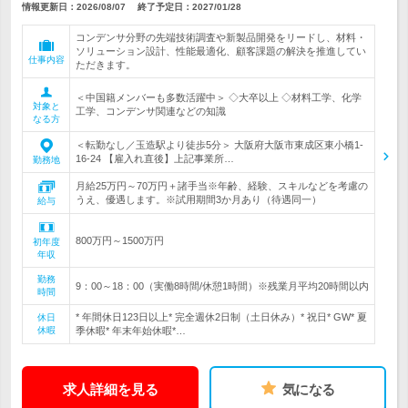
情報更新日：2026/08/07
終了予定日：
2027/01/28
コンデンサ分野の先端技術調査や新製品開発をリードし、材料・
ソリューション設計、性能最適化、顧客課題の解決を推進してい
仕事内容
ただきます。
＜中国籍メンバーも多数活躍中＞ ◇大卒以上 ◇材料工学、化学
対象と
工学、コンデンサ関連などの知識
なる方
＜転勤なし／玉造駅より徒歩5分＞ 大阪府大阪市東成区東小橋1-
16-24 【雇入れ直後】上記事業所…
勤務地
月給25万円～70万円＋諸手当※年齢、経験、スキルなどを考慮の
うえ、優遇します。※試用期間3か月あり（待遇同一）
給与
800万円～1500万円
初年度
年収
勤務
9：00～18：00（実働8時間/休憩1時間）※残業月平均20時間以内
時間
* 年間休日123日以上* 完全週休2日制（土日休み）* 祝日* GW* 夏
休日
休暇
季休暇* 年末年始休暇*…
求人詳細を見る
気になる