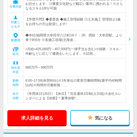
お任せします。◎重要文化財など幅広い案件に携われる！※さら
仕事内容
なるスキルUPが可能
【学歴不問】◆要普免 ◆施工管理経験 ◎土木施工 管理技士1級
対象と
をお持ちの方は歓迎します!
なる方
◆本社/福岡県大牟田市八江町19-7 ・JR、西鉄「大牟田駅」より
車で約5分 ※各施工現場(北海道…
勤務地
<月給>425,000円～457,000円(一律手当を含む)※経験・スキル・
年齢などに応じて優遇をいたします。※試用…
給与
680万円～690万円
初年度
年収
8:00~17:00(休憩60分)※1年単位の変形労働時間制(週平均40時間
勤務
時間
以内)※時間外労働有無：…
《年間休日125日》【休日】* 完全週休2日制(土日祝)※会社カレ
休日
休暇
ンダーによる【休暇】* 夏季休暇*…
求人詳細を見る
気になる