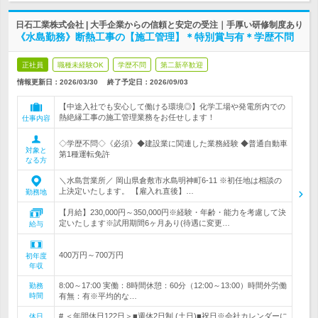
日石工業株式会社 | 大手企業からの信頼と安定の受注｜手厚い研修制度あり
《水島勤務》断熱工事の【施工管理】＊特別賞与有＊学歴不問
正社員
職種未経験OK
学歴不問
第二新卒歓迎
情報更新日：2026/03/30
終了予定日：
2026/09/03
【中途入社でも安心して働ける環境◎】化学工場や発電所内での
熱絶縁工事の施工管理業務をお任せします！
仕事内容
◇学歴不問◇《必須》◆建設業に関連した業務経験 ◆普通自動車
対象と
第1種運転免許
なる方
＼水島営業所／ 岡山県倉敷市水島明神町6-11 ※初任地は相談の
上決定いたします。 【雇入れ直後】…
勤務地
【月給】230,000円～350,000円※経験・年齢・能力を考慮して決
定いたします※試用期間6ヶ月あり(待遇に変更…
給与
400万円～700万円
初年度
年収
8:00～17:00 実働：8時間休憩：60分（12:00～13:00）時間外労働
勤務
時間
有無：有※平均的な…
# ＜年間休日122日＞■週休2日制 (土日)■祝日※会社カレンダーに
休日