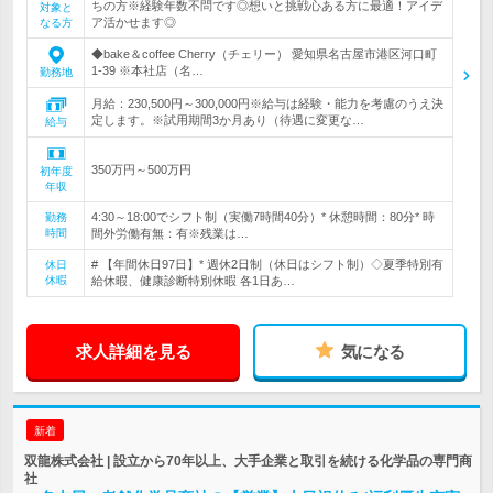
ちの方※経験年数不問です◎想いと挑戦心ある方に最適！アイデ
対象と
ア活かせます◎
なる方
◆bake＆coffee Cherry（チェリー） 愛知県名古屋市港区河口町
1-39 ※本社店（名…
勤務地
月給：230,500円～300,000円※給与は経験・能力を考慮のうえ決
定します。※試用期間3か月あり（待遇に変更な…
給与
350万円～500万円
初年度
年収
4:30～18:00でシフト制（実働7時間40分）* 休憩時間：80分* 時
勤務
時間
間外労働有無：有※残業は…
# 【年間休日97日】* 週休2日制（休日はシフト制）◇夏季特別有
休日
休暇
給休暇、健康診断特別休暇 各1日あ…
求人詳細を見る
気になる
新着
双龍株式会社 | 設立から70年以上、大手企業と取引を続ける化学品の専門商
社