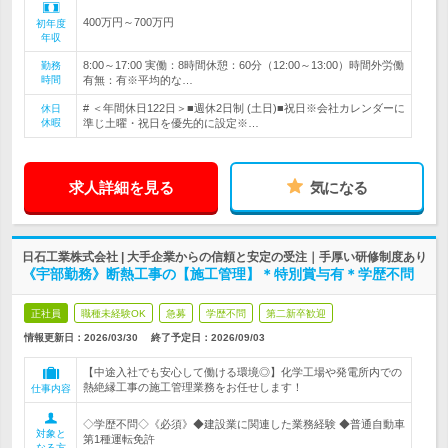
400万円～700万円
初年度
年収
8:00～17:00 実働：8時間休憩：60分（12:00～13:00）時間外労働
勤務
時間
有無：有※平均的な…
# ＜年間休日122日＞■週休2日制 (土日)■祝日※会社カレンダーに
休日
休暇
準じ土曜・祝日を優先的に設定※…
求人詳細を見る
気になる
日石工業株式会社 | 大手企業からの信頼と安定の受注｜手厚い研修制度あり
《宇部勤務》断熱工事の【施工管理】＊特別賞与有＊学歴不問
正社員
職種未経験OK
急募
学歴不問
第二新卒歓迎
情報更新日：2026/03/30
終了予定日：
2026/09/03
【中途入社でも安心して働ける環境◎】化学工場や発電所内での
熱絶縁工事の施工管理業務をお任せします！
仕事内容
◇学歴不問◇《必須》◆建設業に関連した業務経験 ◆普通自動車
対象と
第1種運転免許
なる方