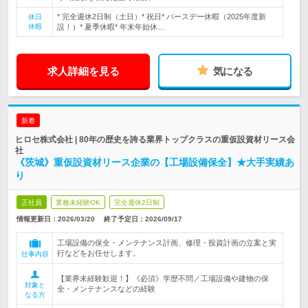
* 完全週休2日制（土日）* 祝日* バースデー休暇（2025年度新
休日
休暇
設！）* 夏季休暇* 年末年始休…
求人詳細を見る
気になる
新着
ヒロセ株式会社 | 80年の歴史を誇る業界トップクラスの重仮設資材リース会
社
《茨城》重仮設資材リース企業の【工場設備保全】★大手実績あ
り
正社員
業種未経験OK
完全週休2日制
情報更新日：2026/03/20
終了予定日：
2026/09/17
工場設備の保全・メンテナンス計画、修理・投資計画の立案と実
行などをお任せします。
仕事内容
【業界未経験歓迎！】《必須》学歴不問／工場設備や建物の保
対象と
全・メンテナンスなどの経験
なる方