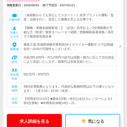
情報更新日：2026/08/05
終了予定日：
2027/01/21
《未経験からでも安心してスタート！》化学プラントの運転・監
視・点検を行い、安定した稼働を支える仕事です。
仕事内容
【職種・業種未経験歓迎！】《必須》高卒以上／3交替勤務が可
能な方《歓迎》製造オペレーター経験／危険物取扱者資格／高圧
対象と
ガス製造保安責任者
なる方
鹿島工場 茨城県神栖市東和田34-1 ※マイカー通勤可 ※下記関連
会社へ出向の可能性もございます。…
勤務地
月給265,100円～373,200円※給与は経験・能力に応じて当社規定
により決定いたします。残業代は別途支給いたし…
給与
562万円～878万円
初年度
年収
4班3交替勤務となります。代表的な勤務時間は以下の通りとなり
勤務
時間
ます。・1直 6:50～15:00（休憩…
【年間休日111日】■週休2日制（休日は会社カレンダーによる4
休日
休暇
班3交替制）■年間有給休暇14日～21…
求人詳細を見る
気になる