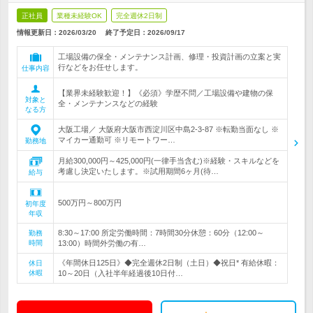
正社員
業種未経験OK
完全週休2日制
情報更新日：2026/03/20
終了予定日：
2026/09/17
工場設備の保全・メンテナンス計画、修理・投資計画の立案と実
行などをお任せします。
仕事内容
【業界未経験歓迎！】《必須》学歴不問／工場設備や建物の保
対象と
全・メンテナンスなどの経験
なる方
大阪工場／ 大阪府大阪市西淀川区中島2‐3‐87 ※転勤当面なし ※
マイカー通勤可 ※リモートワー…
勤務地
月給300,000円～425,000円(一律手当含む)※経験・スキルなどを
考慮し決定いたします。※試用期間6ヶ月(待…
給与
500万円～800万円
初年度
年収
8:30～17:00 所定労働時間：7時間30分休憩：60分（12:00～
勤務
時間
13:00）時間外労働の有…
《年間休日125日》◆完全週休2日制（土日）◆祝日* 有給休暇：
休日
休暇
10～20日（入社半年経過後10日付…