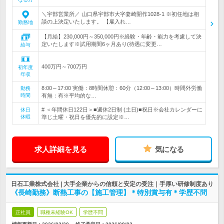
＼宇部営業所／ 山口県宇部市大字妻崎開作1028-1 ※初任地は相
談の上決定いたします。 【雇入れ…
勤務地
【月給】230,000円～350,000円※経験・年齢・能力を考慮して決
定いたします※試用期間6ヶ月あり(待遇に変更…
給与
400万円～700万円
初年度
年収
8:00～17:00 実働：8時間休憩：60分（12:00～13:00）時間外労働
勤務
時間
有無：有※平均的な…
# ＜年間休日122日＞■週休2日制 (土日)■祝日※会社カレンダーに
休日
休暇
準じ土曜・祝日を優先的に設定※…
求人詳細を見る
気になる
日石工業株式会社 | 大手企業からの信頼と安定の受注｜手厚い研修制度あり
《長崎勤務》断熱工事の【施工管理】＊特別賞与有＊学歴不問
正社員
職種未経験OK
学歴不問