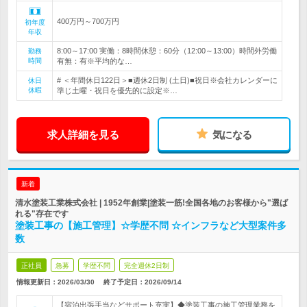
400万円～700万円
初年度
年収
8:00～17:00 実働：8時間休憩：60分（12:00～13:00）時間外労働
勤務
時間
有無：有※平均的な…
# ＜年間休日122日＞■週休2日制 (土日)■祝日※会社カレンダーに
休日
休暇
準じ土曜・祝日を優先的に設定※…
求人詳細を見る
気になる
新着
清水塗装工業株式会社 | 1952年創業|塗装一筋!全国各地のお客様から"選ば
れる"存在です
塗装工事の【施工管理】☆学歴不問 ☆インフラなど大型案件多
数
正社員
急募
学歴不問
完全週休2日制
情報更新日：2026/03/30
終了予定日：
2026/09/14
【宿泊出張手当などサポート充実】◆塗装工事の施工管理業務を