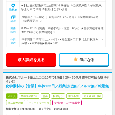
■本社 愛知県瀬戸市上品野町４５番地 ┗名鉄瀬戸線「尾張瀬戸」
駅より車で12分 ※転勤はございませ…
勤務地
月給30万円～40万円+賞与年2回（2ヶ月分）※試用期間6か月
（待遇変更なし）
給与
8:45～17:15（実働：7時間30分・休憩：60分）★働き方改革を推
勤務
時間
進2024年から就業時間を3…
※年間休日125日以上＜休日＞■完全週休二日制（土日祝休み）＜
休日
休暇
休暇＞■年末年始■夏期■ＧＷ
求人詳細を見る
気になる
株式会社マル一 | 売上はココ10年で1.5倍！20～30代活躍中◎有給も取りや
すい◎
化学素材の【営業】年休125日／残業ほぼ無／ノルマ無／転勤無
正社員
業種未経験OK
急募
転勤なし
学歴不問
完全週休2日制
第二新卒歓迎
リモートワーク可
女性のおしごと掲載中
情報更新日：2026/06/05
終了予定日：
2026/09/03