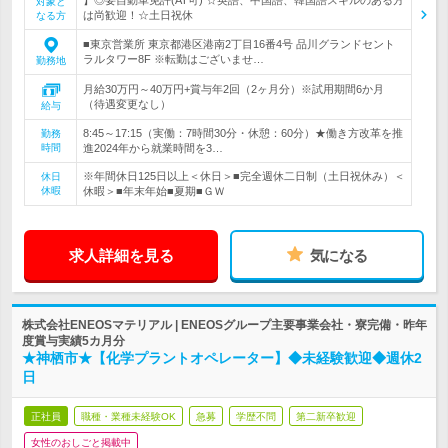
対象と
は尚歓迎！☆土日祝休
なる方
■東京営業所 東京都港区港南2丁目16番4号 品川グランドセント
ラルタワー8F ※転勤はございませ…
勤務地
月給30万円～40万円+賞与年2回（2ヶ月分）※試用期間6か月
（待遇変更なし）
給与
8:45～17:15（実働：7時間30分・休憩：60分）★働き方改革を推
勤務
時間
進2024年から就業時間を3…
※年間休日125日以上＜休日＞■完全週休二日制（土日祝休み）＜
休日
休暇
休暇＞■年末年始■夏期■ＧＷ
求人詳細を見る
気になる
株式会社ENEOSマテリアル | ENEOSグループ主要事業会社・寮完備・昨年
度賞与実績5カ月分
★神栖市★【化学プラントオペレーター】◆未経験歓迎◆週休2
日
正社員
職種・業種未経験OK
急募
学歴不問
第二新卒歓迎
女性のおしごと掲載中