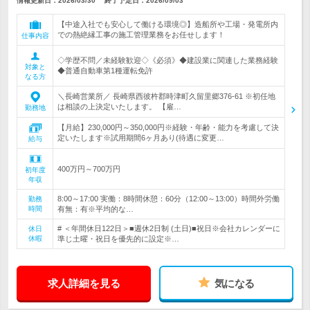
情報更新日：2026/03/30
終了予定日：
2026/09/03
【中途入社でも安心して働ける環境◎】造船所や工場・発電所内
での熱絶縁工事の施工管理業務をお任せします！
仕事内容
◇学歴不問／未経験歓迎◇《必須》◆建設業に関連した業務経験
対象と
◆普通自動車第1種運転免許
なる方
＼長崎営業所／ 長崎県西彼杵郡時津町久留里郷376-61 ※初任地
は相談の上決定いたします。 【雇…
勤務地
【月給】230,000円～350,000円※経験・年齢・能力を考慮して決
定いたします※試用期間6ヶ月あり(待遇に変更…
給与
400万円～700万円
初年度
年収
8:00～17:00 実働：8時間休憩：60分（12:00～13:00）時間外労働
勤務
時間
有無：有※平均的な…
# ＜年間休日122日＞■週休2日制 (土日)■祝日※会社カレンダーに
休日
休暇
準じ土曜・祝日を優先的に設定※…
求人詳細を見る
気になる