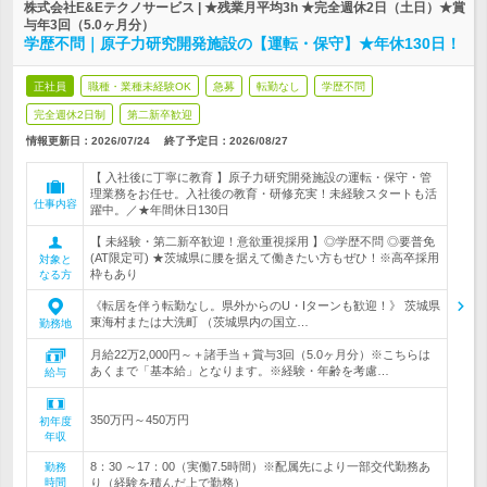
株式会社E&Eテクノサービス | ★残業月平均3h ★完全週休2日（土日）★賞
与年3回（5.0ヶ月分）
学歴不問｜原子力研究開発施設の【運転・保守】★年休130日！
正社員
職種・業種未経験OK
急募
転勤なし
学歴不問
完全週休2日制
第二新卒歓迎
情報更新日：2026/07/24
終了予定日：
2026/08/27
【 入社後に丁寧に教育 】原子力研究開発施設の運転・保守・管
理業務をお任せ。入社後の教育・研修充実！未経験スタートも活
仕事内容
躍中。／★年間休日130日
【 未経験・第二新卒歓迎！意欲重視採用 】◎学歴不問 ◎要普免
(AT限定可) ★茨城県に腰を据えて働きたい方もぜひ！※高卒採用
対象と
枠もあり
なる方
《転居を伴う転勤なし。県外からのU・Iターンも歓迎！》 茨城県
東海村または大洗町 （茨城県内の国立…
勤務地
月給22万2,000円～＋諸手当＋賞与3回（5.0ヶ月分）※こちらは
あくまで「基本給」となります。※経験・年齢を考慮…
給与
350万円～450万円
初年度
年収
8：30 ～17：00（実働7.5時間）※配属先により一部交代勤務あ
勤務
時間
り（経験を積んだ上で勤務）