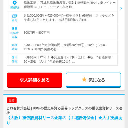
稲敷工場／ 茨城県稲敷市君賀の森1‐1 ※転勤当面なし ※マイカー
通勤可 ※リモートワーク・在宅勤…
勤務地
月給300,000円～425,000円(一律手当含む)※経験・スキルなどを
考慮し決定いたします。※試用期間6ヶ月(待…
給与
500万円～800万円
初年度
年収
8:30～17:00 所定労働時間：7時間30分休憩：60分（12:00～
勤務
時間
13:00）時間外労働の有…
《年間休日125日》◆完全週休2日制（土日）◆祝日* 有給休暇：
休日
休暇
10～20日（入社半年経過後10日付…
求人詳細を見る
気になる
新着
ヒロセ株式会社 | 80年の歴史を誇る業界トップクラスの重仮設資材リース会
社
《大阪》重仮設資材リース企業の【工場設備保全】★大手実績あ
り