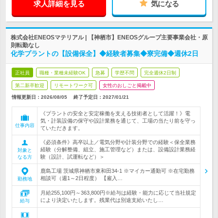
求人詳細を見る
気になる
株式会社ENEOSマテリアル | 【神栖市】ENEOSグループ主要事業会社・原
則転勤なし
化学プラントの【設備保全】◆経験者募集◆寮完備◆週休2日
正社員
職種・業種未経験OK
急募
学歴不問
完全週休2日制
第二新卒歓迎
リモートワーク可
女性のおしごと掲載中
情報更新日：2026/08/05
終了予定日：
2027/01/21
《プラントの安全と安定稼働を支える技術者として活躍！》電
気・計装設備の保守や設計業務を通じて、工場の当たり前を守っ
仕事内容
ていただきます。
《必須条件》高卒以上／電気分野や計装分野での経験＜保全業務
経験（分解整備、組立、施工管理など）または、設備設計業務経
対象と
験（設計、試運転など）＞
なる方
鹿島工場 茨城県神栖市東和田34-1 ※マイカー通勤可 ※在宅勤務
相談可（週1～2日程度） 【雇入…
勤務地
月給255,100円～363,800円※給与は経験・能力に応じて当社規定
により決定いたします。残業代は別途支給いたし…
給与