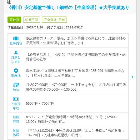
社
《香川》安定基盤で働く！鋼材の【生産管理】★大手実績あり
正社員
学歴不問
完全週休2日制
情報更新日：2026/03/20
終了予定日：
2026/09/17
仮設鋼材のリース、販売、加工を手掛ける同社にて、建築部材の
品質管理・生産管理をお任せ致します。
仕事内容
【経験者歓迎！】《必須》学歴不問／建設関係での生産管理・品
対象と
質管理の経験
なる方
坂出工場／ 香川県坂出市林田町字番屋前4285-299 ※転勤当面な
し 【雇入れ直後】上記事業所…
勤務地
月給270,000円～470,000円（一律手当を含む）※月給には固定残
業代30時間分70,000円～130,000…
給与
550万円～700万円
初年度
年収
8:30～17:00 所定労働時間：7時間30分休憩：60分（12:00～
勤務
時間
13:00）時間外労働の有…
《年間休日125日》◆完全週休2日制（土日）◆祝日* 有給休暇：
休日
休暇
10～20日（入社半年経過後10日付…