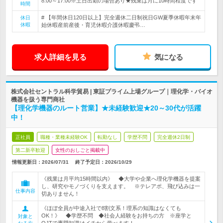
8:00～17:00※土日出勤の場合あり★残業は月に10時間程度です
時間
# 【年間休日120日以上】完全週休二日制祝日GW夏季休暇年末年
休日
休暇
始休暇産前産後・育児休暇介護休暇慶弔…
求人詳細を見る
気になる
株式会社セントラル科学貿易 | 東証プライム上場グループ｜理化学・バイオ
機器を扱う専門商社
【理化学機器のルート営業】★未経験歓迎★20～30代が活躍
中！
正社員
職種・業種未経験OK
転勤なし
学歴不問
完全週休2日制
第二新卒歓迎
女性のおしごと掲載中
情報更新日：2026/07/31
終了予定日：
2026/10/29
《残業は月平均15時間以内》 ◆大学や企業へ理化学機器を提案
し、研究やモノづくりを支えます。 ※テレアポ、飛び込みは一
仕事内容
切ありません！
《ほぼ全員が中途入社で8割文系！理系の知識はなくても
OK！》 ◆学歴不問 ◆社会人経験をお持ちの方 ※座学と
対象と
OJTで専門知識はイチから学べます！