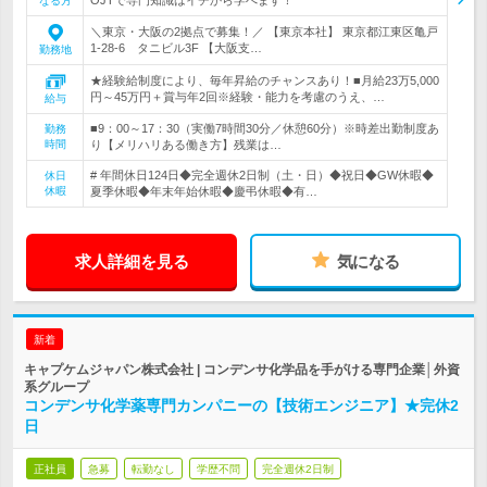
なる方
＼東京・大阪の2拠点で募集！／ 【東京本社】 東京都江東区亀戸
1-28-6 タニビル3F 【大阪支…
勤務地
★経験給制度により、毎年昇給のチャンスあり！■月給23万5,000
円～45万円＋賞与年2回※経験・能力を考慮のうえ、…
給与
■9：00～17：30（実働7時間30分／休憩60分）※時差出勤制度あ
勤務
時間
り【メリハリある働き方】残業は…
# 年間休日124日◆完全週休2日制（土・日）◆祝日◆GW休暇◆
休日
休暇
夏季休暇◆年末年始休暇◆慶弔休暇◆有…
求人詳細を見る
気になる
新着
キャプケムジャパン株式会社 | コンデンサ化学品を手がける専門企業│外資
系グループ
コンデンサ化学薬専門カンパニーの【技術エンジニア】★完休2
日
正社員
急募
転勤なし
学歴不問
完全週休2日制