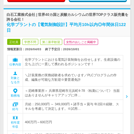
白石工業株式会社 | 世界40カ国と炭酸カルシウムの世界TOPクラス販売量を
誇る会社！
化学プラントの【電気制御設計】平均月10h以内◎年間休日122
日
正社員
学歴不問
第二新卒歓迎
女性のおしごと掲載中
情報更新日：2026/04/03
終了予定日：
2026/10/01
化学プラントにおける電気計装制御をお任せします。生産設備の
立ち上げに一貫して携われるポジションです！
仕事内容
＼計装業務の実務経験者を求めています／PLCプログラムの作
対象と
成、編集が可能な方歓迎※要普通免許
なる方
＜尼崎事業所＞ 兵庫県尼崎市元浜町4-78 《転勤について》 当面
はありませんがキャリアアップに伴…
勤務地
月給：250,000円 ～ 349,000円 + 諸手当 + 賞与 年2回※経験、ス
キルを考慮して決定します。※試用…
給与
400万円～600万円
初年度
年収