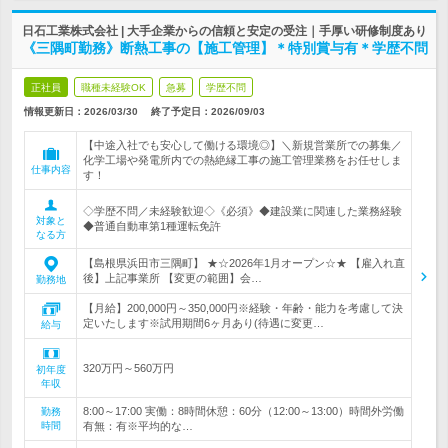
日石工業株式会社 | 大手企業からの信頼と安定の受注｜手厚い研修制度あり
《三隅町勤務》断熱工事の【施工管理】＊特別賞与有＊学歴不問
正社員
職種未経験OK
急募
学歴不問
情報更新日：2026/03/30
終了予定日：
2026/09/03
【中途入社でも安心して働ける環境◎】＼新規営業所での募集／
化学工場や発電所内での熱絶縁工事の施工管理業務をお任せしま
仕事内容
す！
◇学歴不問／未経験歓迎◇《必須》◆建設業に関連した業務経験
対象と
◆普通自動車第1種運転免許
なる方
【島根県浜田市三隅町】 ★☆2026年1月オープン☆★ 【雇入れ直
後】上記事業所 【変更の範囲】会…
勤務地
【月給】200,000円～350,000円※経験・年齢・能力を考慮して決
定いたします※試用期間6ヶ月あり(待遇に変更…
給与
320万円～560万円
初年度
年収
8:00～17:00 実働：8時間休憩：60分（12:00～13:00）時間外労働
勤務
時間
有無：有※平均的な…