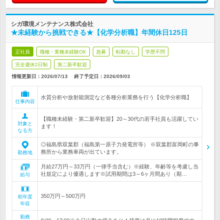
シガ環境メンテナンス株式会社
★未経験から挑戦できる★【化学分析職】年間休日125日
正社員
職種・業種未経験OK
急募
転勤なし
学歴不問
完全週休2日制
第二新卒歓迎
情報更新日：2026/07/13
終了予定日：
2026/09/03
水質分析や放射能測定など各種分析業務を行う【化学分析職】
仕事内容
【職種未経験・第二新卒歓迎】20～30代の若手社員も活躍してい
対象と
ます！
なる方
◎福島県双葉郡（福島第一原子力発電所等） ※双葉郡富岡町の事
務所から業務車両が出ています。
勤務地
月給27万円～33万円（一律手当含む）※経験、年齢等を考慮し当
社規定により優遇します※試用期間は3～6ヶ月間あり（期…
給与
350万円～500万円
初年度
年収
勤務