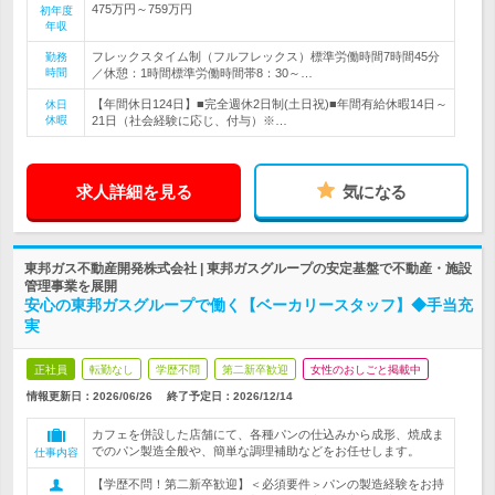
475万円～759万円
初年度
年収
フレックスタイム制（フルフレックス）標準労働時間7時間45分
勤務
時間
／休憩：1時間標準労働時間帯8：30～…
【年間休日124日】■完全週休2日制(土日祝)■年間有給休暇14日～
休日
休暇
21日（社会経験に応じ、付与）※…
求人詳細を見る
気になる
東邦ガス不動産開発株式会社 | 東邦ガスグループの安定基盤で不動産・施設
管理事業を展開
安心の東邦ガスグループで働く【ベーカリースタッフ】◆手当充
実
正社員
転勤なし
学歴不問
第二新卒歓迎
女性のおしごと掲載中
情報更新日：2026/06/26
終了予定日：
2026/12/14
カフェを併設した店舗にて、各種パンの仕込みから成形、焼成ま
でのパン製造全般や、簡単な調理補助などをお任せします。
仕事内容
【学歴不問！第二新卒歓迎】＜必須要件＞パンの製造経験をお持