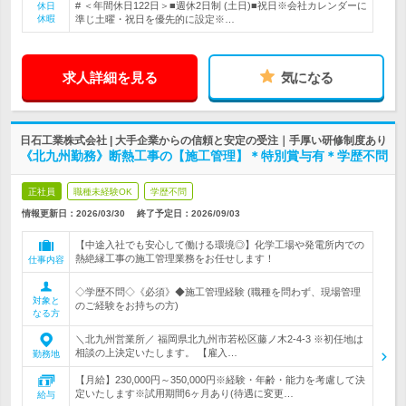
# ＜年間休日122日＞■週休2日制 (土日)■祝日※会社カレンダーに
休日
休暇
準じ土曜・祝日を優先的に設定※…
求人詳細を見る
気になる
日石工業株式会社 | 大手企業からの信頼と安定の受注｜手厚い研修制度あり
《北九州勤務》断熱工事の【施工管理】＊特別賞与有＊学歴不問
正社員
職種未経験OK
学歴不問
情報更新日：2026/03/30
終了予定日：
2026/09/03
【中途入社でも安心して働ける環境◎】化学工場や発電所内での
熱絶縁工事の施工管理業務をお任せします！
仕事内容
◇学歴不問◇《必須》◆施工管理経験 (職種を問わず、現場管理
対象と
のご経験をお持ちの方)
なる方
＼北九州営業所／ 福岡県北九州市若松区藤ノ木2‐4‐3 ※初任地は
相談の上決定いたします。 【雇入…
勤務地
【月給】230,000円～350,000円※経験・年齢・能力を考慮して決
定いたします※試用期間6ヶ月あり(待遇に変更…
給与