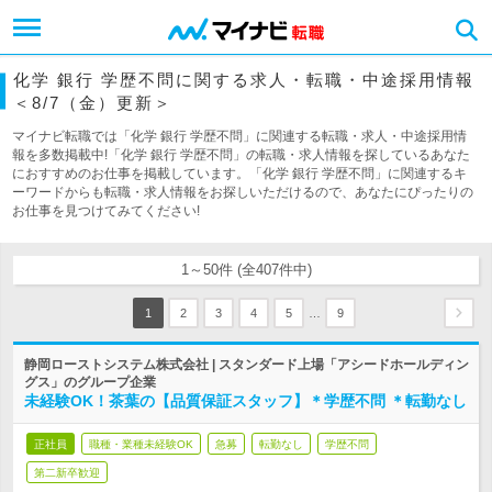
化学 銀行 学歴不問に関する求人・転職・中途採用情報
＜8/7（金）更新＞
マイナビ転職では「化学 銀行 学歴不問」に関連する転職・求人・中途採用情
報を多数掲載中!「化学 銀行 学歴不問」の転職・求人情報を探しているあなた
におすすめのお仕事を掲載しています。「化学 銀行 学歴不問」に関連するキ
ーワードからも転職・求人情報をお探しいただけるので、あなたにぴったりの
お仕事を見つけてみてください!
1～50件 (全407件中)
…
1
2
3
4
5
9
静岡ローストシステム株式会社 | スタンダード上場「アシードホールディン
グス」のグループ企業
未経験OK！茶葉の【品質保証スタッフ】＊学歴不問 ＊転勤なし
正社員
職種・業種未経験OK
急募
転勤なし
学歴不問
第二新卒歓迎