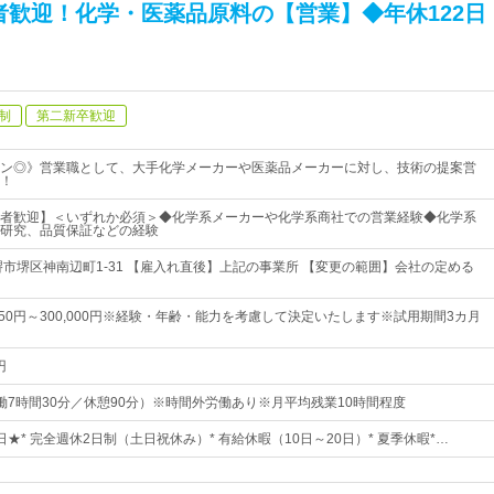
者歓迎！化学・医薬品原料の【営業】◆年休122日
制
第二新卒歓迎
ン◎》営業職として、大手化学メーカーや医薬品メーカーに対し、技術の提案営
！
者歓迎】＜いずれか必須＞◆化学系メーカーや化学系商社での営業経験◆化学系
研究、品質保証などの経験
堺市堺区神南辺町1-31 【雇入れ直後】上記の事業所 【変更の範囲】会社の定める
,750円～300,000円※経験・年齢・能力を考慮して決定いたします※試用期間3カ月
円
5（実働7時間30分／休憩90分）※時間外労働あり※月平均残業10時間程度
2日★* 完全週休2日制（土日祝休み）* 有給休暇（10日～20日）* 夏季休暇*…