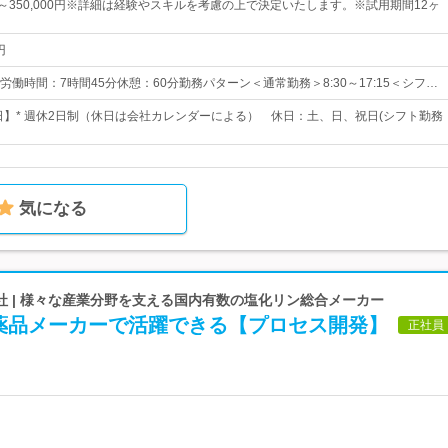
0円～350,000円※詳細は経験やスキルを考慮の上で決定いたします。※試用期間12ヶ
円
働時間：7時間45分休憩：60分勤務パターン＜通常勤務＞8:30～17:15＜シフ…
8日】* 週休2日制（休日は会社カレンダーによる） 休日：土、日、祝日(シフト勤務
気になる
社 | 様々な産業分野を支える国内有数の塩化リン総合メーカー
薬品メーカーで活躍できる【プロセス開発】
正社員