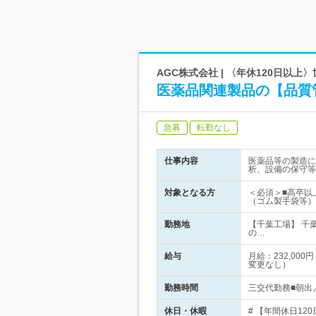
AGC株式会社 | 〈年休120日
医薬品関連製品の【品質
急募
転勤なし
仕事内容
医薬品等の製造に
析、設備の保守等
対象となる方
＜必須＞■高卒以
（ゴム製手袋等）
勤務地
【千葉工場】 千
の…
給与
月給：232,0
変更なし）
勤務時間
三交代勤務■朝出／
休日・休暇
# 【年間休日1