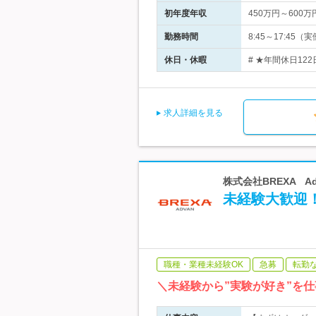
初年度年収
450万円～600万
勤務時間
8:45～17:4
休日・休暇
# ★年間休日12
求人詳細を見る
株式会社BREXA A
未経験大歓迎！
職種・業種未経験OK
急募
転勤
＼未経験から”実験が好き”を