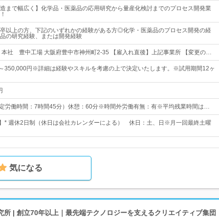
造まで幅広く】化学品・医薬品の応用研究から量産化検討までのプロセス開発業
！
卒以上の方、下記のいずれかの経験がある方◎化学・医薬品のプロセス開発の経
品の研究経験、または開発経験
 本社 豊中工場 大阪府豊中市神州町2-35 【雇入れ直後】上記事業所 【変更の…
0円～350,000円※詳細は経験やスキルを考慮の上で決定いたします。※試用期間12ヶ
円
5 （所定労働時間：7時間45分）休憩：60分※時間外労働有無：有※平均残業時間は…
日】* 週休2日制（休日は会社カレンダーによる） 休日：土、日※月一回最終土曜
気になる
所 | 創立70年以上｜最先端テクノロジーを支えるクリエイティブ集団