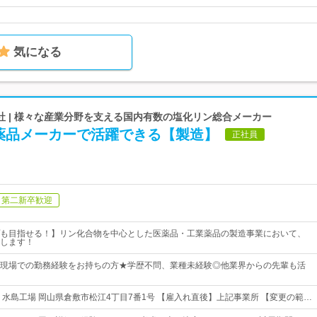
気になる
社 | 様々な産業分野を支える国内有数の塩化リン総合メーカー
薬品メーカーで活躍できる【製造】
正社員
第二新卒歓迎
も目指せる！】リン化合物を中心とした医薬品・工業薬品の製造事業において、
します！
現場での勤務経験をお持ちの方★学歴不問、業種未経験◎他業界からの先輩も活
】 水島工場 岡山県倉敷市松江4丁目7番1号 【雇入れ直後】上記事業所 【変更の範…