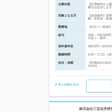
仕事内容
【応用研究から製
務をお任せします
対象となる方
【必須条件】高専
験／化学品・医薬
勤務地
【UIターン歓迎】
給与
月給：230,00
月あり（条件…
初年度年収
380万円～630万
勤務時間
8:30～17:1
休日・休暇
【年間休日120
出社日…
求人詳細を見る
株式会社三宝化学研究