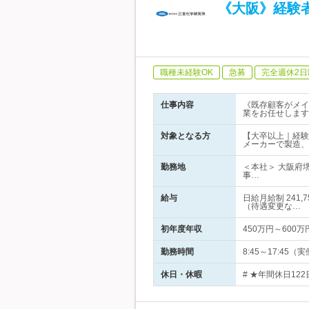
《大阪》経験
職種未経験OK
急募
完全週休2日
仕事内容
《既存顧客がメイ
業をお任せします
対象となる方
【大卒以上｜経験
メーカーで製造、
勤務地
＜本社＞ 大阪府
事…
給与
日給月給制 241
（待遇変更な…
初年度年収
450万円～600万
勤務時間
8:45～17:4
休日・休暇
# ★年間休日12