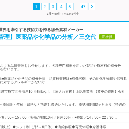
…
1
2
3
4
5
47
1件〜50件（全2343件中）
以上〉世界を牽引する技術力を誇る総合素材メーカー
管理】医薬品や化学品の分析／三交代
正社員
おける品質管理をお任せします。各種専門機器を用いた製品や原材料の成分分
を行います。
上■医薬品や化学品の成分分析、品質検査経験■有機溶剤、その他化学物質や保護具
に対するアレルギーがない方
葉県市原市五井海岸10 ※転勤なし 【雇入れ直後】上記事業所 【変更の範囲】会社
00円～※経験・年齢・資格など考慮し優遇いたします。※試用期間3ヶ月あり（待遇の
6：50～15：00（実働7時間10分／休憩60分）■昼出／14：50～22：30…
20日以上】◆シフト制（月6～8日休）◆有給休暇◆育児休暇◆介護休暇