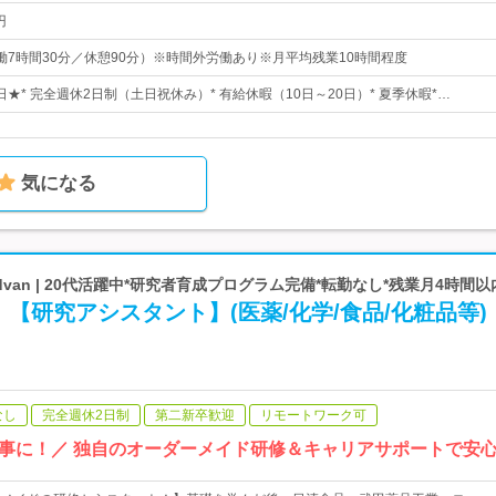
円
5（実働7時間30分／休憩90分）※時間外労働あり※月平均残業10時間程度
2日★* 完全週休2日制（土日祝休み）* 有給休暇（10日～20日）* 夏季休暇*…
気になる
dvan | 20代活躍中*研究者育成プログラム完備*転勤なし*残業月4時間以
【研究アシスタント】(医薬/化学/食品/化粧品等)
なし
完全週休2日制
第二新卒歓迎
リモートワーク可
仕事に！／ 独自のオーダーメイド研修＆キャリアサポートで安