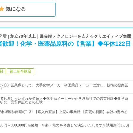
気になる
所 | 創立70年以上｜最先端テクノロジーを支えるクリエイティブ集団
者歓迎！化学・医薬品原料の【営業】◆年休122日
制
第二新卒歓迎
ン◎》営業職として、大手化学メーカーや医薬品メーカーに対し、技術の提案営
！
者歓迎】＜いずれか必須＞◆化学系メーカーや化学系商社での営業経験◆化学系
研究、品質保証などの経験
堺市堺区神南辺町1-31 【雇入れ直後】上記の事業所 【変更の範囲】会社の定める
,750円～300,000円※経験・年齢・能力を考慮して決定いたします※試用期間3カ月