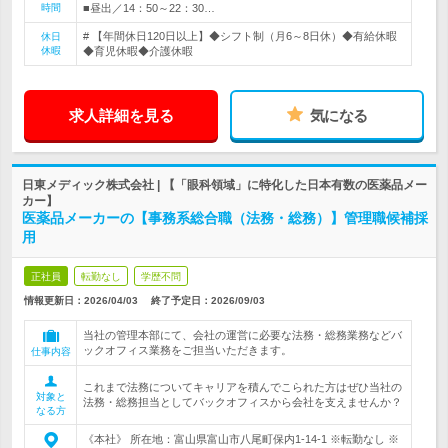
時間
■昼出／14：50～22：30…
# 【年間休日120日以上】◆シフト制（月6～8日休）◆有給休暇
休日
休暇
◆育児休暇◆介護休暇
求人詳細を見る
気になる
日東メディック株式会社 | 【「眼科領域」に特化した日本有数の医薬品メー
カー】
医薬品メーカーの【事務系総合職（法務・総務）】管理職候補採
用
正社員
転勤なし
学歴不問
情報更新日：2026/04/03
終了予定日：
2026/09/03
当社の管理本部にて、会社の運営に必要な法務・総務業務などバ
ックオフィス業務をご担当いただきます。
仕事内容
これまで法務についてキャリアを積んでこられた方はぜひ当社の
対象と
法務・総務担当としてバックオフィスから会社を支えませんか？
なる方
《本社》 所在地：富山県富山市八尾町保内1-14-1 ※転勤なし ※