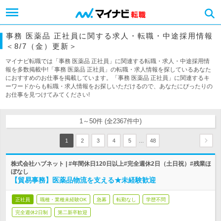
事務 医薬品 正社員に関する求人・転職・中途採用情報
＜8/7（金）更新＞
マイナビ転職では「事務 医薬品 正社員」に関連する転職・求人・中途採用情
報を多数掲載中!「事務 医薬品 正社員」の転職・求人情報を探しているあなた
におすすめのお仕事を掲載しています。「事務 医薬品 正社員」に関連するキ
ーワードからも転職・求人情報をお探しいただけるので、あなたにぴったりの
お仕事を見つけてみてください!
1～50件 (全2367件中)
…
1
2
3
4
5
48
株式会社ハブネット | #年間休日120日以上#完全週休2日（土日祝）#残業ほ
ぼなし
【貿易事務】医薬品物流を支える★未経験歓迎
正社員
職種・業種未経験OK
急募
転勤なし
学歴不問
完全週休2日制
第二新卒歓迎