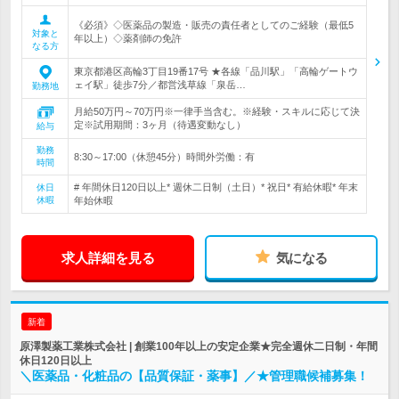
《必須》◇医薬品の製造・販売の責任者としてのご経験（最低5
対象と
年以上）◇薬剤師の免許
なる方
東京都港区高輪3丁目19番17号 ★各線「品川駅」「高輪ゲートウ
ェイ駅」徒歩7分／都営浅草線「泉岳…
勤務地
月給50万円～70万円※一律手当含む。※経験・スキルに応じて決
定※試用期間：3ヶ月（待遇変動なし）
給与
勤務
8:30～17:00（休憩45分）時間外労働：有
時間
# 年間休日120日以上* 週休二日制（土日）* 祝日* 有給休暇* 年末
休日
休暇
年始休暇
求人詳細を見る
気になる
新着
原澤製薬工業株式会社 | 創業100年以上の安定企業★完全週休二日制・年間
休日120日以上
＼医薬品・化粧品の【品質保証・薬事】／★管理職候補募集！