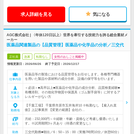
求人詳細を見る
気になる
AGC株式会社 | 〈年休120日以上〉世界を牽引する技術力を誇る総合素材メ
ーカー
医薬品関連製品の【品質管理】医薬品や化学品の分析／三交代
正社員
急募
転勤なし
女性のおしごと掲載中
情報更新日：2026/06/26
終了予定日：
2026/12/17
医薬品等の製造における品質管理をお任せします。各種専門機器
を用いた製品や原材料の成分分析、設備の保守等を行います。
仕事内容
＜必須＞■高卒以上■医薬品や化学品の成分分析、品質検査経験■
有機溶剤、その他化学物質や保護具（ゴム製手袋等）に対するア
対象と
レルギーがない方
なる方
【千葉工場】 千葉県市原市五井海岸10 ※転勤なし 【雇入れ直
後】上記事業所 【変更の範囲】会社の…
勤務地
月給：232,000円～※経験・年齢・資格など考慮し優遇いたしま
す。※試用期間3ヶ月あり（待遇の変更なし）
給与
三交代勤務■朝出／6：50～15：00（実働7時間10分／休憩60分）
勤務