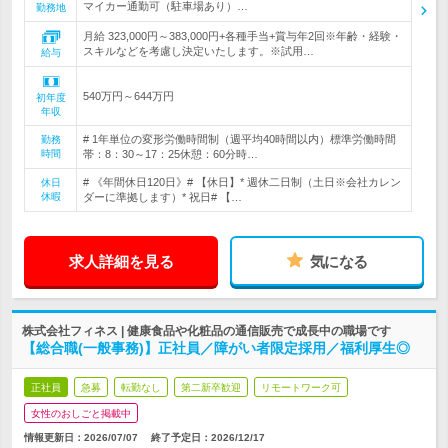
マイカー通勤可（駐車場あり）…
勤務地
月給 323,000円～383,000円+各種手当+賞与年2回※年齢・経験・
スキルなどを考慮し決定いたします。※試用…
給与
540万円～644万円
初年度
年収
# 1年単位の変形労働時間制（週平均40時間以内）標準労働時間
勤務
時間
帯：8：30～17：25休憩：60分時…
# 《年間休日120日》# 【休日】* 週休二日制（土日※会社カレン
休日
休暇
ダーに準拠します）* 祝日# 【…
求人詳細を見る
気になる
株式会社フィネス | 健康食品や化粧品の通信販売で成長中の職場です
【総合職(一般事務)】正社員／障がい者限定採用／福利厚生◎
正社員
急募
転勤なし
第二新卒歓迎
リモートワーク可
女性のおしごと掲載中
情報更新日：2026/07/07
終了予定日：
2026/12/17