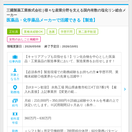
三國製薬工業株式会社 | 様々な産業分野を支える国内有数の塩化リン総合メ
ーカー
医薬品・化学薬品メーカーで活躍できる【製造】
正社員
業種未経験OK
急募
学歴不問
第二新卒歓迎
女性のおしごと掲載中
情報更新日：2026/05/08
終了予定日：
2026/10/01
【キャリアアップも目指せる！】リン化合物を中心とした医薬
品・工業薬品の製造事業において、製造業務をお任せします！
仕事内容
【必須条件】製造現場での勤務経験をお持ちの方★学歴不問、業
対象と
種未経験◎他業界からの先輩も活躍中！
なる方
【UIターン歓迎】 水島工場 岡山県倉敷市松江4丁目7番1号 【雇
入れ直後】上記事業所 【変更の範…
勤務地
月給：210,000円～350,000円※詳細は経験やスキルを考慮の上で
決定いたします。※試用期間12ヶ月あり（条件…
給与
360万円～630万円
初年度
年収
＜シフト制＞所定労働時間：7時間45分休憩：60分勤務パターン
勤務