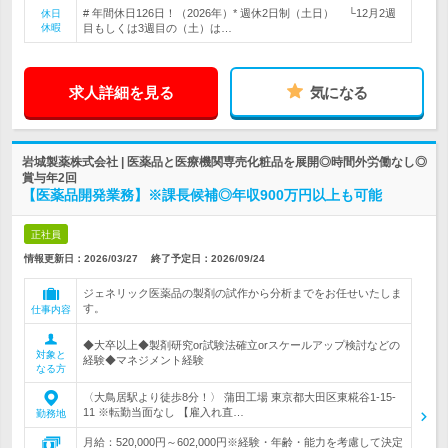
# 年間休日126日！（2026年）* 週休2日制（土日） └12月2週
休日
休暇
目もしくは3週目の（土）は…
求人詳細を見る
気になる
岩城製薬株式会社 | 医薬品と医療機関専売化粧品を展開◎時間外労働なし◎
賞与年2回
【医薬品開発業務】※課長候補◎年収900万円以上も可能
正社員
情報更新日：2026/03/27
終了予定日：
2026/09/24
ジェネリック医薬品の製剤の試作から分析までをお任せいたしま
す。
仕事内容
◆大卒以上◆製剤研究or試験法確立orスケールアップ検討などの
対象と
経験◆マネジメント経験
なる方
〈大鳥居駅より徒歩8分！〉 蒲田工場 東京都大田区東糀谷1-15-
11 ※転勤当面なし 【雇入れ直…
勤務地
月給：520,000円～602,000円※経験・年齢・能力を考慮して決定