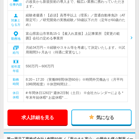
の改良から新規技術の導入まで、幅広い業務に携わっていただき
仕事内容
ます。
経験者優遇！【必須】高専卒以上（理系）／普通自動車免許（AT
限定可）／研究開発の実務経験／59歳以下の方（定年が60歳のた
対象と
め）
なる方
富山県富山市草島15-1 【雇入れ直後】上記事業所 【変更の範
囲】会社の定める事業所
勤務地
月給34万円～※経験やスキル等を考慮して決定いたします。※試
用期間3ヶ月あり（待遇に変更なし）
給与
550万円～600万円
初年度
年収
8:20～17:20 （実働8時間/休憩60分）※時間外労働あり（月平均
勤務
時間
10時間程度）※休憩時間12…
# 年間休日126日* 週休2日制（土日） ※会社カレンダーによる *
休日
休暇
年末年始休暇* お盆休暇* …
求人詳細を見る
気になる