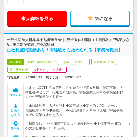
求人詳細を見る
気になる
一般社団法人日本集中治療医学会 | #完全週休2日制（土日祝休）#残業少な
め#第二新卒歓迎#年休125日
正社員登用実績あり！未経験から始められる【事務局職員】
契約社員
職種・業種未経験OK
急募
転勤なし
完全週休2日制
第二新卒歓迎
女性のおしごと掲載中
情報更新日：2026/03/11
終了予定日：
2026/08/27
【まずはOJT】会員管理、各委員会の準備＆対応、認定事業、学
術集会やセミナーの運営補助業務、学会活動に関する事務全般お
仕事内容
よび付帯業務などお任せ。
【未経験歓迎！人柄重視】◆高卒以上◆基本的なPC・メール、
電話応対スキル◆英語メールの読み書きスキル《優遇》学会事務
対象と
局での就業経験がある方
なる方
【転勤なし】 <<本郷三丁目駅より徒歩5分>> ◆本郷事務局 東京
都文京区本郷2-15-13 お茶…
勤務地