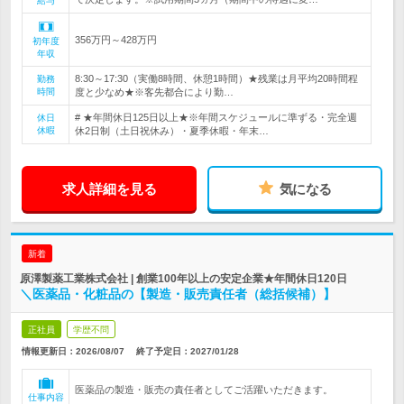
給与
356万円～428万円
初年度
年収
8:30～17:30（実働8時間、休憩1時間）★残業は月平均20時間程
勤務
時間
度と少なめ★※客先都合により勤…
# ★年間休日125日以上★※年間スケジュールに準ずる・完全週
休日
休暇
休2日制（土日祝休み）・夏季休暇・年末…
求人詳細を見る
気になる
新着
原澤製薬工業株式会社 | 創業100年以上の安定企業★年間休日120日
＼医薬品・化粧品の【製造・販売責任者（総括候補）】
正社員
学歴不問
情報更新日：2026/08/07
終了予定日：
2027/01/28
医薬品の製造・販売の責任者としてご活躍いただきます。
仕事内容