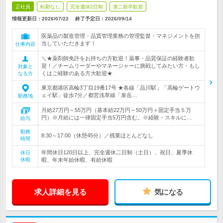
正社員
転勤なし
完全週休2日制
第二新卒歓迎
情報更新日：2026/07/22
終了予定日：
2026/09/14
医薬品の製造管理・品質管理業務の管理監督・マネジメントを担
当していただきます！
仕事内容
＼★薬剤師免許をお持ちの方歓迎！薬事・品質保証の経験者歓
迎！／チームリーダーやマネージャーに挑戦してみたい方・もし
対象と
くはご経験のある方大歓迎★
なる方
東京都港区高輪3丁目19番17号 ★各線「品川駅」「高輪ゲートウ
ェイ駅」徒歩7分／都営浅草線「泉岳…
勤務地
月給27万円～55万円（基本給22万円～50万円＋固定手当５万
円）※月給には一律固定手当5万円含む。※経験・スキルに…
給与
勤務
8:30～17:00（休憩45分）／残業ほとんどなし
時間
年間休日120日以上、完全週休二日制（土日）、祝日、夏季休
休日
休暇
暇、年末年始休暇、有給休暇
求人詳細を見る
気になる