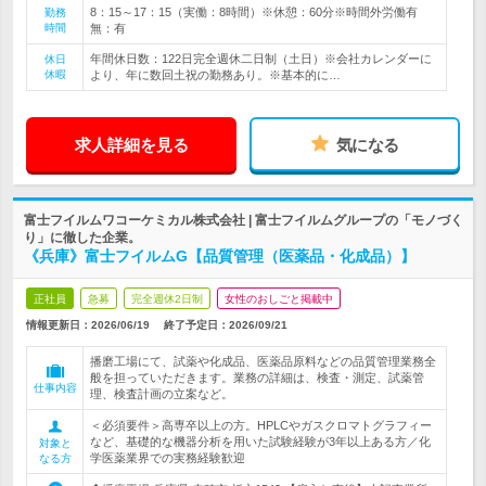
8：15～17：15（実働：8時間）※休憩：60分※時間外労働有
勤務
時間
無：有
年間休日数：122日完全週休二日制（土日）※会社カレンダーに
休日
休暇
より、年に数回土祝の勤務あり。※基本的に…
求人詳細を見る
気になる
富士フイルムワコーケミカル株式会社 | 富士フイルムグループの「モノづく
り」に徹した企業。
《兵庫》富士フイルムG【品質管理（医薬品・化成品）】
正社員
急募
完全週休2日制
女性のおしごと掲載中
情報更新日：2026/06/19
終了予定日：
2026/09/21
播磨工場にて、試薬や化成品、医薬品原料などの品質管理業務全
般を担っていただきます。業務の詳細は、検査・測定、試薬管
仕事内容
理、検査計画の立案など。
＜必須要件＞高専卒以上の方。HPLCやガスクロマトグラフィー
など、基礎的な機器分析を用いた試験経験が3年以上ある方／化
対象と
学医薬業界での実務経験歓迎
なる方