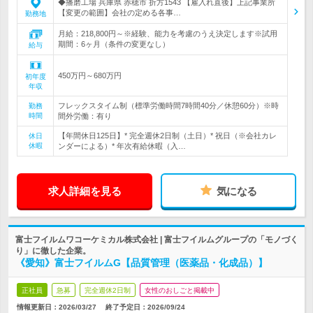
◆播磨工場 兵庫県 赤穂市 折方1543 【雇入れ直後】上記事業所
【変更の範囲】会社の定める各事…
勤務地
月給：218,800円～※経験、能力を考慮のうえ決定します※試用
期間：6ヶ月（条件の変更なし）
給与
450万円～680万円
初年度
年収
フレックスタイム制（標準労働時間7時間40分／休憩60分）※時
勤務
時間
間外労働：有り
【年間休日125日】* 完全週休2日制（土日）* 祝日（※会社カレ
休日
休暇
ンダーによる）* 年次有給休暇（入…
求人詳細を見る
気になる
富士フイルムワコーケミカル株式会社 | 富士フイルムグループの「モノづく
り」に徹した企業。
《愛知》富士フイルムG【品質管理（医薬品・化成品）】
正社員
急募
完全週休2日制
女性のおしごと掲載中
情報更新日：2026/03/27
終了予定日：
2026/09/24