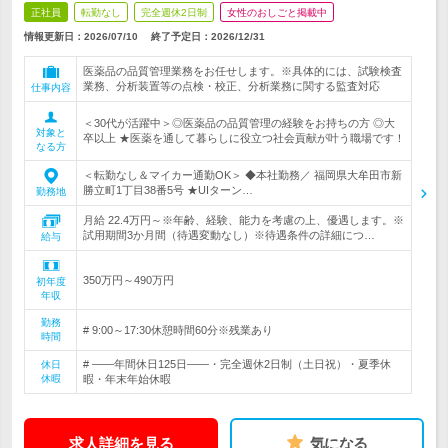
正社員
転勤なし
完全週休2日制
女性のおしごと掲載中
情報更新日：2026/07/10
終了予定日：
2026/12/31
医薬品の品質管理業務をお任せします。※具体的には、試験検査
業務、分析装置等の点検・校正、分析業務に関する監査対応
仕事内容
＜30代が活躍中＞◎医薬品の品質管理の経験をお持ちの方 ◎大
対象と
卒以上 ★医薬を通して暮らしに役立つ社会貢献が叶う職場です！
なる方
＜転勤なし＆マイカー通勤OK＞ ◆本社勤務／ 福岡県大牟田市新
勝立町1丁目38番5号 ★UIターン…
勤務地
月給 22.4万円～※年齢、経験、能力を考慮の上、優遇します。※
試用期間3か月間（待遇変動なし）※待遇条件の詳細につ…
給与
350万円～490万円
初年度
年収
勤務
# 9:00～17:30休憩時間60分※残業あり
時間
# ――年間休日125日――・完全週休2日制（土日祝）・夏季休
休日
休暇
暇・年末年始休暇
求人詳細を見る
気になる