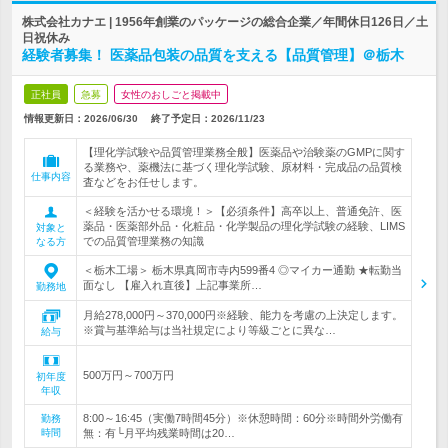
株式会社カナエ | 1956年創業のパッケージの総合企業／年間休日126日／土
日祝休み
経験者募集！ 医薬品包装の品質を支える【品質管理】＠栃木
正社員
急募
女性のおしごと掲載中
情報更新日：2026/06/30
終了予定日：
2026/11/23
【理化学試験や品質管理業務全般】医薬品や治験薬のGMPに関す
る業務や、薬機法に基づく理化学試験、原材料・完成品の品質検
仕事内容
査などをお任せします。
＜経験を活かせる環境！＞【必須条件】高卒以上、普通免許、医
薬品・医薬部外品・化粧品・化学製品の理化学試験の経験、LIMS
対象と
での品質管理業務の知識
なる方
＜栃木工場＞ 栃木県真岡市寺内599番4 ◎マイカー通勤 ★転勤当
面なし 【雇入れ直後】上記事業所…
勤務地
月給278,000円～370,000円※経験、能力を考慮の上決定します。
※賞与基準給与は当社規定により等級ごとに異な…
給与
500万円～700万円
初年度
年収
8:00～16:45（実働7時間45分）※休憩時間：60分※時間外労働有
勤務
時間
無：有└月平均残業時間は20…