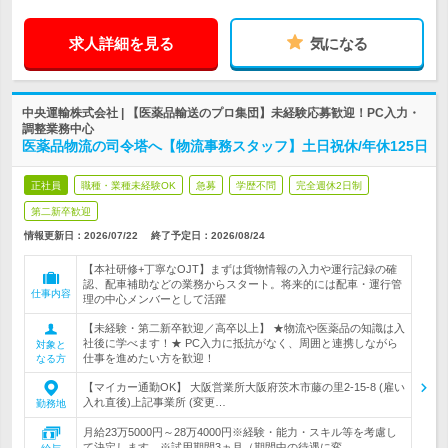
求人詳細を見る
気になる
中央運輸株式会社 | 【医薬品輸送のプロ集団】未経験応募歓迎！PC入力・
調整業務中心
医薬品物流の司令塔へ【物流事務スタッフ】土日祝休/年休125日
正社員
職種・業種未経験OK
急募
学歴不問
完全週休2日制
第二新卒歓迎
情報更新日：2026/07/22
終了予定日：
2026/08/24
【本社研修+丁寧なOJT】まずは貨物情報の入力や運行記録の確
認、配車補助などの業務からスタート。将来的には配車・運行管
仕事内容
理の中心メンバーとして活躍
【未経験・第二新卒歓迎／高卒以上】 ★物流や医薬品の知識は入
社後に学べます！★ PC入力に抵抗がなく、周囲と連携しながら
対象と
仕事を進めたい方を歓迎！
なる方
【マイカー通勤OK】 大阪営業所大阪府茨木市藤の里2-15-8 (雇い
入れ直後)上記事業所 (変更…
勤務地
月給23万5000円～28万4000円※経験・能力・スキル等を考慮し
て決定します。※試用期間3ヵ月（期間中の待遇に変…