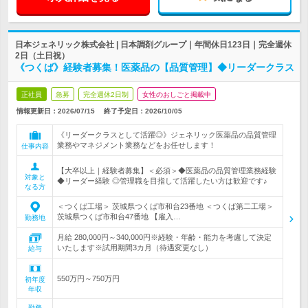
日本ジェネリック株式会社 | 日本調剤グループ｜年間休日123日｜完全週休
2日（土日祝）
《つくば》経験者募集！医薬品の【品質管理】◆リーダークラス
正社員
急募
完全週休2日制
女性のおしごと掲載中
情報更新日：2026/07/15
終了予定日：
2026/10/05
《リーダークラスとして活躍◎》ジェネリック医薬品の品質管理
業務やマネジメント業務などをお任せします！
仕事内容
【大卒以上｜経験者募集】＜必須＞◆医薬品の品質管理業務経験
対象と
◆リーダー経験 ◎管理職を目指して活躍したい方は歓迎です♪
なる方
＜つくば工場＞ 茨城県つくば市和台23番地 ＜つくば第二工場＞
茨城県つくば市和台47番地 【雇入…
勤務地
月給 280,000円～340,000円※経験・年齢・能力を考慮して決定
いたします※試用期間3カ月（待遇変更なし）
給与
550万円～750万円
初年度
年収
勤務