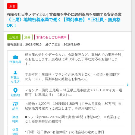
新着
有限会社日本メディカル | 首都圏を中心に調剤薬局を展開する安定企業
《上尾》地域密着薬局で働く【調剤事務】＊正社員・無資格
OK！
正社員
急募
女性のおしごと掲載中
情報更新日：2026/05/15
終了予定日：
2026/11/05
処方箋の受付やデータ入力、会計業務など、薬局内での事務全般
をお任せします。患者様に寄り添った丁寧な対応をお願いしま
仕事内容
す。
学歴不問！無資格・ブランクがある方もOK！＜必須＞64歳以下
対象と
の方（※）、調剤事務の経験をお持ちの方
なる方
＜センター薬局 上尾店＞ 埼玉県上尾市藤波3-305-1 ※マイカー通
勤可（駐車場あり） 【雇入れ…
勤務地
＜時給＞1,200円～19時以降1,300円（モデル月収例：30万円）※
経験能力考慮のうえ決定します。※試用期間3か…
給与
■シフト制9:00～20:30の間で実働8時間（休憩60分）※残業ほぼ
勤務
時間
なし※勤務時間の相談可
休日
* 日曜・祝日休み* 有給休暇* その他会社の定める休日
休暇