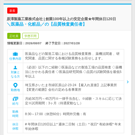
新着
原澤製薬工業株式会社 | 創業100年以上の安定企業★年間休日120日
＼医薬品・化粧品／の【品質検査責任者】
正社員
学歴不問
情報更新日：2026/08/07
終了予定日：
2027/01/28
医薬品などの製造工場における品質検査業務 、薬機法関連 、研
究関連、品質に関する各種試験業務をお任せします。
仕事内容
《必須》以下のご経験◇医薬品などの製造工場の品質検査 ◇薬機
法にかかわる責任者 ◇医薬品研究関係 ◇品質の試験関係を最低5
対象と
年以上
なる方
埼玉県さいたま市緑区原山2-23-24 【雇入れ直後】上記事業所
【変更の範囲】会社の定める各事業所
勤務地
月給30万円～45万円※一律手当含む。※経験・スキルに応じて決
定※試用期間：3ヶ月（待遇変動なし）
給与
勤務
8:30～17:00（休憩60分）時間外労働：有
時間
# 年間休日120日以上* 週休二日制（土日）* 祝日* 有給休暇* 年末
休日
休暇
年始休暇