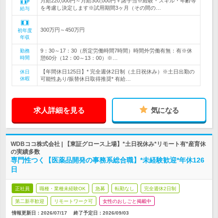
月給220,000円～月給300,000円＋諸手当※経験・スキル・年齢等
を考慮し決定します※試用期間3ヶ月（その間の…
給与
300万円～450万円
初年度
年収
9：30～17：30（所定労働時間7時間）時間外労働有無：有※休
勤務
時間
憩60分（12：00～13：00）※…
【年間休日125日】* 完全週休2日制（土日祝休み）※土日出勤の
休日
休暇
可能性あり/振替休日取得推奨* 有給…
求人詳細を見る
気になる
WDBココ株式会社 | 【東証グロース上場】*土日祝休み*リモート有*産育休
の実績多数
専門性つく【医薬品開発の事務系総合職】*未経験歓迎*年休126
日
正社員
職種・業種未経験OK
急募
転勤なし
完全週休2日制
第二新卒歓迎
リモートワーク可
女性のおしごと掲載中
情報更新日：2026/07/17
終了予定日：
2026/09/03