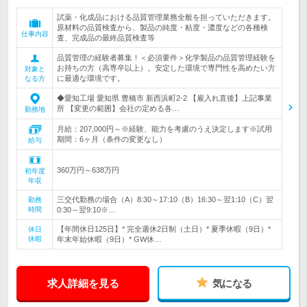
試薬・化成品における品質管理業務全般を担っていただきます。
原材料の品質検査から、製品の純度・粘度・濃度などの各種検
仕事内容
査、完成品の最終品質検査等
品質管理の経験者募集！＜必須要件＞化学製品の品質管理経験を
お持ちの方（高専卒以上）。安定した環境で専門性を高めたい方
対象と
に最適な環境です。
なる方
◆愛知工場 愛知県 豊橋市 新西浜町2-2 【雇入れ直後】上記事業
所 【変更の範囲】会社の定める各…
勤務地
月給：207,000円～※経験、能力を考慮のうえ決定します※試用
期間：6ヶ月（条件の変更なし）
給与
360万円～638万円
初年度
年収
三交代勤務の場合（A）8:30～17:10（B）16:30～翌1:10（C）翌
勤務
時間
0:30～翌9:10※…
【年間休日125日】* 完全週休2日制（土日）* 夏季休暇（9日）*
休日
休暇
年末年始休暇（9日）* GW休…
求人詳細を見る
気になる