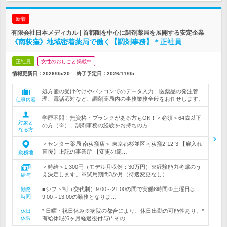
新着
有限会社日本メディカル | 首都圏を中心に調剤薬局を展開する安定企業
《南荻窪》地域密着薬局で働く【調剤事務】＊正社員
正社員
女性のおしごと掲載中
情報更新日：2026/05/20
終了予定日：
2026/11/05
処方箋の受け付けやパソコンでのデータ入力、医薬品の発注管
理、電話応対など、調剤薬局内の事務業務全般をお任せします。
仕事内容
学歴不問！無資格・ブランクがある方もOK！＜必須＞64歳以下
対象と
の方（※）、調剤事務の経験をお持ちの方
なる方
＜センター薬局 南荻窪店＞ 東京都杉並区南荻窪2-12-3 【雇入れ
直後】上記の事業所 【変更の範…
勤務地
＜時給＞1,300円（モデル月収例：30万円）※経験能力考慮のう
え決定します。※試用期間3か月（待遇変更なし）
給与
■シフト制（交代制）9:00～21:00の間で実働8時間※土曜日は
勤務
時間
9:00～13:00の勤務となりま…
* 日曜・祝日休み※病院の都合により、休日出勤の可能性あり。*
休日
休暇
有給休暇(6ヶ月経過後付与)* その…