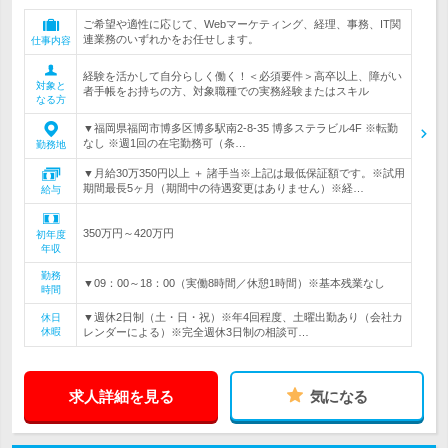
ご希望や適性に応じて、Webマーケティング、経理、事務、IT関
連業務のいずれかをお任せします。
仕事内容
経験を活かして自分らしく働く！＜必須要件＞高卒以上、障がい
対象と
者手帳をお持ちの方、対象職種での実務経験またはスキル
なる方
▼福岡県福岡市博多区博多駅南2-8-35 博多ステラビル4F ※転勤
なし ※週1回の在宅勤務可（条…
勤務地
▼月給30万350円以上 ＋ 諸手当※上記は最低保証額です。※試用
期間最長5ヶ月（期間中の待遇変更はありません）※経…
給与
350万円～420万円
初年度
年収
勤務
▼09：00～18：00（実働8時間／休憩1時間）※基本残業なし
時間
▼週休2日制（土・日・祝）※年4回程度、土曜出勤あり（会社カ
休日
休暇
レンダーによる）※完全週休3日制の相談可…
求人詳細を見る
気になる