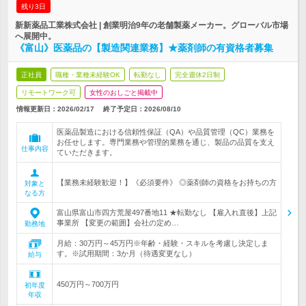
残り3日
新新薬品工業株式会社 | 創業明治9年の老舗製薬メーカー。グローバル市場
へ展開中。
《富山》医薬品の【製造関連業務】★薬剤師の有資格者募集
正社員
職種・業種未経験OK
転勤なし
完全週休2日制
リモートワーク可
女性のおしごと掲載中
情報更新日：2026/02/17
終了予定日：
2026/08/10
医薬品製造における信頼性保証（QA）や品質管理（QC）業務を
お任せします。専門業務や管理的業務を通じ、製品の品質を支え
仕事内容
ていただきます。
【業務未経験歓迎！】《必須要件》 ◎薬剤師の資格をお持ちの方
対象と
なる方
富山県富山市四方荒屋497番地11 ★転勤なし 【雇入れ直後】上記
事業所 【変更の範囲】会社の定め…
勤務地
月給：30万円～45万円※年齢・経験・スキルを考慮し決定しま
す。※試用期間：3か月（待遇変更なし）
給与
450万円～700万円
初年度
年収