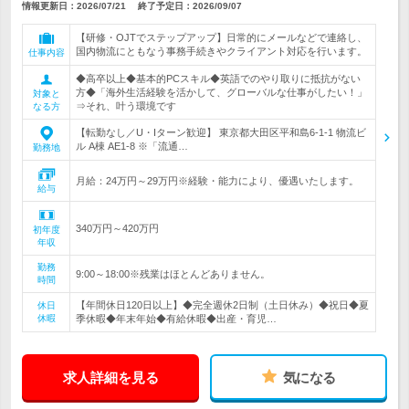
情報更新日：2026/07/21
終了予定日：
2026/09/07
【研修・OJTでステップアップ】日常的にメールなどで連絡し、
国内物流にともなう事務手続きやクライアント対応を行います。
仕事内容
◆高卒以上◆基本的PCスキル◆英語でのやり取りに抵抗がない
方◆「海外生活経験を活かして、グローバルな仕事がしたい！」
対象と
⇒それ、叶う環境です
なる方
【転勤なし／U・Iターン歓迎】 東京都大田区平和島6-1-1 物流ビ
ル A棟 AE1-8 ※「流通…
勤務地
月給：24万円～29万円※経験・能力により、優遇いたします。
給与
340万円～420万円
初年度
年収
勤務
9:00～18:00※残業はほとんどありません。
時間
【年間休日120日以上】◆完全週休2日制（土日休み）◆祝日◆夏
休日
休暇
季休暇◆年末年始◆有給休暇◆出産・育児…
求人詳細を見る
気になる