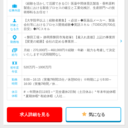
《経験を活かして活躍できる◎》医薬中間体受託製造・香料原料
製造における製造プロセスの確立と工業化検討、生産部門への技
仕事内容
術移転をお任せ！
【大学院卒以上｜経験者募集】＜必須＞◆医薬品メーカー、製薬
会社等におけるプロセス開発経験◆英語スキル（TOEIC(R)700点
対象と
目安）◆PCスキル
なる方
＜磐田工場＞ 静岡県磐田市海老塚1 【雇入れ直後】上記の事業所
【変更の範囲】会社の定める事業所…
勤務地
月給：270,000円～460,000円※経験・年齢・能力を考慮して決定
いたします※試用期間なし
給与
520万円～1000万円
初年度
年収
8:00～16:15（実働7時間15分／休憩60分）※時期により8:00～
勤務
時間
16:00（実働7時間／休…
# ＜年間休日119日＞* 完全週休2日制（土日休み）* 年末年始休暇
休日
休暇
* 夏期休暇* 有給休暇（入社…
求人詳細を見る
気になる