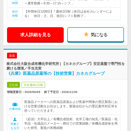
時間
＜通常勤務＞8:30～17:15＜シフ…
【年間休日1208日】* 週休2日制（休日は会社カレンダーによ
休日
休暇
る） 休日：土、日、祝日(シフト勤務プ…
求人詳細を見る
気になる
新着
株式会社大阪合成有機化学研究所 | 【カネカグループ】安定基盤で専門性を
磨ける環境／手当充実
《兵庫》医薬品原薬等の【技術営業】カネカグループ
正社員
完全週休2日制
情報更新日：2026/06/09
終了予定日：
2026/11/30
医薬品メーカーへの医薬品原薬および医薬中間体の受託製造にお
ける営業活動をお任せします。製薬会社からの受託案件対応等を
仕事内容
担っていただきます。
《必須》大卒以上／有機合成技術、化学工場の知見／医薬品・化
学品・化成品のメーカー・商社での営業経験／有機合成技術を用
対象と
いた研究、製造の実務経験
なる方