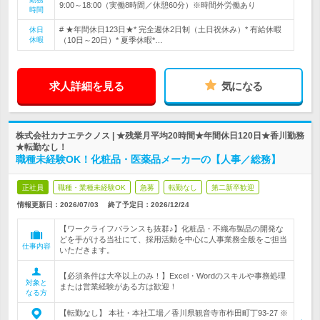
9:00～18:00（実働8時間／休憩60分）※時間外労働あり
時間
# ★年間休日123日★* 完全週休2日制（土日祝休み）* 有給休暇
休日
休暇
（10日～20日）* 夏季休暇*…
求人詳細を見る
気になる
株式会社カナエテクノス | ★残業月平均20時間★年間休日120日★香川勤務
★転勤なし！
職種未経験OK！化粧品・医薬品メーカーの【人事／総務】
正社員
職種・業種未経験OK
急募
転勤なし
第二新卒歓迎
情報更新日：2026/07/03
終了予定日：
2026/12/24
【ワークライフバランスも抜群♪】化粧品・不織布製品の開発な
どを手がける当社にて、採用活動を中心に人事業務全般をご担当
仕事内容
いただきます。
【必須条件は大卒以上のみ！】Excel・Wordのスキルや事務処理
対象と
または営業経験がある方は歓迎！
なる方
【転勤なし】 本社・本社工場／香川県観音寺市柞田町丁93-27 ※