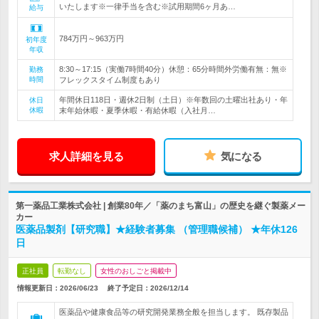
いたします※一律手当を含む※試用期間6ヶ月あ…
給与
784万円～963万円
初年度
年収
8:30～17:15（実働7時間40分）休憩：65分時間外労働有無：無※
勤務
時間
フレックスタイム制度もあり
年間休日118日・週休2日制（土日）※年数回の土曜出社あり・年
休日
休暇
末年始休暇・夏季休暇・有給休暇（入社月…
求人詳細を見る
気になる
第一薬品工業株式会社 | 創業80年／「薬のまち富山」の歴史を継ぐ製薬メー
カー
医薬品製剤【研究職】★経験者募集 （管理職候補） ★年休126
日
正社員
転勤なし
女性のおしごと掲載中
情報更新日：2026/06/23
終了予定日：
2026/12/14
医薬品や健康食品等の研究開発業務全般を担当します。 既存製品