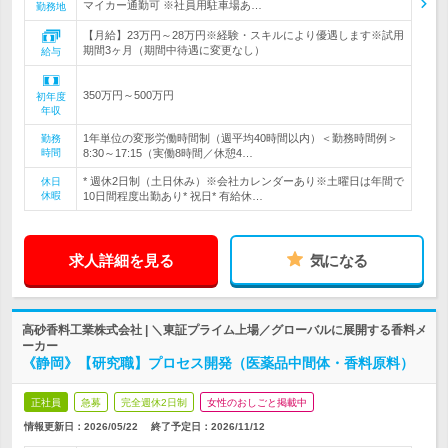
マイカー通勤可 ※社員用駐車場あ…
勤務地
【月給】23万円～28万円※経験・スキルにより優遇します※試用
期間3ヶ月（期間中待遇に変更なし）
給与
350万円～500万円
初年度
年収
1年単位の変形労働時間制（週平均40時間以内）＜勤務時間例＞
勤務
時間
8:30～17:15（実働8時間／休憩4…
* 週休2日制（土日休み）※会社カレンダーあり※土曜日は年間で
休日
休暇
10日間程度出勤あり* 祝日* 有給休…
求人詳細を見る
気になる
高砂香料工業株式会社 | ＼東証プライム上場／グローバルに展開する香料メ
ーカー
《静岡》【研究職】プロセス開発（医薬品中間体・香料原料）
正社員
急募
完全週休2日制
女性のおしごと掲載中
情報更新日：2026/05/22
終了予定日：
2026/11/12