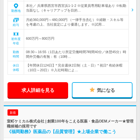
本社／ 兵庫県西宮市西宮浜1-1-2 ※従業員専用駐車場あり ※転勤
当面なし（キャリアアップを目的…
勤務地
月給360,000円～480,000円 （一律手当含む）※経験・スキル等
を考慮の上、当社規定により優遇します。※試用…
給与
600万円～800万円
初年度
年収
08:30～16:55（1日あたり所定労働時間7時間40分／休憩45分）時
勤務
時間
間外労働の有無：有（10時…
【年間休日124日】* 完全週休2日制（土・日）* 祝日* 有給休暇
休日
休暇
（10日～20日）※入社時期によ…
求人詳細を見る
気になる
新着
室町ケミカル株式会社 | 創業100年をこえる医薬・食品OEMメーカー★管理
職候補の採用です
《福岡勤務》医薬品の【品質管理】★上場企業で働こう