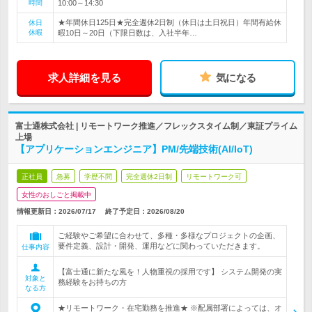
時間
10:00～14:30
★年間休日125日★完全週休2日制（休日は土日祝日）年間有給休
休日
休暇
暇10日～20日（下限日数は、入社半年…
求人詳細を見る
気になる
富士通株式会社 | リモートワーク推進／フレックスタイム制／東証プライム
上場
【アプリケーションエンジニア】PM/先端技術(AI/IoT)
正社員
急募
学歴不問
完全週休2日制
リモートワーク可
女性のおしごと掲載中
情報更新日：2026/07/17
終了予定日：
2026/08/20
ご経験やご希望に合わせて、多種・多様なプロジェクトの企画、
要件定義、設計・開発、運用などに関わっていただきます。
仕事内容
【富士通に新たな風を！人物重視の採用です】 システム開発の実
対象と
務経験をお持ちの方
なる方
★リモートワーク・在宅勤務を推進★ ※配属部署によっては、オ