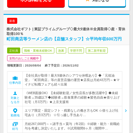
新着
株式会社ギフト | 東証プライムグループ◇最大9連休※全員取得◇産・育休
取得100％
町田商店等ラーメン店の【店舗スタッフ】☆平均年収600万円
正社員
職種・業種未経験OK
急募
学歴不問
第二新卒歓迎
女性のおしごと掲載中
情報更新日：2026/08/04
終了予定日：
2026/11/02
【全社員が取得！最大9連休のシアワセ休暇あり】◆「元祖油
堂」「町田商店」等の直営店舗の運営★店長は月給43万円～★マ
仕事内容
イナビ転職フェアも続々出展
《WEB面接OK》【未経験歓迎／女性店長が多数活躍中】◆未経
験者→35歳以下◆経験者→飲食業界の経験★髪色自由★借り上げ
対象と
社宅（月3万円）★上京支援有
なる方
エリア限定・固定シフト・残業なしの働き方もOK ☆借り上げ社
宅あり（月3万円） ☆引っ越し手当あり…
勤務地
月給267,000円～＋諸手当＋賞与（年2回）※経験・能力・前職給
与を考慮し決定いたします。※試用期間6ヶ月（期間中…
給与