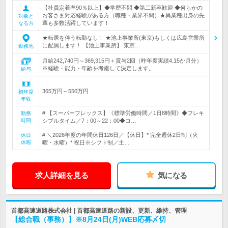
【社員定着率90％以上】◆学歴不問 ◆第二新卒歓迎 ◆何らかの
お客さま対応経験がある方（職種・業界不問）★異業種出身の先
対象と
輩も多数活躍しています！
なる方
★転居を伴う転勤なし！ ★池上事業所(東京)もしくは広島営業所
に配属します！ 【池上事業所】 東京…
勤務地
月給242,740円～369,315円＋賞与2回（昨年度実績4.15か月分）
※経験・能力・年齢を考慮して決定します。…
給与
365万円～550万円
初年度
年収
# 【スーパーフレックス】《標準労働時間／1日8時間》◆フレキ
勤務
時間
シブルタイム／7：00～22：00◆コ…
# ＼2026年度の年間休日126日／【休日】* 完全週休2日制（火
休日
休暇
曜・水曜）* 祝日※シフト制／土…
求人詳細を見る
気になる
首都高速道路株式会社 | 首都高速道路の新設、更新、維持、管理
【総合職（事務）】※8月24日(月)WEB応募〆切