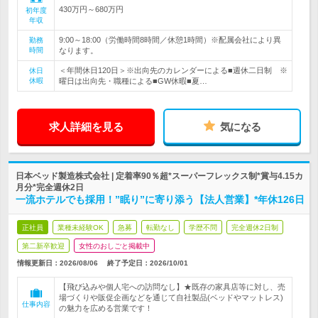
430万円～680万円
初年度
年収
9:00～18:00（労働時間8時間／休憩1時間）※配属会社により異
勤務
時間
なります。
＜年間休日120日＞※出向先のカレンダーによる■週休二日制 ※
休日
休暇
曜日は出向先・職種による■GW休暇■夏…
求人詳細を見る
気になる
日本ベッド製造株式会社 | 定着率90％超*スーパーフレックス制*賞与4.15カ
月分*完全週休2日
一流ホテルでも採用！”眠り”に寄り添う【法人営業】*年休126日
正社員
業種未経験OK
急募
転勤なし
学歴不問
完全週休2日制
第二新卒歓迎
女性のおしごと掲載中
情報更新日：2026/08/06
終了予定日：
2026/10/01
【飛び込みや個人宅への訪問なし】★既存の家具店等に対し、売
場づくりや販促企画などを通じて自社製品(ベッドやマットレス)
仕事内容
の魅力を広める営業です！