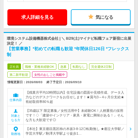
求人詳細を見る
気になる
環境システム設備機器株式会社 | ＼ 8/29(土)マイナビ転職フェア新宿に出展
決定！ ／
【営業事務】*初めての転職も歓迎 *年間休日126日 *フレックス
制
正社員
職種・業種未経験OK
急募
転勤なし
完全週休2日制
第二新卒歓迎
女性のおしごと掲載中
情報更新日：2026/08/03
終了予定日：
2026/09/10
【残業月平均10時間以内】住宅設備の図面や見積作成、データ入
力などのデスクワークをお任せします！★賞与3～4ヶ月分支給★
仕事内容
有給取得率80％超
【35歳以下 限定募集／女性活用中】未経験OK！人柄重視の採用
です！◇「建築やインテリア・家具・家電に興味がある！」そん
対象と
な方も大歓迎です◎
なる方
【本社】東京都目黒区柿の木坂3-8-12◎転勤無し ★都立大学駅／
学芸大学駅／駒澤大学駅より徒歩1…
勤務地