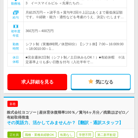
3 イースマイルビル ＜先輩たちの…
勤務地
月給25万円～＋諸手当＋賞与年2回※上記はあくまで最低保証額
です。※経験・能力・適性などを考慮のうえ、決定いたします…
給与
360万円～400万円
初年度
年収
シフト制（実働8時間／休憩60分）【シフト例】7:00～16:009:00
勤務
時間
～18:0010:00～1…
■完全週休2日制（シフト制／土日休みもOK！）■有給休暇 ※法
休日
休暇
定基準よりも多い日数を付与（入社半年で…
求人詳細を見る
気になる
新着
株式会社ヨコソー | 産休育休復帰率100％／賞与4ヶ月分／残業ほぼゼロ／
有給取得推進
その英語力、活かしてみませんか？【翻訳・通訳スタッフ】
正社員
職種・業種未経験OK
転勤なし
学歴不問
第二新卒歓迎