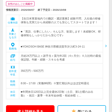
女性のおしごと掲載中
情報更新日：2026/08/07
終了予定日：
2026/10/08
【在日米軍基地内での翻訳・通訳業務】経験不問、入社後の研修
体制も充実だから未経験の人でも安心してスタートできます！
仕事内容
■「英語、仕事にしたい」そんな方、歓迎します！未経験OK、研
対象と
修体制もしっかりだから安心です♪
なる方
■YOKOSOH BASE 神奈川県横須賀市汐入町3-24-11
勤務地
月給24万円以上＋諸手当＋賞与年2回（4ヶ月分）※入社時の最低
保証額。年齢・経験・スキルを考慮
給与
350万円～500万円
初年度
年収
勤務
8:00～17:00（実働8時間）※繁忙期以外はほぼ定時退社
時間
■年間休日120日以上完全週休2日制（土日、第1土曜のみ出
休日
休暇
勤）・祝日・夏季・年末年始休暇・有給休暇（…
求人詳細を見る
気になる