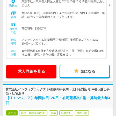
東京本社／東京都大田区大森北 2丁目13番11号 ※原則転勤はあり
ません
勤務地
月給220,000円～390,000円☆★平均年収1329万円★☆※経験・年
齢・能力を十分考慮のうえ、決定します。
給与
750万円～1330万円
初年度
年収
フレックスタイム制※標準労働時間7.75時間※コアタイムは
勤務
時間
10:00～14:30です。
★年間休日125日★完全週休2日制(土・日、祝日）有給休暇(初年
休日
休暇
度10日)、慶弔・特別休暇、育児支援…
求人詳細を見る
気になる
株式会社インフォプラックス | ■面接1回(夜間・土日も対応可) ■引っ越し手
当・社宅あり
【ITエンジニア】年間休日126日・在宅勤務約6割・賞与最大年3
回
正社員
職種・業種未経験OK
急募
転勤なし
学歴不問