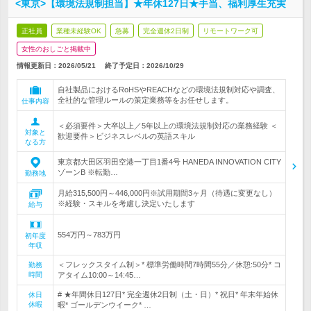
<東京>【環境法規制担当】★年休127日★手当、福利厚生充実
正社員
業種未経験OK
急募
完全週休2日制
リモートワーク可
女性のおしごと掲載中
情報更新日：2026/05/21
終了予定日：
2026/10/29
自社製品におけるRoHSやREACHなどの環境法規制対応や調査、
全社的な管理ルールの策定業務等をお任せします。
仕事内容
＜必須要件＞大卒以上／5年以上の環境法規制対応の業務経験 ＜
対象と
歓迎要件＞ビジネスレベルの英語スキル
なる方
東京都大田区羽田空港一丁目1番4号 HANEDA INNOVATION CITY
ゾーンB ※転勤…
勤務地
月給315,500円～446,000円※試用期間3ヶ月（待遇に変更なし）
※経験・スキルを考慮し決定いたします
給与
554万円～783万円
初年度
年収
＜フレックスタイム制＞* 標準労働時間7時間55分／休憩:50分* コ
勤務
時間
アタイム10:00～14:45…
# ★年間休日127日* 完全週休2日制（土・日）* 祝日* 年末年始休
休日
休暇
暇* ゴールデンウイーク* …