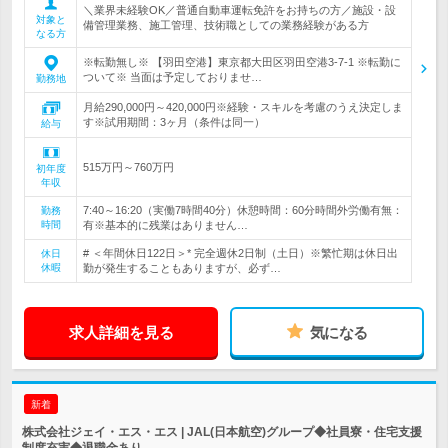
＼業界未経験OK／普通自動車運転免許をお持ちの方／施設・設
対象と
備管理業務、施工管理、技術職としての業務経験がある方
なる方
※転勤無し※ 【羽田空港】東京都大田区羽田空港3-7-1 ※転勤に
ついて※ 当面は予定しておりませ…
勤務地
月給290,000円～420,000円※経験・スキルを考慮のうえ決定しま
す※試用期間：3ヶ月（条件は同一）
給与
515万円～760万円
初年度
年収
7:40～16:20（実働7時間40分）休憩時間：60分時間外労働有無：
勤務
時間
有※基本的に残業はありません…
# ＜年間休日122日＞* 完全週休2日制（土日）※繁忙期は休日出
休日
休暇
勤が発生することもありますが、必ず…
求人詳細を見る
気になる
新着
株式会社ジェイ・エス・エス | JAL(日本航空)グループ◆社員寮・住宅支援