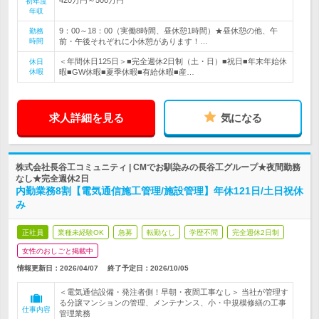
初年度
年収
9：00～18：00（実働8時間、昼休憩1時間）★昼休憩の他、午
勤務
時間
前・午後それぞれに小休憩があります！…
＜年間休日125日＞■完全週休2日制（土・日）■祝日■年末年始休
休日
休暇
暇■GW休暇■夏季休暇■有給休暇■産…
求人詳細を見る
気になる
株式会社長谷工コミュニティ | CMでお馴染みの長谷工グループ★夜間勤務
なし★完全週休2日
内勤業務8割【電気通信施工管理/施設管理】年休121日/土日祝休
み
正社員
業種未経験OK
急募
転勤なし
学歴不問
完全週休2日制
女性のおしごと掲載中
情報更新日：2026/04/07
終了予定日：
2026/10/05
＜電気通信設備・発注者側！早朝・夜間工事なし＞ 当社が管理す
る分譲マンションの管理、メンテナンス、小・中規模修繕の工事
仕事内容
管理業務