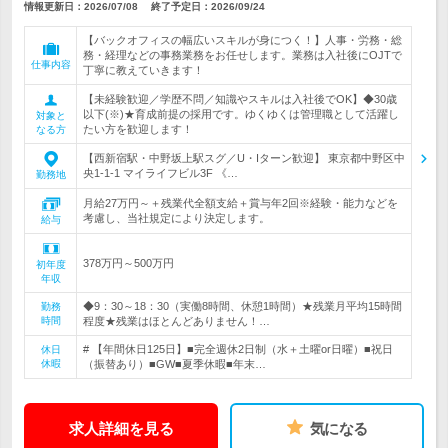
情報更新日：2026/07/08
終了予定日：
2026/09/24
【バックオフィスの幅広いスキルが身につく！】人事・労務・総
務・経理などの事務業務をお任せします。業務は入社後にOJTで
仕事内容
丁寧に教えていきます！
【未経験歓迎／学歴不問／知識やスキルは入社後でOK】◆30歳
以下(※)★育成前提の採用です。ゆくゆくは管理職として活躍し
対象と
たい方を歓迎します！
なる方
【西新宿駅・中野坂上駅スグ／U・Iターン歓迎】 東京都中野区中
央1-1-1 マイライフビル3F 《…
勤務地
月給27万円～＋残業代全額支給＋賞与年2回※経験・能力などを
考慮し、当社規定により決定します。
給与
378万円～500万円
初年度
年収
◆9：30～18：30（実働8時間、休憩1時間）★残業月平均15時間
勤務
時間
程度★残業はほとんどありません！…
# 【年間休日125日】■完全週休2日制（水＋土曜or日曜）■祝日
休日
休暇
（振替あり）■GW■夏季休暇■年末…
求人詳細を見る
気になる