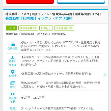
株式会社ディスコ | 東証プライム上場◆賞与年4回支給◆年間休日125日
長野勤務【社内SE】インフラ・アプリ開発
正社員
業種未経験OK
転勤なし
完全週休2日制
情報更新日：2026/07/31
終了予定日：
2026/08/24
経験スキル・希望に応じて社内向けWEBアプリ・生産拠点で利用
するiOSアプリの開発や、社内システム・インフラ全般の企画/構
仕事内容
築/運用等をお任せします。
【必須条件】サーバの設計/構築のご経験（1年以上）もしくは何
らかのアプリケーション開発経験（プログラミング言語は不問）
対象と
をお持ちの方
なる方
<茅野工場>※原則転勤はありません 長野県茅野市豊平480
勤務地
月給220,000円～ ＋ 賞与年4回※試用期間3カ月間（期間中の待遇
の変更なし）※経験・年齢・能力を十分考慮のうえ…
給与
750万円～1330万円
初年度
年収
フレックスタイム制※標準労働時間7.75時間※コアタイムは
勤務