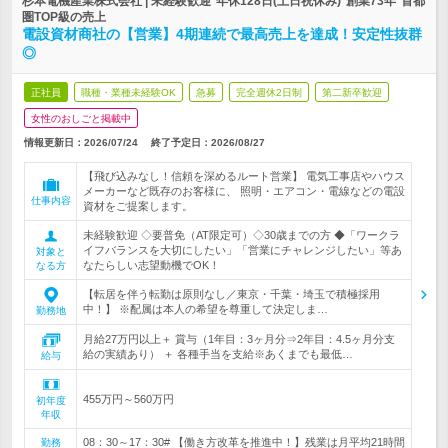
杉本電機産業株式会社 | 未経験歓迎*年休128日(土日祝休み)*創業73年*首都
圏TOP級の売上
電設資材商社の【営業】4期連続で最高売上を達成！安定性抜群
◎
正社員
職種・業種未経験OK
急募
完全週休2日制
第二新卒歓迎
女性のおしごと掲載中
情報更新日：2026/07/24
終了予定日：
2026/08/27
【飛び込みなし！信頼を深めるルート営業】 電気工事店やハウス
メーカーなど既存のお客様に、 照明・エアコン・電線などの電設
仕事内容
資材をご提案します。
未経験歓迎 ◇要普免（AT限定可）◇30歳までの方 ◆「ワークラ
イフバランスを大切にしたい」「営業にチャレンジしたい」等あ
対象と
なたらしい志望動機でOK！
なる方
【転居を伴う転勤は原則なし／東京・千葉・埼玉で積極採用
中！】 ※配属は本人の希望を尊重して決定しま…
勤務地
月給27万円以上＋ 賞与（1年目：3ヶ月分⇒2年目：4.5ヶ月分支
給の実績あり） ＋ 各種手当を支給※あくまでも最低…
給与
455万円～560万円
初年度
年収
08：30～17：30# 【働き方改革を推進中！】残業は月平均21時間
勤務