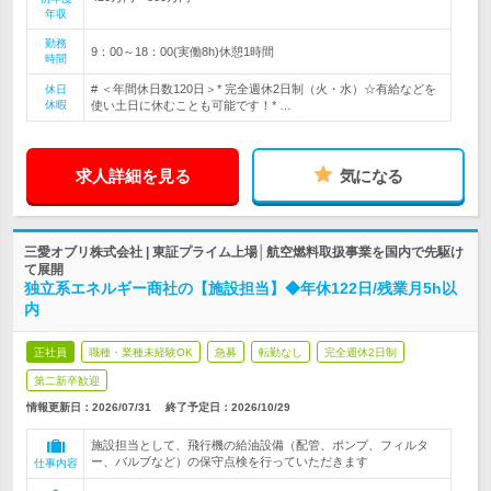
年収
勤務
9：00～18：00(実働8h)休憩1時間
時間
# ＜年間休日数120日＞* 完全週休2日制（火・水）☆有給などを
休日
休暇
使い土日に休むことも可能です！* …
求人詳細を見る
気になる
三愛オブリ株式会社 | 東証プライム上場│航空燃料取扱事業を国内で先駆け
て展開
独立系エネルギー商社の【施設担当】◆年休122日/残業月5h以
内
正社員
職種・業種未経験OK
急募
転勤なし
完全週休2日制
第二新卒歓迎
情報更新日：2026/07/31
終了予定日：
2026/10/29
施設担当として、飛行機の給油設備（配管、ポンプ、フィルタ
ー、バルブなど）の保守点検を行っていただきます
仕事内容