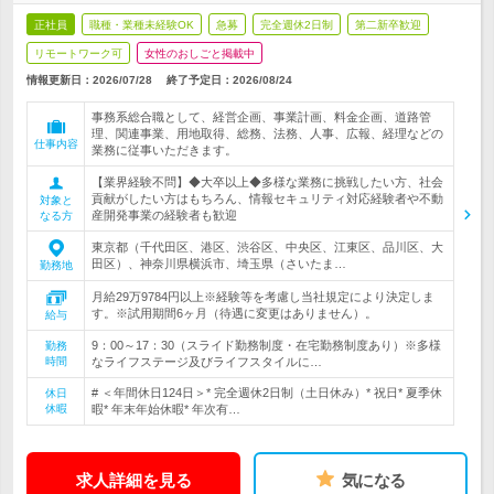
正社員
職種・業種未経験OK
急募
完全週休2日制
第二新卒歓迎
リモートワーク可
女性のおしごと掲載中
情報更新日：2026/07/28
終了予定日：
2026/08/24
事務系総合職として、経営企画、事業計画、料金企画、道路管
理、関連事業、用地取得、総務、法務、人事、広報、経理などの
仕事内容
業務に従事いただきます。
【業界経験不問】◆大卒以上◆多様な業務に挑戦したい方、社会
貢献がしたい方はもちろん、情報セキュリティ対応経験者や不動
対象と
産開発事業の経験者も歓迎
なる方
東京都（千代田区、港区、渋谷区、中央区、江東区、品川区、大
田区）、神奈川県横浜市、埼玉県（さいたま…
勤務地
月給29万9784円以上※経験等を考慮し当社規定により決定しま
す。※試用期間6ヶ月（待遇に変更はありません）。
給与
9：00～17：30（スライド勤務制度・在宅勤務制度あり）※多様
勤務
時間
なライフステージ及びライフスタイルに…
# ＜年間休日124日＞* 完全週休2日制（土日休み）* 祝日* 夏季休
休日
休暇
暇* 年末年始休暇* 年次有…
求人詳細を見る
気になる