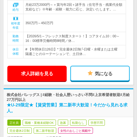
月給23万2000円～＋賞与年2回＋諸手当（住宅手当・残業代全額
支給など）※年齢・経験・能力に応じ、決定いたします。…
給与
350万円～450万円
初年度
年収
【2026/5/1～フレックス制度スタート！】コアタイム10：00～
勤務
時間
16：00標準労働時間8時間／休…
# 【年間休日126日】* 完全週休2日制└日曜・水曜または土曜
休日
休暇
隔週ごとのローテーションで、土日休…
求人詳細を見る
気になる
株式会社バレッグス | #経験・社会人歴いっさい不問#上京希望者歓迎#月給
27万円以上
★U-29限定★【賃貸営業】第二新卒大歓迎！今だから見れる求
人。
正社員
職種・業種未経験OK
急募
転勤なし
学歴不問
完全週休2日制
第二新卒歓迎
女性のおしごと掲載中