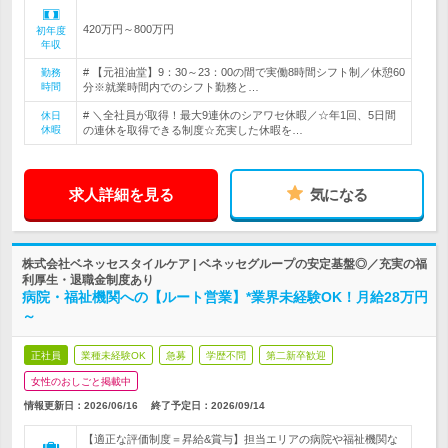
420万円～800万円
初年度
年収
# 【元祖油堂】9：30～23：00の間で実働8時間シフト制／休憩60
勤務
時間
分※就業時間内でのシフト勤務と…
# ＼全社員が取得！最大9連休のシアワセ休暇／☆年1回、5日間
休日
休暇
の連休を取得できる制度☆充実した休暇を…
求人詳細を見る
気になる
株式会社ベネッセスタイルケア | ベネッセグループの安定基盤◎／充実の福
利厚生・退職金制度あり
病院・福祉機関への【ルート営業】*業界未経験OK！月給28万円
～
正社員
業種未経験OK
急募
学歴不問
第二新卒歓迎
女性のおしごと掲載中
情報更新日：2026/06/16
終了予定日：
2026/09/14
【適正な評価制度＝昇給&賞与】担当エリアの病院や福祉機関な