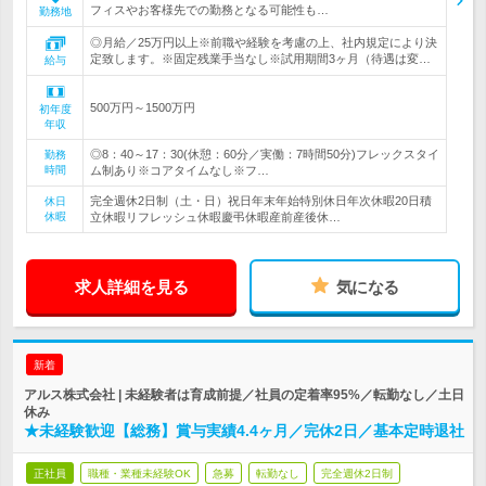
フィスやお客様先での勤務となる可能性も…
勤務地
◎月給／25万円以上※前職や経験を考慮の上、社内規定により決
定致します。※固定残業手当なし※試用期間3ヶ月（待遇は変…
給与
500万円～1500万円
初年度
年収
◎8：40～17：30(休憩：60分／実働：7時間50分)フレックスタイ
勤務
時間
ム制あり※コアタイムなし※フ…
完全週休2日制（土・日）祝日年末年始特別休日年次休暇20日積
休日
休暇
立休暇リフレッシュ休暇慶弔休暇産前産後休…
求人詳細を見る
気になる
新着
アルス株式会社 | 未経験者は育成前提／社員の定着率95%／転勤なし／土日
休み
★未経験歓迎【総務】賞与実績4.4ヶ月／完休2日／基本定時退社
正社員
職種・業種未経験OK
急募
転勤なし
完全週休2日制