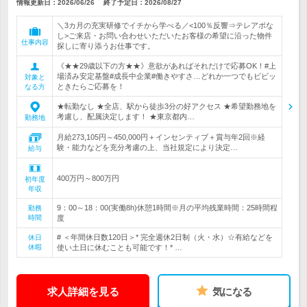
情報更新日：2026/06/26
終了予定日：
2026/08/27
＼3カ月の充実研修でイチから学べる／<100％反響⇒テレアポな
し>ご来店・お問い合わせいただいたお客様の希望に沿った物件
仕事内容
探しに寄り添うお仕事です。
《★★29歳以下の方★★》意欲があればそれだけで応募OK！#上
場済み安定基盤#成長中企業#働きやすさ…どれか一つでもビビッ
対象と
ときたらご応募を！
なる方
★転勤なし ★全店、駅から徒歩3分の好アクセス ★希望勤務地を
考慮し、配属決定します！ ★東京都内…
勤務地
月給273,105円～450,000円＋インセンティブ＋賞与年2回※経
験・能力などを充分考慮の上、当社規定により決定…
給与
400万円～800万円
初年度
年収
9：00～18：00(実働8h)休憩1時間※月の平均残業時間：25時間程
勤務
時間
度
# ＜年間休日数120日＞* 完全週休2日制（火・水）☆有給などを
休日
休暇
使い土日に休むことも可能です！* …
求人詳細を見る
気になる