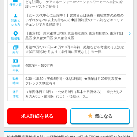
どを訪問し、ケアマネージャーやソーシャルワーカーへ自社の介
仕事内容
護サービスをご紹介！
【20～30代中心に活躍中！】営業または医療・福祉業界の経験の
いずれかを2年以上お持ちの方◆評価制度&チーム制などキャリア
対象と
チェンジできる好環境！
なる方
【東京都】 東京都世田谷区 東京都江東区 東京都杉並区 東京都目
黒区 東京都大田区 東京都台東区…
勤務地
月給28万2,363円～41万919円※年齢、経験などを考慮のうえ決定
※試用期間3か月あり（条件面に変更なし）※一律…
給与
400万円～580万円
初年度
年収
9:30～18:30（実働8時間・休憩1時間）★残業は月20時間程度★
勤務
時間
フレックス制度有り
＜年間休日113日＞・公休月9日（基本土日祝休み） ※ただし2
休日
休暇
月のみ8日・前期休（3日）・後期休（3…
求人詳細を見る
気になる