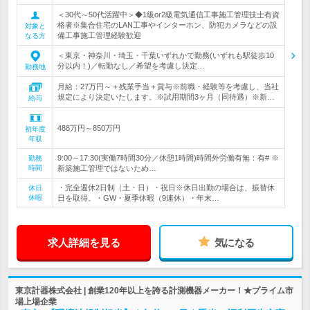
＜30代～50代活躍中＞◆1級or2級電気通信工事施工管理技士有資
格者※集合住宅のLAN工事やインターホン、防犯カメラなどの設
対象と
備工事施工管理経験歓迎
なる方
＜東京・神奈川・埼玉・千葉いずれかで勤務(いずれも駅徒歩10
分以内！)／転勤なし／希望を考慮し決定…
勤務地
月給：27万円～＋残業手当＋賞与※前職・経験等を考慮し、当社
規定により決定いたします。※試用期間3ヶ月（同待遇）※新…
給与
488万円～850万円
初年度
年収
9:00～17:30(実働7時間30分／休憩1時間)時間外労働有無：有# ※
勤務
時間
新築施工管理ではないため…
・完全週休2日制（土・日）・祝日※休日出勤の場合は、振替休
休日
休暇
日を取得。・GW・夏季休暇（9連休）・年末…
求人詳細を見る
気になる
東京計器株式会社 | 創業120年以上を誇る計測機器メーカー！★プライム市
場上場企業