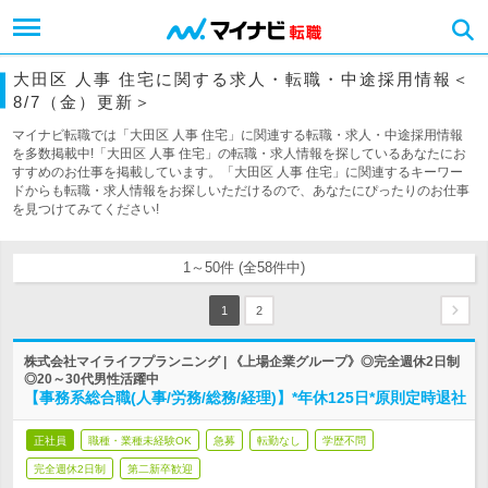
大田区 人事 住宅に関する求人・転職・中途採用情報＜
8/7（金）更新＞
マイナビ転職では「大田区 人事 住宅」に関連する転職・求人・中途採用情報
を多数掲載中!「大田区 人事 住宅」の転職・求人情報を探しているあなたにお
すすめのお仕事を掲載しています。「大田区 人事 住宅」に関連するキーワー
ドからも転職・求人情報をお探しいただけるので、あなたにぴったりのお仕事
を見つけてみてください!
1～50件 (全58件中)
1
2
株式会社マイライフプランニング | 《上場企業グループ》◎完全週休2日制
◎20～30代男性活躍中
【事務系総合職(人事/労務/総務/経理)】*年休125日*原則定時退社
正社員
職種・業種未経験OK
急募
転勤なし
学歴不問
完全週休2日制
第二新卒歓迎