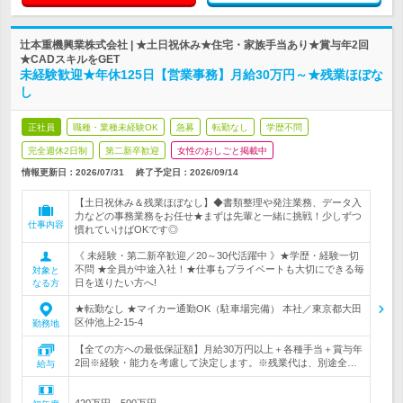
辻本重機興業株式会社 | ★土日祝休み★住宅・家族手当あり★賞与年2回
★CADスキルをGET
未経験歓迎★年休125日【営業事務】月給30万円～★残業ほぼな
し
正社員
職種・業種未経験OK
急募
転勤なし
学歴不問
完全週休2日制
第二新卒歓迎
女性のおしごと掲載中
情報更新日：2026/07/31
終了予定日：
2026/09/14
【土日祝休み＆残業ほぼなし】◆書類整理や発注業務、データ入
力などの事務業務をお任せ★まずは先輩と一緒に挑戦！少しずつ
仕事内容
慣れていけばOKです◎
《 未経験・第二新卒歓迎／20～30代活躍中 》★学歴・経験一切
不問 ★全員が中途入社！★仕事もプライベートも大切にできる毎
対象と
日を送りたい方へ!
なる方
★転勤なし ★マイカー通勤OK（駐車場完備） 本社／東京都大田
区仲池上2-15-4
勤務地
【全ての方への最低保証額】月給30万円以上＋各種手当＋賞与年
2回※経験・能力を考慮して決定します。※残業代は、別途全…
給与
420万円～500万円