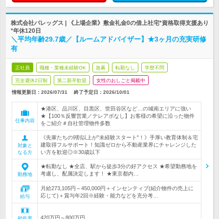
株式会社バレッグス | 《上場企業》敷金礼金0の借上社宅*資格取得支援あり
*年休120日
＼平均年齢29.7歳／【ルームアドバイザー】★3ヶ月の充実研修
有
正社員
職種・業種未経験OK
急募
転勤なし
学歴不問
完全週休2日制
第二新卒歓迎
女性のおしごと掲載中
情報更新日：2026/07/31
終了予定日：
2026/10/01
★港区、品川区、目黒区、世田谷区など…の城南エリアに強い
★【100％反響営業／テレアポなし】お客様の希望に沿った物件
仕事内容
をご紹介＃自社管理物件多数
《先輩たちの9割以上が"未経験スタート"！》手厚い教育体制＆宅
建取得フルサポート！知識ゼロから不動産業界にチャレンジした
対象と
い方を歓迎◎※30歳以下
なる方
★転勤なし ★全店、駅から徒歩3分の好アクセス ★希望勤務地を
考慮し、配属決定します！ ★東京都内…
勤務地
月給273,105円～450,000円＋インセンティブ(紹介物件の売上に
応じて)＋賞与年2回※経験・能力などを充分考…
給与
420万円～800万円
初年度