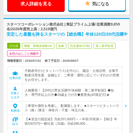
求人詳細を見る
気になる
スターツコーポレーション株式会社 | 東証プライム上場/ 従業員数9,859
名/2026年度売上高：2,519億円
安定した基盤を誇るスターツの【総合職】年休120日/20代活躍中
正社員
職種・業種未経験OK
急募
完全週休2日制
第二新卒歓迎
女性のおしごと掲載中
情報更新日：2026/07/22
終了予定日：
2026/08/27
不動産仲介(ピタットハウス)を中心に、建設・土地活用、企業不
動産活用支援、金融など、ご希望・適性に応じていずれかの営業
仕事内容
をお任せします。
人物重視！【20代の男女活躍中/未経験・第二新卒歓迎】◆短
対象と
大・専門卒以上の方◆29歳までの方◆要普免(AT限定可)★
なる方
ご希望や適性を考慮し、配属致します。 ■スターツピタットハウ
ス（株）/東京・神奈川・千葉・埼玉の各…
勤務地
【★安定の固定給】月給257,000円～＜年収/月収例＞【例1】年
収530万円/一般社員（25歳）月給288,000…
給与