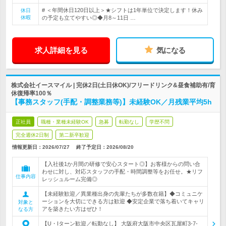
# ＜年間休日120日以上＞★シフトは1年単位で決定します！休み
休日
休暇
の予定も立てやすい◎◆月8～11日 …
求人詳細を見る
気になる
株式会社イースマイル | 完休2日(土日休OK)/フリードリンク&昼食補助有/育
休復帰率100％
【事務スタッフ(手配・調整業務等)】未経験OK／月残業平均5h
正社員
職種・業種未経験OK
急募
転勤なし
学歴不問
完全週休2日制
第二新卒歓迎
情報更新日：2026/07/27
終了予定日：
2026/08/20
【入社後1か月間の研修で安心スタート◎】お客様からの問い合
わせに対し、対応スタッフの手配・時間調整等をお任せ。★リフ
仕事内容
レッシュルーム完備◎
【未経験歓迎／異業種出身の先輩たちが多数在籍】◆コミュニケ
ーションを大切にできる方は歓迎 ◆安定企業で落ち着いてキャリ
対象と
アを築きたい方はぜひ！
なる方
【U・Iターン歓迎／転勤なし】 大阪府大阪市中央区瓦屋町3-7-