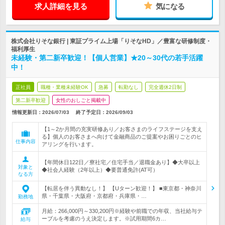
求人詳細を見る
気になる
株式会社りそな銀行 | 東証プライム上場「りそなHD」／豊富な研修制度・
福利厚生
未経験・第二新卒歓迎！【個人営業】★20～30代の若手活躍
中！
正社員
職種・業種未経験OK
急募
転勤なし
完全週休2日制
第二新卒歓迎
女性のおしごと掲載中
情報更新日：2026/07/03
終了予定日：
2026/09/03
【1～2か月間の充実研修あり／お客さまのライフステージを支え
る】個人のお客さまへ向けて金融商品のご提案やお困りごとのヒ
仕事内容
アリングを行います。
【年間休日122日／寮社宅／住宅手当／退職金あり】◆大卒以上
対象と
◆社会人経験（2年以上）◆要普通免許(AT可）
なる方
【転居を伴う異動なし！】 【Uターン歓迎！】 ■東京都・神奈川
県・千葉県・大阪府・京都府・兵庫県・…
勤務地
月給：266,000円～330,200円※経験や前職での年収、当社給与テ
ーブルを考慮のうえ決定します。※試用期間6カ…
給与