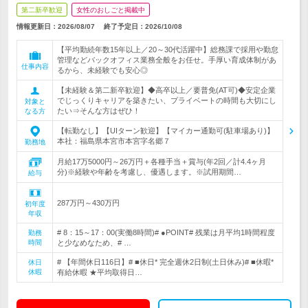
第二新卒歓迎
女性のおしごと掲載中
情報更新日：2026/08/07
終了予定日：
2026/10/08
【平均勤続年数15年以上／20～30代活躍中】総務課で採用や勤怠
管理などバックオフィス業務全般をお任せ。手厚い育成体制があ
仕事内容
るから、未経験でも安心◎
【未経験＆第二新卒歓迎】◆高卒以上／要普免(AT可)◆安定企業
でじっくりキャリアを築きたい、プライベートの時間も大切にし
対象と
たい⇒そんな方はぜひ！
なる方
【転勤なし】【UIターン歓迎】【マイカー通勤可(駐車場あり)】
本社：福島県本宮市本宮字名郷７
勤務地
月給17万5000円～26万円＋各種手当＋賞与(年2回／計4.4ヶ月
分)※経験や年齢を考慮し、優遇します。※試用期間…
給与
287万円～430万円
初年度
年収
# 8：15～17：00(実働8時間)# ●POINT# 残業は月平均1時間程度
勤務
時間
と少なめなため、# …
# 【年間休日116日】# ■休日* 完全週休2日制(土日休み)# ■休暇*
休日
休暇
有給休暇 ★平均取得日…