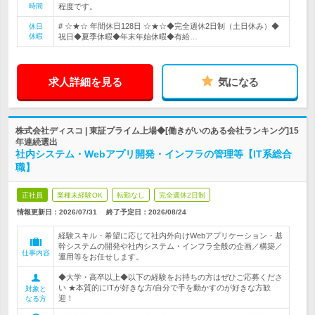
時間
程度です。
# ☆★☆ 年間休日128日 ☆★☆◆完全週休2日制（土日休み）◆
休日
休暇
祝日◆夏季休暇◆年末年始休暇◆有給…
求人詳細を見る
気になる
株式会社ディスコ | 東証プライム上場◆[働きがいのある会社ランキング]15
年連続選出
社内システム・Webアプリ開発・インフラの管理等【IT系総合
職】
正社員
業種未経験OK
転勤なし
完全週休2日制
情報更新日：2026/07/31
終了予定日：
2026/08/24
経験スキル・希望に応じて社内外向けWebアプリケーション・基
幹システムの開発や社内システム・インフラ全般の企画／構築／
仕事内容
運用等をお任せします。
◆大学・高卒以上◆以下の経験をお持ちの方はぜひご応募くださ
い ★本質的にITが好きな方/自分で手を動かすのが好きな方歓
対象と
迎！
なる方