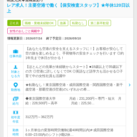
制度充実◆退職金あり
レア求人！主要空港で働く【保安検査スタッフ】★年休120日以
上
正社員
職種・業種未経験OK
急募
転勤なし
第二新卒歓迎
女性のおしごと掲載中
情報更新日：2026/07/24
終了予定日：
2026/09/10
【あなたも空港の安全を支えるスタッフに！】お客様が安心して
空の旅を楽しめるよう、手荷物等の安全チェックを行います ◎約
仕事内容
1年先まで休日が分かる！
【ほとんどの先輩が未経験からスタート】■18歳以上で35歳以下
の方 ◎空港に詳しくなくてOK ◎英語など語学力も活かせる◎子
対象と
育て中の女性社員も活躍中
なる方
★転勤なし！東京国際空港・成田国際空港・関西国際空港・新千
歳空港・那覇空港(5空港)のいずれかの希…
勤務地
◆東京国際空港大学 月給：231,200円～専門・短大 月
給：228,500円～高卒 月給：225,50…
給与
312万円～362万円
初年度
年収
1ヶ月単位の変形時間労働制(週40時間以内)# 成田国際空港
勤務
時間
6:00~23:00内のシフト(4勤2休…