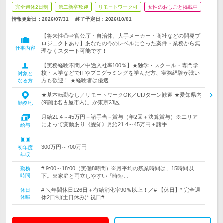
完全週休2日制
第二新卒歓迎
リモートワーク可
女性のおしごと掲載中
情報更新日：2026/07/31
終了予定日：
2026/10/01
【将来性◎⇒官公庁・自治体、大手メーカー・商社などの開発プ
ロジェクトあり】あなたの今のレベルに合った案件・業務から無
仕事内容
理なくスタート可能です！
【実務経験不問／中途入社率100％】★独学・スクール・専門学
校・大学などでITやプログラミングを学んだ方、実務経験が浅い
対象と
方も歓迎！ ★経験者は優遇
なる方
★基本転勤なし／リモートワークOK／UIJターン歓迎 ★愛知県内
(9割は名古屋市内)」か東京23区…
勤務地
月給21.4～45万円＋諸手当＋賞与（年2回＋決算賞与）※エリア
によって変動あり《愛知》月給21.4～45万円＋諸手…
給与
300万円～700万円
初年度
年収
# 9:00～18:00（実働8時間）※月平均の残業時間は、15時間以
勤務
時間
下。※家庭と両立しやすい「時短…
# ＼年間休日126日＋有給消化率90％以上！／# 【休日】* 完全週
休日
休暇
休2日制(土日休み)* 祝日#…