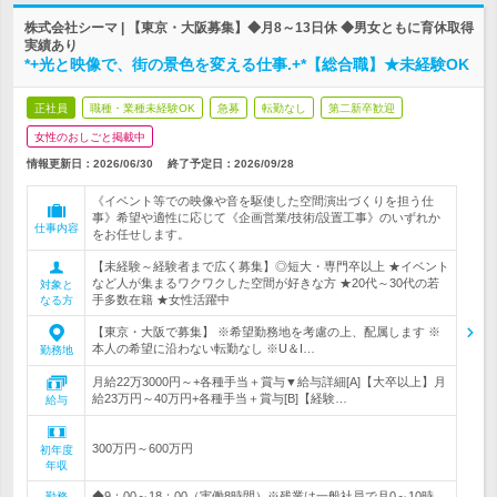
株式会社シーマ | 【東京・大阪募集】◆月8～13日休 ◆男女ともに育休取得
実績あり
*+光と映像で、街の景色を変える仕事.+*【総合職】★未経験OK
正社員
職種・業種未経験OK
急募
転勤なし
第二新卒歓迎
女性のおしごと掲載中
情報更新日：2026/06/30
終了予定日：
2026/09/28
《イベント等での映像や音を駆使した空間演出づくりを担う仕
事》希望や適性に応じて《企画営業/技術/設置工事》のいずれか
仕事内容
をお任せします。
【未経験～経験者まで広く募集】◎短大・専門卒以上 ★イベント
など人が集まるワクワクした空間が好きな方 ★20代～30代の若
対象と
手多数在籍 ★女性活躍中
なる方
【東京・大阪で募集】 ※希望勤務地を考慮の上、配属します ※
本人の希望に沿わない転勤なし ※U＆I…
勤務地
月給22万3000円～+各種手当＋賞与▼給与詳細[A]【大卒以上】月
給23万円～40万円+各種手当＋賞与[B]【経験…
給与
300万円～600万円
初年度
年収
◆9：00～18：00（実働8時間）※残業は一般社員で月0～10時
勤務