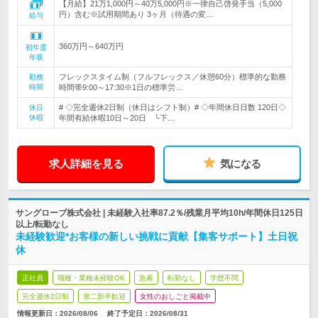
【月給】21万1,000円～40万5,000円※一律自己啓発手当（5,000
円）含む※試用期間あり 3ヶ月（待遇の変…
給与
360万円～640万円
初年度
年収
フレックスタイム制（フルフレックス／休憩60分）標準的な勤務
勤務
時間
時間帯9:00～17:30※1日の標準労…
# ◇完全週休2日制（休日はシフト制）# ◇年間休日日数 120日◇
休日
休暇
年間有給休暇10日～20日 └下…
求人詳細を見る
気になる
サングローブ株式会社 | 未経験入社率87.2％/残業月平均10h/年間休日125日
以上/転勤なし
未経験歓迎*お客様の新しい挑戦に貢献【集客サポート】土日祝
休
正社員
職種・業種未経験OK
急募
転勤なし
学歴不問
完全週休2日制
第二新卒歓迎
女性のおしごと掲載中
情報更新日：2026/08/06
終了予定日：
2026/08/31