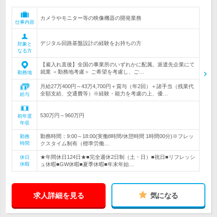
カメラやモニター等の映像機器の開発業務
仕事内容
デジタル回路基盤設計の経験をお持ちの方
対象と
なる方
【雇入れ直後】全国の事業所のいずれかに配属。派遣先企業にて
就業 ＜勤務地考慮＞ ご希望を考慮し、ご…
勤務地
月給27万400円～43万4,700円＋賞与（年2回）＋諸手当（残業代
全額支給、交通費等）※経験・能力を考慮の上、優…
給与
530万円～960万円
初年度
年収
勤務時間：9:00～18:00(実働8時間/休憩時間 1時間00分)※フレッ
勤務
時間
クスタイム制有（標準労働…
★年間休日124日★■完全週休2日制（土・日）■祝日■リフレッシ
休日
休暇
ュ休暇■GW休暇■夏季休暇■年末年始…
求人詳細を見る
気になる