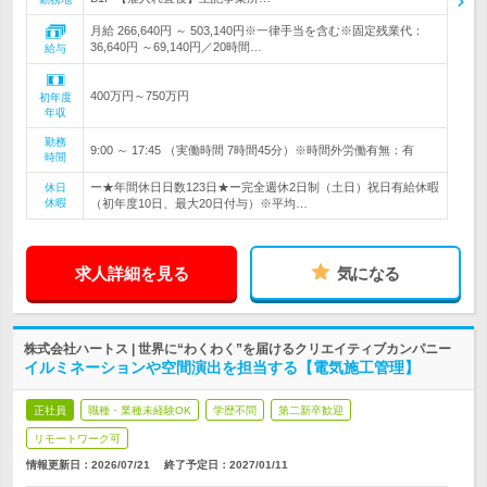
月給 266,640円 ～ 503,140円※一律手当を含む※固定残業代：
36,640円 ～69,140円／20時間…
給与
400万円～750万円
初年度
年収
勤務
9:00 ～ 17:45 （実働時間 7時間45分）※時間外労働有無：有
時間
ー★年間休日日数123日★ー完全週休2日制（土日）祝日有給休暇
休日
休暇
（初年度10日、最大20日付与）※平均…
求人詳細を見る
気になる
株式会社ハートス | 世界に“わくわく”を届けるクリエイティブカンパニー
イルミネーションや空間演出を担当する【電気施工管理】
正社員
職種・業種未経験OK
学歴不問
第二新卒歓迎
リモートワーク可
情報更新日：2026/07/21
終了予定日：
2027/01/11