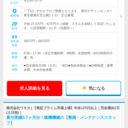
をお持ちの方
なる方
▽下記いずれかでのご勤務となります。 東京デザインセンター
東京都港区芝公園1-1-12 芝公園電…
勤務地
月給:27.5万円～42万円※ご経験・スキルを加味して決定いたしま
す。※試用期間：3ヵ月（待遇同一）
給与
450万円～650万円
初年度
年収
8:30～17:30 （所定労働時間：8時間）休憩時間：60分時間外労
勤務
時間
働：有
■完全週休2日制（土日）、祝日■有給休暇あり■休暇制度：夏季
休日
休暇
休暇、年末年始休暇
求人詳細を見る
気になる
株式会社ワキタ | 【東証プライム市場上場】年休125日以上｜完全週休2日
(土日祝)｜
賞与実績5.7ヶ月分！建機機械の【整備・メンテナンススタッ
フ】