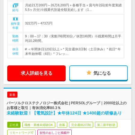
月給21万200円～26万8,200円＋各種手当＋賞与年2回(前年度実績
5.5ヶ月分)※残業代別途全額支給します（1…
給与
322万円～473万円
初年度
年収
9：00～17：30（実動7時間30分／休憩1時間）※残業時間は月平
勤務
時間
均10.2時間。
# ＜年間休日123日以上＞* 完全週休2日制（土日休み）* 祝日* 年
休日
休暇
末年始休暇（6日）* フレッ…
求人詳細を見る
気になる
新着
パーソルクロステクノロジー株式会社 | PERSOLグループ｜2000社以上の
お客様と取引｜有休消化率80.3％
未経験歓迎！【電気設計】★年休124日 ★1400超の研修あり
正社員
職種・業種未経験OK
急募
完全週休2日制
第二新卒歓迎
リモートワーク可
女性のおしごと掲載中