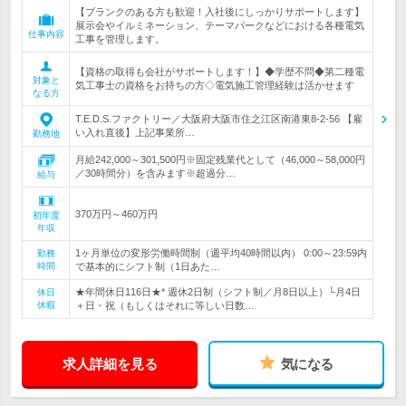
【ブランクのある方も歓迎！入社後にしっかりサポートします】
展示会やイルミネーション、テーマパークなどにおける各種電気
仕事内容
工事を管理します。
【資格の取得も会社がサポートします！】◆学歴不問◆第二種電
対象と
気工事士の資格をお持ちの方◇電気施工管理経験は活かせます
なる方
T.E.D.S.ファクトリー／大阪府大阪市住之江区南港東8-2-56 【雇
い入れ直後】上記事業所…
勤務地
月給242,000～301,500円※固定残業代として（46,000～58,000円
／30時間分）を含みます※超過分…
給与
370万円～460万円
初年度
年収
1ヶ月単位の変形労働時間制（週平均40時間以内） 0:00～23:59内
勤務
時間
で基本的にシフト制（1日あた…
★年間休日116日★* 週休2日制（シフト制／月8日以上）└月4日
休日
休暇
＋日・祝（もしくはそれに等しい日数…
求人詳細を見る
気になる