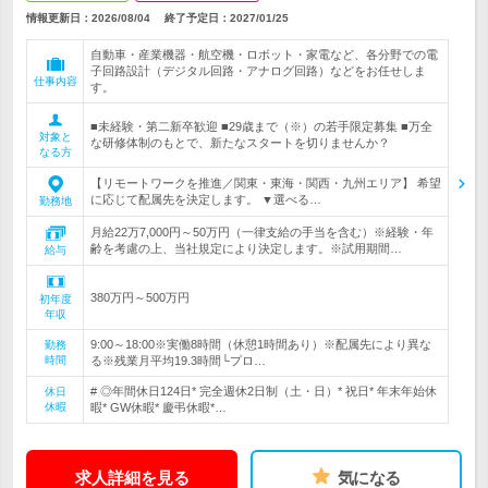
情報更新日：2026/08/04
終了予定日：
2027/01/25
自動車・産業機器・航空機・ロボット・家電など、各分野での電
子回路設計（デジタル回路・アナログ回路）などをお任せしま
仕事内容
す。
■未経験・第二新卒歓迎 ■29歳まで（※）の若手限定募集 ■万全
対象と
な研修体制のもとで、新たなスタートを切りませんか？
なる方
【リモートワークを推進／関東・東海・関西・九州エリア】 希望
に応じて配属先を決定します。 ▼選べる…
勤務地
月給22万7,000円～50万円（一律支給の手当を含む）※経験・年
齢を考慮の上、当社規定により決定します。※試用期間…
給与
380万円～500万円
初年度
年収
9:00～18:00※実働8時間（休憩1時間あり）※配属先により異な
勤務
時間
る※残業月平均19.3時間└プロ…
# ◎年間休日124日* 完全週休2日制（土・日）* 祝日* 年末年始休
休日
休暇
暇* GW休暇* 慶弔休暇*…
求人詳細を見る
気になる