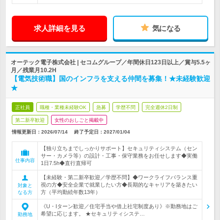
求人詳細を見る
気になる
オーテック電子株式会社 | セコムグループ／年間休日123日以上／賞与5.5ヶ
月／残業月10.2H
【電気技術職】国のインフラを支える仲間を募集！★未経験歓迎
★
正社員
職種・業種未経験OK
急募
学歴不問
完全週休2日制
第二新卒歓迎
女性のおしごと掲載中
情報更新日：2026/07/14
終了予定日：
2027/01/04
【独り立ちまでしっかりサポート】セキュリティシステム（セン
サー・カメラ等）の設計・工事・保守業務をお任せします◆実働
仕事内容
1日7.5h◆直行直帰可
【未経験・第二新卒歓迎／学歴不問】◆ワークライフバランス重
視の方◆安全企業で就業したい方◆長期的なキャリアを築きたい
対象と
方（平均勤続年数13年）
なる方
《U・Iターン歓迎／住宅手当や借上社宅制度あり》※勤務地はご
希望に応じます。 ★セキュリティシステ…
勤務地