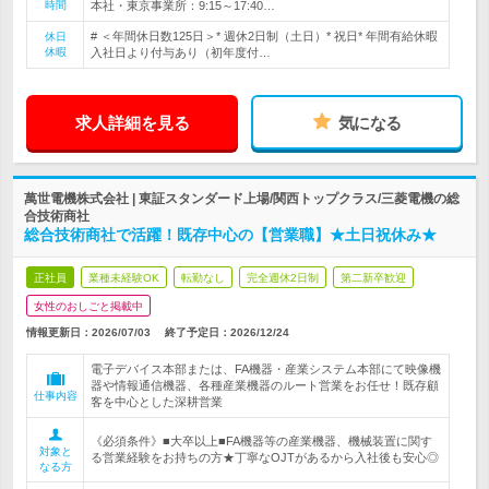
時間
本社・東京事業所：9:15～17:40…
# ＜年間休日数125日＞* 週休2日制（土日）* 祝日* 年間有給休暇
休日
休暇
入社日より付与あり（初年度付…
求人詳細を見る
気になる
萬世電機株式会社 | 東証スタンダード上場/関西トップクラス/三菱電機の総
合技術商社
総合技術商社で活躍！既存中心の【営業職】★土日祝休み★
正社員
業種未経験OK
転勤なし
完全週休2日制
第二新卒歓迎
女性のおしごと掲載中
情報更新日：2026/07/03
終了予定日：
2026/12/24
電子デバイス本部または、FA機器・産業システム本部にて映像機
器や情報通信機器、各種産業機器のルート営業をお任せ！既存顧
仕事内容
客を中心とした深耕営業
《必須条件》■大卒以上■FA機器等の産業機器、機械装置に関す
対象と
る営業経験をお持ちの方★丁寧なOJTがあるから入社後も安心◎
なる方