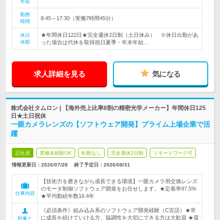
年収
勤務
8:45～17:30（実働7時間45分）
時間
★年間休日122日★完全週休2日制（土日休み） ※休日出勤があ
休日
休暇
った場合は代休を取得祝日夏季・年末年始…
求人詳細を見る
気になる
株式会社タムロン | 【海外売上比率8割の精密光学メーカー】年間休日125
日★土日祝休
一眼カメラレンズの【ソフトウェア開発】プライム上場企業で活
躍
正社員
業種未経験OK
転勤なし
完全週休2日制
リモートワーク可
情報更新日：2026/07/28
終了予定日：
2026/08/31
【技術力を磨きながら成長できる環境】一眼カメラ用交換レンズ
のモータ制御ソフトウェア開発をお任せします。★定着率97.5%
仕事内容
★平均勤続年数16.4年
《必須条件》組み込み系のソフトウェア開発経験（C言語）★常
に成長を続けていける方、協調性を大切にできる方は大歓迎 ★賞
対象と