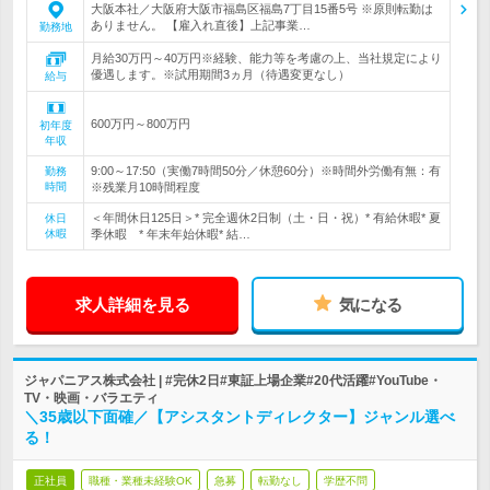
大阪本社／大阪府大阪市福島区福島7丁目15番5号 ※原則転勤は
ありません。 【雇入れ直後】上記事業…
勤務地
月給30万円～40万円※経験、能力等を考慮の上、当社規定により
優遇します。※試用期間3ヵ月（待遇変更なし）
給与
600万円～800万円
初年度
年収
9:00～17:50（実働7時間50分／休憩60分）※時間外労働有無：有
勤務
時間
※残業月10時間程度
＜年間休日125日＞* 完全週休2日制（土・日・祝）* 有給休暇* 夏
休日
休暇
季休暇 * 年末年始休暇* 結…
求人詳細を見る
気になる
ジャパニアス株式会社 | #完休2日#東証上場企業#20代活躍#YouTube・
TV・映画・バラエティ
＼35歳以下面確／【アシスタントディレクター】ジャンル選べ
る！
正社員
職種・業種未経験OK
急募
転勤なし
学歴不問