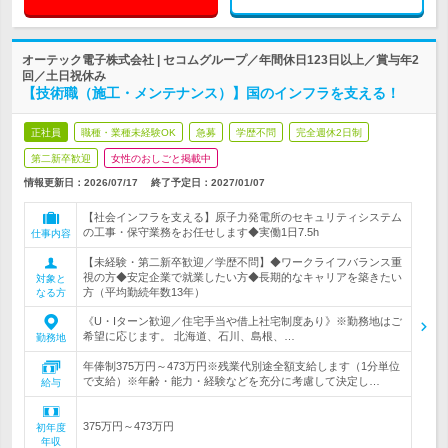
オーテック電子株式会社 | セコムグループ／年間休日123日以上／賞与年2
回／土日祝休み
【技術職（施工・メンテナンス）】国のインフラを支える！
正社員
職種・業種未経験OK
急募
学歴不問
完全週休2日制
第二新卒歓迎
女性のおしごと掲載中
情報更新日：2026/07/17
終了予定日：
2027/01/07
【社会インフラを支える】原子力発電所のセキュリティシステム
の工事・保守業務をお任せします◆実働1日7.5h
仕事内容
【未経験・第二新卒歓迎／学歴不問】◆ワークライフバランス重
視の方◆安定企業で就業したい方◆長期的なキャリアを築きたい
対象と
方（平均勤続年数13年）
なる方
《U・Iターン歓迎／住宅手当や借上社宅制度あり》※勤務地はご
希望に応じます。 北海道、石川、島根、…
勤務地
年俸制375万円～473万円※残業代別途全額支給します（1分単位
で支給）※年齢・能力・経験などを充分に考慮して決定し…
給与
375万円～473万円
初年度
年収