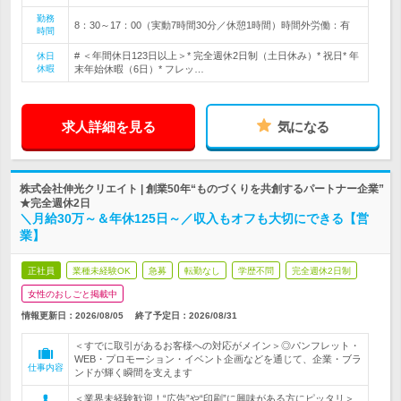
勤務
8：30～17：00（実動7時間30分／休憩1時間）時間外労働：有
時間
# ＜年間休日123日以上＞* 完全週休2日制（土日休み）* 祝日* 年
休日
休暇
末年始休暇（6日）* フレッ…
求人詳細を見る
気になる
株式会社伸光クリエイト | 創業50年“ものづくりを共創するパートナー企業”
★完全週休2日
＼月給30万～＆年休125日～／収入もオフも大切にできる【営
業】
正社員
業種未経験OK
急募
転勤なし
学歴不問
完全週休2日制
女性のおしごと掲載中
情報更新日：2026/08/05
終了予定日：
2026/08/31
＜すでに取引があるお客様への対応がメイン＞◎パンフレット・
WEB・プロモーション・イベント企画などを通じて、企業・ブラ
仕事内容
ンドが輝く瞬間を支えます
＜業界未経験歓迎！“広告”や“印刷”に興味がある方にピッタリ＞