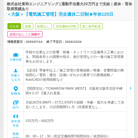
株式会社東和エンジニアリング | 通勤手当最大20万円まで支給｜産休・育休
取得実績あり
＜大阪＞【電気施工管理】完全週休二日制★年休125日
正社員
急募
転勤なし
完全週休2日制
第二新卒歓迎
女性のおしごと掲載中
情報更新日：2026/07/14
終了予定日：
2026/12/24
学校や企業などの音響・映像・ネットワーク設備導入工事におけ
る、関係各所との調整や指示、進行管理などの一連の施工管理業
仕事内容
務をお任せします。
【必須】専修卒以上／施工管理の実務経験／映像・音響関連の興
味関心／電気・通信・設備いずれかの業界での業務経験／
対象と
AutoCADの使用経験など
なる方
【関西支社／TOWAROW PARK WEST】 大阪府大阪市北区中崎
西4-2-27 【雇入れ直後…
勤務地
月給26万8,986円～37万1,976円※経験・年齢・能力を考慮して決
定いたします。※試用期間3ヶ月（待遇変更なし…
給与
370万円～600万円
初年度
年収
勤務
09：00～17：30（所定労働時間7時間30分／休憩60分）