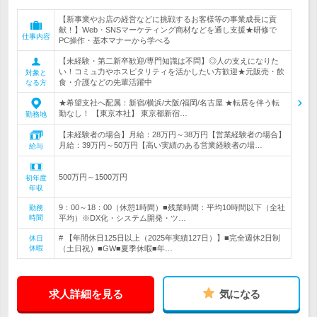
【新事業やお店の経営などに挑戦するお客様等の事業成長に貢
献！】Web・SNSマーケティング商材などを通し支援★研修で
仕事内容
PC操作・基本マナーから学べる
【未経験・第二新卒歓迎/専門知識は不問】◎人の支えになりた
い！コミュ力やホスピタリティを活かしたい方歓迎★元販売・飲
対象と
食・介護などの先輩活躍中
なる方
★希望支社へ配属：新宿/横浜/大阪/福岡/名古屋 ★転居を伴う転
勤なし！ 【東京本社】 東京都新宿…
勤務地
【未経験者の場合】月給：28万円～38万円【営業経験者の場合】
月給：39万円～50万円【高い実績のある営業経験者の場…
給与
500万円～1500万円
初年度
年収
9：00～18：00（休憩1時間）■残業時間：平均10時間以下（全社
勤務
時間
平均）※DX化・システム開発・ツ…
# 【年間休日125日以上（2025年実績127日）】■完全週休2日制
休日
休暇
（土日祝）■GW■夏季休暇■年…
求人詳細を見る
気になる