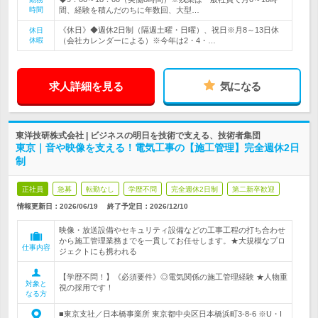
時間
間、経験を積んだのちに年数回、大型…
《休日》◆週休2日制（隔週土曜・日曜）、祝日※月8～13日休
休日
休暇
（会社カレンダーによる）※今年は2・4・…
求人詳細を見る
気になる
東洋技研株式会社 | ビジネスの明日を技術で支える、技術者集団
東京｜音や映像を支える！電気工事の【施工管理】完全週休2日
制
正社員
急募
転勤なし
学歴不問
完全週休2日制
第二新卒歓迎
情報更新日：2026/06/19
終了予定日：
2026/12/10
映像・放送設備やセキュリティ設備などの工事工程の打ち合わせ
から施工管理業務までを一貫してお任せします。★大規模なプロ
仕事内容
ジェクトにも携われる
【学歴不問！】《必須要件》◎電気関係の施工管理経験 ★人物重
対象と
視の採用です！
なる方
■東京支社／日本橋事業所 東京都中央区日本橋浜町3-8-6 ※U・I