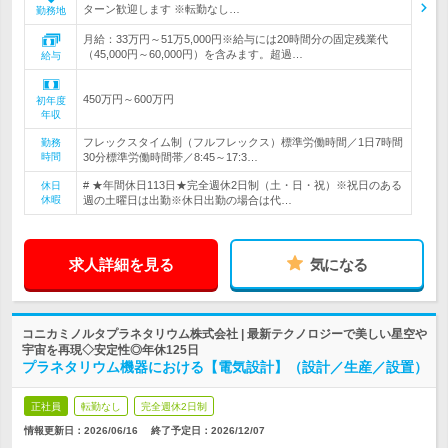
ターン歓迎します ※転勤なし…
勤務地
月給：33万円～51万5,000円※給与には20時間分の固定残業代
（45,000円～60,000円）を含みます。超過…
給与
450万円～600万円
初年度
年収
フレックスタイム制（フルフレックス）標準労働時間／1日7時間
勤務
時間
30分標準労働時間帯／8:45～17:3…
# ★年間休日113日★完全週休2日制（土・日・祝）※祝日のある
休日
休暇
週の土曜日は出勤※休日出勤の場合は代…
求人詳細を見る
気になる
コニカミノルタプラネタリウム株式会社 | 最新テクノロジーで美しい星空や
宇宙を再現◇安定性◎年休125日
プラネタリウム機器における【電気設計】（設計／生産／設置）
正社員
転勤なし
完全週休2日制
情報更新日：2026/06/16
終了予定日：
2026/12/07