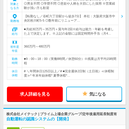
◎男女不問 ◎学歴不問 ◎意欲や人柄を大切にした採用 ※営業経
対象と
験が浅い方も歓迎
なる方
【転勤なし／谷町六丁目駅から徒歩7分】 本社：大阪府大阪市中
央区粉川町5-5 ◎数年前にリニューア…
勤務地
■月給30万円～35万円＋賞与年2回※給与は能力・年齢を考慮し
た上で決定します。※上記の金額には固定時間外手当（月4…
給与
360万円～480万円
初年度
年収
■9：00～18：00（実働8時間／休憩60分）※残業は月平均15時間
勤務
時間
程
# ＼年間休日125日以上／# ■完全週休2日制（土日祝）≪休暇制
休日
休暇
度≫* 年末年始休暇* 夏季休暇*…
求人詳細を見る
気になる
株式会社メイテック | プライム上場企業グループ/定年後雇用延長制度有
自動運転の認識システムの【開発】