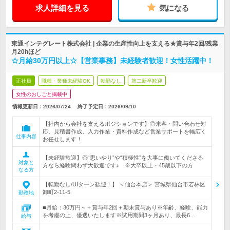
求人詳細を見る
気になる
東通インテグレート株式会社 | 企業の生産性向上を支える★賞与年2回/残業
月20hほど
☆月給30万円以上☆【営業事務】未経験者歓迎！女性活躍中！
正社員
職種・業種未経験OK
転勤なし
第二新卒歓迎
女性のおしごと掲載中
情報更新日：2026/07/24
終了予定日：
2026/09/10
【社内から会社を支えるポジションです】◎来客・問い合わせ対
応、見積書作成、入力作業・資料作成など営業サポートを幅広く
仕事内容
お任せします！
【未経験歓迎】◎“思いやり”や“積極性”を大事に働いてくださる
対象と
方なら経験問わず大歓迎です♪ ※大卒以上・45歳以下の方
なる方
【転勤なし/UIターン歓迎！】 ＜仙台本店＞ 宮城県仙台市若林区
卸町2-11-5
勤務地
■月給：30万円～＋賞与年2回＋期末賞与あり※年齢、経験、能力
を考慮の上、優遇いたします※試用期間3ヶ月あり、最長6…
給与