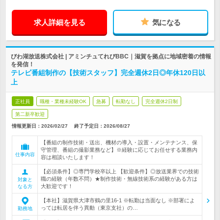
求人詳細を見る
気になる
びわ湖放送株式会社 | アミンチュてれびBBC｜滋賀を拠点に地域密着の情報
を発信！
テレビ番組制作の【技術スタッフ】完全週休2日◎年休120日以
上
正社員
職種・業種未経験OK
急募
転勤なし
完全週休2日制
第二新卒歓迎
情報更新日：2026/02/27
終了予定日：
2026/08/27
【番組の制作技術・送出、機材の導入・設置・メンテナンス、保
守管理、番組の撮影業務など】※経験に応じてお任せする業務内
仕事内容
容は相談いたします！
【必須条件】◎専門学校卒以上 【歓迎条件】◎放送業界での技術
職の経験（年数不問）★制作技術・無線技術系の経験がある方は
対象と
大歓迎です！
なる方
【本社】滋賀県大津市鶴の里16-1 ※転勤は当面なし ※部署によ
っては転居を伴う異動（東京支社）の…
勤務地