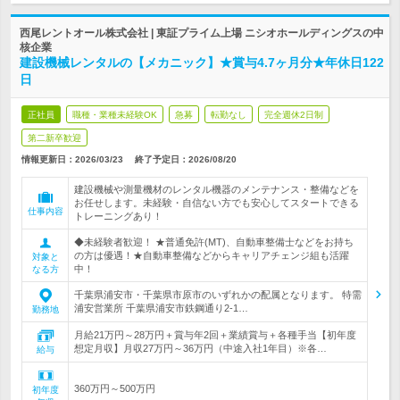
西尾レントオール株式会社 | 東証プライム上場 ニシオホールディングスの中
核企業
建設機械レンタルの【メカニック】★賞与4.7ヶ月分★年休日122
日
正社員
職種・業種未経験OK
急募
転勤なし
完全週休2日制
第二新卒歓迎
情報更新日：2026/03/23
終了予定日：
2026/08/20
建設機械や測量機材のレンタル機器のメンテナンス・整備などを
お任せします。未経験・自信ない方でも安心してスタートできる
仕事内容
トレーニングあり！
◆未経験者歓迎！ ★普通免許(MT)、自動車整備士などをお持ち
の方は優遇！★自動車整備などからキャリアチェンジ組も活躍
対象と
中！
なる方
千葉県浦安市・千葉県市原市のいずれかの配属となります。 特需
浦安営業所 千葉県浦安市鉄鋼通り2-1…
勤務地
月給21万円～28万円＋賞与年2回＋業績賞与＋各種手当【初年度
想定月収】月収27万円～36万円（中途入社1年目）※各…
給与
360万円～500万円
初年度