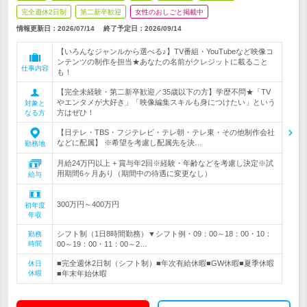
完全週休2日制
第二新卒歓迎
女性のおしごと掲載中
情報更新日：2026/07/14
終了予定日：
2026/09/14
【いろんなジャンルから選べる♪】TV番組・YouTubeなど映像コ
ンテンツの制作を担当★あなたの名前がクレジットに載ること
仕事内容
も！
【完全未経験・第二新卒歓迎／35歳以下の方】学歴不問★「TV
やエンタメが大好き」「映像編集スキルも身につけたい」という
対象と
方はぜひ！
なる方
【日テレ・TBS・フジテレビ・テレ朝・テレ東・その他制作会社
などに配属】 ※希望を考慮し配属先を決…
勤務地
月給24万円以上 + 賞与年2回※経験・年齢などを考慮し決定※試
用期間6ヶ月あり（期間中の待遇に変更なし）
給与
300万円～400万円
初年度
年収
シフト制（1日8時間勤務）▼シフト例・09：00～18：00・10：
勤務
時間
00～19：00・11：00～2…
■完全週休2日制（シフト制）■年次有給休暇■GW休暇■夏季休暇
休日
休暇
■年末年始休暇