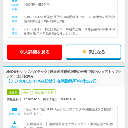
400万円～550万円
初年度
年収
8:30～17:30※残業は月平均20時間程度です。※1年単位の変形労
勤務
時間
働時間制(週平均40時間以内)…
<休日>週休2日制(土日祝)※下半期の土曜日研修会議有<休暇>GW
休日
休暇
夏季休暇年末年始休暇(会社カレンダ…
求人詳細を見る
気になる
株式会社シキノハイテック | 静止画圧縮処理IPの分野で国内シェアトップク
ラス｜土日祝休み
【デジタルLSI/FPGA設計】在宅勤務可/年休127日
正社員
急募
完全週休2日制
情報更新日：2026/06/19
終了予定日：
2026/12/10
IP設計/ASIC設計/FPGA設計などのデジタル回路設計をご担当い
ただきます。
仕事内容
【経験者歓迎！】画像処理領域でのデジタルLSI回路設計の経験
対象と