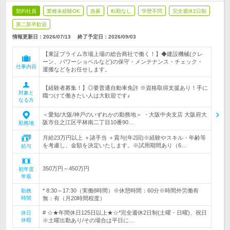
契約社員
業種未経験OK
急募
転勤なし
学歴不問
完全週休2日制
第二新卒歓迎
情報更新日：2026/07/13
終了予定日：
2026/09/03
【東証プライム市場上場の総合商社で働く！】◆建設機械(クレ
ーン、パワーショベルなど)の保守・メンテナンス・チェック・
仕事内容
運搬などをお任せします。
【経験者募集！】◎要普通自動車免許 ※資格取得支援あり！手に
対象と
職つけて働きたい人は大歓迎です♪
なる方
＜愛知/大阪/神戸のいずれかの勤務地＞ ・大阪中央支店 大阪府大
阪市住之江区平林南二丁目10番90…
勤務地
月給23万円以上 ＋諸手当 ＋賞与(年2回)※経験やスキル・年齢等
を考慮し、金額を決定いたします。※試用期間あり（6…
給与
350万円～450万円
初年度
年収
* 8:30～17:30（実働8時間）※休憩時間：60分※時間外労働有
勤務
時間
無：有（月20時間程度）
# ☆★年間休日125日以上★☆*完全週休2日制(土曜・日曜)、祝日
休日
休暇
※土曜出勤あり/その場合は平日に…