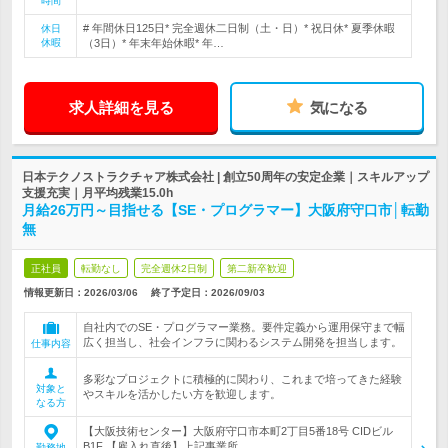
時間
# 年間休日125日* 完全週休二日制（土・日）* 祝日休* 夏季休暇
休日
休暇
（3日）* 年末年始休暇* 年…
求人詳細を見る
気になる
日本テクノストラクチャア株式会社 | 創立50周年の安定企業｜スキルアップ
支援充実｜月平均残業15.0h
月給26万円～目指せる【SE・プログラマー】大阪府守口市│転勤
無
正社員
転勤なし
完全週休2日制
第二新卒歓迎
情報更新日：2026/03/06
終了予定日：
2026/09/03
自社内でのSE・プログラマー業務。要件定義から運用保守まで幅
広く担当し、社会インフラに関わるシステム開発を担当します。
仕事内容
多彩なプロジェクトに積極的に関わり、これまで培ってきた経験
対象と
やスキルを活かしたい方を歓迎します。
なる方
【大阪技術センター】大阪府守口市本町2丁目5番18号 CIDビル
B1F 【雇入れ直後】上記事業所…
勤務地