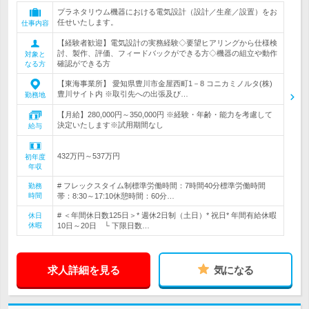
プラネタリウム機器における電気設計（設計／生産／設置）をお
任せいたします。
仕事内容
【経験者歓迎】電気設計の実務経験◇要望ヒアリングから仕様検
討、製作、評価、フィードバックができる方◇機器の組立や動作
対象と
確認ができる方
なる方
【東海事業所】 愛知県豊川市金屋西町1－8 コニカミノルタ(株)
豊川サイト内 ※取引先への出張及び…
勤務地
【月給】280,000円～350,000円 ※経験・年齢・能力を考慮して
決定いたします※試用期間なし
給与
432万円～537万円
初年度
年収
# フレックスタイム制標準労働時間：7時間40分標準労働時間
勤務
時間
帯：8:30～17:10休憩時間：60分…
# ＜年間休日数125日＞* 週休2日制（土日）* 祝日* 年間有給休暇
休日
休暇
10日～20日 └ 下限日数…
求人詳細を見る
気になる