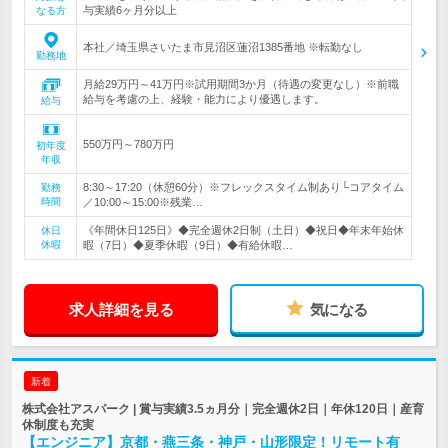
与実績6ヶ月分以上
なる方
本社／埼玉県さいたま市見沼区蓮沼1385番地 ※転勤なし
勤務地
月給29万円～41万円※試用期間3か月（待遇の変更なし）※前職
給与を考慮の上、経験・能力により優遇します。
給与
550万円～780万円
初年度
年収
8:30～17:20（休憩60分）※フレックスタイム制あり└コアタイム
勤務
時間
／10:00～15:00※残業…
《年間休日125日》◆完全週休2日制（土日）◆祝日◆年末年始休
休日
休暇
暇（7日）◆夏季休暇（9日）◆有給休暇…
求人詳細を見る
気になる
新着
株式会社アスパーク | 賞与実績3.5ヵ月分｜完全週休2日｜年休120日｜産育
休制度も充実
【エンジニア】京都・燕三条・神戸・山形限定！リモート有