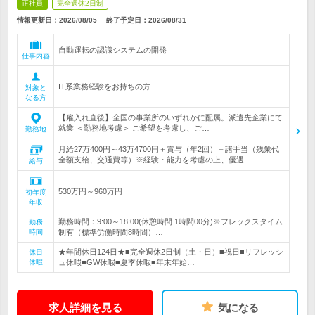
正社員
完全週休2日制
情報更新日：2026/08/05
終了予定日：
2026/08/31
自動運転の認識システムの開発
仕事内容
IT系業務経験をお持ちの方
対象と
なる方
【雇入れ直後】全国の事業所のいずれかに配属。派遣先企業にて
就業 ＜勤務地考慮＞ ご希望を考慮し、ご…
勤務地
月給27万400円～43万4700円＋賞与（年2回）＋諸手当（残業代
全額支給、交通費等）※経験・能力を考慮の上、優遇…
給与
530万円～960万円
初年度
年収
勤務時間：9:00～18:00(休憩時間 1時間00分)※フレックスタイム
勤務
時間
制有（標準労働時間8時間）…
★年間休日124日★■完全週休2日制（土・日）■祝日■リフレッシ
休日
休暇
ュ休暇■GW休暇■夏季休暇■年末年始…
求人詳細を見る
気になる