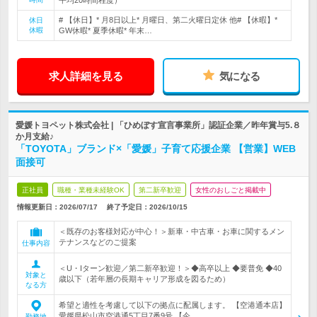
平均20時間程度）
# 【休日】* 月8日以上* 月曜日、第二火曜日定休 他# 【休暇】*
休日
休暇
GW休暇* 夏季休暇* 年末…
求人詳細を見る
気になる
愛媛トヨペット株式会社 | 「ひめぼす宣言事業所」認証企業／昨年賞与5.８
か月支給♪
「TOYOTA」ブランド×「愛媛」子育て応援企業 【営業】WEB
面接可
正社員
職種・業種未経験OK
第二新卒歓迎
女性のおしごと掲載中
情報更新日：2026/07/17
終了予定日：
2026/10/15
＜既存のお客様対応が中心！＞新車・中古車・お車に関するメン
テナンスなどのご提案
仕事内容
＜U・Iターン歓迎／第二新卒歓迎！＞◆高卒以上 ◆要普免 ◆40
対象と
歳以下（若年層の長期キャリア形成を図るため）
なる方
希望と適性を考慮して以下の拠点に配属します。 【空港通本店】
愛媛県松山市空港通5丁目7番9号 【今…
勤務地