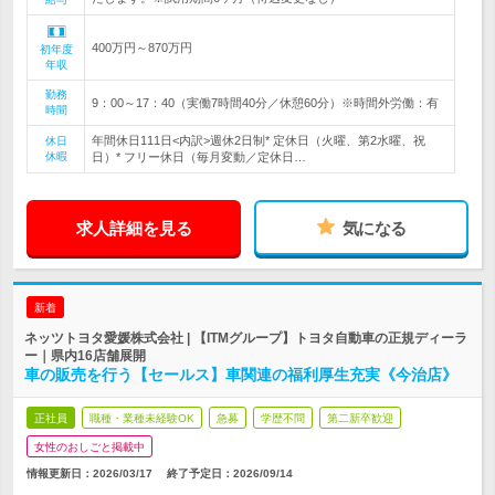
400万円～870万円
初年度
年収
勤務
9：00～17：40（実働7時間40分／休憩60分）※時間外労働：有
時間
年間休日111日<内訳>週休2日制* 定休日（火曜、第2水曜、祝
休日
休暇
日）* フリー休日（毎月変動／定休日…
求人詳細を見る
気になる
新着
ネッツトヨタ愛媛株式会社 | 【ITMグループ】トヨタ自動車の正規ディーラ
ー｜県内16店舗展開
車の販売を行う【セールス】車関連の福利厚生充実《今治店》
正社員
職種・業種未経験OK
急募
学歴不問
第二新卒歓迎
女性のおしごと掲載中
情報更新日：2026/03/17
終了予定日：
2026/09/14