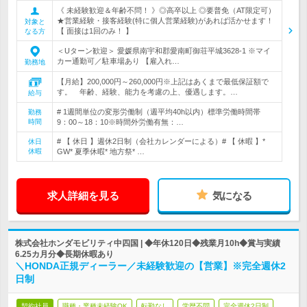
《 未経験歓迎＆年齢不問！ 》◎高卒以上 ◎要普免（AT限定可）
★営業経験・接客経験(特に個人営業経験)があれば活かせます！
対象と
【 面接は1回のみ！ 】
なる方
＜Uターン歓迎＞ 愛媛県南宇和郡愛南町御荘平城3628-1 ※マイ
カー通勤可／駐車場あり 【雇入れ…
勤務地
【月給】200,000円～260,000円※上記はあくまで最低保証額で
す。 年齢、経験、能力を考慮の上、優遇します。…
給与
# 1週間単位の変形労働制（週平均40h以内）標準労働時間帯
勤務
時間
9：00～18：10※時間外労働有無：…
# 【 休日 】週休2日制（会社カレンダーによる）# 【 休暇 】*
休日
休暇
GW* 夏季休暇* 地方祭* …
求人詳細を見る
気になる
株式会社ホンダモビリティ中四国 | ◆年休120日◆残業月10h◆賞与実績
6.25カ月分◆長期休暇あり
＼HONDA正規ディーラー／未経験歓迎の【営業】※完全週休2
日制
契約社員
職種・業種未経験OK
転勤なし
学歴不問
完全週休2日制