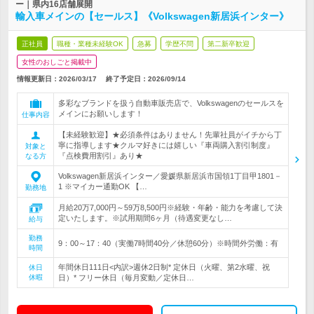
ー｜県内16店舗展開
輸入車メインの【セールス】《Volkswagen新居浜インター》
正社員
職種・業種未経験OK
急募
学歴不問
第二新卒歓迎
女性のおしごと掲載中
情報更新日：2026/03/17
終了予定日：
2026/09/14
多彩なブランドを扱う自動車販売店で、Volkswagenのセールスを
メインにお願いします！
仕事内容
【未経験歓迎】★必須条件はありません！先輩社員がイチから丁
寧に指導します★クルマ好きには嬉しい『車両購入割引制度』
対象と
『点検費用割引』あり★
なる方
Volkswagen新居浜インター／愛媛県新居浜市国領1丁目甲1801－
1 ※マイカー通勤OK 【…
勤務地
月給20万7,000円～59万8,500円※経験・年齢・能力を考慮して決
定いたします。※試用期間6ヶ月（待遇変更なし…
給与
勤務
9：00～17：40（実働7時間40分／休憩60分）※時間外労働：有
時間
年間休日111日<内訳>週休2日制* 定休日（火曜、第2水曜、祝
休日
休暇
日）* フリー休日（毎月変動／定休日…