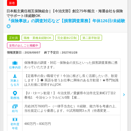
新着
日本船主責任相互保険組合 | 【今治支部】創立75年/船主・海運会社を保険
でサポート/未経験OK
『保険事故』の調査対応など【損害調査業務】年休126日/未経験
◎
正社員
職種・業種未経験OK
完全週休2日制
第二新卒歓迎
女性のおしごと掲載中
情報更新日：2026/08/07
終了予定日：
2027/01/28
保険事故の調査・対応・保険金の支払といった損害調査業務に携
わっていただきます。
仕事内容
【定着率の良い職場です！今治に根ざし長く活躍したい方、歓迎
します！】◆ 英語を使うお仕事に興味のある方歓迎！★専門知識
対象と
は入社後に習得すればOK
なる方
【U・Iターン歓迎！】 今治支部／愛媛県今治市北宝来町2丁目2
番地1 今治セントラルビル5階 【雇…
勤務地
月給28万7600円～（一律手当含む）※経験、能力等を考慮の上、
当社規定により優遇します。※試用期間3ヵ月（待遇変更…
給与
480万円～830万円
初年度
年収