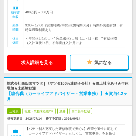
480万円～830万円
初年度
年収
9:00～17:00（実働時間7時間/休憩時間60分）時間外労働有無：有
勤務
時間
時差通勤制度あり
＜年間休日126日＞* 完全週休2日制（土・日・祝）* 有給休暇
休日
休暇
（入社直後14日、初年度は入社月によ…
求人詳細を見る
気になる
株式会社西四国マツダ | 《マツダ100%連結子会社》★借上社宅あり★年休
増加★未経験歓迎
【総合職（カーライフアドバイザー・営業事務）】★賞与4.2ヶ
月
正社員
職種・業種未経験OK
急募
第二新卒歓迎
情報更新日：2026/07/14
終了予定日：
2026/09/14
【バディ制＆充実した研修制度で安心♪】希望や適性に応じて
「カーライフアドバイザー」もしくは「営業事務」をお任せ