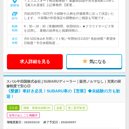
＜エスエスオート軽自動車館＞ 愛媛県四国中央市妻鳥町1708-1
【雇入れ直後】上記事務所 【変更…
勤務地
月給28万円～50万円 ※経験や人柄を評価基準に沿って決定いた
します。 ※前職の年収保証や調整給のご相談も可能です。…
給与
9：30～18：30（実働8時間、休憩60分）★クラウドサービス等
勤務
時間
を活用し、業務の効率化と残業時間の…
月8-10日休み# 月間シフト制／年間休日115日* 有給休暇 * 希望休
休日
休暇
日制度 * 半日休暇制度 …
求人詳細を見る
気になる
スバル中四国株式会社 | SUBARUディーラー｜販売ノルマなし｜充実の研
修制度で安心◎
《愛媛》車好き必見！SUBARU車の【営業】◆未経験の方も歓
迎！
正社員
職種・業種未経験OK
急募
第二新卒歓迎
女性のおしごと掲載中
情報更新日：2026/03/10
終了予定日：
2026/09/07