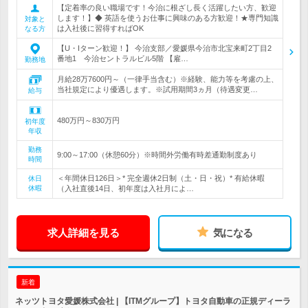
【定着率の良い職場です！今治に根ざし長く活躍したい方、歓迎
します！】◆ 英語を使うお仕事に興味のある方歓迎！★専門知識
対象と
は入社後に習得すればOK
なる方
【U・Iターン歓迎！】 今治支部／愛媛県今治市北宝来町2丁目2
番地1 今治セントラルビル5階 【雇…
勤務地
月給28万7600円～（一律手当含む）※経験、能力等を考慮の上、
当社規定により優遇します。※試用期間3ヵ月（待遇変更…
給与
480万円～830万円
初年度
年収
勤務
9:00～17:00（休憩60分）※時間外労働有時差通勤制度あり
時間
＜年間休日126日＞* 完全週休2日制（土・日・祝）* 有給休暇
休日
休暇
（入社直後14日、初年度は入社月によ…
求人詳細を見る
気になる
新着
ネッツトヨタ愛媛株式会社 | 【ITMグループ】トヨタ自動車の正規ディーラ