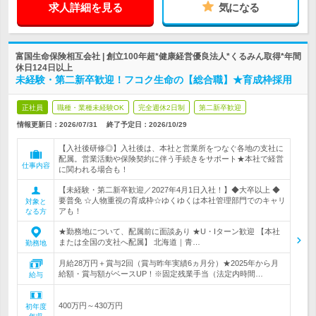
求人詳細を見る
気になる
富国生命保険相互会社 | 創立100年超*健康経営優良法人*くるみん取得*年間
休日124日以上
未経験・第二新卒歓迎！フコク生命の【総合職】★育成枠採用
正社員
職種・業種未経験OK
完全週休2日制
第二新卒歓迎
情報更新日：2026/07/31
終了予定日：
2026/10/29
【入社後研修◎】入社後は、本社と営業所をつなぐ各地の支社に
配属。営業活動や保険契約に伴う手続きをサポート★本社で経営
仕事内容
に関われる場合も！
【未経験・第二新卒歓迎／2027年4月1日入社！】◆大卒以上 ◆
要普免 ☆人物重視の育成枠☆ゆくゆくは本社管理部門でのキャリ
対象と
アも！
なる方
★勤務地について、配属前に面談あり ★U・Iターン歓迎 【本社
または全国の支社へ配属】 北海道｜青…
勤務地
月給28万円＋賞与2回（賞与昨年実績6ヵ月分）★2025年から月
給額・賞与額がベースUP！※固定残業手当（法定内時間…
給与
400万円～430万円
初年度