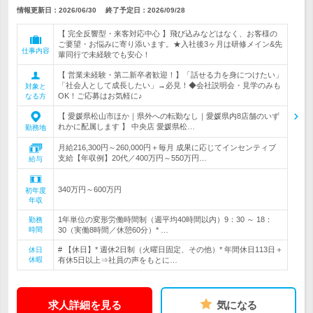
情報更新日：2026/06/30
終了予定日：
2026/09/28
【 完全反響型・来客対応中心 】飛び込みなどはなく、お客様の
ご要望・お悩みに寄り添います。★入社後3ヶ月は研修メイン&先
仕事内容
輩同行で未経験でも安心！
【 営業未経験・第二新卒者歓迎！】「話せる力を身につけたい」
「社会人として成長したい」→必見！◆会社説明会・見学のみも
対象と
OK！ご応募はお気軽に♪
なる方
【 愛媛県松山市ほか｜県外への転勤なし｜愛媛県内8店舗のいず
れかに配属します 】 中央店 愛媛県松…
勤務地
月給216,300円～260,000円＋毎月 成果に応じてインセンティブ
支給【年収例】20代／400万円～550万円…
給与
340万円～600万円
初年度
年収
1年単位の変形労働時間制（週平均40時間以内）9：30 ～ 18：
勤務
時間
30（実働8時間／休憩60分）* …
# 【休日】* 週休2日制（火曜日固定、その他）* 年間休日113日＋
休日
休暇
有休5日以上⇒社員の声をもとに…
求人詳細を見る
気になる