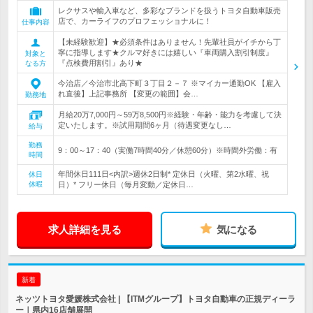
レクサスや輸入車など、多彩なブランドを扱うトヨタ自動車販売
店で、カーライフのプロフェッショナルに！
仕事内容
【未経験歓迎】★必須条件はありません！先輩社員がイチから丁
寧に指導します★クルマ好きには嬉しい『車両購入割引制度』
対象と
『点検費用割引』あり★
なる方
今治店／今治市北高下町３丁目２－７ ※マイカー通勤OK 【雇入
れ直後】上記事務所 【変更の範囲】会…
勤務地
月給20万7,000円～59万8,500円※経験・年齢・能力を考慮して決
定いたします。※試用期間6ヶ月（待遇変更なし…
給与
勤務
9：00～17：40（実働7時間40分／休憩60分）※時間外労働：有
時間
年間休日111日<内訳>週休2日制* 定休日（火曜、第2水曜、祝
休日
休暇
日）* フリー休日（毎月変動／定休日…
求人詳細を見る
気になる
新着
ネッツトヨタ愛媛株式会社 | 【ITMグループ】トヨタ自動車の正規ディーラ
ー｜県内16店舗展開