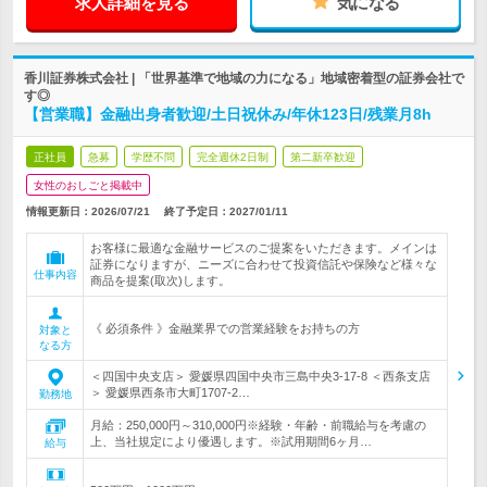
求人詳細を見る
気になる
香川証券株式会社 | 「世界基準で地域の力になる」地域密着型の証券会社で
す◎
【営業職】金融出身者歓迎/土日祝休み/年休123日/残業月8h
正社員
急募
学歴不問
完全週休2日制
第二新卒歓迎
女性のおしごと掲載中
情報更新日：2026/07/21
終了予定日：
2027/01/11
お客様に最適な金融サービスのご提案をいただきます。メインは
証券になりますが、ニーズに合わせて投資信託や保険など様々な
仕事内容
商品を提案(取次)します。
《 必須条件 》金融業界での営業経験をお持ちの方
対象と
なる方
＜四国中央支店＞ 愛媛県四国中央市三島中央3-17-8 ＜西条支店
＞ 愛媛県西条市大町1707-2…
勤務地
月給：250,000円～310,000円※経験・年齢・前職給与を考慮の
上、当社規定により優遇します。※試用期間6ヶ月…
給与