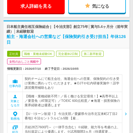
求人詳細を見る
気になる
日本船主責任相互保険組合 | 【今治支部】創立75年│賞与5.4ヶ月分（前年実
績）│未経験歓迎
船主・海運会社への営業など【保険契約引き受け担当】年休126
日
正社員
職種・業種未経験OK
完全週休2日制
第二新卒歓迎
女性のおしごと掲載中
情報更新日：2026/07/10
終了予定日：
2026/10/05
契約チームにて船主会社、海運会社への営業、保険契約の引き受
け業務に携わっていただきます。★OJTや社内研修実施中！語学
仕事内容
講習費用補助もあり
【職種・業種経験不問！／長く働ける安定環境！】■高専卒以上
／要普免（AT限定可）／TOEIC 600点程度／★海運・損害保険の
対象と
業界経験者は優遇します
なる方
【U・Iターン歓迎！】 今治支部／愛媛県今治市北宝来町2丁目2
番地1 今治セントラルビル5階 【雇…
勤務地
月給28万7600円～（一律手当含む）※経験、能力等を考慮の上、
当社規定により優遇します。※試用期間3ヵ月（待遇変更…
給与