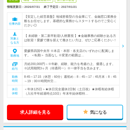
情報更新日：2026/07/31
終了予定日：
2027/01/21
【安定した経営基盤】地域密着型の当金庫にて、金融窓口業務全
般をお任せします。基礎的な業務からスタートするのでご安心く
仕事内容
ださい◎
【 未経験・第二新卒歓迎/人柄重視 】★金融事務の経験がある方
対象と
は歓迎！愛媛で腰を据えて働きたい方は、ぜひご応募ください！
なる方
愛媛県四国中央市 ※本店・本部・各支店のいずれかに配属しま
す。 ＜転勤＞ 当面なし ※変更の範囲は…
勤務地
月給200,000円～※年齢、経験、能力を考慮の上、優遇します。
※試用期間3ヶ月（待遇同一）※一律手当を含みます。
給与
8:45～17:15（休憩：60分）週初め：8：45～17：45月末：8：45
勤務
時間
～19：00※時間外労…
＜年休125日＞★休日完全週休2日制（土日祝）★休暇有給休暇
休日
休暇
（入社半年経過時点10日）年末年始休暇特…
求人詳細を見る
気になる