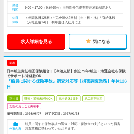
勤務
9:00～17:00（休憩60分）※時間外労働有時差通勤制度あり
時間
＜年間休日126日＞* 完全週休2日制（土・日・祝）* 有給休暇
休日
休暇
（入社直後14日、初年度は入社月によ…
求人詳細を見る
気になる
新着
日本船主責任相互保険組合 | 【今治支部】創立75年/船主・海運会社を保険
でサポート/未経験OK
『船員に関する保険事故』調査対応等【損害調査業務】年休126
日
正社員
職種・業種未経験OK
完全週休2日制
第二新卒歓迎
女性のおしごと掲載中
情報更新日：2026/08/07
終了予定日：
2027/01/28
船員に関する保険事故の調査・対応・保険金の支払といった損害
調査業務に携わっていただきます。
仕事内容