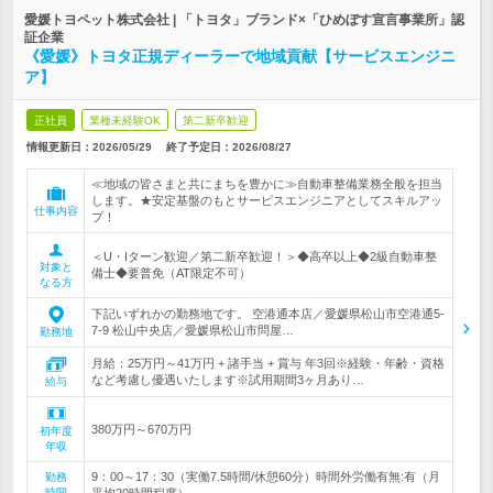
愛媛トヨペット株式会社 | 「トヨタ」ブランド×「ひめぼす宣言事業所」認
証企業
《愛媛》トヨタ正規ディーラーで地域貢献【サービスエンジニ
ア】
正社員
業種未経験OK
第二新卒歓迎
情報更新日：2026/05/29
終了予定日：
2026/08/27
≪地域の皆さまと共にまちを豊かに≫自動車整備業務全般を担当
します。★安定基盤のもとサービスエンジニアとしてスキルアッ
仕事内容
プ！
＜U・Iターン歓迎／第二新卒歓迎！＞◆高卒以上◆2級自動車整
対象と
備士◆要普免（AT限定不可）
なる方
下記いずれかの勤務地です。 空港通本店／愛媛県松山市空港通5-
7-9 松山中央店／愛媛県松山市問屋…
勤務地
月給：25万円～41万円 + 諸手当 + 賞与 年3回※経験・年齢・資格
など考慮し優遇いたします※試用期間3ヶ月あり…
給与
380万円～670万円
初年度
年収
9：00～17：30（実働7.5時間/休憩60分）時間外労働有無:有（月
勤務
時間