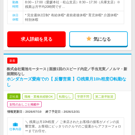
8:00～17:00（愛媛本社・松山支店）8:30～17:30（兵庫支店）※
勤務
時間
残業は月平均20時間です…
* 完全週休2日制* 有給休暇* 産前産後休暇* 育児休暇* 介護休暇*
休日
休暇
特別休暇
求人詳細を見る
気になる
新着
株式会社菊池モータース | 面接1回のスピード内定／手当充実／ノルマ・新
規開拓なし
ホンダカーズ愛南での【 反響営業 】◎残業月10h程度◎転勤な
し
正社員
職種・業種未経験OK
転勤なし
学歴不問
第二新卒歓迎
女性のおしごと掲載中
情報更新日：2026/07/10
終了予定日：
2026/12/31
＼ 残業は月10h程度 ／ ご来店されたお客様の接客がメインの反
響営業。お客様にピッタリのクルマのご提案からアフターフォロ
仕事内容
ーまでお任せ。