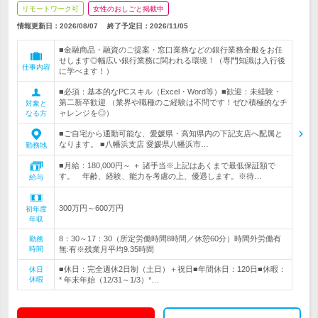
リモートワーク可
女性のおしごと掲載中
情報更新日：2026/08/07
終了予定日：
2026/11/05
■金融商品・融資のご提案・窓口業務などの銀行業務全般をお任
せします◎幅広い銀行業務に関われる環境！（専門知識は入行後
仕事内容
に学べます！）
■必須：基本的なPCスキル（Excel・Word等）■歓迎：未経験・
第二新卒歓迎 （業界や職種のご経験は不問です！ぜひ積極的なチ
対象と
ャレンジを◎）
なる方
■ご自宅から通勤可能な、愛媛県・高知県内の下記支店へ配属と
なります。 ■八幡浜支店 愛媛県八幡浜市…
勤務地
■月給：180,000円～ ＋ 諸手当※上記はあくまで最低保証額で
す。 年齢、経験、能力を考慮の上、優遇します。※待…
給与
300万円～600万円
初年度
年収
8：30～17：30（所定労働時間8時間／休憩60分）時間外労働有
勤務
時間
無:有※残業月平均9.35時間
■休日：完全週休2日制（土日）＋祝日■年間休日：120日■休暇：
休日
休暇
* 年末年始（12/31～1/3）*…