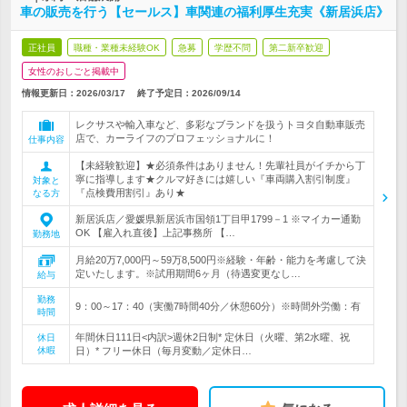
車の販売を行う【セールス】車関連の福利厚生充実《新居浜店》
正社員
職種・業種未経験OK
急募
学歴不問
第二新卒歓迎
女性のおしごと掲載中
情報更新日：2026/03/17
終了予定日：
2026/09/14
レクサスや輸入車など、多彩なブランドを扱うトヨタ自動車販売
店で、カーライフのプロフェッショナルに！
仕事内容
【未経験歓迎】★必須条件はありません！先輩社員がイチから丁
寧に指導します★クルマ好きには嬉しい『車両購入割引制度』
対象と
『点検費用割引』あり★
なる方
新居浜店／愛媛県新居浜市国領1丁目甲1799－1 ※マイカー通勤
OK 【雇入れ直後】上記事務所 【…
勤務地
月給20万7,000円～59万8,500円※経験・年齢・能力を考慮して決
定いたします。※試用期間6ヶ月（待遇変更なし…
給与
勤務
9：00～17：40（実働7時間40分／休憩60分）※時間外労働：有
時間
年間休日111日<内訳>週休2日制* 定休日（火曜、第2水曜、祝
休日
休暇
日）* フリー休日（毎月変動／定休日…