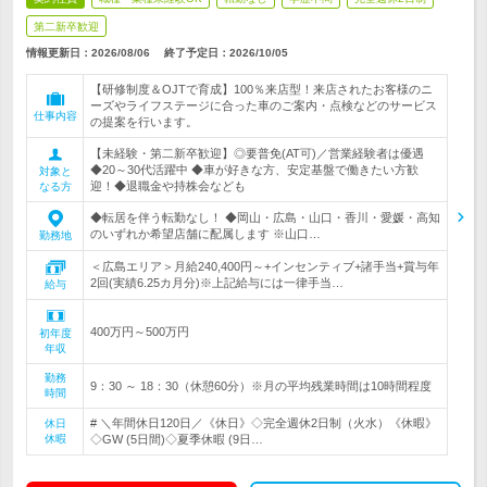
第二新卒歓迎
情報更新日：2026/08/06
終了予定日：
2026/10/05
【研修制度＆OJTで育成】100％来店型！来店されたお客様のニ
ーズやライフステージに合った車のご案内・点検などのサービス
仕事内容
の提案を行います。
【未経験・第二新卒歓迎】◎要普免(AT可)／営業経験者は優遇
◆20～30代活躍中 ◆車が好きな方、安定基盤で働きたい方歓
対象と
迎！◆退職金や持株会なども
なる方
◆転居を伴う転勤なし！ ◆岡山・広島・山口・香川・愛媛・高知
のいずれか希望店舗に配属します ※山口…
勤務地
＜広島エリア＞月給240,400円～+インセンティブ+諸手当+賞与年
2回(実績6.25カ月分)※上記給与には一律手当…
給与
400万円～500万円
初年度
年収
勤務
9：30 ～ 18：30（休憩60分）※月の平均残業時間は10時間程度
時間
# ＼年間休日120日／《休日》◇完全週休2日制（火水）《休暇》
休日
休暇
◇GW (5日間)◇夏季休暇 (9日…