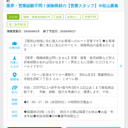
め
業界・営業経験不問！保険商材の【営業スタッフ】※松山募集
正社員
職種・業種未経験OK
急募
転勤なし
学歴不問
第二新卒歓迎
情報更新日：2026/06/19
終了予定日：
2026/09/17
【最初は地域に住む個人のお客様へのルート営業です】◆お客様
のことを一番に考えた安心のサービス、保険商品の提案を行いま
仕事内容
す
【業界・職種経験は問いません】営業・接客・販売経験など対人
折衝経験があれば活かせます！／男女ともに活躍いただけるフィ
対象と
ールドです◎
なる方
＼U・Iターン歓迎＆マイカー通勤可／ 【松山支店】 愛媛県松山
市朝生田町７丁目５ エル・ミオーレ朝…
勤務地
月給：23万円以上+諸手当+賞与年2回※上記はあくまで最低保証
額です。 年齢、経験、能力を考慮の上、優遇します。※待…
給与
勤務
◆9：00～17：00（休憩60分）※時間外労働あり
時間
◆隔週休2日制（土日）、祝日※土曜は隔週でお休み◆お盆・年
休日
休暇
末年始◆有給休暇◆GW◆慶弔休暇など