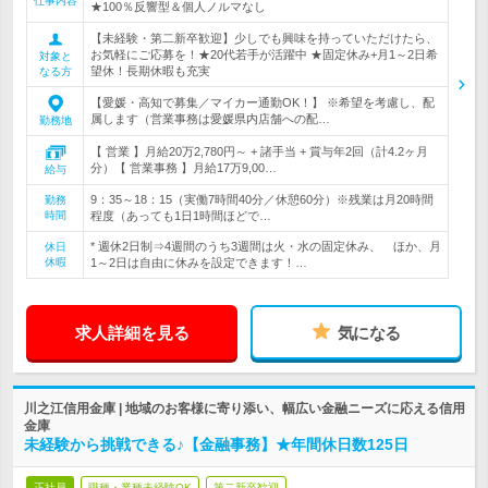
仕事内容
★100％反響型＆個人ノルマなし
【未経験・第二新卒歓迎】少しでも興味を持っていただけたら、
お気軽にご応募を！★20代若手が活躍中 ★固定休み+月1～2日希
対象と
望休！長期休暇も充実
なる方
【愛媛・高知で募集／マイカー通勤OK！】 ※希望を考慮し、配
属します（営業事務は愛媛県内店舗への配…
勤務地
【 営業 】月給20万2,780円～ + 諸手当 + 賞与年2回（計4.2ヶ月
分）【 営業事務 】月給17万9,00…
給与
9：35～18：15（実働7時間40分／休憩60分）※残業は月20時間
勤務
時間
程度（あっても1日1時間ほどで…
* 週休2日制⇒4週間のうち3週間は火・水の固定休み、 ほか、月
休日
休暇
1～2日は自由に休みを設定できます！…
求人詳細を見る
気になる
川之江信用金庫 | 地域のお客様に寄り添い、幅広い金融ニーズに応える信用
金庫
未経験から挑戦できる♪【金融事務】★年間休日数125日
正社員
職種・業種未経験OK
第二新卒歓迎