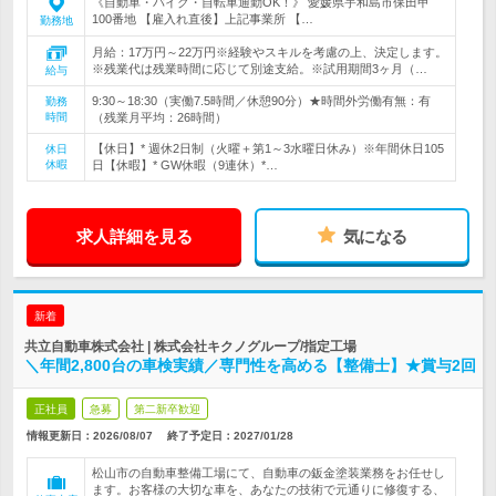
《自動車・バイク・自転車通勤OK！》 愛媛県宇和島市保田甲
100番地 【雇入れ直後】上記事業所 【…
勤務地
月給：17万円～22万円※経験やスキルを考慮の上、決定します。
※残業代は残業時間に応じて別途支給。※試用期間3ヶ月（…
給与
9:30～18:30（実働7.5時間／休憩90分）★時間外労働有無：有
勤務
時間
（残業月平均：26時間）
【休日】* 週休2日制（火曜＋第1～3水曜日休み）※年間休日105
休日
休暇
日【休暇】* GW休暇（9連休）*…
求人詳細を見る
気になる
新着
共立自動車株式会社 | 株式会社キクノグループ/指定工場
＼年間2,800台の車検実績／専門性を高める【整備士】★賞与2回
正社員
急募
第二新卒歓迎
情報更新日：2026/08/07
終了予定日：
2027/01/28
松山市の自動車整備工場にて、自動車の鈑金塗装業務をお任せし
ます。お客様の大切な車を、あなたの技術で元通りに修復する、