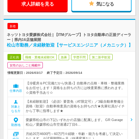
求人詳細を見る
気になる
新着
ネッツトヨタ愛媛株式会社 | 【ITMグループ】トヨタ自動車の正規ディーラ
ー｜県内16店舗展開
松山市勤務／未経験歓迎【サービスエンジニア（メカニック）】
正社員
職種・業種未経験OK
急募
学歴不問
第二新卒歓迎
女性のおしごと掲載中
情報更新日：2026/03/17
終了予定日：
2026/09/14
【冷暖房＆PC完備だから快適♪】自動車の点検・車検・整備業務
をお任せします！資格をお持ちの方には検査業務に携われます。
仕事内容
☆資格手当あり☆
【未経験歓迎】《必須》要普免（AT限定可）／3級自動車整備士
資格《歓迎》自動車検査員の資格をお持ちの方★先輩社員がイチ
対象と
から丁寧に指導します★
なる方
愛媛県松山市の下記いずれかの店舗に配属します。 GR Garage
松山／愛媛県松山市空港通2丁目6…
勤務地
月給20万4600円～60万円※経験・年齢・能力を考慮して決定い
たします。※試用期間6ヶ月（待遇変更なし）
給与