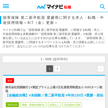
損害保険 第二新卒歓迎 愛媛県に関する求人・転職・中
途採用情報＜8/7（金）更新＞
マイナビ転職では「損害保険 第二新卒歓迎 愛媛県」に関連する転職・求人・
中途採用情報を多数掲載中!「損害保険 第二新卒歓迎 愛媛県」の転職・求人情
報を探しているあなたにおすすめのお仕事を掲載しています。「損害保険 第二
新卒歓迎 愛媛県」に関連するキーワードからも転職・求人情報をお探しいただ
けるので、あなたにぴったりのお仕事を見つけてみてください!
1～50件 (全97件中)
1
2
新着
株式会社四国銀行 | #東証プライム上場 #正社員登用制度あり #UIJターン歓
迎
【金融総合職】#未経験／第二新卒歓迎 #年休120日 #愛媛・高知
契約社員
職種・業種未経験OK
転勤なし
完全週休2日制