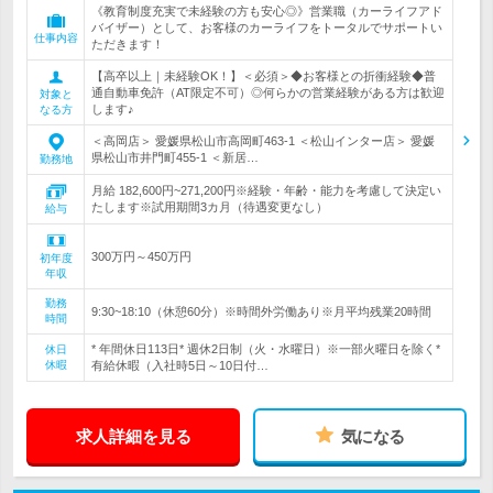
《教育制度充実で未経験の方も安心◎》営業職（カーライフアド
バイザー）として、お客様のカーライフをトータルでサポートい
仕事内容
ただきます！
【高卒以上｜未経験OK！】＜必須＞◆お客様との折衝経験◆普
通自動車免許（AT限定不可）◎何らかの営業経験がある方は歓迎
対象と
します♪
なる方
＜高岡店＞ 愛媛県松山市高岡町463-1 ＜松山インター店＞ 愛媛
県松山市井門町455-1 ＜新居…
勤務地
月給 182,600円~271,200円※経験・年齢・能力を考慮して決定い
たします※試用期間3カ月（待遇変更なし）
給与
300万円～450万円
初年度
年収
勤務
9:30~18:10（休憩60分）※時間外労働あり※月平均残業20時間
時間
* 年間休日113日* 週休2日制（火・水曜日）※一部火曜日を除く*
休日
休暇
有給休暇（入社時5日～10日付…
求人詳細を見る
気になる