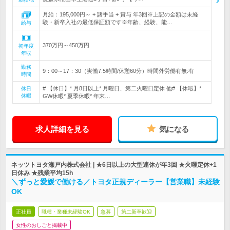
月給：195,000円～ + 諸手当 + 賞与 年3回※上記の金額は未経
験・新卒入社の最低保証額です※年齢、経験、能…
給与
370万円～450万円
初年度
年収
勤務
9：00～17：30（実働7.5時間/休憩60分）時間外労働有無:有
時間
# 【休日】* 月8日以上* 月曜日、第二火曜日定休 他# 【休暇】*
休日
休暇
GW休暇* 夏季休暇* 年末…
求人詳細を見る
気になる
ネッツトヨタ瀬戸内株式会社 | ★6日以上の大型連休が年3回 ★火曜定休+1
日休み ★残業平均15h
＼ずっと愛媛で働ける／トヨタ正規ディーラー【営業職】未経験
OK
正社員
職種・業種未経験OK
急募
第二新卒歓迎
女性のおしごと掲載中