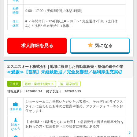
年収
勤務
9:00～17:00（実働7時間／休憩1時間）
時間
# ＜年間休日＞124日以上# ＜休日＞* 完全週休2日制（土日休
休日
休暇
み）* 祝日* 年末年始# ＜休暇…
求人詳細を見る
気になる
エスエスオート株式会社 | 地域に根差した自動車販売・整備の総合企業
≪愛媛≫【営業】未経験歓迎／完全反響型／福利厚生充実◎
正社員
職種・業種未経験OK
第二新卒歓迎
情報更新日：2026/04/24
終了予定日：
2026/10/19
ショールームにご来店いただいたお客様へ、それぞれのライフス
タイルに合わせたお車のご提案や販売、アフターフォロー等をお
仕事内容
任せします。
【 未経験・経験者ともに大歓迎】＜必須要件＞普通自動車免許を
対象と
お持ちの方＜歓迎要件＞車や接客に興味がある方
なる方