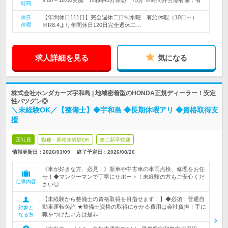
時間
【年間休日111日】完全週休二日制水曜 有給休暇（10日～）
休日
休暇
※R8.4より年間休日120日完全週休二…
求人詳細を見る
気になる
株式会社ホンダカーズ宇和島 | 地域密着型のHONDA正規ディーラー！安定
性バツグン◎
＼未経験OK／【整備士】◆宇和島 ◆長期休暇アリ ◆資格取得支
援
正社員
職種・業種未経験OK
第二新卒歓迎
情報更新日：2026/03/09
終了予定日：
2026/08/20
《車が好きな方、必見！》新車や中古車の車両点検、修理をお任
せ！◆マンツーマンで丁寧にサポート！未経験の方もご安心くだ
仕事内容
さい◎
【未経験から整備士の資格取得を目指せます！】◆必須：普通自
動車運転免許 ★整備士資格の取得にかかる費用は会社負担！手に
対象と
職をつけたい方は是非！
なる方