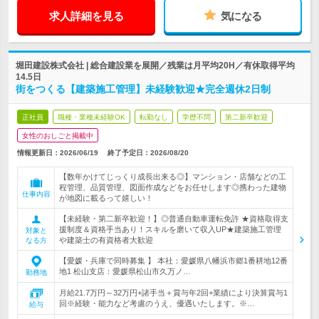
求人詳細を見る
気になる
堀田建設株式会社 | 総合建設業を展開／残業は月平均20H／有休取得平均
14.5日
街をつくる【建築施工管理】未経験歓迎★完全週休2日制
正社員
職種・業種未経験OK
転勤なし
学歴不問
第二新卒歓迎
女性のおしごと掲載中
情報更新日：2026/06/19
終了予定日：
2026/08/20
【数年かけてじっくり成長出来る◎】マンション・店舗などの工
程管理、品質管理、図面作成などをお任せします◎携わった建物
仕事内容
が地図に載るって嬉しい！
【未経験・第二新卒歓迎！】◎普通自動車運転免許 ★資格取得支
援制度＆資格手当あり！スキルを磨いて収入UP★建築施工管理
対象と
や建築士の有資格者大歓迎
なる方
【愛媛・兵庫で同時募集 】 本社：愛媛県八幡浜市郷1番耕地12番
地1 松山支店：愛媛県松山市久万ノ…
勤務地
月給21.7万円～32万円+諸手当＋賞与年2回+業績により決算賞与1
回※経験・能力など考慮のうえ、優遇いたします。※…
給与