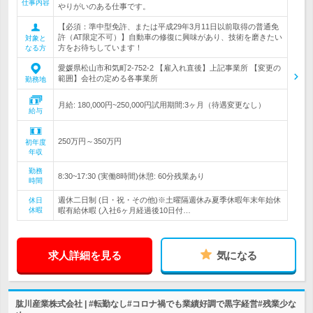
仕事内容
やりがいのある仕事です。
【必須：準中型免許、または平成29年3月11日以前取得の普通免
許（AT限定不可）】自動車の修復に興味があり、技術を磨きたい
対象と
方をお待ちしています！
なる方
愛媛県松山市和気町2-752-2 【雇入れ直後】上記事業所 【変更の
範囲】会社の定める各事業所
勤務地
月給: 180,000円~250,000円試用期間:3ヶ月（待遇変更なし）
給与
250万円～350万円
初年度
年収
勤務
8:30~17:30 (実働8時間)休憩: 60分残業あり
時間
週休二日制 (日・祝・その他)※土曜隔週休み夏季休暇年末年始休
休日
休暇
暇有給休暇 (入社6ヶ月経過後10日付…
求人詳細を見る
気になる
肱川産業株式会社 | #転勤なし#コロナ禍でも業績好調で黒字経営#残業少な