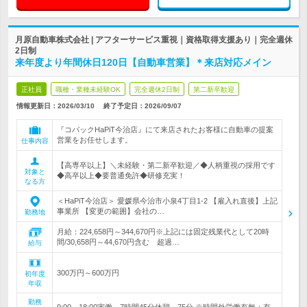
月原自動車株式会社 | アフターサービス重視｜資格取得支援あり｜完全週休
2日制
来年度より年間休日120日【自動車営業】＊来店対応メイン
正社員
職種・業種未経験OK
完全週休2日制
第二新卒歓迎
情報更新日：2026/03/10
終了予定日：
2026/09/07
『コバックHaPiT今治店』にて来店されたお客様に自動車の提案
営業をお任せします。
仕事内容
【高専卒以上】＼未経験・第二新卒歓迎／◆人柄重視の採用です
対象と
◆高卒以上◆要普通免許◆研修充実！
なる方
＜HaPiT今治店＞ 愛媛県今治市小泉4丁目1-2 【雇入れ直後】上記
事業所 【変更の範囲】会社の…
勤務地
月給：224,658円～344,670円※上記には固定残業代として20時
間/30,658円～44,670円含む 超過…
給与
300万円～600万円
初年度
年収
勤務
9:00～18:00実働 7時間45分休憩 75分 ※時間外労働有無：有