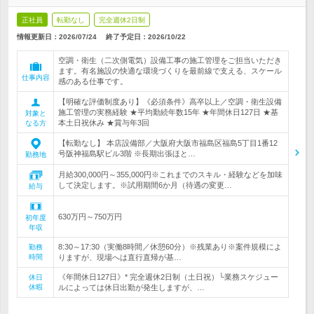
正社員
転勤なし
完全週休2日制
情報更新日：2026/07/24
終了予定日：
2026/10/22
空調・衛生（二次側電気）設備工事の施工管理をご担当いただき
ます。有名施設の快適な環境づくりを最前線で支える、スケール
仕事内容
感のある仕事です。
【明確な評価制度あり】《必須条件》高卒以上／空調・衛生設備
施工管理の実務経験 ★平均勤続年数15年 ★年間休日127日 ★基
対象と
本土日祝休み ★賞与年3回
なる方
【転勤なし】 本店設備部／大阪府大阪市福島区福島5丁目1番12
号阪神福島駅ビル3階 ※長期出張ほと…
勤務地
月給300,000円～355,000円※これまでのスキル・経験などを加味
して決定します。※試用期間6か月（待遇の変更…
給与
630万円～750万円
初年度
年収
8:30～17:30（実働8時間／休憩60分）※残業あり※案件規模によ
勤務
時間
りますが、現場へは直行直帰が基…
《年間休日127日》* 完全週休2日制（土日祝）└業務スケジュー
休日
休暇
ルによっては休日出勤が発生しますが、…