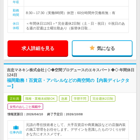
年収
勤務
8:30～17:30（実働8時間）休憩：60分時間外労働有無：有
時間
＜年間休日119日＞* 完全週休2日制（土・日・祝日）※祝日のあ
休日
休暇
る週の翌週は土曜出勤あり（振替休日取…
求人詳細を見る
気になる
吉忠マネキン株式会社 | ◇◆空間プロデュースのエキスパート◆◇ 年間休日
124日
福岡勤務！百貨店・アパレルなどの商空間の【内装ディレクタ
ー】
正社員
職種・業種未経験OK
急募
学歴不問
完全週休2日制
女性のおしごと掲載中
情報更新日：2026/04/10
終了予定日：
2026/10/08
元請の専任技術者として、大手百貨店や商業施設などの店舗内装
の施工管理をお任せします。デザインを意識したものづくりが好
仕事内容
きな方にオススメです。