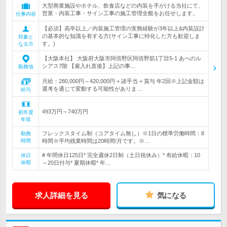
大型商業施設やホテル、飲食店などの内装を手がける当社にて、
営業・内装工事・サイン工事の施工管理全般をお任せします。
仕事内容
【必須】高卒以上／内装施工管理の実務経験が3年以上&内装設計
の基本的な知識を有する方(サイン工事に特化した方も歓迎しま
対象と
す。)
なる方
【大阪本社】 大阪府大阪市阿倍野区阿倍野筋1丁目5-1 あべのル
シアス7階 【雇入れ直後】上記の事…
勤務地
月給：280,000円～420,000円 + 諸手当 + 賞与 年2回※上記金額は
選考を通じて変動する可能性がありま…
給与
493万円～740万円
初年度
年収
フレックスタイム制（コアタイム無し）※1日の標準労働時間：8
勤務
時間
時間※平均残業時間は20時間/月です。※…
# 年間休日125日* 完全週休2日制（土日祝休み）* 有給休暇：10
休日
休暇
～20日付与* 夏期休暇* 年…
求人詳細を見る
気になる