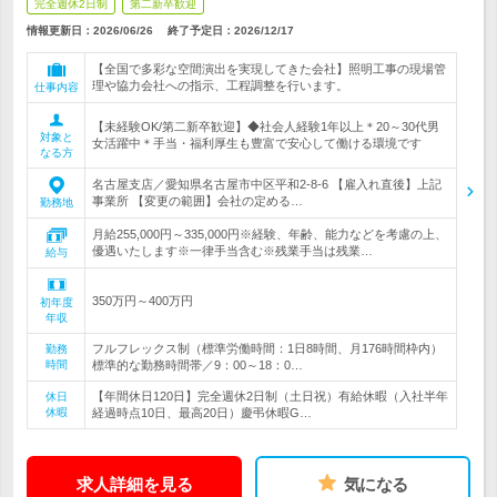
完全週休2日制
第二新卒歓迎
情報更新日：2026/06/26
終了予定日：
2026/12/17
【全国で多彩な空間演出を実現してきた会社】照明工事の現場管
理や協力会社への指示、工程調整を行います。
仕事内容
【未経験OK/第二新卒歓迎】◆社会人経験1年以上＊20～30代男
対象と
女活躍中＊手当・福利厚生も豊富で安心して働ける環境です
なる方
名古屋支店／愛知県名古屋市中区平和2-8-6 【雇入れ直後】上記
事業所 【変更の範囲】会社の定める…
勤務地
月給255,000円～335,000円※経験、年齢、能力などを考慮の上、
優遇いたします※一律手当含む※残業手当は残業…
給与
350万円～400万円
初年度
年収
フルフレックス制（標準労働時間：1日8時間、月176時間枠内）
勤務
時間
標準的な勤務時間帯／9：00～18：0…
【年間休日120日】完全週休2日制（土日祝）有給休暇（入社半年
休日
休暇
経過時点10日、最高20日）慶弔休暇G…
求人詳細を見る
気になる