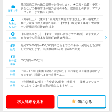
電気設備工事の施工管理をお任せします。★工程・品質・予算・
安全などの各種管理や協力会社の手配、建築主との折衝、アフタ
仕事内容
ーフォローまで幅広く担当
《高卒以上》【東京】1級電気工事施工管理技士／第一種電気工
事士／現場代理人経験20年以上【大阪】1級電気工事施工管理技
対象と
士／現場管理経験10年以上
なる方
【転勤当面なし】 【東京・大阪いずれかでの勤務】 東京支店／
東京都中央区日本橋富沢町10番18号日…
勤務地
月給305,000円～450,000円※これまでのスキル・経験などを加味
して決定します。※試用期間6か月（待遇の変更…
給与
650万円～850万円
初年度
年収
8:30～17:30（実働8時間／休憩60分）※残業あり※案件規模によ
勤務
時間
りますが、現場へは直行直帰が基…
《年間休日127日》* 完全週休2日制（土日祝）└業務スケジュー
休日
休暇
ルによっては休日出勤が発生しますが、…
求人詳細を見る
気になる