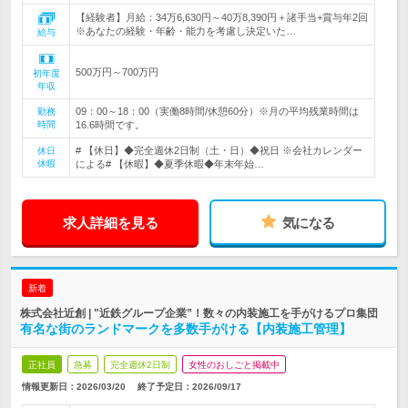
【経験者】月給：34万6,630円～40万8,390円＋諸手当+賞与年2回
※あなたの経験・年齢・能力を考慮し決定いた…
給与
500万円～700万円
初年度
年収
09：00～18：00（実働8時間/休憩60分）※月の平均残業時間は
勤務
時間
16.6時間です。
# 【休日】◆完全週休2日制（土・日）◆祝日 ※会社カレンダー
休日
休暇
による# 【休暇】◆夏季休暇◆年末年始…
求人詳細を見る
気になる
新着
株式会社近創 | "近鉄グループ企業”！数々の内装施工を手がけるプロ集団
有名な街のランドマークを多数手がける【内装施工管理】
正社員
急募
完全週休2日制
女性のおしごと掲載中
情報更新日：2026/03/20
終了予定日：
2026/09/17