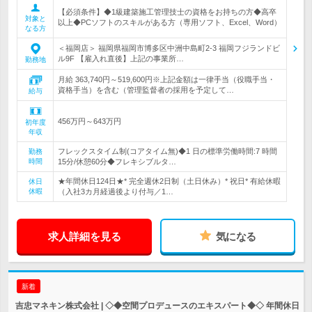
【必須条件】◆1級建築施工管理技士の資格をお持ちの方◆高卒
対象と
以上◆PCソフトのスキルがある方（専用ソフト、Excel、Word）
なる方
＜福岡店＞ 福岡県福岡市博多区中洲中島町2-3 福岡フジランドビ
ル9F 【雇入れ直後】上記の事業所…
勤務地
月給 363,740円～519,600円※上記金額は一律手当（役職手当・
資格手当）を含む（管理監督者の採用を予定して…
給与
456万円～643万円
初年度
年収
フレックスタイム制(コアタイム無)◆1 日の標準労働時間:7 時間
勤務
時間
15分/休憩60分◆フレキシブルタ…
★年間休日124日★* 完全週休2日制（土日休み）* 祝日* 有給休暇
休日
休暇
（入社3カ月経過後より付与／1…
求人詳細を見る
気になる
新着
吉忠マネキン株式会社 | ◇◆空間プロデュースのエキスパート◆◇ 年間休日