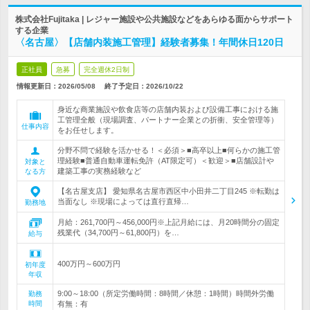
株式会社Fujitaka | レジャー施設や公共施設などをあらゆる面からサポート
する企業
〈名古屋〉【店舗内装施工管理】経験者募集！年間休日120日
正社員
急募
完全週休2日制
情報更新日：2026/05/08
終了予定日：
2026/10/22
身近な商業施設や飲食店等の店舗内装および設備工事における施
工管理全般（現場調査、パートナー企業との折衝、安全管理等）
仕事内容
をお任せします。
分野不問で経験を活かせる！＜必須＞■高卒以上■何らかの施工管
理経験■普通自動車運転免許（AT限定可）＜歓迎＞■店舗設計や
対象と
建築工事の実務経験など
なる方
【名古屋支店】 愛知県名古屋市西区中小田井二丁目245 ※転勤は
当面なし ※現場によっては直行直帰…
勤務地
月給：261,700円～456,000円※上記月給には、月20時間分の固定
残業代（34,700円～61,800円）を…
給与
400万円～600万円
初年度
年収
9:00～18:00（所定労働時間：8時間／休憩：1時間）時間外労働
勤務
時間
有無：有