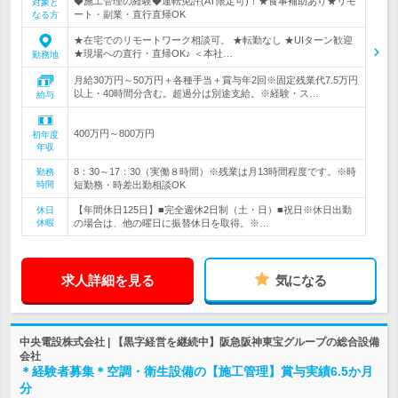
◆施工管理の経験◆運転免許(AT限定可)！★食事補助あり★リモ
対象と
ート・副業・直行直帰OK
なる方
★在宅でのリモートワーク相談可。 ★転勤なし ★UIターン歓迎
★現場への直行・直帰OK♪ ＜本社…
勤務地
月給30万円～50万円＋各種手当＋賞与年2回※固定残業代7.5万円
以上・40時間分含む。超過分は別途支給。※経験・ス…
給与
400万円～800万円
初年度
年収
8：30～17：30（実働８時間）※残業は月13時間程度です。※時
勤務
時間
短勤務・時差出勤相談OK
【年間休日125日】■完全週休2日制（土・日）■祝日※休日出勤
休日
休暇
の場合は、他の曜日に振替休日を取得。※…
求人詳細を見る
気になる
中央電設株式会社 | 【黒字経営を継続中】阪急阪神東宝グループの総合設備
会社
＊経験者募集＊空調・衛生設備の【施工管理】賞与実績6.5か月
分