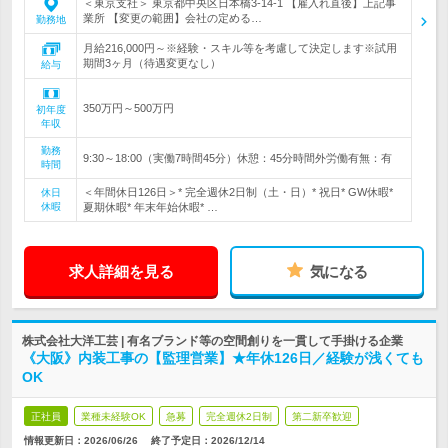
＜東京支社＞ 東京都中央区日本橋3-14-1 【雇入れ直後】上記事
業所 【変更の範囲】会社の定める…
勤務地
月給216,000円～※経験・スキル等を考慮して決定します※試用
期間3ヶ月（待遇変更なし）
給与
350万円～500万円
初年度
年収
勤務
9:30～18:00（実働7時間45分）休憩：45分時間外労働有無：有
時間
＜年間休日126日＞* 完全週休2日制（土・日）* 祝日* GW休暇*
休日
休暇
夏期休暇* 年末年始休暇* …
求人詳細を見る
気になる
株式会社大洋工芸 | 有名ブランド等の空間創りを一貫して手掛ける企業
《大阪》内装工事の【監理営業】★年休126日／経験が浅くても
OK
正社員
業種未経験OK
急募
完全週休2日制
第二新卒歓迎
情報更新日：2026/06/26
終了予定日：
2026/12/14