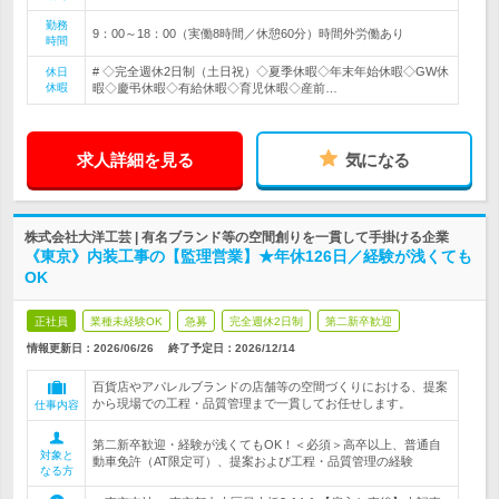
勤務
9：00～18：00（実働8時間／休憩60分）時間外労働あり
時間
# ◇完全週休2日制（土日祝）◇夏季休暇◇年末年始休暇◇GW休
休日
休暇
暇◇慶弔休暇◇有給休暇◇育児休暇◇産前…
求人詳細を見る
気になる
株式会社大洋工芸 | 有名ブランド等の空間創りを一貫して手掛ける企業
《東京》内装工事の【監理営業】★年休126日／経験が浅くても
OK
正社員
業種未経験OK
急募
完全週休2日制
第二新卒歓迎
情報更新日：2026/06/26
終了予定日：
2026/12/14
百貨店やアパレルブランドの店舗等の空間づくりにおける、提案
から現場での工程・品質管理まで一貫してお任せします。
仕事内容
第二新卒歓迎・経験が浅くてもOK！＜必須＞高卒以上、普通自
対象と
動車免許（AT限定可）、提案および工程・品質管理の経験
なる方