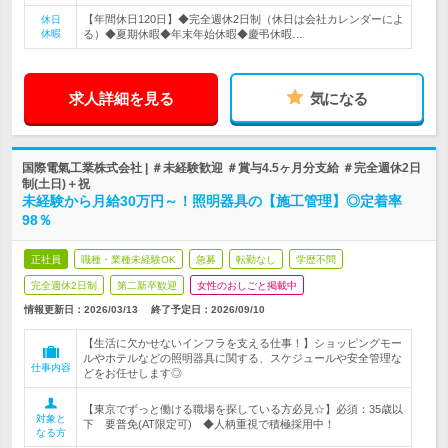
【年間休日120日】◆完全週休2日制（休日は会社カレンダーによ
休日
休暇
る）◆夏期休暇◆年末年始休暇◆慶弔休暇…
求人詳細を見る
気になる
国際電氣工業株式会社 | ＃未経験歓迎 ＃賞与4.5ヶ月分支給 ＃完全週休2日
制(土日)＋祝
未経験から月給30万円～！照明器具の【施工管理】◎定着率
98％
正社員
職種・業種未経験OK
急募
転勤なし
学歴不問
完全週休2日制
第二新卒歓迎
女性のおしごと掲載中
情報更新日：2026/03/13
終了予定日：
2026/09/10
【生活に欠かせないインフラを支える仕事！】ショッピングモー
ルやホテルなどの照明器具に関する、スケジュールや安全管理な
仕事内容
どをお任せします◎
【東京でずっと働ける職場を探している方必見☆】必須：35歳以
対象と
下 要普免(AT限定可) ◆人柄重視で積極採用中！
なる方