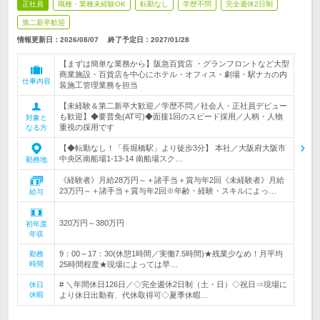
正社員
職種・業種未経験OK
転勤なし
学歴不問
完全週休2日制
第二新卒歓迎
情報更新日：2026/08/07
終了予定日：
2027/01/28
【まずは簡単な業務から】阪急百貨店 ・グランフロントなど大型
商業施設・百貨店を中心にホテル・オフィス・劇場・駅ナカの内
仕事内容
装施工管理業務を担当
【未経験＆第二新卒大歓迎／学歴不問／社会人・正社員デビュー
も歓迎】◆要普免(AT可)◆面接1回のスピード採用／人柄・人物
対象と
重視の採用です
なる方
【◆転勤なし！「長堀橋駅」より徒歩3分】 本社／大阪府大阪市
中央区南船場1-13-14 南船場スク…
勤務地
《経験者》月給28万円～＋諸手当＋賞与年2回《未経験者》月給
23万円～＋諸手当＋賞与年2回※年齢・経験・スキルによっ…
給与
320万円～380万円
初年度
年収
9：00～17：30(休憩1時間／実働7.5時間)★残業少なめ！月平均
勤務
時間
25時間程度★現場によっては早…
# ＼年間休日126日／◇完全週休2日制（土・日）◇祝日⇒現場に
休日
休暇
より休日出勤有、代休取得可◇夏季休暇…