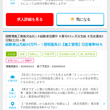
休暇
ルによっては休日出勤が発生しますが、…
求人詳細を見る
気になる
国際電氣工業株式会社 | ＃経験者活躍中 ＃賞与4.5ヶ月分支給 ＃完全週休2
日制(土日)＋祝
経験者は月給34万円～！照明器具の【施工管理】◎定着率98％
正社員
急募
転勤なし
学歴不問
完全週休2日制
第二新卒歓迎
女性のおしごと掲載中
情報更新日：2026/03/13
終了予定日：
2026/09/10
【生活に欠かせないインフラを支える仕事！】ショッピングモー
ルやホテルなどの照明器具に関する、スケジュールや安全管理な
仕事内容
どをお任せします◎
【東京でずっと働ける職場を探している方必見☆】必須：内装工
事・建築工事の実務経験2年以上or施工管理としての実務経験2年
対象と
以上｜要普免(AT限定可)
なる方
【『岩本町駅』から徒歩2分／転勤なし】 ［東京営業所］ 東京都
千代田区神田岩本町4-12 TQ-I…
勤務地