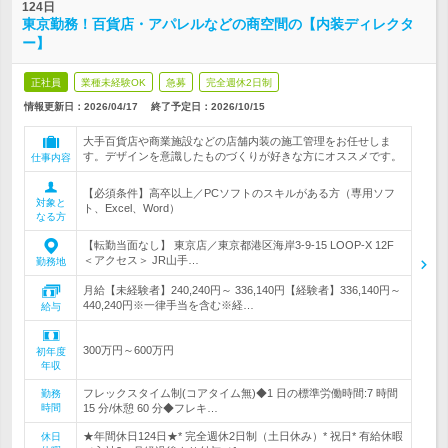
124日
東京勤務！百貨店・アパレルなどの商空間の【内装ディレクタ
ー】
正社員
業種未経験OK
急募
完全週休2日制
情報更新日：2026/04/17
終了予定日：
2026/10/15
大手百貨店や商業施設などの店舗内装の施工管理をお任せしま
す。デザインを意識したものづくりが好きな方にオススメです。
仕事内容
【必須条件】高卒以上／PCソフトのスキルがある方（専用ソフ
対象と
ト、Excel、Word）
なる方
【転勤当面なし】 東京店／東京都港区海岸3-9-15 LOOP-X 12F
＜アクセス＞ JR山手…
勤務地
月給【未経験者】240,240円～ 336,140円【経験者】336,140円～
440,240円※一律手当を含む※経…
給与
300万円～600万円
初年度
年収
フレックスタイム制(コアタイム無)◆1 日の標準労働時間:7 時間
勤務
時間
15 分/休憩 60 分◆フレキ…
★年間休日124日★* 完全週休2日制（土日休み）* 祝日* 有給休暇
休日