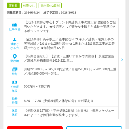
正社員
転勤なし
完全週休2日制
情報更新日：2026/07/24
終了予定日：
2026/10/22
【元請け案件が中心】プラント内計装工事の施工管理業務をご担
当いただきます。★技術者として確かな手応えと成長を実感でき
仕事内容
るポジションです。
《必須条件》高卒以上／基本的なPCスキル／計装・電気工事の
実務経験／1級または2級計装士 or 1級または2級電気工事施工管
対象と
理技士など ★年間休日127日
なる方
【転勤当面なし】 【茨城・三重いずれかでの勤務】 茨城営業所
／茨城県神栖市筒井1422-221 三…
勤務地
月給228,000円～345,000円茨城／月給228,000円～282,000円三重
／月給295,000円～345…
給与
500万円～730万円
初年度
年収
勤務
8:30～17:30（実働8時間／休憩60分）※残業あり
時間
《年間休日127日》* 完全週休2日制（土日祝）└業務スケジュー
休日
休暇
ルによっては休日出勤が発生しますが、…