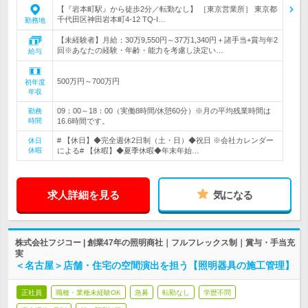
【『岩本町駅』から徒歩2分／転勤なし】 ［東京営業所］ 東京都
千代田区神田岩本町4-12 TQ-I…
勤務地
【未経験者】月給：30万9,550円～37万1,340円＋諸手当+賞与年2
回※あなたの経験・年齢・能力を考慮し決定い…
給与
500万円～700万円
初年度
年収
09：00～18：00（実働8時間/休憩60分）※月の平均残業時間は
勤務
時間
16.6時間です。
# 【休日】◆完全週休2日制（土・日）◆祝日 ※会社カレンダー
休日
休暇
による# 【休暇】◆夏季休暇◆年末年始…
求人詳細を見る
気になる
株式会社フジコー | 創業47年の照明商社｜フルフレックス制｜賞与・手当充
実
＜名古屋＞店舗・住宅の空間演出を担う【照明器具の施工管理】
正社員
職種・業種未経験OK
急募
転勤なし
学歴不問