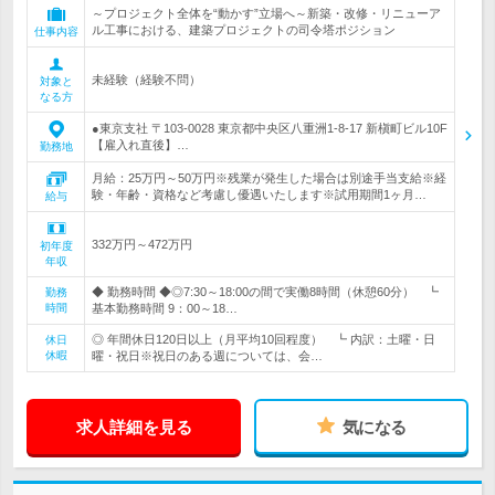
～プロジェクト全体を“動かす”立場へ～新築・改修・リニューア
ル工事における、建築プロジェクトの司令塔ポジション
仕事内容
未経験（経験不問）
対象と
なる方
●東京支社 〒103-0028 東京都中央区八重洲1-8-17 新槇町ビル10F
【雇入れ直後】…
勤務地
月給：25万円～50万円※残業が発生した場合は別途手当支給※経
験・年齢・資格など考慮し優遇いたします※試用期間1ヶ月…
給与
332万円～472万円
初年度
年収
◆ 勤務時間 ◆◎7:30～18:00の間で実働8時間（休憩60分） ┗
勤務
時間
基本勤務時間 9：00～18…
◎ 年間休日120日以上（月平均10回程度） ┗ 内訳：土曜・日
休日
休暇
曜・祝日※祝日のある週については、会…
求人詳細を見る
気になる