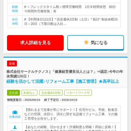
# ＜フレックスタイム制＞標準労働時間 1日８時間休憩 60分
勤務
時間
※時間外労働有無：有
# 【年間休日121日】* 完全週休2日制（土日）* 祝日* 有給休暇10
休日
休暇
日～20日（下限日数は入社…
求人詳細を見る
気になる
新着
株式会社サークルテクノス | 「健康経営優良法人とは？」⇒認定♪今年の年
休実績126日！
経験を活かして活躍♪リフォーム工事【施工管理】★高卒以上
正社員
転勤なし
完全週休2日制
リモートワーク可
情報更新日：2026/06/10
終了予定日：
2026/10/15
【慣れるまで先輩が常にサポート！】住宅やビル、学校、飲食店
などの空調、水回り、消火に関する設備リフォーム工事、その施
仕事内容
工管理をお任せします。
【あなたの経験、活かせます！評価制度も明確！昇給に反映！】