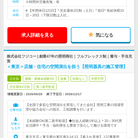
時間
※時間外労働有無：有
# 【年間休日121日】* 完全週休2日制（土日）* 祝日* 有給休暇10
休日
休暇
日～20日（下限日数は入社…
求人詳細を見る
気になる
株式会社フジコー | 創業47年の照明商社｜フルフレックス制｜賞与・手当充
実
＜東京＞店舗・住宅の空間演出を担う【照明器具の施工管理】
正社員
職種・業種未経験OK
急募
転勤なし
学歴不問
完全週休2日制
第二新卒歓迎
情報更新日：2026/06/26
終了予定日：
2026/12/17
【全国で多彩な空間演出を実現してきた会社】照明工事の現場管
理や協力会社への指示、工程調整を行います。
仕事内容
【未経験OK/第二新卒歓迎】◆社会人経験1年以上＊20～30代男
対象と
女活躍中＊手当・福利厚生も豊富で安心して働ける環境です
なる方
東京支店／東京都台東区寿3-14-13 【雇入れ直後】上記事業所