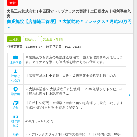
新着
大昌工芸株式会社 | 中四国でトップクラスの実績｜土日祝休み｜福利厚生充
実
商業施設【店舗施工管理】＊大阪勤務＊フレックス＊月給30万円
～
正社員
転勤なし
完全週休2日制
情報更新日：2026/08/07
終了予定日：
2027/01/28
商業施設や百貨店の店舗建設現場で、施工管理業務をお任せしま
す。アイデアを形にし達成感を味わえるお仕事です。
仕事内容
【高専卒以上】◆必須 １級・２級建築士資格等お持ちの方
対象と
なる方
＜大阪事業部＞ 大阪府吹田市江坂町1-12-38 江坂ソリトンビル2F
【雇入れ直後】上記事業所…
勤務地
【月給】30万円～※経験・年齢・能力を考慮して決定いたします
※試用期間6ヶ月あり(待遇に変更なし)
給与
450万円～600万円
初年度
年収
# ＜フレックスタイム制＞標準労働時間 1日８時間休憩 60分
勤務