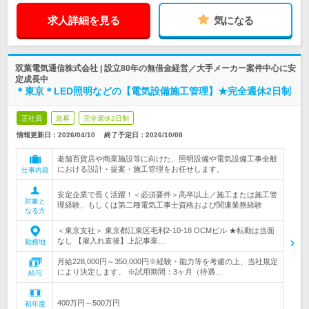
求人詳細を見る
気になる
双葉電気通信株式会社 | 設立80年の無借金経営／大手メーカー案件中心に安
定成長中
＊東京＊LED照明などの【電気設備施工管理】★完全週休2日制
正社員
急募
完全週休2日制
情報更新日：2026/04/10
終了予定日：
2026/10/08
老舗百貨店や商業施設等に向けた、照明設備や電気設備工事全般
における設計・提案・施工管理をお任せします。
仕事内容
安定企業で長く活躍！＜必須要件＞高卒以上／施工または施工管
対象と
理経験、もしくは第二種電気工事士資格および関連業務経験
なる方
＜東京支社＞ 東京都江東区毛利2-10-18 OCMビル ★転勤は当面
なし 【雇入れ直後】上記事業…
勤務地
月給228,000円～350,000円※経験・能力等を考慮の上、当社規定
により決定します。 ※試用期間：3ヶ月（待遇…
給与
400万円～500万円
初年度