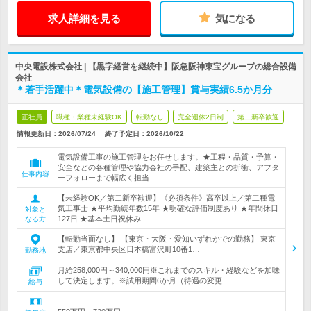
求人詳細を見る
気になる
中央電設株式会社 | 【黒字経営を継続中】阪急阪神東宝グループの総合設備
会社
＊若手活躍中＊電気設備の【施工管理】賞与実績6.5か月分
正社員
職種・業種未経験OK
転勤なし
完全週休2日制
第二新卒歓迎
情報更新日：2026/07/24
終了予定日：
2026/10/22
電気設備工事の施工管理をお任せします。★工程・品質・予算・
安全などの各種管理や協力会社の手配、建築主との折衝、アフタ
仕事内容
ーフォローまで幅広く担当
【未経験OK／第二新卒歓迎】《必須条件》高卒以上／第二種電
気工事士 ★平均勤続年数15年 ★明確な評価制度あり ★年間休日
対象と
127日 ★基本土日祝休み
なる方
【転勤当面なし】 【東京・大阪・愛知いずれかでの勤務】 東京
支店／東京都中央区日本橋富沢町10番1…
勤務地
月給258,000円～340,000円※これまでのスキル・経験などを加味
して決定します。※試用期間6か月（待遇の変更…
給与