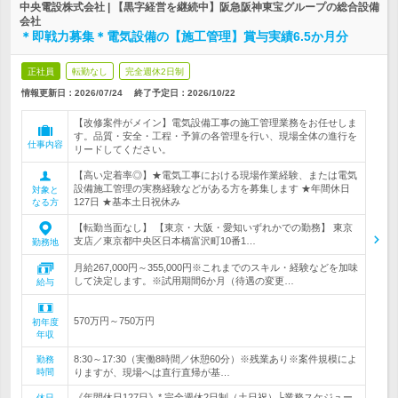
中央電設株式会社 | 【黒字経営を継続中】阪急阪神東宝グループの総合設備
会社
＊即戦力募集＊電気設備の【施工管理】賞与実績6.5か月分
正社員
転勤なし
完全週休2日制
情報更新日：2026/07/24
終了予定日：
2026/10/22
【改修案件がメイン】電気設備工事の施工管理業務をお任せしま
す。品質・安全・工程・予算の各管理を行い、現場全体の進行を
仕事内容
リードしてください。
【高い定着率◎】★電気工事における現場作業経験、または電気
設備施工管理の実務経験などがある方を募集します ★年間休日
対象と
127日 ★基本土日祝休み
なる方
【転勤当面なし】 【東京・大阪・愛知いずれかでの勤務】 東京
支店／東京都中央区日本橋富沢町10番1…
勤務地
月給267,000円～355,000円※これまでのスキル・経験などを加味
して決定します。※試用期間6か月（待遇の変更…
給与
570万円～750万円
初年度
年収
8:30～17:30（実働8時間／休憩60分）※残業あり※案件規模によ
勤務
時間
りますが、現場へは直行直帰が基…
《年間休日127日》* 完全週休2日制（土日祝）└業務スケジュー
休日