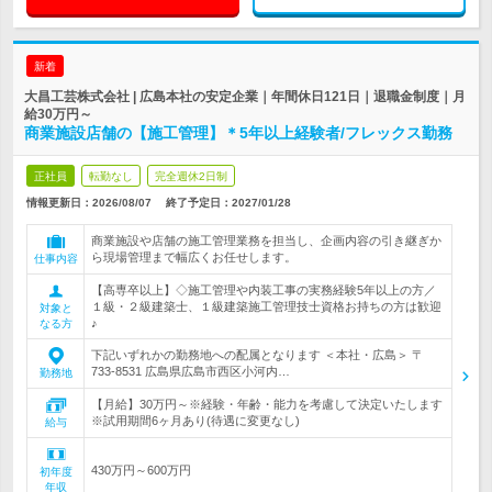
新着
大昌工芸株式会社 | 広島本社の安定企業｜年間休日121日｜退職金制度｜月
給30万円～
商業施設店舗の【施工管理】＊5年以上経験者/フレックス勤務
正社員
転勤なし
完全週休2日制
情報更新日：2026/08/07
終了予定日：
2027/01/28
商業施設や店舗の施工管理業務を担当し、企画内容の引き継ぎか
ら現場管理まで幅広くお任せします。
仕事内容
【高専卒以上】◇施工管理や内装工事の実務経験5年以上の方／
１級・２級建築士、１級建築施工管理技士資格お持ちの方は歓迎
対象と
♪
なる方
下記いずれかの勤務地への配属となります ＜本社・広島＞ 〒
733-8531 広島県広島市西区小河内…
勤務地
【月給】30万円～※経験・年齢・能力を考慮して決定いたします
※試用期間6ヶ月あり(待遇に変更なし)
給与
430万円～600万円
初年度
年収