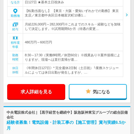
日127日 ★基本土日祝休み
なる方
【転勤当面なし】 【東京・大阪・愛知いずれかでの勤務】 東京
支店／東京都中央区日本橋富沢町10番1…
勤務地
月給226,000円～282,000円※これまでのスキル・経験などを加味
して決定します。※試用期間6か月（待遇の変更…
給与
480万円～600万円
初年度
年収
8:30～17:30（実働8時間／休憩60分）※残業あり※案件規模によ
勤務
時間
りますが、現場へは直行直帰が基…
《年間休日127日》* 完全週休2日制（土日祝）└業務スケジュー
休日
休暇
ルによっては休日出勤が発生しますが、…
求人詳細を見る
気になる
中央電設株式会社 | 【黒字経営を継続中】阪急阪神東宝グループの総合設備
会社
経験者募集！電気設備・計装工事の【施工管理】賞与実績6.5か
月