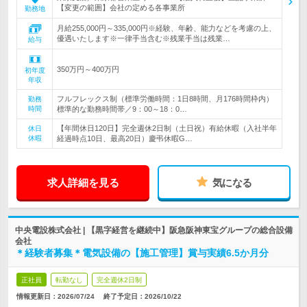
【変更の範囲】会社の定める各事業所
勤務地
月給255,000円～335,000円※経験、年齢、能力などを考慮の上、
優遇いたします※一律手当含む※残業手当は残業…
給与
350万円～400万円
初年度
年収
フルフレックス制（標準労働時間：1日8時間、月176時間枠内）
勤務
時間
標準的な勤務時間帯／9：00～18：0…
【年間休日120日】完全週休2日制（土日祝）有給休暇（入社半年
休日
休暇
経過時点10日、最高20日）慶弔休暇G…
求人詳細を見る
気になる
中央電設株式会社 | 【黒字経営を継続中】阪急阪神東宝グループの総合設備
会社
＊経験者募集＊電気設備の【施工管理】賞与実績6.5か月分
正社員
転勤なし
完全週休2日制
情報更新日：2026/07/24
終了予定日：
2026/10/22