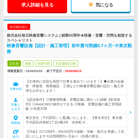
求人詳細を見る
気になる
本日締め切り
株式会社毎日映像音響システム | 創業60周年★映像・音響・空間を創造する
スペシャリスト
映像音響設備【設計・施工管理】前年賞与実績6.7ヶ月~※東京勤
務
正社員
急募
学歴不問
完全週休2日制
情報更新日：2026/02/26
終了予定日：
2026/08/10
【主体的に自由な発想で仕事を進めていけます！】◆企業の会議
室・研修室、商業施設、工場などの映像音響設備の設計～施工管
仕事内容
理をお任せします！
【必須条件】◎業務用映像、音響設備に携わった経験【歓迎条
件】◎AutoCADの操作ができる ◎映像、音響設備の施工管理経
対象と
験 ※学歴不問
なる方
東京支社（千代田区）に配属いたします。 【東京本社】 東京都
千代田区内幸町1丁目3番3号 内幸町ダ…
勤務地
【月給】217,530円～344,810円※経験・年齢・能力を考慮して決
定いたします※試用期間3ヶ月あり（待遇の変化…
給与