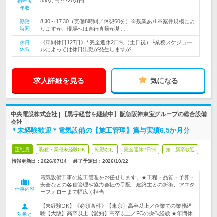
550万円～720万円
初年度
年収
8:30～17:30（実働8時間／休憩60分）※残業あり※案件規模によ
勤務
時間
りますが、現場へは直行直帰が基…
《年間休日127日》* 完全週休2日制（土日祝）└業務スケジュー
休日
休暇
ルによっては休日出勤が発生しますが、…
求人詳細を見る
気になる
中央電設株式会社 | 【黒字経営を継続中】阪急阪神東宝グループの総合設備
会社
＊未経験歓迎＊電気設備の【施工管理】賞与実績6.5か月分
正社員
職種・業種未経験OK
転勤なし
完全週休2日制
第二新卒歓迎
情報更新日：2026/07/24
終了予定日：
2026/10/22
電気設備工事の施工管理をお任せします。★工程・品質・予算・
安全などの各種管理や協力会社の手配、建築主との折衝、アフタ
仕事内容
ーフォローまで幅広く担当
【未経験OK】《必須条件》【東京】高卒以上／企業での業務経
験【大阪】高卒以上【愛知】高卒以上／PCの操作経験 ★年間休
対象と