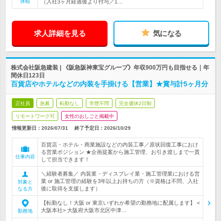
休暇
（入社3ヶ月経過後より付与／1…
求人詳細を見る
気になる
株式会社阪急建装 | 《阪急阪神東宝グループ》年収900万円も目指せる｜年
間休日123日
百貨店やホテルなどの内装を手掛ける【営業】★賞与計5ヶ月分
正社員
急募
転勤なし
学歴不問
完全週休2日制
リモートワーク可
女性のおしごと掲載中
情報更新日：2026/07/31
終了予定日：
2026/10/29
百貨店・ホテル・商業施設などの内装工事／原状回復工事におけ
る営業ポジション ★企画提案から施工管理、お引き渡しまで一貫
仕事内容
して担当できます！
＼経験者募集／ 内装業・ディスプレイ業・施工管理業における営
業 or 施工管理の経験を3年以上お持ちの方（※資格は不問、入社
対象と
後に取得を支援します）
なる方
【転勤なし！大阪 or 東京いずれか希望の勤務地に配属します】 <
大阪本社> 大阪府大阪市北区中津…
勤務地