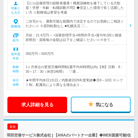
【ビル設備管理の経験者優遇！職業訓練校を修了している方歓
迎！学歴・年齢・転職回数不問】◆安定した環境で長く活躍した
対象と
い方 ☆勤務地は希望を考慮
なる方
ご自宅から、通勤可能な範囲内で決定するのでお気軽にご相談く
ださい☆ ※原則転勤なし ■札幌支店 〇…
勤務地
月給：21.4万円～ +深夜割増手当+時間外手当+賞与年2回☆都道
府県別・資格毎の金額は以下をご確認ください☆※全て…
給与
350万円～500万円
初年度
年収
1ヶ月単位の変形労働時間制(週平均40時間以内)【例】日勤 8：
勤務
時間
30～17：30（休憩1時間） ▽通…
★年間平均休日131日／内勤者2025年度実績◆月8～10日 ※シフ
休日
休暇
ト制、配属先により異なる場合あり…
求人詳細を見る
気になる
新着
羽田空港サービス株式会社 | 【ANAのパートナー企業】◆WEB面接可能/住