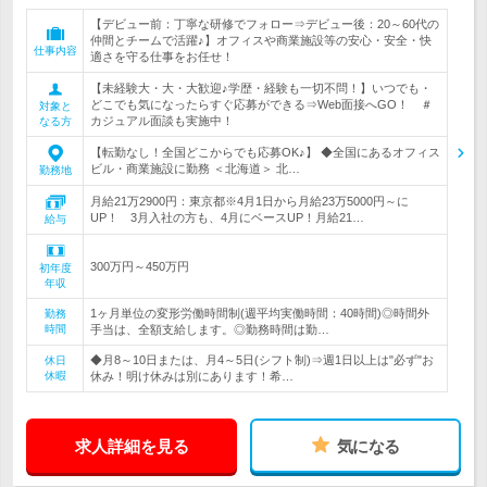
【デビュー前：丁寧な研修でフォロー⇒デビュー後：20～60代の
仲間とチームで活躍♪】オフィスや商業施設等の安心・安全・快
仕事内容
適さを守る仕事をお任せ！
【未経験大・大・大歓迎♪学歴・経験も一切不問！】いつでも・
どこでも気になったらすぐ応募ができる⇒Web面接へGO！ ＃
対象と
カジュアル面談も実施中！
なる方
【転勤なし！全国どこからでも応募OK♪】 ◆全国にあるオフィス
ビル・商業施設に勤務 ＜北海道＞ 北…
勤務地
月給21万2900円：東京都※4月1日から月給23万5000円～に
UP！ 3月入社の方も、4月にベースUP！月給21…
給与
300万円～450万円
初年度
年収
1ヶ月単位の変形労働時間制(週平均実働時間：40時間)◎時間外
勤務
時間
手当は、全額支給します。◎勤務時間は勤…
◆月8～10日または、月4～5日(シフト制)⇒週1日以上は"必ず"お
休日
休暇
休み！明け休みは別にあります！希…
求人詳細を見る
気になる