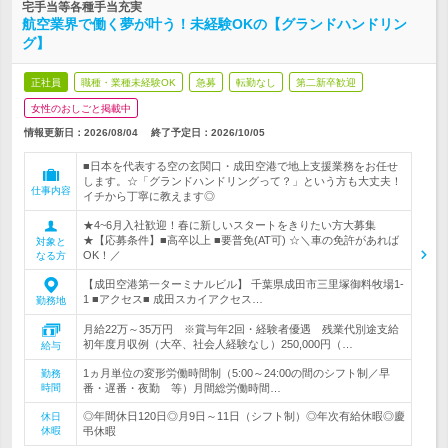
宅手当等各種手当充実
航空業界で働く夢が叶う！未経験OKの【グランドハンドリン
グ】
正社員
職種・業種未経験OK
急募
転勤なし
第二新卒歓迎
女性のおしごと掲載中
情報更新日：2026/08/04
終了予定日：
2026/10/05
■日本を代表する空の玄関口・成田空港で地上支援業務をお任せ
します。☆「グランドハンドリングって？」という方も大丈夫！
仕事内容
イチから丁寧に教えます◎
★4~6月入社歓迎！春に新しいスタートをきりたい方大募集
★【応募条件】■高卒以上 ■要普免(AT可) ☆＼車の免許があれば
対象と
OK！／
なる方
【成田空港第一ターミナルビル】 千葉県成田市三里塚御料牧場1-
1 ■アクセス■ 成田スカイアクセス…
勤務地
月給22万～35万円 ※賞与年2回・経験者優遇 残業代別途支給
初年度月収例（大卒、社会人経験なし）250,000円（…
給与
1ヵ月単位の変形労働時間制（5:00～24:00の間のシフト制／早
勤務
時間
番・遅番・夜勤 等）月間総労働時間…
◎年間休日120日◎月9日～11日（シフト制）◎年次有給休暇◎慶
休日
休暇
弔休暇