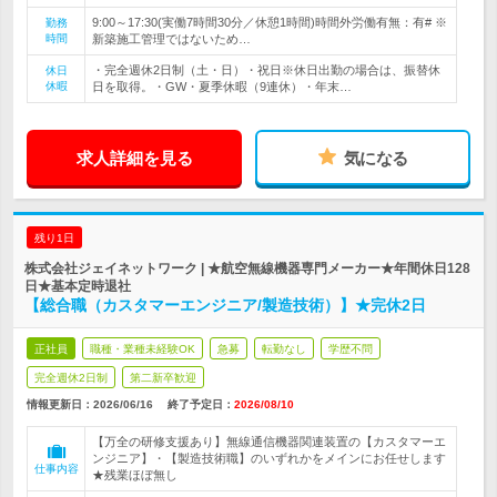
9:00～17:30(実働7時間30分／休憩1時間)時間外労働有無：有# ※
勤務
時間
新築施工管理ではないため…
・完全週休2日制（土・日）・祝日※休日出勤の場合は、振替休
休日
休暇
日を取得。・GW・夏季休暇（9連休）・年末…
求人詳細を見る
気になる
残り1日
株式会社ジェイネットワーク | ★航空無線機器専門メーカー★年間休日128
日★基本定時退社
【総合職（カスタマーエンジニア/製造技術）】★完休2日
正社員
職種・業種未経験OK
急募
転勤なし
学歴不問
完全週休2日制
第二新卒歓迎
情報更新日：2026/06/16
終了予定日：
2026/08/10
【万全の研修支援あり】無線通信機器関連装置の【カスタマーエ
ンジニア】・【製造技術職】のいずれかをメインにお任せします
仕事内容
★残業ほぼ無し