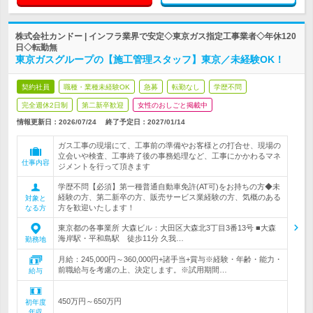
株式会社カンドー | インフラ業界で安定◇東京ガス指定工事業者◇年休120
日◇転勤無
東京ガスグループの【施工管理スタッフ】東京／未経験OK！
契約社員
職種・業種未経験OK
急募
転勤なし
学歴不問
完全週休2日制
第二新卒歓迎
女性のおしごと掲載中
情報更新日：2026/07/24
終了予定日：
2027/01/14
ガス工事の現場にて、工事前の準備やお客様との打合せ、現場の
立会いや検査、工事終了後の事務処理など、工事にかかわるマネ
仕事内容
ジメントを行って頂きます
学歴不問【必須】第一種普通自動車免許(AT可)をお持ちの方◆未
経験の方、第二新卒の方、販売サービス業経験の方、気概のある
対象と
方を歓迎いたします！
なる方
東京都の各事業所 大森ビル：大田区大森北3丁目3番13号 ■大森
海岸駅・平和島駅 徒歩11分 久我…
勤務地
月給：245,000円～360,000円+諸手当+賞与※経験・年齢・能力・
前職給与を考慮の上、決定します。※試用期間…
給与
450万円～650万円
初年度
年収