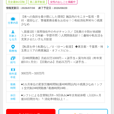
完全週休2日制
第二新卒歓迎
女性のおしごと掲載中
情報更新日：2026/07/30
終了予定日：
2026/08/20
【体への負担を最小限にした環境】施設内のモニター監視・受
付・巡回など、警備業務全般をお任せ！◇有給消化率90％◇残業
仕事内容
少なめ
＼面接1回！採用強化中の今がチャンス／【先輩の９割が未経験
スタート】◎年齢・学歴不問 ◇人間関係良好！◇趣味や私生活を
対象と
充実させたい方も大歓迎
なる方
【転居を伴う転勤なし／U・Iターン歓迎】 ◆東京都・千葉県・埼
玉県エリアの商業施設・オフィスビル…
勤務地
【24時間勤務】月給22万1000円～＋諸手当＋賞与年2回（昨年実
績3.0ヶ月分）【日勤のみ】月給21万円～＋諸手当…
給与
300万円～320万円
初年度
年収
■1カ月単位の変形労働時間制(週40時間以内)※残業少なめ！シフ
勤務
時間
ト交代制24時間勤務└勤務時間24時…
■シフトによる交替制(月8～9日休み)■年次有給休暇（入社6ヶ月
休日
休暇
後10日間付与）┗ 消化率9割以上！…