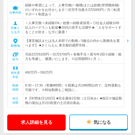
経験や希望によって、人事労務(一般職)または総務(管理職候補)
のいずれかをお任せします◇住宅手当最大3万5000円／月◇転居
仕事内容
サポート制度あり
＜人事労務⇒未経験OK／総務⇒経験者採用＞◎社会人経験10年
以上のベテランも歓迎◆20代の若手も活躍中★「人をサポートす
対象と
ることが好き」な方に最適！
なる方
【運営施設または法人本部での勤務／5拠点の内から勤務先を選
べます】 ■さくらえん 東京都武蔵野市桜…
勤務地
月給23万8100円～32万5700円＋各種手当＋賞与年2回※経験・能
力を考慮し、優遇いたします。※試用期間3ヶ月（…
給与
400万円～550万円
初年度
年収
8:30～17:30（実働8時間）※残業は月20時間以内で、定時退勤も
勤務
時間
可能です。※時短勤務もご相談に…
# 【年間休日120日】■完全週休2日制（土日休み）■祝日※施設勤
休日
休暇
務の場合は月2日程度の土日祝出勤あ…
求人詳細を見る
気になる