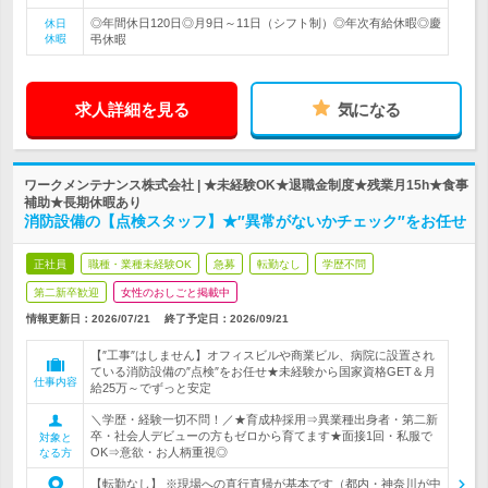
◎年間休日120日◎月9日～11日（シフト制）◎年次有給休暇◎慶
休日
休暇
弔休暇
求人詳細を見る
気になる
ワークメンテナンス株式会社 | ★未経験OK★退職金制度★残業月15h★食事
補助★長期休暇あり
消防設備の【点検スタッフ】★″異常がないかチェック″をお任せ
正社員
職種・業種未経験OK
急募
転勤なし
学歴不問
第二新卒歓迎
女性のおしごと掲載中
情報更新日：2026/07/21
終了予定日：
2026/09/21
【″工事″はしません】オフィスビルや商業ビル、病院に設置され
ている消防設備の″点検″をお任せ★未経験から国家資格GET＆月
仕事内容
給25万～でずっと安定
＼学歴・経験一切不問！／★育成枠採用⇒異業種出身者・第二新
卒・社会人デビューの方もゼロから育てます★面接1回・私服で
対象と
OK⇒意欲・お人柄重視◎
なる方
【転勤なし】 ※現場への直行直帰が基本です（都内・神奈川が中