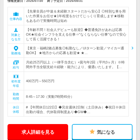
情報更新日：2026/07/30
終了予定日：
2026/08/31
【先輩全員が中途＆未経験スタートだから安心】◎特別な車を用
いた作業をお任せ★1年程度をかけてじっくり育成します★移動
仕事内容
もあるので実働時間は短め
【年齢不問！社会人デビューも歓迎】◆普通免許があれば応募
OK★社会インフラを支える仕事⇒”なくならない仕事”なので安心
対象と
して長く活躍できる！
なる方
【東京・福嶋2拠点募集◎転勤なし／UIターン歓迎／マイカー通
勤OK】 ★地方からの応募も歓迎★ ★…
勤務地
月給25万円以上（一律手当含む）+賞与年2回（平均3ヶ月）※時
間外手当全額支給※経験・能力により、優遇いたします。【…
給与
400万円～550万円
初年度
年収
勤務
8:45～17:30（実動7時間45分）
時間
# 【年間休日122日】◆完全週休2日制（土日休み）◆祝日※休日
休日
休暇
出勤の場合、代休取得制度あり◆GW◆…
求人詳細を見る
気になる