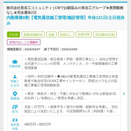
株式会社長谷工コミュニティ | CMでお馴染みの長谷工グループ★夜間勤務
なし★完全週休2日
内勤業務8割【電気通信施工管理/施設管理】年休121日/土日祝休
み
正社員
業種未経験OK
急募
転勤なし
学歴不問
完全週休2日制
女性のおしごと掲載中
情報更新日：2026/04/07
終了予定日：
2026/10/05
＜電気通信設備・発注者側！早朝・夜間工事なし＞ 当社が管理す
る分譲マンションの管理、メンテナンス、小・中規模修繕の工事
仕事内容
管理業務
＜30代～50代活躍中＞◆1級or2級電気通信工事施工管理技士有資
格者※集合住宅のLAN工事やインターホン、防犯カメラなどの設
対象と
備工事施工管理経験歓迎
なる方
＜東京・神奈川・埼玉・千葉いずれかで勤務(いずれも駅徒歩10
分以内！)／転勤なし／希望を考慮し決定…
勤務地
月給：27万円～＋残業手当＋賞与※前職・経験等を考慮し、当社
規定により決定いたします。※試用期間3ヶ月（同待遇）※新…
給与
488万円～850万円
初年度
年収