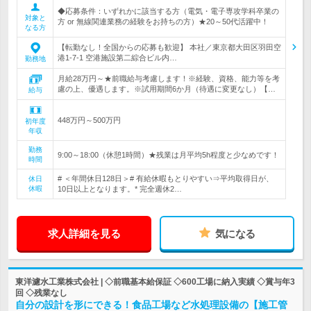
◆応募条件：いずれかに該当する方（電気・電子専攻学科卒業の
対象と
方 or 無線関連業務の経験をお持ちの方）★20～50代活躍中！
なる方
【転勤なし！全国からの応募も歓迎】 本社／東京都大田区羽田空
港1-7-1 空港施設第二綜合ビル内…
勤務地
月給28万円～★前職給与考慮します！※経験、資格、能力等を考
慮の上、優遇します。※試用期間6か月（待遇に変更なし）【…
給与
448万円～500万円
初年度
年収
勤務
9:00～18:00（休憩1時間）★残業は月平均5h程度と少なめです！
時間
# ＜年間休日128日＞# 有給休暇もとりやすい⇒平均取得日が、
休日
休暇
10日以上となります。* 完全週休2…
求人詳細を見る
気になる
東洋濾水工業株式会社 | ◇前職基本給保証 ◇600工場に納入実績 ◇賞与年3
回 ◇残業なし
自分の設計を形にできる！食品工場など水処理設備の【施工管