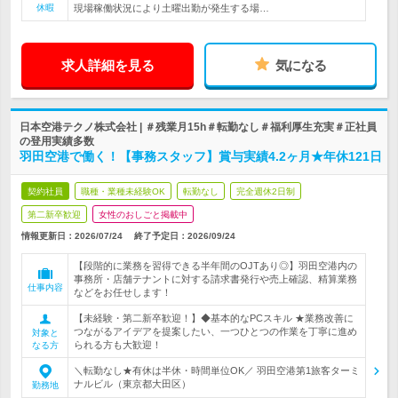
休暇
現場稼働状況により土曜出勤が発生する場…
求人詳細を見る
気になる
日本空港テクノ株式会社 | ＃残業月15h＃転勤なし＃福利厚生充実＃正社員
の登用実績多数
羽田空港で働く！【事務スタッフ】賞与実績4.2ヶ月★年休121日
契約社員
職種・業種未経験OK
転勤なし
完全週休2日制
第二新卒歓迎
女性のおしごと掲載中
情報更新日：2026/07/24
終了予定日：
2026/09/24
【段階的に業務を習得できる半年間のOJTあり◎】羽田空港内の
事務所・店舗テナントに対する請求書発行や売上確認、精算業務
仕事内容
などをお任せします！
【未経験・第二新卒歓迎！】◆基本的なPCスキル ★業務改善に
つながるアイデアを提案したい、一つひとつの作業を丁寧に進め
対象と
られる方も大歓迎！
なる方
＼転勤なし★有休は半休・時間単位OK／ 羽田空港第1旅客ターミ
ナルビル（東京都大田区）
勤務地