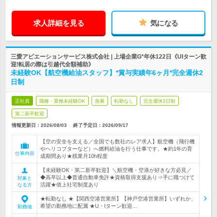
求人詳細を見る
気になる
三愛アビエーションサービス株式会社 | 上場企業G*年休122日《UIターン歓
迎!転居の際は引越代全額補助》
未経験OK【航空機給油スタッフ】*賞与実績年6ヶ月*完全週休2
日制
正社員
職種・業種未経験OK
急募
転勤なし
完全週休2日制
第二新卒歓迎
情報更新日：2026/08/03
終了予定日：
2026/09/17
【空の安全を支える／全国でも数社のレア求人】航空機（飛行機
やヘリコプターなど）へ燃料給油を行う仕事です。★約1年の育
仕事内容
成期間あり★残業月10h程度
【未経験OK・第二新卒歓迎】＼航空機・空港が好きな方必見／
◆高卒以上◆普通自動車免許★資格取得支援あり⇒手に職つけて
対象と
活躍★借上社宅制度あり
なる方
★転勤なし ★【関西空港営業所】【神戸空港営業所】いずれか、
希望の勤務地に配属 ★U・Iターン歓迎…
勤務地