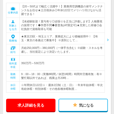
【20～50代まで幅広く活躍中！】業務用空調機器の保守メンテナ
ンスをお任せ★土日祝休み◎年休122日でメリハリ付けながら活
仕事内容
躍できる！
【未経験歓迎！賞与有り◎頑張りを正当に評価します】人物重視
の採用です！◆学歴不問◆要普免(AT限定可)★充実した研修◎会
対象と
社負担で資格取得も可能
なる方
★東京23区・埼玉エリア、業務拡大により積極採用中！ 【埼
玉・東京の各拠点で募集中】 ※原則として…
勤務地
月給250,000円～380,000円（一律手当含む）※経験・スキルを考
慮し、当社規定により決定いたします。
給与
350万円～530万円
初年度
年収
9：00～18：00（実働8時間／休憩1時間）時間外労働有無：有※
勤務
時間
繁忙期以外であれば、残業は月20時…
☆年間休日122日☆・週休2日制（土・日）・年末年始休暇・年次
休日
休暇
有給休暇・特別休暇・その他各種休暇制度…
求人詳細を見る
気になる