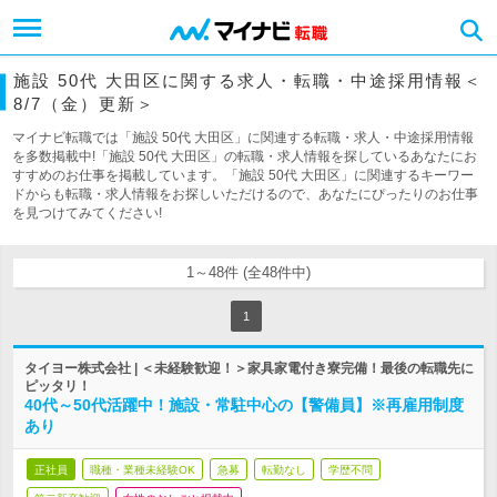
施設 50代 大田区に関する求人・転職・中途採用情報＜
8/7（金）更新＞
マイナビ転職では「施設 50代 大田区」に関連する転職・求人・中途採用情報
を多数掲載中!「施設 50代 大田区」の転職・求人情報を探しているあなたにお
すすめのお仕事を掲載しています。「施設 50代 大田区」に関連するキーワー
ドからも転職・求人情報をお探しいただけるので、あなたにぴったりのお仕事
を見つけてみてください!
1～48件 (全48件中)
1
タイヨー株式会社 | ＜未経験歓迎！＞家具家電付き寮完備！最後の転職先に
ピッタリ！
40代～50代活躍中！施設・常駐中心の【警備員】※再雇用制度
あり
正社員
職種・業種未経験OK
急募
転勤なし
学歴不問