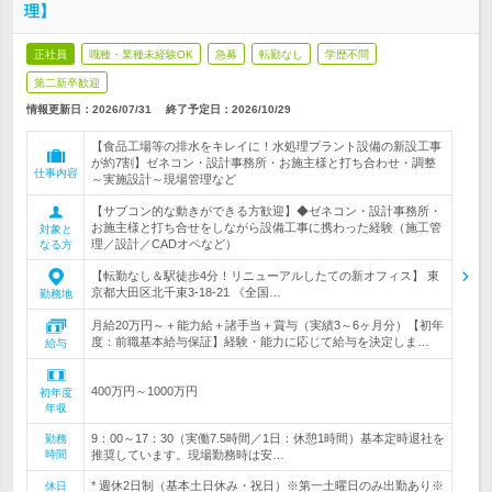
理】
正社員
職種・業種未経験OK
急募
転勤なし
学歴不問
第二新卒歓迎
情報更新日：2026/07/31
終了予定日：
2026/10/29
【食品工場等の排水をキレイに！水処理プラント設備の新設工事
が約7割】ゼネコン・設計事務所・お施主様と打ち合わせ・調整
仕事内容
～実施設計～現場管理など
【サブコン的な動きができる方歓迎】◆ゼネコン・設計事務所・
お施主様と打ち合せをしながら設備工事に携わった経験（施工管
対象と
理／設計／CADオペなど）
なる方
【転勤なし＆駅徒歩4分！リニューアルしたての新オフィス】 東
京都大田区北千束3-18-21 《全国…
勤務地
月給20万円～＋能力給＋諸手当＋賞与（実績3～6ヶ月分）【初年
度：前職基本給与保証】経験・能力に応じて給与を決定しま…
給与
400万円～1000万円
初年度
年収
9：00～17：30（実働7.5時間／1日：休憩1時間）基本定時退社を
勤務
時間
推奨しています。現場勤務時は安…
* 週休2日制（基本土日休み・祝日）※第一土曜日のみ出勤あり※
休日