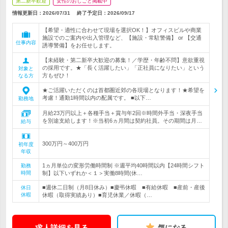
第二新卒歓迎
女性のおしごと掲載中
情報更新日：2026/07/31
終了予定日：
2026/09/17
【希望・適性に合わせて現場を選択OK！】オフィスビルや商業
施設でのご案内や出入管理など、【施設・常駐警備】 or 【交通
仕事内容
誘導警備】をお任せします。
【未経験・第二新卒大歓迎の募集！／学歴・年齢不問】意欲重視
の採用です。★「長く活躍したい」「正社員になりたい」という
対象と
方もぜひ！
なる方
★ご活躍いただくのは首都圏近郊の各現場となります！★希望を
考慮！通勤1時間以内の配属です。 ■以下…
勤務地
月給23万円以上＋各種手当＋賞与年2回※時間外手当・深夜手当
を別途支給します！※当初6ヵ月間は契約社員。その期間は月…
給与
300万円～400万円
初年度
年収
1ヵ月単位の変形労働時間制 ※週平均40時間以内【24時間シフト
勤務
時間
制】以下いずれか＜１＞実働8時間(休…
■週休二日制（月8日休み）■慶弔休暇 ■有給休暇 ■産前・産後
休日
休暇
休暇（取得実績あり）■育児休業／休暇（…
求人詳細を見る
気になる