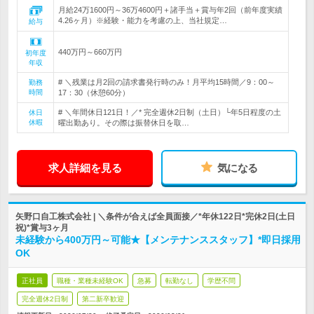
月給24万1600円～36万4600円＋諸手当＋賞与年2回（前年度実績
4.26ヶ月）※経験・能力を考慮の上、当社規定…
給与
440万円～660万円
初年度
年収
# ＼残業は月2回の請求書発行時のみ！月平均15時間／9：00～
勤務
時間
17：30（休憩60分）
# ＼年間休日121日！／* 完全週休2日制（土日）└年5日程度の土
休日
休暇
曜出勤あり。その際は振替休日を取…
求人詳細を見る
気になる
矢野口自工株式会社 | ＼条件が合えば全員面接／*年休122日*完休2日(土日
祝)*賞与3ヶ月
未経験から400万円～可能★【メンテナンススタッフ】*即日採用
OK
正社員
職種・業種未経験OK
急募
転勤なし
学歴不問
完全週休2日制
第二新卒歓迎