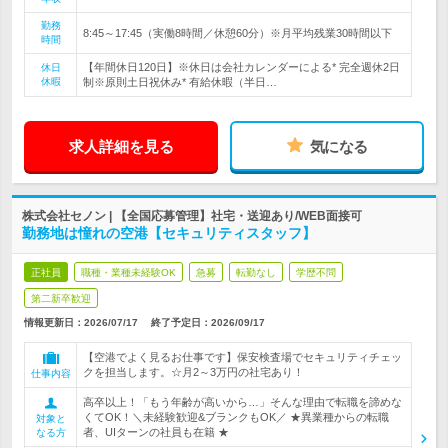
勤務
8:45～17:45（実働8時間／休憩60分）※月平均残業30時間以下
時間
【年間休日120日】※休日は会社カレンダーによる* 完全週休2日
休日
休暇
制※原則土日祝休み* 有給休暇（半日…
求人詳細を見る
気になる
株式会社セノン | 【全国応募管理】社宅・送迎あり/WEB面接可
勤務地は憧れの空港【セキュリティスタッフ】
正社員
職種・業種未経験OK
急募
転勤なし
学歴不問
第二新卒歓迎
情報更新日：2026/07/17
終了予定日：
2026/09/17
【空港でよく見るお仕事です】保安検査場でセキュリティチェッ
クを担当します。☆月2～3万円の社宅あり！
仕事内容
高卒以上！「もう年齢が高いから…」そんな理由で転職を諦めな
くてOK！＼未経験歓迎&ブランクもOK／ ★異業種からの転職
対象と
者、UIターンの社員も在籍 ★
なる方