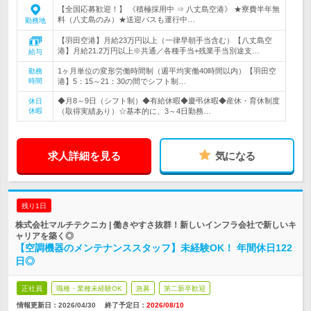
【全国応募歓迎！】 《積極採用中 ⇒ 八丈島空港》 ★寮費半年無
料（八丈島のみ）★送迎バスも運行中…
勤務地
【羽田空港】月給23万円以上（一律早朝手当含む）【八丈島空
港】月給21.2万円以上※共通／各種手当+残業手当別途支…
給与
1ヶ月単位の変形労働時間制（週平均実働40時間以内）【羽田空
勤務
時間
港】5：15～21：30の間でシフト制…
◆月8～9日（シフト制）◆有給休暇◆慶弔休暇◆産休・育休制度
休日
休暇
（取得実績あり）☆基本的に、3～4日勤務…
求人詳細を見る
気になる
残り1日
株式会社マルチテクニカ | 働きやすさ抜群！新しいインフラ会社で新しいキ
ャリアを築く◎
【空調機器のメンテナンススタッフ】未経験OK！ 年間休日122
日◎
正社員
職種・業種未経験OK
急募
第二新卒歓迎
情報更新日：2026/04/30
終了予定日：
2026/08/10