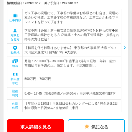
情報更新日：2026/07/17
終了予定日：
2027/01/07
ガス工事の現場にて、工事前の準備やお客様との打合せ、現場の
立会いや検査、工事終了後の事務処理など、工事にかかわるマネ
仕事内容
ジメントを行って頂きます
学歴不問【必須】第一種普通自動車免許(AT可)をお持ちの方◆施
工管理職の経験がある方 ◎建築・土木の施工管理経験、資格をお
対象と
持ちの方は歓迎！
なる方
【転居を伴う転勤はありません】 東京都の各事業所 大森ビル：
大田区大森北3丁目3番13号 ■大森駅…
勤務地
月給：270,000円～380,000円+諸手当+賞与※経験・年齢・能力・
前職給与を考慮の上、決定します。※試用期間…
給与
500万円～700万円
初年度
年収
勤務
8:45～17:45（実働8時間／休憩60分）※月平均残業30時間以下
時間
【年間休日120日】※休日は会社カレンダーによる* 完全週休2日
休日
休暇
制※原則土日祝休み* 有給休暇（半日…
求人詳細を見る
気になる