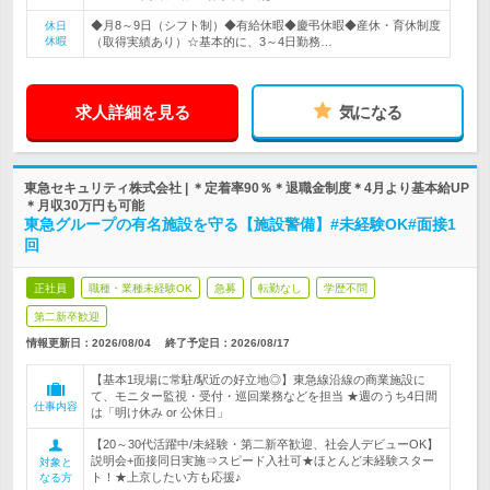
◆月8～9日（シフト制）◆有給休暇◆慶弔休暇◆産休・育休制度
休日
休暇
（取得実績あり）☆基本的に、3～4日勤務…
求人詳細を見る
気になる
東急セキュリティ株式会社 | ＊定着率90％＊退職金制度＊4月より基本給UP
＊月収30万円も可能
東急グループの有名施設を守る【施設警備】#未経験OK#面接1
回
正社員
職種・業種未経験OK
急募
転勤なし
学歴不問
第二新卒歓迎
情報更新日：2026/08/04
終了予定日：
2026/08/17
【基本1現場に常駐/駅近の好立地◎】東急線沿線の商業施設に
て、モニター監視・受付・巡回業務などを担当 ★週のうち4日間
仕事内容
は「明け休み or 公休日」
【20～30代活躍中/未経験・第二新卒歓迎、社会人デビューOK】
説明会+面接同日実施⇒スピード入社可★ほとんど未経験スター
対象と
ト！★上京したい方も応援♪
なる方