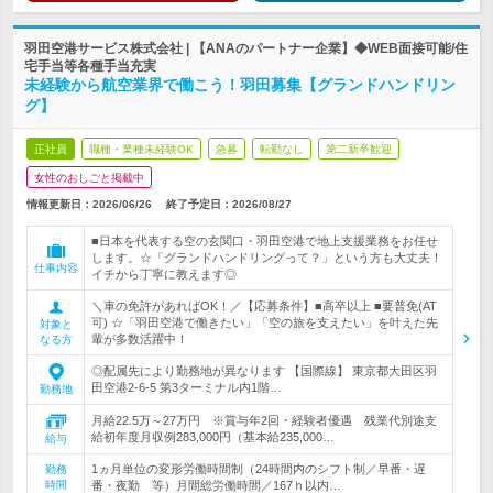
羽田空港サービス株式会社 | 【ANAのパートナー企業】◆WEB面接可能/住
宅手当等各種手当充実
未経験から航空業界で働こう！羽田募集【グランドハンドリン
グ】
正社員
職種・業種未経験OK
急募
転勤なし
第二新卒歓迎
女性のおしごと掲載中
情報更新日：2026/06/26
終了予定日：
2026/08/27
■日本を代表する空の玄関口・羽田空港で地上支援業務をお任せ
します。☆「グランドハンドリングって？」という方も大丈夫！
仕事内容
イチから丁寧に教えます◎
＼車の免許があればOK！／【応募条件】■高卒以上 ■要普免(AT
可) ☆「羽田空港で働きたい」「空の旅を支えたい」を叶えた先
対象と
輩が多数活躍中！
なる方
◎配属先により勤務地が異なります 【国際線】 東京都大田区羽
田空港2-6-5 第3ターミナル内1階…
勤務地
月給22.5万～27万円 ※賞与年2回・経験者優遇 残業代別途支
給初年度月収例283,000円（基本給235,000…
給与
1ヵ月単位の変形労働時間制（24時間内のシフト制／早番・遅
勤務
時間
番・夜勤 等）月間総労働時間／167ｈ以内…