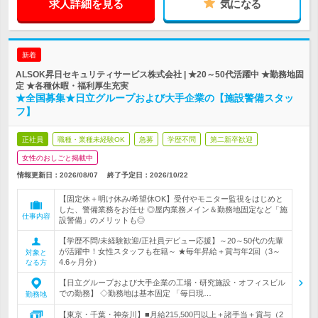
求人詳細を見る
気になる
新着
ALSOK昇日セキュリティサービス株式会社 | ★20～50代活躍中 ★勤務地固
定 ★各種休暇・福利厚生充実
★全国募集★日立グループおよび大手企業の【施設警備スタッ
フ】
正社員
職種・業種未経験OK
急募
学歴不問
第二新卒歓迎
女性のおしごと掲載中
情報更新日：2026/08/07
終了予定日：
2026/10/22
【固定休＋明け休み/希望休OK】受付やモニター監視をはじめと
した、警備業務をお任せ ◎屋内業務メイン＆勤務地固定など「施
仕事内容
設警備」のメリットも◎
【学歴不問/未経験歓迎/正社員デビュー応援】～20～50代の先輩
が活躍中！女性スタッフも在籍～ ★毎年昇給＋賞与年2回（3～
対象と
4.6ヶ月分）
なる方
【日立グループおよび大手企業の工場・研究施設・オフィスビル
での勤務】 ◇勤務地は基本固定 「毎日現…
勤務地
【東京・千葉・神奈川】■月給215,500円以上＋諸手当＋賞与（2