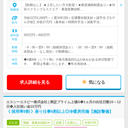
【転勤なし】 ★上京したい方大歓迎！★家賃補助制度あり♪ ★渋
谷スクランブルスクエア・東急歌舞伎町…
勤務地
月給22万5,200円～＋賞与年2回＋交通費全額支給＋諸手当【モデ
ル月収】月収27万円（基本給＋時間外手当＋深夜手当…
給与
353万円～400万円
初年度
年収
・9：00～翌9：00（仮眠休憩あり）・20：00～翌9：00 （仮眠
勤務
時間
休憩あり・なし混在）※勤務地に…
◆4週8休（シフト制）※毎月最低8日はお休みがある休日制度で
休日
休暇
す。 希望は考慮いたします。◆年次有給休…
求人詳細を見る
気になる
エスシーエスピー株式会社 | 東証プライム上場G◆1ヵ月の出社日数10～12
日◆入社祝い金10万円
《 採用率9割 》座り仕事6割以上◎冷暖房完備【施設警備】
正社員
職種・業種未経験OK
急募
転勤なし
学歴不問