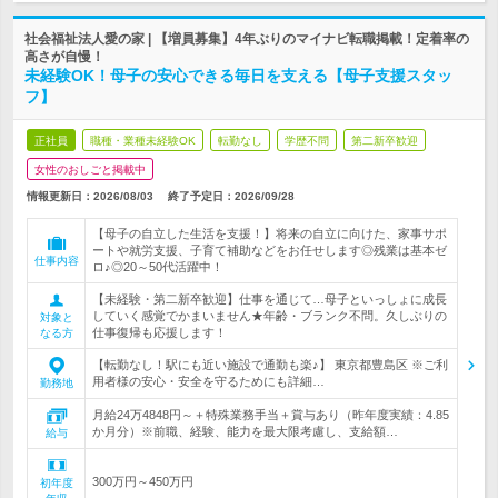
社会福祉法人愛の家 | 【増員募集】4年ぶりのマイナビ転職掲載！定着率の
高さが自慢！
未経験OK！母子の安心できる毎日を支える【母子支援スタッ
フ】
正社員
職種・業種未経験OK
転勤なし
学歴不問
第二新卒歓迎
女性のおしごと掲載中
情報更新日：2026/08/03
終了予定日：
2026/09/28
【母子の自立した生活を支援！】将来の自立に向けた、家事サポ
ートや就労支援、子育て補助などをお任せします◎残業は基本ゼ
仕事内容
ロ♪◎20～50代活躍中！
【未経験・第二新卒歓迎】仕事を通じて…母子といっしょに成長
していく感覚でかまいません★年齢・ブランク不問。久しぶりの
対象と
仕事復帰も応援します！
なる方
【転勤なし！駅にも近い施設で通勤も楽♪】 東京都豊島区 ※ご利
用者様の安心・安全を守るためにも詳細…
勤務地
月給24万4848円～＋特殊業務手当＋賞与あり（昨年度実績：4.85
か月分）※前職、経験、能力を最大限考慮し、支給額…
給与
300万円～450万円
初年度