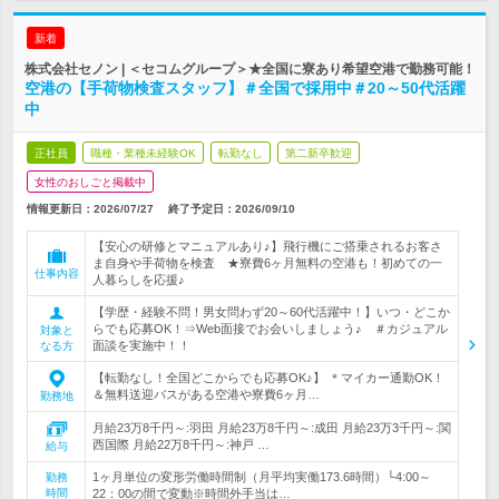
新着
株式会社セノン | ＜セコムグループ＞★全国に寮あり希望空港で勤務可能！
空港の【手荷物検査スタッフ】＃全国で採用中＃20～50代活躍
中
正社員
職種・業種未経験OK
転勤なし
第二新卒歓迎
女性のおしごと掲載中
情報更新日：2026/07/27
終了予定日：
2026/09/10
【安心の研修とマニュアルあり♪】飛行機にご搭乗されるお客さ
ま自身や手荷物を検査 ★寮費6ヶ月無料の空港も！初めての一
仕事内容
人暮らしを応援♪
【学歴・経験不問！男女問わず20～60代活躍中！】いつ・どこか
らでも応募OK！⇒Web面接でお会いしましょう♪ ＃カジュアル
対象と
面談を実施中！！
なる方
【転勤なし！全国どこからでも応募OK♪】 ＊マイカー通勤OK！
＆無料送迎バスがある空港や寮費6ヶ月…
勤務地
月給23万8千円～:羽田 月給23万8千円～:成田 月給23万3千円～:関
西国際 月給22万8千円～:神戸 …
給与
1ヶ月単位の変形労働時間制（月平均実働173.6時間）└4:00～
勤務
時間
22：00の間で変動※時間外手当は…