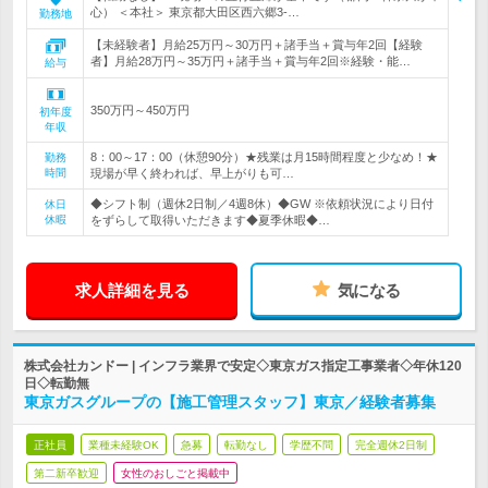
心） ＜本社＞ 東京都大田区西六郷3-…
勤務地
【未経験者】月給25万円～30万円＋諸手当＋賞与年2回【経験
者】月給28万円～35万円＋諸手当＋賞与年2回※経験・能…
給与
350万円～450万円
初年度
年収
8：00～17：00（休憩90分）★残業は月15時間程度と少なめ！★
勤務
時間
現場が早く終われば、早上がりも可…
◆シフト制（週休2日制／4週8休）◆GW ※依頼状況により日付
休日
休暇
をずらして取得いただきます◆夏季休暇◆…
求人詳細を見る
気になる
株式会社カンドー | インフラ業界で安定◇東京ガス指定工事業者◇年休120
日◇転勤無
東京ガスグループの【施工管理スタッフ】東京／経験者募集
正社員
業種未経験OK
急募
転勤なし
学歴不問
完全週休2日制
第二新卒歓迎
女性のおしごと掲載中