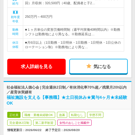
回）月収例：320,500円（40歳、配偶者と子2…
給与
250万円～400万円
初年度
年収
■１ヶ月単位の変形労働時間制（週平均実働40時間以内）※勤務
勤務
時間
シフトは勤務地により異なる。※勤務延長は…
■月6日以上（1日勤務・1日明休・1日勤務・1日明休・1日公休の
休日
休暇
ローテーション制）※勤務地により異な…
求人詳細を見る
気になる
社会福祉法人徳心会 | 完全週休2日制／有休消化率70%超／残業月20h以内
／産育休実績有
福祉施設を支える【事務職】★土日祝休み★賞与4ヶ月★未経験
OK
正社員
職種・業種未経験OK
急募
転勤なし
学歴不問
完全週休2日制
第二新卒歓迎
女性のおしごと掲載中
情報更新日：2026/06/22
終了予定日：
2026/08/20