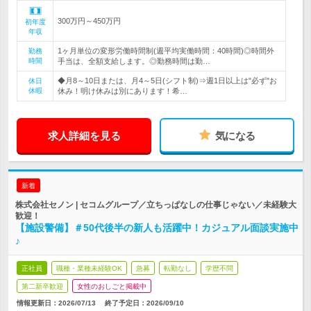
300万円～450万円
初年度
年収
1ヶ月単位の変形労働時間制(週平均実働時間：40時間)◎時間外
勤務
時間
手当は、全額支給します。◎勤務時間は勤…
◆月8～10日または、月4～5日(シフト制)⇒週1日以上は"必ず"お
休日
休暇
休み！明け休みは別にあります！希…
求人詳細を見る
気になる
新着
株式会社セノン | セコムグループ／立ちっぱなしの仕事じゃない／未経験大
歓迎！
【施設警備】＃50代後半の新人も活躍中！カジュアル面談実施中
♪
正社員
職種・業種未経験OK
急募
転勤なし
学歴不問
第二新卒歓迎
女性のおしごと掲載中
情報更新日：2026/07/13
終了予定日：
2026/09/10