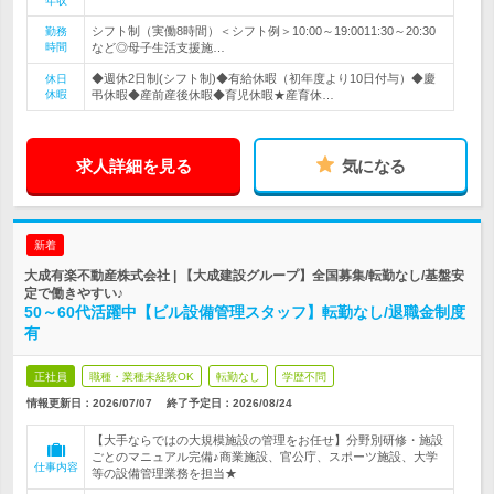
年収
シフト制（実働8時間）＜シフト例＞10:00～19:0011:30～20:30
勤務
時間
など◎母子生活支援施…
◆週休2日制(シフト制)◆有給休暇（初年度より10日付与）◆慶
休日
休暇
弔休暇◆産前産後休暇◆育児休暇★産育休…
求人詳細を見る
気になる
新着
大成有楽不動産株式会社 | 【大成建設グループ】全国募集/転勤なし/基盤安
定で働きやすい♪
50～60代活躍中【ビル設備管理スタッフ】転勤なし/退職金制度
有
正社員
職種・業種未経験OK
転勤なし
学歴不問
情報更新日：2026/07/07
終了予定日：
2026/08/24
【大手ならではの大規模施設の管理をお任せ】分野別研修・施設
ごとのマニュアル完備♪商業施設、官公庁、スポーツ施設、大学
仕事内容
等の設備管理業務を担当★