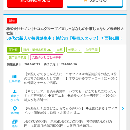
新着
株式会社セノン | セコムグループ／立ちっぱなしの仕事じゃない／未経験大
歓迎！
50代の新人が毎月誕生中！施設の【警備スタッフ】＊面接1回！
正社員
職種・業種未経験OK
急募
転勤なし
学歴不問
第二新卒歓迎
女性のおしごと掲載中
情報更新日：2026/07/13
終了予定日：
2026/09/10
【気配りができるが収入に！？オフィスや商業施設等の当たり前
の日常の監視人として働く！】丁寧な研修でフォロー！20～60代
仕事内容
の仲間とチームで活躍♪
【＃カジュアル面談も実施中！いつでも・どこでも気になったら
すぐ応募可能♪】◆高卒以上 ◆経験なども一切不問！⇒50代の
対象と
新人が毎月誕生中！
なる方
【転勤なし！全国どこからでも応募OK♪】 ◆全国にあるオフィス
ビル・商業施設に勤務 ＜北海道＞ 北…
勤務地
月給23万5000円：東京都月給21万2700円：神奈川県月給21万
円：滋賀県月給20万5000円：大阪府月給19万…
給与