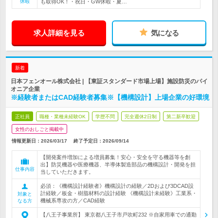
休暇
も取得OK！・祝日・GW休暇・夏…
求人詳細を見る
気になる
新着
日本フェンオール株式会社 | 【東証スタンダード市場上場】施設防災のパイ
オニア企業
※経験者またはCAD経験者募集※【機構設計】上場企業の好環境
正社員
職種・業種未経験OK
学歴不問
完全週休2日制
第二新卒歓迎
女性のおしごと掲載中
情報更新日：2026/03/17
終了予定日：
2026/09/14
【開発案件増加による増員募集！安心・安全を守る機器等を創
出】防災機器や医療機器、半導体製造部品の機構設計・開発を担
仕事内容
当していただきます。
必須：《機構設計経験者》機構設計の経験／2Dおよび3DCAD設
計経験／板金・樹脂材料の設計経験 《機構設計未経験》工業系・
対象と
機械系専攻の方／CAD経験
なる方
【八王子事業所】 東京都八王子市戸吹町232 ※自家用車での通勤