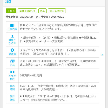
場G
正社員
業種未経験OK
急募
第二新卒歓迎
情報更新日：2026/03/24
終了予定日：
2026/09/21
自動化ライン・計量装置など産業用設備の機械設計を、志向性に
合わせたポジションで担当します。
仕事内容
＜経験者歓迎！＞《必須》■ 機械設計の実務経験 ★年間休日122
対象と
日 ★賞与年2回 ★UIターン支援充実
なる方
クライアント先での勤務となります。 【大阪府中心部】 ※転勤
当面なし 【雇入れ直後】上記事業所 【…
勤務地
月給：230,000円~400,000円（一律固定手当含む）※経験能力考
慮の上決定します。※試用期間3ヶ月（待遇変更…
給与
369万円～671万円
初年度
年収
8:30～17:30 （所定労働時間：8時間0分）休憩：60分残業：あり
勤務
時間
※平均残業時間：月20時間程…
# ★年間休日：122日* 週休2日制（土日祝日、その他※会社カレ
休日
休暇
ンダー）※年6回の土曜日出勤のうち…