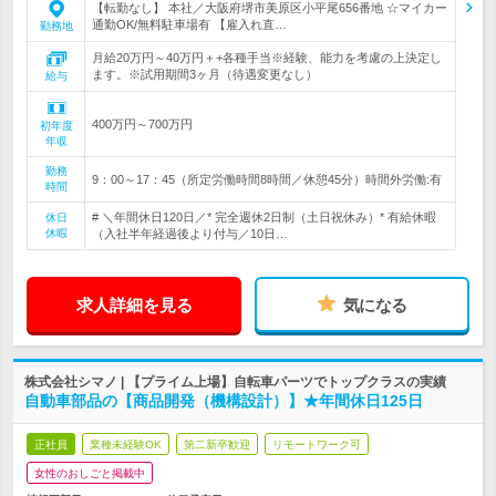
【転勤なし】 本社／大阪府堺市美原区小平尾656番地 ☆マイカー
通勤OK/無料駐車場有 【雇入れ直…
勤務地
月給20万円～40万円＋+各種手当※経験、能力を考慮の上決定し
ます。※試用期間3ヶ月（待遇変更なし）
給与
400万円～700万円
初年度
年収
勤務
9：00～17：45（所定労働時間8時間／休憩45分）時間外労働:有
時間
# ＼年間休日120日／* 完全週休2日制（土日祝休み）* 有給休暇
休日
休暇
（入社半年経過後より付与／10日…
求人詳細を見る
気になる
株式会社シマノ | 【プライム上場】自転車パーツでトップクラスの実績
自動車部品の【商品開発（機構設計）】★年間休日125日
正社員
業種未経験OK
第二新卒歓迎
リモートワーク可
女性のおしごと掲載中