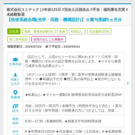
株式会社スミテック | #年休125日 #完全土日祝休み #手当・福利厚生充実 #
未経験歓迎
【技術系総合職(光学・回路・機構設計)】☆賞与実績5ヵ月分
正社員
職種・業種未経験OK
急募
転勤なし
完全週休2日制
第二新卒歓迎
女性のおしごと掲載中
情報更新日：2026/07/24
終了予定日：
2026/09/24
《設計として、上流からトータルに携われます！》◎光学・回
路・機構のいずれかの設計業務をお任せします。★イチから教育
仕事内容
◎成長を焦る必要はナシ！
《ポテンシャル採用》☆既卒・第二新卒や実務未経験者も積極採
用中！☆ ◆40歳以下の方 ◆理工系の高卒以上 ★世の中にないも
対象と
のを生み出すやりがい！
なる方
★転勤なし ★マイカー通勤OK 静岡県浜松市浜名区引佐町黒渕44
勤務地
月給：19万円～35万円＋各種手当（時間外手当など含む）＋賞与
計５カ月分（前年実績）※経験者の方につきましては、別途…
給与
勤務
8:30～17:30（実働8時間）★残業月平均30時間未満
時間
# ★年間休日125日# ★完全週休二日制（土日休み）# ★長期休暇
休日