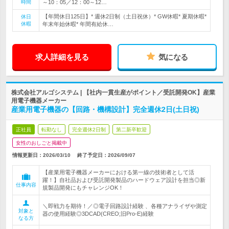
時間
～10：05／12：00～12…
【年間休日125日】* 週休2日制（土日祝休）* GW休暇* 夏期休暇*
休日
休暇
年末年始休暇* 年間有給休…
求人詳細を見る
気になる
株式会社アルゴシステム | 【社内一貫生産がポイント／受託開発OK】産業
用電子機器メーカー
産業用電子機器の【回路・機構設計】完全週休2日(土日祝)
正社員
転勤なし
完全週休2日制
第二新卒歓迎
女性のおしごと掲載中
情報更新日：2026/03/10
終了予定日：
2026/09/07
【産業用電子機器メーカーにおける第一線の技術者として活
躍！】自社品および受託開発製品のハードウェア設計を担当◎新
仕事内容
規製品開発にもチャレンジOK！
＼即戦力を期待！／◎電子回路設計経験 、各種アナライザや測定
対象と
器の使用経験◎3DCAD(CREO;旧Pro-E)経験
なる方