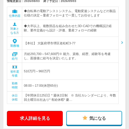
情報更新日：2026/08/03
終了予定日：
2026/09/03
◆自転車の電動アシストシステム、電動変速システムなどの製品
仕様の決定～量産フォローまで一貫してお任せします
仕事内容
◆大卒以上、複数部品を組み合わせた3D-CADでの機構設計経
対象と
験、要件定義から設計・評価、量産フォローの経験
なる方
【本社】 大阪府堺市堺区老松町3-77
勤務地
月給293,700～547,600円※ 能力、資格、経歴、経験等を考慮
し、面接後に給与を決定いたします。
給与
510万円～960万円
初年度
年収
勤務
08:00～17:00(休憩65分)
時間
【年間休日125日】* 週休2日制 ※ 当社カレンダーにより、年数
休日
休暇
回土曜日出社あり* 有給休暇* 慶…
求人詳細を見る
気になる