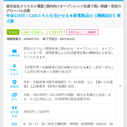
株式会社クリスタル電器 | 国内向けオーブンレンジ生産で高い実績！安定の
グローバル企業
年休125日！CADスキルを活かせる★家電製品の【機構設計】東
大阪
正社員
急募
転勤なし
学歴不問
女性のおしごと掲載中
情報更新日：2026/07/31
終了予定日：
2027/01/21
部品だけでなく開発全体に関われる！オーブンレンジ、オーブン
トースター等、調理家電および生活家電全般の機構設計を担当し
仕事内容
ていただきます。
【学歴不問！白物家電の設計経験が活かせる★】＜必須＞2Dもし
対象と
くは3DCADを触った経験がある方
なる方
本社：大阪府東大阪市俊徳町5－5－29 転勤：なし 【雇い入れ直
後】上記事業所 【変更の範囲】会社…
勤務地
月給：250,000円～512,000円※経験、能力を考慮の上決定しま
す。※上記月給には、月30時間の固定残業代49…
給与
350万円～716万円
初年度
年収
8：30～17：30（所定労働時間：8時間）休憩時間：60分10：00
勤務