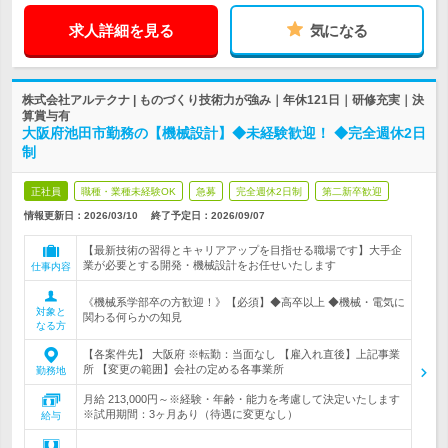
求人詳細を見る
気になる
株式会社アルテクナ | ものづくり技術力が強み｜年休121日｜研修充実｜決
算賞与有
大阪府池田市勤務の【機械設計】◆未経験歓迎！ ◆完全週休2日
制
正社員
職種・業種未経験OK
急募
完全週休2日制
第二新卒歓迎
情報更新日：2026/03/10
終了予定日：
2026/09/07
【最新技術の習得とキャリアアップを目指せる職場です】大手企
業が必要とする開発・機械設計をお任せいたします
仕事内容
《機械系学部卒の方歓迎！》【必須】◆高卒以上 ◆機械・電気に
対象と
関わる何らかの知見
なる方
【各案件先】 大阪府 ※転勤：当面なし 【雇入れ直後】上記事業
所 【変更の範囲】会社の定める各事業所
勤務地
月給 213,000円～※経験・年齢・能力を考慮して決定いたします
※試用期間：3ヶ月あり（待遇に変更なし）
給与