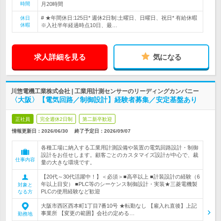
時間
月20時間
# ★年間休日:125日* 週休2日制:土曜日、日曜日、祝日* 有給休暇
休日
休暇
※入社半年経過時点10日、最…
求人詳細を見る
気になる
川惣電機工業株式会社 | 工業用計測センサーのリーディングカンパニー
〈大阪〉【電気回路／制御設計】経験者募集／安定基盤あり
正社員
完全週休2日制
第二新卒歓迎
情報更新日：2026/06/30
終了予定日：
2026/09/07
各種工場に納入する工業用計測設備や装置の電気回路設計・制御
設計をお任せします。顧客ごとのカスタマイズ設計が中心で、裁
仕事内容
量の大きな環境です。
【20代～30代活躍中！】＜必須＞■高卒以上 ■計装設計の経験（6
年以上目安） ■PLC等のシーケンス制御設計・実装★三菱電機製
対象と
PLCの使用経験など歓迎
なる方
大阪市西区西本町1丁目7番10号 ★転勤なし 【雇入れ直後】上記
事業所 【変更の範囲】会社の定める…
勤務地