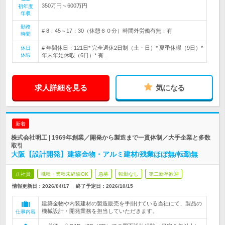
350万円～600万円
初年度
年収
勤務
# 8：45～17：30（休憩６０分）時間外労働有無：有
時間
# 年間休日：121日* 完全週休2日制（土・日）* 夏季休暇（9日）*
休日
休暇
年末年始休暇（6日）* 有…
求人詳細を見る
気になる
新着
株式会社明工 | 1969年創業／開発から製造まで一貫体制／大手企業と多数
取引
大阪【設計開発】建築金物・アルミ建材/残業ほぼ無/転勤無
正社員
職種・業種未経験OK
急募
転勤なし
第二新卒歓迎
情報更新日：2026/04/17
終了予定日：
2026/10/15
建築金物や内装建材の製造販売を手掛けている当社にて、製品の
機械設計・開発業務を担当していただきます。
仕事内容