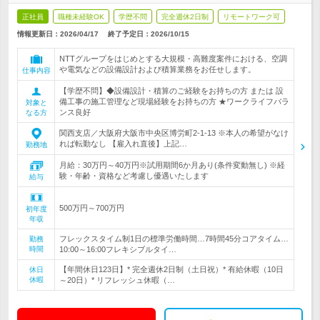
正社員
職種未経験OK
学歴不問
完全週休2日制
リモートワーク可
情報更新日：2026/04/17
終了予定日：
2026/10/15
NTTグループをはじめとする大規模・高難度案件における、空調
や電気などの設備設計および積算業務をお任せします。
仕事内容
【学歴不問】◆設備設計・積算のご経験をお持ちの方 または 設
備工事の施工管理など現場経験をお持ちの方 ★ワークライフバラ
対象と
ンス良好
なる方
関西支店／大阪府大阪市中央区博労町2-1-13 ※本人の希望がなけ
れば転勤なし 【雇入れ直後】上記…
勤務地
月給：30万円～40万円※試用期間6か月あり(条件変動無し) ※経
験・年齢・資格など考慮し優遇いたします
給与
500万円～700万円
初年度
年収
フレックスタイム制1日の標準労働時間…7時間45分コアタイム…
勤務
時間
10:00～16:00フレキシブルタイ…
【年間休日123日】* 完全週休2日制（土日祝）* 有給休暇（10日
休日
休暇
～20日）* リフレッシュ休暇（…