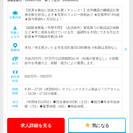
情報更新日：2026/07/28
終了予定日：
2026/08/31
【世界を舞台に技術力を磨くチャンス！】光学機器の機構設計業
務全般を担当します★充実のフォロー体制あり ★定着率97.5%超
仕事内容
★賞与実績6ヶ月分以上！
【経験者募集／学歴不問】《必須条件》製造業での製品設計経験
など★常に成長を続けていける方、協調性を大切にできる方は大
対象と
歓迎★平均勤続年数16.4年
なる方
本社／埼玉県さいたま市見沼区蓮沼1385番地 ※転勤は原則なし
勤務地
月給29万円～37万円※試用期間3か月（待遇の変更なし）※前職
給与を考慮の上、経験・能力により優遇します。
給与
600万円～700万円
初年度
年収
8:30～17:20（休憩60分）※フレックスタイム制あり└コアタイム
勤務
時間
／10:30～17:20※残業…
《年間休日125日》◆完全週休2日制（土日）◆祝日◆年末年始休
休日
休暇
暇（7日）◆夏季休暇（9日）◆有給休暇…
求人詳細を見る
気になる