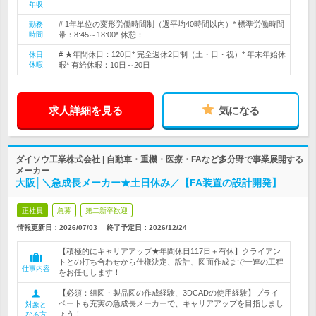
年収
# 1年単位の変形労働時間制（週平均40時間以内）* 標準労働時間
勤務
時間
帯：8:45～18:00* 休憩：…
# ★年間休日：120日* 完全週休2日制（土・日・祝）* 年末年始休
休日
休暇
暇* 有給休暇：10日～20日
求人詳細を見る
気になる
ダイソウ工業株式会社 | 自動車・重機・医療・FAなど多分野で事業展開する
メーカー
大阪│＼急成長メーカー★土日休み／【FA装置の設計開発】
正社員
急募
第二新卒歓迎
情報更新日：2026/07/03
終了予定日：
2026/12/24
【積極的にキャリアアップ★年間休日117日＋有休】クライアン
トとの打ち合わせから仕様決定、設計、図面作成まで一連の工程
仕事内容
をお任せします！
【必須：組図・製品図の作成経験、3DCADの使用経験】プライ
ベートも充実の急成長メーカーで、キャリアアップを目指しまし
対象と
ょう！
なる方