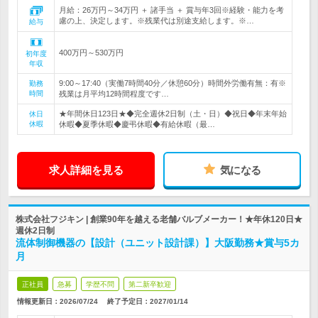
月給：26万円～34万円 ＋ 諸手当 ＋ 賞与年3回※経験・能力を考
慮の上、決定します。※残業代は別途支給します。※…
給与
400万円～530万円
初年度
年収
9:00～17:40（実働7時間40分／休憩60分）時間外労働有無：有※
勤務
時間
残業は月平均12時間程度です…
★年間休日123日★◆完全週休2日制（土・日）◆祝日◆年末年始
休日
休暇
休暇◆夏季休暇◆慶弔休暇◆有給休暇（最…
求人詳細を見る
気になる
株式会社フジキン | 創業90年を越える老舗バルブメーカー！★年休120日★
週休2日制
流体制御機器の【設計（ユニット設計課）】大阪勤務★賞与5カ
月
正社員
急募
学歴不問
第二新卒歓迎
情報更新日：2026/07/24
終了予定日：
2027/01/14