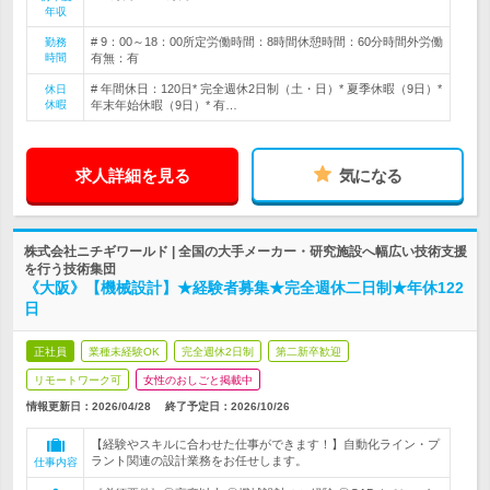
年収
# 9：00～18：00所定労働時間：8時間休憩時間：60分時間外労働
勤務
時間
有無：有
# 年間休日：120日* 完全週休2日制（土・日）* 夏季休暇（9日）*
休日
休暇
年末年始休暇（9日）* 有…
求人詳細を見る
気になる
株式会社ニチギワールド | 全国の大手メーカー・研究施設へ幅広い技術支援
を行う技術集団
《大阪》【機械設計】★経験者募集★完全週休二日制★年休122
日
正社員
業種未経験OK
完全週休2日制
第二新卒歓迎
リモートワーク可
女性のおしごと掲載中
情報更新日：2026/04/28
終了予定日：
2026/10/26
【経験やスキルに合わせた仕事ができます！】自動化ライン・プ
ラント関連の設計業務をお任せします。
仕事内容