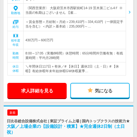
〈関西営業所〉 大阪府茨木市西駅前町14-19 茨木第二ビル4Ｆ ※
当面の転勤はございません 【雇…
勤務地
＜賃金形態＞月給制＜月給＞239,410円～334,410円（一律固定手
当を含む）＜内訳＞基本給：235,000円～…
給与
430万円～600万円
初年度
年収
8:00～17:05（実働8時間）休憩時間：65分時間外労働有無：有残
勤務
時間
業時間：平均月28時間
＼年間休日117日＋有休／# 【休日】週休2日（土・日）# 【休
休日
休暇
暇】有給休暇年末年始休暇GW休暇夏季…
求人詳細を見る
気になる
新着
日比谷総合設備株式会社 | 東証プライム上場 | 国内トップクラスの技術力★
大阪／上場企業の【設備設計・積算】★完全週休2日制（土日
祝）