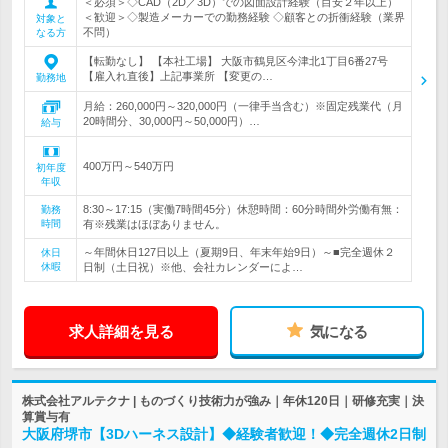
＜必須＞◇CAD（2D／3D）での図面設計経験（目安２年以上）
＜歓迎＞◇製造メーカーでの勤務経験 ◇顧客との折衝経験（業界
対象と
不問）
なる方
【転勤なし】 【本社工場】 大阪市鶴見区今津北1丁目6番27号
【雇入れ直後】上記事業所 【変更の…
勤務地
月給：260,000円～320,000円（一律手当含む）※固定残業代（月
20時間分、30,000円～50,000円）…
給与
400万円～540万円
初年度
年収
8:30～17:15（実働7時間45分）休憩時間：60分時間外労働有無：
勤務
時間
有※残業はほぼありません。
～年間休日127日以上（夏期9日、年末年始9日）～■完全週休２
休日
休暇
日制（土日祝）※他、会社カレンダーによ…
求人詳細を見る
気になる
株式会社アルテクナ | ものづくり技術力が強み｜年休120日｜研修充実｜決
算賞与有
大阪府堺市【3Dハーネス設計】◆経験者歓迎！◆完全週休2日制