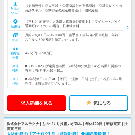
《必須要件》◎大卒以上 ◎電気設計の実務経験 ◎基礎レベルの
対象と
英語スキル ◎制御系の組込機器設計・開発経験
なる方
《本社》 所在地：大阪府大東市深野南町1-1 ※マイカー・バイク
通勤可(マイカーの場合、駐車場有料…
勤務地
月給230,000円～350,000円 + 諸手当 + 賞与 年2回※経験、年齢、
スキルなどを考慮し決定いたします。…
給与
460万円～650万円
初年度
年収
# 8:15～16:30所定労働時間：7時間30分休憩：45分時間外労働の
勤務
時間
有無：有(月平均20～30…
# <年間休日126日># 【休日】* 週休二日制（土日）* 祝日※年2回
休日
休暇
程度、土曜出勤がございます…
求人詳細を見る
気になる
株式会社アルテクナ | ものづくり技術力が強み｜年休120日｜研修充実｜決
算賞与有
大阪勤務の【アナログLSI回路設計職】◆経験者歓迎！