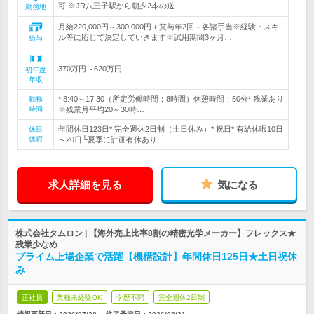
可 ※JR八王子駅から朝夕2本の送…
勤務地
月給220,000円～300,000円＋賞与年2回＋各諸手当※経験・スキ
ル等に応じて決定していきます※試用期間3ヶ月…
給与
370万円～620万円
初年度
年収
* 8:40～17:30（所定労働時間：8時間）休憩時間：50分* 残業あり
勤務
時間
※残業月平均20～30時…
年間休日123日* 完全週休2日制（土日休み）* 祝日* 有給休暇10日
休日
休暇
～20日└夏季に計画有休あり…
求人詳細を見る
気になる
株式会社タムロン | 【海外売上比率8割の精密光学メーカー】フレックス★
残業少なめ
プライム上場企業で活躍【機構設計】年間休日125日★土日祝休
み
正社員
業種未経験OK
学歴不問
完全週休2日制