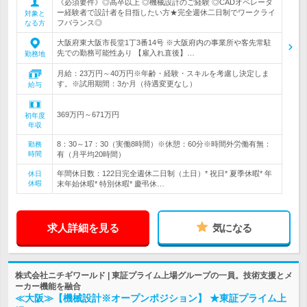
《必須要件》◎高卒以上 ◎機械設計のご経験 ◎CADオペレータ
ー経験者で設計者を目指したい方★完全週休二日制でワークライ
対象と
フバランス◎
なる方
大阪府東大阪市長堂1丁3番14号 ※大阪府内の事業所や客先常駐
先での勤務可能性あり 【雇入れ直後】…
勤務地
月給：23万円～40万円※年齢・経験・スキルを考慮し決定しま
す。※試用期間：3か月（待遇変更なし）
給与
369万円～671万円
初年度
年収
8：30～17：30（実働8時間）※休憩：60分※時間外労働有無：
勤務
時間
有（月平均20時間）
年間休日数：122日完全週休二日制（土日）* 祝日* 夏季休暇* 年
休日
休暇
末年始休暇* 特別休暇* 慶弔休…
求人詳細を見る
気になる
株式会社ニチギワールド | 東証プライム上場グループの一員。技術支援とメ
ーカー機能を融合
≪大阪≫【機械設計※オープンポジション】 ★東証プライム上