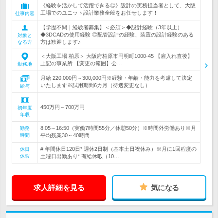
《経験を活かして活躍できる◎》設計の実務担当者として、大阪
工場でのユニット設計業務全般をお任せします！
仕事内容
【学歴不問｜経験者募集】＜必須＞◆設計経験（3年以上）
◆3DCADの使用経験 ◎配管設計の経験、装置の設計経験のある
対象と
方は歓迎します♪
なる方
＜大阪工場 柏原＞ 大阪府柏原市円明町1000-45 【雇入れ直後】
上記の事業所 【変更の範囲】会…
勤務地
月給 220,000円～300,000円※経験・年齢・能力を考慮して決定
いたします※試用期間6カ月（待遇変更なし）
給与
450万円～700万円
初年度
年収
8:05～16:50（実働7時間55分／休憩50分）※時間外労働あり※月
勤務
時間
平均残業30～40時間
# 年間休日120日* 週休2日制（基本土日祝休み）※月に1回程度の
休日
休暇
土曜日出勤あり* 有給休暇（10…
求人詳細を見る
気になる