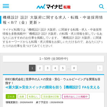
機構設計 設計 大阪府に関する求人・転職・中途採用情
報＜8/7（金）更新＞
マイナビ転職では「機構設計 設計 大阪府」に関連する転職・求人・中途採用
情報を多数掲載中!「機構設計 設計 大阪府」の転職・求人情報を探しているあ
なたにおすすめのお仕事を掲載しています。「機構設計 設計 大阪府」に関連
するキーワードからも転職・求人情報をお探しいただけるので、あなたにぴっ
たりのお仕事を見つけてみてください!
1～50件 (全380件中)
…
1
2
3
4
5
8
IDEC株式会社 | 世界中の人々の安全・安心・ウェルビーイングを実現を目
指す！
≪新大阪≫安全スイッチの開発を担う【機構設計】FAを支える
正社員
急募
転勤なし
完全週休2日制
女性のおしごと掲載中
情報更新日：2026/04/09
終了予定日：
2026/09/28