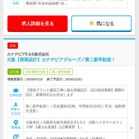
休暇
季休暇* 年末年始休暇* 有…
求人詳細を見る
気になる
新着
カナデビアE＆E株式会社
大阪【実装設計】カナデビアグループ／第二新卒歓迎！
正社員
完全週休2日制
第二新卒歓迎
情報更新日：2026/07/10
終了予定日：
2026/12/31
【環境プラント建設工事に係る実施設計、設計総括業務】製図や
設計、顧客対応をお任せします
仕事内容
第二新卒歓迎！｜完全週休2日制、年間休日124日／手当・福利厚
対象と
生充実！
なる方
大阪本社／大阪府大阪市港区弁天1-2-1 大阪ベイタワーオフィ
ス8F 【雇入れ直後】上記事業所 【…
勤務地
月給：27万円～44万円■試用期間：3か月／待遇同一