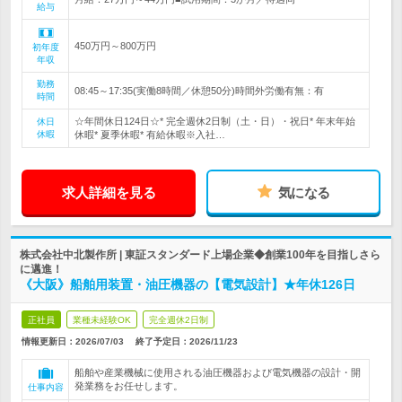
給与
450万円～800万円
初年度
年収
勤務
08:45～17:35(実働8時間／休憩50分)時間外労働有無：有
時間
☆年間休日124日☆* 完全週休2日制（土・日）・祝日* 年末年始
休日
休暇
休暇* 夏季休暇* 有給休暇※入社…
求人詳細を見る
気になる
株式会社中北製作所 | 東証スタンダード上場企業◆創業100年を目指しさら
に邁進！
《大阪》船舶用装置・油圧機器の【電気設計】★年休126日
正社員
業種未経験OK
完全週休2日制
情報更新日：2026/07/03
終了予定日：
2026/11/23
船舶や産業機械に使用される油圧機器および電気機器の設計・開
発業務をお任せします。
仕事内容