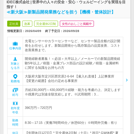
IDEC株式会社 | 世界中の人々の安全・安心・ウェルビーイングを実現を目
指す！
≪新大阪≫新製品開発業務などを担う【機構・筐体設計】
正社員
急募
完全週休2日制
女性のおしごと掲載中
情報更新日：2026/04/09
終了予定日：
2026/09/28
光電センサーやカラーセンサーなど、センサー製品全般の設計開
発をお任せします。新製品開発から既存製品の品質改善、コスト
仕事内容
改善業務まで。
開発経験者募集！＜必須＞大卒以上／メーカーでの新製品開発経
験5年以上／樹脂・金属プレス部品の設計経験／樹脂・金属材料
対象と
に関する知識をお持ちの方
なる方
大阪府大阪市淀川区西宮原2-6-64 【雇入れ直後】上記事業所
【変更の範囲】会社の定める事業所
勤務地
月給230,000円～430,000円※経験・能力を考慮の上、決定します
※残業代は別途全額支給します。※試用期間：3…
給与
390万円～720万円
初年度
年収
勤務
8:30～17:15（実働7時間45分／休憩60分）※時間外労働：有り
時間
【年間休日127日】* 完全週休2日制（土日）* 祝日* GW休暇* 夏
休日