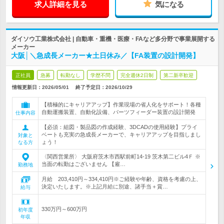
求人詳細を見る
気になる
ダイソウ工業株式会社 | 自動車・重機・医療・FAなど多分野で事業展開する
メーカー
大阪│＼急成長メーカー★土日休み／【FA装置の設計開発】
正社員
急募
転勤なし
学歴不問
完全週休2日制
第二新卒歓迎
情報更新日：2026/05/01
終了予定日：
2026/10/29
【積極的にキャリアアップ】作業現場の省人化をサポート！各種
自動運搬装置、自動化設備、パーツフィーダー装置の設計開発
仕事内容
【必須：組図・製品図の作成経験、3DCADの使用経験】プライ
ベートも充実の急成長メーカーで、キャリアアップを目指しまし
対象と
ょう！
なる方
〈関西営業所〉 大阪府茨木市西駅前町14-19 茨木第二ビル4Ｆ ※
当面の転勤はございません 【雇…
勤務地
月給 203,410円～334,410円※ご経験や年齢、資格を考慮の上、
決定いたします。※上記月給に別途、諸手当＋賞…
給与
330万円～600万円
初年度
年収