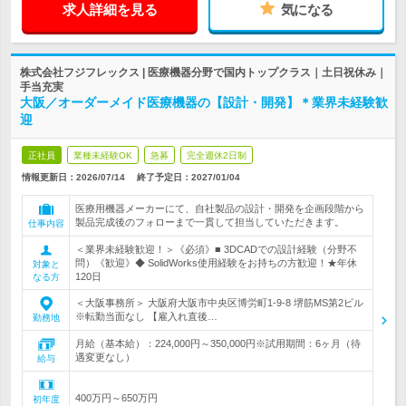
求人詳細を見る
気になる
株式会社フジフレックス | 医療機器分野で国内トップクラス｜土日祝休み｜
手当充実
大阪／オーダーメイド医療機器の【設計・開発】＊業界未経験歓
迎
正社員
業種未経験OK
急募
完全週休2日制
情報更新日：2026/07/14
終了予定日：
2027/01/04
医療用機器メーカーにて、自社製品の設計・開発を企画段階から
製品完成後のフォローまで一貫して担当していただきます。
仕事内容
＜業界未経験歓迎！＞《必須》■ 3DCADでの設計経験（分野不
問）《歓迎》◆ SolidWorks使用経験をお持ちの方歓迎！★年休
対象と
120日
なる方
＜大阪事務所＞ 大阪府大阪市中央区博労町1-9-8 堺筋MS第2ビル
※転勤当面なし 【雇入れ直後…
勤務地
月給（基本給）：224,000円～350,000円※試用期間：6ヶ月（待
遇変更なし）
給与
400万円～650万円
初年度