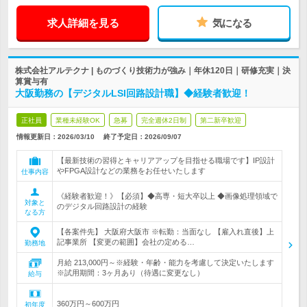
求人詳細を見る
気になる
株式会社アルテクナ | ものづくり技術力が強み｜年休120日｜研修充実｜決
算賞与有
大阪勤務の【デジタルLSI回路設計職】◆経験者歓迎！
正社員
業種未経験OK
急募
完全週休2日制
第二新卒歓迎
情報更新日：2026/03/10
終了予定日：
2026/09/07
【最新技術の習得とキャリアアップを目指せる職場です】IP設計
やFPGA設計などの業務をお任せいたします
仕事内容
《経験者歓迎！》【必須】◆高専・短大卒以上 ◆画像処理領域で
対象と
のデジタル回路設計の経験
なる方
【各案件先】 大阪府大阪市 ※転勤：当面なし 【雇入れ直後】上
記事業所 【変更の範囲】会社の定める…
勤務地
月給 213,000円～※経験・年齢・能力を考慮して決定いたします
※試用期間：3ヶ月あり（待遇に変更なし）
給与
360万円～600万円
初年度