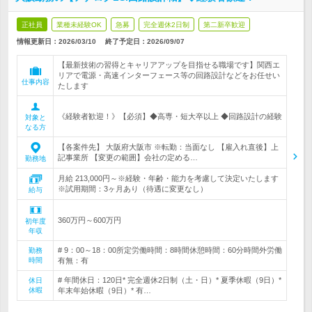
正社員
業種未経験OK
急募
完全週休2日制
第二新卒歓迎
情報更新日：2026/03/10
終了予定日：
2026/09/07
【最新技術の習得とキャリアアップを目指せる職場です】関西エ
リアで電源・高速インターフェース等の回路設計などをお任せい
仕事内容
たします
《経験者歓迎！》【必須】◆高専・短大卒以上 ◆回路設計の経験
対象と
なる方
【各案件先】 大阪府大阪市 ※転勤：当面なし 【雇入れ直後】上
記事業所 【変更の範囲】会社の定める…
勤務地
月給 213,000円～※経験・年齢・能力を考慮して決定いたします
※試用期間：3ヶ月あり（待遇に変更なし）
給与
360万円～600万円
初年度
年収
# 9：00～18：00所定労働時間：8時間休憩時間：60分時間外労働
勤務
時間
有無：有
# 年間休日：120日* 完全週休2日制（土・日）* 夏季休暇（9日）*
休日
休暇
年末年始休暇（9日）* 有…