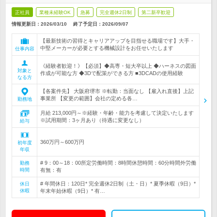
正社員
業種未経験OK
急募
完全週休2日制
第二新卒歓迎
情報更新日：2026/03/10
終了予定日：
2026/09/07
【最新技術の習得とキャリアアップを目指せる職場です】大手・
中堅メーカーが必要とする機械設計をお任せいたします
仕事内容
《経験者歓迎！》【必須】◆高専・短大卒以上 ◆ハーネスの図面
対象と
作成が可能な方 ◆3Dで配策ができる方 ■3DCADの使用経験
なる方
【各案件先】 大阪府堺市 ※転勤：当面なし 【雇入れ直後】上記
事業所 【変更の範囲】会社の定める各…
勤務地
月給 213,000円～※経験・年齢・能力を考慮して決定いたします
※試用期間：3ヶ月あり（待遇に変更なし）
給与
360万円～600万円
初年度
年収
# 9：00～18：00所定労働時間：8時間休憩時間：60分時間外労働
勤務
時間
有無：有
# 年間休日：120日* 完全週休2日制（土・日）* 夏季休暇（9日）*
休日
休暇
年末年始休暇（9日）* 有…