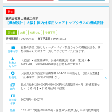
新着
株式会社富士機械工作所
【機械設計｜大阪】国内外採用シェアトップクラスの機械設計
正社員
急募
転勤なし
学歴不問
情報更新日：2026/04/17
終了予定日：
2026/10/12
顧客の要望に応じたオーダーメイド製造ラインの機械設計を、構
想段階から完成まで一貫して手がけていただきます。
仕事内容
《必須》■ 産業機械等、設備の機械設計経験 《歓迎》◆
対象と
AutoCAD、SolidWORKS経験をお持ちの方歓迎！
なる方
大阪府大阪市西淀川区御幣島1-14-32 ※転勤なし 【雇入れ直後】
上記事業所 【変更の範囲】なし
勤務地
日給月給制:250,000円~550,000円※試用期間:6ヶ月（待遇変更な
し）【 給 与 】■ 日給月給制 ※残業…
給与
360万円～800万円
初年度
年収
8:15~17:15実働:8時間00分・休憩:60分残業:あり※平均残業時間:
勤務