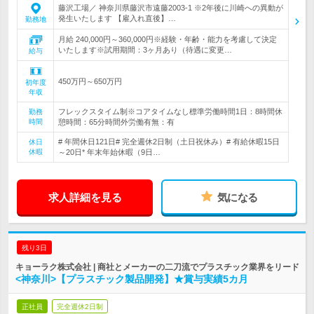
藤沢工場／ 神奈川県藤沢市遠藤2003-1 ※2年後に川崎への異動が
発生いたします 【雇入れ直後】…
勤務地
月給 240,000円～360,000円※経験・年齢・能力を考慮して決定
いたします※試用期間：3ヶ月あり（待遇に変更…
給与
450万円～650万円
初年度
年収
フレックスタイム制※コアタイムなし標準労働時間1日：8時間休
勤務
時間
憩時間：65分時間外労働有無：有
# 年間休日121日# 完全週休2日制（土日祝休み）# 有給休暇15日
休日
休暇
～20日* 年末年始休暇（9日…
求人詳細を見る
気になる
残り3日
キョーラク株式会社 | 商社とメーカーの二刀流でプラスチック業界をリード
<神奈川>【プラスチック製品開発】★賞与実績5カ月
正社員
完全週休2日制