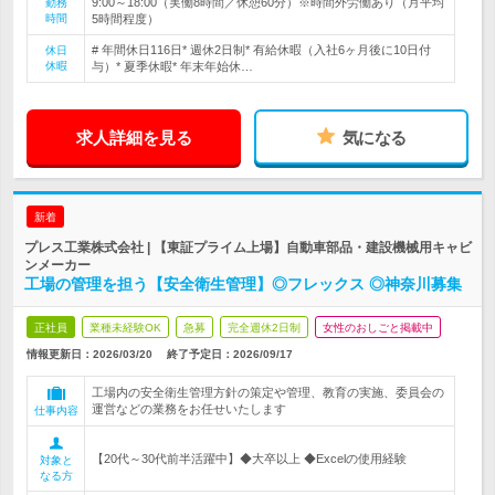
9:00～18:00（実働8時間／休憩60分）※時間外労働あり（月平均
勤務
時間
5時間程度）
# 年間休日116日* 週休2日制* 有給休暇（入社6ヶ月後に10日付
休日
休暇
与）* 夏季休暇* 年末年始休…
求人詳細を見る
気になる
新着
プレス工業株式会社 | 【東証プライム上場】自動車部品・建設機械用キャビ
ンメーカー
工場の管理を担う【安全衛生管理】◎フレックス ◎神奈川募集
正社員
業種未経験OK
急募
完全週休2日制
女性のおしごと掲載中
情報更新日：2026/03/20
終了予定日：
2026/09/17
工場内の安全衛生管理方針の策定や管理、教育の実施、委員会の
運営などの業務をお任せいたします
仕事内容
【20代～30代前半活躍中】◆大卒以上 ◆Excelの使用経験
対象と
なる方