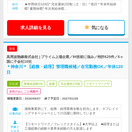
★年間休日124日* 完全週休2日制（土・日）* 祝日 * 年末年始休
休日
休暇
暇* 夏期休暇* 年次有給休暇…
求人詳細を見る
気になる
新着
高周波熱錬株式会社 | プライム上場企業／IH技術に強み／特許629件／6ヶ
国に子会社10社
＊神奈川＊【総務・経理】管理職候補／在宅勤務OK／年休120
日
正社員
業種未経験OK
急募
完全週休2日制
リモートワーク可
女性のおしごと掲載中
情報更新日：2026/08/07
終了予定日：
2027/01/28
湘南事業所にて、総務・経理業務全般を担当します。※プレイイ
ングマネージャーとしての活躍に期待しています
仕事内容
【リモートワーク／フレックスタイム】■大卒以上 ■経理または
対象と
工場総務の経験※業界未経験の方も歓迎します
なる方