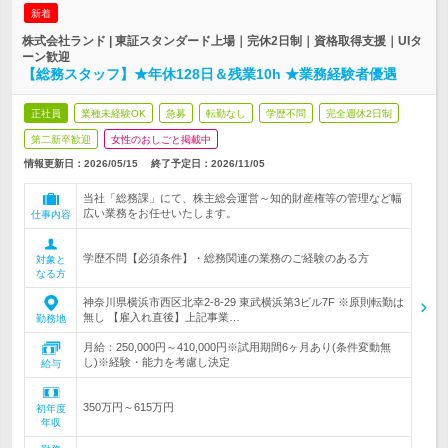
新着
株式会社ランド | 東証スタンダード上場｜完休2日制｜資格取得支援｜UIタ
ーン歓迎
【総務スタッフ】★年休128日＆残業10h ★業務経験者優遇
正社員
業種未経験OK
急募
転勤なし
学歴不問
完全週休2日制
第二新卒歓迎
女性のおしごと掲載中
情報更新日：2026/05/15
終了予定日：
2026/11/05
当社「総務課」にて、株主総会運営～知的財産権等の管理など幅
広い業務をお任せいたします。
仕事内容
学歴不問【必須条件】・総務関連の業務のご経験のある方
対象と
なる方
神奈川県横浜市西区北幸2-8-29 東武横浜第3ビル7F ※原則転勤は
無し 【雇入れ直後】上記事業…
勤務地
月給：250,000円～410,000円※試用期間6ヶ月あり(条件変動無
し)※経験・能力を考慮し決定
給与
350万円～615万円
初年度
年収