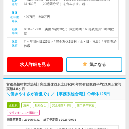
37,432円～（20時間分/月）を含みます。超…
給与
420万円～500万円
初年度
年収
8:30～17:00 （実働7時間30分）休憩時間：60分残業月10時間程
勤務
時間
度
# ＜年間休日125日＞* 完全週休2日制（土・日・祝日）* 年間有給
休日
休暇
休暇
求人詳細を見る
気になる
首都高技術株式会社 | 完全週休2日(土日祝休)年間有給取得平均13.9日/賞与
実績4.8ヶ月
＼働きやすさが自慢です／【事務系総合職】◇年休125日
正社員
急募
転勤なし
完全週休2日制
第二新卒歓迎
女性のおしごと掲載中
情報更新日：2026/07/31
終了予定日：
2026/09/03