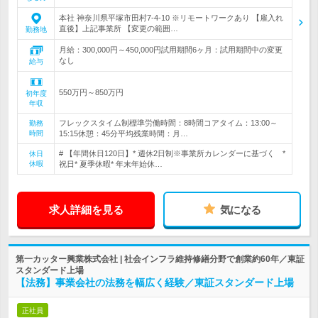
本社 神奈川県平塚市田村7-4-10 ※リモートワークあり 【雇入れ
直後】上記事業所 【変更の範囲…
勤務地
月給：300,000円～450,000円試用期間6ヶ月：試用期間中の変更
なし
給与
550万円～850万円
初年度
年収
フレックスタイム制標準労働時間：8時間コアタイム：13:00～
勤務
時間
15:15休憩：45分平均残業時間：月…
# 【年間休日120日】* 週休2日制※事業所カレンダーに基づく *
休日
休暇
祝日* 夏季休暇* 年末年始休…
求人詳細を見る
気になる
第一カッター興業株式会社 | 社会インフラ維持修繕分野で創業約60年／東証
スタンダード上場
【法務】事業会社の法務を幅広く経験／東証スタンダード上場
正社員