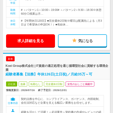
年収
# ＜パターン1＞10:00～19:00# ＜パターン2＞9:30～18:30※休憩
勤務
時間
60分◎残業は月…
# 【年間休日120日】■完全週休2日制※曜日は配属先による（月3
休日
休暇
日まで希望休の申請OK！）■有給休…
求人詳細を見る
気になる
新着
Koei Group株式会社 | IT資産の適正処理を通じ循環型社会に貢献する環境企
業
経験者募集【法務】年休126日(土日祝)／月給35万～可
正社員
急募
転勤なし
完全週休2日制
女性のおしごと掲載中
情報更新日：2026/07/16
終了予定日：
2026/12/31
契約法務を中心に、コンプライアンス、ガバナンス、内部統制、
会社法対応など企業を支える幅広い業務をお任せします。
仕事内容
経験を活かして活躍！＜必須要件＞契約書の作成やレビューの経