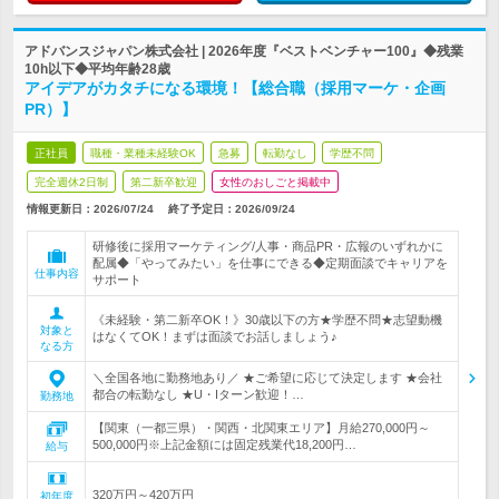
アドバンスジャパン株式会社 | 2026年度『ベストベンチャー100』◆残業
10h以下◆平均年齢28歳
アイデアがカタチになる環境！【総合職（採用マーケ・企画
PR）】
正社員
職種・業種未経験OK
急募
転勤なし
学歴不問
完全週休2日制
第二新卒歓迎
女性のおしごと掲載中
情報更新日：2026/07/24
終了予定日：
2026/09/24
研修後に採用マーケティング/人事・商品PR・広報のいずれかに
配属◆「やってみたい」を仕事にできる◆定期面談でキャリアを
仕事内容
サポート
《未経験・第二新卒OK！》30歳以下の方★学歴不問★志望動機
対象と
はなくてOK！まずは面談でお話しましょう♪
なる方
＼全国各地に勤務地あり／ ★ご希望に応じて決定します ★会社
都合の転勤なし ★U・Iターン歓迎！…
勤務地
【関東（一都三県）・関西・北関東エリア】月給270,000円～
500,000円※上記金額には固定残業代18,200円…
給与
320万円～420万円
初年度