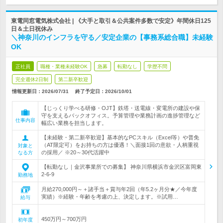
東電同窓電気株式会社 | 《大手と取引＆公共案件多数で安定》年間休日125
日＆土日祝休み
＼神奈川のインフラを守る／安定企業の【事務系総合職】未経験
OK
正社員
職種・業種未経験OK
急募
転勤なし
学歴不問
完全週休2日制
第二新卒歓迎
情報更新日：2026/07/31
終了予定日：
2026/10/01
【じっくり学べる研修・OJT】鉄塔・送電線・変電所の建設や保
守を支えるバックオフィス。予算管理や業務計画の進捗管理など
仕事内容
幅広い業務を担当します。
【未経験・第二新卒歓迎】基本的なPCスキル（Excel等）や普免
（AT限定可）をお持ちの方は優遇！＼面接1回の意欲・人柄重視
対象と
の採用／ ※20～30代活躍中
なる方
【転勤なし｜金沢事業所での募集】 神奈川県横浜市金沢区富岡東
2-6-9
勤務地
月給270,000円～＋諸手当＋賞与年2回（年5.2ヶ月分★／今年度
実績）※経験・年齢を考慮の上、決定します。※試用…
給与
450万円～700万円
初年度