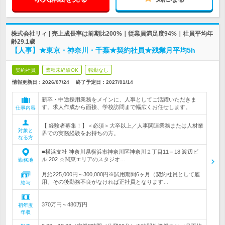
株式会社リィ | 売上成長率は前期比200%｜従業員満足度94%｜社員平均年
齢29.1歳
【人事】★東京・神奈川・千葉★契約社員★残業月平均5h
契約社員
業種未経験OK
転勤なし
情報更新日：2026/07/24
終了予定日：
2027/01/14
新卒・中途採用業務をメインに、人事としてご活躍いただきま
す。求人作成から面接、学校訪問まで幅広くお任せします。
仕事内容
【 経験者募集！】＜必須＞大卒以上／人事関連業務または人材業
対象と
界での実務経験をお持ちの方。
なる方
■横浜支社 神奈川県横浜市神奈川区神奈川２丁目11－18 渡辺ビ
ル 202 ☆関東エリアのスタジオ…
勤務地
月給225,000円～300,000円※試用期間6ヶ月（契約社員として雇
用、その後勤務不良がなければ正社員となります…
給与
370万円～480万円
初年度
年収