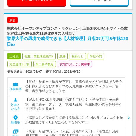
新着
株式会社オープンアップコンストラクション | 上場GROUP&ホワイト企業
認定/土日祝休&最大11連休/9月の入社OK
業界大手の環境で成長できる【人材管理】月収37万可&年休120
日/o
正社員
職種・業種未経験OK
急募
転勤なし
学歴不問
完全週休2日制
第二新卒歓迎
女性のおしごと掲載中
情報更新日：2026/08/07
終了予定日：
2026/09/10
【育成・サポート環境が充実し、事務作業などが未経験でも安心
◎】職人さんなどスタッフの人員調整・勤怠やスケジュール管
仕事内容
理、書類作成などをお任せ。
【Web面接OK&面接翌日の内定も可能！】＜学歴不問＞★未経
験・第二新卒・フリーター歓迎★経験・転職回数不問★昇給年2
対象と
回で頑張りを還元！
なる方
《転勤なし／腰を据えて働ける環境！》 全国の各プロジェクト先
が勤務地です♪ ★あなたの好きな街でず…
勤務地
〈東京〉月給28万円～〈大阪〉月給26.9万円～〈名古屋〉月給
28.5万円～〈その他〉月給26.5万円～※いずれも2…