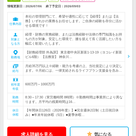
情報更新日：2026/07/06
終了予定日：
2026/09/03
本社の管理部門にて、希望や適性に応じて【経理】または【法
務】いずれかの業務をお任せします。ご自身の経験を存分に活か
仕事内容
せる環境です！
経理・財務の実務経験、または法務経験や法律の専門知識をお持
ちの方が対象。安定した環境で、腰を据えて長く活躍したい方を
対象と
幅広く歓迎いたします。
なる方
【財務経理部 外為課】 東京都中央区新富1-13-19（ヨコレイ新富
ビル6階） 【法務室】 神奈川…
勤務地
月給35万円以上※経験・能力を考慮の上、当社規定により決定し
ます。※月給には、一律支給されるライフプラン支援金を含み…
給与
600万円～1000万円
初年度
年収
8:30～17:30（実労働時間 8時間）※勤務時間は事業所により異な
勤務
時間
ります。月平均の残業時間は16…
【年間休日126日（2026年度）】■完全週休2日制（土日祝日休
休日
休暇
み）■年末年始休暇（5日）■夏季休暇…
求人詳細を見る
気になる