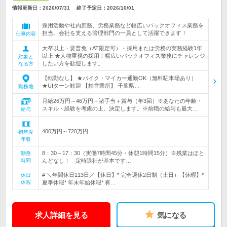
情報更新日：2026/07/31
終了予定日：
2026/10/01
採用活動や社内庶務、労務業務など幅広いバックオフィス業務を
担当。会社を支える管理部門の一員として活躍できます！
仕事内容
大卒以上・要普免（AT限定可）・採用または労務の実務経験1年
以上 ★人物重視の採用！幅広いバックオフィス業務にチャレンジ
対象と
したい方を歓迎します。
なる方
【転勤なし】 ★バイク・マイカー通勤OK（無料駐車場あり）
★UIターン歓迎 【柏営業所】 千葉県…
勤務地
月給26万円～46万円＋諸手当＋賞与（年3回）※あなたの年齢・
スキル・経験を考慮の上、決定します。※前職の給与も最大…
給与
400万円～720万円
初年度
年収
8：30～17：30（実働7時間45分・休憩1時間15分）※残業はほと
勤務
時間
んどなし！ 定時退社が基本です…
# ＼年間休日113日／【休日】* 完全週休2日制（土日）【休暇】*
休日
休暇
夏季休暇* 年末年始休暇* 有…
求人詳細を見る
気になる