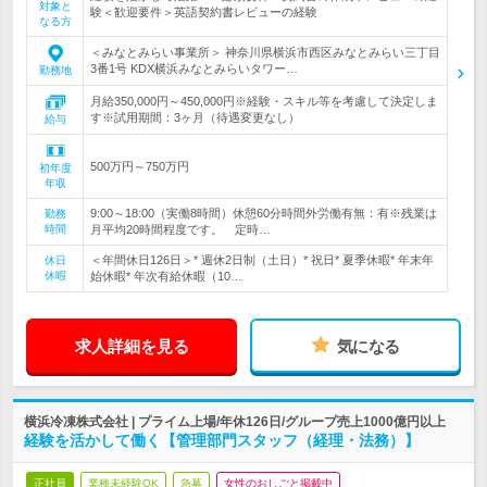
対象と
験＜歓迎要件＞英語契約書レビューの経験
なる方
＜みなとみらい事業所＞ 神奈川県横浜市西区みなとみらい三丁目
3番1号 KDX横浜みなとみらいタワー…
勤務地
月給350,000円～450,000円※経験・スキル等を考慮して決定しま
す※試用期間：3ヶ月（待遇変更なし）
給与
500万円～750万円
初年度
年収
9:00～18:00（実働8時間）休憩60分時間外労働有無：有※残業は
勤務
時間
月平均20時間程度です。 定時…
＜年間休日126日＞* 週休2日制（土日）* 祝日* 夏季休暇* 年末年
休日
休暇
始休暇* 年次有給休暇（10…
求人詳細を見る
気になる
横浜冷凍株式会社 | プライム上場/年休126日/グループ売上1000億円以上
経験を活かして働く【管理部門スタッフ（経理・法務）】
正社員
業種未経験OK
急募
女性のおしごと掲載中