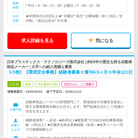
勤務
* 平日／9：00～17：00* 土曜日／9：00～12：30
時間
★年間休日120日以上★* 日曜日* 祝日* 土曜休暇（年に18日／交
休日
休暇
代制）* 創立記念日* 年次有…
求人詳細を見る
気になる
日本プラスチックス・テクノロジーズ株式会社 | 約60年の歴史を誇る自動車
部品メーカー│大手への納入実績も豊富
《小牧》【環境安全事務】経験者募集☆賞与4.5ヶ月☆年休121日
正社員
急募
完全週休2日制
女性のおしごと掲載中
情報更新日：2026/05/22
終了予定日：
2026/11/12
自動車部品メーカーの管理部門にて、環境保全や労働安全衛生に
関する事務業務全般をお任せします。専門知識を活かして現場の
仕事内容
安全を支えます。
経験者採用！＜必須＞■高卒以上■製造業でのISO14001事務局経
験（2年以上）■労働安全衛生業務経験＜歓迎＞■化学メーカー等
対象と
での就業経験など
なる方