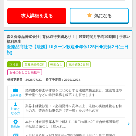
求人詳細を見る
気になる
森久保薬品株式会社 | 育休取得実績あり！｜残業時間月平均10時間｜手厚い
福利厚生
医療品商社で【法務】UIターン歓迎◆年休125日◆完休2日(土日
祝)
正社員
業種未経験OK
転勤なし
完全週休2日制
女性のおしごと掲載中
情報更新日：2026/07/21
終了予定日：
2026/12/24
契約書の審査や作成をはじめとする法務業務全般と、施設管理や
安全衛生などの総務業務を幅広くお任せします。
仕事内容
業界未経験歓迎！＜必須要件＞高卒以上、法務の実務経験をお持
対象と
ちの方、普通自動車免許（第一種）をお持ちの方
なる方
本社：神奈川県厚木市中町3-11-18 Flos厚木2F ※自転車通勤可
※転勤当面なし 【雇入れ…
勤務地
＜日給月給制＞263,082円～283,366円※上記には固定残業代