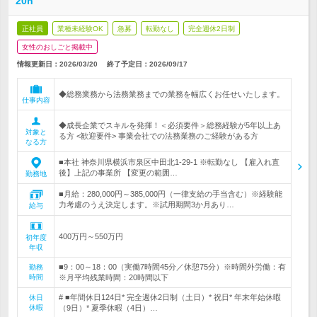
20h
正社員
業種未経験OK
急募
転勤なし
完全週休2日制
女性のおしごと掲載中
情報更新日：2026/03/20
終了予定日：
2026/09/17
◆総務業務から法務業務までの業務を幅広くお任せいたします。
仕事内容
◆成長企業でスキルを発揮！＜必須要件＞総務経験が5年以上あ
対象と
る方 <歓迎要件> 事業会社での法務業務のご経験がある方
なる方
■本社 神奈川県横浜市泉区中田北1-29-1 ※転勤なし 【雇入れ直
後】上記の事業所 【変更の範囲…
勤務地
■月給：280,000円～385,000円（一律支給の手当含む）※経験能
力考慮のうえ決定します。※試用期間3か月あり…
給与
400万円～550万円
初年度
年収
■9：00～18：00（実働7時間45分／休憩75分）※時間外労働：有
勤務
時間
※月平均残業時間：20時間以下
# ■年間休日124日* 完全週休2日制（土日）* 祝日* 年末年始休暇
休日
休暇
（9日）* 夏季休暇（4日）…