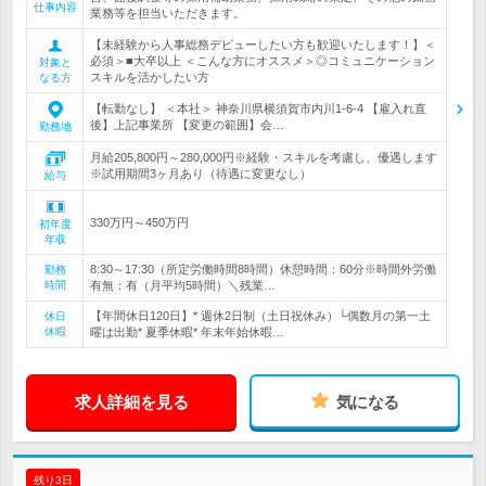
仕事内容
業務等を担当いただきます。
【未経験から人事総務デビューしたい方も歓迎いたします！】＜
必須＞■大卒以上 ＜こんな方にオススメ＞◎コミュニケーション
対象と
スキルを活かしたい方
なる方
【転勤なし】 ＜本社＞ 神奈川県横須賀市内川1-6-4 【雇入れ直
後】上記事業所 【変更の範囲】会…
勤務地
月給205,800円～280,000円※経験・スキルを考慮し、優遇します
※試用期間3ヶ月あり（待遇に変更なし）
給与
330万円～450万円
初年度
年収
8:30～17:30（所定労働時間8時間）休憩時間：60分※時間外労働
勤務
時間
有無：有（月平均5時間）＼残業…
【年間休日120日】* 週休2日制（土日祝休み）└偶数月の第一土
休日
休暇
曜は出勤* 夏季休暇* 年末年始休暇…
求人詳細を見る
気になる
残り3日