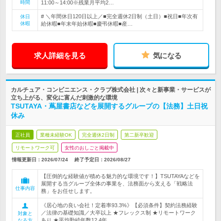
時間
11:00～14:00※残業月平均2…
# ＼年間休日120日以上／■完全週休2日制（土日）■祝日■年次有
休日
休暇
給休暇■年末年始休暇■慶弔休暇■産…
求人詳細を見る
気になる
カルチュア・コンビニエンス・クラブ株式会社 | 次々と新事業・サービスが
立ち上がる、変化に富んだ刺激的な環境
TSUTAYA・蔦屋書店などを展開するグループの【法務】土日祝
休み
正社員
業種未経験OK
完全週休2日制
第二新卒歓迎
リモートワーク可
女性のおしごと掲載中
情報更新日：2026/07/24
終了予定日：
2026/08/27
【圧倒的な経験値が積める魅力的な環境です！】TSUTAYAなどを
展開する当グループ全体の事業を、法務面から支える「戦略法
仕事内容
務」をお任せします。
《居心地の良い会社！定着率93.3%》【必須条件】契約法務経験
／法律の基礎知識／大卒以上 ★フレックス制 ★リモートワーク
対象と
あり ★平均勤続年数12.4年
なる方