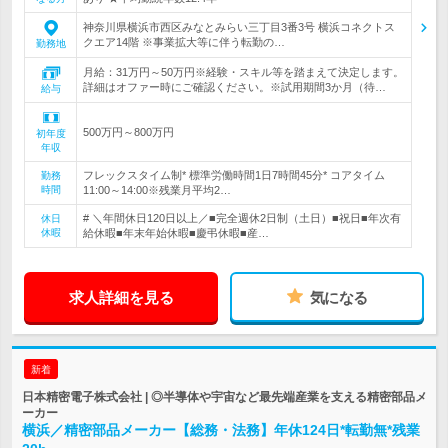
神奈川県横浜市西区みなとみらい三丁目3番3号 横浜コネクトス
クエア14階 ※事業拡大等に伴う転勤の…
勤務地
月給：31万円～50万円※経験・スキル等を踏まえて決定します。
詳細はオファー時にご確認ください。※試用期間3か月（待…
給与
500万円～800万円
初年度
年収
フレックスタイム制* 標準労働時間1日7時間45分* コアタイム
勤務
時間
11:00～14:00※残業月平均2…
# ＼年間休日120日以上／■完全週休2日制（土日）■祝日■年次有
休日
休暇
給休暇■年末年始休暇■慶弔休暇■産…
求人詳細を見る
気になる
新着
日本精密電子株式会社 | ◎半導体や宇宙など最先端産業を支える精密部品メ
ーカー
横浜／精密部品メーカー【総務・法務】年休124日*転勤無*残業