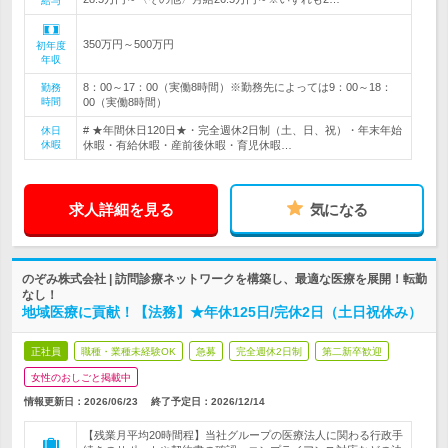
給与
350万円～500万円
初年度
年収
8：00～17：00（実働8時間）※勤務先によっては9：00～18：
勤務
時間
00（実働8時間）
# ★年間休日120日★・完全週休2日制（土、日、祝）・年末年始
休日
休暇
休暇・有給休暇・産前後休暇・育児休暇…
求人詳細を見る
気になる
のぞみ株式会社 | 訪問診療ネットワークを構築し、最適な医療を展開！転勤
なし！
地域医療に貢献！【法務】★年休125日/完休2日（土日祝休み）
正社員
職種・業種未経験OK
急募
完全週休2日制
第二新卒歓迎
女性のおしごと掲載中
情報更新日：2026/06/23
終了予定日：
2026/12/14
【残業月平均20時間程】当社グループの医療法人に関わる行政手