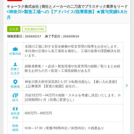
キョーラク株式会社 | 商社とメーカーの二刀流でプラスチック業界をリード
<神奈川>製造工場への【アドバイス/指導業務】★賞与実績5.8カ
月
正社員
完全週休2日制
情報更新日：2026/02/17
終了予定日：
2026/08/10
全国の工場に対する安全稼働や収支管理の指導をお任せします。
本社側の立場から各工場長を補佐し、工場の改善や課題解決を担
仕事内容
います。
経験者募集！＜必須＞製造現場や生産管理の経験／取りまとめ経
対象と
験をお持ちの方＜歓迎＞工場長経験がある方
なる方
神奈川県大和市深見西1-1-37 ※転勤当面なし 【雇い入れ直後】
上記事業所 【変更の範囲】会社の…
勤務地
月給33万円～44万円※経験・スキルを考慮し決定いたします。※
試用期間6ヶ月（待遇に変更なし）
給与
600万円～800万円
初年度
年収
勤務
9:00～17:30（実働7時間45分／休憩45分）※残業あり
時間