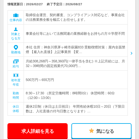
情報更新日：2026/02/27
終了予定日：
2026/08/27
取締役会運営、契約審査、コンプライアンス対応など、事業会社
の法務業務全般を幅広くお任せします。
仕事内容
事業会社等において法務関連の業務経験をお持ちの方※学歴不問
対象と
なる方
本社 住所：神奈川県茅ヶ崎市萩園833 受動喫煙対策：屋内全面禁
煙 【雇入れ直後】上記事業所 【変…
勤務地
月給308,268円～358,360円(一律手当を含む) ※上記月給には、月
32～39時間の固定残業代70,000円…
給与
500万円～655万円
初年度
年収
8:30～17:30 （所定労働時間：8時間0分） 休憩時間：60分
勤務
時間
（12:00～13:00）
週休2日制（休日は土日祝日） 年間有給休暇10日～20日（下限日
休日
休暇
数は、入社直後の付与日数となります）…
求人詳細を見る
気になる