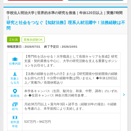
学校法人明治大学 | 世界的水準の研究を推進｜年休120日以上｜実働7時間
｜
研究と社会をつなぐ【知財法務】理系人材活躍中！法務経験は不
問
正社員
業種未経験OK
情報更新日：2026/07/31
終了予定日：
2026/10/01
【専門性を活かせる！大学職員として長期キャリアを形成】研究
支援・契約業務を中心に、大学の研究活動を支える重要なポジシ
仕事内容
ョンをお任せします。
【法務の経験をお持ちの方】または【研究開発や技術開発の経験
をお持ちの方】※分野や経験年数は問いません！ ◆年休120日以
対象と
上／実働7h／長期休暇あり
なる方
本学各キャンパス（生田、駿河台、和泉、中野、調布）のいずれ
か ◆生田キャンパス 神奈川県川崎市多摩…
勤務地
月給38万円以上＋賞与年3回＋諸手当（経験10年の場合）※経験
を考慮の上、本学規程により支給します。
給与
537万円～942万円
初年度
年収