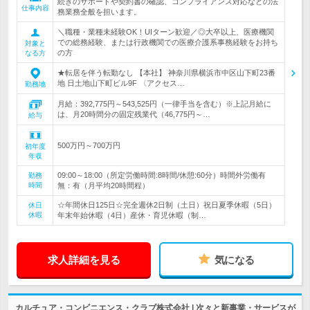
続きのサポートや契約書の確認、コンプライアンス対応などの法
仕事内容
務業務全般を担います。
＼職種・業種未経験OK！UIターン歓迎／◎大卒以上、医療機関
での総務経験、または行政機関での医療介護系事務経験をお持ち
対象と
の方
なる方
★転居を伴う転勤なし 【本社】 神奈川県横浜市中区山下町23番
地 日土地山下町ビル9F 〈アクセス…
勤務地
月給：392,775円～543,525円（一律手当を含む）※上記月給に
は、月20時間分の固定残業代（46,775円～…
給与
500万円～700万円
初年度
年収
09:00～18:00（所定労働時間:8時間/休憩:60分）時間外労働有
勤務
時間
無：有（月平均20時間程）
☆年間休日125日☆完全週休2日制（土日）祝日夏季休暇（5日）
休日
休暇
年末年始休暇（4日）産休・育児休暇（制…
求人詳細を見る
気になる
カルチュア・コンビニエンス・クラブ株式会社 | 次々と新事業・サービスが