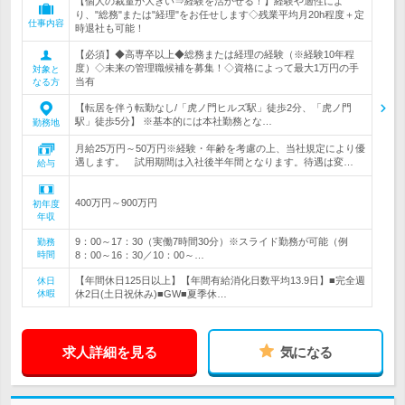
【個人の裁量が大きい⇒経験を活かせる！】経験や適性によ
り、"総務"または"経理"をお任せします◇残業平均月20h程度＋定
仕事内容
時退社も可能！
【必須】◆高専卒以上◆総務または経理の経験（※経験10年程
度）◇未来の管理職候補を募集！◇資格によって最大1万円の手
対象と
当有
なる方
【転居を伴う転勤なし/「虎ノ門ヒルズ駅」徒歩2分、「虎ノ門
駅」徒歩5分】 ※基本的には本社勤務とな…
勤務地
月給25万円～50万円※経験・年齢を考慮の上、当社規定により優
遇します。 試用期間は入社後半年間となります。待遇は変…
給与
400万円～900万円
初年度
年収
9：00～17：30（実働7時間30分）※スライド勤務が可能（例
勤務
時間
8：00～16：30／10：00～…
【年間休日125日以上】【年間有給消化日数平均13.9日】■完全週
休日
休暇
休2日(土日祝休み)■GW■夏季休…
求人詳細を見る
気になる