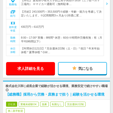
【本社】 愛知県小牧市大字西之島字高拍子1818（三ツ星ベルト
工場内） ※マイカー通勤可（無料駐車…
勤務地
【月給】243,500円～353,500円※経験・年齢・能力を考慮して決
定いたします。※試用期間3ヶ月あり(待遇に変…
給与
430万円～610万円
初年度
年収
8:00～17:00* 実働：8時間* 休憩：60分※時間外労働有無：有（月
勤務
時間
平均5時間以下）
【年間休日121日】* 完全週休2日制（土・日）* 祝日 * 年末年始
休日
休暇
休暇 * 夏季休暇 * GW…
求人詳細を見る
気になる
株式会社川和 | 成長企業で経験が活かせる環境、業務安定で続けやすい職場
◎
【総務職】採用から労務・庶務まで担う｜経験を活かせる環境
正社員
業種未経験OK
急募
転勤なし
完全週休2日制
第二新卒歓迎