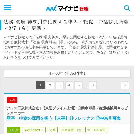
法務 環境 神奈川県に関する求人・転職・中途採用情報
＜8/7（金）更新＞
マイナビ転職では「法務 環境 神奈川県」に関連する転職・求人・中途採用情
報を多数掲載中!「法務 環境 神奈川県」の転職・求人情報を探しているあなた
におすすめのお仕事を掲載しています。「法務 環境 神奈川県」に関連するキ
ーワードからも転職・求人情報をお探しいただけるので、あなたにぴったりの
お仕事を見つけてみてください!
1～50件 (全358件中)
…
1
2
3
4
5
8
新着
プレス工業株式会社 | 【東証プライム上場】自動車部品・建設機械用キャビ
ンメーカー
新卒・中途の採用を担う【人事】◎フレックス ◎神奈川募集
正社員
業種未経験OK
急募
完全週休2日制
第二新卒歓迎