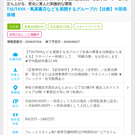
立ち上がる、変化に富んだ刺激的な環境
TSUTAYA・蔦屋書店などを展開するグループの【法務】※部長
候補
正社員
業種未経験OK
完全週休2日制
リモートワーク可
女性のおしごと掲載中
情報更新日：2026/07/24
終了予定日：
2026/08/27
【TSUTAYAなどを展開する当グループ全体の事業を法務面から支
える】マネージャー候補として、「戦略法務」をお任せします。
仕事内容
★平均勤続年数12.4年
《定着率93.3%》【必須条件】大卒以上（法学部）／企業法務
部・官公庁または法律事務所での法務経験／マネジメント経験 ★
対象と
フレックス・在宅勤務あり
なる方
神奈川県横浜市西区みなとみらい三丁目3番3号 横浜コネクトス
クエア14階 ※事業拡大等に伴う転勤の…
勤務地
月給595,834円～＜部長として入社の場合（管理監督者に該当）
＞月給800,000円～＜部長候補として入社した場合…
給与
850万円～1400万円
初年度
年収
フレックスタイム制* 標準労働時間1日7時間45分* コアタイム
勤務