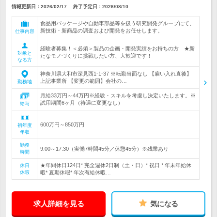
情報更新日：2026/02/17
終了予定日：
2026/08/10
食品用パッケージや自動車部品等を扱う研究開発グループにて、
新技術・新商品の調査および開発をお任せします。
仕事内容
経験者募集！＜必須＞製品の企画・開発実績をお持ちの方 ★新
対象と
たなモノづくりに挑戦したい方、大歓迎です！
なる方
神奈川県大和市深見西1-1-37 ※転勤当面なし 【雇い入れ直後】
上記事業所 【変更の範囲】会社の…
勤務地
月給33万円～44万円※経験・スキルを考慮し決定いたします。※
試用期間6ヶ月（待遇に変更なし）
給与
600万円～850万円
初年度
年収
勤務
9:00～17:30（実働7時間45分／休憩45分）※残業あり
時間
★年間休日124日* 完全週休2日制（土・日）* 祝日 * 年末年始休
休日
休暇
暇* 夏期休暇* 年次有給休暇…
求人詳細を見る
気になる