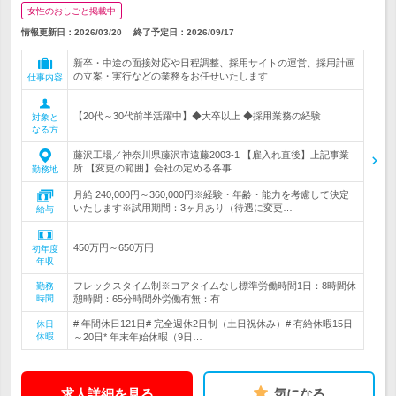
女性のおしごと掲載中
情報更新日：2026/03/20
終了予定日：
2026/09/17
新卒・中途の面接対応や日程調整、採用サイトの運営、採用計画
の立案・実行などの業務をお任せいたします
仕事内容
【20代～30代前半活躍中】◆大卒以上 ◆採用業務の経験
対象と
なる方
藤沢工場／神奈川県藤沢市遠藤2003-1 【雇入れ直後】上記事業
所 【変更の範囲】会社の定める各事…
勤務地
月給 240,000円～360,000円※経験・年齢・能力を考慮して決定
いたします※試用期間：3ヶ月あり（待遇に変更…
給与
450万円～650万円
初年度
年収
フレックスタイム制※コアタイムなし標準労働時間1日：8時間休
勤務
時間
憩時間：65分時間外労働有無：有
# 年間休日121日# 完全週休2日制（土日祝休み）# 有給休暇15日
休日
休暇
～20日* 年末年始休暇（9日…
求人詳細を見る
気になる