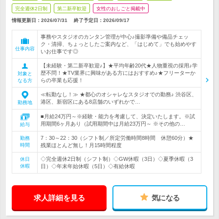
完全週休2日制
第二新卒歓迎
女性のおしごと掲載中
情報更新日：2026/07/31
終了予定日：
2026/09/17
事務やスタジオのカンタン管理が中心♪撮影準備や備品チェッ
ク・清掃、ちょっとしたご案内など、「はじめて」でも始めやす
仕事内容
いお仕事です◎
【未経験・第二新卒歓迎♪】★平均年齢20代★人物重視の採用♪学
歴不問！★TV業界に興味がある方にはおすすめ♪★フリーターか
対象と
らの卒業も応援！
なる方
≪転勤なし！≫ ★都心のオシャレなスタジオでの勤務♪ 渋谷区、
港区、新宿区にある8店舗のいずれかで…
勤務地
■月給24万円～※経験・能力を考慮して、決定いたします。※試
用期間6ヶ月あり（試用期間中は月給23万円～ ※その他の…
給与
7：30～22：30（シフト制／所定労働時間8時間 休憩60分）★
勤務
時間
残業ほとんど無し！月15時間程度
◇完全週休2日制（シフト制）◇GW休暇（3日）◇夏季休暇（3
休日
休暇
日）◇年末年始休暇（5日）◇有給休暇
求人詳細を見る
気になる