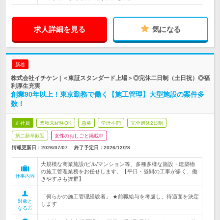
求人詳細を見る
気になる
新着
株式会社イチケン | ＜東証スタンダード上場＞◎完休二日制（土日祝）◎福
利厚生充実
創業90年以上！東京勤務で働く【施工管理】大型施設の案件多
数！
正社員
業種未経験OK
急募
学歴不問
完全週休2日制
第二新卒歓迎
女性のおしごと掲載中
情報更新日：2026/07/07
終了予定日：
2026/12/28
大規模な商業施設/ビル/マンション等、多種多様な施設・建築物
の施工管理業務をお任せします。【平日・昼間の工事が多く、働
仕事内容
きやすさも抜群】
「何らかの施工管理経験者」 ★前職給与を考慮し、待遇面を決定
対象と
します
なる方