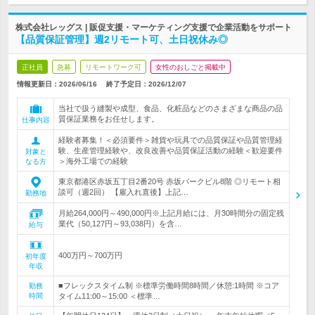
株式会社レッグス | 販促支援・マーケティング支援で企業活動をサポート
【品質保証管理】週2リモート可、土日祝休み◎
正社員
急募
リモートワーク可
女性のおしごと掲載中
情報更新日：2026/06/16
終了予定日：
2026/12/07
当社で扱う縫製や成型、食品、化粧品などのさまざまな商品の品
質保証業務をお任せします。
仕事内容
経験者募集！＜必須要件＞雑貨や玩具での品質保証や品質管理経
験、生産管理経験や、改良改善や品質保証活動の経験＜歓迎要件
対象と
＞海外工場での経験
なる方
東京都港区赤坂五丁目2番20号 赤坂パークビル8階 ◎リモート相
談可（週2回） 【雇入れ直後】上記…
勤務地
月給264,000円～490,000円※上記月給には、月30時間分の固定残
業代（50,127円～93,038円）を含…
給与
400万円～700万円
初年度
年収
■フレックスタイム制 ※標準労働時間8時間／休憩:1時間 ※コア
勤務
時間
タイム11:00～15:00 ＜標準…