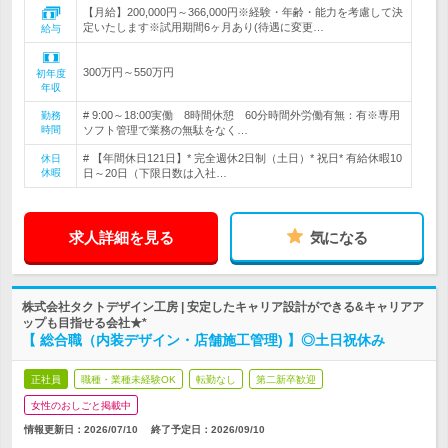
【月給】200,000円～366,000円※経験・年齢・能力を考慮して決
定いたします※試用期間6ヶ月あり(待遇に変更…
給与
300万円～550万円
初年度
年収
# 9:00～18:00実働 8時間休憩 60分時間外労働有無：有※専用
勤務
時間
ソフト管理で業務の無駄をなく…
# 【年間休日121日】* 完全週休2日制（土日）* 祝日* 有給休暇10
休日
休暇
日～20日（下限日数は入社…
求人詳細を見る
気になる
株式会社タクトデザイン工房 | 安定したキャリア設計ができる&キャリアア
ップも目指せる会社★*
【 総合職（内装デザイン・店舗施工管理) 】◎土日祝休み
正社員
職種・業種未経験OK
転勤なし
第二新卒歓迎
女性のおしごと掲載中
情報更新日：2026/07/10
終了予定日：
2026/09/10