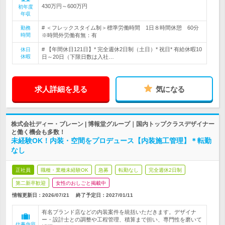
430万円～600万円
初年度
年収
# ＜フレックスタイム制＞標準労働時間 1日８時間休憩 60分
勤務
時間
※時間外労働有無：有
# 【年間休日121日】* 完全週休2日制（土日）* 祝日* 有給休暇10
休日
休暇
日～20日（下限日数は入社…
求人詳細を見る
気になる
株式会社ディー・ブレーン | 博報堂グループ｜国内トップクラスデザイナー
と働く機会も多数！
未経験OK！内装・空間をプロデュース【内装施工管理】＊転勤
なし
正社員
職種・業種未経験OK
急募
転勤なし
完全週休2日制
第二新卒歓迎
女性のおしごと掲載中
情報更新日：2026/07/21
終了予定日：
2027/01/11
有名ブランド店などの内装案件を統括いただきます。デザイナ
ー・設計士との調整や工程管理、積算まで担い、専門性を磨いて
仕事内容