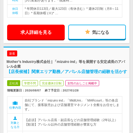
時間
少の変動があります。* 残業時…
* 年間休日113日／最大123日（有休含む）* 週休2日制（月8～11
休日
休暇
日）* 長期休暇 (※)* …
求人詳細を見る
気になる
新着
Mother’s Industry株式会社 | 「mizuiro ind」等を展開する安定成長のアパ
レル企業
【店長候補】関東エリア勤務／アパレル店舗管理の経験を活かす
正社員
学歴不問
完全週休2日制
女性のおしごと掲載中
情報更新日：2026/08/07
終了予定日：
2027/01/28
自社ブランド「mizuiro ind」「MidiUmi」「MARcourt」等の各店
舗にて、接客販売および店舗運営マネジメント全般をお任せしま
仕事内容
す。
【必須】アパレル店長・副店長などの店舗管理経験（2年以上）
対象と
【歓迎】アパレル以外の店舗管理経験が豊富な方
なる方