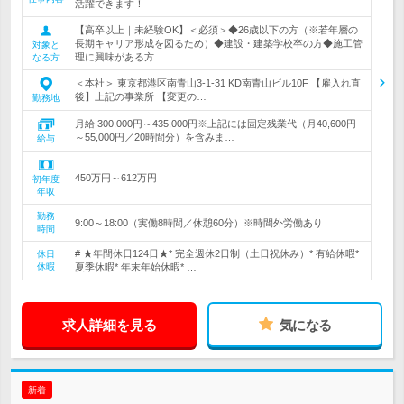
活躍できます！
【高卒以上｜未経験OK】＜必須＞◆26歳以下の方（※若年層の
長期キャリア形成を図るため）◆建設・建築学校卒の方◆施工管
対象と
理に興味がある方
なる方
＜本社＞ 東京都港区南青山3-1-31 KD南青山ビル10F 【雇入れ直
後】上記の事業所 【変更の…
勤務地
月給 300,000円～435,000円※上記には固定残業代（月40,600円
～55,000円／20時間分）を含みま…
給与
450万円～612万円
初年度
年収
勤務
9:00～18:00（実働8時間／休憩60分）※時間外労働あり
時間
# ★年間休日124日★* 完全週休2日制（土日祝休み）* 有給休暇*
休日
休暇
夏季休暇* 年末年始休暇* …
求人詳細を見る
気になる
新着