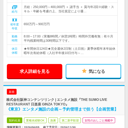
月給：250,000円～400,000円 ＋ 諸手当 ＋ 賞与年2回※経験・ス
キル・年齢を考慮の上、当社規定により優…
給与
650万円～900万円
初年度
年収
8:00～17:00（実働8時間／休憩1時間）時間外労働有無：有※月
勤務
時間
平均残業時間は30時間以下です。
★年間休日124日★完全週休2日制（土日祝）夏季休暇年末年始休
休日
休暇
暇年次有給休暇（入社半年後10日付与～…
求人詳細を見る
気になる
新着
株式会社阪神コンテンツリンク | エンタメ施設『THE SUMO LIVE
RESTAURANT 日楽座 GINZA TOKYO』
《東京》エンタメ施設の企画～予約管理まで担う【企画営業】
契約社員
業種未経験OK
急募
第二新卒歓迎
女性のおしごと掲載中
情報更新日：2026/06/09
終了予定日：
2026/11/30