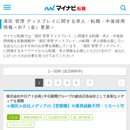
港区 管理 ディスプレイに関する求人・転職・中途採用
情報＜8/7（金）更新＞
マイナビ転職では「港区 管理 ディスプレイ」に関連する転職・求人・中途採
用情報を多数掲載中!「港区 管理 ディスプレイ」の転職・求人情報を探してい
るあなたにおすすめのお仕事を掲載しています。「港区 管理 ディスプレイ」
に関連するキーワードからも転職・求人情報をお探しいただけるので、あなた
にぴったりのお仕事を見つけてみてください!
1～50件 (全334件中)
…
1
2
3
4
5
7
株式会社中日アド企画 | 中日新聞グループの総合広告会社として多彩なメデ
ィアを展開
≪港区≫自社メディアの【営業職】※業界経験不問・リモート可
正社員
業種未経験OK
完全週休2日制
第二新卒歓迎
リモートワーク可