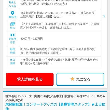
＼学歴不問・経験者歓迎！／◆管理職の経験者 ◆建築業界で施工
対象と
管理の実務経験（3年以上）がある方！
なる方
東京都港区東新橋2-14-1NBFコモディオ汐留2F 【雇入れ直後】
上記事業所 【変更の範囲】会社…
勤務地
【月給】350,000円～600,000円※上記には固定残業代として40時
間／84,500円～分含む 超過分は別途支…
給与
420万円～720万円
初年度
年収
09:30～18:30実働時間：8時間休憩時間：60分時間外労働有無：
勤務
時間
有（月平均30時間程度）※現場…
＜年間休日125日＞* 完全週休2日制* 祝日* 夏季休暇* 年末年始休
休日
休暇
暇* 有給休暇* 慶弔休暇*…
求人詳細を見る
気になる
株式会社テイパーズ | 実働7.5時間／基本土日祝休み／年休125日／日勤のみ
／残業少なめ
未経験歓迎！コンサートグッズの【倉庫管理スタッフ】★土日祝
休