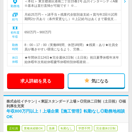
＜本社＞ 東京都港区港南二丁目15番1号 品川インターシティA棟
※基本は直行直帰が可能です！ ※…
勤務地
月給25万円～＋諸手当＋残業代全額別途支給＋賞与年2回※試用
期間2か月あり（条件変更なし）※上記給与はあくまで最低支…
給与
650万円～900万円
初年度
年収
8：00～17：00（実働8時間、休憩1時間）★残業：あり★社員全
勤務
時間
員が働きやすい環境になるよう、労務…
★年間休日124日★完全週休2日制（土日祝）祝日夏季休暇年末年
休日
休暇
始休暇年次有給休暇慶弔休暇特別休暇産前…
求人詳細を見る
気になる
株式会社イチケン | ＜東証スタンダード上場＞◎完休二日制（土日祝）◎福
利厚生充実
年収800万円以上！上場企業【施工管理】転勤なし◎勤務地相談
OK
正社員
業種未経験OK
急募
転勤なし
学歴不問
完全週休2日制