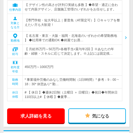
【 デザイン性の高さが評判◎実績も多数 】◆希望・適正に合わ
せて内装デザイン、店舗施工管理のいずれかをお任せします。
仕事内容
【専門学校・短大卒以上｜要普免（AT限定可）】◎キャリアを整
対象と
えたい方も大歓迎！
なる方
【 名古屋・東京・大阪・福岡・北海道のいずれかの希望勤務地
】 ◆社用車での通勤OK ◆綺麗でお洒…
勤務地
【 月給35万円～50万円+各種手当+賞与年2回 】※あなたの年
齢・経験・スキルに応じて決定します。※上記には固定残…
給与
450万円～1000万円
初年度
年収
* 事業場外労働のみなし労働時間制（1日8時間）* 参考：9：00 ~
勤務
時間
18：30* 休憩あり* 勤…
# 【 休日 】◆週休2日制（土曜日 ＋ 日曜日）◆祝日◆年間休日
休日
休暇
110日以上# 【 休暇 】◆夏季…
求人詳細を見る
気になる