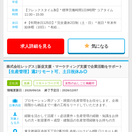
年収
【フレックスタイム制】* 標準労働時間1日8時間* コアタイム
勤務
時間
11:00～15:00
# 【年間休日125日】* 完全週休2日制（土・日） * 祝日 * 年末年
休日
休暇
始休暇（10日） * 有給…
求人詳細を見る
気になる
株式会社レッグス | 販促支援・マーケティング支援で企業活動をサポート
【生産管理】週2リモート可、土日祝休み◎
正社員
急募
リモートワーク可
女性のおしごと掲載中
情報更新日：2026/06/16
終了予定日：
2026/12/07
プロモーション用グッズ・雑貨の生産管理をお任せします。企画
段階から納品まで一連の工程をリードしていただきます。
仕事内容
経験を活かして活躍！＜必須要件＞生産管理の経験・知識をお持
対象と
ちの方＜歓迎要件＞成型・縫製品の生産管理経験をお持ちの方
なる方
東京都港区赤坂五丁目2番20号 赤坂パークビル8階 ◎リモート相