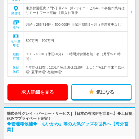
東京都港区虎ノ門5丁目2-6 第2ワイコービル4F ※事務作業時は
リモートワーク可能 【雇入れ直後…
勤務地
月給：285,714円～500,000円 ※試用期間3ヶ月（待遇変更なし）
給与
500万円～700万円
初年度
年収
9:30～18:30（休憩60分） ※時間外労働有無：有（月平均15時
勤務
時間
間）
# 年間休日数：120日* 完全週休2日制（土日）* 祝日* 年末年始休
休日
休暇
暇* 夏季休暇* 有給休暇*…
求人詳細を見る
気になる
株式会社グレイ・パーカー・サービス | 【日本の有名IPを世界へ】◆土日祝
休みでプライベート充実！
◆管理職候補◆「ちいかわ」等の人気グッズを世界へ【海外営
業】