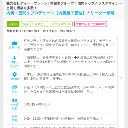
株式会社ディー・ブレーン | 博報堂グループ｜国内トップクラスデザイナー
と働く機会も多数！
内装・空間をプロデュース【内装施工管理】＊リーダー候補
正社員
急募
転勤なし
完全週休2日制
女性のおしごと掲載中
情報更新日：2026/07/21
終了予定日：
2027/01/11
有名ブランド店などの内装案件を統括いただきます。デザイナ
ー・設計士との調整や工程管理、積算まで担い、専門性を磨いて
仕事内容
活躍できます！
【高卒以上｜経験者募集】＜必須＞◆内装施工監理の経験（3年
以上）＊年休124日・完休2日制とワークライフバランスの取れた
対象と
環境です！
なる方
＜本社＞ 東京都港区南青山3-1-31 KD南青山ビル10F 【雇入れ直
後】上記の事業所 【変更の…
勤務地
月給 367,000円～※上記には固定残業代（月49,600円～／20時間
分）を含みます※超過分は別途支給※経験・年…
給与
550万円～800万円
初年度
年収
勤務
9:00～18:00（実働8時間／休憩60分）※時間外労働あり
時間