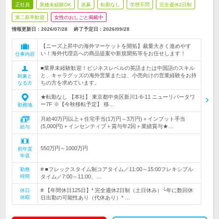
正社員
業種未経験OK
急募
転勤なし
学歴不問
完全週休2日制
第二新卒歓迎
女性のおしごと掲載中
情報更新日：2026/07/28
終了予定日：
2026/09/28
【ニーズ上昇中の海外マーケットを開拓】裁量大きく進めやす
い！海外代理店への商品提案や新規開拓等をお任せします！
仕事内容
■業界未経験歓迎！ビジネスレベルの英語または中国語のスキル
と、キャラグッズの海外営業または、小売向けの営業経験をお持
対象と
ちの方を求めています。
なる方
★転勤なし 【本社】 東京都中央区新川1-6-11 ニューリバータワ
ー7F ※【今秋移転予定】 移…
勤務地
月給40万円以上＋住宅手当(1万円～3万円)＋インプット手当
(5,000円)＋インセンティブ＋賞与年2回＋業績賞与★…
給与
550万円～1000万円
初年度
年収
# ■フレックスタイム制コアタイム／11:00～15:00フレキシブル
勤務
時間
タイム／7:00～11:00、…
# 【年間休日125日】* 完全週休2日制（土日休み）└年に数回休
休日
休暇
日出勤の可能性あり（代休あり）* …