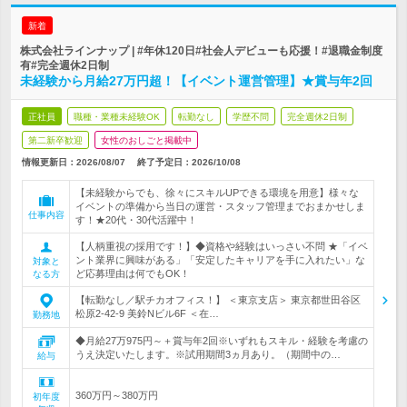
新着
株式会社ラインナップ | #年休120日#社会人デビューも応援！#退職金制度
有#完全週休2日制
未経験から月給27万円超！【イベント運営管理】★賞与年2回
正社員
職種・業種未経験OK
転勤なし
学歴不問
完全週休2日制
第二新卒歓迎
女性のおしごと掲載中
情報更新日：2026/08/07
終了予定日：
2026/10/08
【未経験からでも、徐々にスキルUPできる環境を用意】様々な
イベントの準備から当日の運営・スタッフ管理までおまかせしま
仕事内容
す！★20代・30代活躍中！
【人柄重視の採用です！】◆資格や経験はいっさい不問 ★「イベ
ント業界に興味がある」「安定したキャリアを手に入れたい」な
対象と
ど応募理由は何でもOK！
なる方
【転勤なし／駅チカオフィス！】 ＜東京支店＞ 東京都世田谷区
松原2-42-9 美鈴Nビル6F ＜在…
勤務地
◆月給27万975円～＋賞与年2回※いずれもスキル・経験を考慮の
うえ決定いたします。※試用期間3ヵ月あり。（期間中の…
給与
360万円～380万円
初年度