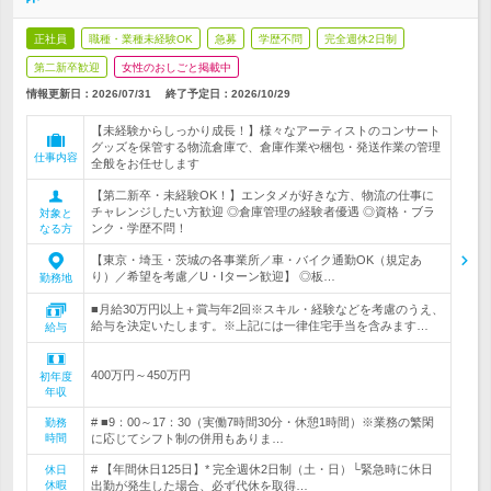
正社員
職種・業種未経験OK
急募
学歴不問
完全週休2日制
第二新卒歓迎
女性のおしごと掲載中
情報更新日：2026/07/31
終了予定日：
2026/10/29
【未経験からしっかり成長！】様々なアーティストのコンサート
グッズを保管する物流倉庫で、倉庫作業や梱包・発送作業の管理
仕事内容
全般をお任せします
【第二新卒・未経験OK！】エンタメが好きな方、物流の仕事に
チャレンジしたい方歓迎 ◎倉庫管理の経験者優遇 ◎資格・ブラ
対象と
ンク・学歴不問！
なる方
【東京・埼玉・茨城の各事業所／車・バイク通勤OK（規定あ
り）／希望を考慮／U・Iターン歓迎】 ◎板…
勤務地
■月給30万円以上＋賞与年2回※スキル・経験などを考慮のうえ、
給与を決定いたします。※上記には一律住宅手当を含みます…
給与
400万円～450万円
初年度
年収
# ■9：00～17：30（実働7時間30分・休憩1時間）※業務の繁閑
勤務
時間
に応じてシフト制の併用もありま…
# 【年間休日125日】* 完全週休2日制（土・日）└緊急時に休日
休日
休暇
出勤が発生した場合、必ず代休を取得…