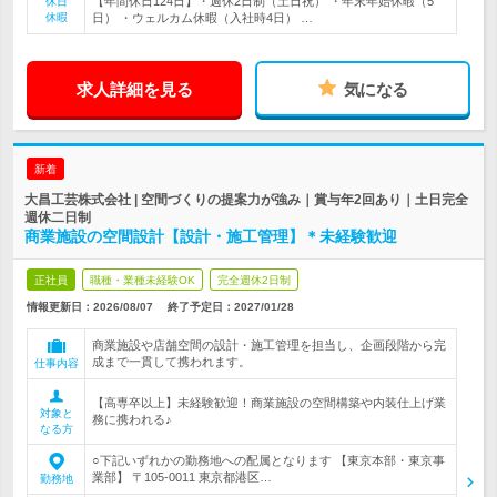
【年間休日124日】・週休2日制（土日祝） ・年末年始休暇（5
休日
休暇
日） ・ウェルカム休暇（入社時4日） …
求人詳細を見る
気になる
新着
大昌工芸株式会社 | 空間づくりの提案力が強み｜賞与年2回あり｜土日完全
週休二日制
商業施設の空間設計【設計・施工管理】＊未経験歓迎
正社員
職種・業種未経験OK
完全週休2日制
情報更新日：2026/08/07
終了予定日：
2027/01/28
商業施設や店舗空間の設計・施工管理を担当し、企画段階から完
成まで一貫して携われます。
仕事内容
【高専卒以上】未経験歓迎！商業施設の空間構築や内装仕上げ業
対象と
務に携われる♪
なる方
○下記いずれかの勤務地への配属となります 【東京本部・東京事
業部】 〒105-0011 東京都港区…
勤務地