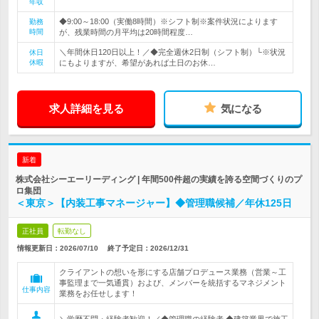
年収
◆9:00～18:00（実働8時間）※シフト制※案件状況によります
勤務
時間
が、残業時間の月平均は20時間程度…
＼年間休日120日以上！／◆完全週休2日制（シフト制）└※状況
休日
休暇
にもよりますが、希望があれば土日のお休…
求人詳細を見る
気になる
新着
株式会社シーエーリーディング | 年間500件超の実績を誇る空間づくりのプ
ロ集団
＜東京＞【内装工事マネージャー】◆管理職候補／年休125日
正社員
転勤なし
情報更新日：2026/07/10
終了予定日：
2026/12/31
クライアントの想いを形にする店舗プロデュース業務（営業～工
事監理まで一気通貫）および、メンバーを統括するマネジメント
仕事内容
業務をお任せします！