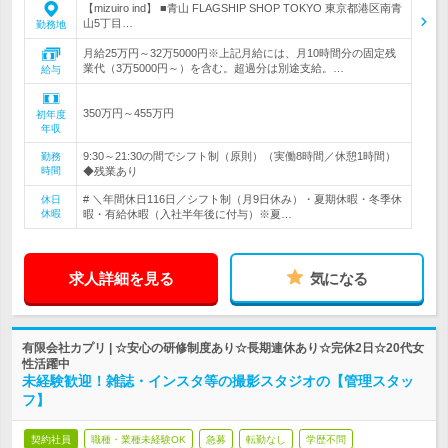
【mizuiro ind】 ■青山 FLAGSHIP SHOP TOKYO 東京都港区南青
山5丁目…
勤務地
月給25万円～32万5000円※上記月給には、月10時間分の固定残
業代（3万5000円～）を含む。超過分は別途支給。…
給与
350万円～455万円
初年度
年収
9:30～21:30の間でシフト制（原則）（実働8時間／休憩1時間）
勤務
時間
◆残業あり
# ＼年間休日116日／シフト制（月9日休み）・夏期休暇・冬季休
休日
休暇
暇・有給休暇（入社半年後に付与）※夏…
求人詳細を見る
気になる
有限会社カプリ | ☆安心の研修制度あり☆長期連休あり☆完休2日☆20代女
性活躍中
未経験歓迎！雑誌・インスタ等の撮影スタジオの【管理スタッ
フ】
契約社員
職種・業種未経験OK
急募
転勤なし
学歴不問