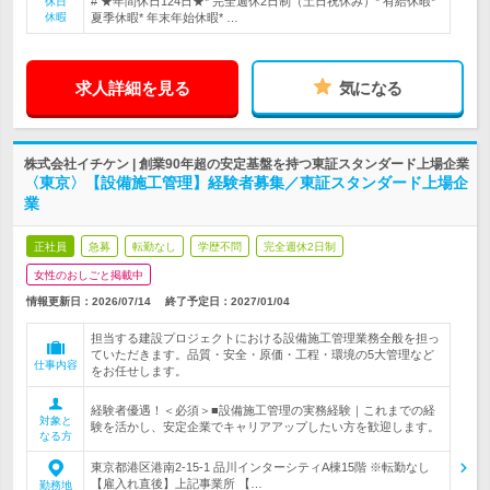
# ★年間休日124日★* 完全週休2日制（土日祝休み）* 有給休暇*
休日
休暇
夏季休暇* 年末年始休暇* …
求人詳細を見る
気になる
株式会社イチケン | 創業90年超の安定基盤を持つ東証スタンダード上場企業
〈東京〉【設備施工管理】経験者募集／東証スタンダード上場企
業
正社員
急募
転勤なし
学歴不問
完全週休2日制
女性のおしごと掲載中
情報更新日：2026/07/14
終了予定日：
2027/01/04
担当する建設プロジェクトにおける設備施工管理業務全般を担っ
ていただきます。品質・安全・原価・工程・環境の5大管理など
仕事内容
をお任せします。
経験者優遇！＜必須＞■設備施工管理の実務経験｜これまでの経
対象と
験を活かし、安定企業でキャリアアップしたい方を歓迎します。
なる方
東京都港区港南2-15-1 品川インターシティA棟15階 ※転勤なし
【雇入れ直後】上記事業所 【…
勤務地