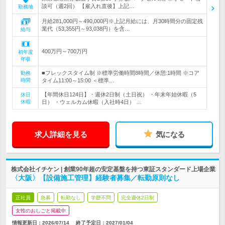
談可（週2回） 【雇入れ直後】上記…
勤務地
月給281,000円～490,000円※上記月給には、月30時間分の固定残
業代（53,355円～93,038円）を含…
給与
400万円～700万円
初年度
年収
■フレックスタイム制 ※標準労働時間8時間／休憩:1時間 ※コア
勤務
時間
タイム11:00～15:00 ＜標準…
【年間休日124日】・週休2日制（土日祝） ・年末年始休暇（5
休日
休暇
日） ・ウェルカム休暇（入社時4日） …
求人詳細を見る
気になる
株式会社イチケン | 創業90年超の安定基盤を持つ東証スタンダード上場企業
〈大阪〉【設備施工管理】経験者募集／転勤原則なし
正社員
急募
転勤なし
学歴不問
完全週休2日制
女性のおしごと掲載中
情報更新日：2026/07/14
終了予定日：
2027/01/04