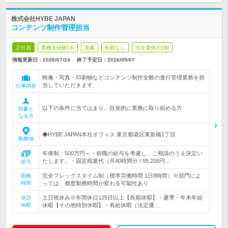
株式会社HYBE JAPAN
コンテンツ制作管理担当
正社員
業種未経験OK
急募
転勤なし
完全週休2日制
情報更新日：2026/07/24
終了予定日：
2026/09/07
映像・写真・印刷物などコンテンツ制作全般の進行管理業務を担
当していただきます。
仕事内容
以下の条件に当てはまり、自発的に業務に取り組める方
対象と
なる方
◆HYBE JAPAN本社オフィス 東京都港区東新橋1丁目
勤務地
年俸制：500万円～・前職の給与を考慮し、ご相談のうえ決定い
たします。・固定残業代（月40時間分 / 99,206円…
給与
完全フレックスタイム制（標準労働時間 1日8時間）※部門によ
勤務
時間
っては、都度勤務時間が変わる可能性あり
土日祝休み※年間休日125日以上【長期休暇】・夏季・年末年始
休日
休暇
休暇【その他特別休暇】・有給休暇（法定通…