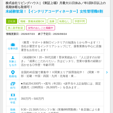
株式会社リビングハウス | 《東証上場》月最大11日休み／年1回6日以上の
長期休暇も取得可！
未経験歓迎！【インテリアコーディネーター】女性管理職6割
正社員
職種・業種未経験OK
急募
転勤なし
学歴不問
第二新卒歓迎
女性のおしごと掲載中
情報更新日：2026/07/23
終了予定日：
2026/08/24
《教育・サポート体制◎インテリアの知識を１から学べます！》
当社が運営するインテリアショップにて、接客業務を中心に店舗
仕事内容
運営をお任せします！
《未経験OK！20～30代活躍！育休実績あり》『人と話すのが好
き』『成果にこだわりたい』方はピッタリ。営業や接客の経験が
対象と
活かせる◎学歴・年齢不問
なる方
全国約40店舗で募集中！※関東エリア採用強化中！ （関東・中
部・近畿・中国・四国・九州・北海道・東…
勤務地
■月給254,500円～+賞与（年2回）+諸手当※上記金額には、固定
残業代（15時間分・26,000円～）を含みます…
給与
350万円～500万円
初年度
年収
9:30～21:30内でのシフト制（実働8時間勤務）* 各店舗により多
勤務