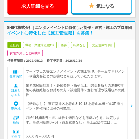
求人詳細を見る
気になる
SHIFT株式会社 | エンタメイベントに特化した制作・運営・施工のプロ集団
イベントに特化した【施工管理職】を募集！
正社員
職種・業種未経験OK
急募
転勤なし
完全週休2日制
女性のおしごと掲載中
情報更新日：2026/05/13
終了予定日：
2026/10/29
フードフェス等エンタメイベントの施工管理、チームマネジメン
トや協力会社との折衝などを担っていただきます。
仕事内容
業界未経験歓迎！＜必須要件＞高卒以上、関係各所との調整や折
衝の実務経験をお持ちの方＜歓迎要件＞進行管理や現場統率の経
対象と
験
なる方
【転勤なし 】 東京都港区北青山3-10-18 北青山本田ビル3F ※イ
ベント開催時に出張の可能性…
勤務地
月給416,666円～※ご経験や適性などを考慮のうえ、決定しま
す。※試用期間6ヶ月（待遇変更なし） ※上記給与には、…
給与
500万円～600万円
初年度