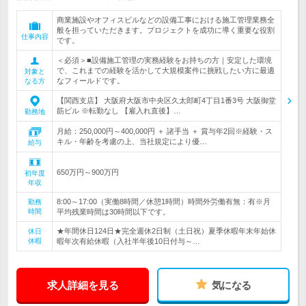
商業施設やオフィスビルなどの設備工事における施工管理業務全
般を担っていただきます。プロジェクトを成功に導く重要な役割
仕事内容
です。
＜必須＞■設備施工管理の実務経験をお持ちの方｜安定した環境
で、これまでの経験を活かして大規模案件に挑戦したい方に最適
対象と
なフィールドです。
なる方
【関西支店】 大阪府大阪市中央区久太郎町4丁目1番3号 大阪御堂
筋ビル ※転勤なし 【雇入れ直後】…
勤務地
月給：250,000円～400,000円 ＋ 諸手当 ＋ 賞与年2回※経験・ス
キル・年齢を考慮の上、当社規定により優…
給与
650万円～900万円
初年度
年収
8:00～17:00（実働8時間／休憩1時間）時間外労働有無：有※月
勤務
時間
平均残業時間は30時間以下です。
★年間休日124日★完全週休2日制（土日祝）夏季休暇年末年始休
休日
休暇
暇年次有給休暇（入社半年後10日付与～…
求人詳細を見る
気になる