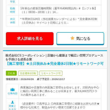
年収
1年単位の変形労働時間制（週平均40時間以内）# 【シフト制】
勤務
時間
（１）09:00～18:00（２）14…
* 年間休日124日（当社就業カレンダーによる）* 完全週休2日制
休日
休暇
（土日休み）※イベント日程により土…
求人詳細を見る
気になる
株式会社CSコーポレイション | 店舗から建築まで幅広い空間プロデュース
を手掛ける成長企業
【施工管理】★土日祝休み★完全週休2日制★リモートワーク可
正社員
完全週休2日制
リモートワーク可
情報更新日：2026/06/26
終了予定日：
2026/12/17
商業施設や店舗等の内装施工管理をお任せします。23区内を中心
に幅広い民間工事に携わることが出来ます。最大6,000万円クラ
仕事内容
スの案件もあります。
《必須要件》◎高卒以上 ◎内装施工管理のご経験をお持ちの方★
対象と
穏やかな社風で、馴染みやすい環境で活躍できます◎
なる方