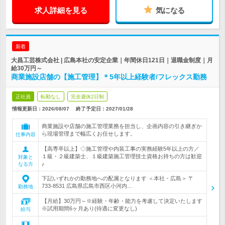
求人詳細を見る
気になる
新着
大昌工芸株式会社 | 広島本社の安定企業｜年間休日121日｜退職金制度｜月
給30万円～
商業施設店舗の【施工管理】＊5年以上経験者/フレックス勤務
正社員
転勤なし
完全週休2日制
情報更新日：2026/08/07
終了予定日：
2027/01/28
商業施設や店舗の施工管理業務を担当し、企画内容の引き継ぎか
ら現場管理まで幅広くお任せします。
仕事内容
【高専卒以上】◇施工管理や内装工事の実務経験5年以上の方／
１級・２級建築士、１級建築施工管理技士資格お持ちの方は歓迎
対象と
♪
なる方
下記いずれかの勤務地への配属となります ＜本社・広島＞ 〒
733-8531 広島県広島市西区小河内…
勤務地
【月給】30万円～※経験・年齢・能力を考慮して決定いたします
※試用期間6ヶ月あり(待遇に変更なし)
給与