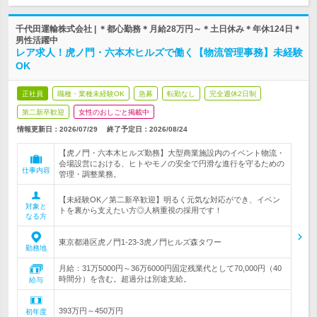
千代田運輸株式会社 | ＊都心勤務＊月給28万円～＊土日休み＊年休124日＊
男性活躍中
レア求人！虎ノ門・六本木ヒルズで働く【物流管理事務】未経験
OK
正社員
職種・業種未経験OK
急募
転勤なし
完全週休2日制
第二新卒歓迎
女性のおしごと掲載中
情報更新日：2026/07/29
終了予定日：
2026/08/24
【虎ノ門・六本木ヒルズ勤務】大型商業施設内のイベント物流・
会場設営における、ヒトやモノの安全で円滑な進行を守るための
仕事内容
管理・調整業務。
【未経験OK／第二新卒歓迎】明るく元気な対応ができ、イベン
対象と
トを裏から支えたい方◎人柄重視の採用です！
なる方
東京都港区虎ノ門1-23-3虎ノ門ヒルズ森タワー
勤務地
月給：31万5000円～36万6000円固定残業代として70,000円（40
時間分）を含む。超過分は別途支給。
給与
393万円～450万円
初年度