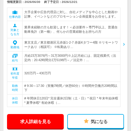
情報更新日：2026/06/30
終了予定日：
2026/12/21
大手企業や広告代理店に対し、自社メディアを中心とした動画や
記事、イベントなどのプロモーション企画提案をお任せします。
仕事内容
業界未経験の方も歓迎します！＜必須要件＞専門卒以上、普通自
対象と
動車免許（第一種）、何らかの営業経験をお持ちの方
なる方
東京支店／東京都港区元赤坂1-2-7 赤坂Kタワー4階 ※リモートワ
ークあり（相談可） ※転勤あり…
勤務地
月給23万3076円～31万3000円※上記月給には、固定残業代（法
定内：20.42時間分2万5198円～／法定外：…
給与
320万円～430万円
初年度
年収
# 9:30～17:30（実働7時間／休憩60分）※時間外労働月20時間以
勤務
時間
下
# 年間休日120日* 完全週休2日制（土・日）* 祝日 * 年末年始休暇
休日
休暇
* 夏季休暇* 有給休暇（…
求人詳細を見る
気になる