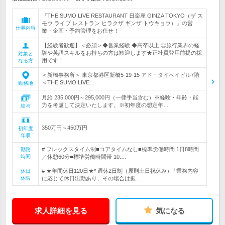
『THE SUMO LIVE RESTAURANT 日楽座 GINZA TOKYO（ザ ス
モウ ライブ レストラン ヒラクザ ギンザ トウキョウ）』の営
仕事内容
業・企画・予約管理をお任せ！
【経験者歓迎】＜必須＞◆営業経験 ◆高卒以上 ◎旅行業界の経
験や英語スキルをお持ちの方は歓迎します★正社員登用前提の採
対象と
用です！
なる方
＜新橋事務所＞ 東京都港区新橋5-19-15 アド・タイへイビル7階
＜THE SUMO LIVE…
勤務地
月給 235,000円～295,000円（一律手当含む）※経験・年齢・能
力を考慮して決定いたします。※初年度の想定年…
給与
350万円～450万円
初年度
年収
# フレックスタイム制■コアタイムなし■標準労働時間 1日8時間
勤務
時間
／休憩60分■標準労働時間帯 10:…
# ★年間休日120日★* 週休2日制（原則土日祝休み）└業務内容
休日
休暇
に応じて休日出勤あり、その場合は振…
求人詳細を見る
気になる