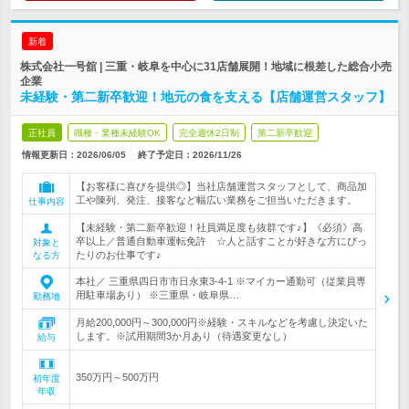
新着
株式会社一号舘 | 三重・岐阜を中心に31店舗展開！地域に根差した総合小売
企業
未経験・第二新卒歓迎！地元の食を支える【店舗運営スタッフ】
正社員
職種・業種未経験OK
完全週休2日制
第二新卒歓迎
情報更新日：2026/06/05
終了予定日：
2026/11/26
【お客様に喜びを提供◎】当社店舗運営スタッフとして、商品加
工や陳列、発注、接客など幅広い業務をご担当いただきます。
仕事内容
【未経験・第二新卒歓迎！社員満足度も抜群です♪】《必須》高
卒以上／普通自動車運転免許 ☆人と話すことが好きな方にぴっ
対象と
たりのお仕事です♪
なる方
本社／ 三重県四日市市日永東3-4-1 ※マイカー通勤可（従業員専
用駐車場あり） ※三重県・岐阜県…
勤務地
月給200,000円～300,000円※経験・スキルなどを考慮し決定いた
します。※試用期間3か月あり（待遇変更なし）
給与
350万円～500万円
初年度
年収