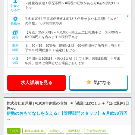
＜経験者歓迎！学歴不問＞■調理の経験がある方■基本的なPCス
対象と
キル
なる方
〒516-0074 三重県伊勢市本町13-7 伊勢せきや本店2階 「あそら
の茶屋」 ＼伊勢市駅や外…
勤務地
【月給】250,000円～400,000円※上記には職務手当（30,000円～
80,000円）を含みます※職務手当は…
給与
６：30～15：30実働 8時間休憩 60分時間外労働有無：有※月
勤務
時間
平均10時間程度※36協定における…
【年間休日105日】・週休2日制（シフト制、週5日勤務）※年末
休日
休暇
年始、連休は出勤となる場合があります・…
求人詳細を見る
気になる
株式会社岩戸屋 | ■1910年創業の老舗 ■『残業ほぼなし』＋『ほぼ週休3日
休み』
伊勢のおもてなしを支える♪【管理部門スタッフ】★月給30万円
～
正社員
業種未経験OK
転勤なし
学歴不問
完全週休2日制