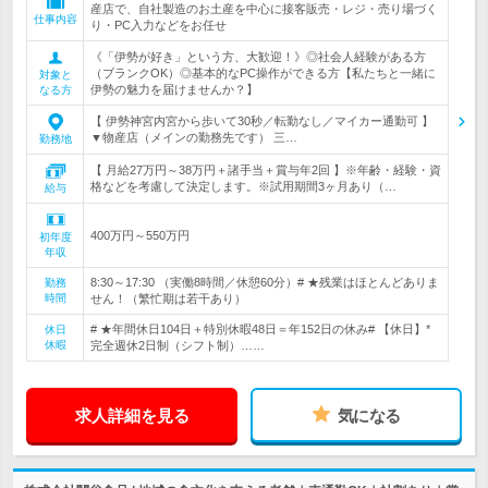
産店で、自社製造のお土産を中心に接客販売・レジ・売り場づく
仕事内容
り・PC入力などをお任せ
《「伊勢が好き」という方、大歓迎！》◎社会人経験がある方
（ブランクOK）◎基本的なPC操作ができる方【私たちと一緒に
対象と
伊勢の魅力を届けませんか？】
なる方
【 伊勢神宮内宮から歩いて30秒／転勤なし／マイカー通勤可 】
▼物産店（メインの勤務先です） 三…
勤務地
【 月給27万円～38万円＋諸手当＋賞与年2回 】※年齢・経験・資
格などを考慮して決定します。※試用期間3ヶ月あり（…
給与
400万円～550万円
初年度
年収
8:30～17:30 （実働8時間／休憩60分）# ★残業はほとんどありま
勤務
時間
せん！（繁忙期は若干あり）
# ★年間休日104日＋特別休暇48日＝年152日の休み# 【休日】*
休日
休暇
完全週休2日制（シフト制）……
求人詳細を見る
気になる