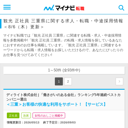
観光 正社員 三重県に関する求人・転職・中途採用情報
＜8/6（木）更新＞
マイナビ転職では「観光 正社員 三重県」に関連する転職・求人・中途採用情
報を多数掲載中!「観光 正社員 三重県」の転職・求人情報を探しているあなた
におすすめのお仕事を掲載しています。「観光 正社員 三重県」に関連するキ
ーワードからも転職・求人情報をお探しいただけるので、あなたにぴったりの
お仕事を見つけてみてください!
1～50件 (全93件中)
1
2
ディライト株式会社 | 「働きがいのある会社」ランキング5年連続ベストカ
ンパニー選出
＜三重＞お客様の快適な利用をサポート！ 【サービス】
正社員
急募
女性のおしごと掲載中
情報更新日：2026/05/13
終了予定日：
2026/09/03