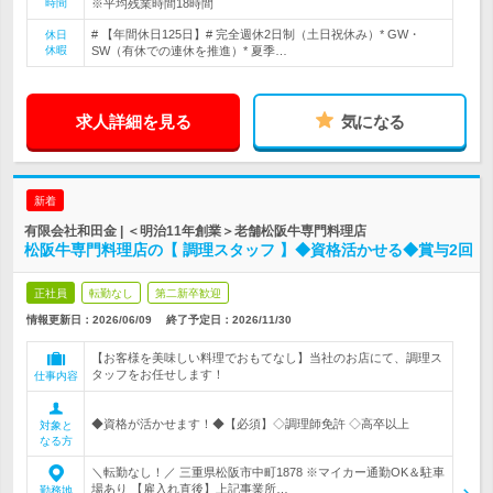
時間
※平均残業時間18時間
# 【年間休日125日】# 完全週休2日制（土日祝休み）* GW・
休日
休暇
SW（有休での連休を推進）* 夏季…
求人詳細を見る
気になる
新着
有限会社和田金 | ＜明治11年創業＞老舗松阪牛専門料理店
松阪牛専門料理店の【 調理スタッフ 】◆資格活かせる◆賞与2回
正社員
転勤なし
第二新卒歓迎
情報更新日：2026/06/09
終了予定日：
2026/11/30
【お客様を美味しい料理でおもてなし】当社のお店にて、調理ス
タッフをお任せします！
仕事内容
◆資格が活かせます！◆【必須】◇調理師免許 ◇高卒以上
対象と
なる方
＼転勤なし！／ 三重県松阪市中町1878 ※マイカー通勤OK＆駐車
場あり 【雇入れ直後】上記事業所…
勤務地