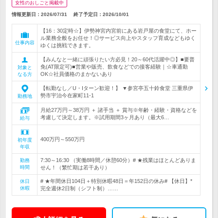
女性のおしごと掲載中
情報更新日：2026/07/31
終了予定日：
2026/10/01
【16：30定時☆】伊勢神宮内宮前にある岩戸屋の食堂にて、ホー
ル業務全般をお任せ！◎サービス向上やスタッフ育成などもゆく
仕事内容
ゆくは挑戦できます。
【みんなと一緒に頑張りたい方必見！20～60代活躍中◎】■要普
免(AT限定可)■営業や販売、飲食などでの接客経験｜☆車通勤
対象と
OK☆社員価格のまかないあり
なる方
【転勤なし／U・Iターン歓迎！】 ▼参宮亭五十鈴食堂 三重県伊
勢市宇治今在家町11-1
勤務地
月給27万円～38万円 ＋ 諸手当 ＋ 賞与※年齢・経験・資格などを
考慮して決定します。※試用期間3ヶ月あり（最大6…
給与
400万円～550万円
初年度
年収
7:30～16:30 （実働8時間／休憩60分）# ★残業はほとんどありま
勤務
時間
せん！（繁忙期は若干あり）
# ★年間休日104日＋特別休暇48日＝年152日の休み# 【休日】*
休日
休暇
完全週休2日制（シフト制）……