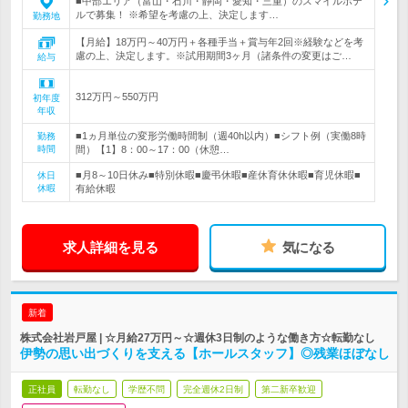
■中部エリア（富山・石川・静岡・愛知・三重）のスマイルホテ
ルで募集！ ※希望を考慮の上、決定します…
勤務地
【月給】18万円～40万円＋各種手当＋賞与年2回※経験などを考
慮の上、決定します。※試用期間3ヶ月（諸条件の変更はご…
給与
312万円～550万円
初年度
年収
■1ヵ月単位の変形労働時間制（週40h以内）■シフト例（実働8時
勤務
時間
間）【1】8：00～17：00（休憩…
■月8～10日休み■特別休暇■慶弔休暇■産休育休休暇■育児休暇■
休日
休暇
有給休暇
求人詳細を見る
気になる
新着
株式会社岩戸屋 | ☆月給27万円～☆週休3日制のような働き方☆転勤なし
伊勢の思い出づくりを支える【ホールスタッフ】◎残業ほぼなし
正社員
転勤なし
学歴不問
完全週休2日制
第二新卒歓迎