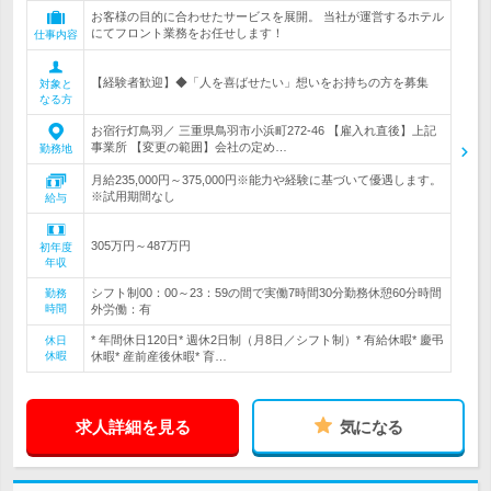
お客様の目的に合わせたサービスを展開。 当社が運営するホテル
にてフロント業務をお任せします！
仕事内容
【経験者歓迎】◆「人を喜ばせたい」想いをお持ちの方を募集
対象と
なる方
お宿行灯鳥羽／ 三重県鳥羽市小浜町272-46 【雇入れ直後】上記
事業所 【変更の範囲】会社の定め…
勤務地
月給235,000円～375,000円※能力や経験に基づいて優遇します。
※試用期間なし
給与
305万円～487万円
初年度
年収
シフト制00：00～23：59の間で実働7時間30分勤務休憩60分時間
勤務
時間
外労働：有
* 年間休日120日* 週休2日制（月8日／シフト制）* 有給休暇* 慶弔
休日
休暇
休暇* 産前産後休暇* 育…
求人詳細を見る
気になる