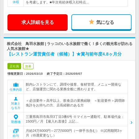
休暇
を考慮します。■年次有給休暇入社時点…
求人詳細を見る
気になる
株式会社 鳥羽水族館 | ラッコのいる水族館で働く！多くの観光客が訪れる
人気水族館★
【レストラン運営責任者（候補）】★賞与前年度4.8ヶ月分
正社員
急募
情報更新日：2026/03/10
終了予定日：
2026/09/07
館内レストランにて、調理や接客、食材管理、メニュー開発な
ど、店舗運営に関わる業務全般に携わります。
仕事内容
＜必須要件＞高卒以上、飲食店の業務経験 ＜歓迎要件＞調理師
対象と
免許をお持ちの方、店長経験のある方
なる方
三重県鳥羽市鳥羽3丁目3番6号 ※マイカー通勤可、駐車場代金：
1500円／月 【雇入れ直後】上記…
勤務地
月給24万6000円～27万5000円（一律手当含む） ※試用期間3ヶ
月（待遇変更なし）
給与