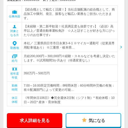
【総合職として幅広く活躍！】当社店舗配属の総合職として、商
品加工や陳列、発注、接客など幅広い業務をご担当いただきま
仕事内容
す。
【未経験・第二新卒歓迎！社員満足度も抜群です♪】《必須》高
卒以上／普通自動車運転免許 ☆人と話すことが好きな方にぴっ
対象と
たりのお仕事です♪
なる方
本社／ 三重県四日市市日永東3-4-1 ※マイカー通勤可（従業員専
用駐車場あり） ※三重県・岐阜県…
勤務地
月給200,000円～300,000円※経験・スキルなどを考慮し決定いた
します。※試用期間3か月あり（待遇変更なし）
給与
350万円～500万円
初年度
年収
7:00～16:00所定労働時間：8時間休憩：60分時間外労働の有無：
勤務
時間
有※配属部門によって変更の可能…
《年間休日106日》◆完全週休2日制（シフト制）* 有給休暇：10
休日
休暇
日～20日* 産休・育休制度
求人詳細を見る
気になる