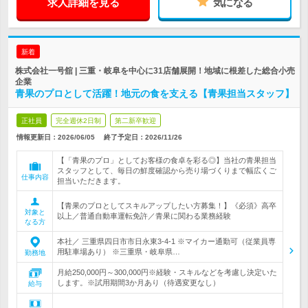
求人詳細を見る
気になる
新着
株式会社一号舘 | 三重・岐阜を中心に31店舗展開！地域に根差した総合小売
企業
青果のプロとして活躍！地元の食を支える【青果担当スタッフ】
正社員
完全週休2日制
第二新卒歓迎
情報更新日：2026/06/05
終了予定日：
2026/11/26
【「青果のプロ」としてお客様の食卓を彩る◎】当社の青果担当
スタッフとして、毎日の鮮度確認から売り場づくりまで幅広くご
仕事内容
担当いただきます。
【青果のプロとしてスキルアップしたい方募集！】《必須》高卒
対象と
以上／普通自動車運転免許／青果に関わる業務経験
なる方
本社／ 三重県四日市市日永東3-4-1 ※マイカー通勤可（従業員専
用駐車場あり） ※三重県・岐阜県…
勤務地
月給250,000円～300,000円※経験・スキルなどを考慮し決定いた
します。※試用期間3か月あり（待遇変更なし）
給与