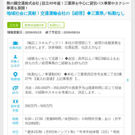
勢の國交通株式会社 | 設立40年超！三重県を中心に貸切バス事業やタクシー
事業を展開！
地域社会に貢献！交通運輸会社の【経理】◆三重県／転勤なし
正社員
業種未経験OK
転勤なし
情報更新日：2026/05/15
終了予定日：
2026/08/24
《幅広くスキルアップ！》本社の管理部にて、経理の全般業務を
お任せします。決算補助、伝票起票、仕訳入力など
仕事内容
《経験をいかして活躍！》◆必須：高卒以上／簿記3級以上をお
対象と
持ちの方／経理事務のご経験をお持ちの方
なる方
《転勤なし／車通勤OK》 ◆本社／三重県四日市市永東二丁目3番
27号 【雇入れ直後】上記事業所 【…
勤務地
月給：200,000円～350,000円※残業手当は残業時間に応じて別途
支給。※経験やスキルを考慮の上、決定します。…
給与
300万円～500万円
初年度
年収
8:00～17:00（実働8時間／休憩60分）※時間外労働：あり（月平
勤務
時間
均20時間）
* 週休2日制（月9日休／シフト制）* 年末年始休暇（2日）* 有給
休日