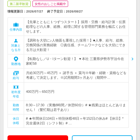
第二新卒歓迎
女性のおしごと掲載中
情報更新日：2026/07/27
終了予定日：
2026/08/27
【先輩とともに１つずつスタート】採用・労務・給与計算・伝票
処理などの人事、総務、経理に関する管理部門業務を幅広くお任
仕事内容
せします。
【調和を大切に♪人物面も重視した採用！】■人事、給与、総務、
労務関係の実務経験 ◎責任感、チームワークなどを大切にでき
対象と
る方は大歓迎！
なる方
【転勤なし／U・Iターン歓迎！】 ▼本社 三重県伊勢市宇治今在
家町58
勤務地
月給30万円～45万円 ＋ 諸手当 ＋ 賞与※年齢・経験・資格などを
考慮して決定します。※試用期間3ヶ月あり（期間中…
給与
400万円～650万円
初年度
年収
8:30～17:30 （実働8時間／休憩60分）# ★残業はほとんどありま
勤務
時間
せん！（繁忙期は若干あり）
# ★年間休日104日＋特別休暇48日＝年152日の休み# 【休日】*
休日
休暇
完全週休2日（シフト制）# …