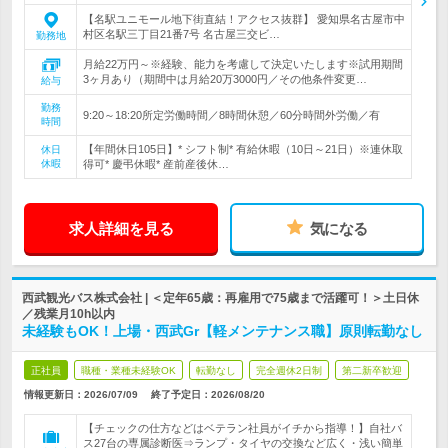
【名駅ユニモール地下街直結！アクセス抜群】 愛知県名古屋市中
村区名駅三丁目21番7号 名古屋三交ビ…
勤務地
月給22万円～※経験、能力を考慮して決定いたします※試用期間
3ヶ月あり（期間中は月給20万3000円／その他条件変更…
給与
勤務
9:20～18:20所定労働時間／8時間休憩／60分時間外労働／有
時間
【年間休日105日】* シフト制* 有給休暇（10日～21日）※連休取
休日
休暇
得可* 慶弔休暇* 産前産後休…
求人詳細を見る
気になる
西武観光バス株式会社 | ＜定年65歳：再雇用で75歳まで活躍可！＞土日休
／残業月10h以内
未経験もOK！上場・西武Gr【軽メンテナンス職】原則転勤なし
正社員
職種・業種未経験OK
転勤なし
完全週休2日制
第二新卒歓迎
情報更新日：2026/07/09
終了予定日：
2026/08/20
【チェックの仕方などはベテラン社員がイチから指導！】自社バ
ス27台の専属診断医⇒ランプ・タイヤの交換など広く・浅い簡単