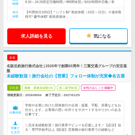
9:20～18:20所定労働時間／8時間休憩／60分時間外労働／有
時間
【年間休日105日】* シフト制* 有給休暇（10日～21日）※連休取
休日
休暇
得可* 慶弔休暇* 産前産後休…
求人詳細を見る
気になる
新着
名阪近鉄旅行株式会社 | 2026年で創業60周年！三重交通グループの安定基
盤
未経験歓迎！旅行会社の【営業】フォロー体制が充実◆名古屋
正社員
職種・業種未経験OK
第二新卒歓迎
女性のおしごと掲載中
情報更新日：2026/08/04
終了予定日：
2027/01/25
学校や企業に向けた団体旅行の企画・提案、手配、添乗などをお
任せします。お客様の思い出作りをサポートするやりがいのある
仕事内容
仕事です。
＼完全未経験歓迎！旅行業界デビューを応援します／【必須】短
対象と
大・専門学校卒以上【歓迎】営業職や旅行業界での経験など
なる方