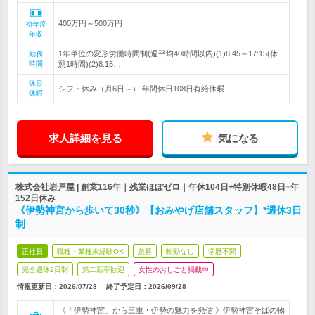
400万円～500万円
初年度
年収
1年単位の変形労働時間制(週平均40時間以内)(1)8:45～17:15(休
勤務
時間
憩1時間)(2)8:15…
休日
シフト休み（月6日～） 年間休日108日有給休暇
休暇
求人詳細を見る
気になる
株式会社岩戸屋 | 創業116年｜残業ほぼゼロ｜年休104日+特別休暇48日=年
152日休み
《伊勢神宮から歩いて30秒》【おみやげ店舗スタッフ】*週休3日
制
正社員
職種・業種未経験OK
急募
転勤なし
学歴不問
完全週休2日制
第二新卒歓迎
女性のおしごと掲載中
情報更新日：2026/07/28
終了予定日：
2026/09/28
《「伊勢神宮」から三重・伊勢の魅力を発信 》伊勢神宮そばの物