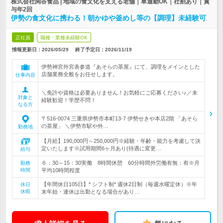
株式会社関谷食品 | 地域の食文化を支える老舗｜車通勤OK｜社割あり｜賞
与年2回
伊勢の食文化に携わる！朝かゆや釜めし等の【調理】未経験可
正社員
職種・業種未経験OK
情報更新日：2026/05/29
終了予定日：
2026/11/19
伊勢神宮外宮表参道『あそらの茶屋』にて、調理をメインとした
店舗業務全般をお任せします。
仕事内容
＼免許や資格は必要ありません！お気軽にご応募ください♪／未
対象と
経験歓迎！学歴不問！
なる方
〒516-0074 三重県伊勢市本町13-7 伊勢せきや本店2階 「あそら
の茶屋」 ＼伊勢市駅や外…
勤務地
【月給】190,000円～250,000円※経験・年齢・能力を考慮して決
定いたします※試用期間6ヶ月あり(待遇に変更…
給与
６：30～15：30実働 8時間休憩 60分時間外労働有無：有※月
勤務
時間
平均10時間程度
【年間休日105日】* シフト制* 週休2日制（毎週水曜定休）※年
休日
休暇
末年始・連休は出勤となる場合があり…