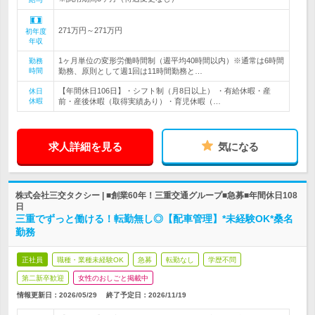
271万円～271万円
初年度
年収
1ヶ月単位の変形労働時間制（週平均40時間以内）※通常は6時間
勤務
時間
勤務、原則として週1回は11時間勤務と…
【年間休日106日】・シフト制（月8日以上） ・有給休暇・産
休日
休暇
前・産後休暇（取得実績あり）・育児休暇（…
求人詳細を見る
気になる
株式会社三交タクシー | ■創業60年！三重交通グループ■急募■年間休日108
日
三重でずっと働ける！転勤無し◎【配車管理】*未経験OK*桑名
勤務
正社員
職種・業種未経験OK
急募
転勤なし
学歴不問
第二新卒歓迎
女性のおしごと掲載中
情報更新日：2026/05/29
終了予定日：
2026/11/19