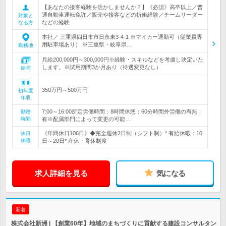
【あなたの接客経験を活かしませんか？】《必須》高卒以上／普
通自動車運転免許／販売や接客などの折衝経験／チームリーダー
対象と
などの経験
なる方
本社／ 三重県四日市市日永東3-4-1 ※マイカー通勤可（従業員専
用駐車場あり） ※三重県・岐阜県…
勤務地
月給200,000円～300,000円※経験・スキルなどを考慮し決定いた
します。※試用期間3か月あり（待遇変更なし）
給与
350万円～500万円
初年度
年収
7:00～16:00所定労働時間：8時間休憩：60分時間外労働の有無：
勤務
時間
有※配属部門によって変更の可能…
《年間休日106日》◆完全週休2日制（シフト制）* 有給休暇：10
休日
休暇
日～20日* 産休・育休制度
求人詳細を見る
気になる
新着
株式会社新洲 | 【創業60年】地域のまちづくりに貢献する建設コンサルタン