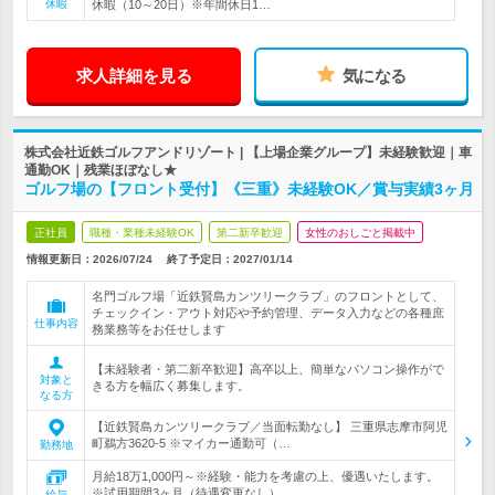
休暇
休暇（10～20日）※年間休日1…
求人詳細を見る
気になる
株式会社近鉄ゴルフアンドリゾート | 【上場企業グループ】未経験歓迎｜車
通勤OK｜残業ほぼなし★
ゴルフ場の【フロント受付】《三重》未経験OK／賞与実績3ヶ月
正社員
職種・業種未経験OK
第二新卒歓迎
女性のおしごと掲載中
情報更新日：2026/07/24
終了予定日：
2027/01/14
名門ゴルフ場「近鉄賢島カンツリークラブ」のフロントとして、
チェックイン・アウト対応や予約管理、データ入力などの各種庶
仕事内容
務業務等をお任せします
【未経験者・第二新卒歓迎】高卒以上、簡単なパソコン操作がで
対象と
きる方を幅広く募集します。
なる方
【近鉄賢島カンツリークラブ／当面転勤なし】 三重県志摩市阿児
町鵜方3620-5 ※マイカー通勤可（…
勤務地
月給18万1,000円～※経験・能力を考慮の上、優遇いたします。
※試用期間3ヶ月（待遇変更なし）
給与