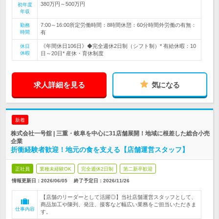
380万円～500万円
初年度
年収
7:00～16:00所定労働時間：8時間休憩：60分時間外労働の有無：
勤務
時間
有
《年間休日106日》◆完全週休2日制（シフト制）* 有給休暇：10
休日
休暇
日～20日* 産休・育休制度
求人詳細を見る
気になる
新着
株式会社一号舘 | 三重・岐阜を中心に31店舗展開！地域に根差した総合小売
企業
折衝経験者歓迎！地元の食を支える【店舗運営スタッフ】
正社員
業種未経験OK
完全週休2日制
第二新卒歓迎
情報更新日：2026/06/05
終了予定日：
2026/11/26
【店舗のリーダーとして活躍◎】当社店舗運営スタッフとして、
商品加工や陳列、発注、接客など幅広い業務をご担当いただきま
仕事内容
す。