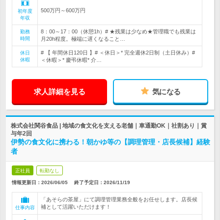
500万円～600万円
初年度
年収
8：00～17：00（休憩1h）# ★残業は少なめ★管理職でも残業は
勤務
時間
月20h程度。極端に遅くなること…
# 【 年間休日120日 】# ＜休日＞* 完全週休2日制（土日休み）#
休日
休暇
＜休暇＞* 慶弔休暇* 介…
求人詳細を見る
気になる
株式会社関谷食品 | 地域の食文化を支える老舗｜車通勤OK｜社割あり｜賞
与年2回
伊勢の食文化に携わる！朝かゆ等の【調理管理・店長候補】経験
者
正社員
転勤なし
情報更新日：2026/06/05
終了予定日：
2026/11/19
「あそらの茶屋」にて調理管理業務全般をお任せします。店長候
補として活躍いただけます！
仕事内容