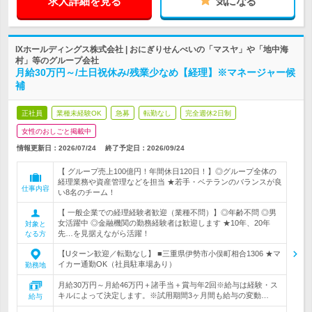
求人詳細を見る
気になる
IXホールディングス株式会社 | おにぎりせんべいの「マスヤ」や「地中海
村」等のグループ会社
月給30万円～/土日祝休み/残業少なめ【経理】※マネージャー候
補
正社員
業種未経験OK
急募
転勤なし
完全週休2日制
女性のおしごと掲載中
情報更新日：2026/07/24
終了予定日：
2026/09/24
【 グループ売上100億円！年間休日120日！】◎グループ全体の
経理業務や資産管理などを担当 ★若手・ベテランのバランスが良
仕事内容
い8名のチーム！
【 一般企業での経理経験者歓迎（業種不問）】◎年齢不問 ◎男
女活躍中 ◎金融機関の勤務経験者は歓迎します ★10年、20年
対象と
先…を見据えながら活躍！
なる方
【Uターン歓迎／転勤なし】 ■三重県伊勢市小俣町相合1306 ★マ
イカー通勤OK（社員駐車場あり）
勤務地
月給30万円～月給46万円＋諸手当＋賞与年2回※給与は経験・ス
キルによって決定します。※試用期間3ヶ月間も給与の変動…
給与