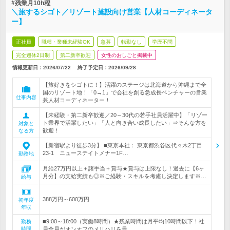
#残業月10h程
＼旅するシゴト／リゾート施設向け営業【人材コーディネータ
ー】
正社員
職種・業種未経験OK
急募
転勤なし
学歴不問
完全週休2日制
第二新卒歓迎
女性のおしごと掲載中
情報更新日：2026/07/22
終了予定日：
2026/09/28
【旅好きをシゴトに！】活躍のステージは北海道から沖縄まで全
国のリゾート地！「0→1」で会社を創る急成長ベンチャーの営業
仕事内容
兼人材コーディネーター！
【未経験・第二新卒歓迎／20～30代の若手社員活躍中】「リゾー
ト業界で活躍したい」「人と向き合い成長したい」⇒そんな方を
対象と
歓迎！
なる方
【新宿駅より徒歩3分】 ■東京本社： 東京都渋谷区代々木2丁目
23-1 ニューステイトメナー1F…
勤務地
月給27万円以上＋諸手当＋賞与★賞与は上限なし！過去に【6ヶ
月分】の支給実績も◎※ご経験・スキルを考慮し決定します※…
給与
388万円～600万円
初年度
年収
■9:00～18:00（実働8時間）★残業時間は月平均10時間以下！社
勤務
時間
員全員がオンオフのメリハリを最…