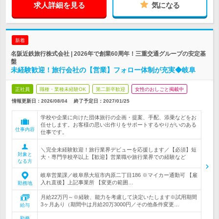
求人詳細を見る
気になる
新着
名阪近鉄旅行株式会社 | 2026年で創業60周年！三重交通グループの安定基
盤
未経験歓迎！旅行会社の【営業】フォロー体制が充実◆岐阜
正社員
職種・業種未経験OK
第二新卒歓迎
女性のおしごと掲載中
情報更新日：2026/08/04
終了予定日：
2027/01/25
学校や企業に向けた団体旅行の企画・提案、手配、添乗などをお
任せします。お客様の思い出作りをサポートするやりがいのある
仕事内容
仕事です。
＼完全未経験歓迎！旅行業界デビューを応援します／【必須】短
対象と
大・専門学校卒以上【歓迎】営業職や旅行業界での経験など
なる方
岐阜営業課／岐阜県大垣市内原二丁目186 ※マイカー通勤可 【雇
入れ直後】上記事業所 【変更の範囲…
勤務地
月給22万円～※経験、能力を考慮して決定いたします※試用期間
3ヶ月あり（期間中は月給20万3000円／その他条件変更…
給与
勤務