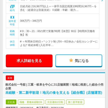
日給月給 216,967円以上＋一律手当固定残業10時間16,967円～を
含む（超過分は別途支給）※経験・年齢・能力…
給与
306万円～346万円
初年度
年収
# 8：30～21：00の間で実働7時間【休憩】90分【時間外労働有
勤務
時間
無】有
# ＜年間休日85日＞* シフト制 (月6～8日休み／会社カレンダーに
休日
休暇
よる)* 有給休暇 (入社半年…
求人詳細を見る
気になる
新着
株式会社一号舘 | 三重・岐阜を中心に31店舗展開！地域に根差した総合小売
企業
未経験・第二新卒歓迎！地元の食を支える【総合職】(店舗運営)
正社員
職種・業種未経験OK
完全週休2日制
第二新卒歓迎
情報更新日：2026/06/16
終了予定日：
2026/11/26