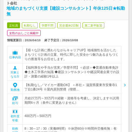
ト会社
地域のまちづくり支援【建設コンサルタント】年休125日★転勤
無
正社員
転勤なし
学歴不問
完全週休2日制
第二新卒歓迎
女性のおしごと掲載中
情報更新日：2026/04/10
終了予定日：
2026/10/08
【様々な計画に携わりながらキャリアUP】地域個性を活かした
まちづくり計画の立案、時代に即した安全かつ魅力あるまちづく
仕事内容
りの推進等をお任せします。
【福利厚生や手当が充実／学歴不問】＜必須＞◆普通自動車免許
◆土木工学系の知識 ◆建設コンサルタントや建設関連企業での設
対象と
計・測量の経験1年以上
なる方
【転勤なし／マイカー通勤OK】 ＜本社＞ 滋賀県栗東市安養寺1
丁目1番24号 ※屋内原則禁煙（喫煙…
勤務地
月給27万円～33万円※経験・資格等を考慮し、決定します※試用
期間6ヶ月（条件に変更ありません）
給与
400万円～500万円
初年度
年収
8：30～17：30（実働8時間）※休憩60分※時間外労働有無：有
勤務