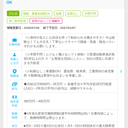
OK
正社員
職種・業種未経験OK
急募
転勤なし
学歴不問
第二新卒歓迎
女性のおしごと掲載中
情報更新日：2026/07/28
終了予定日：
2027/01/07
《☆身内や友人にも自信を持って勧められる働きやすさ》今は経
験なくても大丈夫！丁寧なレクチャーで路線・高速・観光バスい
仕事内容
ずれかをお願いします。
《☆学歴不問｜ムリなく働けるシフト体制》◎普通自動車免許取
得1年以上の方 ※『お客様を笑顔にしたい』当社の理念に共感で
対象と
きる方歓迎
なる方
《☆転勤なし｜車通勤OK》 愛知県、岐阜県、三重県内の各営業
所 ※勤務地は希望やお住まいを考慮し決…
勤務地
◆月給22万8000円～35万円 ＋ 各種手当※平均月収28万円程度
(入社1～2年目の平均)※給与は、経験やスキルを…
給与
380万円～400万円
初年度
年収
◆1年単位変形労働時間制(週平均40時間以内)＊仕事内容によっ
勤務
時間
て、勤務時間帯は異なります。
■月8～10日※週1日の公休日＋月4～5日の特別休日※最大限希望
休日