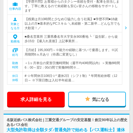
【学歴不問】お客様からのタクシー依頼を受付・配車を担当しま
す。丁寧に教えるので未経験も安心♪皆さんの移動をサポートし
仕事内容
ます
【残業は月10時間と少なめ◎協力し合う社風】■学歴不問■18歳
以上の方■基本的なPCスキル ＼未経験・第二新卒…どんな方でも
対象と
大歓迎！／
なる方
■桑名営業所 三重県桑名市大字安永900番地 └「益生駅」から徒
歩15分 【雇入れ直後】上記事業所…
勤務地
【月給】195,000円～※能力や経験に基づいて優遇します。※試
用期間6ヵ月あり（待遇に変更なし）
給与
＜1ヶ月単位の変形労働時間制（週平均40時間以内）＞実働8時間
勤務
時間
6：00～翌2：00の間で実働8時間※…
# ☆年間休日108日☆* 週休2日（シフト制）* 年間有給休暇（12
休日
休暇
日～ ※下限日数は入社半年経過…
求人詳細を見る
気になる
名阪近鉄バス株式会社 | 三重交通グループの安定基盤！創立90年以上の歴史
あるバス会社
大型免許取得は全額タダ♪普通免許で始める【バス運転士】連休