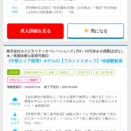
【年間休日125日】*完全週休2日制（土日休み）* 祝日* 年次有給
休日
休暇
（入社6か月経過後に付与） └消…
求人詳細を見る
気になる
株式会社ホスピタリティオペレーションズ | 月8～10日休み＆残業ほぼなし
★／長期休暇も取得可能◎
《中部エリア採用》ホテルの【フロントスタッフ】*未経験歓迎
正社員
業種未経験OK
急募
転勤なし
学歴不問
第二新卒歓迎
女性のおしごと掲載中
情報更新日：2026/07/14
終了予定日：
2027/01/04
【会社都合の転勤なし／好きな場所で無理なく働ける】フロント
業務を中心にホテルサービス全般をお任せ。できる仕事からスタ
仕事内容
ート！ ★面接1回
【学歴不問／第二新卒歓迎】経験が浅くても“充実の研修”で安心
のスタートができます。一つのエリアで長く腰を据えて働きたい
対象と
方は、ぜひ♪
なる方