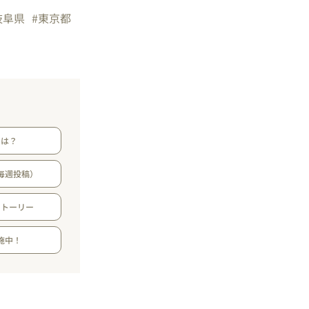
岐阜県
#東京都
とは？
毎週投稿）
ストーリー
施中！