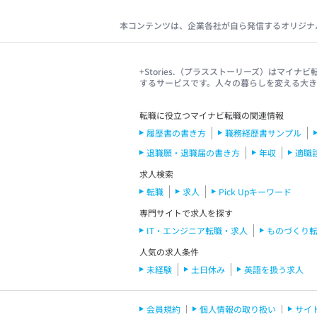
本コンテンツは、企業各社が自ら発信するオリジナ
+Stories.（プラスストーリーズ）はマ
するサービスです。人々の暮らしを変える大
転職に役立つマイナビ転職の関連情報
履歴書の書き方
職務経歴書サンプル
退職願・退職届の書き方
年収
適職
求人検索
転職
求人
Pick Upキーワード
専門サイトで求人を探す
IT・エンジニア転職・求人
ものづくり
人気の求人条件
未経験
土日休み
英語を扱う求人
会員規約
個人情報の取り扱い
サイ