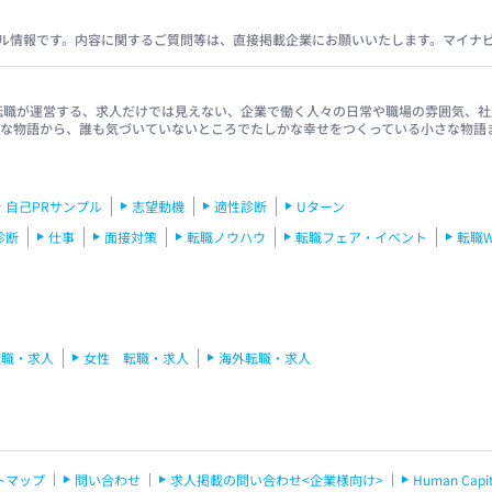
ル情報です。内容に関するご質問等は、直接掲載企業にお願いいたします。マイナ
イナビ転職が運営する、求人だけでは見えない、企業で働く人々の日常や職場の雰囲気
きな物語から、誰も気づいていないところでたしかな幸せをつくっている小さな物語
自己PRサンプル
志望動機
適性診断
Uターン
診断
仕事
面接対策
転職ノウハウ
転職フェア・イベント
転職
転職・求人
女性 転職・求人
海外転職・求人
トマップ
問い合わせ
求人掲載の問い合わせ<企業様向け>
Human C