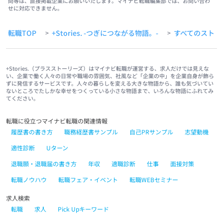
問等は、直接掲載企業にお願いいたします。マイナビ転職編集部では、お問い合わ
せに対応できません。
転職TOP
+Stories. -つぎにつながる物語。-
すべてのストー
>
>
+Stories.（プラスストーリーズ）はマイナビ転職が運営する、求人だけでは見えな
い、企業で働く人々の日常や職場の雰囲気、社風など「企業の中」を企業自身が飾ら
ずに発信するサービスです。人々の暮らしを変える大きな物語から、誰も気づいてい
ないところでたしかな幸せをつくっている小さな物語まで、いろんな物語にふれてみ
てください。
転職に役立つマイナビ転職の関連情報
履歴書の書き方
職務経歴書サンプル
自己PRサンプル
志望動機
適性診断
Uターン
退職願・退職届の書き方
年収
適職診断
仕事
面接対策
転職ノウハウ
転職フェア・イベント
転職WEBセミナー
求人検索
転職
求人
Pick Upキーワード