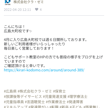
株式会社クラ・ゼミ
2022-04-20 12:11
4
こんにちは！
4月に入り広島大町校では週６日開所しております。
新しいご利用者様がいらっしゃったり
こどもサポート教室のHPの方でも普段の様子をブログを上げ
ていますので
https://kirari-kodomo.com/around/around-389/
#広島県
#株式会社クラ・ゼミ
#保育士
#放課後等デイサービス
#児童発達支援
#理学療法士
#児童指導員
#言語聴覚士
#作業療法士
#発達障害
#スキルアップ
#発達障がい
#転職
#新卒
#子ども
#残業無し