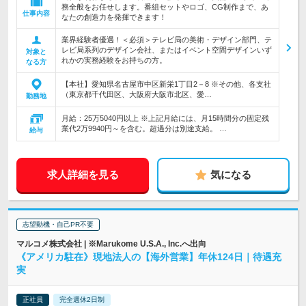
務全般をお任せします。番組セットやロゴ、CG制作まで、あ
仕事内容
なたの創造力を発揮できます！
業界経験者優遇！＜必須＞テレビ局の美術・デザイン部門、テ
レビ局系列のデザイン会社、またはイベント空間デザインいず
対象と
れかの実務経験をお持ちの方。
なる方
【本社】愛知県名古屋市中区新栄1丁目2－8 ※その他、各支社
（東京都千代田区、大阪府大阪市北区、愛…
勤務地
月給：25万5040円以上 ※上記月給には、月15時間分の固定残
業代2万9940円～を含む。超過分は別途支給。 …
給与
求人詳細を見る
気になる
志望動機・自己PR不要
マルコメ株式会社 | ※Marukome U.S.A., Inc.へ出向
《アメリカ駐在》現地法人の【海外営業】年休124日｜待遇充
実
正社員
完全週休2日制