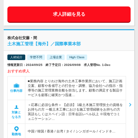
求人詳細を見る
株式会社安藤・間
土木施工管理【海外】／国際事業本部
人材紹介
学歴不問
上場企業
High Class
情報更新日：2024/09/25 終了予定日：2026/09/08 求人管理No. 1-Dec
おすすめ求人
■業務内容 とりわけ海外の土木工事作業所において、施工計画
立案、顧客や各省庁との打合せ・調整、協力会社への指示・指
導等の施工管理業務全般を担当します。顧客の満足する製品サ
仕事内容
ービスを顧客に確実かつ迅速…
＜応募に必須な条件＞ 【必須】 1級土木施工管理技士の資格を
お持ちの方 一般土木工事における施工管理経験をお持ちの方
対象と
英語もしくはスペイン語：日常会話レベル以上 ※現地でコミ
なる方
ュニケーション…
中国 / 韓国 / 香港 / 台湾 / タイ / シンガポール / インドネ…
勤務地