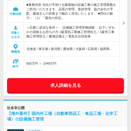
■業務内容 当社が手掛ける建築物の設備工事の施工管理業務を
ご担当いただきます。品質の管理、進捗管理、協力会社の手
配、建築主との折衝まで幅広く担当いたします。 ■同社の魅
仕事内容
力： （1）『最良の作品…
＜応募に必須な条件＞ ・設備施工管理実務経験 ・以下いずれ
かの資格をお持ちの方 1級電気工事施工管理技士／1級管工事
対象と
施工管理技士／建築設備士／電気主任技術者
なる方
北海道 / 東京都 / 新潟県 / 愛知県 / 大阪府 / 広島県 / 福岡県…
勤務地
600万円 ～ 1049万円
給与
求人詳細を見る
社名非公開
【海外案件】国内外工場（自動車部品工・食品工場・化学工
場）の設備施工管理