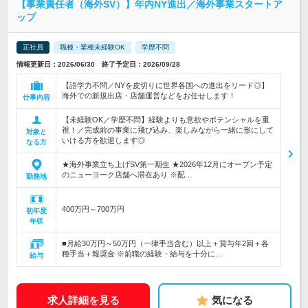
【事業責任者（海外SV）】年内NY進出／海外事業スタートア
ップ
正社員
職種・業種未経験OK
学歴不問
情報更新日：2026/06/30 終了予定日：2026/09/28
【語学力不問／NYを皮切りに世界各国への進出をリード◎】
海外での新規出店・店舗運営などをお任せします！
仕事内容
【未経験OK／学歴不問】経験よりも意欲やポテンシャルを重
視！／完成前の事業に飛び込み、楽しみながら一緒に形にして
対象と
いける方を歓迎します◎
なる方
★海外事業立ち上げSV第一期生 ★2026年12月にオープン予定
のニューヨーク店舗へ滞在あり ※配…
勤務地
400万円～700万円
初年度
年収
■月給30万円～50万円（一律手当含む）以上＋賞与年2回＋各
種手当＋報奨金 ※前職の経験・給与を十分に…
給与
求人詳細を見る
気になる