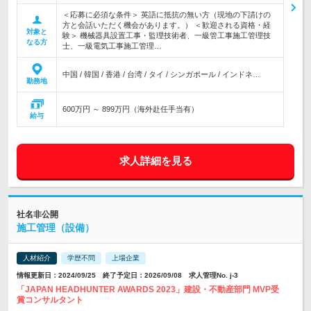
＜応募に必須な条件＞ 英語に抵抗の無い方（現地の下請けの
方と会話いただく機会があります。） ＜歓迎される資格・経
対象と
験＞ 機械器具設置工事・監理技術者、一級管工事施工管理技
なる方
士、一級電気工事施工管理…
中国 / 韓国 / 香港 / 台湾 / タイ / シンガポール / インドネ…
勤務地
600万円 ～ 899万円（海外赴任手当有）
給与
求人詳細を見る
社名非公開
施工管理（設備）
人材紹介
学歴不問
上場企業
情報更新日：2024/09/25 終了予定日：2026/09/08 求人管理No. j-3
「JAPAN HEADHUNTER AWARDS 2023」建設・不動産部門 MVP受
賞コンサルタント