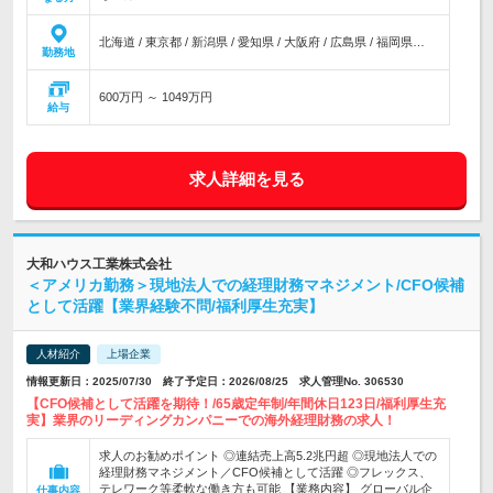
北海道 / 東京都 / 新潟県 / 愛知県 / 大阪府 / 広島県 / 福岡県…
勤務地
600万円 ～ 1049万円
給与
求人詳細を見る
大和ハウス工業株式会社
＜アメリカ勤務＞現地法人での経理財務マネジメント/CFO候補
として活躍【業界経験不問/福利厚生充実】
人材紹介
上場企業
情報更新日：2025/07/30 終了予定日：2026/08/25 求人管理No. 306530
【CFO候補として活躍を期待！/65歳定年制/年間休日123日/福利厚生充
実】業界のリーディングカンパニーでの海外経理財務の求人！
求人のお勧めポイント ◎連結売上高5.2兆円超 ◎現地法人での
経理財務マネジメント／CFO候補として活躍 ◎フレックス、
テレワーク等柔軟な働き方も可能 【業務内容】 グローバル企
仕事内容