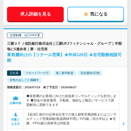
求人詳細を見る
気になる
志望動機・自己PR不要
三菱ＵＦＪ信託銀行株式会社 | 三菱UFJフィナンシャル・グループ｜半期
毎に5連休有｜寮・社宅有
富裕層向けの【リテール営業】★年休120日 ★在宅勤務相談可
能
正社員
リモートワーク可
第二新卒歓迎
完全週休2日制
女性のおしごと掲載中
情報更新日：2026/07/24 終了予定日：2026/08/27
◆富裕層のお客様に向けた総資産コンサルティングを担当しま
す ◆預金や資産運用、不動産、相続など幅広いサービスで課
仕事内容
題解決に貢献できます
【必須】銀行や証券会社等での個人顧客営業経験またはコンサ
ルティング営業経験(取扱商材不問)／FP2級／四大卒以上 ★宅
対象と
建、FPS1級の資格等は尚歓迎
なる方