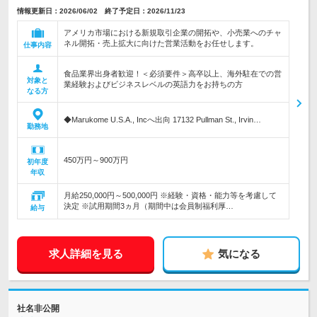
情報更新日：2026/06/02 終了予定日：2026/11/23
アメリカ市場における新規取引企業の開拓や、小売業へのチャ
ネル開拓・売上拡大に向けた営業活動をお任せします。
仕事内容
食品業界出身者歓迎！＜必須要件＞高卒以上、海外駐在での営
対象と
業経験およびビジネスレベルの英語力をお持ちの方
なる方
◆Marukome U.S.A., Incへ出向 17132 Pullman St., Irvin…
勤務地
450万円～900万円
初年度
年収
月給250,000円～500,000円 ※経験・資格・能力等を考慮して
決定 ※試用期間3ヵ月（期間中は会員制福利厚…
給与
求人詳細を見る
気になる
社名非公開