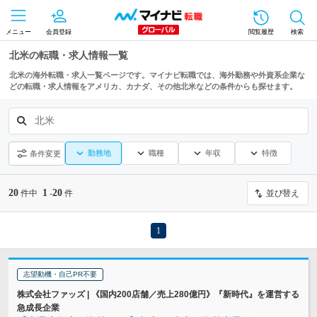
メニュー
会員登録
閲覧履歴
検索
北米の転職・求人情報一覧
北米の海外転職・求人一覧ページです。マイナビ転職では、海外勤務や外資系企業な
どの転職・求人情報をアメリカ、カナダ、その他北米などの条件からも探せます。
北米
勤務地
職種
年収
特徴
条件変更
20
1
20
件中
-
件
並び替え
1
志望動機・自己PR不要
株式会社ファッズ | 《国内200店舗／売上280億円》『新時代』を運営する
急成長企業