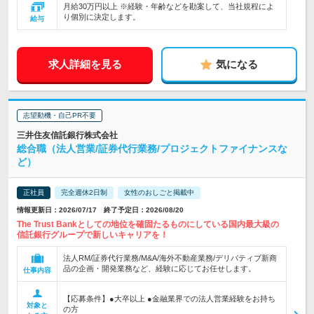
月給30万円以上 ※経験・年齢などを勘案して、当社規程によ
り個別に決定します。
給与
求人詳細を見る
気になる
志望動機・自己PR不要
三井住友信託銀行株式会社
総合職（法人営業/証券代行業務/プロジェクトファイナンスな
ど）
正社員
完全週休2日制
女性のおしごと掲載中
情報更新日：2026/07/17 終了予定日：2026/08/20
The Trust Bankとしての地位を確固たるものにしている国内最大級の
信託銀行グループで新しいキャリアを！
法人RM/証券代行業務/M&A/海外不動産業務/デリバティブ新商
品の企画・開発業務など、経験に応じてお任せします。
仕事内容
【応募条件】●大卒以上 ●金融業界での法人営業経験をお持ち
対象と
の方