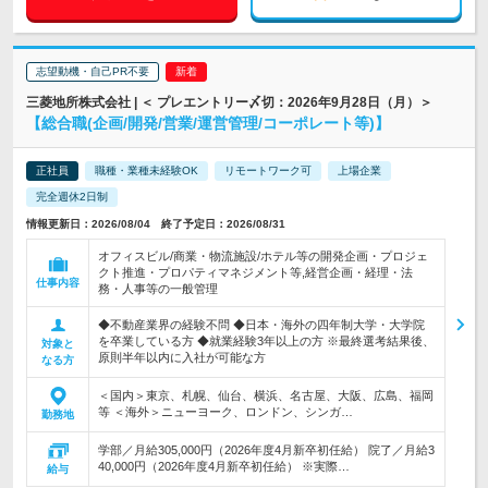
志望動機・自己PR不要
三菱地所株式会社 | ＜ プレエントリー〆切：2026年9月28日（月）＞
【総合職(企画/開発/営業/運営管理/コーポレート等)】
正社員
職種・業種未経験OK
リモートワーク可
上場企業
完全週休2日制
情報更新日：2026/08/04 終了予定日：2026/08/31
オフィスビル/商業・物流施設/ホテル等の開発企画・プロジェ
クト推進・プロパティマネジメント等,経営企画・経理・法
仕事内容
務・人事等の一般管理
◆不動産業界の経験不問 ◆日本・海外の四年制大学・大学院
を卒業している方 ◆就業経験3年以上の方 ※最終選考結果後、
対象と
原則半年以内に入社が可能な方
なる方
＜国内＞東京、札幌、仙台、横浜、名古屋、大阪、広島、福岡
等 ＜海外＞ニューヨーク、ロンドン、シンガ…
勤務地
学部／月給305,000円（2026年度4月新卒初任給） 院了／月給3
40,000円（2026年度4月新卒初任給） ※実際…
給与