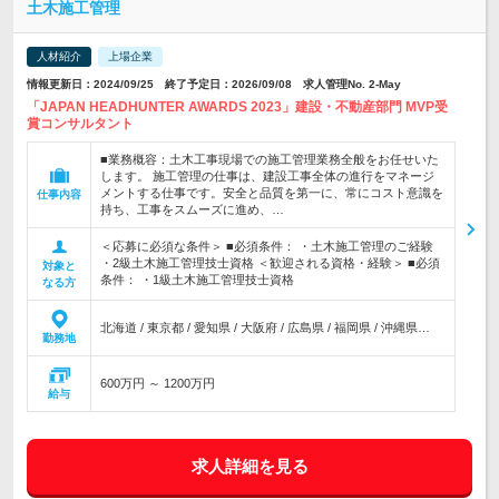
土木施工管理
人材紹介
上場企業
情報更新日：2024/09/25 終了予定日：2026/09/08 求人管理No. 2-May
「JAPAN HEADHUNTER AWARDS 2023」建設・不動産部門 MVP受
賞コンサルタント
■業務概容：土木工事現場での施工管理業務全般をお任せいた
します。 施工管理の仕事は、建設工事全体の進行をマネージ
メントする仕事です。安全と品質を第一に、常にコスト意識を
仕事内容
持ち、工事をスムーズに進め、…
＜応募に必須な条件＞ ■必須条件： ・土木施工管理のご経験
・2級土木施工管理技士資格 ＜歓迎される資格・経験＞ ■必須
対象と
条件： ・1級土木施工管理技士資格
なる方
北海道 / 東京都 / 愛知県 / 大阪府 / 広島県 / 福岡県 / 沖縄県…
勤務地
600万円 ～ 1200万円
給与
求人詳細を見る