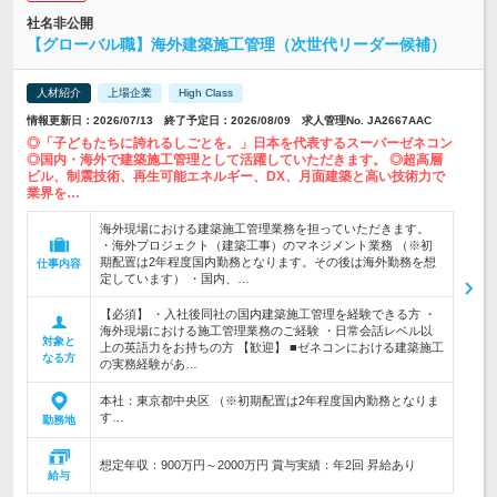
社名非公開
【グローバル職】海外建築施工管理（次世代リーダー候補）
人材紹介
上場企業
High Class
情報更新日：2026/07/13 終了予定日：2026/08/09 求人管理No. JA2667AAC
◎「子どもたちに誇れるしごとを。」日本を代表するスーパーゼネコン
◎国内・海外で建築施工管理として活躍していただきます。 ◎超高層
ビル、制震技術、再生可能エネルギー、DX、月面建築と高い技術力で
業界を…
海外現場における建築施工管理業務を担っていただきます。
・海外プロジェクト（建築工事）のマネジメント業務 （※初
期配置は2年程度国内勤務となります。その後は海外勤務を想
仕事内容
定しています） ・国内、…
【必須】 ・入社後同社の国内建築施工管理を経験できる方 ・
海外現場における施工管理業務のご経験 ・日常会話レベル以
対象と
上の英語力をお持ちの方 【歓迎】 ■ゼネコンにおける建築施工
なる方
の実務経験があ…
本社：東京都中央区 （※初期配置は2年程度国内勤務となりま
す…
勤務地
想定年収：900万円～2000万円 賞与実績：年2回 昇給あり
給与