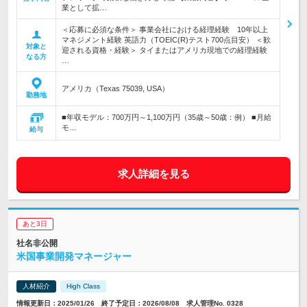
業として拡…
＜応募に必須な条件＞ 事業会社における経理経験 10年以上
マネジメント経験 英語力（TOEIC(R)テスト700点目安） ＜歓
対象と
迎される資格・経験＞ タイまたはアメリカ現地での経理経験
なる方
…
アメリカ（Texas 75039, USA）
勤務地
■年収モデル：700万円～1,100万円（35歳～50歳：例） ■月給
モ…
給与
求人詳細を見る
あと3日
社名非公開
米国事業開発マネージャー
人材紹介
High Class
情報更新日：2025/01/26 終了予定日：2026/08/08 求人管理No. 0328