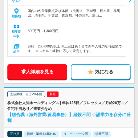
なる方
国内の各営業拠点及び本部 （北海道、宮城県、栃木県、群馬
県、埼玉県、千葉県、東京都、神奈川県、富山…
勤務地
500万円～1,300万円
初年度
年収
月給 260,000円以上 ※上記はあくまで新卒入社の初任給額で
す。 ※スキル・経験に応じて決定します。
給与
求人詳細を見る
気になる
志望動機・自己PR不要
株式会社太知ホールディングス | 年休125日／フレックス／月給26万～／
住宅手当あり／残業少なめ
【総合職（海外営業/貿易事務）】経験不問 ◇語学力を存分に発
揮
正社員
職種・業種未経験OK
リモートワーク可
学歴不問