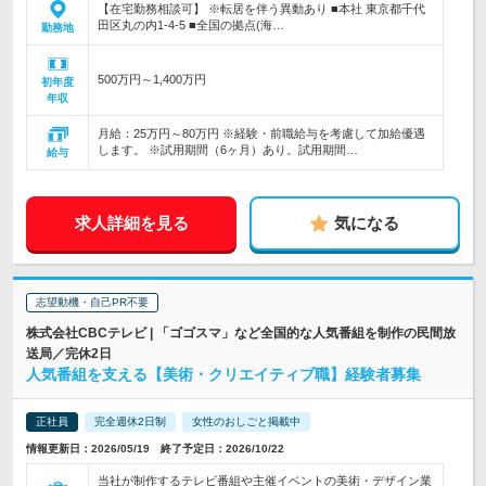
【在宅勤務相談可】 ※転居を伴う異動あり ■本社 東京都千代
田区丸の内1-4-5 ■全国の拠点(海…
勤務地
500万円～1,400万円
初年度
年収
月給：25万円～80万円 ※経験・前職給与を考慮して加給優遇
します。 ※試用期間（6ヶ月）あり。試用期間…
給与
求人詳細を見る
気になる
志望動機・自己PR不要
株式会社CBCテレビ | 「ゴゴスマ」など全国的な人気番組を制作の民間放
送局／完休2日
人気番組を支える【美術・クリエイティブ職】経験者募集
正社員
完全週休2日制
女性のおしごと掲載中
情報更新日：2026/05/19 終了予定日：2026/10/22
当社が制作するテレビ番組や主催イベントの美術・デザイン業