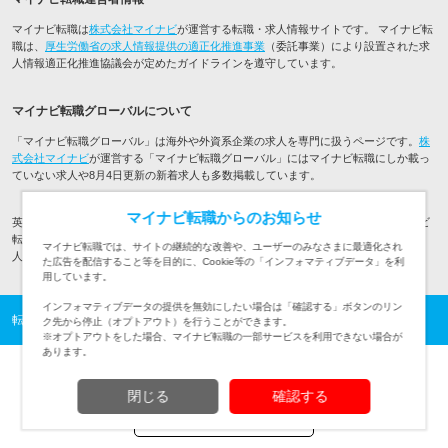
マイナビ転職は
株式会社マイナビ
が運営する転職・求人情報サイトです。 マイナビ転
職は、
厚生労働省の求人情報提供の適正化推進事業
（委託事業）により設置された求
人情報適正化推進協議会が定めたガイドラインを遵守しています。
マイナビ転職グローバルについて
「マイナビ転職グローバル」は海外や外資系企業の求人を専門に扱うページです。
株
式会社マイナビ
が運営する「マイナビ転職グローバル」にはマイナビ転職にしか載っ
ていない求人や8月4日更新の新着求人も多数掲載しています。
マイナビ転職からのお知らせ
英語・中国語など言語を生かした、北米など海外の豊富な転職・求人情報はマイナビ
転職グローバル。アメリカやカナダなど北米の求人・転職情報などご希望の転職求
マイナビ転職では、サイトの継続的な改善や、ユーザーのみなさまに最適化され
人・条件からあなたにあった求人選びができます。
た広告を配信すること等を目的に、Cookie等の「インフォマティブデータ」を利
用しています。
インフォマティブデータの提供を無効にしたい場合は「確認する」ボタンのリン
転職TOP
海外の転職・求人情報TOP
北米の転職・求人情報一覧
ク先から停止（オプトアウト）を行うことができます。
※オプトアウトをした場合、マイナビ転職の一部サービスを利用できない場合が
あります。
閉じる
確認する
TOPページへ