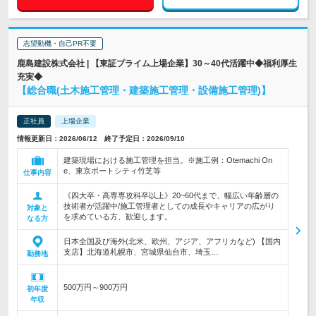
志望動機・自己PR不要
鹿島建設株式会社 | 【東証プライム上場企業】30～40代活躍中◆福利厚生
充実◆
【総合職(土木施工管理・建築施工管理・設備施工管理)】
正社員
上場企業
情報更新日：2026/06/12 終了予定日：2026/09/10
建築現場における施工管理を担当。※施工例：Otemachi On
e、東京ポートシティ竹芝等
仕事内容
《四大卒・高専専攻科卒以上》20~60代まで、幅広い年齢層の
技術者が活躍中/施工管理者としての成長やキャリアの広がり
対象と
を求めている方、歓迎します。
なる方
日本全国及び海外(北米、欧州、アジア、アフリカなど) 【国内
支店】北海道札幌市、宮城県仙台市、埼玉…
勤務地
500万円～900万円
初年度
年収