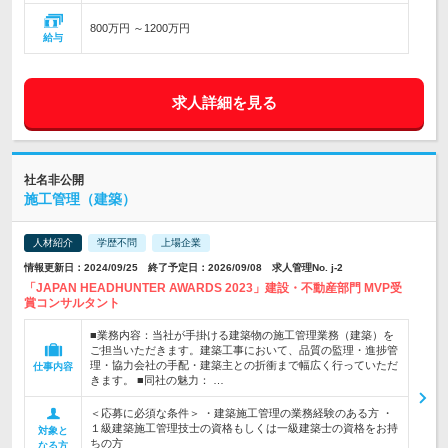
800万円 ～1200万円
給与
求人詳細を見る
社名非公開
施工管理（建築）
人材紹介
学歴不問
上場企業
情報更新日：2024/09/25 終了予定日：2026/09/08 求人管理No. j-2
「JAPAN HEADHUNTER AWARDS 2023」建設・不動産部門 MVP受
賞コンサルタント
■業務内容：当社が手掛ける建築物の施工管理業務（建築）を
ご担当いただきます。建築工事において、品質の監理・進捗管
理・協力会社の手配・建築主との折衝まで幅広く行っていただ
仕事内容
きます。 ■同社の魅力： …
＜応募に必須な条件＞ ・建築施工管理の業務経験のある方 ・
１級建築施工管理技士の資格もしくは一級建築士の資格をお持
対象と
ちの方
なる方