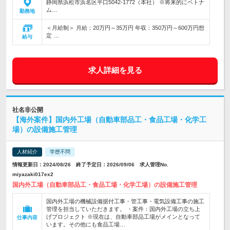
静岡県浜松市浜名区平口5042-1772（本社） ※将来的にベトナ
ム…
勤務地
＜月給制＞ 月給：20万円～35万円 年収：350万円～600万円想
定 …
給与
求人詳細を見る
社名非公開
【海外案件】国内外工場（自動車部品工・食品工場・化学工
場）の設備施工管理
人材紹介
学歴不問
情報更新日：2024/08/26 終了予定日：2026/09/06 求人管理No.
miyazaki017ex2
国内外工場（自動車部品工・食品工場・化学工場）の設備施工管理
国内外工場の機械設備据付工事・管工事・電気設備工事の施工
管理を担当していただきます。 ・案件：国内外工場の立ち上
げプロジェクト ※現在は、自動車部品工場がメインとなって
仕事内容
います。その他にも食品工場…