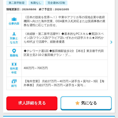
第二新卒歓迎
転勤なし
完全週休2日制
情報更新日：2026/08/06 終了予定日：2026/10/05
《日本の技術を世界へ！》中東やアフリカ等の現地企業や政府
機関へ向けた海外営業、ODA案件入札対応または貿易事務の業
仕事内容
務を適性に応じてお任せ。
《未経験・第二新卒活躍中》◆基本的なPCスキル◆英語/スペ
イン語/フランス語/アラビア語いずれかの語学スキル★20代か
対象と
ら40代まで活躍中。経験者優遇
なる方
◆テレワーク週1回 ◆飯田橋駅徒歩1分 【本社】東京都千代田
区富士見2-10-2 飯田橋グラン・ブ…
勤務地
400万円～700万円
初年度
年収
【海外営業】 月給27万円～40万円＋諸手当＋賞与2～3回 【海
外事務】 月給27万円～35万円＋諸手当＋賞与…
給与
求人詳細を見る
気になる