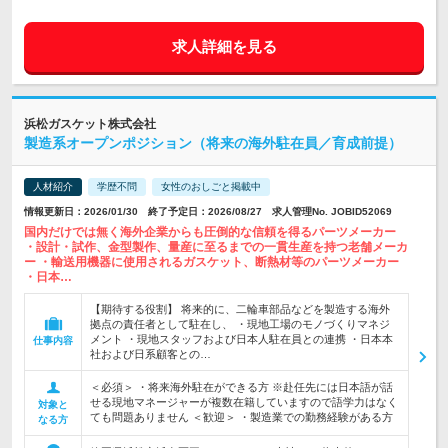
求人詳細を見る
浜松ガスケット株式会社
製造系オープンポジション（将来の海外駐在員／育成前提）
人材紹介
学歴不問
女性のおしごと掲載中
情報更新日：2026/01/30 終了予定日：2026/08/27 求人管理No. JOBID52069
国内だけでは無く海外企業からも圧倒的な信頼を得るパーツメーカー
・設計・試作、金型製作、量産に至るまでの一貫生産を持つ老舗メーカ
ー ・輸送用機器に使用されるガスケット、断熱材等のパーツメーカー
・日本…
【期待する役割】 将来的に、二輪車部品などを製造する海外
拠点の責任者として駐在し、 ・現地工場のモノづくりマネジ
メント ・現地スタッフおよび日本人駐在員との連携 ・日本本
仕事内容
社および日系顧客との…
＜必須＞ ・将来海外駐在ができる方 ※赴任先には日本語が話
せる現地マネージャーが複数在籍していますので語学力はなく
対象と
ても問題ありません ＜歓迎＞ ・製造業での勤務経験がある方
なる方