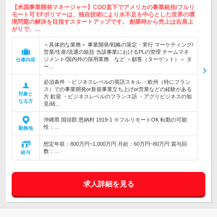
【米国事業開発マネージャー】COO直下でアメリカの事業統括/フルリ
モート可 EFポリマーは、独自技術により水不足を中心とした世界の環
境問題の解決を目指すスタートアップです。 創業時から売上は右肩上
がりで、…
＜具体的な業務＞ 事業開発/戦略の策定・実行 マーケティング/
営業/生産/流通の統括 当該事業におけるPLの管理 チームマネ
ジメント/国内外の採用業務 など ＜顧客（ターゲット）＞ タ
仕事内容
ー…
必須条件 ・ビジネスレベルの英語スキル ・欧州（特にフラン
ス）での事業開発or新規事業立ち上げor営業などの経験がある
対象と
方 歓迎 ・ビジネスレベルのフランス語 ・アグリビジネスの知
なる方
見/経…
沖縄県 国頭郡 恩納村 1919-1 ※フルリモートOK 転勤の可能
性：…
勤務地
想定年収：800万円~1,000万円 月給：60万円~80万円 賞与回
数：…
給与
求人詳細を見る