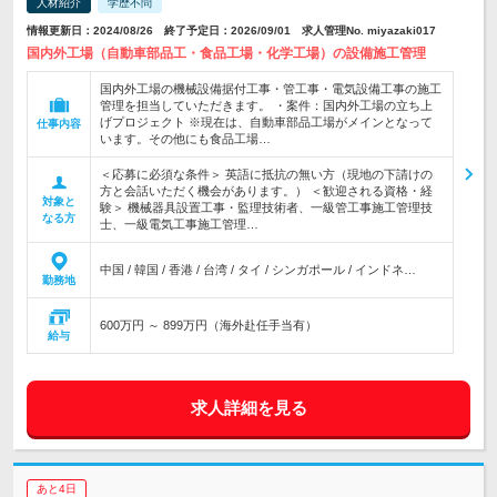
人材紹介
学歴不問
情報更新日：2024/08/26 終了予定日：2026/09/01 求人管理No. miyazaki017
国内外工場（自動車部品工・食品工場・化学工場）の設備施工管理
国内外工場の機械設備据付工事・管工事・電気設備工事の施工
管理を担当していただきます。 ・案件：国内外工場の立ち上
げプロジェクト ※現在は、自動車部品工場がメインとなって
仕事内容
います。その他にも食品工場…
＜応募に必須な条件＞ 英語に抵抗の無い方（現地の下請けの
方と会話いただく機会があります。） ＜歓迎される資格・経
対象と
験＞ 機械器具設置工事・監理技術者、一級管工事施工管理技
なる方
士、一級電気工事施工管理…
中国 / 韓国 / 香港 / 台湾 / タイ / シンガポール / インドネ…
勤務地
600万円 ～ 899万円（海外赴任手当有）
給与
求人詳細を見る
あと4日