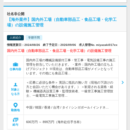
社名非公開
【海外案件】国内外工場（自動車部品工・食品工場・化学工
場）の設備施工管理
人材紹介
学歴不問
情報更新日：2024/08/26 終了予定日：2026/09/06 求人管理No. miyazaki017ex
国内外工場（自動車部品工・食品工場・化学工場）の設備施工管理
国内外工場の機械設備据付工事・管工事・電気設備工事の施工
管理を担当していただきます。 ・案件：国内外工場の立ち上
げプロジェクト ※現在は、自動車部品工場がメインとなって
仕事内容
います。その他にも食品工場…
＜応募に必須な条件＞ 英語に抵抗の無い方（現地の下請けの
方と会話いただく機会があります。） ＜歓迎される資格・経
対象と
験＞ 機械器具設置工事・監理技術者、一級管工事施工管理技
なる方
士、一級電気工事施工管理…
中国 / 韓国 / 香港 / 台湾 / タイ / シンガポール / インドネ…
勤務地
600万円 ～ 899万円（海外赴任手当有）
給与