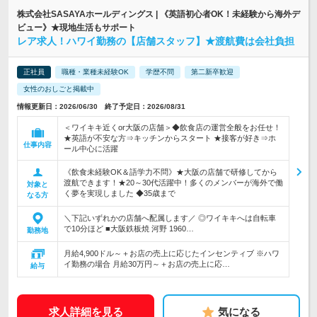
株式会社SASAYAホールディングス | 《英語初心者OK！未経験から海外デ
ビュー》★現地生活もサポート
レア求人！ハワイ勤務の【店舗スタッフ】★渡航費は会社負担
正社員
職種・業種未経験OK
学歴不問
第二新卒歓迎
女性のおしごと掲載中
情報更新日：2026/06/30 終了予定日：2026/08/31
＜ワイキキ近くor大阪の店舗＞◆飲食店の運営全般をお任せ！
★英語が不安な方⇒キッチンからスタート ★接客が好き⇒ホ
仕事内容
ール中心に活躍
《飲食未経験OK＆語学力不問》★大阪の店舗で研修してから
渡航できます！★20～30代活躍中！多くのメンバーが海外で働
対象と
く夢を実現しました ◆35歳まで
なる方
＼下記いずれかの店舗へ配属します／ ◎ワイキキへは自転車
で10分ほど ■大阪鉄板焼 河野 1960…
勤務地
月給4,900ドル～＋お店の売上に応じたインセンティブ ※ハワ
イ勤務の場合 月給30万円～＋お店の売上に応…
給与
求人詳細を見る
気になる