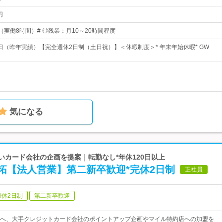
円
00（実働8時間）# ◎残業：月10～20時間程度
6日（昨年実績）【完全週休2日制（土日祝）】＜休暇制度＞* 年末年始休暇* GW
気になる
高いカード会社の企画を提案｜転勤なし*年休120日以上
拓【法人営業】第二新卒歓迎*完休2日制
正社員
週休2日制
第二新卒歓迎
へ、大手クレジットカード会社のポイントアップ企画やマイル特約店への加盟を