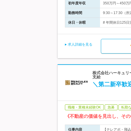
初年度年収
350万円～450万
勤務時間
9:30～17:3
休日・休暇
# 年間休日12
求人詳細を見る
株式会社ハーキュリー
支給
＼第二新卒歓
職種・業種未経験OK
急募
転勤
《不動産の価値を見出し、その
仕事内容
【テレアポ・飛込