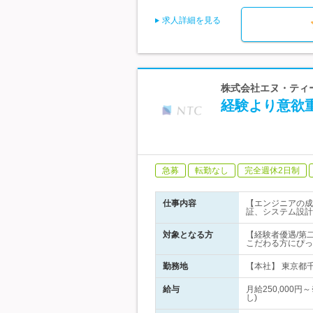
求人詳細を見る
株式会社エヌ・ティー
経験より意欲重
急募
転勤なし
完全週休2日制
仕事内容
【エンジニアの成
証、システム設計
対象となる方
【経験者優遇/第
こだわる方にぴっ
勤務地
【本社】 東京都
給与
月給250,00
し)