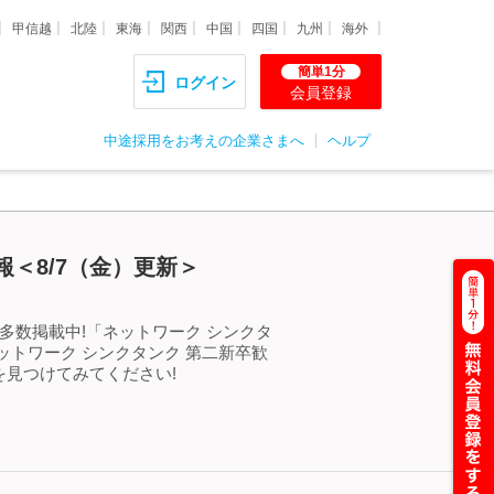
甲信越
北陸
東海
関西
中国
四国
九州
海外
簡単1分
ログイン
会員登録
中途採用をお考えの企業さまへ
ヘルプ
＜8/7（金）更新＞
多数掲載中!「ネットワーク シンクタ
トワーク シンクタンク 第二新卒歓
見つけてみてください!