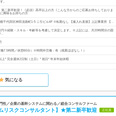
す。
・第二新卒歓迎！《必須》高卒以上の方《こんな方からのご応募お待ちしておりま
に興味をお持ちの方
都千代田区神田淡路町1-5 ニ引ビル4F ※転勤なし 【雇入れ直後】上記事業所 【…
5万円※経験・スキル・年齢等を考慮して決定します。※上記には、月20時間分の固
0…
円
30（実働7.5時間／休憩60分）※時間外労働：有（残業ほぼなし！）
日以上* 完全週休2日制（土日）* 祝日* 年末年始休暇
気になる
い専門性／企業の基幹システムに関わる／総合コンサルファーム
ムリスクコンサルタント】★第二新卒歓迎
正社員