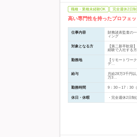
職種・業種未経験OK
完全週休2日制
高い専門性を持ったプロフェッ
仕事内容
財務諸表監査の一
ィング
対象となる方
【第二新卒歓迎】
経験で入社する方
勤務地
【リモートワーク
デ…
給与
月給28万3千円以
万3…
勤務時間
9：30～17：3
休日・休暇
・完全週休2日制(