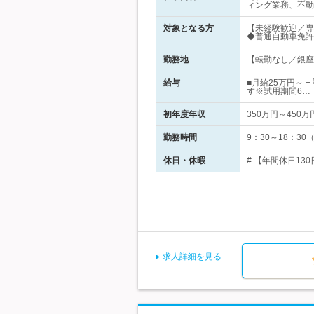
ィング業務、不動
対象となる方
【未経験歓迎／専
◆普通自動車免許
勤務地
【転勤なし／銀座線
給与
■月給25万円～ 
す※試用期間6…
初年度年収
350万円～450万
勤務時間
9：30～18：3
休日・休暇
# 【年間休日13
求人詳細を見る