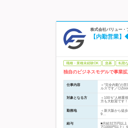
株式会社バリュー・フ
【内勤営業】
職種・業種未経験OK
急募
転勤
独自のビジネスモデルで事業拡
仕事内容
＜“完全内勤”の
ルスです／◎Zo
対象となる方
＜100％“人柄
方も大歓迎です！
勤務地
＜新大阪から徒歩
9…
給与
■月給32万円以
万1000円以上）