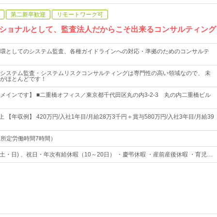
第二新卒歓迎
リモートワーク可
ショナルとして、監査法人だからこそ出来るコンサルティング
環としてのシステム監査、各種ガイドラインへの対応・準拠のためのコンサルテ
システム監査・システムリスクコンサルティングは専門性の高い領域なので、 未
がほとんどです！
メインです】 ■二重橋オフィス／東京都千代田区丸の内3-2-3 丸の内二重橋ビル
上 【年収例】 420万円/入社1年目/月給28万3千円＋賞与580万円/入社3年目/月給39
0（所定労働時間7時間）
土・日) 、祝日・年次有給休暇（10～20日） ・慶弔休暇 ・産前産後休暇 ・育児…