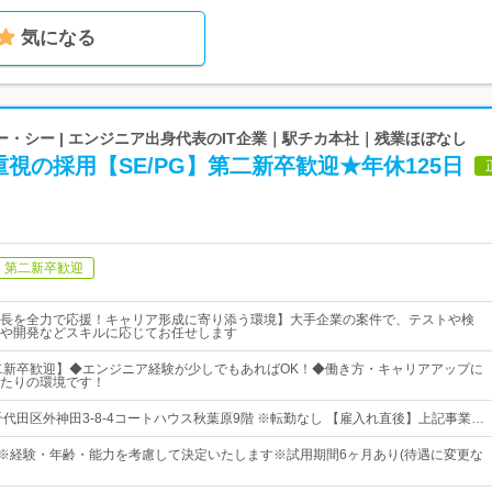
気になる
・シー | エンジニア出身代表のIT企業｜駅チカ本社｜残業ほぼなし
視の採用【SE/PG】第二新卒歓迎★年休125日
第二新卒歓迎
長を全力で応援！キャリア形成に寄り添う環境】大手企業の案件で、テストや検
や開発などスキルに応じてお任せします
二新卒歓迎】◆エンジニア経験が少しでもあればOK！◆働き方・キャリアアップに
たりの環境です！
千代田区外神田3-8-4コートハウス秋葉原9階 ※転勤なし 【雇入れ直後】上記事業…
0円～※経験・年齢・能力を考慮して決定いたします※試用期間6ヶ月あり(待遇に変更な