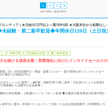
1
2
3
1件〜50件（全101件中）
ロンティア | ★月給32万円以上＋賞与年4回 ★大阪本社から転勤なし♪
◆未経験・第二新卒歓迎◆年間休日126日（土日祝
なし
学歴不問
完全週休2日制
第二新卒歓迎
大を続ける成長企業！営業強化に向けたインサイドセールスの
営業職／20～30代活躍中◎＞商談・顧客フォロー・進行管理を担うインサイドセー
omや電話での商談が中心
重視のポテンシャル”採用！＞■学歴・経験不問 ◎第二新卒・正社員デビューを目指す
◎他業種から活躍中の社員多数！
圏内の本社勤務＞ ◎転勤ナシ／U・Iターン歓迎 ◆大阪府大阪市東淀川区東中島2-
上＋諸手当＋賞与（年3回+インセンティブ1回）※上記は固定残業代（30時間分／6
を…