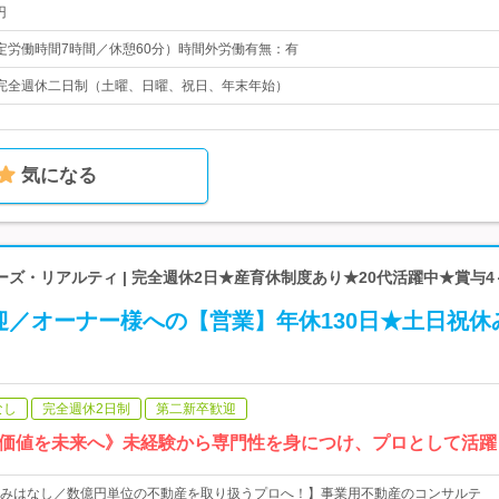
円
0（所定労働時間7時間／休憩60分）時間外労働有無：有
5日完全週休二日制（土曜、日曜、祝日、年末年始）
気になる
ズ・リアルティ | 完全週休2日★産育休制度あり★20代活躍中★賞与4
迎／オーナー様への【営業】年休130日★土日祝休
なし
完全週休2日制
第二新卒歓迎
価値を未来へ》未経験から専門性を身につけ、プロとして活躍
みはなし／数億円単位の不動産を取り扱うプロへ！】事業用不動産のコンサルテ