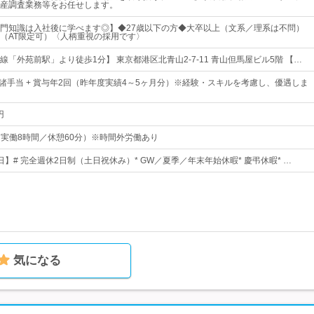
産調査業務等をお任せします。
門知識は入社後に学べます◎】◆27歳以下の方◆大卒以上（文系／理系は不問）
（AT限定可）〈人柄重視の採用です〉
「外苑前駅」より徒歩1分】 東京都港区北青山2-7-11 青山但馬屋ビル5階 【…
+ 諸手当 + 賞与年2回（昨年度実績4～5ヶ月分）※経験・スキルを考慮し、優遇しま
円
0（実働8時間／休憩60分）※時間外労働あり
0日】# 完全週休2日制（土日祝休み）* GW／夏季／年末年始休暇* 慶弔休暇* …
気になる