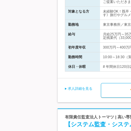
ご提案いただきま
対象となる方
未経験OK！既卒
す》旅行やグルメ
勤務地
東京事務所／東京
給与
月給25万円～3
定残業代（33,00
初年度年収
300万円～400万
勤務時間
10:00～18:
休日・休暇
# 年間休日120
求人詳細を見る
有限責任監査法人トーマツ | 高
【システム監査・システ