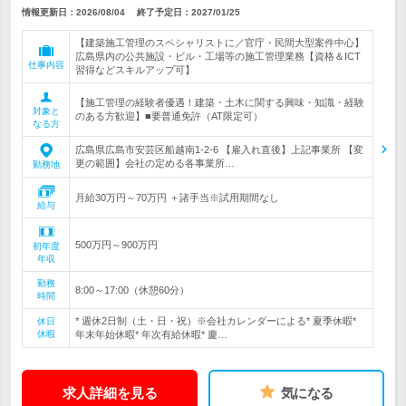
情報更新日：2026/08/04
終了予定日：
2027/01/25
【建築施工管理のスペシャリストに／官庁・民間大型案件中心】
広島県内の公共施設・ビル・工場等の施工管理業務【資格＆ICT
仕事内容
習得などスキルアップ可】
【施工管理の経験者優遇！建築・土木に関する興味・知識・経験
対象と
のある方歓迎】■要普通免許（AT限定可）
なる方
広島県広島市安芸区船越南1-2-6 【雇入れ直後】上記事業所 【変
更の範囲】会社の定める各事業所…
勤務地
月給30万円～70万円 ＋諸手当※試用期間なし
給与
500万円～900万円
初年度
年収
勤務
8:00～17:00（休憩60分）
時間
* 週休2日制（土・日・祝）※会社カレンダーによる* 夏季休暇*
休日
休暇
年末年始休暇* 年次有給休暇* 慶…
求人詳細を見る
気になる