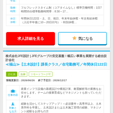
年収
フルフレックスタイム制（コアタイムなし）標準労働時間：1日7
勤務
時間
時間55分標準勤務時間帯：8:30～17…
年間休日122日・土、日、祝日、年末年始休暇・年次有給休暇
休日
休暇
（入社半年後に10～20日付与）・特別休暇…
求人詳細を見る
気になる
株式会社JFE設計 | JFEグループの安定基盤！幅広い事業を展開する総合設
計会社
≪福山≫【土木設計】課長クラス／在宅勤務可／年間休日122日
正社員
急募
リモートワーク可
情報更新日：2026/06/26
終了予定日：
2026/12/17
産業インフラ設備の基礎設計や構造計算、耐震解析等の業務をお
任せします。チームの後輩育成などマネジメントも担っていただ
仕事内容
きます。
経験を活かしてステップアップ！＜必須要件＞高専卒以上、土木
系学科を卒業し、土木設計または土木施工管理の経験、マネジメ
対象と
ント経験をお持ちの方
なる方