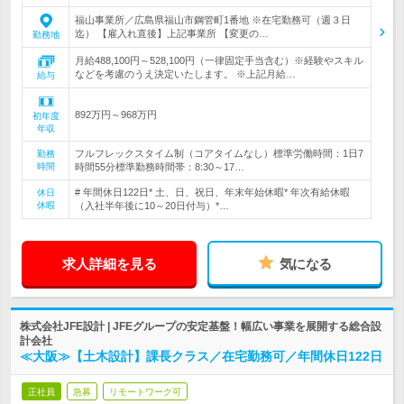
福山事業所／広島県福山市鋼管町1番地 ※在宅勤務可（週３日
迄） 【雇入れ直後】上記事業所 【変更の…
勤務地
月給488,100円～528,100円（一律固定手当含む）※経験やスキル
などを考慮のうえ決定いたします。 ※上記月給…
給与
892万円～968万円
初年度
年収
フルフレックスタイム制（コアタイムなし）標準労働時間：1日7
勤務
時間
時間55分標準勤務時間帯：8:30～17…
# 年間休日122日* 土、日、祝日、年末年始休暇* 年次有給休暇
休日
休暇
（入社半年後に10～20日付与）*…
求人詳細を見る
気になる
株式会社JFE設計 | JFEグループの安定基盤！幅広い事業を展開する総合設
計会社
≪大阪≫【土木設計】課長クラス／在宅勤務可／年間休日122日
正社員
急募
リモートワーク可