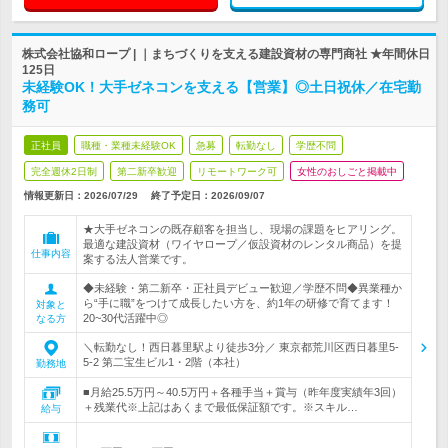
株式会社協和ロープ | ｜まちづくりを支える建設資材の専門商社 ★年間休日
125日
未経験OK！大手ゼネコンを支える【営業】◎土日祝休／在宅勤
務可
正社員
職種・業種未経験OK
急募
転勤なし
学歴不問
完全週休2日制
第二新卒歓迎
リモートワーク可
女性のおしごと掲載中
情報更新日：2026/07/29
終了予定日：
2026/09/07
★大手ゼネコンの既存顧客を担当し、現場の課題をヒアリング。
最適な建設資材（ワイヤロープ／仮設資材のレンタル商品）を提
仕事内容
案する法人営業です。
◆未経験・第二新卒・正社員デビュー歓迎／学歴不問◆異業種か
ら“手に職”をつけて成長したい方を、約1年の研修で育てます！
対象と
20~30代活躍中◎
なる方
＼転勤なし！西日暮里駅より徒歩3分／ 東京都荒川区西日暮里5-
5-2 第二宝生ビル1・2階（本社）
勤務地
■月給25.5万円～40.5万円＋各種手当＋賞与（昨年度実績年3回）
＋残業代※上記はあくまで最低保証額です。※スキル…
給与