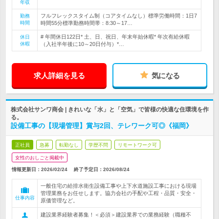
年収
フルフレックスタイム制（コアタイムなし）標準労働時間：1日7
勤務
時間
時間55分標準勤務時間帯：8:30～17…
# 年間休日122日* 土、日、祝日、年末年始休暇* 年次有給休暇
休日
休暇
（入社半年後に10～20日付与）*…
求人詳細を見る
気になる
株式会社サンワ商会 | きれいな「水」と「空気」で皆様の快適な住環境を作
る。
設備工事の【現場管理】賞与2回、テレワーク可◎《福岡》
正社員
急募
転勤なし
学歴不問
リモートワーク可
女性のおしごと掲載中
情報更新日：2026/02/24
終了予定日：
2026/08/24
一般住宅の給排水衛生設備工事や上下水道施設工事における現場
管理業務をお任せします。協力会社の手配や工程・品質・安全・
仕事内容
原価管理など。
建設業界経験者募集！＜必須＞建設業界での業務経験（職種不