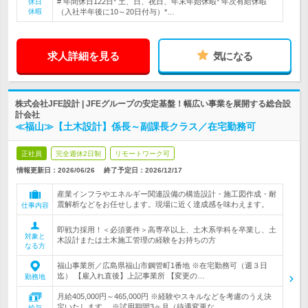
# 年間休日122日* 土、日、祝日、年末年始休暇* 年次有給休暇
休日
休暇
（入社半年後に10～20日付与）*…
求人詳細を見る
気になる
株式会社JFE設計 | JFEグループの安定基盤！幅広い事業を展開する総合設
計会社
≪福山≫【土木設計】係長～副課長クラス／在宅勤務可
正社員
完全週休2日制
リモートワーク可
情報更新日：2026/06/26
終了予定日：
2026/12/17
産業インフラやエネルギー関連設備の構造設計・施工図作成・耐
震解析などをお任せします。現場に近く達成感を味わえます。
仕事内容
即戦力採用！＜必須要件＞高専卒以上、土木系学科を卒業し、土
対象と
木設計または土木施工管理の経験をお持ちの方
なる方
福山事業所／広島県福山市鋼管町1番地 ※在宅勤務可（週３日
迄） 【雇入れ直後】上記事業所 【変更の…
勤務地
月給405,000円～465,000円 ※経験やスキルなどを考慮のうえ決
定いたします。 ※試用期間3ヶ月（待遇変更な…
給与