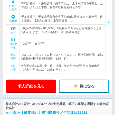
即戦力採用！＜必須要件＞高専卒以上、土木系学科を卒業し、土
対象と
木設計または土木施工管理の経験をお持ちの方
なる方
千葉事業所／千葉県千葉市中央区川崎町1番地 ※在宅勤務可（週
３日迄） 【雇入れ直後】上記事業所 【…
勤務地
月給405,000円～465,000円 ※経験やスキルなどを考慮のうえ決
定いたします。 ※試用期間3ヶ月（待遇変更な…
給与
729万円～837万円
初年度
年収
フルフレックスタイム制（コアタイムなし）標準労働時間：1日7
勤務
時間
時間55分標準勤務時間帯：8:30～17…
# 年間休日122日* 土、日、祝日、年末年始休暇* 年次有給休暇
休日
休暇
（入社半年後に10～20日付与）*…
求人詳細を見る
気になる
株式会社JFE設計 | JFEグループの安定基盤！幅広い事業を展開する総合設
計会社
≪千葉≫【耐震設計】在宅勤務可／年間休日122日