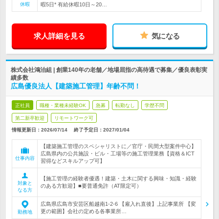
休暇
暇5日* 有給休暇10日～20…
求人詳細を見る
気になる
株式会社鴻治組 | 創業140年の老舗／地場屈指の高待遇で募集／優良表彰実
績多数
広島優良法人【建築施工管理】年齢不問！
正社員
職種・業種未経験OK
急募
転勤なし
学歴不問
第二新卒歓迎
リモートワーク可
情報更新日：2026/07/14
終了予定日：
2027/01/04
【建築施工管理のスペシャリストに／官庁・民間大型案件中心】
広島県内の公共施設・ビル・工場等の施工管理業務【資格＆ICT
仕事内容
習得などスキルアップ可】
【施工管理の経験者優遇！建築・土木に関する興味・知識・経験
対象と
のある方歓迎】■要普通免許（AT限定可）
なる方
広島県広島市安芸区船越南1-2-6 【雇入れ直後】上記事業所 【変
更の範囲】会社の定める各事業所…
勤務地