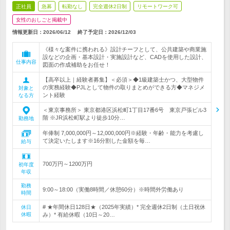
正社員
急募
転勤なし
完全週休2日制
リモートワーク可
女性のおしごと掲載中
情報更新日：2026/06/12
終了予定日：
2026/12/03
《様々な案件に携われる》設計チーフとして、公共建築や商業施
設などの企画・基本設計・実施設計など、CADを使用した設計、
仕事内容
図面の作成補助をお任せ！
【高卒以上｜経験者募集】＜必須＞◆1級建築士かつ、大型物件
の実務経験◆PJLとして物件の取りまとめができる方◆マネジメ
対象と
ント経験
なる方
＜東京事務所＞ 東京都港区浜松町1丁目17番6号 東京戸張ビル3
階 ※JR浜松町駅より徒歩10分…
勤務地
年俸制 7,000,000円～12,000,000円※経験・年齢・能力を考慮し
て決定いたします※16分割した金額を毎…
給与
700万円～1200万円
初年度
年収
勤務
9:00～18:00（実働8時間／休憩60分）※時間外労働あり
時間
# ★年間休日128日★（2025年実績）* 完全週休2日制（土日祝休
休日
休暇
み）* 有給休暇（10日～20…