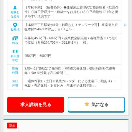
【年齢不問】《応募条件》◆建築施工管理の実務経験者《歓迎条
件》◇施工管理技士・建築士をお持ちの方◇平均勤続17.1年と働
対象と
きやすい環境です！
なる方
【本郷三丁目駅徒歩1分！転勤なし！テレワーク可】 東京都文京
区本郷2-40-8 本郷三丁目THビル…
勤務地
年俸制450万円～600万円＋残業代全額支給＋各種手当※17分割
で支給（月額264,705円～352,941円） 残…
給与
450万円～600万円
初年度
年収
9:00～17:35所定労働時間：7時間35分休憩：60分時間外労働有
勤務
時間
無：有# ※残業は月10時間～…
・週休2日制（土日※就業カレンダーによる土曜日出勤あり）・
休日
休暇
祝日・有給休暇・お盆休み・年末年始休暇年間…
求人詳細を見る
気になる
新着