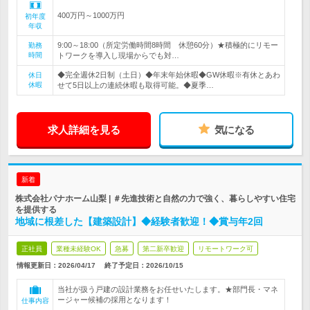
400万円～1000万円
初年度
年収
9:00～18:00（所定労働時間8時間 休憩60分）★積極的にリモー
勤務
時間
トワークを導入し現場からでも対…
◆完全週休2日制（土日）◆年末年始休暇◆GW休暇※有休とあわ
休日
休暇
せて5日以上の連続休暇も取得可能。◆夏季…
求人詳細を見る
気になる
新着
株式会社パナホーム山梨 | ＃先進技術と自然の力で強く、暮らしやすい住宅
を提供する
地域に根差した【建築設計】◆経験者歓迎！◆賞与年2回
正社員
業種未経験OK
急募
第二新卒歓迎
リモートワーク可
情報更新日：2026/04/17
終了予定日：
2026/10/15
当社が扱う戸建の設計業務をお任せいたします。★部門長・マネ
ージャー候補の採用となります！
仕事内容