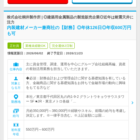
株式会社桐井製作所 | ◎建築用金属製品の製造販売企業◎近年は耐震天井に
注力
内装建材メーカー兼商社の【財務】◎年休126日◎年収600万円
も可
正社員
業種未経験OK
完全週休2日制
情報更新日：2026/06/02
終了予定日：
2026/11/23
主に資金管理、調達、運用を中心にグループ会社組織再編、資産
の有効活用業務を担当していただきます。
仕事内容
◆必須：財務会計および管理会計に関する基礎知識を有している
方、金融商品に関する基礎知識をお持ちで金融市場の動向に興味
対象と
をもてる方など
なる方
本社／東京都千代田区丸の内1-9-2 グラントウキョウサウスタワ
ー 5F ■JR・東京メトロ各線「…
勤務地
月給350,000円～380,000円※経験やスキル、前職の給与を考慮し
決定します。※一律手当含む。※上記金額には固…
給与
550万円～600万円
初年度
年収