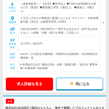
＼経験者歓迎！／【必須】◆高卒以上 ◆CADの使用経験をお持
ちの方 【歓迎】◆建築施工管理（2級以上） ◆建築士（2級以
対象と
上）
なる方
※下記いずれかの事業所に配属となります ※マイカー・自転車通
勤可能 【本社】 山梨県甲府市上石田4…
勤務地
月給236,000円～290,000円※一律手当を含みます（諸手当は含み
ません）※経験・年齢・能力を考慮して決定いた…
給与
317万円～390万円
初年度
年収
# 8:50～17:30所定労働時間：7時間25分休憩時間：75分時間外労
勤務
時間
働有無：有
# 年間休日110日* 週休2日制（水曜・隔週日曜）* 祝日休* 夏季休
休日
休暇
暇* 冬期休暇* 有給休暇
求人詳細を見る
気になる
新着
株式会社GEN設計 | 国内はもちろん、海外で展開したプロジェクトもありま