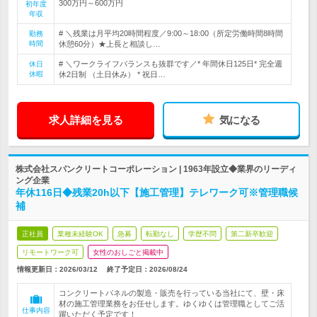
300万円～600万円
初年度
年収
# ＼残業は月平均20時間程度／9:00～18:00（所定労働時間8時間
勤務
時間
休憩60分）★上長と相談し…
# ＼ワークライフバランスも抜群です／* 年間休日125日* 完全週
休日
休暇
休2日制 （土日休み） * 祝日…
求人詳細を見る
気になる
株式会社スパンクリートコーポレーション | 1963年設立◆業界のリーディ
ング企業
年休116日◆残業20h以下【施工管理】テレワーク可※管理職候
補
正社員
業種未経験OK
急募
転勤なし
学歴不問
第二新卒歓迎
リモートワーク可
女性のおしごと掲載中
情報更新日：2026/03/12
終了予定日：
2026/08/24
コンクリートパネルの製造・販売を行っている当社にて、壁・床
材の施工管理業務をお任せします。ゆくゆくは管理職としてご活
仕事内容
躍いただく予定です！