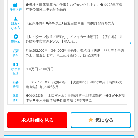
◆当社の建築積算のお仕事をお任せいたします。◆令和2年度松
本市の優良工事表彰を受賞
仕事内容
《必須条件》■高卒以上■普通自動車第一種免許お持ちの方
対象と
なる方
【U・Iターン歓迎／転勤なし／マイカー通勤可】 【所在地】 長
野県松本市宮渕1-3-30 【雇入れ…
勤務地
月給262,000円～344,000円※年齢、資格取得状況、能力等を考慮
の上、優遇します。※上記月給には、固定残業手…
給与
300万円～500万円
初年度
年収
8：00～17：00（休憩90分）【実働時間】7時間30分【時間外労
勤務
時間
働有無】有(20時間/月)
◆週休2日制（土日祝休み）※隔月第一土曜出勤有り◆GW◆夏期
休日
休暇
休暇◆年末年始休暇◆有給休暇（1時間単位…
求人詳細を見る
気になる