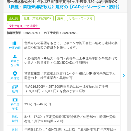
第一機材株式会社 | 年休127日*前年賞与6ヶ月*残業月20h以内*副業OK
《職種・業種未経験歓迎》建材の【CADオペレーター・設計】
正社員
職種・業種未経験OK
急募
リモートワーク可
女性のおしごと掲載中
情報更新日：2026/07/07
終了予定日：
2026/12/28
営業からの要望をもとに、ゼネコンや施工会社へ納める建材の製
品図や配置図の作成をお任せします。
仕事内容
＜必須要件＞◆短大・専門・高専卒以上◆理系学部を卒業されて
対象と
いる方＜歓迎要件＞◇2D/3DCADの使用経験
なる方
営業技術部／東京都北区赤羽 1-4-8 千和ビル4F ※将来的に本人
同意の上、埼玉事業所へ異動の可…
勤務地
月給216,500円～257,500円※月給には一律支給の固定手当
（29,000円～55,000円）を含みます※経験…
給与
390万円～460万円
初年度
年収
8:45～17:30 （所定労働時間7時間45分／休憩60分）時間外労働
勤務
時間
有無：月平均10時間～20時…
年間休日127日* 週休2日制（土日祝）* 夏期休暇3日* 年末年始休
休日