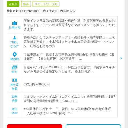
正社員
急募
リモートワーク可
情報更新日：2026/06/26
終了予定日：
2026/12/17
産業インフラ設備の基礎設計や構造計算、耐震解析等の業務をお
任せします。チームの後輩育成などマネジメントも担っていただ
仕事内容
きます。
経験を活かしてステップアップ！＜必須要件＞高専卒以上、土木
系学科を卒業し、土木設計または土木施工管理の経験、マネジメ
対象と
ント経験をお持ちの方
なる方
千葉事業所／千葉県千葉市中央区川崎町1番地 ※在宅勤務可（週
３日迄） 【雇入れ直後】上記事業所 【…
勤務地
月給488,100円～528,100円（一律固定手当含む）※経験やスキル
などを考慮のうえ決定いたします。 ※上記月給…
給与
892万円～968万円
初年度
年収
フルフレックスタイム制（コアタイムなし）標準労働時間：1日7
勤務
時間
時間55分標準勤務時間帯：8:30～17…
# 年間休日122日* 土、日、祝日、年末年始休暇* 年次有給休暇
休日
休暇
（入社半年後に10～20日付与）*…