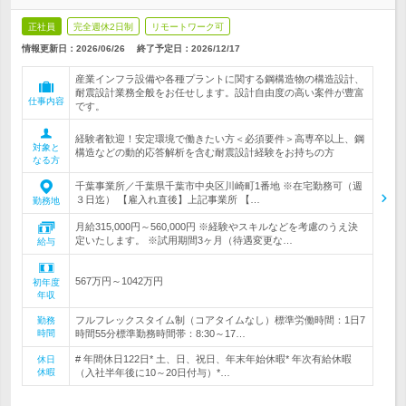
正社員
完全週休2日制
リモートワーク可
情報更新日：2026/06/26
終了予定日：
2026/12/17
産業インフラ設備や各種プラントに関する鋼構造物の構造設計、
耐震設計業務全般をお任せします。設計自由度の高い案件が豊富
仕事内容
です。
経験者歓迎！安定環境で働きたい方＜必須要件＞高専卒以上、鋼
対象と
構造などの動的応答解析を含む耐震設計経験をお持ちの方
なる方
千葉事業所／千葉県千葉市中央区川崎町1番地 ※在宅勤務可（週
３日迄） 【雇入れ直後】上記事業所 【…
勤務地
月給315,000円～560,000円 ※経験やスキルなどを考慮のうえ決
定いたします。 ※試用期間3ヶ月（待遇変更な…
給与
567万円～1042万円
初年度
年収
フルフレックスタイム制（コアタイムなし）標準労働時間：1日7
勤務
時間
時間55分標準勤務時間帯：8:30～17…
# 年間休日122日* 土、日、祝日、年末年始休暇* 年次有給休暇
休日
休暇
（入社半年後に10～20日付与）*…