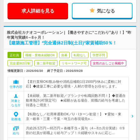
求人詳細を見る
気になる
株式会社カナオコーポレーション | 【働きやすさに“こだわり”あり！】*昨
年賞与実績4～8ヶ月！
【建築施工管理】*完全週休2日制(土日)*家賃補助50％！
正社員
職種・業種未経験OK
急募
転勤なし
学歴不問
完全週休2日制
第二新卒歓迎
リモートワーク可
女性のおしごと掲載中
情報更新日：2026/06/30
終了予定日：
2026/09/28
【直行直帰OK/飲み物や消耗品補助1日1500円/休みに柔軟に対
応】◆建築工事に必要な環境・人材の管理をお任せします。
仕事内容
【未経験、第二新卒歓迎／ブランクや転職回数不問！】◆普通自
動車免許(AT限定可) ★経験がある場合、前職の給与を考慮した
対象と
待遇をご用意！
なる方
【転勤なし／社用車通勤OK／U・Iターン歓迎！】 ▼愛知・東
京・岐阜・三重・千葉・埼玉の各現場先o…
勤務地
月給26.5万円～65万円＋各種手当＋賞与（4～8カ月分実績）※9
割の社員が前職より給与アップ！※経験やスキルに応じ…
給与