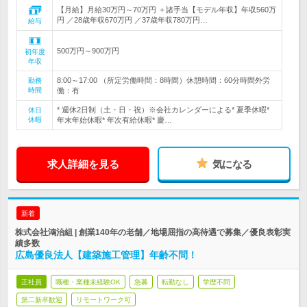
【月給】月給30万円～70万円 ＋諸手当【モデル年収】年収560万
円 ／28歳年収670万円 ／37歳年収780万円…
給与
500万円～900万円
初年度
年収
8:00～17:00 （所定労働時間：8時間）休憩時間：60分時間外労
勤務
時間
働：有
* 週休2日制（土・日・祝）※会社カレンダーによる* 夏季休暇*
休日
休暇
年末年始休暇* 年次有給休暇* 慶…
求人詳細を見る
気になる
新着
株式会社鴻治組 | 創業140年の老舗／地場屈指の高待遇で募集／優良表彰実
績多数
広島優良法人【建築施工管理】年齢不問！
正社員
職種・業種未経験OK
急募
転勤なし
学歴不問
第二新卒歓迎
リモートワーク可