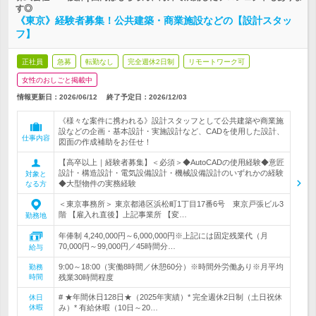
す◎
《東京》経験者募集！公共建築・商業施設などの【設計スタッ
フ】
正社員
急募
転勤なし
完全週休2日制
リモートワーク可
女性のおしごと掲載中
情報更新日：2026/06/12
終了予定日：
2026/12/03
《様々な案件に携われる》設計スタッフとして公共建築や商業施
設などの企画・基本設計・実施設計など、CADを使用した設計、
仕事内容
図面の作成補助をお任せ！
【高卒以上｜経験者募集】＜必須＞◆AutoCADの使用経験◆意匠
設計・構造設計・電気設備設計・機械設備設計のいずれかの経験
対象と
◆大型物件の実務経験
なる方
＜東京事務所＞ 東京都港区浜松町1丁目17番6号 東京戸張ビル3
階 【雇入れ直後】上記事業所 【変…
勤務地
年俸制 4,240,000円～6,000,000円※上記には固定残業代（月
70,000円～99,000円／45時間分…
給与
9:00～18:00（実働8時間／休憩60分）※時間外労働あり※月平均
勤務
時間
残業30時間程度
# ★年間休日128日★（2025年実績）* 完全週休2日制（土日祝休
休日
休暇
み）* 有給休暇（10日～20…