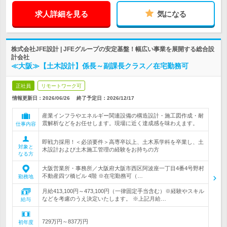
求人詳細を見る
気になる
株式会社JFE設計 | JFEグループの安定基盤！幅広い事業を展開する総合設
計会社
≪大阪≫【土木設計】係長～副課長クラス／在宅勤務可
正社員
リモートワーク可
情報更新日：2026/06/26
終了予定日：
2026/12/17
産業インフラやエネルギー関連設備の構造設計・施工図作成・耐
震解析などをお任せします。現場に近く達成感を味わえます。
仕事内容
即戦力採用！＜必須要件＞高専卒以上、土木系学科を卒業し、土
対象と
木設計および土木施工管理の経験をお持ちの方
なる方
大阪営業所・事務所／大阪府大阪市西区阿波座一丁目4番4号野村
不動産四ツ橋ビル 4階 ※在宅勤務可（…
勤務地
月給413,100円～473,100円（一律固定手当含む）※経験やスキル
などを考慮のうえ決定いたします。 ※上記月給…
給与
729万円～837万円
初年度