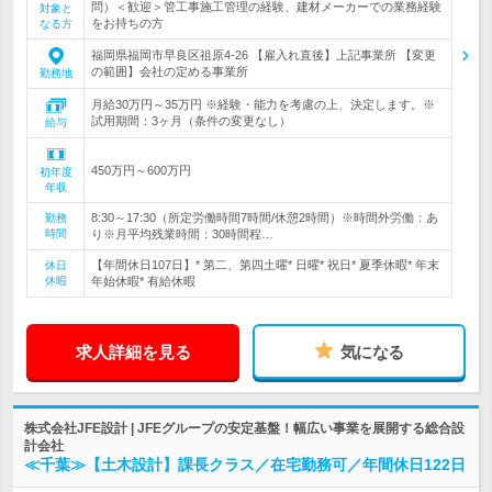
問）＜歓迎＞管工事施工管理の経験、建材メーカーでの業務経験
対象と
をお持ちの方
なる方
福岡県福岡市早良区祖原4-26 【雇入れ直後】上記事業所 【変更
の範囲】会社の定める事業所
勤務地
月給30万円～35万円 ※経験・能力を考慮の上、決定します。※
試用期間：3ヶ月（条件の変更なし）
給与
450万円～600万円
初年度
年収
8:30～17:30（所定労働時間7時間/休憩2時間）※時間外労働：あ
勤務
時間
り※月平均残業時間：30時間程…
【年間休日107日】* 第二、第四土曜* 日曜* 祝日* 夏季休暇* 年末
休日
休暇
年始休暇* 有給休暇
求人詳細を見る
気になる
株式会社JFE設計 | JFEグループの安定基盤！幅広い事業を展開する総合設
計会社
≪千葉≫【土木設計】課長クラス／在宅勤務可／年間休日122日