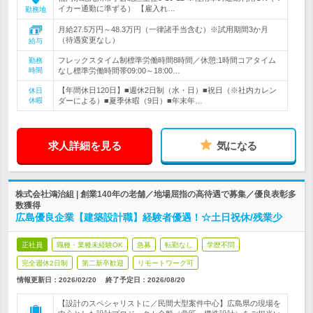
イカー通勤に準ずる） 【雇入れ…
勤務地
月給27.5万円～48.3万円（一律諸手当含む）※試用期間3か月
（待遇変更なし）
給与
フレックスタイム制標準労働時間8時間／休憩:1時間コアタイム
勤務
時間
なし標準労働時間帯09:00～18:00…
【年間休日120日】■週休2日制（水・日）■祝日（※社内カレン
休日
休暇
ダーによる）■夏季休暇（9日）■年末年…
求人詳細を見る
気になる
株式会社鴻治組 | 創業140年の老舗／地場屈指の高待遇で募集／優良表彰多
数獲得
広島優良企業【建築設計職】経験者優遇！☆土日祝休/残業少
正社員
職種・業種未経験OK
急募
転勤なし
学歴不問
完全週休2日制
第二新卒歓迎
リモートワーク可
情報更新日：2026/02/20
終了予定日：
2026/08/20
【設計のスペシャリストに／民間大型案件中心】広島県の現場を