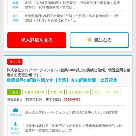
8:45～17:30(実働8時間）休憩時間：45分時間外労働有無：有残
勤務
時間
業時間：10時間※期末・繁忙期…
# 年間休日126日完全週休2日制（土日祝）年次有給休暇：10日～
休日
休暇
20日（入社3ヶ月経過後付与）* …
求人詳細を見る
気になる
残り2日
株式会社ソシアパーティション | 創業60年以上の実績と信頼。快適空間を創
造する安定企業です。
建築業界の経験を活かす【営業】★未経験歓迎・土日祝休
正社員
職種未経験OK
学歴不問
完全週休2日制
リモートワーク可
情報更新日：2026/02/24
終了予定日：
2026/08/10
法人のお客様へパーティション(間仕切)を中心とした提案営業
仕事内容
営業未経験歓迎！学歴不問＜必須要件＞普通自動車運転免許＜歓
対象と
迎要件＞営業職に挑戦したい方
なる方