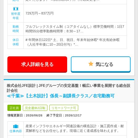
729万円～837万円
初年度
年収
フルフレックスタイム制（コアタイムなし）標準労働時間：1日7
勤務
時間
時間55分標準勤務時間帯：8:30～17…
# 年間休日122日* 土、日、祝日、年末年始休暇* 年次有給休暇
休日
休暇
（入社半年後に10～20日付与）*…
求人詳細を見る
気になる
株式会社JFE設計 | JFEグループの安定基盤！幅広い事業を展開する総合設
計会社
≪千葉≫【土木設計】係長～副課長クラス／在宅勤務可
正社員
完全週休2日制
リモートワーク可
情報更新日：2026/06/26
終了予定日：
2026/12/17
産業インフラやエネルギー関連設備の構造設計・施工図作成・耐
震解析などをお任せします。現場に近く達成感を味わえます。
仕事内容