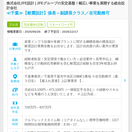
株式会社JFE設計 | JFEグループの安定基盤！幅広い事業を展開する総合設
計会社
≪千葉≫【耐震設計】係長～副課長クラス／在宅勤務可
正社員
完全週休2日制
リモートワーク可
情報更新日：2026/06/26
終了予定日：
2026/12/17
産業インフラ設備や各種プラントに関する鋼構造物の構造設計、
耐震設計業務全般をお任せします。設計自由度の高い案件が豊富
仕事内容
です。
経験者歓迎！安定環境で働きたい方＜必須要件＞高専卒以上、鋼
構造などの動的応答解析を含む耐震設計経験を目安3年程度お持
対象と
ちの方
なる方
千葉事業所／千葉県千葉市中央区川崎町1番地 ※在宅勤務可（週
３日迄） 【雇入れ直後】上記事業所 【…
勤務地
月給413,100円～473,100円（一律固定手当含む）※経験やスキル
などを考慮のうえ決定いたします。 ※上記月給…
給与
729万円～837万円
初年度
年収
フルフレックスタイム制（コアタイムなし）標準労働時間：1日7
勤務
時間
時間55分標準勤務時間帯：8:30～17…