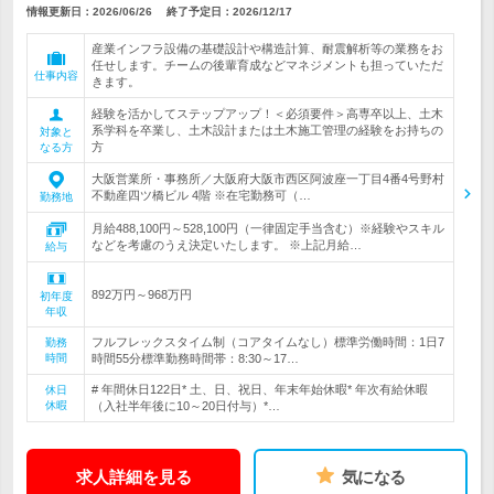
情報更新日：2026/06/26
終了予定日：
2026/12/17
産業インフラ設備の基礎設計や構造計算、耐震解析等の業務をお
任せします。チームの後輩育成などマネジメントも担っていただ
仕事内容
きます。
経験を活かしてステップアップ！＜必須要件＞高専卒以上、土木
系学科を卒業し、土木設計または土木施工管理の経験をお持ちの
対象と
方
なる方
大阪営業所・事務所／大阪府大阪市西区阿波座一丁目4番4号野村
不動産四ツ橋ビル 4階 ※在宅勤務可（…
勤務地
月給488,100円～528,100円（一律固定手当含む）※経験やスキル
などを考慮のうえ決定いたします。 ※上記月給…
給与
892万円～968万円
初年度
年収
フルフレックスタイム制（コアタイムなし）標準労働時間：1日7
勤務
時間
時間55分標準勤務時間帯：8:30～17…
# 年間休日122日* 土、日、祝日、年末年始休暇* 年次有給休暇
休日
休暇
（入社半年後に10～20日付与）*…
求人詳細を見る
気になる