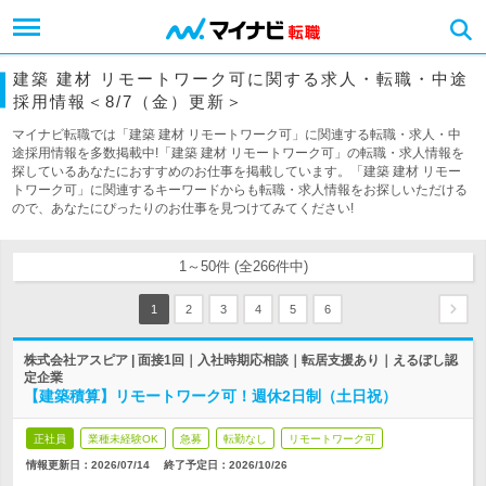
建築 建材 リモートワーク可に関する求人・転職・中途
採用情報＜8/7（金）更新＞
マイナビ転職では「建築 建材 リモートワーク可」に関連する転職・求人・中
途採用情報を多数掲載中!「建築 建材 リモートワーク可」の転職・求人情報を
探しているあなたにおすすめのお仕事を掲載しています。「建築 建材 リモー
トワーク可」に関連するキーワードからも転職・求人情報をお探しいただける
ので、あなたにぴったりのお仕事を見つけてみてください!
1～50件 (全266件中)
1
2
3
4
5
6
株式会社アスピア | 面接1回｜入社時期応相談｜転居支援あり｜えるぼし認
定企業
【建築積算】リモートワーク可！週休2日制（土日祝）
正社員
業種未経験OK
急募
転勤なし
リモートワーク可
情報更新日：2026/07/14
終了予定日：
2026/10/26