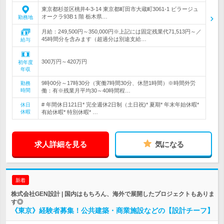
東京都杉並区桃井4-3-14 東京都町田市大蔵町3061-1 ビラージュ
オークラ93B１階 栃木県…
勤務地
月給：249,500円～350,000円※上記には固定残業代71,513円～／
45時間分を含みます（超過分は別途支給…
給与
300万円～420万円
初年度
年収
9時00分～17時30分（実働7時間30分、休憩1時間）※時間外労
勤務
時間
働：有※残業月平均30～40時間程…
# 年間休日121日* 完全週休2日制（土日祝)* 夏期* 年末年始休暇*
休日
休暇
有給休暇* 特別休暇* …
求人詳細を見る
気になる
新着
株式会社GEN設計 | 国内はもちろん、海外で展開したプロジェクトもありま
す◎
《東京》経験者募集！公共建築・商業施設などの【設計チーフ】