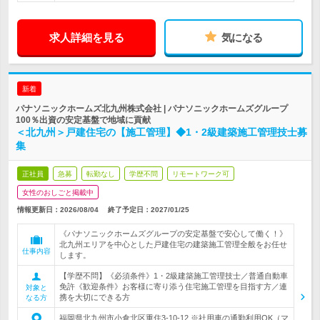
求人詳細を見る
気になる
新着
パナソニックホームズ北九州株式会社 | パナソニックホームズグループ
100％出資の安定基盤で地域に貢献
＜北九州＞戸建住宅の【施工管理】◆1・2級建築施工管理技士募
集
正社員
急募
転勤なし
学歴不問
リモートワーク可
女性のおしごと掲載中
情報更新日：2026/08/04
終了予定日：
2027/01/25
《パナソニックホームズグループの安定基盤で安心して働く！》
北九州エリアを中心とした戸建住宅の建築施工管理全般をお任せ
仕事内容
します。
【学歴不問】《必須条件》1・2級建築施工管理技士／普通自動車
免許《歓迎条件》お客様に寄り添う住宅施工管理を目指す方／連
対象と
携を大切にできる方
なる方
福岡県北九州市小倉北区重住3-10-12 ※社用車の通勤利用OK（マ