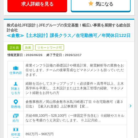
求人詳細を見る
気になる
株式会社JFE設計 | JFEグループの安定基盤！幅広い事業を展開する総合設
計会社
≪倉敷≫【土木設計】課長クラス／在宅勤務可／年間休日122日
正社員
急募
リモートワーク可
情報更新日：2026/06/26
終了予定日：
2026/12/17
産業インフラ設備の基礎設計や構造計算、耐震解析等の業務をお
任せします。チームの後輩育成などマネジメントも担っていただ
仕事内容
きます。
経験を活かしてステップアップ！＜必須要件＞高専卒以上、土木
系学科を卒業し、土木設計または土木施工管理の経験、マネジメ
対象と
ント経験をお持ちの方
なる方
倉敷事務所／岡山県倉敷市水島川崎通1丁目 ※在宅勤務可（週３
日迄） 【雇入れ直後】上記事業所 【変…
勤務地
月給488,100円～528,100円（一律固定手当含む）※経験やスキル
などを考慮のうえ決定いたします。 ※上記月給…
給与
892万円～968万円
初年度