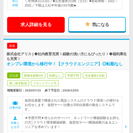
＼年間休日113日／■完全週休2日制（土日）■有給休暇：10日～
休日
休暇
20日／下限は入社半年後の付与数■…
求人詳細を見る
気になる
新着
株式会社アリス | ◆社内教育充実！経験の浅い方にもぴったり！◆福利厚生
も充実！
オンプレ環境から移行中！【クラウドエンジニア】◎転勤なし
正社員
業種未経験OK
転勤なし
学歴不問
完全週休2日制
第二新卒歓迎
リモートワーク可
情報更新日：2026/07/15
終了予定日：
2026/12/03
仮想化基盤で構築された既設システムのクラウド環境への移行を
お任せします。仮想サーバ台数が200台規模の複合システムで
仕事内容
す。
▼学歴不問▼何らかのサーバー、ネットワーク構築経験をお持ち
の方│クラウド環境構築経験、仮想化サーバ構築経験のあるエン
対象と
ジニアを求めています！
なる方