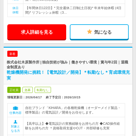
【年間休日122日】* 完全週休二日制(土日祝)* 年末年始休暇 (4日
休日
休暇
間)* リフレッシュ休暇（3…
求人詳細を見る
気になる
新着
株式会社木原製作所 | 独自技術が強み｜働きやすい環境｜賞与年2回｜退職
金制度あり
乾燥機開発に挑戦！【電気設計／開発】＊転勤なし＊育成環境充
実
正社員
急募
転勤なし
情報更新日：2026/04/17
終了予定日：
2026/10/15
自社ブランド「KIHARA」の各種乾燥機（オーダーメイド製品・
標準製品）の電気設計／開発をお任せします。
仕事内容
【高卒以上】◆電気設計の実務経験をお持ちの方 ◆CAD操作経
対象と
験をお持ちの方 ＊資格取得支援やOJT・外部研修も充実
なる方