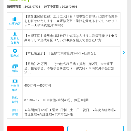
情報更新日：2026/07/03
終了予定日：
2026/09/03
【業界未経験歓迎】工場における「環境安全管理」に関する業務
をお任せいたします。★研修充実・業務を覚えるまでしっかりフ
仕事内容
ォロー★平均残業月10時間
【文理不問】業界未経験歓迎！知識は入社後に取得可能です◆長
対象と
期キャリア形成を図りたい方◆腰を据えて働きたい方
なる方
【本社製油所】 千葉県市川市広尾2-6-1 ●転勤なし
勤務地
【月給】24万円～＋その他各種手当＋賞与（年2回）※食事手
当、住宅手当、等級手当を含む（一律支給）※時間外手当は別
給与
途…
400万円～450万円
初年度
年収
勤務
8：30～17：10※実働7時間40分、休憩1時間
時間
★年間休日120日★週休2日制（土・日・祝日）●年次有給休暇●
休日
休暇
育児休暇●介護休暇●年末年始休暇