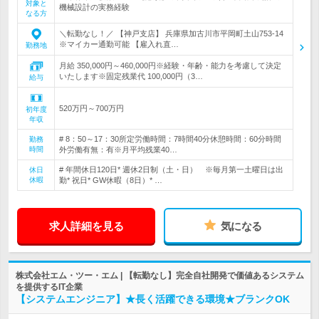
対象と
機械設計の実務経験
なる方
＼転勤なし！／ 【神戸支店】 兵庫県加古川市平岡町土山753-14
※マイカー通勤可能 【雇入れ直…
勤務地
月給 350,000円～460,000円※経験・年齢・能力を考慮して決定
いたします※固定残業代 100,000円（3…
給与
520万円～700万円
初年度
年収
# 8：50～17：30所定労働時間：7時間40分休憩時間：60分時間
勤務
時間
外労働有無：有※月平均残業40…
# 年間休日120日* 週休2日制（土・日） ※毎月第一土曜日は出
休日
休暇
勤* 祝日* GW休暇（8日）* …
求人詳細を見る
気になる
株式会社エム・ツー・エム | 【転勤なし】完全自社開発で価値あるシステム
を提供するIT企業
【システムエンジニア】★長く活躍できる環境★ブランクOK