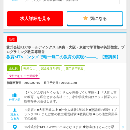
求人詳細を見る
気になる
新着
株式会社KECホールディングス | 奈良・大阪・京都で学習塾や英語教室、プ
ログラミング教室等運営
教育×IT×エンタメで唯一無二の教育の実現へ――。【塾講師】
正社員
転勤なし
完全週休2日制
第二新卒歓迎
女性のおしごと掲載中
情報更新日：2026/07/16
終了予定日：
2026/12/28
【どんどん受けたくなる！そんな授業づくり実現へ】「人間大事
の教育」を理念とする当社にて、小中学校生向けクラス授業での
仕事内容
指導等をお任せします。
＜必須＞■大学卒業以上 ■社会人経験1年以上 ■塾講師の経験（ブ
ランクOK）または塾の教室運営経験 ■教員経験 ■その他教育業界
対象と
での経験
なる方
※株式会社KEC Glowsに出向となります ◆教室はほとんどが駅