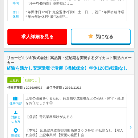
時間
（月平均45時間）※時期によ…
* 年間休日120日* 完全週休2日制（土・日）、祝日* 年間有給休暇
休日
休暇
* 年末年始休暇* 慶弔休暇*…
求人詳細を見る
気になる
リョービミツギ株式会社 | 高品質・短納期を実現するダイカスト製品のメー
カー
経験を活かし安定環境で活躍【機械保全】年休120日/転勤なし
正社員
転勤なし
情報更新日：2026/05/27
終了予定日：
2026/11/16
工場の設備を守るため、鋳造機や成形機などの点検・保守・修理
をお任せします◎
仕事内容
【必須】電気業務経験がある方
対象と
なる方
【本社】 広島県尾道市御調町高尾２００番地 ※転勤なし 【雇入
れ直後】上記事業所 【変更の範囲】会…
勤務地