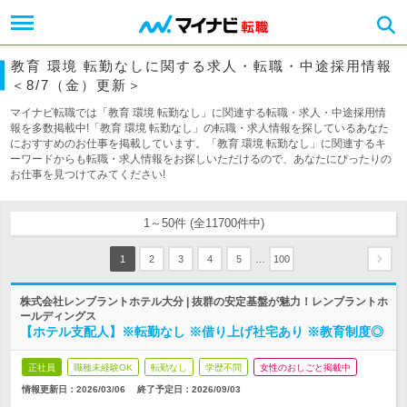
教育 環境 転勤なしに関する求人・転職・中途採用情報
＜8/7（金）更新＞
マイナビ転職では「教育 環境 転勤なし」に関連する転職・求人・中途採用情
報を多数掲載中!「教育 環境 転勤なし」の転職・求人情報を探しているあなた
におすすめのお仕事を掲載しています。「教育 環境 転勤なし」に関連するキ
ーワードからも転職・求人情報をお探しいただけるので、あなたにぴったりの
お仕事を見つけてみてください!
1～50件 (全11700件中)
…
1
2
3
4
5
100
株式会社レンブラントホテル大分 | 抜群の安定基盤が魅力！レンブラントホ
ールディングス
【ホテル支配人】※転勤なし ※借り上げ社宅あり ※教育制度◎
正社員
職種未経験OK
転勤なし
学歴不問
女性のおしごと掲載中
情報更新日：2026/03/06
終了予定日：
2026/09/03