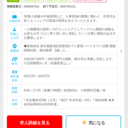
情報更新日：2026/07/21
終了予定日：
2027/01/11
SE新人研修や中途採用など、人事領域の業務に携わり、次世代を
担うエンジニアの育成や採用を支えていただきます。
仕事内容
＜人物重視の採用＞◎ITエンジニアとしてシステム開発の経験を
お持ちの方 ◎人に寄り添い共に成長していく仕事に興味のある方
対象と
を重視します！
なる方
◆新宿本社 東京都新宿区西新宿3-7-1 新宿パークタワー22階 受動
喫煙対策：屋内禁煙 【雇い入…
勤務地
月給287,500円～358,500円※経験、能力等を考慮し決定します。
※試用期間3ヶ月（待遇変更なし）
給与
520万円～630万円
初年度
年収
勤務
9:00～17:30（実働7.5時間／休憩60分） ※時間外労働／有
時間
* 完全週休2日制（土日）* 祝日* 年末年始（4日）* 有給休暇 ★有
休日
休暇
休消化率80%(2025年度…
求人詳細を見る
気になる