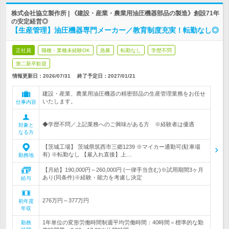
株式会社協立製作所 | 《建設・産業・農業用油圧機器部品の製造》創設71年
の安定経営◎
【生産管理】油圧機器専門メーカー／教育制度充実！転勤なし◎
正社員
職種・業種未経験OK
急募
転勤なし
学歴不問
第二新卒歓迎
情報更新日：2026/07/31
終了予定日：
2027/01/21
建設・産業、農業用油圧機器の精密部品の生産管理業務をお任せ
いたします。
仕事内容
◆学歴不問／上記業務へのご興味がある方 ※経験者は優遇
対象と
なる方
【茨城工場】 茨城県筑西市三郷1239 ※マイカー通勤可(駐車場
有) ※転勤なし 【雇入れ直後】上…
勤務地
【月給】190,000円～260,000円 (一律手当含む)※試用期間3ヶ月
あり(同条件)※経験・能力を考慮し決定
給与
276万円～377万円
初年度
年収
1年単位の変形労働時間制週平均労働時間：40時間＜標準的な勤
勤務