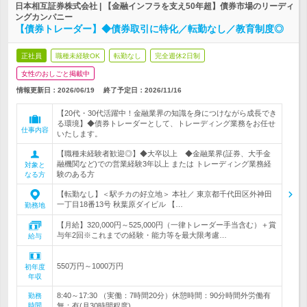
日本相互証券株式会社 | 【金融インフラを支え50年超】債券市場のリーディ
ングカンパニー
【債券トレーダー】◆債券取引に特化／転勤なし／教育制度◎
正社員
職種未経験OK
転勤なし
完全週休2日制
女性のおしごと掲載中
情報更新日：2026/06/19
終了予定日：
2026/11/16
【20代・30代活躍中！金融業界の知識を身につけながら成長でき
る環境】◆債券トレーダーとして、トレーディング業務をお任せ
仕事内容
いたします。
【職種未経験者歓迎◎】◆大卒以上 ◆金融業界(証券、大手金
融機関など)での営業経験3年以上 または トレーディング業務経
対象と
験のある方
なる方
【転勤なし】＜駅チカの好立地＞ 本社／ 東京都千代田区外神田
一丁目18番13号 秋葉原ダイビル 【…
勤務地
【月給】320,000円～525,000円（一律トレーダー手当含む）＋賞
与年2回※これまでの経験・能力等を最大限考慮…
給与
550万円～1000万円
初年度
年収
8:40～17:30 （実働：7時間20分）休憩時間：90分時間外労働有
勤務
時間
無：有(月30時間程度)