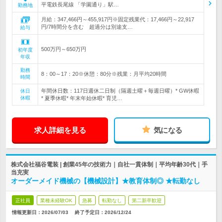
平電鉄長尾線 「学園通り」駅…
勤務地
月給：347,466円～455,917円※固定残業代：17,466円～22,917
円/7時間分を含む 超過分は別途支…
給与
500万円～650万円
初年度
年収
勤務
8：00～17：20※休憩：80分※残業：月平均20時間
時間
年間休日数：117日週休二日制（隔週土曜＋毎週日曜）* GW休暇
休日
休暇
* 夏季休暇* 年末年始休暇* 育児…
求人詳細を見る
気になる
株式会社福谷電装 | 創業45年の技術力｜自社一貫体制｜平均年齢30代｜手
当充実
オーダーメイド機械の【機械設計】★教育体制◎ ★転勤なし
正社員
業種未経験OK
急募
転勤なし
第二新卒歓迎
情報更新日：2026/07/03
終了予定日：
2026/12/24