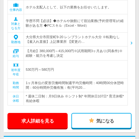
ホテル支配人として、以下の業務をお任せいたします。
仕事内容
学歴不問【必須】◆ホテルや旅館にて宿泊業務(予約管理等)の経
対象と
験がある方 ◆PCスキル（Excel・Word）
なる方
大分県大分市田室町9-20 レンブラントホテル大分 ※転勤なし
【雇入れ直後】上記事業所 【変更の…
勤務地
【月給】380,000円～415,000円※試用期間3ヶ月あり(同条件)※
経験・能力を考慮し決定
給与
530万円～580万円
初年度
年収
1ヶ月単位の変形労働時間制週平均労働時間：40時間00分休憩時
勤務
時間
間：60分時間外労働有無：有(平均20…
* 週休二日制：月9日休み ※シフト制* 年間休日107日* 育児休暇*
休日
休暇
有給休暇
求人詳細を見る
気になる