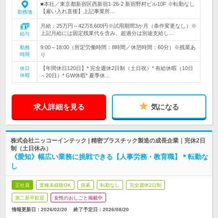
■本社／東京都新宿区西新宿1-26-2 新宿野村ビル10F ※転勤なし
【雇い入れ直後】上記事業所…
勤務地
月給：25万円～42万8,600円※試用期間3か月（条件変更なし）※
上記月給には固定残業代を含み、超過分は別途支給し…
給与
9:00～18:00（所定労働時間：8時間／休憩時間：60分）※残業あ
勤務
時間
り
【年間休日120日】* 完全週休2日制（土日祝）* 有給休暇（10日
休日
休暇
～20日）* GW休暇* 夏季休…
求人詳細を見る
気になる
株式会社ニッコーインテック | 精密プラスチック製造の成長企業｜完休2日
制（土日休み）
《愛知》幅広い業務に挑戦できる【人事労務・教育職】＊転勤な
し
正社員
業種未経験OK
急募
転勤なし
完全週休2日制
第二新卒歓迎
女性のおしごと掲載中
情報更新日：2026/02/20
終了予定日：
2026/08/20