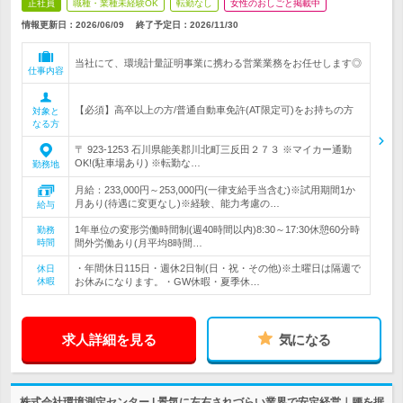
正社員
職種・業種未経験OK
転勤なし
女性のおしごと掲載中
情報更新日：2026/06/09
終了予定日：
2026/11/30
当社にて、環境計量証明事業に携わる営業業務をお任せします◎
仕事内容
【必須】高卒以上の方/普通自動車免許(AT限定可)をお持ちの方
対象と
なる方
〒 923-1253 石川県能美郡川北町三反田２７３ ※マイカー通勤
OK!(駐車場あり) ※転勤な…
勤務地
月給：233,000円～253,000円(一律支給手当含む)※試用期間1か
月あり(待遇に変更なし)※経験、能力考慮の…
給与
1年単位の変形労働時間制(週40時間以内)8:30～17:30休憩60分時
勤務
時間
間外労働あり(月平均8時間…
・年間休日115日・週休2日制(日・祝・その他)※土曜日は隔週で
休日
休暇
お休みになります。・GW休暇・夏季休…
求人詳細を見る
気になる
株式会社環境測定センター | 景気に左右されづらい業界で安定経営｜腰を据