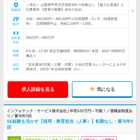
＜本社＞ 山梨県甲府市宮原町605 ※転勤なし 【雇入れ直後】上
記事業所 【変更の範囲】会社の定め…
勤務地
月給：280,000円～400,000円※試用期間：3ヶ月（待遇変更
有） 試用期間中は、時給1,100円～1,500…
給与
550万円～600万円
初年度
年収
# 8:30～17:30* 所定労働時間：8時間00分* 休憩：60分* 時間外労
勤務
時間
働あり
* 完全週休2日制（土曜・日曜）※会社営業カレンダーによる※年
休日
休暇
間休日：105日* 年次有給休暇（6ヶ…
求人詳細を見る
気になる
インフォテック・サービス株式会社 | 年収520万円～可能！／退職金制度あ
り／賞与年3回
SE経験を活かす【採用・教育担当（人事）】転勤なし・賞与年3
回
正社員
職種未経験OK
急募
転勤なし
女性のおしごと掲載中