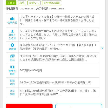
正社員
急募
転勤なし
完全週休2日制
情報更新日：2026/05/22
終了予定日：
2026/11/12
【大手クライアント多数！】企業向け情報システムの企画・設
計・開発から運用・保守までの一連の業務を幅広くお任せしま
仕事内容
す。
＼IT業界での知識や経験があれば活かせます！／「システムエン
ジニアとして成長したい」「新しい環境で腰を据えて長く働きた
対象と
い」そんな方はぜひ♪
なる方
東京都新宿区西新宿6-12-1 パークウエスト6階 【雇入れ直後】上
記事業所 【変更の範囲】会社の…
勤務地
▼年俸500万円～900万円※経験・年齢・資格など考慮し優遇いた
します※試用期間3ヶ月(同条件)※上記には固定残業代…
給与
500万円～900万円
初年度
年収
勤務
09:00～18:00(実働8時間)＊休憩1時間＊時間外労働有無：有
時間
# ＼5日以上の連続休暇可能！／* 完全週休2日制（土・日）、祝
休日
休暇
日 * 夏季休暇/年末年始休暇/GW…