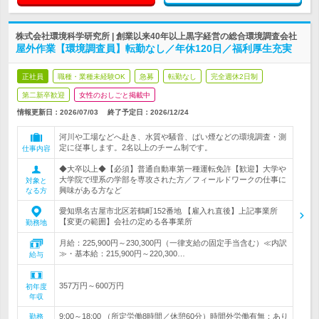
株式会社環境科学研究所 | 創業以来40年以上黒字経営の総合環境調査会社
屋外作業【環境調査員】転勤なし／年休120日／福利厚生充実
正社員
職種・業種未経験OK
急募
転勤なし
完全週休2日制
第二新卒歓迎
女性のおしごと掲載中
情報更新日：2026/07/03
終了予定日：
2026/12/24
河川や工場などへ赴き、水質や騒音、ばい煙などの環境調査・測
定に従事します。2名以上のチーム制です。
仕事内容
◆大卒以上◆【必須】普通自動車第一種運転免許【歓迎】大学や
大学院で理系の学部を専攻された方／フィールドワークの仕事に
対象と
興味がある方など
なる方
愛知県名古屋市北区若鶴町152番地 【雇入れ直後】上記事業所
【変更の範囲】会社の定める各事業所
勤務地
月給：225,900円～230,300円（一律支給の固定手当含む）≪内訳
≫・基本給：215,900円～220,300…
給与
357万円～600万円
初年度
年収
9:00～18:00 （所定労働8時間／休憩60分）時間外労働有無：あり
勤務