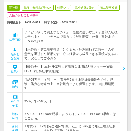
正社員
職種・業種未経験OK
転勤なし
完全週休2日制
第二新卒歓迎
女性のおしごと掲載中
情報更新日：2026/06/26
終了予定日：
2026/09/24
◇「どうやって調査するの？」「機械の使い方は？」全部入社後
に学べます！ ◇チームで協力して現地調査、分析、報告までト
仕事内容
ータルで担当
【未経験・第二新卒歓迎！】◇文系・理系問わず活躍中！人柄・
意欲を重視した採用です ◇未経験から成長できる環境があるの
対象と
で、安心してご応募を！
なる方
【転勤ナシ】 本社 千葉県木更津市久津間613 ※マイカー通勤
OK！（無料駐車場完備）
勤務地
月給25万円～＋諸手当＋賞与年2回※上記は最低賃金です。経
験・能力を考慮の上、当社規定により優遇します。※試用期間
給与
3…
350万円～500万円
初年度
年収
# 8：00～17：00※現場によっては、7：00～16：00の早出にな
勤務
時間
ることも。
# 年間休日122日完全週休2日制 （土日）※5週に1回土曜出社あ
休日
休暇
り。ただし、振休取得可能。祝日年末…