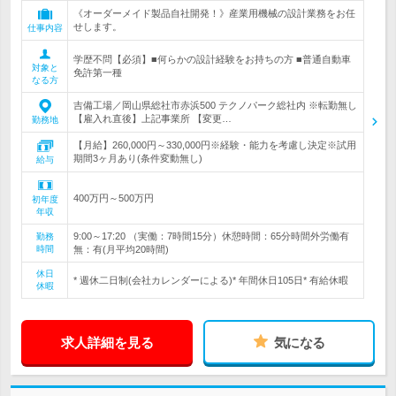
《オーダーメイド製品自社開発！》産業用機械の設計業務をお任
せします。
仕事内容
学歴不問【必須】■何らかの設計経験をお持ちの方 ■普通自動車
対象と
免許第一種
なる方
吉備工場／岡山県総社市赤浜500 テクノパーク総社内 ※転勤無し
【雇入れ直後】上記事業所 【変更…
勤務地
【月給】260,000円～330,000円※経験・能力を考慮し決定※試用
期間3ヶ月あり(条件変動無し)
給与
400万円～500万円
初年度
年収
9:00～17:20 （実働：7時間15分）休憩時間：65分時間外労働有
勤務
時間
無：有(月平均20時間)
休日
* 週休二日制(会社カレンダーによる)* 年間休日105日* 有給休暇
休暇
求人詳細を見る
気になる