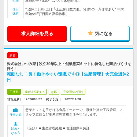
時間
務時間帯＞8:00～17:00※休憩時間…
* 週休二日制(土日)└上記休日数の他、5日間の一斉休暇あり* 年末
休日
休暇
年始休暇(7日間)* 夏季休暇(…
求人詳細を見る
気になる
新着
株式会社いつみ家 | 設立30年以上・創業惣菜キットに特化した商品づくりを
行う！
転勤なし！長く働きやすい環境です◎【生産管理】★完全週休2
日
正社員
業種未経験OK
急募
完全週休2日制
情報更新日：2026/08/07
終了予定日：
2027/01/28
惣菜キットを手がける食品メーカーで、原価計算や工程管理、ス
タッフ教育など生産管理業務全般を担当します。
仕事内容
《必須》■ 生産管理経験 ■ 普通自動車免許
対象と
なる方