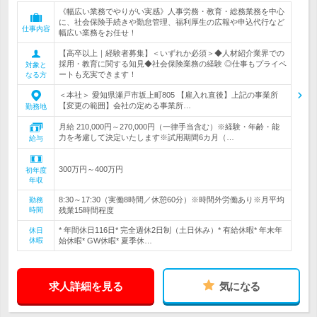
《幅広い業務でやりがい実感》人事労務・教育・総務業務を中心
に、社会保険手続きや勤怠管理、福利厚生の広報や申込代行など
仕事内容
幅広い業務をお任せ！
【高卒以上｜経験者募集】＜いずれか必須＞◆人材紹介業界での
採用・教育に関する知見◆社会保険業務の経験 ◎仕事もプライベ
対象と
ートも充実できます！
なる方
＜本社＞ 愛知県瀬戸市坂上町805 【雇入れ直後】上記の事業所
【変更の範囲】会社の定める事業所…
勤務地
月給 210,000円～270,000円（一律手当含む）※経験・年齢・能
力を考慮して決定いたします※試用期間6カ月（…
給与
300万円～400万円
初年度
年収
8:30～17:30（実働8時間／休憩60分）※時間外労働あり※月平均
勤務
時間
残業15時間程度
* 年間休日116日* 完全週休2日制（土日休み）* 有給休暇* 年末年
休日
休暇
始休暇* GW休暇* 夏季休…
求人詳細を見る
気になる