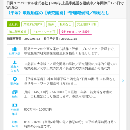
日揮ユニバーサル株式会社 | 60年以上黒字経営を継続中／年間休日125日で
WLB◎
《平塚》環境触媒の【研究開発】*管理職候補／転勤なし
正社員
業種未経験OK
急募
転勤なし
完全週休2日制
第二新卒歓迎
リモートワーク可
女性のおしごと掲載中
情報更新日：2026/06/23
終了予定日：
2026/12/14
開発テーマの企画立案から試作・評価、プロジェクト管理まで、
環境触媒の研究開発業務全般を幅広くお任せします。
仕事内容
＜必須＞大卒以上／研究開発の経験／研究開発の指導的立場での
対象と
就業経験／化学工業の知見／英語での技術的議論が可能な方
なる方
【平塚事業所】 神奈川県平塚市四之宮7丁目14番1号 ※転勤なし
※リモートワーク相談可（月2回ま…
勤務地
月給：445,000円～ 560,000 円※経験・年齢・能力等を考慮の
上、当社規定により優遇します。※試用期間3カ…
給与
800万円～1000万円
初年度
年収
8:00～16:40（実働7時間40分／休憩60分）※平均残業時間は月5
勤務
時間
時間45分程度です。