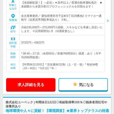
【未経験歓迎！】＜必須＞▼高卒以上／普通自動車運転免許 ★
対象と
未経験から水質分析のプロフェッショナルを目指せます！
なる方
名古屋事業所／ 愛知県豊田市千足町6丁目29番地2 ※マイカー通
勤可（従業員専用駐車場あり） ※転…
勤務地
月給230,000円～270,000円※経験、スキルなどを考慮し決定いた
します。※試用期間3か月（待遇変更なし）
給与
373万円～438万円
初年度
年収
* 08:45～17:15 （休憩60分／実働7時間30分）残業：あり（月平
勤務
時間
均25時間程度）
【年間休日120日】* 完全週休2日制（土・日・祝）* 有給休暇
休日
休暇
（10～40日）* 5月1日 * 年…
求人詳細を見る
気になる
株式会社ユーベック | 年間休日122日◇有給取得率100％◇独身者用社宅や
保養所あり
地球環境や人々に貢献！【環境調査】★業界トップクラスの待遇