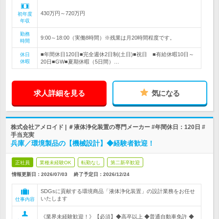
430万円～720万円
初年度
年収
勤務
9:00～18:00（実働8時間）※残業は月20時間程度です。
時間
■年間休日120日■完全週休2日制(土日)■祝日 ■有給休暇10日～
休日
休暇
20日■GW■夏期休暇（5日間）…
求人詳細を見る
気になる
株式会社アメロイド | ＃液体浄化装置の専門メーカー #年間休日：120日 #
手当充実
兵庫／環境製品の【機械設計】◆経験者歓迎！
正社員
業種未経験OK
転勤なし
第二新卒歓迎
情報更新日：2026/07/03
終了予定日：
2026/12/24
SDGsに貢献する環境商品「液体浄化装置」の設計業務をお任せ
いたします
仕事内容
《業界未経験歓迎！》【必須】◆高卒以上 ◆普通自動車免許 ◆