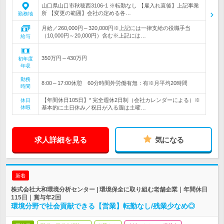
山口県山口市秋穂西3106-1 ※転勤なし 【雇入れ直後】上記事業
所 【変更の範囲】会社の定める各…
勤務地
月給／260,000円～320,000円※上記には一律支給の役職手当
（10,000円～20,000円）含む※上記には…
給与
350万円～430万円
初年度
年収
勤務
8:00～17:00休憩 60分時間外労働有無：有※月平均20時間
時間
【年間休日105日】* 完全週休2日制（会社カレンダーによる）※
休日
休暇
基本的に土日休み／祝日が入る週は土曜…
求人詳細を見る
気になる
新着
株式会社大和環境分析センター | 環境保全に取り組む老舗企業｜年間休日
115日｜賞与年2回
環境分野で社会貢献できる【営業】転勤なし/残業少なめ◎