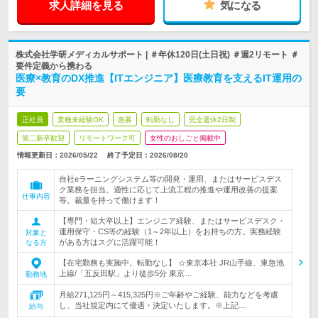
求人詳細を見る
気になる
株式会社学研メディカルサポート | ＃年休120日(土日祝) ＃週2リモート ＃
要件定義から携わる
医療×教育のDX推進【ITエンジニア】医療教育を支えるIT運用の
要
正社員
業種未経験OK
急募
転勤なし
完全週休2日制
第二新卒歓迎
リモートワーク可
女性のおしごと掲載中
情報更新日：2026/05/22
終了予定日：
2026/08/20
自社eラーニングシステム等の開発・運用、またはサービスデス
ク業務を担当。適性に応じて上流工程の推進や運用改善の提案
仕事内容
等。裁量を持って働けます！
【専門・短大卒以上】エンジニア経験、またはサービスデスク・
運用保守・CS等の経験（1～2年以上）をお持ちの方。実務経験
対象と
がある方はスグに活躍可能！
なる方
【在宅勤務も実施中。転勤なし】 ☆東京本社 JR山手線、東急池
上線/「五反田駅」より徒歩5分 東京…
勤務地
月給271,125円～415,325円※ご年齢やご経験、能力などを考慮
し、当社規定内にて優遇・決定いたします。※上記…
給与