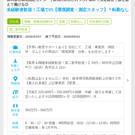
えて働ける◎
未経験者歓迎！工場での【環境調査・測定スタッフ】＊転勤なし
正社員
職種・業種未経験OK
急募
転勤なし
完全週休2日制
第二新卒歓迎
情報更新日：2026/03/27
終了予定日：
2026/09/24
【手厚い教育サポートあり】当社にて、工場・事業所・病院・
河・ダムとその周辺の「環境調査・分析」をお任せします！
仕事内容
【業界＆職種未経験歓迎！第二新卒歓迎！】20代～30代半ば活躍
対象と
中◎《必須》高卒以上 ほか
なる方
＼転勤はありません◎／ 本社：岐阜県羽島郡岐南町上印食3-178
【雇入れ直後】上記事業所 【変更…
勤務地
【月給】220,000円～320,000円※経験・年齢・能力を考慮して決
定いたします※試用期間3ヶ月《試用期間中》月…
給与
350万円～500万円
初年度
年収
8：30～17：30 実働：8時間休憩：60分（12:00～13:00）時間外
勤務
時間
労働有無：有 (月平均…