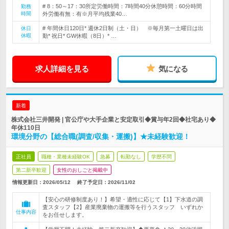
# 8：50～17：30所定労働時間：7時間40分休憩時間：60分時間
勤務
時間
外労働有無：有※月平均残業40…
# 年間休日120日* 週休2日制（土・日） ※毎月第一土曜日は出
休日
休暇
勤* 祝日* GW休暇（8日）* …
求人詳細を見る
気になる
新着
株式会社三井開発 | 官公庁や大手企業と安定取引◆賞与年2回◆社宅あり◆
年休110日
環境分野の【総合職(調査/収集・運搬)】★未経験歓迎！
正社員
職種・業種未経験OK
急募
転勤なし
学歴不問
第二新卒歓迎
女性のおしごと掲載中
情報更新日：2026/05/12
終了予定日：
2026/11/02
【安心の研修制度あり！】希望・適性に応じて【1】下水道の調
査スタッフ【2】産業廃棄物の運搬等を行うスタッフ いずれか
仕事内容
をお任せします。