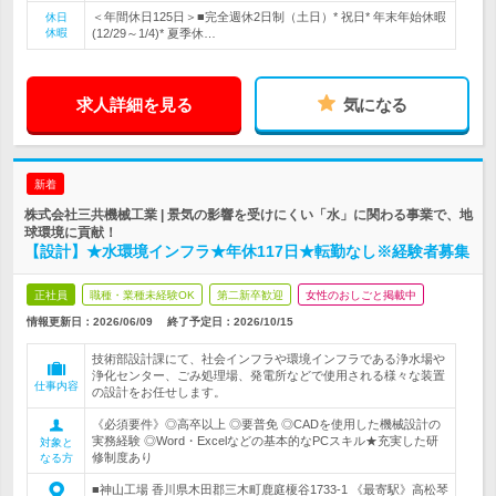
＜年間休日125日＞■完全週休2日制（土日）* 祝日* 年末年始休暇
休日
休暇
(12/29～1/4)* 夏季休…
求人詳細を見る
気になる
新着
株式会社三共機械工業 | 景気の影響を受けにくい「水」に関わる事業で、地
球環境に貢献！
【設計】★水環境インフラ★年休117日★転勤なし※経験者募集
正社員
職種・業種未経験OK
第二新卒歓迎
女性のおしごと掲載中
情報更新日：2026/06/09
終了予定日：
2026/10/15
技術部設計課にて、社会インフラや環境インフラである浄水場や
浄化センター、ごみ処理場、発電所などで使用される様々な装置
仕事内容
の設計をお任せします。
《必須要件》◎高卒以上 ◎要普免 ◎CADを使用した機械設計の
実務経験 ◎Word・Excelなどの基本的なPCスキル★充実した研
対象と
修制度あり
なる方
■神山工場 香川県木田郡三木町鹿庭榎谷1733-1 《最寄駅》高松琴