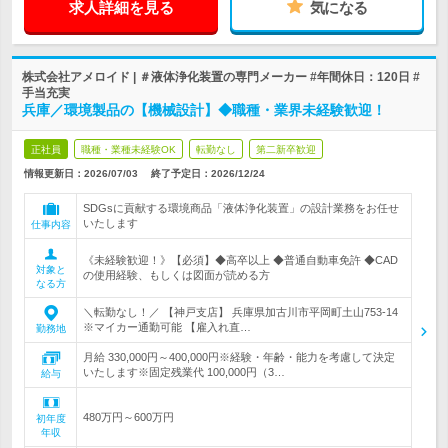
求人詳細を見る
気になる
株式会社アメロイド | ＃液体浄化装置の専門メーカー #年間休日：120日 #
手当充実
兵庫／環境製品の【機械設計】◆職種・業界未経験歓迎！
正社員
職種・業種未経験OK
転勤なし
第二新卒歓迎
情報更新日：2026/07/03
終了予定日：
2026/12/24
SDGsに貢献する環境商品「液体浄化装置」の設計業務をお任せ
いたします
仕事内容
《未経験歓迎！》【必須】◆高卒以上 ◆普通自動車免許 ◆CAD
対象と
の使用経験、もしくは図面が読める方
なる方
＼転勤なし！／ 【神戸支店】 兵庫県加古川市平岡町土山753-14
※マイカー通勤可能 【雇入れ直…
勤務地
月給 330,000円～400,000円※経験・年齢・能力を考慮して決定
いたします※固定残業代 100,000円（3…
給与
480万円～600万円
初年度
年収