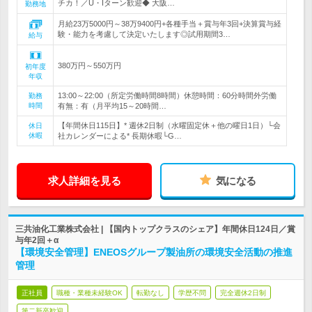
チカ！／U・Iターン歓迎◆ 大阪…
勤務地
月給23万5000円～38万9400円+各種手当＋賞与年3回+決算賞与経
験・能力を考慮して決定いたします◎試用期間3…
給与
380万円～550万円
初年度
年収
13:00～22:00（所定労働時間8時間）休憩時間：60分時間外労働
勤務
時間
有無：有（月平均15～20時間…
【年間休日115日】* 週休2日制（水曜固定休＋他の曜日1日）└会
休日
休暇
社カレンダーによる* 長期休暇└G…
求人詳細を見る
気になる
三共油化工業株式会社 | 【国内トップクラスのシェア】年間休日124日／賞
与年2回＋α
【環境安全管理】ENEOSグループ製油所の環境安全活動の推進
管理
正社員
職種・業種未経験OK
転勤なし
学歴不問
完全週休2日制
第二新卒歓迎