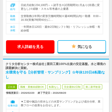
日給月給制:234,100円～＋諸手当※試用期間3か月あり(待遇に変
更なし)※経験・スキル等考慮の上優遇
給与
交替勤務(1年間の変形労働時間制※週40時間以内)一勤番 8:00～
勤務
時間
16:30(実働7時間40分)二…
・年間休日120日・週休2日制(シフト制)・リフレッシュ休暇・有
休日
休暇
給休暇
求人詳細を見る
気になる
クリタ分析センター株式会社 | 栗田工業100%出資の安定基盤。水と環境の
課題解決に貢献。
水環境を守る【分析管理・サンプリング】☆年休120日&転勤な
し
正社員
職種・業種未経験OK
転勤なし
完全週休2日制
第二新卒歓迎
情報更新日：2026/02/20
終了予定日：
2026/08/20
▼工場や施設の排水などの水質サンプリングおよび成分分析、業
務フローの改善をお任せします。
仕事内容