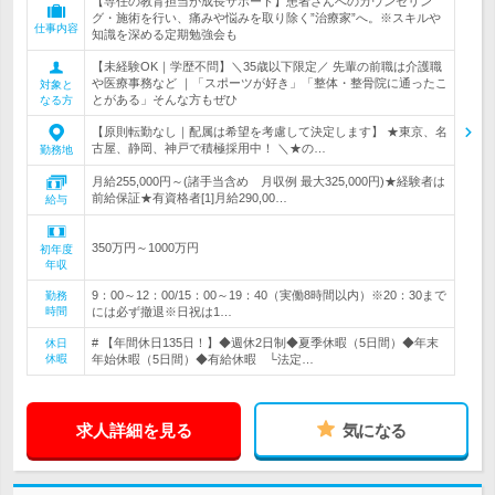
【専任の教育担当が成長サポート】患者さんへのカウンセリン
グ・施術を行い、痛みや悩みを取り除く”治療家”へ。※スキルや
仕事内容
知識を深める定期勉強会も
【未経験OK｜学歴不問】＼35歳以下限定／ 先輩の前職は介護職
や医療事務など ｜「スポーツが好き」「整体・整骨院に通ったこ
対象と
とがある」そんな方もぜひ
なる方
【原則転勤なし｜配属は希望を考慮して決定します】 ★東京、名
古屋、静岡、神戸で積極採用中！ ＼★の…
勤務地
月給255,000円～(諸手当含め 月収例 最大325,000円)★経験者は
前給保証★有資格者[1]月給290,00…
給与
350万円～1000万円
初年度
年収
9：00～12：00/15：00～19：40（実働8時間以内）※20：30まで
勤務
時間
には必ず撤退※日祝は1…
# 【年間休日135日！】◆週休2日制◆夏季休暇（5日間）◆年末
休日
休暇
年始休暇（5日間）◆有給休暇 └法定…
求人詳細を見る
気になる