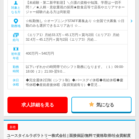
【未経験・第二新卒歓迎】＼介護の資格や知識、学歴は一切不
問！／★人柄・意欲重視の採用★飲食店等で店長やエリアマネー
対象と
ジャー経験のある方は尚歓迎
なる方
☆転勤無し ☆オープニングSTAFF募集あり ☆全国で大募集 ☆日
勤のみも選択できるエリアあり ☆…
勤務地
《エリア1》月給33.3万～45.1万円＋賞与2回《エリア2》月給
32.4万～45.1万円＋賞与2回《エリア3》月給…
給与
400万円～540万円
初年度
年収
以下いずれかの時間帯でのシフト勤務になります。（１）09:00-
勤務
時間
18:00（２）21:00-翌9:0…
◆完全週休2日制（シフト制）◆バースデイ休暇◆有給休暇◆慶
休日
休暇
弔休暇◆産前産後休暇（取得実績有り）◆育児…
求人詳細を見る
気になる
新着
ユースタイルラボラトリー株式会社 | 面接保証/無料で資格取得/社会貢献度