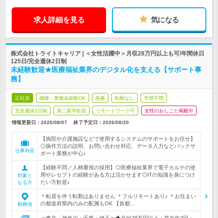
求人詳細を見る
気になる
株式会社トライトキャリア | ＜女性活躍中＞月収28万円以上も可/年間休日
125日/完全週休2日制
未経験歓迎★医療福祉業界のデジタル化を支える【サポート事
務】
正社員
職種・業種未経験OK
急募
転勤なし
学歴不問
完全週休2日制
第二新卒歓迎
リモートワーク可
女性のおしごと掲載中
情報更新日：2026/08/07
終了予定日：
2026/08/20
【病院や介護施設などで使用するシステムのサポートをお任せ】
◎操作方法の説明、お問い合わせ対応、データ入力などバックサ
仕事内容
ポート業務が中心♪
【経験不問／人柄重視の採用】◎医療福祉業界で電子カルテの使
用やレセプトの経験がある方は活かせます◎ITの知識を身につけ
対象と
たい方歓迎♪
なる方
＊転居を伴う転勤はありません ＊フルリモートあり♪ ＊お住まい
の都道府県内のみの配属もOK 【首都…
勤務地