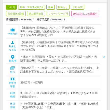
正社員
職種・業種未経験OK
急募
転勤なし
学歴不問
完全週休2日制
第二新卒歓迎
リモートワーク可
女性のおしごと掲載中
情報更新日：2026/08/07
終了予定日：
2026/09/24
【未経験から医療DXのプロへ！】医療現場での経験を活かし、
RPA・AIを活用した業務改善やシステム導入支援に挑戦できま
仕事内容
す！充実の研修制度あり◎
【経験不問／人柄重視の採用】◎医療福祉業界で電子カルテの使
用やレセプトの経験がある方は活かせます◎ITの知識を身につけ
対象と
たい方歓迎♪
なる方
＊東京＊ 港区西新橋 ＊愛知＊ 名古屋市中村区名駅 ＊大阪＊ 大
阪市北区梅田 ※ご希望の上記プロジ…
勤務地
月給29万円～＊ご年齢、ご経験・スキルを考慮の上で決定し、上
記金額を下回ることはございません。＊固定残業代3万500…
給与
350万円～400万円
初年度
年収
9：00～18：00（実働8時間／休憩60分）★残業は少なめ！月10
勤務
時間
時間未満です。
# 《年間休日125日》* 完全週休2日制（土・日）* 祝日* 有給休暇
休日
休暇
（取得率50%以上）* 年末…