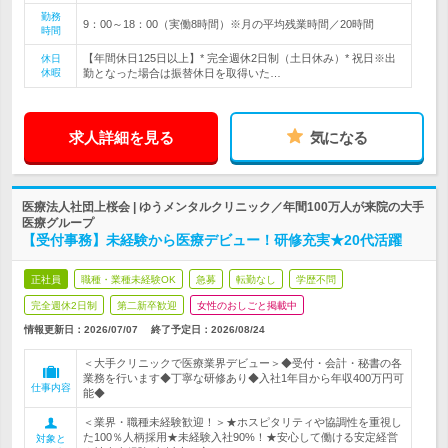
勤務
9：00～18：00（実働8時間）※月の平均残業時間／20時間
時間
【年間休日125日以上】* 完全週休2日制（土日休み）* 祝日※出
休日
休暇
勤となった場合は振替休日を取得いた…
求人詳細を見る
気になる
医療法人社団上桜会 | ゆうメンタルクリニック／年間100万人が来院の大手
医療グループ
【受付事務】未経験から医療デビュー！研修充実★20代活躍
正社員
職種・業種未経験OK
急募
転勤なし
学歴不問
完全週休2日制
第二新卒歓迎
女性のおしごと掲載中
情報更新日：2026/07/07
終了予定日：
2026/08/24
＜大手クリニックで医療業界デビュー＞◆受付・会計・秘書の各
業務を行います◆丁寧な研修あり◆入社1年目から年収400万円可
仕事内容
能◆
＜業界・職種未経験歓迎！＞★ホスピタリティや協調性を重視し
た100％人柄採用★未経験入社90%！★安心して働ける安定経営
対象と