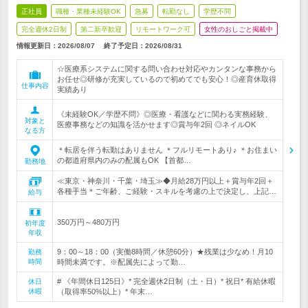
正社員
職種・業種未経験OK
急募
転勤なし
学歴不問
完全週休2日制
第二新卒歓迎
リモートワーク可
女性のおしごと掲載中
情報更新日：2026/08/07
終了予定日：
2026/08/31
☆医療系システムに関する問い合わせ対応やカンタンな事務から
お任せ◎研修が充実しているので初めてでも安心！◎産育休取得
仕事内容
実績あり
《未経験OK／学歴不問》◎医療・看護などに関わる実務経験、
対象と
医療事務などの知識を活かせます◎賞与年2回 ◎ネイルOK
なる方
＊転居を伴う転勤はありません ＊フルリモートあり♪ ＊お住まい
の都道府県内のみの配属もOK 【首都…
勤務地
≪東京・神奈川・千葉・埼玉≫◆月給28万円以上＋賞与年2回＋
各種手当＊ご年齢、ご経験・スキルを考慮の上で決定し、上記…
給与
350万円～480万円
初年度
年収
9：00～18：00（実働8時間／休憩60分）★残業は少なめ！月10
勤務
時間
時間未満です。※配属先によって勤…
# 《年間休日125日》* 完全週休2日制（土・日）* 祝日* 有給休暇
休日
休暇
（取得率50%以上）* 年末…