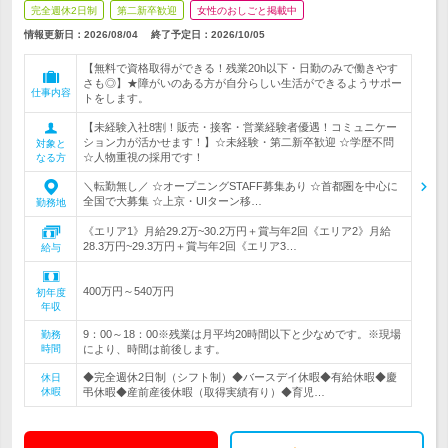
完全週休2日制
第二新卒歓迎
女性のおしごと掲載中
情報更新日：2026/08/04
終了予定日：
2026/10/05
【無料で資格取得ができる！残業20h以下・日勤のみで働きやす
さも◎】★障がいのある方が自分らしい生活ができるようサポー
仕事内容
トをします。
【未経験入社8割！販売・接客・営業経験者優遇！コミュニケー
ション力が活かせます！】☆未経験・第二新卒歓迎 ☆学歴不問
対象と
☆人物重視の採用です！
なる方
＼転勤無し／ ☆オープニングSTAFF募集あり ☆首都圏を中心に
全国で大募集 ☆上京・UIターン移…
勤務地
《エリア1》月給29.2万~30.2万円＋賞与年2回《エリア2》月給
28.3万円~29.3万円＋賞与年2回《エリア3…
給与
400万円～540万円
初年度
年収
9：00～18：00※残業は月平均20時間以下と少なめです。※現場
勤務
時間
により、時間は前後します。
◆完全週休2日制（シフト制）◆バースデイ休暇◆有給休暇◆慶
休日
休暇
弔休暇◆産前産後休暇（取得実績有り）◆育児…