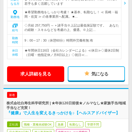
若手も多く活躍しています
なる方
★希望勤務地をしっかり考慮！ ★基本、転勤なし！ ≪ 長崎・福
岡・佐賀 ≫ の各事業所へ配属。 ■…
勤務地
◇月給 257,750円 ～ + 諸手当※上記は最低保証額です。 あなた
の経験・スキルなどを考慮の上、優遇。※上記…
給与
勤務
9：00～17：30（休憩60分）時間外労働有無:有
時間
★年間休日116日（会社カレンダーによる）≪休日≫◇週休2日制
休日
休暇
（日曜・他指定休／月8日以上）◇祝日≪…
求人詳細を見る
気になる
新着
株式会社白寿生科学研究所 | ★年休120日前後★ノルマなし★家族手当/地域
手当など充実！
『健康』で人生を変えるきっかけを♪【ヘルスアドバイザー】
正社員
職種・業種未経験OK
急募
転勤なし
学歴不問