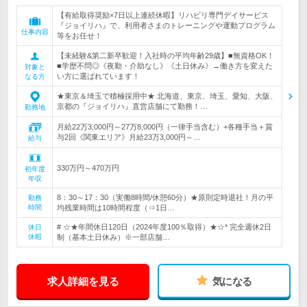
【有給取得奨励×7日以上連続休暇】リハビリ専門デイサービス
『ジョイリハ』で、利用者さまのトレーニングや運動プログラム
仕事内容
等をお任せ！
【未経験&第二新卒歓迎！入社時の平均年齢29歳】■無資格OK！
■学歴不問◎《夜勤・介助なし》《土日休み》→働き方を変えた
対象と
い方に選ばれています！
なる方
★東京＆埼玉で積極採用中★ 北海道、東京、埼玉、愛知、大阪、
京都の『ジョイリハ』直営店舗にて勤務！…
勤務地
月給22万3,000円～27万8,000円（一律手当含む）+各種手当＋賞
与2回《関東エリア》月給23万3,000円～…
給与
330万円～470万円
初年度
年収
8：30～17：30（実働8時間/休憩60分）★原則定時退社！月の平
勤務
時間
均残業時間は10時間程度（⇒1日…
# ☆★年間休日120日（2024年度100％取得）★☆* 完全週休2日
休日
休暇
制（基本土日休み）※一部店舗…
求人詳細を見る
気になる