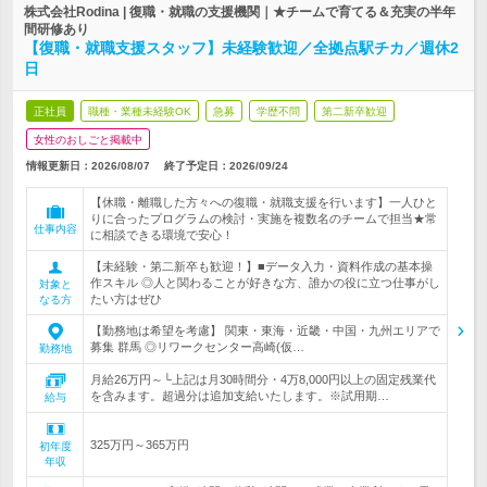
株式会社Rodina | 復職・就職の支援機関｜★チームで育てる＆充実の半年
間研修あり
【復職・就職支援スタッフ】未経験歓迎／全拠点駅チカ／週休2
日
正社員
職種・業種未経験OK
急募
学歴不問
第二新卒歓迎
女性のおしごと掲載中
情報更新日：2026/08/07
終了予定日：
2026/09/24
【休職・離職した方々への復職・就職支援を行います】一人ひと
りに合ったプログラムの検討・実施を複数名のチームで担当★常
仕事内容
に相談できる環境で安心！
【未経験・第二新卒も歓迎！】■データ入力・資料作成の基本操
作スキル ◎人と関わることが好きな方、誰かの役に立つ仕事がし
対象と
たい方はぜひ
なる方
【勤務地は希望を考慮】 関東・東海・近畿・中国・九州エリアで
募集 群馬 ◎リワークセンター高崎(仮…
勤務地
月給26万円～└上記は月30時間分・4万8,000円以上の固定残業代
を含みます。超過分は追加支給いたします。※試用期…
給与
325万円～365万円
初年度
年収