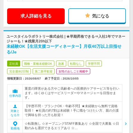
求人詳細を見る
気になる
ユースタイルラボラトリー株式会社 | ★早期昇格できる⇒入社1年でマネー
ジャーも！★残業月20h以下
未経験OK【生活支援コーディネーター】月収40万以上目指せ
る/Je
正社員
職種・業種未経験OK
急募
転勤なし
学歴不問
完全週休2日制
第二新卒歓迎
女性のおしごと掲載中
情報更新日：2026/08/07
終了予定日：
2026/10/05
重度の障害がある方やご高齢者への医療的ケアサービス等を行い
ます。ゆくゆくはサービスリーダーやマネージャーを目指せま
仕事内容
す。
【学歴不問・ブランクOK・年齢不問】★未経験から無料で資格
取得！ ★社員の約7割は未経験！手に職をつけたい方、親の介護
対象と
で興味を持った方も歓迎！
なる方
☆転勤無し ☆オープニングSTAFF募集あり ☆全国で大募集 ☆日
勤のみも選択できるエリアあり ☆…
勤務地