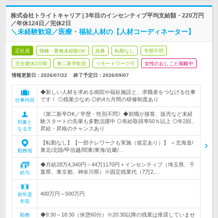
株式会社トライトキャリア | 3年目のインセンティブ平均支給額・220万円
／年休124日／完休2日
＼未経験歓迎／医療・福祉人材の【人材コーディネーター】
正社員
職種・業種未経験OK
急募
転勤なし
学歴不問
完全週休2日制
第二新卒歓迎
リモートワーク可
女性のおしごと掲載中
情報更新日：2026/07/22
終了予定日：
2026/09/07
◆新しい人材を求める病院や福祉施設と、求職者をつなげる仕事
です！ ◎残業少なめ ◎約4カ月間の研修制度あり
仕事内容
《第二新卒OK／学歴・性別不問》◆前職が接客、販売など未経
験スタートの先輩も多数活躍中 ◎有給取得率50％以上 ◎年2回、
対象と
昇給・昇格のチャンスあり
なる方
【転勤なし】【一部テレワークも実施（規定あり）】 ＜北海道/
東北/北陸/甲信越/関東/東海/近畿/…
勤務地
◆月給28万4,340円～44万1170円＋インセンティブ（埼玉県、千
葉県、東京都、神奈川県）※固定残業代（7万2,…
給与
400万円～500万円
初年度
年収
◆9:30～18:30（休憩60分）※20:30以降の残業は推奨していませ
勤務