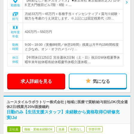
【転勤なし／駅チカオフィス】 ■東京本社 東京都港区芝大門2-5-
8 芝大門牧田ビル7階・8階 ＜…
勤務地
月給33万円～45万円＋各種手当＋インセンティブ＋賞与※経験・
能力を考慮のうえ決定します。※上記には固定残業代（20…
給与
420万円～550万円
初年度
年収
9:00～18:00（実働8時間／休憩1時間）残業は月平均15時間程度
勤務
時間
と少なめ。オン・オフのメリハリ…
【年間休日125日】完全週休2日制（土・日）祝日GW休暇夏季休
休日
休暇
暇年末年始休暇有給休暇慶弔休暇介護休暇…
求人詳細を見る
気になる
ユースタイルラボラトリー株式会社 | 地域に医療で貢献/給与前払OK/完全週
休2日/残業月20h/面接確約
日勤のみ【生活支援スタッフ】未経験から資格取得◎研修充
実/Jd
正社員
職種・業種未経験OK
急募
転勤なし
学歴不問