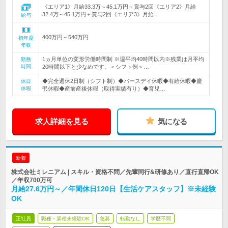
《エリア1》月給33.3万～45.1万円＋賞与2回《エリア2》月給
32.4万～45.1万円＋賞与2回《エリア3》月給…
給与
400万円～540万円
初年度
年収
1ヵ月単位の変形労働時間制 ※週平均40時間以内※残業は月平均
勤務
時間
20時間以下と少なめです。＜シフト例＞…
◆完全週休2日制（シフト制）◆バースデイ休暇◆有給休暇◆慶
休日
休暇
弔休暇◆産前産後休暇（取得実績有り）◆育児…
求人詳細を見る
気になる
新着
株式会社ミレニアム | スキル・資格不問／先輩同行&研修あり／直行直帰OK
／年収700万可
月給27.6万円～／年間休日120日【生活ケアスタッフ】※未経験
OK
正社員
職種・業種未経験OK
急募
転勤なし
学歴不問