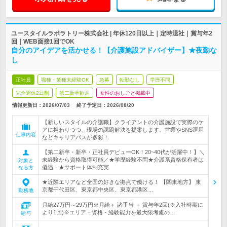
ユースタイルラボラトリー株式会社 | 年休120日以上｜定時退社｜賞与年2
回｜WEB面接1回でOK
自分のアイデアを活かせる！【介護施設アドバイザー】★夜勤な
し
正社員
職種・業種未経験OK
急募
転勤なし
学歴不問
完全週休2日制
第二新卒歓迎
女性のおしごと掲載中
情報更新日：2026/07/03
終了予定日：
2026/08/20
【新しいスタイルの介護職】クライアントの介護施設で実際のケ
アに携わりつつ、現場の課題解決を提案します。営業やSNS運用
仕事内容
などキャリアパスが多彩！
【第二新卒・新卒・正社員デビューOK！20~40代が活躍中！】＼
未経験から資格取得可能／★学歴経験不問★介護系資格保有者は
対象と
優遇！★サポート体制充実
なる方
★近隣エリアなど全国の好きな拠点で働ける！ 【関東地方】 東
京都千代田区、東京都中央区、東京都港区…
勤務地
月給27万円～29万円※月給＋ 諸手当 ＋ 賞与年2回(※入社時期に
より1回)※エリア・資格・経験能力を最大限考慮の…
給与