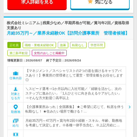
求人詳細を見る
気になる
株式会社ミレニアム | 残業少なめ／早期昇格が可能／賞与年2回／資格取得
支援あり
月給35万円～／業界未経験OK【訪問介護事業所 管理者候補】
正社員
職種・業種未経験OK
急募
転勤なし
学歴不問
第二新卒歓迎
女性のおしごと掲載中
情報更新日：2026/08/07
終了予定日：
2026/09/24
【マネジメント／スペシャリストの2つの道を描けるキャリアパ
スあり！】事業所の管理者として運営・管理全般をお任せします
仕事内容
◎
＼スピード選考⇒1か月以内に入社可能／「経験を活かし、次の
ステップに進みたい」「1人ひとりに向き合えるケアがしたい」
対象と
⇒そんな方大歓迎◇高卒以上
なる方
【介護事業所みっれ｜全国募集】 ★ご希望に応じて、転居を伴う
転勤なし！ ★住みたい場所で働ける！…
勤務地
月給35万円～47万円＋賞与年2回※経験・スキル、年齢、勤務地
を考慮して決定します。※各種一律手当含む。※上記月給に…
給与