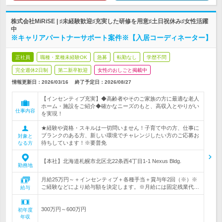
株式会社MiRiSE | ♯未経験歓迎♯充実した研修を用意♯土日祝休み♯女性活躍
中
※キャリアパートナーサポート案件※【入居コーディネーター】
正社員
職種・業種未経験OK
急募
転勤なし
学歴不問
完全週休2日制
第二新卒歓迎
女性のおしごと掲載中
情報更新日：2026/03/16
終了予定日：
2026/08/27
【インセンティブ充実】◆高齢者やそのご家族の方に最適な老人
ホーム・施設をご紹介◆確かなニーズのもと、高収入とやりがい
仕事内容
を実現！
★経験や資格・スキルは一切問いません！子育て中の方、仕事に
ブランクのある方、新しい環境でチャレンジしたい方のご応募お
対象と
待ちしています！※要普免
なる方
【本社】北海道札幌市北区北22条西4丁目1-1 Nexus Bldg.
勤務地
月給25万円～＋インセンティブ＋各種手当＋賞与年2回（※）※
ご経験などにより給与額を決定します。※月給には固定残業代…
給与
300万円～600万円
初年度
年収