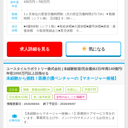
430万円～700万円
初年度
年収
1ヶ月単位の変形労働時間制（月の所定労働時間173.71h）▼勤務
勤務
時間
時間（シフト例）【日勤】9：00～…
■4週8休制（シフト制）■有給休暇■介護休暇■慶弔休暇■産前・産
休日
休暇
後休暇 ※取得実績あり■育児休暇 ※…
求人詳細を見る
気になる
ユースタイルラボラトリー株式会社 | 未経験歓迎/完全週休2日/年商140憶円/
年収1000万円以上目指せる
未経験から挑戦！医療介護ベンチャーの【マネージャー候補】
正社員
職種・業種未経験OK
急募
転勤なし
学歴不問
完全週休2日制
第二新卒歓迎
女性のおしごと掲載中
情報更新日：2026/08/04
終了予定日：
2026/09/07
【未経験からマネージャー候補へ！】医療的ケアサービス等を行
います。事業所立上げや、メンバーのマネジメントもお任せしま
仕事内容
す。