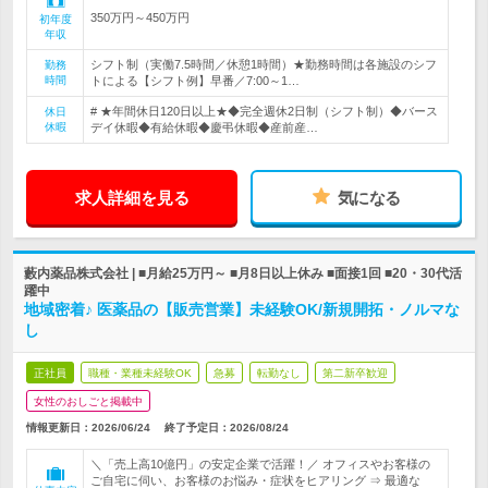
350万円～450万円
初年度
年収
シフト制（実働7.5時間／休憩1時間）★勤務時間は各施設のシフ
勤務
時間
トによる【シフト例】早番／7:00～1…
# ★年間休日120日以上★◆完全週休2日制（シフト制）◆バース
休日
休暇
デイ休暇◆有給休暇◆慶弔休暇◆産前産…
求人詳細を見る
気になる
藪内薬品株式会社 | ■月給25万円～ ■月8日以上休み ■面接1回 ■20・30代活
躍中
地域密着♪ 医薬品の【販売営業】未経験OK/新規開拓・ノルマな
し
正社員
職種・業種未経験OK
急募
転勤なし
第二新卒歓迎
女性のおしごと掲載中
情報更新日：2026/06/24
終了予定日：
2026/08/24
＼「売上高10億円」の安定企業で活躍！／ オフィスやお客様の
ご自宅に伺い、お客様のお悩み・症状をヒアリング ⇒ 最適な