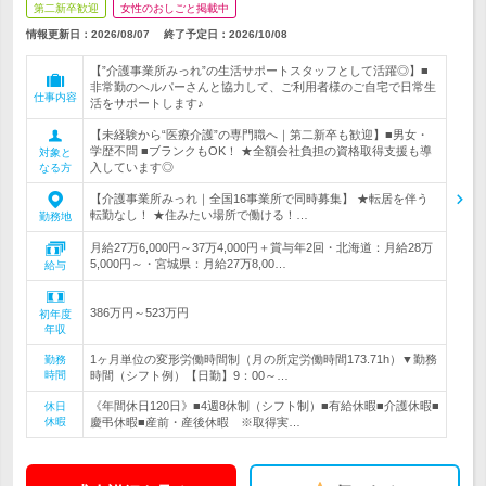
第二新卒歓迎
女性のおしごと掲載中
情報更新日：2026/08/07
終了予定日：
2026/10/08
【”介護事業所みっれ”の生活サポートスタッフとして活躍◎】■
非常勤のヘルパーさんと協力して、ご利用者様のご自宅で日常生
仕事内容
活をサポートします♪
【未経験から“医療介護”の専門職へ｜第二新卒も歓迎】■男女・
学歴不問 ■ブランクもOK！ ★全額会社負担の資格取得支援も導
対象と
入しています◎
なる方
【介護事業所みっれ｜全国16事業所で同時募集】 ★転居を伴う
転勤なし！ ★住みたい場所で働ける！…
勤務地
月給27万6,000円～37万4,000円＋賞与年2回・北海道：月給28万
5,000円～・宮城県：月給27万8,00…
給与
386万円～523万円
初年度
年収
1ヶ月単位の変形労働時間制（月の所定労働時間173.71h）▼勤務
勤務
時間
時間（シフト例）【日勤】9：00～…
《年間休日120日》■4週8休制（シフト制）■有給休暇■介護休暇■
休日
休暇
慶弔休暇■産前・産後休暇 ※取得実…