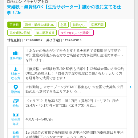
◎/セカンドキャリアも◎
未経験・無資格OK【生活サポーター】誰かの役に立てる仕
事！/Je
正社員
職種・業種未経験OK
急募
転勤なし
学歴不問
完全週休2日制
第二新卒歓迎
女性のおしごと掲載中
情報更新日：2026/08/07
終了予定日：
2026/09/10
【あなたの働きがけで社会を支える★無料で資格取得も可能で
す】重度の障害がある方やご高齢者の方を訪問し生活のサポート
仕事内容
を行います。
【無資格・未経験歓迎/40~50代も活躍中】◎60歳未満の方※◎約
8割は未経験入社！「自分の学歴や職歴に自信がない」という方
対象と
も研修等で成長できます！
なる方
☆転勤無し ☆オープニングSTAFF募集あり ☆全国で大募集 ☆日
勤のみも選択できるエリアあり ☆…
勤務地
《エリア1》月給33.3万～45.1万円＋賞与2回《エリア2》月給
32.4万～45.1万円＋賞与2回《エリア3》月給…
給与
400万円～540万円
初年度
年収
1ヵ月単位の変形労働時間制 ※週平均40時間以内※残業は月平均
勤務
時間
20時間以下と少なめです。＜シフト例＞…