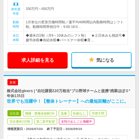
330万円～650万円
初年度
年収
1月単位の変形労働時間制／週平均40時間以内勤務時間はシフト
勤務
時間
制。勤務時間帯例日中：9:00-18:0…
◆週休2日制（月8～10休みのシフト制） ★土日休みも相談可◆
休日
休暇
慶弔休暇◆有給休暇◆バースデー休暇◆育…
求人詳細を見る
気になる
新着
株式会社givers | *自社講習220万相当*プロ野球チームと提携*残業ほぼ０*
年休135日
世界でも活躍中！【整体トレーナー】への最短距離がここに。
正社員
職種・業種未経験OK
急募
転勤なし
学歴不問
完全週休2日制
第二新卒歓迎
女性のおしごと掲載中
情報更新日：2026/07/24
終了予定日：
2026/09/10