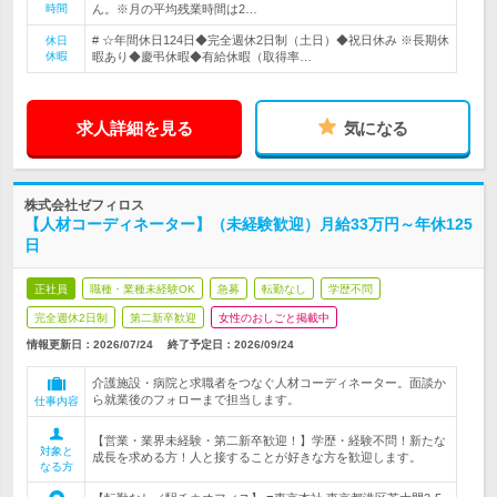
時間
ん。※月の平均残業時間は2…
# ☆年間休日124日◆完全週休2日制（土日）◆祝日休み ※長期休
休日
休暇
暇あり◆慶弔休暇◆有給休暇（取得率…
求人詳細を見る
気になる
株式会社ゼフィロス
【人材コーディネーター】（未経験歓迎）月給33万円～年休125
日
正社員
職種・業種未経験OK
急募
転勤なし
学歴不問
完全週休2日制
第二新卒歓迎
女性のおしごと掲載中
情報更新日：2026/07/24
終了予定日：
2026/09/24
介護施設・病院と求職者をつなぐ人材コーディネーター。面談か
ら就業後のフォローまで担当します。
仕事内容
【営業・業界未経験・第二新卒歓迎！】学歴・経験不問！新たな
対象と
成長を求める方！人と接することが好きな方を歓迎します。
なる方