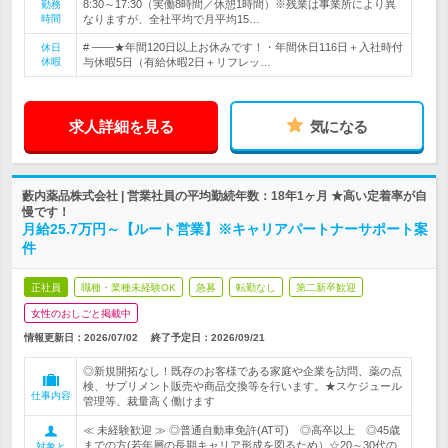
8:30～17:30（実働8時間／休憩1時間）※残業は事業所により異
勤務
時間
なりますが、全社平均で月平均15…
# ――★年間120日以上お休みです！・年間休日116日＋入社時付
休日
休暇
与休暇5日（有給休暇2日＋リフレッ…
求人詳細を見る
気になる
藪内薬品株式会社 | 営業社員の平均勤続年数：18年1ヶ月 ★高い定着率が自
慢です！
月給25.7万円～【ルート営業】※キャリアパートナーサポート案
件
正社員
職種・業種未経験OK
急募
転勤なし
第二新卒歓迎
女性のおしごと掲載中
情報更新日：2026/07/02
終了予定日：
2026/09/21
◎新規開拓なし！既存のお客様である家庭や企業を訪問、薬の点
検、サプリメント販売や商品交換等を行います。★スケジュール
仕事内容
管理等、裁量高く働けます
≪ 未経験歓迎 ≫ ◎普通自動車免許(AT可) ◎高卒以上 ◎45歳
までの方(若年層の長期キャリア形成を図るため）☆20～30代の
対象と