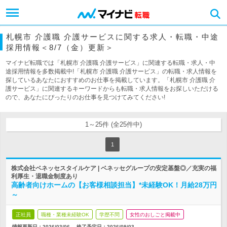
札幌市 介護職 介護サービスに関する求人・転職・中途
採用情報＜8/7（金）更新＞
マイナビ転職では「札幌市 介護職 介護サービス」に関連する転職・求人・中
途採用情報を多数掲載中!「札幌市 介護職 介護サービス」の転職・求人情報を
探しているあなたにおすすめのお仕事を掲載しています。「札幌市 介護職 介
護サービス」に関連するキーワードからも転職・求人情報をお探しいただける
ので、あなたにぴったりのお仕事を見つけてみてください!
1～25件 (全25件中)
1
株式会社ベネッセスタイルケア | ベネッセグループの安定基盤◎／充実の福
利厚生・退職金制度あり
高齢者向けホームの【お客様相談担当】*未経験OK！月給28万円
～
正社員
職種・業種未経験OK
学歴不問
女性のおしごと掲載中
情報更新日：2026/03/06
終了予定日：
2026/09/03