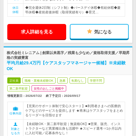
◆完全週休2日制（シフト制）◆バースデイ休暇◆有給休暇◆慶
休日
休暇
弔休暇◆産前産後休暇（取得実績有り）◆育児…
求人詳細を見る
気になる
株式会社ミレニアム | 創業以来黒字／残業も少なめ／資格取得支援／早期昇
格の実績豊富
平均月給29.4万円【ケアスタッフマネージャー候補】※未経験
OK
正社員
職種・業種未経験OK
急募
転勤なし
学歴不問
第二新卒歓迎
女性のおしごと掲載中
情報更新日：2026/07/22
終了予定日：
2026/09/17
【充実のサポート体制で安心スタート】■利用者さまへの医療的
ケアなどのサービスを提供します ★将来はケアスタッフをまとめ
仕事内容
るリーダーを目指せます
【未経験OK・第二新卒歓迎｜無資格OK】■営業、販売、インス
トラクターなど異業種出身も活躍中 ★スピード選考⇒1か月以内
対象と
に入社可能／応募条件なし！
なる方