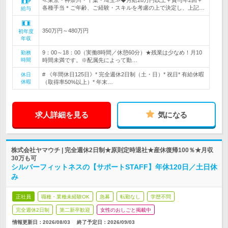
≪東京・神奈川・千葉・埼玉≫◆月給28万円以上＋賞与年2回＋
各種手当＊ご年齢、ご経験・スキルを考慮の上で決定し、上記…
給与
350万円～480万円
初年度
年収
9：00～18：00（実働8時間／休憩60分）★残業は少なめ！月10
勤務
時間
時間未満です。※配属先によって勤…
# 《年間休日125日》* 完全週休2日制（土・日）* 祝日* 有給休暇
休日
休暇
（取得率50%以上）* 年末…
求人詳細を見る
気になる
株式会社ヤマウチ | 完全週休2日制★原則定時退社★産休復帰100％★月収
30万も可
シルバーフィットネスの【サポートSTAFF】年休120日／土日休
み
正社員
職種・業種未経験OK
急募
転勤なし
学歴不問
完全週休2日制
第二新卒歓迎
女性のおしごと掲載中
情報更新日：2026/08/03
終了予定日：
2026/09/03