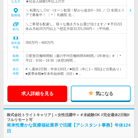
★社会人経験1年以上の方
なる方
＼ 転勤なし◎U・Iターン歓迎！駅から徒歩0～3分 ／ ◎ 全国エリ
アで募集中！ 〔＊〕札幌院 北…
勤務地
＼ご希望を配慮し、様々な働き方をお選び頂けます／▼平日2日
休み月給25万円以上┗想定月収31万5,200円～（平均残…
給与
350万円～400万円
初年度
年収
◎変形労働時間制（週の平均労働時間40時間／1年単位）# 〔＊
勤務
時間
平日〕9:50～19:30（休憩1時間…
# ＼週休2日制：年休120日／■祝日（年に1～3回ほど出勤あり）
休日
休暇
■夏季休暇■年末年始休暇（5日）■…
求人詳細を見る
気になる
株式会社トライトキャリア | ＜女性活躍中＞＃未経験OK #完全週休2日制#
フルリモート可
将来性豊かな医療福祉業界で活躍【アシスタント事務】年休124
日