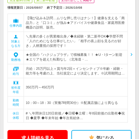
完全週休2日制
第二新卒歓迎
女性のおしごと掲載中
情報更新日：2026/08/07
終了予定日：
2026/10/08
【飛び込み＆訪問…ムリな押し売りはナシ！】健康を支える「商
品力」と「口コミ」が強み★アドバイスや健康食品・家庭用医療
仕事内容
機器の説明、販売。
＼先輩の多くが異業種出身／◆未経験・第二新卒OK◆学歴不問
「人のためになる仕事がしたい」「相手の喜ぶ顔を見るのが好
対象と
き」人柄重視の採用です！
なる方
★全国の『ハクジュプラザ』で積極募集！！ ★U・Iターン歓迎
★エリアを超えた転勤なし （北海道・…
勤務地
月給：25万円以上＋賞与年2回＋インセンティブ※年齢・経験・
能力等を考慮の上、当社規定により決定します。※試用期間は…
給与
350万円～450万円
初年度
年収
勤務
10：00～18：30（実働7時間30分）※配属店舗により異なる
時間
# ＼年間休日120日前後／◆日曜◆土曜：年8回前後の出勤有◆祝
休日
休暇
日 ◆夏季 ◆年末年始 ◆年次有給休…
求人詳細を見る
気になる