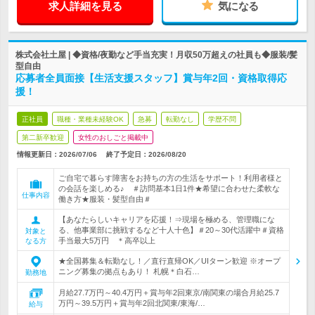
求人詳細を見る
気になる
株式会社土屋 | ◆資格/夜勤など手当充実！月収50万超えの社員も◆服装/髪
型自由
応募者全員面接【生活支援スタッフ】賞与年2回・資格取得応
援！
正社員
職種・業種未経験OK
急募
転勤なし
学歴不問
第二新卒歓迎
女性のおしごと掲載中
情報更新日：2026/07/06
終了予定日：
2026/08/20
ご自宅で暮らす障害をお持ちの方の生活をサポート！利用者様と
の会話を楽しめる♪ ＃訪問基本1日1件★希望に合わせた柔軟な
仕事内容
働き方★服装・髪型自由＃
【あなたらしいキャリアを応援！⇒現場を極める、管理職にな
る、他事業部に挑戦するなど十人十色】＃20～30代活躍中＃資格
対象と
手当最大5万円 ＊高卒以上
なる方
★全国募集＆転勤なし！／直行直帰OK／UIターン歓迎 ※オープ
ニング募集の拠点もあり！ 札幌＊白石…
勤務地
月給27.7万円～40.4万円＋賞与年2回東京/南関東の場合月給25.7
万円～39.5万円＋賞与年2回北関東/東海/…
給与