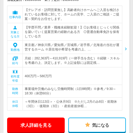
【テレアポ・訪問営業無し】高齢者向けホームへご入居を検討さ
れているお客様に対して、ホームの見学、ご入居のご相談・ご提
仕事内容
案～契約をお任せします。
【学歴不問／業界・職種未経験歓迎！】◎お客様とじっくり関係
を築いていく提案営業の経験のある方 ◎普通自動車免許を保有
対象と
している方
なる方
東京都／神奈川県／愛知県／宮城県／岩手県／北海道の当社が運
営するホーム ※居住地や希望を考慮の上、…
勤務地
月給：282,363円～410,919円（一律手当を含む）※経験・スキル
を考慮の上、決定します。※上記金額には固定残…
給与
400万円～580万円
初年度
年収
事業場外労働のみなし労働時間制（1日8時間）※参考／9:30～
勤務
時間
18:30（休憩60分）
＜年間休日113日＞・公休月9日 ※ただし2月のみ8日・前期休
休日
休暇
（3日）・後期休（3日）・産前産後休暇…
求人詳細を見る
気になる