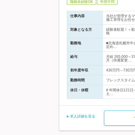
職種未経験OK
学歴不問
仕事内容
当社が管理するマ
施工管理をお任せ
対象となる方
経験者歓迎！＜歓
格
勤務地
■北海道札幌市中
定め…
給与
月給 265,00
月（待遇変更…
初年度年収
430万円～730万
勤務時間
フレックスタイム制
休日・休暇
# 年間休日12
土…
求人詳細を見る