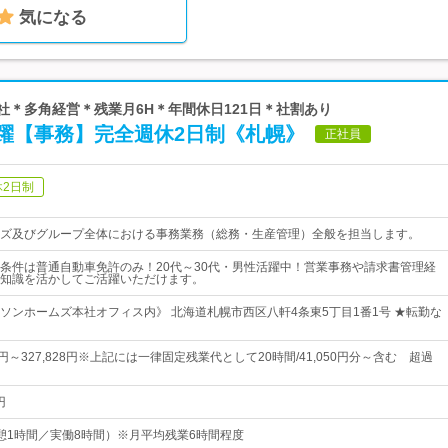
気になる
本社＊多角経営＊残業月6H＊年間休日121日＊社割あり
躍【事務】完全週休2日制《札幌》
正社員
休2日制
ズ及びグループ全体における事務業務（総務・生産管理）全般を担当します。
条件は普通自動車免許のみ！20代～30代・男性活躍中！営業事務や請求書管理経
知識を活かしてご活躍いただけます。
ソンホームズ本社オフィス内》 北海道札幌市西区八軒4条東5丁目1番1号 ★転勤な
50円～327,828円※上記には一律固定残業代として20時間/41,050円分～含む 超過
円
0（休憩1時間／実働8時間）※月平均残業6時間程度