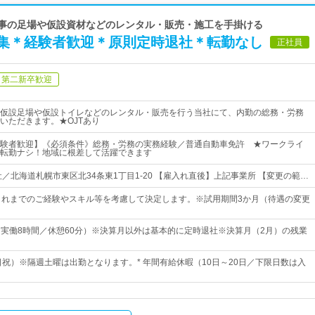
 工事の足場や仮設資材などのレンタル・販売・施工を手掛ける
集＊経験者歓迎＊原則定時退社＊転勤なし
正社員
第二新卒歓迎
仮設足場や仮設トイレなどのレンタル・販売を行う当社にて、内勤の総務・労務
いただきます。★OJTあり
験者歓迎】《必須条件》総務・労務の実務経験／普通自動車免許 ★ワークライ
転勤ナシ！地域に根差して活躍できます
社／北海道札幌市東区北34条東1丁目1-20 【雇入れ直後】上記事業所 【変更の範…
これまでのご経験やスキル等を考慮して決定します。※試用期間3か月（待遇の変更
30（実働8時間／休憩60分）※決算月以外は基本的に定時退社※決算月（2月）の残業
土日祝）※隔週土曜は出勤となります。* 年間有給休暇（10日～20日／下限日数は入