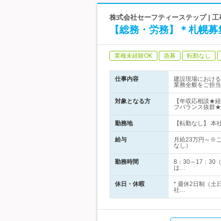
株式会社セーフティーステップ |
【総務・労務】＊札幌募
業種未経験OK
急募
転勤なし
仕事内容
建設現場における
業務全般をご担当
対象となる方
【年収応相談★経
フバランス抜群★
勤務地
【転勤なし】 本
給与
月給23万円～※
なし）
勤務時間
8：30～17：
は…
休日・休暇
* 週休2日制（
社…