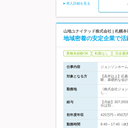
求人詳細を見る
山地ユナイテッド株式会社 | 札幌
地域密着の安定企業で活
業種未経験OK
転勤なし
完全週
仕事内容
ジョンソンホーム
対象となる方
【高卒以上】応募
験、基礎的な会計
勤務地
《株式会社ジョン
し…
給与
【月給】307,0
分は別…
初年度年収
420万円～450万
勤務時間
8:40～17:4