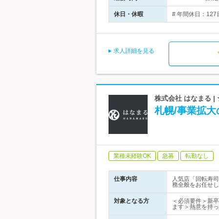
休日・休暇
# 年間休日：127
求人詳細を見る
株式会社 はなまる |
札幌/事業拡大
業種未経験OK
急募
転勤なし
仕事内容
人気店「回転寿司
務全般をお任せし
対象となる方
＜必須要件＞新卒
ます＞熱意を持っ