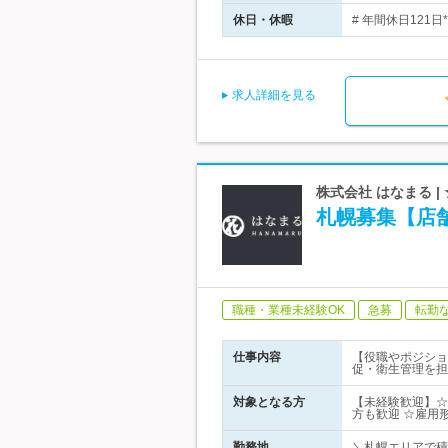
休日・休暇
# 年間休日121
求人詳細を見る
株式会社 はなまる 
札幌募集【店
職種・業種未経験OK
急募
転勤
仕事内容
【役職やポジショ
促・衛生管理を担
対象となる方
【未経験歓迎】☆
方も歓迎 ☆雇用
勤務地
＼札幌エリアで積