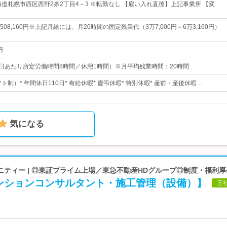
海道札幌市西区西野2条2丁目4－3 ※転勤なし 【雇い入れ直後】上記事業所 【変
円～508,160円※上記月給には、月20時間の固定残業代（3万7,000円～6万3,160円）
円
00（1日あたり所定労働時間8時間／休憩1時間）※月平均残業時間：20時間
フト制）* 年間休日110日* 有給休暇* 慶弔休暇* 特別休暇* 産前・産後休暇…
気になる
ティー | ◎東証プライム上場／東急不動産HDグループ◎制度・福利
ンションコンサルタント・施工管理（設備）】
正