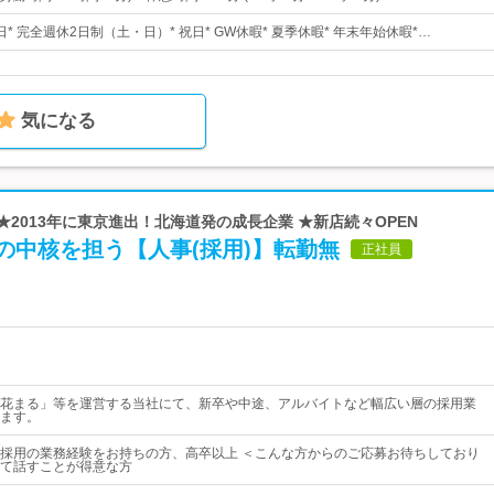
日* 完全週休2日制（土・日）* 祝日* GW休暇* 夏季休暇* 年末年始休暇*…
気になる
 ★2013年に東京進出！北海道発の成長企業 ★新店続々OPEN
の中核を担う【人事(採用)】転勤無
正社員
花まる」等を運営する当社にて、新卒や中途、アルバイトなど幅広い層の採用業
ます。
採用の業務経験をお持ちの方、高卒以上 ＜こんな方からのご応募お待ちしており
て話すことが得意な方