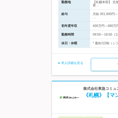
勤務地
【札幌本部】 北
更…
給与
月給 301,000
…
初年度年収
400万円～680万
勤務時間
09:00～18:
休日・休暇
* 週休2日制（シ
求人詳細を見る
株式会社東急コミュニ
《札幌》【マ