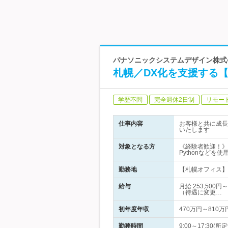
パナソニックシステムデザイン株式会社
札幌／DX化を支援する
学歴不問
完全週休2日制
リモー
仕事内容
お客様と共に成長
いたします
対象となる方
《経験者歓迎！》【必
Pythonなどを
勤務地
【札幌オフィス】 
給与
月給 253,50
（待遇に変更…
初年度年収
470万円～810万
勤務時間
9:00～17:30