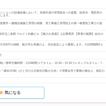
ンションの設備改修において、見積作成や管理組合への提案、給排水・電気等の
します。
迎要件＞建物設備施工管理の経験、管工事施工管理技士や第一種電気工事士の資
央区北二条西 マルイト札幌ビル 【雇入れ直後】上記事業所 【変更の範囲】会社の
0～370,000円※経験、能力等を考慮の上、当社規定により優遇します。※試用期間3ヵ
円
／標準労働時間：1日8時間コアタイム：10:30～15:30フレキシブルタイム：7…
1日～* 週休2日制（ひと月の土日相当日数が公休）※理事会等で業務の都合上、相応の
気になる