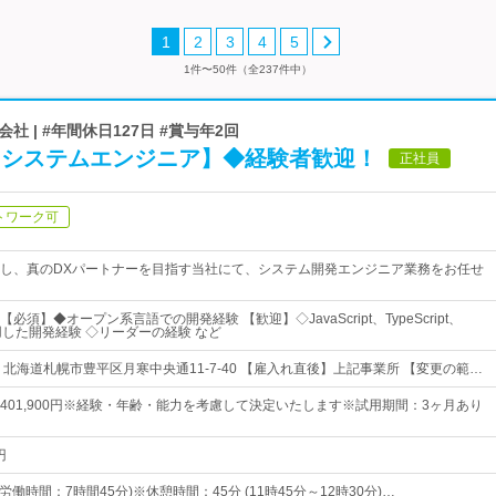
1
2
3
4
5
1件〜50件（全237件中）
 | #年間休日127日 #賞与年2回
【システムエンジニア】◆経験者歓迎！
正社員
トワーク可
し、真のDXパートナーを目指す当社にて、システム開発エンジニア業務をお任せ
須】◆オープン系言語での開発経験 【歓迎】◇JavaScript、TypeScript、
使用した開発経験 ◇リーダーの経験 など
北海道札幌市豊平区月寒中央通11-7-40 【雇入れ直後】上記事業所 【変更の範…
0円～401,900円※経験・年齢・能力を考慮して決定いたします※試用期間：3ヶ月あり
円
(所定労働時間：7時間45分)※休憩時間：45分 (11時45分～12時30分)…