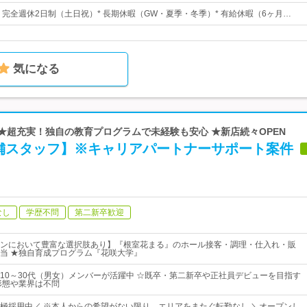
日* 完全週休2日制（土日祝）* 長期休暇（GW・夏季・冬季）* 有給休暇（6ヶ月…
気になる
| ★超充実！独自の教育プログラムで未経験も安心 ★新店続々OPEN
舗スタッフ】※キャリアパートナーサポート案件
なし
学歴不問
第二新卒歓迎
ンにおいて豊富な選択肢あり】『根室花まる』のホール接客・調理・仕入れ・販
当 ★独自育成プログラム『花咲大学』
10～30代（男女）メンバーが活躍中 ☆既卒・第二新卒や正社員デビューを目指す
形態や業界は不問
極採用中／ ※本人からの希望がない限り、エリアをまたぐ転勤なし ＼オープンし