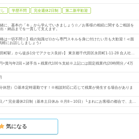
なし
学歴不問
完全週休2日制
第二新卒歓迎
緒に、基本の「キ」から学んでいきましょう☆／お客様の相続に関するご相談を
出・納品までを一貫して支えます。
格は一切不問☆】税の知識ゼロから専門スキルを身に付けたい方も大歓迎！≪面
気軽にお話ししましょう♪
町駅」から徒歩1分でアクセス良好♪】 東京都千代田区永田町1-11-28 合人社…
75円+賞与年2回＋諸手当＋残業代100％支給※上記には固定残業代(20時間分／4万
円
00（70分休憩）◎基本定時退勤です！※相談対応に応じて残業が発生する場合がありま
5日／* 完全週休2日制（基本土日休み ※月8～10日）└まれにお客様の都合で、土…
気になる