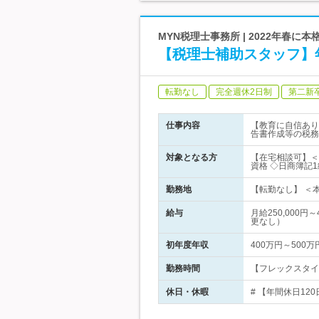
MYN税理士事務所 | 2022年春
【税理士補助スタッフ】
転勤なし
完全週休2日制
第二新
仕事内容
【教育に自信あり
告書作成等の税務
対象となる方
【在宅相談可】＜
資格 ◇日商簿記
勤務地
【転勤なし】 ＜本
給与
月給250,000
更なし）
初年度年収
400万円～500万
勤務時間
【フレックスタイム
休日・休暇
# 【年間休日12