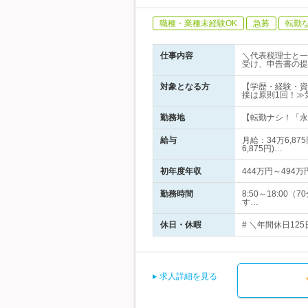
職種・業種未経験OK
急募
転勤
仕事内容
＼代表税理士と一
受け、申告書の提
対象となる方
【学歴・経験・資
接は原則1回！≫
勤務地
【転勤ナシ！「永田
給与
月給：34万6,8
6,875円)…
初年度年収
444万円～494万
勤務時間
8:50～18:
す…
休日・休暇
# ＼年間休日12
求人詳細を見る