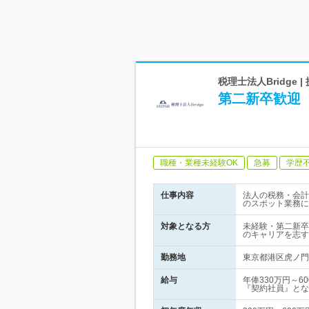
税理士法人Bridg
第二新卒歓迎
職種・業種未経験OK
急募
学歴
仕事内容
法人の税務・会計
のスポット業務に
対象となる方
未経験・第二新卒
のキャリアを志す
勤務地
東京都港区虎ノ門
給与
年俸330万円～
『契約社員』とな