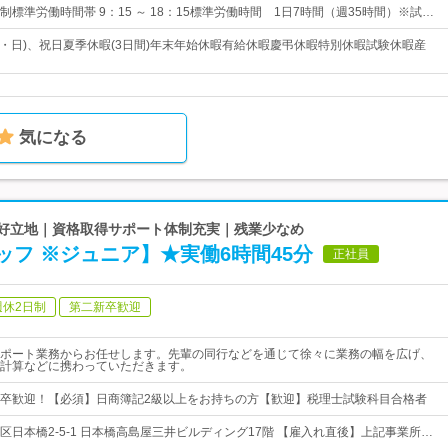
標準労働時間帯 9：15 ～ 18：15標準労働時間 1日7時間（週35時間）※試…
土・日)、祝日夏季休暇(3日間)年末年始休暇有給休暇慶弔休暇特別休暇試験休暇産
気になる
の好立地｜資格取得サポート体制充実｜残業少なめ
フ ※ジュニア】★実働6時間45分
正社員
週休2日制
第二新卒歓迎
ポート業務からお任せします。先輩の同行などを通じて徐々に業務の幅を広げ、
計算などに携わっていただきます。
卒歓迎！【必須】日商簿記2級以上をお持ちの方【歓迎】税理士試験科目合格者
区日本橋2-5-1 日本橋高島屋三井ビルディング17階 【雇入れ直後】上記事業所…