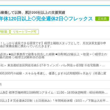
に本格稼働して以降、累計200社以上の支援実績
年休120日以上◇完全週休2日◇フレックス
正社員
卒歓迎
リモートワーク可
！しっかり成長できる環境です】税理士補助スタッフとして、月次決算支援や申
会計業務全般に携わっていただきます。
必須＞■会計事務所で顧客を担当した経験 ■日商簿記2級以上 ＜歓迎＞◇税理士の
1級の資格 ◇税理士試験科目の合格
社＞ 東京都杉並区阿佐谷南1-17-9 ウィンズ・パレ阿佐ヶ谷3階 ※在宅勤務・…
円～400,000円※経験・スキルを考慮し、優遇します※試用期間6ヶ月あり（待遇に変
円
制】標準労働時間1日8時間コアタイム：11:00～16:00休憩時間：60分時間外…
0日以上】# 完全週休2日制（土日祝休み）* 年間有給休暇（10日～／下限は入社半…