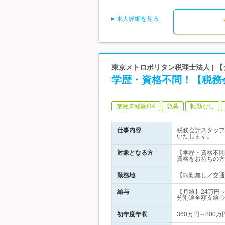
求人詳細を見る
東京メトロポリタン税理士法人 | 
学歴・資格不問！【税務
業種未経験OK
急募
転勤なし
仕事内容
税務会計スタッフ
いたします。
対象となる方
【学歴・資格不問
資格をお持ちの方
勤務地
【転勤無し／交通費
給与
【月給】24万円
分別途全額支給◇
初年度年収
360万円～800万