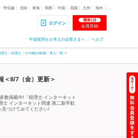
甲信越
北陸
東海
関西
中国
四国
九州
海外
簡単1分
ログイン
会員登録
中途採用をお考えの企業さまへ
ヘルプ
税理士・弁護士・その他)の転職・求人一覧
＜8/7（金）更新＞
多数掲載中!「税理士 インターネット
士 インターネット関連 第二新卒歓
見つけてみてください!