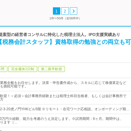
1
2
1件〜50件（全58件中）
e | 提案型の経営者コンサルに特化した税理士法人。IPO支援実績あり
【税務会計スタッフ】資格取得の勉強との両立も可
不問
完全週休2日制
第二新卒歓迎
業務全般をお任せします。決算・申告書作成から、スキルに応じて株価算定など
も挑戦可能です。
歓迎！＜必須＞会計事務所経験または税理士科目合格者、もしくは会計事務所で
方
2-3-20虎ノ門YHKビル5階 ※リモート・在宅ワーク応相談。オンボーディング期…
600万円※経験、能力を考慮のうえ決定します。※試用期間：6ヶ月。期間中は、
ります（…