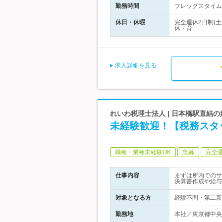
勤務時間
フレックスタイム制
休日・休暇
完全週休2日制(
休・育…
求人詳細を見る
れいわ税理士法人 | 日本橋駅直結
未経験歓迎！【税務スタッ
職種・業種未経験OK
急募
完全
仕事内容
まずは所内でのサ
決算書作成や給与
対象となる方
経験不問・第二新
勤務地
本社／東京都中央