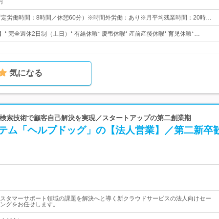
円
30（所定労働時間：8時間／休憩60分）※時間外労働：あり※月平均残業時間：20時…
】* 完全週休2日制（土日）* 有給休暇* 慶弔休暇* 産前産後休暇* 育児休暇*…
気になる
 AI・検索技術で顧客自己解決を実現／スタートアップの第二創業期
システム「ヘルプドッグ」の【法人営業】／第二新卒
スタマーサポート領域の課題を解決へと導く新クラウドサービスの法人向けセー
ングをお任せします。