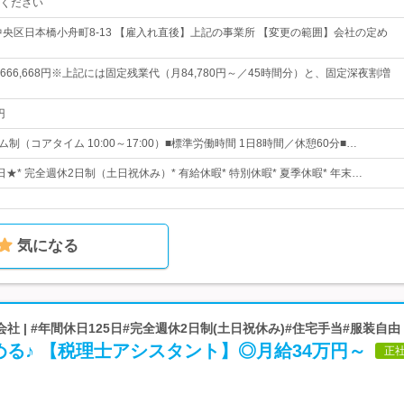
ください
中央区日本橋小舟町8-13 【雇入れ直後】上記の事業所 【変更の範囲】会社の定め
4円～666,668円※上記には固定残業代（月84,780円～／45時間分）と、固定深夜割増
円
ム制（コアタイム 10:00～17:00）■標準労働時間 1日8時間／休憩60分■…
0日★* 完全週休2日制（土日祝休み）* 有給休暇* 特別休暇* 夏季休暇* 年末…
気になる
 | #年間休日125日#完全週休2日制(土日祝休み)#住宅手当#服装自由
る♪ 【税理士アシスタント】◎月給34万円～
正