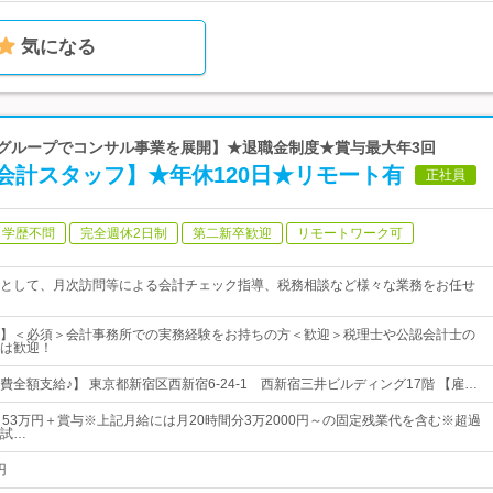
気になる
【グループでコンサル事業を展開】★退職金制度★賞与最大年3回
会計スタッフ】★年休120日★リモート有
正社員
学歴不問
完全週休2日制
第二新卒歓迎
リモートワーク可
として、月次訪問等による会計チェック指導、税務相談など様々な業務をお任せ
】＜必須＞会計事務所での実務経験をお持ちの方＜歓迎＞税理士や公認会計士の
は歓迎！
全額支給♪】 東京都新宿区西新宿6-24-1 西新宿三井ビルディング17階 【雇…
～53万円＋賞与※上記月給には月20時間分3万2000円～の固定残業代を含む※超過
試…
円