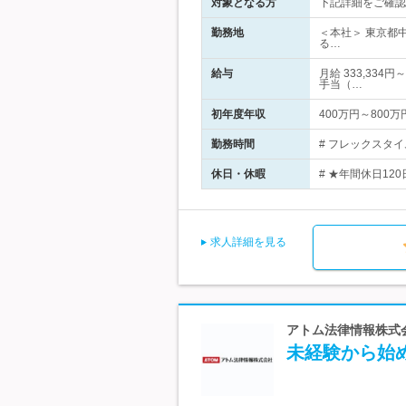
対象となる方
下記詳細をご確認
勤務地
＜本社＞ 東京都
る…
給与
月給 333,33
手当（…
初年度年収
400万円～800万
勤務時間
# フレックスタイ
休日・休暇
# ★年間休日12
求人詳細を見る
アトム法律情報株式会社
未経験から始め