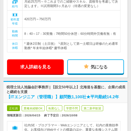
月給25万円～※これまでのご経験やスキル、資格等を考慮して決
定します。※試用期間3ヶ月あり（待遇の変更なし）
給与
420万円～750万円
初年度
年収
勤務
8：40～17：30実働：7時間50分休憩：60分時間外労働有無：有
時間
* 週休2日制（土日祝） └原則として第一土曜日は研修のため通常
休日
休暇
勤務* 年末年始休暇* 慶弔休暇
求人詳細を見る
気になる
税理士法人池脇会計事務所 | 【設立50年以上】北海道を基盤に、企業の成長
と継続を支援
【ITエンジニア（管理職）】顧問数1,100社★平均勤続14.2年
正社員
業種未経験OK
転勤なし
学歴不問
第二新卒歓迎
情報更新日：2026/04/15
終了予定日：
2026/10/08
社内SE・プログラマー・Webエンジニアとして、社内の業務効率
化、お客様向けWebサイトの構築のほか、重要な各種システム開