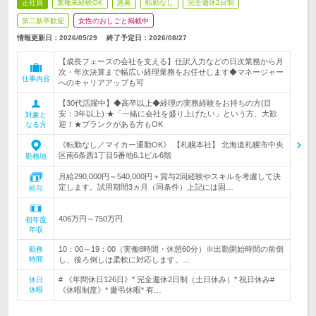
正社員
業種未経験OK
急募
転勤なし
完全週休2日制
第二新卒歓迎
女性のおしごと掲載中
情報更新日：2026/05/29
終了予定日：
2026/08/27
【成長フェーズの会社を支える】仕訳入力などの日次業務から月
次・年次決算まで幅広い経理業務をお任せします◆マネージャー
仕事内容
へのキャリアアップも可
【30代活躍中】◆高卒以上◆経理の実務経験をお持ちの方(目
安：3年以上) ★「一緒に会社を盛り上げたい」という方、大歓
対象と
迎！★ブランクがある方もOK
なる方
《転勤なし／マイカー通勤OK》 【札幌本社】 北海道札幌市中央
区南6条西1丁目5番地6.1ビル6階
勤務地
月給290,000円～540,000円＋賞与2回経験やスキルを考慮して決
定します。試用期間3ヵ月（同条件）上記には固…
給与
406万円～750万円
初年度
年収
10：00～19：00（実働8時間・休憩60分）※出勤開始時間の前倒
勤務
時間
し、後ろ倒しは柔軟に対応します。…
# 《年間休日126日》* 完全週休2日制（土日休み）* 祝日休み#
休日
休暇
《休暇制度》* 慶弔休暇* 有…