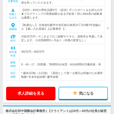
仕事内容
発を担っていただきます。
【20代～40代の男性活躍中】《必須》ITパスポートをお持ちの方
★プログラミングの実務経験がある方歓迎！特にWeb系の経験者
対象と
は優遇します。
なる方
【転勤なし】 北海道札幌市中央区南12条西15丁目4番3号池脇ビ
ル 【雇い入れ直後】上記事業所 【…
勤務地
月給25万円～※これまでのご経験やスキル、資格等を考慮して決
定します。※試用期間3ヶ月あり（待遇の変更なし）
給与
450万円～800万円
初年度
年収
勤務
8：40～17：30実働：7時間50分休憩：60分時間外労働有無：有
時間
* 週休2日制（土日祝） └原則として第一土曜日は研修のため通常
休日
休暇
勤務* 年末年始休暇* 慶弔休暇
求人詳細を見る
気になる
株式会社田中国際会計事務所 | 【クライアントは20代～40代の社長が経営