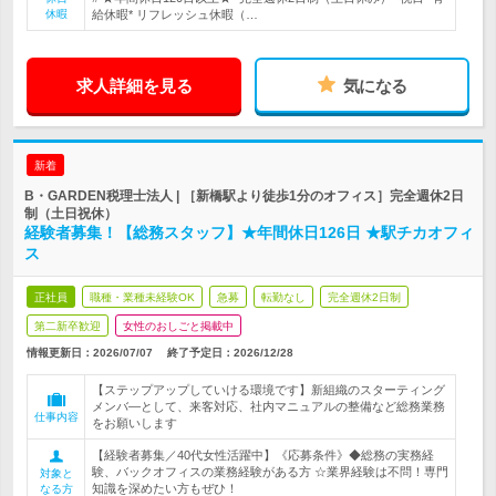
休暇
給休暇* リフレッシュ休暇（…
求人詳細を見る
気になる
新着
B・GARDEN税理士法人 | ［新橋駅より徒歩1分のオフィス］完全週休2日
制（土日祝休）
経験者募集！【総務スタッフ】★年間休日126日 ★駅チカオフィ
ス
正社員
職種・業種未経験OK
急募
転勤なし
完全週休2日制
第二新卒歓迎
女性のおしごと掲載中
情報更新日：2026/07/07
終了予定日：
2026/12/28
【ステップアップしていける環境です】新組織のスターティング
メンバ―として、来客対応、社内マニュアルの整備など総務業務
仕事内容
をお願いします
【経験者募集／40代女性活躍中】《応募条件》◆総務の実務経
験、バックオフィスの業務経験がある方 ☆業界経験は不問！専門
対象と
知識を深めたい方もぜひ！
なる方