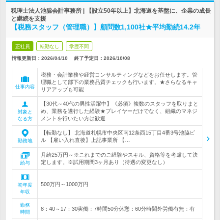
税理士法人池脇会計事務所 | 【設立50年以上】北海道を基盤に、企業の成長
と継続を支援
【税務スタッフ（管理職）】顧問数1,100社★平均勤続14.2年
正社員
転勤なし
学歴不問
情報更新日：2026/04/10
終了予定日：
2026/10/08
税務・会計業務や経営コンサルティングなどをお任せします。管
理職として部下の業務品質チェックも行います。★さらなるキャ
仕事内容
リアアップも可能
【30代～40代の男性活躍中】《必須》複数のスタッフを取りまと
め、業務を遂行した経験★プレイヤーだけでなく、組織のマネジ
対象と
メントを行いたい方は歓迎
なる方
【転勤なし】 北海道札幌市中央区南12条西15丁目4番3号池脇ビ
ル 【雇い入れ直後】上記事業所 【…
勤務地
月給25万円～※これまでのご経験やスキル、資格等を考慮して決
定します。※試用期間3ヶ月あり（待遇の変更なし）
給与
500万円～1000万円
初年度
年収
勤務
8：40～17：30実働：7時間50分休憩：60分時間外労働有無：有
時間