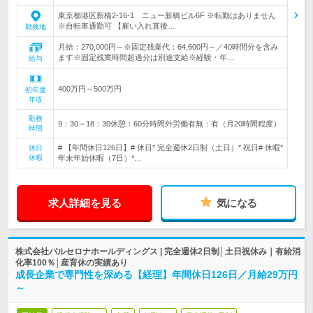
東京都港区新橋2-16-1 ニュー新橋ビル6F ※転勤はありません
※自転車通勤可 【雇い入れ直後…
勤務地
月給：270,000円～※固定残業代：64,600円～／40時間分を含み
ます※固定残業時間超過分は別途支給※経験・年…
給与
400万円～500万円
初年度
年収
勤務
9：30～18：30休憩：60分時間外労働有無：有（月20時間程度）
時間
# 【年間休日126日】# 休日* 完全週休2日制（土日）* 祝日# 休暇*
休日
休暇
年末年始休暇（7日）*…
求人詳細を見る
気になる
株式会社バルセロナホールディングス | 完全週休2日制│土日祝休み｜有給消
化率100％│産育休の実績あり
成長企業で専門性を深める【経理】年間休日126日／月給29万円
～