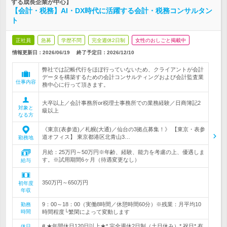
する成長企業が中心】
【会計・税務】AI・DX時代に活躍する会計・税務コンサルタン
ト
正社員
急募
学歴不問
完全週休2日制
女性のおしごと掲載中
情報更新日：2026/06/19
終了予定日：
2026/12/10
弊社では記帳代行をほぼ行っていないため、クライアントが会計
データを構築するための会計コンサルティングおよび会計監査業
仕事内容
務中心に行って頂きます。
大卒以上／会計事務所or税理士事務所での業務経験／日商簿記2
対象と
級以上
なる方
《東京(表参道)／札幌(大通)／仙台の3拠点募集！》 【東京・表参
道オフィス】 東京都港区北青山3…
勤務地
月給：25万円～50万円※年齢、経験、能力を考慮の上、優遇しま
す。※試用期間6ヶ月（待遇変更なし）
給与
350万円～650万円
初年度
年収
9：00～18：00（実働8時間／休憩時間60分）※残業：月平均10
勤務
時間
時間程度└繁閑によって変動します
# ★年間休日120日以上★* 完全週休2日制（土日休み）* 祝日* 有
休日