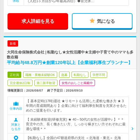
休暇
（入社1ヶ月目から/年最高20日）◆育児休…
求人詳細を見る
気になる
新着
大同生命保険株式会社 | 転勤なし★女性活躍中★主婦や子育て中のママも多
数在籍
平均給与48.8万円★創業120年以上【企業福利厚生プランナー】
正社員
職種・業種未経験OK
急募
転勤なし
学歴不問
完全週休2日制
第二新卒歓迎
女性のおしごと掲載中
情報更新日：2026/08/07
終了予定日：
2026/09/10
【 基本定時(17時)退社 ★リモートも活用した柔軟な働き方 ★ 3
年間の育成期間あり 】企業に向けて福利厚生制度を充実させるた
仕事内容
めのご提案を行います。
【 未経験者歓迎(研修充実) ★ 40～50代の女性が活躍中♪ 】＊＊
育児中の方、長く働きたい方、しっかり稼ぎたい方それぞれに最
対象と
適な環境＊＊
なる方
【転勤なし】全国の47都道府県の支社 ＜北海道・東北＞ 北海