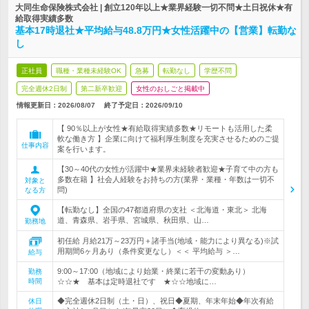
大同生命保険株式会社 | 創立120年以上★業界経験一切不問★土日祝休★有
給取得実績多数
基本17時退社★平均給与48.8万円★女性活躍中の【営業】転勤な
し
正社員
職種・業種未経験OK
急募
転勤なし
学歴不問
完全週休2日制
第二新卒歓迎
女性のおしごと掲載中
情報更新日：2026/08/07
終了予定日：
2026/09/10
【 90％以上が女性★有給取得実績多数★リモートも活用した柔
軟な働き方 】企業に向けて福利厚生制度を充実させるためのご提
仕事内容
案を行います。
【30～40代の女性が活躍中★業界未経験者歓迎★子育て中の方も
多数在籍 】社会人経験をお持ちの方(業界・業種・年数は一切不
対象と
問)
なる方
【転勤なし】全国の47都道府県の支社 ＜北海道・東北＞ 北海
道、青森県、岩手県、宮城県、秋田県、山…
勤務地
初任給 月給21万～23万円＋諸手当(地域・能力により異なる)※試
用期間6ヶ月あり（条件変更なし）＜＜ 平均給与 ＞…
給与
9:00～17:00（地域により始業・終業に若干の変動あり）
勤務
時間
☆☆★ 基本は定時退社です ★☆☆地域に…
◆完全週休2日制（土・日）、祝日◆夏期、年末年始◆年次有給
休日