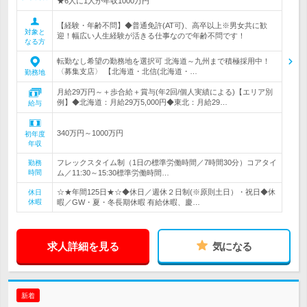
★6人に1人が年収1000万円
【経験・年齢不問】◆普通免許(AT可)、高卒以上※男女共に歓
対象と
迎！幅広い人生経験が活きる仕事なので年齢不問です！
なる方
転勤なし希望の勤務地を選択可 北海道～九州まで積極採用中！
〈募集支店〉 【北海道・北信(北海道・…
勤務地
月給29万円～＋歩合給＋賞与(年2回/個人実績による)【エリア別
例】◆北海道：月給29万5,000円◆東北：月給29…
給与
340万円～1000万円
初年度
年収
フレックスタイム制（1日の標準労働時間／7時間30分）コアタイ
勤務
時間
ム／11:30～15:30標準労働時間…
☆★年間125日★☆◆休日／週休２日制(※原則土日）・祝日◆休
休日
休暇
暇／GW・夏・冬長期休暇 有給休暇、慶…
求人詳細を見る
気になる
新着