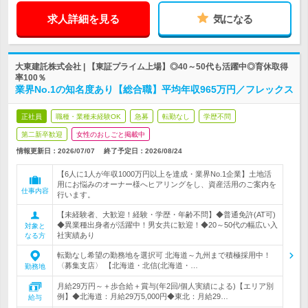
求人詳細を見る
気になる
大東建託株式会社 | 【東証プライム上場】◎40～50代も活躍中◎育休取得
率100％
業界No.1の知名度あり【総合職】平均年収965万円／フレックス
正社員
職種・業種未経験OK
急募
転勤なし
学歴不問
第二新卒歓迎
女性のおしごと掲載中
情報更新日：2026/07/07
終了予定日：
2026/08/24
【6人に1人が年収1000万円以上を達成・業界No.1企業】土地活
用にお悩みのオーナー様へヒアリングをし、資産活用のご案内を
仕事内容
行います。
【未経験者、大歓迎！経験・学歴・年齢不問】◆普通免許(AT可)
◆異業種出身者が活躍中！男女共に歓迎！◆20～50代の幅広い入
対象と
社実績あり
なる方
転勤なし希望の勤務地を選択可 北海道～九州まで積極採用中！
〈募集支店〉 【北海道・北信(北海道・…
勤務地
月給29万円～＋歩合給＋賞与(年2回/個人実績による)【エリア別
例】◆北海道：月給29万5,000円◆東北：月給29…
給与