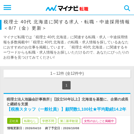
税理士 40代 北海道に関する求人・転職・中途採用情報
＜8/7（金）更新＞
マイナビ転職では「税理士 40代 北海道」に関連する転職・求人・中途採用情
報を多数掲載中!「税理士 40代 北海道」の転職・求人情報を探しているあなた
におすすめのお仕事を掲載しています。「税理士 40代 北海道」に関連するキ
ーワードからも転職・求人情報をお探しいただけるので、あなたにぴったりの
お仕事を見つけてみてください!
1～12件 (全12件中)
1
税理士法人池脇会計事務所 | 【設立50年以上】北海道を基盤に、企業の成長
と継続を支援
【税務スタッフ（一般社員）】顧問数1,100社★平均勤続14.2年
正社員
転勤なし
学歴不問
第二新卒歓迎
女性のおしごと掲載中
情報更新日：2026/04/10
終了予定日：
2026/10/08