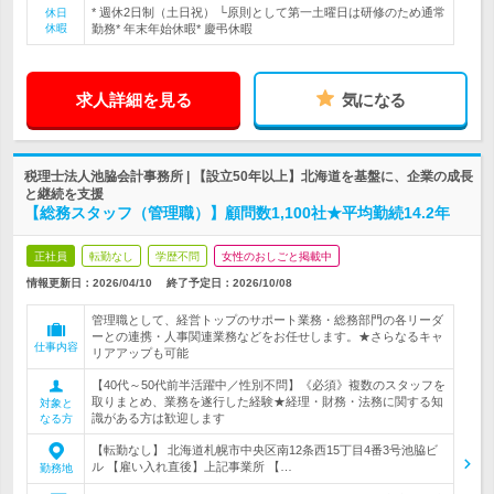
* 週休2日制（土日祝） └原則として第一土曜日は研修のため通常
休日
休暇
勤務* 年末年始休暇* 慶弔休暇
求人詳細を見る
気になる
税理士法人池脇会計事務所 | 【設立50年以上】北海道を基盤に、企業の成長
と継続を支援
【総務スタッフ（管理職）】顧問数1,100社★平均勤続14.2年
正社員
転勤なし
学歴不問
女性のおしごと掲載中
情報更新日：2026/04/10
終了予定日：
2026/10/08
管理職として、経営トップのサポート業務・総務部門の各リーダ
ーとの連携・人事関連業務などをお任せします。★さらなるキャ
仕事内容
リアアップも可能
【40代～50代前半活躍中／性別不問】《必須》複数のスタッフを
取りまとめ、業務を遂行した経験★経理・財務・法務に関する知
対象と
識がある方は歓迎します
なる方
【転勤なし】 北海道札幌市中央区南12条西15丁目4番3号池脇ビ
ル 【雇い入れ直後】上記事業所 【…
勤務地