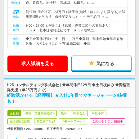
道、青森県、岩手県、宮城県、秋田県、山…
勤務地
初任給 月給21万～23万円＋諸手当(地域・能力により異なる)※試
用期間6ヶ月あり（条件変更なし）＜＜ 平均給与 ＞…
給与
9:00～17:00（地域により始業・終業に若干の変動あり）
勤務
時間
☆☆★ 基本は定時退社です ★☆☆地域に…
◆完全週休2日制（土・日）、祝日◆夏期、年末年始◆年次有給
休日
休暇
休暇（入社1ヶ月目から/年最高20日）◆育…
求人詳細を見る
気になる
H2Rコンサルティング株式会社 | ◆年間休日129日 ◆土日祝休み ◆資格取
得支援（年25万円まで）
経験活かせる【経理職】★入社1年目でマネージャーへの抜擢
も！
正社員
職種・業種未経験OK
急募
転勤なし
学歴不問
完全週休2日制
第二新卒歓迎
リモートワーク可
女性のおしごと掲載中
情報更新日：2026/08/05
終了予定日：
2026/08/27