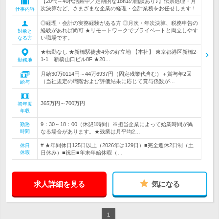
【20代～40代活躍中／定期的な1on1の面談あり♪】伝票処理・月
次決算など、さまざまな企業の経理・会計業務をお任せします！
仕事内容
◎経理・会計の実務経験がある方 ◎月次・年次決算、税務申告の
経験があれば尚可 ★リモートワークでプライベートと両立しやす
対象と
い職場です。
なる方
★転勤なし ★新橋駅徒歩4分の好立地 【本社】 東京都港区新橋2-
1-1 新橋山口ビル8F ★20…
勤務地
月給30万0114円～44万6937円（固定残業代含む）＋賞与年2回
（当社規定の職階および評価結果に応じて賞与係数が…
給与
365万円～700万円
初年度
年収
9：30～18：00（休憩1時間）※担当企業によって始業時間が異
勤務
時間
なる場合があります。★残業は月平均2…
# ★年間休日125日以上（2026年は129日）■完全週休2日制（土
休日
休暇
日休み）■祝日■年末年始休暇（…
求人詳細を見る
気になる
1