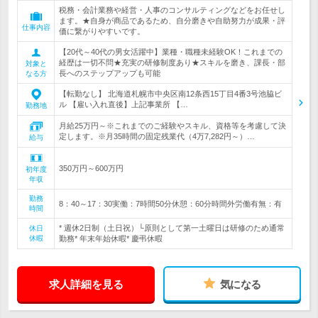
税務・会計業務や経営・人事のコンサルティングなどをお任せし
ます。★自身が商品であるため、自分磨きや自助努力が成果・評
仕事内容
価に繋がりやすいです。
【20代～40代の男女活躍中】業種・職種未経験OK！これまでの
経歴は一切不問★充実の研修制度あり★スキルを磨き、課長・部
対象と
長へのステップアップも可能
なる方
【転勤なし】 北海道札幌市中央区南12条西15丁目4番3号池脇ビ
ル 【雇い入れ直後】上記事業所 【…
勤務地
月給25万円～※これまでのご経験やスキル、資格等を考慮して決
定します。※月35時間の固定残業代（4万7,282円～）…
給与
350万円～600万円
初年度
年収
勤務
8：40～17：30実働：7時間50分休憩：60分時間外労働有無：有
時間
* 週休2日制（土日祝）└原則として第一土曜日は研修のため通常
休日
休暇
勤務* 年末年始休暇* 慶弔休暇
求人詳細を見る
気になる