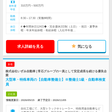
310万円～500万円
初年度
年収
勤務
8:30～17:30（実働8時間）
時間
# ◆年間休日124日◆・完全週休2日制（土日）・祝日・夏季休
休日
休暇
暇・年末年始休暇・有給休暇（入社半年後…
求人詳細を見る
気になる
新着
株式会社いずみ自動車 | 常石グループの一員として安定成長を続ける優良企
業
大型車・特殊車両の【自動車整備士】※整備士1級・自動車検査
員
正社員
情報更新日：2026/05/15
終了予定日：
2026/11/05
自社工場にて、大型トラックやトレーラー、特殊用途自動車など