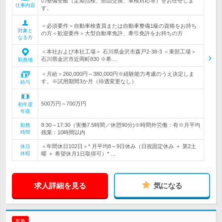
の整備全般（定期点検、部品交換、車検対応等）をお任せしま
仕事内容
す。
＜必須要件＞自動車検査員または自動車整備1級の資格をお持ち
対象と
の方＜歓迎要件＞大型自動車免許、牽引免許をお持ちの方
なる方
＜本社および本社工場＞ 石川県金沢市森戸2-38-3 ＜東部工場＞
石川県金沢市近岡町830 ※希…
勤務地
＜月給＞260,000円～380,000円※経験能力考慮のうえ決定しま
す。※試用期間3か月（待遇変更なし）
給与
500万円～700万円
初年度
年収
8:30～17:30（実働7.5時間／休憩90分)※時間外労働：有※月平均
勤務
時間
残業：10時間以内
＜年間休日102日＞* 月平均8～9日休み（日祝固定休み ＋ 第2土
休日
休暇
曜 ＋ 希望休月1日取得可）* …
求人詳細を見る
気になる
新着