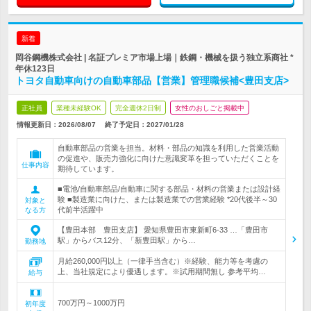
新着
岡谷鋼機株式会社 | 名証プレミア市場上場｜鉄鋼・機械を扱う独立系商社 *
年休123日
トヨタ自動車向けの自動車部品【営業】管理職候補<豊田支店>
正社員
業種未経験OK
完全週休2日制
女性のおしごと掲載中
情報更新日：2026/08/07
終了予定日：
2027/01/28
自動車部品の営業を担当。材料・部品の知識を利用した営業活動
の促進や、販売力強化に向けた意識変革を担っていただくことを
仕事内容
期待しています。
■電池/自動車部品/自動車に関する部品・材料の営業または設計経
験 ■製造業に向けた、または製造業での営業経験 *20代後半～30
対象と
代前半活躍中
なる方
【豊田本部 豊田支店】 愛知県豊田市東新町6-33 …「豊田市
駅」からバス12分、「新豊田駅」から…
勤務地
月給260,000円以上（一律手当含む）※経験、能力等を考慮の
上、当社規定により優遇します。※試用期間無し 参考平均…
給与
700万円～1000万円
初年度