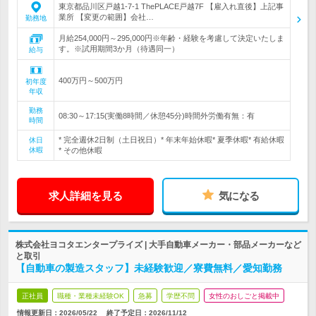
東京都品川区戸越1-7-1 ThePLACE戸越7F 【雇入れ直後】上記事
業所 【変更の範囲】会社…
勤務地
月給254,000円～295,000円※年齢・経験を考慮して決定いたしま
す。※試用期間3か月（待遇同一）
給与
400万円～500万円
初年度
年収
勤務
08:30～17:15(実働8時間／休憩45分)時間外労働有無：有
時間
* 完全週休2日制（土日祝日）* 年末年始休暇* 夏季休暇* 有給休暇
休日
休暇
* その他休暇
求人詳細を見る
気になる
株式会社ヨコタエンタープライズ | 大手自動車メーカー・部品メーカーなど
と取引
【自動車の製造スタッフ】未経験歓迎／寮費無料／愛知勤務
正社員
職種・業種未経験OK
急募
学歴不問
女性のおしごと掲載中
情報更新日：2026/05/22
終了予定日：
2026/11/12