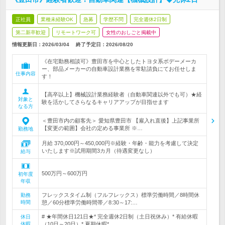
正社員
業種未経験OK
急募
学歴不問
完全週休2日制
第二新卒歓迎
リモートワーク可
女性のおしごと掲載中
情報更新日：2026/03/04
終了予定日：
2026/08/20
《在宅勤務相談可》豊田市を中心としたトヨタ系ボデーメーカ
ー、部品メーカーの自動車設計業務を常駐請負にてお任せしま
仕事内容
す！
【高卒以上】機械設計業務経験者（自動車関連以外でも可）★経
対象と
験を活かしてさらなるキャリアアップが目指せます
なる方
＜豊田市内の顧客先＞ 愛知県豊田市 【雇入れ直後】上記事業所
【変更の範囲】会社の定める事業所 ※…
勤務地
月給 370,000円～450,000円※経験・年齢・能力を考慮して決定
いたします※試用期間3カ月（待遇変更なし）
給与
500万円～600万円
初年度
年収
フレックスタイム制（フルフレックス）標準労働時間／8時間休
勤務
時間
憩／60分標準労働時間帯／8:30～17:…
# ★年間休日121日★* 完全週休2日制（土日祝休み）* 有給休暇
休日
休暇
（10日～20日）* 夏期休暇*…