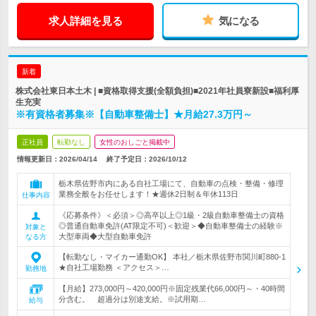
求人詳細を見る
気になる
新着
株式会社東日本土木 | ■資格取得支援(全額負担)■2021年社員寮新設■福利厚
生充実
※有資格者募集※【自動車整備士】★月給27.3万円～
正社員
転勤なし
女性のおしごと掲載中
情報更新日：2026/04/14
終了予定日：
2026/10/12
栃木県佐野市内にある自社工場にて、自動車の点検・整備・修理
業務全般をお任せします！★週休2日制＆年休113日
仕事内容
《応募条件》＜必須＞◎高卒以上◎1級・2級自動車整備士の資格
◎普通自動車免許(AT限定不可)＜歓迎＞◆自動車整備士の経験※
対象と
大型車両◆大型自動車免許
なる方
【転勤なし・マイカー通勤OK】 本社／栃木県佐野市関川町880-1
★自社工場勤務 ＜アクセス＞…
勤務地
【月給】273,000円～420,000円※固定残業代66,000円～・40時間
分含む。 超過分は別途支給。※試用期…
給与