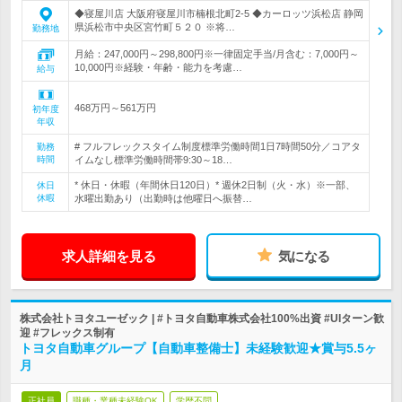
◆寝屋川店 大阪府寝屋川市楠根北町2-5 ◆カーロッツ浜松店 静岡
県浜松市中央区宮竹町５２０ ※将…
勤務地
月給：247,000円～298,800円※一律固定手当/月含む：7,000円～
10,000円※経験・年齢・能力を考慮…
給与
468万円～561万円
初年度
年収
# フルフレックスタイム制度標準労働時間1日7時間50分／コアタ
勤務
時間
イムなし標準労働時間帯9:30～18…
* 休日・休暇（年間休日120日）* 週休2日制（火・水）※一部、
休日
休暇
水曜出勤あり（出勤時は他曜日へ振替…
求人詳細を見る
気になる
株式会社トヨタユーゼック | #トヨタ自動車株式会社100%出資 #UIターン歓
迎 #フレックス制有
トヨタ自動車グループ【自動車整備士】未経験歓迎★賞与5.5ヶ
月
正社員
職種・業種未経験OK
学歴不問