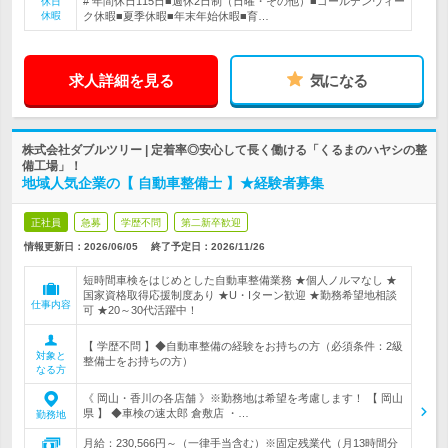
# 年間休日115日■週休2日制（日曜・その他）■ゴールデンウィー
休日
休暇
ク休暇■夏季休暇■年末年始休暇■育…
求人詳細を見る
気になる
株式会社ダブルツリー | 定着率◎安心して長く働ける「くるまのハヤシの整
備工場」！
地域人気企業の【 自動車整備士 】★経験者募集
正社員
急募
学歴不問
第二新卒歓迎
情報更新日：2026/06/05
終了予定日：
2026/11/26
短時間車検をはじめとした自動車整備業務 ★個人ノルマなし ★
国家資格取得応援制度あり ★U・Iターン歓迎 ★勤務希望地相談
仕事内容
可 ★20～30代活躍中！
【 学歴不問 】◆自動車整備の経験をお持ちの方（必須条件：2級
対象と
整備士をお持ちの方）
なる方
《 岡山・香川の各店舗 》※勤務地は希望を考慮します！ 【 岡山
県 】 ◆車検の速太郎 倉敷店 ・…
勤務地
月給：230,566円～（一律手当含む）※固定残業代（月13時間分