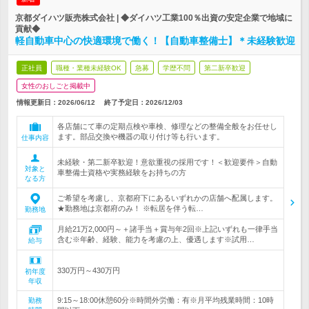
京都ダイハツ販売株式会社 | ◆ダイハツ工業100％出資の安定企業で地域に
貢献◆
軽自動車中心の快適環境で働く！【自動車整備士】＊未経験歓迎
正社員
職種・業種未経験OK
急募
学歴不問
第二新卒歓迎
女性のおしごと掲載中
情報更新日：2026/06/12
終了予定日：
2026/12/03
各店舗にて車の定期点検や車検、修理などの整備全般をお任せし
ます。部品交換や機器の取り付け等も行います。
仕事内容
未経験・第二新卒歓迎！意欲重視の採用です！＜歓迎要件＞自動
対象と
車整備士資格や実務経験をお持ちの方
なる方
ご希望を考慮し、京都府下にあるいずれかの店舗へ配属します。
★勤務地は京都府のみ！ ※転居を伴う転…
勤務地
月給21万2,000円～＋諸手当＋賞与年2回※上記いずれも一律手当
含む※年齢、経験、能力を考慮の上、優遇します※試用…
給与
330万円～430万円
初年度
年収
9:15～18:00休憩60分※時間外労働：有※月平均残業時間：10時
勤務