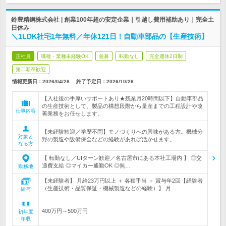
鈴豊精鋼株式会社 | 創業100年超の安定企業｜引越し費用補助あり｜完全土
日休み
＼1LDK社宅1年無料／年休121日！自動車部品の【生産技術】
正社員
職種・業種未経験OK
急募
転勤なし
完全週休2日制
第二新卒歓迎
情報更新日：2026/04/28
終了予定日：
2026/10/26
【入社後の手厚いサポートあり★残業月20時間以下】自動車部品
の生産技術として、製品の構想段階から量産までの工程設計や改
仕事内容
善業務をお任せします。
【未経験歓迎／学歴不問】モノづくりへの興味がある方。機械分
対象と
野の製造や設備保全などの経験があれば活かせます。
なる方
【 転勤なし／UIターン歓迎／名古屋市にある本社工場内 】 ◎交
通費支給 ◎マイカー通勤OK ◎無…
勤務地
【未経験者】 月給23万円以上 ＋ 各種手当 ＋ 賞与年2回【経験者
（生産技術・品質保証・機械製造などの経験）】 月…
給与
400万円～500万円
初年度
年収