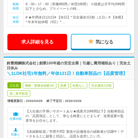
8：00～17：00（実働8時間／休憩1時間） ※残業は月平均20時間
勤務
時間
以下と少なめ。プライベートの時…
# ★年間休日121日# 【休日】* 完全週休2日制（土日）# 【休暇】
休日
休暇
* 年末年始休暇（9日）* …
求人詳細を見る
気になる
鈴豊精鋼株式会社 | 創業100年超の安定企業｜引越し費用補助あり｜完全土
日休み
＼1LDK社宅1年無料／年休121日！自動車部品の【品質管理】
正社員
職種・業種未経験OK
急募
転勤なし
完全週休2日制
第二新卒歓迎
情報更新日：2026/04/28
終了予定日：
2026/10/26
【入社後の手厚いサポートあり★残業月20時間以下】自動車部品
の「品質保証」として、単なる検査にとどまらず、改善提案や監
仕事内容
査等をお任せします。
【未経験歓迎／学歴不問】製造や設備保全の経験者が活躍中！デ
対象と
ータをもとに顧客と対話し、品質を追求したい方。