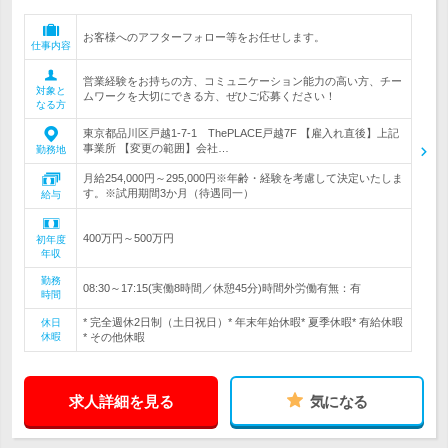
お客様へのアフターフォロー等をお任せします。
仕事内容
営業経験をお持ちの方、コミュニケーション能力の高い方、チー
対象と
ムワークを大切にできる方、ぜひご応募ください！
なる方
東京都品川区戸越1-7-1 ThePLACE戸越7F 【雇入れ直後】上記
事業所 【変更の範囲】会社…
勤務地
月給254,000円～295,000円※年齢・経験を考慮して決定いたしま
す。※試用期間3か月（待遇同一）
給与
400万円～500万円
初年度
年収
勤務
08:30～17:15(実働8時間／休憩45分)時間外労働有無：有
時間
* 完全週休2日制（土日祝日）* 年末年始休暇* 夏季休暇* 有給休暇
休日
休暇
* その他休暇
求人詳細を見る
気になる