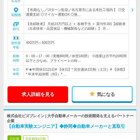
なる方
【 転勤なし／UIターン歓迎／名古屋市にある本社工場内 】 ◎交
通費支給 ◎マイカー通勤OK ◎無…
勤務地
【未経験者】 月給23万円以上 ＋ 各種手当 ＋ 賞与年2回【経験者
（生産技術・品質保証・機械製造などの経験）】 月…
給与
400万円～500万円
初年度
年収
8：00～17：00（実働8時間／休憩1時間） ※残業は月平均20時間
勤務
時間
以下と少なめ。プライベートの時…
# ★年間休日121日# 【休日】* 完全週休2日制（土日）# 【休暇】
休日
休暇
* 年末年始休暇（9日）* …
求人詳細を見る
気になる
株式会社ビズブレイン | 大手自動車メーカーの技術開発を支えるパートナー
企業
【自動車実験エンジニア】◆静岡◆自動車メーカーと直取引
正社員
完全週休2日制