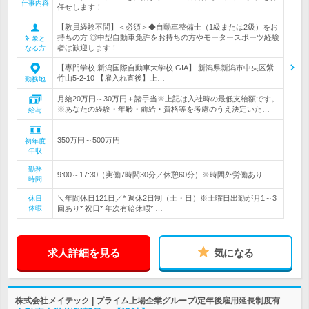
仕事内容
任せします！
【教員経験不問】＜必須＞◆自動車整備士（1級または2級）をお
持ちの方 ◎中型自動車免許をお持ちの方やモータースポーツ経験
対象と
者は歓迎します！
なる方
【専門学校 新潟国際自動車大学校 GIA】 新潟県新潟市中央区紫
竹山5-2-10 【雇入れ直後】上…
勤務地
月給20万円～30万円＋諸手当※上記は入社時の最低支給額です。
※あなたの経験・年齢・前給・資格等を考慮のうえ決定いた…
給与
350万円～500万円
初年度
年収
勤務
9:00～17:30（実働7時間30分／休憩60分）※時間外労働あり
時間
＼年間休日121日／* 週休2日制（土・日）※土曜日出勤が月1～3
休日
休暇
回あり* 祝日* 年次有給休暇* …
求人詳細を見る
気になる
株式会社メイテック | プライム上場企業グループ/定年後雇用延長制度有