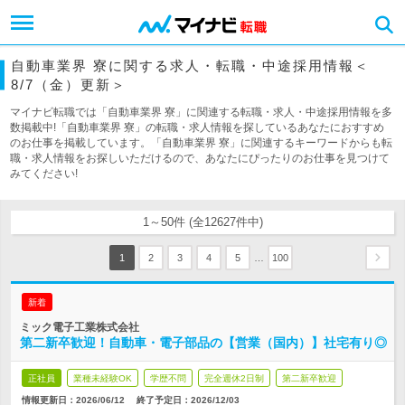
自動車業界 寮に関する求人・転職・中途採用情報＜
8/7（金）更新＞
マイナビ転職では「自動車業界 寮」に関連する転職・求人・中途採用情報を多
数掲載中!「自動車業界 寮」の転職・求人情報を探しているあなたにおすすめ
のお仕事を掲載しています。「自動車業界 寮」に関連するキーワードからも転
職・求人情報をお探しいただけるので、あなたにぴったりのお仕事を見つけて
みてください!
1～50件 (全12627件中)
…
1
2
3
4
5
100
新着
ミック電子工業株式会社
第二新卒歓迎！自動車・電子部品の【営業（国内）】社宅有り◎
正社員
業種未経験OK
学歴不問
完全週休2日制
第二新卒歓迎
情報更新日：2026/06/12
終了予定日：
2026/12/03