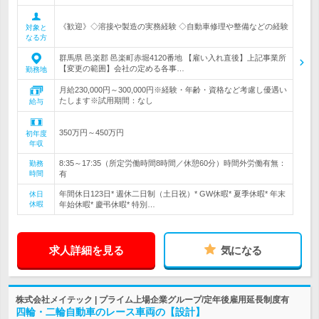
《歓迎》◇溶接や製造の実務経験 ◇自動車修理や整備などの経験
対象と
なる方
群馬県 邑楽郡 邑楽町赤堀4120番地 【雇い入れ直後】上記事業所
【変更の範囲】会社の定める各事…
勤務地
月給230,000円～300,000円※経験・年齢・資格など考慮し優遇い
たします※試用期間：なし
給与
350万円～450万円
初年度
年収
8:35～17:35（所定労働時間8時間／休憩60分）時間外労働有無：
勤務
時間
有
年間休日123日* 週休二日制（土日祝）* GW休暇* 夏季休暇* 年末
休日
休暇
年始休暇* 慶弔休暇* 特別…
求人詳細を見る
気になる
株式会社メイテック | プライム上場企業グループ/定年後雇用延長制度有
四輪・二輪自動車のレース車両の【設計】