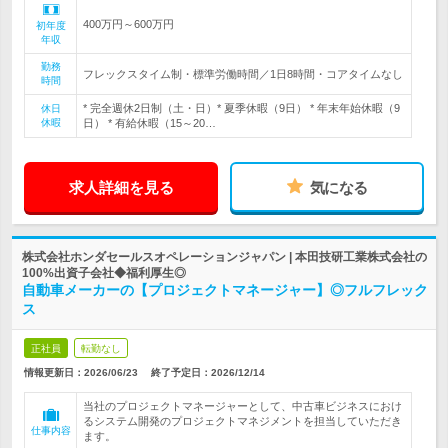
400万円～600万円
初年度
年収
勤務
フレックスタイム制・標準労働時間／1日8時間・コアタイムなし
時間
* 完全週休2日制（土・日）* 夏季休暇（9日） * 年末年始休暇（9
休日
休暇
日） * 有給休暇（15～20…
求人詳細を見る
気になる
株式会社ホンダセールスオペレーションジャパン | 本田技研工業株式会社の
100%出資子会社◆福利厚生◎
自動車メーカーの【プロジェクトマネージャー】◎フルフレック
ス
正社員
転勤なし
情報更新日：2026/06/23
終了予定日：
2026/12/14
当社のプロジェクトマネージャーとして、中古車ビジネスにおけ
るシステム開発のプロジェクトマネジメントを担当していただき
仕事内容
ます。