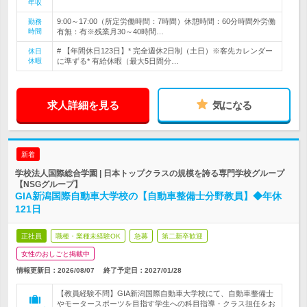
年収
9:00～17:00（所定労働時間：7時間）休憩時間：60分時間外労働
勤務
時間
有無：有※残業月30～40時間…
# 【年間休日123日】* 完全週休2日制（土日）※客先カレンダー
休日
休暇
に準ずる* 有給休暇（最大5日間分…
求人詳細を見る
気になる
新着
学校法人国際総合学園 | 日本トップクラスの規模を誇る専門学校グループ
【NSGグループ】
GIA新潟国際自動車大学校の【自動車整備士分野教員】◆年休
121日
正社員
職種・業種未経験OK
急募
第二新卒歓迎
女性のおしごと掲載中
情報更新日：2026/08/07
終了予定日：
2027/01/28
【教員経験不問】GIA新潟国際自動車大学校にて、自動車整備士
やモータースポーツを目指す学生への科目指導・クラス担任をお