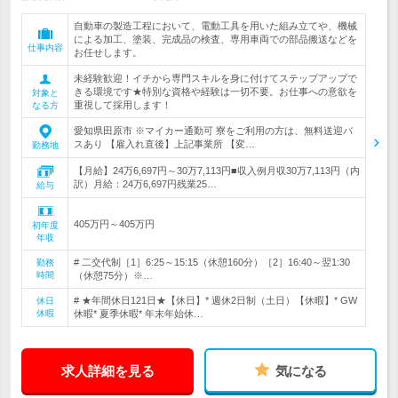
自動車の製造工程において、電動工具を用いた組み立てや、機械
による加工、塗装、完成品の検査、専用車両での部品搬送などを
仕事内容
お任せします。
未経験歓迎！イチから専門スキルを身に付けてステップアップで
きる環境です★特別な資格や経験は一切不要。お仕事への意欲を
対象と
重視して採用します！
なる方
愛知県田原市 ※マイカー通勤可 寮をご利用の方は、無料送迎バ
スあり 【雇入れ直後】上記事業所 【変…
勤務地
【月給】24万6,697円～30万7,113円■収入例月収30万7,113円（内
訳）月給：24万6,697円残業25…
給与
405万円～405万円
初年度
年収
# 二交代制［1］6:25～15:15（休憩160分）［2］16:40～翌1:30
勤務
時間
（休憩75分）※…
# ★年間休日121日★【休日】* 週休2日制（土日）【休暇】* GW
休日
休暇
休暇* 夏季休暇* 年末年始休…
求人詳細を見る
気になる