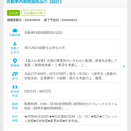
自動車内装樹脂部品の【設計】
正社員
完全週休2日制
情報更新日：2026/08/05
終了予定日：
2026/08/31
自動車内装樹脂部品の設計
仕事内容
3D CADの経験をお持ちの方
対象と
なる方
【雇入れ直後】全国の事業所のいずれかに配属。派遣先企業にて
就業 ＜勤務地考慮＞ ご希望を考慮し、ご…
勤務地
月給27万400円～43万4700円＋賞与（年2回）＋諸手当（残業代
全額支給、交通費等）※経験・能力を考慮の上、優遇…
給与
530万円～960万円
初年度
年収
勤務時間：9:00～18:00(休憩時間 1時間00分)※フレックスタイム
勤務
時間
制有（標準労働時間8時間）…
★年間休日124日★■完全週休2日制（土・日）■祝日■リフレッシ
休日
休暇
ュ休暇■GW休暇■夏季休暇■年末年始…