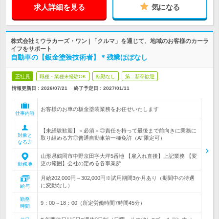
求人詳細を見る
気になる
株式会社ミウラカーズ・ワン | 「クルマ」を通じて、地域のお客様のカーラ
イフをサポート
自動車の【鈑金塗装技術者】＊残業ほぼなし
正社員
職種・業種未経験OK
転勤なし
第二新卒歓迎
情報更新日：2026/07/21
終了予定日：
2027/01/11
お客様のお車の板金塗装業務をお任せいたします
仕事内容
【未経験歓迎】＜必須＞◎責任を持って最後まで前向きに業務に
対象と
取り組める方◎普通自動車第一種免許（AT限定可）
なる方
山形県鶴岡市中野京田字大坪5番地 【雇入れ直後】上記業務 【変
更の範囲】会社の定める各事業所
勤務地
月給202,000円～302,000円※試用期間3か月あり（期間中の待遇
に変動なし）
給与
勤務
9：00～18：00（所定労働時間7時間45分）
時間