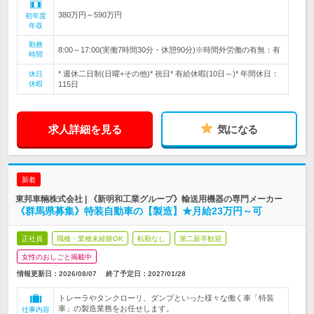
380万円～590万円
初年度
年収
勤務
8:00～17:00(実働7時間30分・休憩90分)※時間外労働の有無：有
時間
* 週休二日制(日曜+その他)* 祝日* 有給休暇(10日～)* 年間休日：
休日
休暇
115日
求人詳細を見る
気になる
新着
東邦車輛株式会社 | 《新明和工業グループ》輸送用機器の専門メーカー
《群馬県募集》特装自動車の【製造】★月給23万円～可
正社員
職種・業種未経験OK
転勤なし
第二新卒歓迎
女性のおしごと掲載中
情報更新日：2026/08/07
終了予定日：
2027/01/28
トレーラやタンクローリ、ダンプといった様々な働く車「特装
車」の製造業務をお任せします。
仕事内容