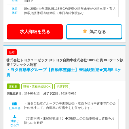
時間
間以下
週休2日制※年間休日116日GW夏季休暇年末年始休暇出産・育児
休日
休暇
休暇介護休暇有給休暇（半日有給制度あり…
求人詳細を見る
気になる
新着
株式会社トヨタユーゼック | #トヨタ自動車株式会社100%出資 #UIターン歓
迎 #フレックス制有
トヨタ自動車グループ【自動車整備士】未経験歓迎★賞与5.4ヶ
月
正社員
職種・業種未経験OK
学歴不問
情報更新日：2026/06/12
終了予定日：
2026/09/10
トヨタ自動車グループの中古車販売・流通を担う中古車専門の会
社の当社にて、自動車の整備士をお任せします。
仕事内容
【学歴不問・未経験歓迎！】◆2級以上の自動車整備士資格をお
対象と
持ちの方歓迎
なる方