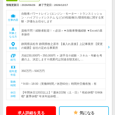
情報更新日：2026/06/26
終了予定日：
2026/12/17
自動車パワートレイン (エンジン・モーター・トランスミッショ
ン・ハイブリッドシステム など)の性能/耐久/環境性能に関する実
仕事内容
験・評価をお任せします
資格不問！経験者歓迎！＜必須＞▼自動車整備経験 ▼Excelの基
対象と
本操作
なる方
静岡県浜松市 静岡県牧之原市 【雇入れ直後】上記事業所 【変更
の範囲】会社の定める事業所
勤務地
月給230,000円～350,000円 ＋ 諸手当※経験・スキル・年齢を考
慮の上、決定します※残業代は別途全額支給し…
給与
350万円～500万円
初年度
年収
勤務
* 9:00～18:00（実働8時間／休憩60分）時間外労働有無：有
時間
【年間休日120日以上】* 週休2日制（土・日）* 有給休暇* GW休
休日
休暇
暇* 夏季休暇* 年末年始休暇…
求人詳細を見る
気になる