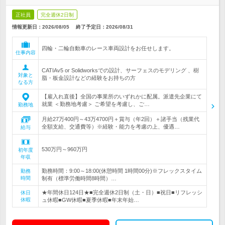
正社員
完全週休2日制
情報更新日：2026/08/05
終了予定日：
2026/08/31
四輪・二輪自動車のレース車両設計をお任せします。
仕事内容
CATIAv5 or Solidworksでの設計、サーフェスのモデリング 、樹
対象と
脂・板金設計などの経験をお持ちの方
なる方
【雇入れ直後】全国の事業所のいずれかに配属。派遣先企業にて
就業 ＜勤務地考慮＞ ご希望を考慮し、ご…
勤務地
月給27万400円～43万4700円＋賞与（年2回）＋諸手当（残業代
全額支給、交通費等）※経験・能力を考慮の上、優遇…
給与
530万円～960万円
初年度
年収
勤務時間：9:00～18:00(休憩時間 1時間00分)※フレックスタイム
勤務
時間
制有（標準労働時間8時間）…
★年間休日124日★■完全週休2日制（土・日）■祝日■リフレッシ
休日
休暇
ュ休暇■GW休暇■夏季休暇■年末年始…