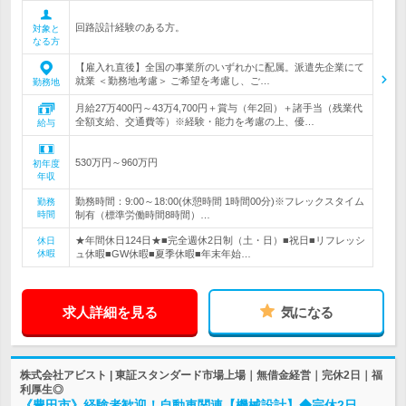
回路設計経験のある方。
対象と
なる方
【雇入れ直後】全国の事業所のいずれかに配属。派遣先企業にて
就業 ＜勤務地考慮＞ ご希望を考慮し、ご…
勤務地
月給27万400円～43万4,700円＋賞与（年2回）＋諸手当（残業代
全額支給、交通費等）※経験・能力を考慮の上、優…
給与
530万円～960万円
初年度
年収
勤務時間：9:00～18:00(休憩時間 1時間00分)※フレックスタイム
勤務
時間
制有（標準労働時間8時間）…
★年間休日124日★■完全週休2日制（土・日）■祝日■リフレッシ
休日
休暇
ュ休暇■GW休暇■夏季休暇■年末年始…
求人詳細を見る
気になる
株式会社アビスト | 東証スタンダード市場上場｜無借金経営｜完休2日｜福
利厚生◎
《豊田市》経験者歓迎！自動車関連【機械設計】◆完休2日