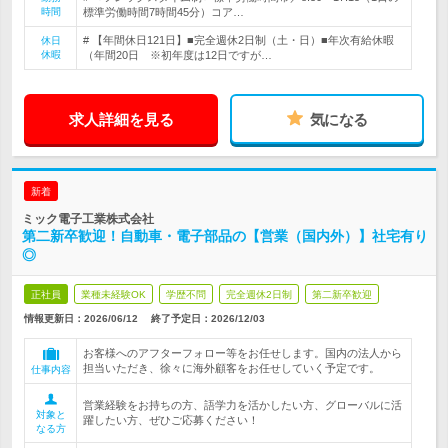
時間
標準労働時間7時間45分）コア…
# 【年間休日121日】■完全週休2日制（土・日）■年次有給休暇
休日
休暇
（年間20日 ※初年度は12日ですが…
求人詳細を見る
気になる
新着
ミック電子工業株式会社
第二新卒歓迎！自動車・電子部品の【営業（国内外）】社宅有り
◎
正社員
業種未経験OK
学歴不問
完全週休2日制
第二新卒歓迎
情報更新日：2026/06/12
終了予定日：
2026/12/03
お客様へのアフターフォロー等をお任せします。国内の法人から
担当いただき、徐々に海外顧客をお任せしていく予定です。
仕事内容
営業経験をお持ちの方、語学力を活かしたい方、グローバルに活
対象と
躍したい方、ぜひご応募ください！
なる方