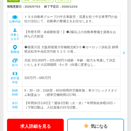
情報更新日：2026/07/03
終了予定日：
2026/12/24
トヨタ自動車グループの中古車販売・流通を担う中古車専門の会
社の当社にて、自動車の整備士をお任せします。
仕事内容
【学歴不問・未経験歓迎！】◆2級以上の自動車整備士資格をお
対象と
持ちの方歓迎
なる方
◆寝屋川店 大阪府寝屋川市楠根北町2-5 ◆カーロッツ浜松店 静岡
県浜松市中央区宮竹町５２０ ※将…
勤務地
月給 203,000円～325,000円※経験・年齢・能力を考慮して決定
いたします※試用期間：6ヶ月（待遇に変更なし…
給与
320万円～685万円
初年度
年収
9：30～18：15休憩：60分時間外労働有無：有※フレックスタイ
勤務
時間
ム制度あり （標準労働時間1日7時…
【年間休日116日】* 週休2日制（火・水）* 年間有給休暇10日～
休日
休暇
（下限日数は、入社直後の付与日数…
求人詳細を見る
気になる