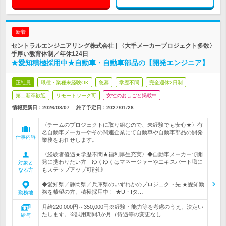
新着
セントラルエンジニアリング株式会社 | 〈大手メーカープロジェクト多数〉
手厚い教育体制／年休124日
★愛知積極採用中★自動車・自動車部品の【開発エンジニア】
正社員
職種・業種未経験OK
急募
学歴不問
完全週休2日制
第二新卒歓迎
リモートワーク可
女性のおしごと掲載中
情報更新日：2026/08/07
終了予定日：
2027/01/28
〈チームのプロジェクトに取り組むので、未経験でも安心★〉有
名自動車メーカーやその関連企業にて自動車や自動車部品の開発
仕事内容
業務をお任せします。
〈経験者優遇★学歴不問★福利厚生充実〉◆自動車メーカーで開
発に携わりたい方 ゆくゆくはマネージャーやエキスパート職に
対象と
もステップアップ可能◎
なる方
◆愛知県／静岡県／兵庫県のいずれかのプロジェクト先 ★愛知勤
務を希望の方、積極採用中！ ★U・Iタ…
勤務地
月給220,000円～350,000円※経験・能力等を考慮のうえ、決定い
たします。※試用期間3か月（待遇等の変更なし…
給与