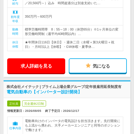
／20,566円～）込み 時間超過分は別途支給いた…
給与
350万円～600万円
初年度
年収
標準労働時間帯 8：55～18：00（休憩65分）※1ヶ月単位の変
勤務
時間
形労働時間制（週平均40時間以内）…
★年間休日116日【休日】・週休二日（水曜＋第3火曜日＋祝
休日
休暇
日）・月8日以上【休暇】・GW休暇・夏季休…
求人詳細を見る
気になる
株式会社メイテック | プライム上場企業グループ/定年後雇用延長制度有
電気自動車の【インバーター設計開発】
正社員
完全週休2日制
情報更新日：2026/08/05
終了予定日：
2026/12/17
電動車向けのインバータの電気設計を担当頂きます。先行開発に
も上流から携われ、大手メーカーエンジニアと同等のポジション
仕事内容
で働けます。