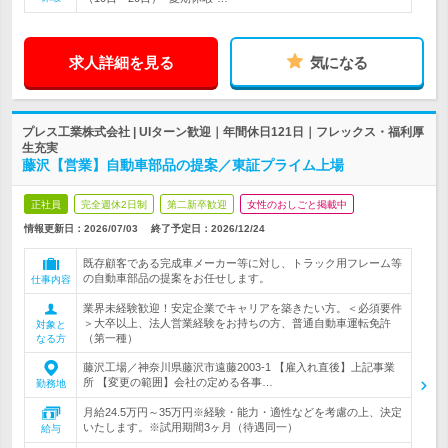
求人詳細を見る
気になる
プレス工業株式会社 | UIターン歓迎｜年間休日121日｜フレックス・福利厚
生充実
藤沢【営業】自動車部品の提案／東証プライム上場
正社員
完全週休2日制
第二新卒歓迎
女性のおしごと掲載中
情報更新日：2026/07/03
終了予定日：
2026/12/24
既存顧客である完成車メーカー等に対し、トラック用フレーム等
の自動車部品の提案をお任せします。
仕事内容
業界未経験歓迎！安定企業でキャリアを築きたい方。＜必須要件
＞大卒以上、法人営業経験をお持ちの方、普通自動車運転免許
対象と
（第一種）
なる方
藤沢工場／神奈川県藤沢市遠藤2003-1 【雇入れ直後】上記事業
所 【変更の範囲】会社の定める各事…
勤務地
月給24.5万円～35万円※経験・能力・適性などを考慮の上、決定
いたします。※試用期間3ヶ月（待遇同一）
給与