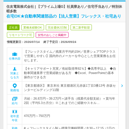
住友電装株式会社 | 【プライム上場G】社員寮あり／住宅手当あり／特別休
暇多数
在宅OK★自動車関連部品の【法人営業】フレックス・社宅あり
正社員
業種未経験OK
完全週休2日制
第二新卒歓迎
リモートワーク可
女性のおしごと掲載中
情報更新日：2026/07/14
終了予定日：
2026/09/24
【フレックスタイム／残業月平均約15H／世界シェアTOPクラス
で営業しやすい】国内外のメーカーを中心とした営業業務をお任
仕事内容
せします。
【キャリアサポート充実／有給取得率82％】◆高専卒以上 ◆自
動車関連業界で営業経験がある方 ◆Excel、PowerPointの基本
対象と
操作ができる方
なる方
【東京都港区】 東京本社 東京都港区元赤坂1丁目3番13号 赤坂セ
ンタービルディング11階
勤務地
月給：26.8万円～39.2万円＋諸手当（残業代全額支給）＋賞与年
2回（平均5.3カ月分）※これまでのご経験やスキル…
給与
470万円～750万円
初年度
年収
# ＜フレックスタイム制＞標準労働時間帯／8:30～17:15（1日の
勤務