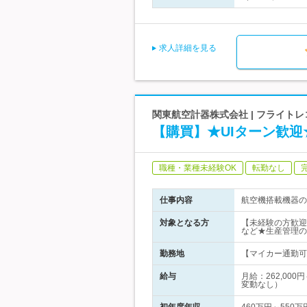
求人詳細を見る
関東航空計器株式会社 | フライト
【購買】★UIターン歓迎
職種・業種未経験OK
転勤なし
仕事内容
航空機搭載機器の
対象となる方
【未経験の方歓迎
など★生産管理の
勤務地
【マイカー通勤可
給与
月給：262,00
変動なし）