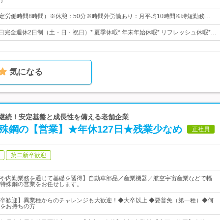
円
0 （所定労働時間8時間）※休憩：50分※時間外労働あり：月平均10時間※時短勤務…
日完全週休2日制（土・日・祝日）* 夏季休暇* 年末年始休暇* リフレッシュ休暇*…
気になる
を継続！安定基盤と成長性を備える老舗企業
殊鋼の【営業】★年休127日★残業少なめ
正社員
第二新卒歓迎
や内勤業務を通じて基礎を習得】自動車部品／産業機器／航空宇宙産業などで幅
特殊鋼の営業をお任せします。
卒歓迎】異業種からのチャレンジも大歓迎！◆大卒以上 ◆要普免（第一種）◆何
をお持ちの方