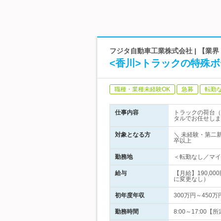
フジタ自動車工業株式会社 | 【業
<香川>トラックの特殊
職種・業種未経験OK
急募
転勤
仕事内容
トラックの荷台（
タルでお任せしま
対象となる方
＼ 未経験・第二新
卒以上
勤務地
＜転勤なし／マイ
給与
【月給】190,
に変更なし）
初年度年収
300万円～450万
勤務時間
8:00～17:0