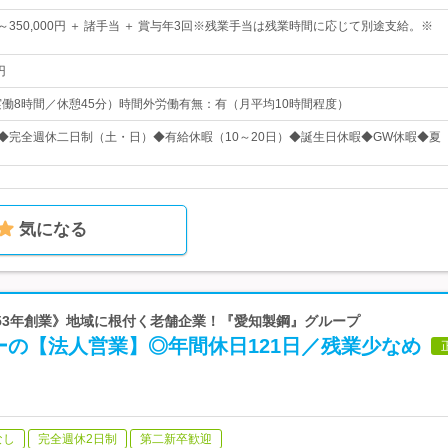
0円～350,000円 ＋ 諸手当 ＋ 賞与年3回※残業手当は残業時間に応じて別途支給。※
円
15（実働8時間／休憩45分）時間外労働有無：有（月平均10時間程度）
日◆完全週休二日制（土・日）◆有給休暇（10～20日）◆誕生日休暇◆GW休暇◆夏
気になる
1953年創業》地域に根付く老舗企業！『愛知製鋼』グループ
ーの【法人営業】◎年間休日121日／残業少なめ
なし
完全週休2日制
第二新卒歓迎