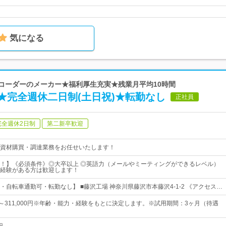
気になる
レコーダーのメーカー★福利厚生充実★残業月平均10時間
★完全週休二日制(土日祝)★転勤なし
正社員
完全週休2日制
第二新卒歓迎
資材購買・調達業務をお任せいたします！
！】《必須条件》◎大卒以上 ◎英語力（メールやミーティングができるレベル）
経験がある方は歓迎します！
・自転車通勤可・転勤なし】 ■藤沢工場 神奈川県藤沢市本藤沢4-1-2 《アクセス…
0円～311,000円※年齢・能力・経験をもとに決定します。※試用期間：3ヶ月（待遇