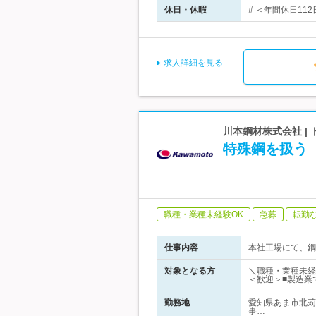
休日・休暇
# ＜年間休日11
求人詳細を見る
川本鋼材株式会社 
特殊鋼を扱う
職種・業種未経験OK
急募
転勤
仕事内容
本社工場にて、鋼
対象となる方
＼職種・業種未経
＜歓迎＞■製造業
勤務地
愛知県あま市北苅
事…