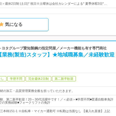
2日＞週休2日制 (土日)* 祝日※土曜休は会社カレンダーによる* 夏季休暇3日*…
気になる
| トヨタグループ愛知製鋼の指定問屋／メーカー機能も有す専門商社
【業務(製造)スタッフ】★地域職募集／未経験歓迎
なし
学歴不問
完全週休2日制
第二新卒歓迎
材の加工・品質管理業務全般を担っていただきます。
験、第二新卒歓迎！20～30代活躍中です！／＜必須＞■学歴不問■普通自動車免許
での実務経験■フォークリフトの免許
三本柿151-1 ※自転車・マイカー通勤可 ※転勤は当面なし 【雇入れ直後】上記