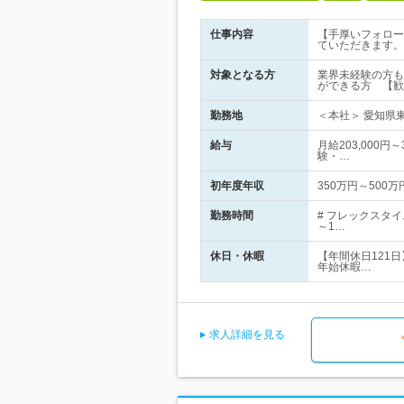
仕事内容
【手厚いフォロー
ていただきます。
対象となる方
業界未経験の方も
ができる方 【歓
勤務地
＜本社＞ 愛知県
給与
月給203,000円
験・…
初年度年収
350万円～500万
勤務時間
# フレックスタ
～1…
休日・休暇
【年間休日121
年始休暇…
求人詳細を見る