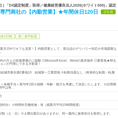
| 「DX認定制度」取得／健康経営優良法人2026(ホワイト500)」認定
専門商社の【内勤営業】★年間休日120日
正社員
週休2日制
第二新卒歓迎
＆残業月15Hでオフも充実！】内勤営業として、受注品のデリバリー対応や市場調査な
。
方との折衝業務のご経験 ◎Microsoft Excel、Wordの基本操作 ◎要普免★明る
ョンが円滑にできる方歓迎！
県結城市新矢畑2番地10 結城第一工業団地 ※転勤当面なし（将来的な転勤・転属
～＋各種手当＋賞与年2回※経験・年齢・能力を考慮して決定いたします。※試用期
間中は有…
円
0（休憩60分）※時間外労働有無：有（残業月平均15時間程度）
日制（土・日）※土曜出勤日がありますが、同一週内に振替休日を取得します。