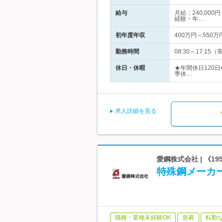
給与
月給：240,00
経験・年…
初年度年収
400万円～550万
勤務時間
08:30～17:
休日・休暇
★年間休日120
季休…
求人詳細を見る
愛鋼株式会社 | 《
特殊鋼メーカ
職種・業種未経験OK
急募
転勤