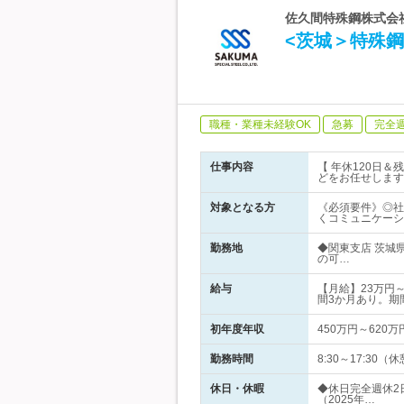
佐久間特殊鋼株式会社 
<茨城＞特殊鋼
職種・業種未経験OK
急募
完全
仕事内容
【 年休120日
どをお任せします
対象となる方
《必須要件》◎社外の
くコミュニケーシ
勤務地
◆関東支店 茨城
の可…
給与
【月給】23万円
間3か月あり。期
初年度年収
450万円～620万
勤務時間
8:30～17:3
休日・休暇
◆休日完全週休2
（2025年…