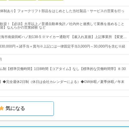
体制あり】フォークリフト部品をはじめとした当社製品・サービスの営業を行っ
歓迎！【必須】大卒以上／普通自動車免許／社内外と連携して業務を進めること
迎】なんらかの営業経験 など
東海市南柴田町ハノ割138-5 ※マイカー通勤可 【雇入れ直後】上記事業所 【変更…
～330,000円＋諸手当＋賞与※上記には一律固定手当3,000円～30,000円を含む※経
円
イム制【標準労働時間】1日8時間【コアタイム】なし【標準的な労働時間帯】８:30
日】◆完全週休2日制（休日は会社カレンダーによる）◆GW休暇／夏季休暇／年末
気になる