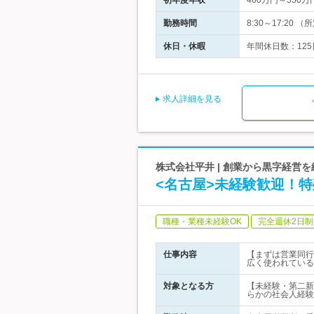
初年度年収
460万円～550万
勤務時間
8:30～17:2
休日・休暇
年間休日数：125
求人詳細を見る
株式会社平井 | 創業から黒字経営
<名古屋>未経験歓迎！特
職種・業種未経験OK
完全週休2日制
仕事内容
【まずは営業同行
広く使われている
対象となる方
【未経験・第二新
らかの社会人経験