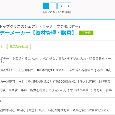
1
2
3
1件〜50件（全142件中）
界トップクラスのシェア】トラック「フジタボデー」
ボデーメーカー【資材管理・購買】
正社員
なし
第二新卒歓迎
ボデー）を製造するにあたり、欠かせない部品や材料の仕入れ・購買業務をトー
す。
卒歓迎！ ／ 【必須条件】 ■基本的なPCスキル（Excel等の操作ができる方）■高
カー通勤可＞ ■本社 香川県綾歌郡綾川町陶1500番地41 【雇入れ直後】上記事業…
000円以上※経験・年齢・能力を考慮して決定いたします※試用期間3ヶ月あり（待遇
円
0【所定労働時間】8時間【休憩】60分 ※時間外労働あり（残業は自分の裁量で決めら…