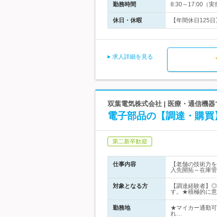
勤務時間
8:30～17:0
休日・休暇
【年間休日125日
求人詳細を見る
双葉電気株式会社 | 医療・通信機
電子部品の【調達・購買
第二新卒歓迎
仕事内容
【老舗の技術力を
入先開拓～在庫管
対象となる方
【調達経験者】◎
す。★積極的に意
勤務地
★マイカー通勤可
れ…