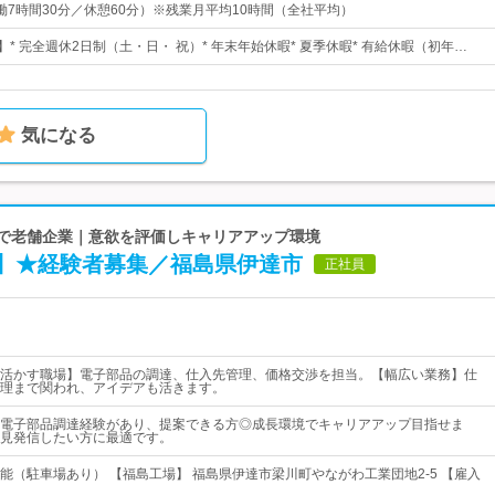
0（実働7時間30分／休憩60分）※残業月平均10時間（全社平均）
】* 完全週休2日制（土・日・ 祝）* 年末年始休暇* 夏季休暇* 有給休暇（初年…
気になる
器で老舗企業｜意欲を評価しキャリアアップ環境
】★経験者募集／福島県伊達市
正社員
活かす職場】電子部品の調達、仕入先管理、価格交渉を担当。【幅広い業務】仕
理まで関われ、アイデアも活きます。
電子部品調達経験があり、提案できる方◎成長環境でキャリアアップ目指せま
見発信したい方に最適です。
能（駐車場あり） 【福島工場】 福島県伊達市梁川町やながわ工業団地2-5 【雇入