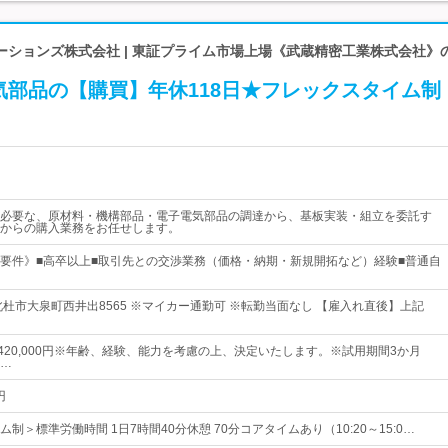
ーションズ株式会社 | 東証プライム市場上場《武蔵精密工業株式会社》
気部品の【購買】年休118日★フレックスタイム制
必要な、原材料・機構部品・電子電気部品の調達から、基板実装・組立を委託す
からの購入業務をお任せします。
要件》■高卒以上■取引先との交渉業務（価格・納期・新規開拓など）経験■普通自
北杜市大泉町西井出8565 ※マイカー通勤可 ※転勤当面なし 【雇入れ直後】上記
円～420,000円※年齢、経験、能力を考慮の上、決定いたします。※試用期間3か月
…
円
制＞標準労働時間 1日7時間40分休憩 70分コアタイムあり（10:20～15:0…