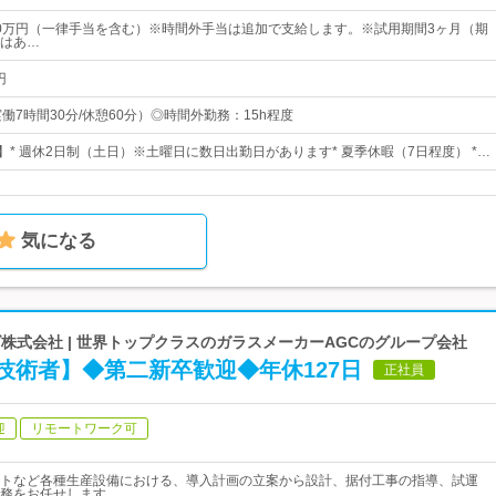
～40万円（一律手当を含む）※時間外手当は追加で支給します。※試用期間3ヶ月（期
はあ…
円
0（実働7時間30分/休憩60分）◎時間外勤務：15h程度
】* 週休2日制（土日）※土曜日に数日出勤日があります* 夏季休暇（7日程度） *…
気になる
株式会社 | 世界トップクラスのガラスメーカーAGCのグループ会社
技術者】◆第二新卒歓迎◆年休127日
正社員
迎
リモートワーク可
トなど各種生産設備における、導入計画の立案から設計、据付工事の指導、試運
務をお任せします。