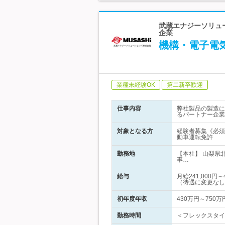
武蔵エナジーソリュ
企業
機構・電子電
業種未経験OK
第二新卒歓迎
仕事内容
弊社製品の製造に
るパートナー企業
対象となる方
経験者募集《必須
動車運転免許
勤務地
【本社】 山梨県
事…
給与
月給241,000
（待遇に変更なし
初年度年収
430万円～750万
勤務時間
＜フレックスタイム