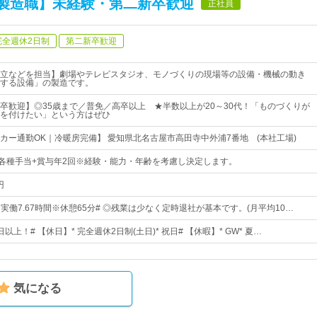
製造職】未経験・第二新卒歓迎
正社員
完全週休2日制
第二新卒歓迎
立などを担当】劇場やテレビスタジオ、モノづくりの現場等の設備・機械の動き
する設備」の製造です。
卒歓迎】◎35歳まで／普免／高卒以上 ★半数以上が20～30代！「ものづくりが
を付けたい」という方はぜひ
カー通勤OK｜冷暖房完備】 愛知県北名古屋市高田寺中外浦7番地 (本社工場)
+各種手当+賞与年2回※経験・能力・年齢を考慮し決定します。
円
5※実働7.67時間※休憩65分# ◎残業は少なく定時退社が基本です。(月平均10…
日以上！# 【休日】* 完全週休2日制(土日)* 祝日# 【休暇】* GW* 夏…
気になる