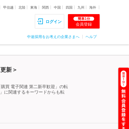
甲信越
北陸
東海
関西
中国
四国
九州
海外
簡単1分
ログイン
会員登録
中途採用をお考えの企業さまへ
ヘルプ
）更新＞
購買 電子関連 第二新卒歓迎」の転
迎」に関連するキーワードからも転