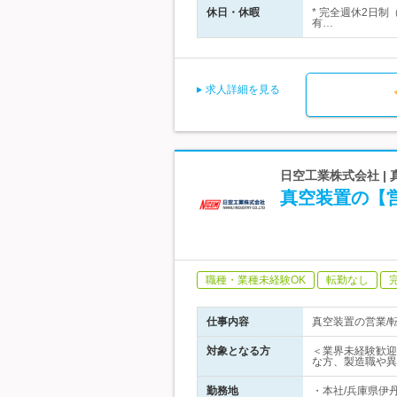
休日・休暇
* 完全週休2日制
有…
求人詳細を見る
日空工業株式会社 
真空装置の【
職種・業種未経験OK
転勤なし
仕事内容
真空装置の営業/
対象となる方
＜業界未経験歓迎
な方、製造職や異
勤務地
・本社/兵庫県伊