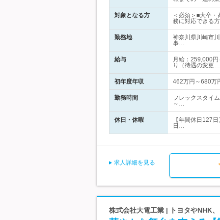
対象となる方
＜必須＞■大卒・
務に対応できる方
勤務地
神奈川県川崎市川
事…
給与
月給：259,00
り（待遇の変更…
初年度年収
462万円～680万
勤務時間
フレックスタイム
～…
休日・休暇
【年間休日127
日…
求人詳細を見る
株式会社大電工業 | トヨタやNH