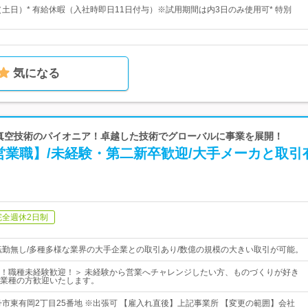
（土日）* 有給休暇（入社時即日11日付与）※試用期間は内3日のみ使用可* 特別
気になる
| 真空技術のパイオニア！卓越した技術でグローバルに事業を展開！
営業職】/未経験・第二新卒歓迎/大手メーカと取引
完全週休2日制
転勤無し/多種多様な業界の大手企業との取引あり/数億の規模の大きい取引が可能。
！職種未経験歓迎！＞ 未経験から営業へチャレンジしたい方、ものづくりが好き
業種の方歓迎いたします。
丹市東有岡2丁目25番地 ※出張可 【雇入れ直後】上記事業所 【変更の範囲】会社