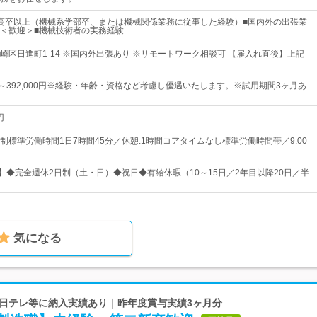
高卒以上（機械系学部卒、または機械関係業務に従事した経験）■国内外の出張業
＜歓迎＞■機械技術者の実務経験
崎区日進町1-14 ※国内外出張あり ※リモートワーク相談可 【雇入れ直後】上記
0円～392,000円※経験・年齢・資格など考慮し優遇いたします。※試用期間3ヶ月あ
円
制標準労働時間1日7時間45分／休憩:1時間コアタイムなし標準労働時間帯／9:00
日】◆完全週休2日制（土・日）◆祝日◆有給休暇（10～15日／2年目以降20日／半
気になる
K、日テレ等に納入実績あり｜昨年度賞与実績3ヶ月分