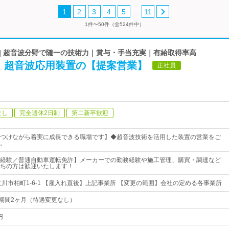
…
1
2
3
4
5
11
1件〜50件（全524件中）
 | 超音波分野で随一の技術力｜賞与・手当充実｜有給取得率高
！超音波応用装置の【提案営業】
正社員
なし
完全週休2日制
第二新卒歓迎
つけながら着実に成長できる職場です】◆超音波技術を活用した装置の営業をご
。
経験／普通自動車運転免許】メーカーでの勤務経験や施工管理、購買・調達など
ちの方は歓迎いたします！
立川市柏町1-6-1 【雇入れ直後】上記事業所 【変更の範囲】会社の定める各事業所
用期間2ヶ月（待遇変更なし）
円