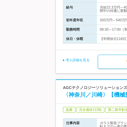
給与
月給22.3万円
間中の待遇に変動
初年度年収
350万円～540万
勤務時間
08:30～17:0
休日・休暇
【年間休日118日
求人詳細を見る
AGCテクノロジーソリューションズ
〈神奈川／川崎〉【機械
急募
完全週休2日制
第二新卒歓
仕事内容
ガラス製造プラン
転までの一連の業