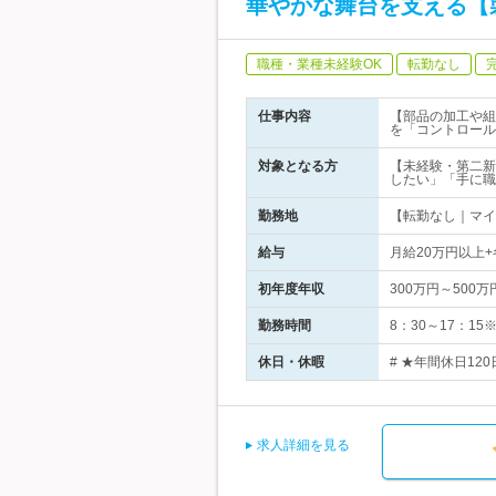
華やかな舞台を支える【
職種・業種未経験OK
転勤なし
仕事内容
【部品の加工や組
を「コントロール
対象となる方
【未経験・第二新
したい」「手に職
勤務地
【転勤なし｜マイ
給与
月給20万円以上
初年度年収
300万円～500万
勤務時間
8：30～17：1
休日・休暇
# ★年間休日120
求人詳細を見る