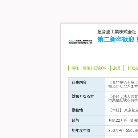
超音波工業株式会社
第二新卒歓迎
職種・業種未経験OK
急募
転勤
仕事内容
【専門技術を身に
担当いただきます
対象となる方
【必須：法人営業
の業務経験をお持
勤務地
【本社】 東京都
給与
月給22万円~試
初年度年収
350万円～550万