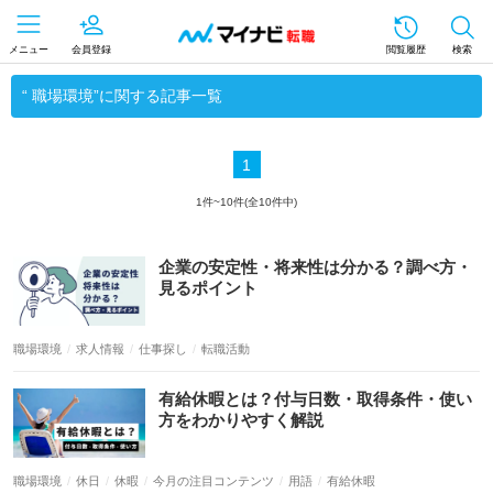
メニュー
会員登録
閲覧履歴
検索
“ 職場環境”に関する記事一覧
1
1件~10件(全10件中)
職場環境
求人情報
仕事探し
転職活動
職場環境
休日
休暇
今月の注目コンテンツ
用語
有給休暇