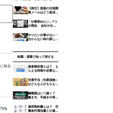
めくくり」で差を付け
る！ 人事の目を引く
【例文】面接の日程調
書き方とは？
整メールはどう返信す
る？失礼にならない書
き方マナー
「仕事辞めたい」7つ
の理由 会社や仕事
が合わない、苦痛、や
る気が出ない…… リ
やりたい仕事がない・
アル対処法
分からない時の探し方
を転職のプロが解説！
【タイプ＆方法別】
転職・退職で知って得する
的に知る
源泉徴収票とは？ も
らえる時期や必要なタ
イミング、見るべきポ
イント4つ
失業手当（失業保険）
はどんな人がもらえ
る？ 金額・期間・手
続き方法を解説【社労
離職票はいつ届く？
士監修】
書き方、手続きや再発
行のやり方
雇用契約書とは？ 労
がつら
働条件通知書との違