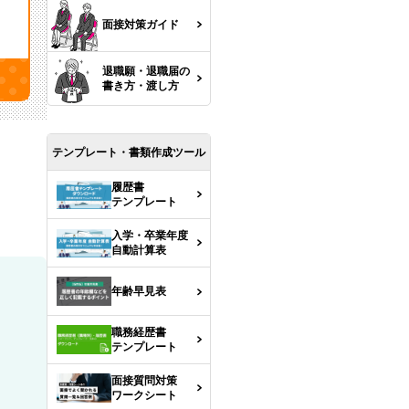
面接対策ガイド
退職願・退職届の
書き方・渡し方
テンプレート・書類作成ツール
履歴書
テンプレート
入学・卒業年度
自動計算表
年齢早見表
職務経歴書
テンプレート
面接質問対策
ワークシート