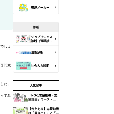
職歴メーカー
診断
ジョブリシャス
診断（適職診
断）
いでしょ
適性診断
の専門家
社会人力診断
ました。
人気記事
探ってみ
「NGな志望動機・志
望理由」ワースト
5【面接官の本音】
【例文あり】志望動機
は「書き出し」と「締