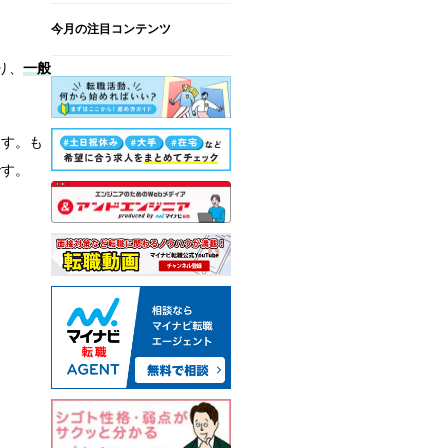
今月の注目コンテンツ
り、
一般
ます。も
です。