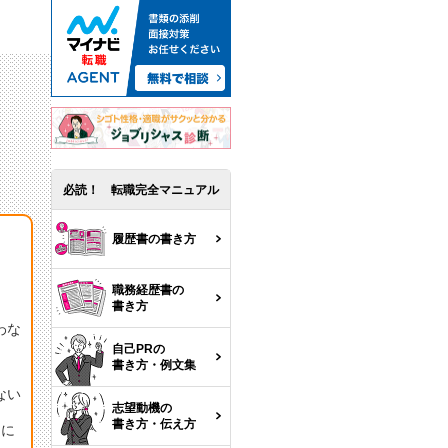
必読！ 転職完全マニュアル
履歴書の書き方
職務経歴書の
書き方
わな
自己PRの
書き方・例文集
ない
志望動機の
書き方・伝え方
当に