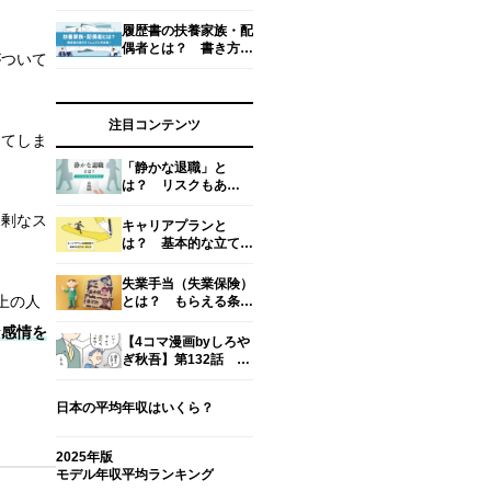
い、もらえない時の対
処法
履歴書の扶養家族・配
偶者とは？ 書き方と
がついて
考え方、扶養家族数の
数え方【専門家監修】
注目コンテンツ
めてしま
「静かな退職」と
は？ リスクもあ
る？ 働き方を考える
過剰なス
キャリアプランと
は？ 基本的な立て
方・考え方・面接での
回答例文を解説
失業手当（失業保険）
上の人
とは？ もらえる条件
や期間・金額・手続き
な感情を
方法【社労士監修】
【4コマ漫画byしろや
ぎ秋吾】第132話 気
まずい。｜新入社員だ
った頃の怖い話
日本の平均年収はいくら？
2025年版
モデル年収平均ランキング