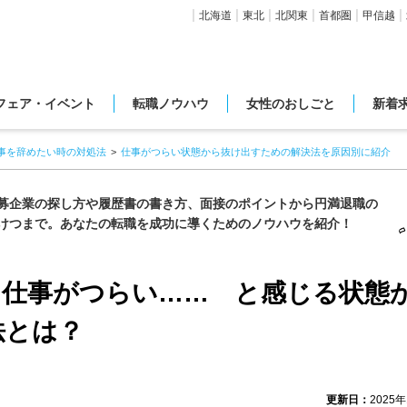
北海道
東北
北関東
首都圏
甲信越
フェア・イベント
転職ノウハウ
女性のおしごと
新着
事を辞めたい時の対処法
仕事がつらい状態から抜け出すための解決法を原因別に紹介
募企業の探し方や履歴書の書き方、面接のポイントから円満退職の
けつまで。あなたの転職を成功に導くためのノウハウを紹介！
】仕事がつらい…… と感じる状態
法とは？
更新日：
2025