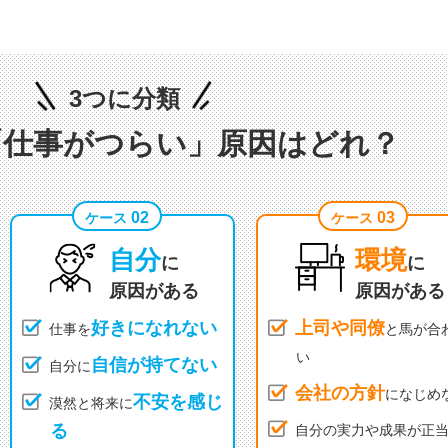
3つに分類
「仕事がつらい」原因はどれ？
02
03
ケース
ケース
自分
環境
に
に
原因がある
原因がある
好きになれない
上司や同僚
仕事を
と馬が合
い
自信が持てない
自分に
会社の方針
になじめ
不安を感じ
漠然と将来に
る
自分の実力や成果が正