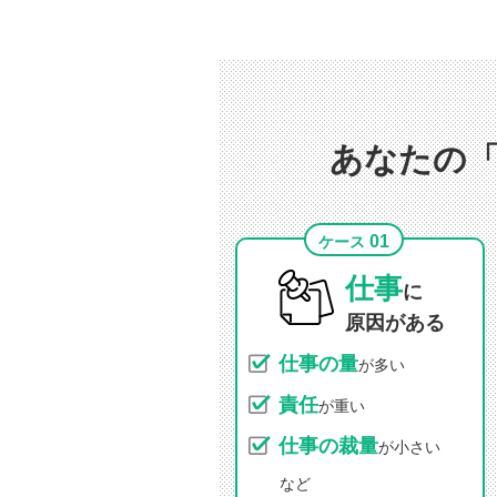
あなたの
01
ケース
仕事
に
原因がある
仕事の量
が多い
責任
が重い
仕事の裁量
が小さい
など