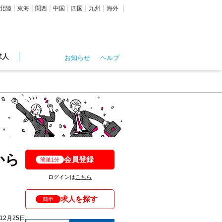
北陸
東海
関西
中国
四国
九州
海外
求人
お知らせ
ヘルプ
から
会員登録
簡単1分
ログインは
こちら
求人を探す
簡単
年12月25日