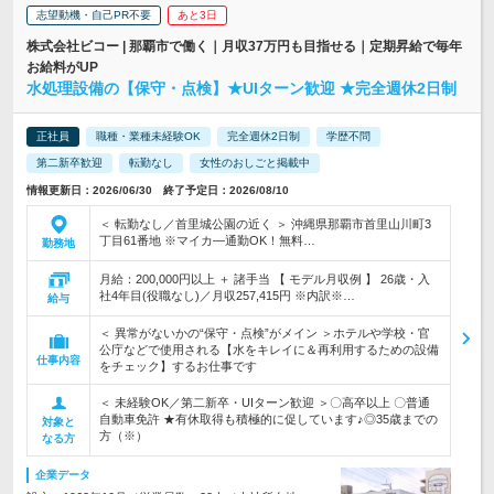
志望動機・自己PR不要
あと3日
株式会社ビコー | 那覇市で働く｜月収37万円も目指せる｜定期昇給で毎年
お給料がUP
水処理設備の【保守・点検】★UIターン歓迎 ★完全週休2日制
正社員
職種・業種未経験OK
完全週休2日制
学歴不問
第二新卒歓迎
転勤なし
女性のおしごと掲載中
情報更新日：2026/06/30 終了予定日：2026/08/10
＜ 転勤なし／首里城公園の近く ＞ 沖縄県那覇市首里山川町3
丁目61番地 ※マイカ―通勤OK！無料…
勤務地
月給：200,000円以上 ＋ 諸手当 【 モデル月収例 】 26歳・入
社4年目(役職なし)／月収257,415円 ※内訳※…
給与
＜ 異常がないかの“保守・点検”がメイン ＞ホテルや学校・官
公庁などで使用される【水をキレイに＆再利用するための設備
仕事内容
をチェック】するお仕事です
＜ 未経験OK／第二新卒・UIターン歓迎 ＞〇高卒以上 〇普通
自動車免許 ★有休取得も積極的に促しています♪◎35歳までの
対象と
方（※）
なる方
企業データ