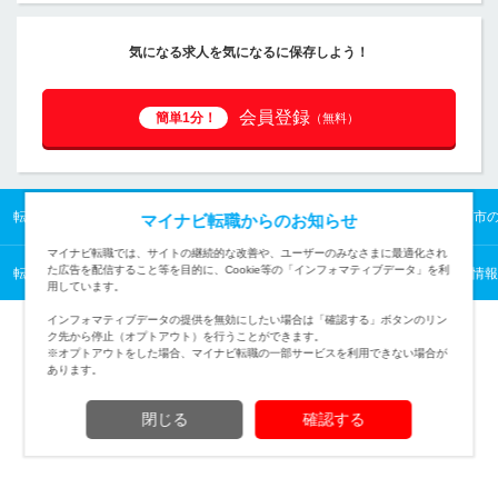
気になる求人を気になるに保存しよう！
会員登録
簡単1分！
（無料）
転職TOP
九州の転職・求人情報TOP
沖縄県の転職・求人情報一覧
那覇市
マイナビ転職からのお知らせ
マイナビ転職では、サイトの継続的な改善や、ユーザーのみなさまに最適化され
た広告を配信すること等を目的に、Cookie等の「インフォマティブデータ」を利
転職TOP
九州の転職・求人情報TOP
九州／「ビコー」を含む転職・求人情報
用しています。
インフォマティブデータの提供を無効にしたい場合は「確認する」ボタンのリン
ク先から停止（オプトアウト）を行うことができます。
※オプトアウトをした場合、マイナビ転職の一部サービスを利用できない場合が
あります。
TOPページへ
閉じる
確認する
(c) Mynavi Corporation