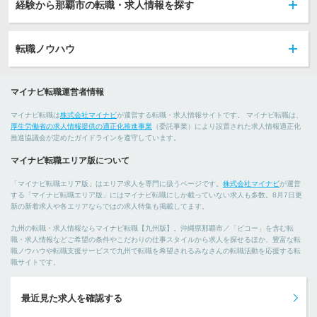
経験から那覇市の転職・求人情報を探す
転職ノウハウ
マイナビ転職運営者情報
マイナビ転職は
株式会社マイナビ
が運営する転職・求人情報サイトです。 マイナビ転職は、
厚生労働省の求人情報提供の適正化推進事業
（委託事業）により設置された求人情報適正化
推進協議会が定めたガイドラインを遵守しています。
マイナビ転職エリア版について
「マイナビ転職エリア版」はエリア求人を専門に扱うページです。
株式会社マイナビ
が運営
する「マイナビ転職エリア版」にはマイナビ転職にしか載っていない求人も多数。8月7日更
新の新着求人や各エリアならではの求人特集も掲載してます。
九州の転職・求人情報ならマイナビ転職【九州版】。沖縄県那覇市／「ビコー」を含む転
職・求人情報などご希望の条件やこだわりの仕事スタイルから求人を探せるほか、豊富な転
職ノウハウや転職支援サービスで九州で転職を希望されるみなさんの転職活動を応援する転
職サイトです。
最近見た求人を確認する