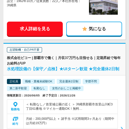
設立：1962年10月／従業員数：22人／本社所在地：
沖縄県
求人詳細を見る
気になる
志望動機・自己PR不要
株式会社ビコー | 那覇市で働く｜月収37万円も目指せる｜定期昇給で毎年
お給料がUP
水処理設備の【保守／点検】★UIターン歓迎 ★完全週休2日制
正社員
職種・業種未経験OK
完全週休2日制
学歴不問
第二新卒歓迎
転勤なし
女性のおしごと掲載中
情報更新日：2026/06/05 終了予定日：2026/11/26
＜ 転勤なし／首里城公園の近く ＞ 沖縄県那覇市首里山川町3
丁目61番地 ※マイカ―通勤OK！無料…
勤務地
月給：200,000円以上 ＋ 諸手当 ※試用期間3ヶ月あり（期間中
は月給19万円）
給与