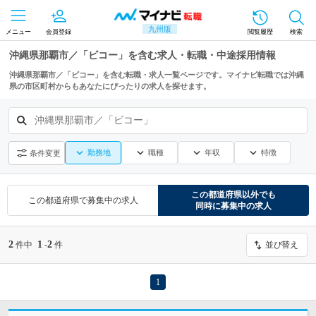
九州版
メニュー
会員登録
閲覧履歴
検索
沖縄県那覇市／「ビコー」を含む求人・転職・中途採用情報
沖縄県那覇市／「ビコー」を含む転職・求人一覧ページです。マイナビ転職では沖縄
県の市区町村からもあなたにぴったりの求人を探せます。
沖縄県那覇市／「ビコー」
勤務地
職種
年収
特徴
条件変更
この都道府県
以外でも
この都道府県
で募集中の求人
同時に募集中の求人
2
1
2
件中
-
件
並び替え
1