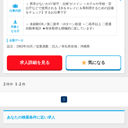
＜ 異常がないかの“保守・点検”がメイン ＞ホテルや学校・官
公庁などで使用される【水をキレイに＆再利用するための設備
仕事内容
をチェック】するお仕事です
＜ 未経験OK／第二新卒・UIターン歓迎 ＞〇高卒以上 〇普通
対象と
自動車免許 ★有休取得も積極的に促しています♪
なる方
企業データ
設立：1962年10月／従業員数：22人／本社所在地：沖縄県
求人詳細を見る
気になる
2
1
2
件中
-
件
1
あなたの検索条件に近い求人