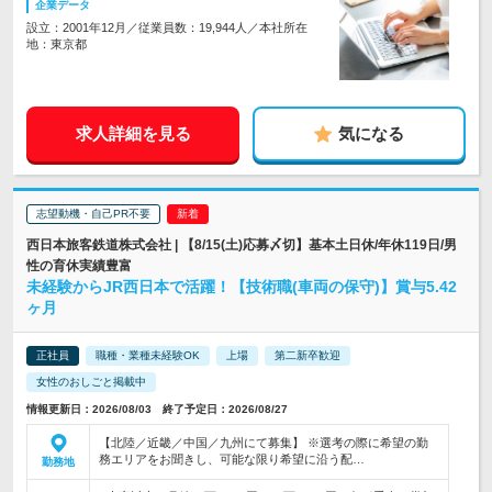
企業データ
設立：2001年12月／従業員数：19,944人／本社所在
地：東京都
求人詳細を見る
気になる
志望動機・自己PR不要
西日本旅客鉄道株式会社 | 【8/15(土)応募〆切】基本土日休/年休119日/男
性の育休実績豊富
未経験からJR西日本で活躍！【技術職(車両の保守)】賞与5.42
ヶ月
正社員
職種・業種未経験OK
上場
第二新卒歓迎
女性のおしごと掲載中
情報更新日：2026/08/03 終了予定日：2026/08/27
【北陸／近畿／中国／九州にて募集】 ※選考の際に希望の勤
務エリアをお聞きし、可能な限り希望に沿う配…
勤務地