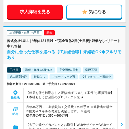
求人詳細を見る
気になる
志望動機・自己PR不要
株式会社LULL | *年休121日以上*完全週休2日(土日祝)*残業なし*リモート
率75%超
自分に合った仕事を選べる【IT系総合職】未経験OK◆フルリモ
あり
正社員
職種・業種未経験OK
完全週休2日制
学歴不問
第二新卒歓迎
転勤なし
リモートワーク可
女性のおしごと掲載中
情報更新日：2026/08/06 終了予定日：2026/09/21
【転居を伴う転勤なし／研修後は”フルリモ案件”も選択可能】
★本社もしくは全国のプロジェクト先 ★…
勤務地
月給35万円～＋業績賞与＋交通費＋各種手当 ※経験者の場合
※能力やスキルを考慮し決定します。 ※給与…
給与
初年度の年収：
350～600万円
【大手企業やメガバンクとお取引】Webデザイナー/Webサイ
ト制作/エンジニア/Webディレクター/Webマーケター/事務⇒自