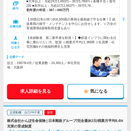
■大卒以上：月給24万1,692円～39万5,780円＋各種手当＋賞与
2回 ■高卒以上：月給22万2,662円～39万5,78…
給与
初年度の年収：
387～680万円
【JR西日本が持つ約6,500両の車両を最前線で守る仕事！】鉄
道車両の保守・メンテナンスを中心にお任せします。☆万全の
仕事内容
育成環境&資格取得支援もあり
【未経験者、第二新卒者を歓迎！】◆鉄道インフラに関わる仕
事に携わりたい方、歓迎 ☆残業月平均11.3時間 ☆社員寮・社
対象と
宅完備&その他福利厚生も充実
なる方
企業データ
設立：1987年4月／従業員数：24,300人／本社所在
地：大阪府
求人詳細を見る
気になる
志望動機・自己PR不要
株式会社かんぽ生命保険 | 日本郵政グループ/完全週休2日/残業月平均9.4h/
充実の育成制度