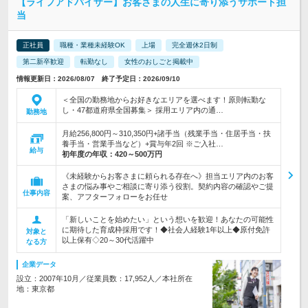
【ライフアドバイザー】お客さまの人生に寄り添うサポート担
当
正社員
職種・業種未経験OK
上場
完全週休2日制
第二新卒歓迎
転勤なし
女性のおしごと掲載中
情報更新日：2026/08/07 終了予定日：2026/09/10
＜全国の勤務地からお好きなエリアを選べます！原則転勤な
し・47都道府県全国募集＞ 採用エリア内の通…
勤務地
月給256,800円～310,350円+諸手当（残業手当・住居手当・扶
養手当・営業手当など）+賞与年2回 ※ご入社…
給与
初年度の年収：
420～500万円
《未経験からお客さまに頼られる存在へ》担当エリア内のお客
さまの悩み事やご相談に寄り添う役割。契約内容の確認やご提
仕事内容
案、アフターフォローをお任せ
「新しいことを始めたい」という想いを歓迎！あなたの可能性
に期待した育成枠採用です！◆社会人経験1年以上◆原付免許
対象と
以上保有◇20～30代活躍中
なる方
企業データ
設立：2007年10月／従業員数：17,952人／本社所在
地：東京都