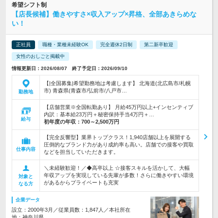
希望シフト制
【店長候補】働きやすさ×収入アップ×昇格、全部あきらめな
い！
正社員
職種・業種未経験OK
完全週休2日制
第二新卒歓迎
女性のおしごと掲載中
情報更新日：2026/08/07 終了予定日：2026/09/10
【|全国募集|希望勤務地は考慮します】 北海道(北広島市/札幌
市) 青森県(青森市/弘前市/八戸市…
勤務地
【店舗営業※全国転勤あり】 月給45万円以上+インセンティブ
内訳：基本給23万円＋秘密保持手当4万円＋…
給与
初年度の年収：
700～2,500万円
【完全反響型】業界トップクラス！1,940店舗以上を展開する
圧倒的なブランド力があり成約率も高い。店舗での接客や買取
仕事内容
などを担当していただきます。
＼未経験歓迎！／◆高卒以上 ☆接客スキルを活かして、大幅
年収アップを実現している先輩が多数！さらに働きやすい環境
対象と
があるからプライベートも充実
なる方
企業データ
設立：2000年3月／従業員数：1,847人／本社所在
地：神奈川県