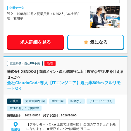
企業データ
設立：1998年12月／従業員数：6,492人／本社所在
地：愛知県
求人詳細を見る
気になる
志望動機・自己PR不要
株式会社XENDOU | 直請メイン×還元率80%以上！確実な年収UPを叶えま
せんか？
全社ClaudaCode導入【ITエンジニア】還元率80%~/フルリモ
ートOK
正社員
完全週休2日制
学歴不問
転勤なし
リモートワーク可
女性のおしごと掲載中
情報更新日：2026/08/04 終了予定日：2026/10/05
【フルリモートOK★全国で活躍可能】 全国のプロジェクト先
になります。 ★既存メンバーは9割がリモ…
勤務地