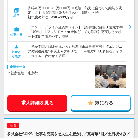
月給40万8000～81万6000円 ※経験・能力に合わせて給与を決
定します ※試用期間3~6カ月あり、期間中の給…
給与
初年度の年収：
496～993万円
【エンド・プライム直案件メイン】【案件選択自由★還元率80
～100％】【フルリモート★全国どこでも活躍】充実したサポ
仕事内容
ート体制で働きやすい環境！
【学歴不問／経験が浅い方も歓迎※未経験者不可】ITエンジニ
アの実務経験1年以上★フルリモート＆地方OK★多様なライフ
対象と
スタイルに合わせて活躍！
なる方
企業データ
本社所在地：東京都
求人詳細を見る
気になる
株式会社SCKS | 仕事を充実させ人生を豊かに／賞与年2回／土日祝休み／