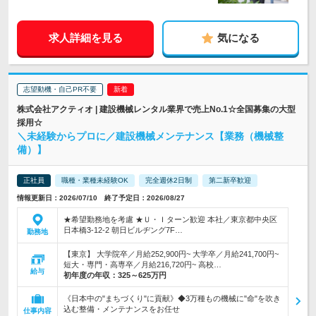
求人詳細を見る
気になる
志望動機・自己PR不要
株式会社アクティオ | 建設機械レンタル業界で売上No.1☆全国募集の大型
採用☆
＼未経験からプロに／建設機械メンテナンス【業務（機械整
備）】
正社員
職種・業種未経験OK
完全週休2日制
第二新卒歓迎
情報更新日：2026/07/10 終了予定日：2026/08/27
★希望勤務地を考慮 ★Ｕ・Ｉターン歓迎 本社／東京都中央区
日本橋3-12-2 朝日ビルヂング7F…
勤務地
【東京】 大学院卒／月給252,900円~ 大学卒／月給241,700円~
短大・専門・高専卒／月給216,720円~ 高校…
給与
初年度の年収：
325～625万円
《日本中の"まちづくり"に貢献》◆3万種もの機械に"命"を吹き
込む整備・メンテナンスをお任せ
仕事内容