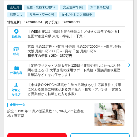
正社員
職種・業種未経験OK
完全週休2日制
第二新卒歓迎
転勤なし
リモートワーク可
女性のおしごと掲載中
情報更新日：2026/08/04 終了予定日：2026/08/31
【WEB面接1回／転居を伴う転勤なし／好きな場所で働ける】
全国32都道府県 東京・神奈川・千葉・…
勤務地
東京 月給21万円～+賞与 神奈川 月給20万2000円～+賞与 埼玉/
大阪 月給19万7000円～+賞与 千葉 月給19万6…
給与
初年度の年収：
250～350万円
【定時でサクッと退勤＆年休125日⇒趣味や推しにたっぷり時
間を使える♪】大手企業の採用サポート業務（面接調整や履歴
仕事内容
書確認など）をお任せします
【未経験OK★PCの基礎から学べる研修あり】応募条件：採用
に関わる業務に興味がある方※販売・接客・アパレル・営業な
対象と
ど異業種から転職した方も多数♪
なる方
企業データ
設立：1981年11月／従業員数：5,784人／本社所在
地：東京都