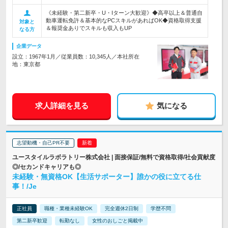
《未経験・第二新卒・U・Iターン大歓迎》◆高卒以上＆普通自
動車運転免許＆基本的なPCスキルがあればOK◆資格取得支援
対象と
＆報奨金ありでスキルも収入もUP
なる方
企業データ
設立：1967年1月／従業員数：10,345人／本社所在
地：東京都
求人詳細を見る
気になる
志望動機・自己PR不要
ユースタイルラボラトリー株式会社 | 面接保証/無料で資格取得/社会貢献度
◎/セカンドキャリアも◎
未経験・無資格OK【生活サポーター】誰かの役に立てる仕
事！/Je
正社員
職種・業種未経験OK
完全週休2日制
学歴不問
第二新卒歓迎
転勤なし
女性のおしごと掲載中