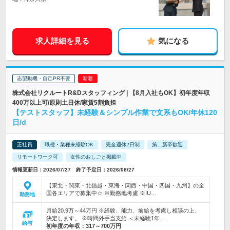
求人詳細を見る
気になる
志望動機・自己PR不要
株式会社リクルートR&Dスタッフィング | 【8月入社もOK】初年度年収
400万以上可/原則土日休/家賃5割負担
【テストスタッフ】未経験＆シンプル作業で文系もOK/年休120
日/d
正社員
職種・業種未経験OK
完全週休2日制
第二新卒歓迎
リモートワーク可
女性のおしごと掲載中
情報更新日：2026/07/27 終了予定日：2026/08/27
【東北・関東・北信越・東海・関西・中国・四国・九州】の全
国各エリアで募集中☆ ※勤務地考慮 ※IU…
勤務地
月給20.9万～44万円 ※経験、能力、前給を考慮し相談の上、
決定します。 ※時間外手当支給 ＜未経験1年…
給与
初年度の年収：
317～700万円