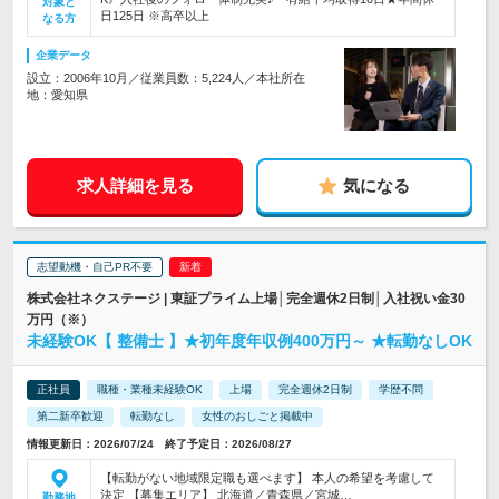
対象と
日125日 ※高卒以上
なる方
企業データ
設立：2006年10月／従業員数：5,224人／本社所在
地：愛知県
求人詳細を見る
気になる
志望動機・自己PR不要
株式会社ネクステージ | 東証プライム上場│完全週休2日制│入社祝い金30
万円（※）
未経験OK【 整備士 】★初年度年収例400万円～ ★転勤なしOK
正社員
職種・業種未経験OK
上場
完全週休2日制
学歴不問
第二新卒歓迎
転勤なし
女性のおしごと掲載中
情報更新日：2026/07/24 終了予定日：2026/08/27
【転勤がない地域限定職も選べます】 本人の希望を考慮して
決定 【募集エリア】 北海道／青森県／宮城…
勤務地