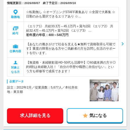
情報更新日：2026/08/07 終了予定日：2026/09/10
☆転勤無し ☆オープニングSTAFF募集あり ☆全国で大募集 ☆
日勤のみも選択できるエリアあり ☆…
勤務地
《エリア1》 月給33.3万～45.1万円＋賞与2回 《エリア2》 月
給32.4万～45.1万円＋賞与2回 《エリア3》 …
給与
初年度の年収：
400～540万円
【あなたの働きがけで社会を支える★無料で資格取得も可能で
す】重度の障害がある方やご高齢者の方を訪問し生活のサポー
仕事内容
トを行います。
【無資格・未経験歓迎/40~50代も活躍中】◎60歳未満の方※◎
約8割は未経験入社！「自分の学歴や職歴に自信がない」とい
対象と
う方も研修等で成長できます！
なる方
企業データ
設立：2012年2月／従業員数：5,677人／本社所在
地：東京都
求人詳細を見る
気になる