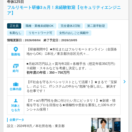
年休125日
フルリモート研修3ヵ月！未経験歓迎【セキュリティエンジニ
ア】
正社員
職種・業種未経験OK
完全週休2日制
第二新卒歓迎
転勤なし
リモートワーク可
女性のおしごと掲載中
情報更新日：2026/08/04 終了予定日：2026/10/05
【研修期間中】 ■本社またはフルリモートオンライン（全国各
地からOK） □本社／東京都渋谷区元代々…
勤務地
■月給25万円以上＋賞与年2回＋各種手当（想定年収350万円）
※経験・スキルなどを考慮し決定します。 …
給与
初年度の年収：
350～750万円
【IT社会を守るスペシャリストとして活躍！】★まるで「宝探
し」のように、ITシステムの中から“危険”を探し出し、解決す
仕事内容
る仕事です！
【IT＋αの専門性を身に付けたい方にピッタリ！】★財産・情
報を守るプロを目指せる★積極性や意欲を重視した100％ポテ
対象と
ンシャル採用！
なる方
企業データ
設立：2024年8月／本社所在地：東京都