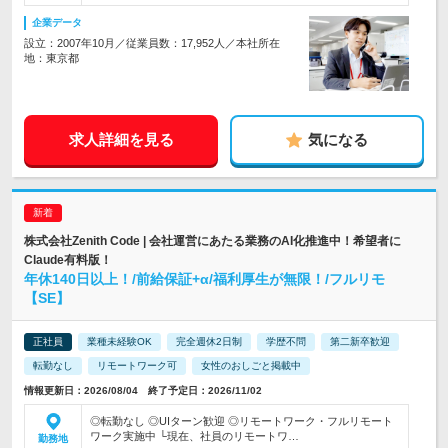
企業データ
設立：2007年10月／従業員数：17,952人／本社所在
地：東京都
求人詳細を見る
気になる
株式会社Zenith Code | 会社運営にあたる業務のAI化推進中！希望者に
Claude有料版！
年休140日以上！/前給保証+α/福利厚生が無限！/フルリモ
【SE】
正社員
業種未経験OK
完全週休2日制
学歴不問
第二新卒歓迎
転勤なし
リモートワーク可
女性のおしごと掲載中
情報更新日：2026/08/04 終了予定日：2026/11/02
◎転勤なし ◎UIターン歓迎 ◎リモートワーク・フルリモート
ワーク実施中 └現在、社員のリモートワ…
勤務地