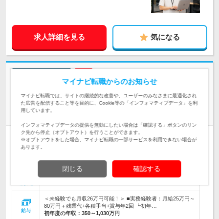
求人詳細を見る
気になる
志望動機・自己PR不要
マイナビ転職からのお知らせ
株式会社アスパーク | ◆寮費95％補助◆完全週休2日(土日)◆転勤なし◆在
宅OK◆面接1回
マイナビ転職では、サイトの継続的な改善や、ユーザーのみなさまに最適化され
た広告を配信すること等を目的に、Cookie等の「インフォマティブデータ」を利
未経験から一生モノのスキルへ【モノづくり総合職】年休120
用しています。
日
インフォマティブデータの提供を無効にしたい場合は「確認する」ボタンのリン
ク先から停止（オプトアウト）を行うことができます。
正社員
職種・業種未経験OK
完全週休2日制
学歴不問
※オプトアウトをした場合、マイナビ転職の一部サービスを利用できない場合が
あります。
第二新卒歓迎
転勤なし
リモートワーク可
女性のおしごと掲載中
情報更新日：2026/07/10 終了予定日：2026/09/10
閉じる
確認する
【基本的に転勤はなし＆家賃補助あり】 配属は各エリアのプ
ロジェクト先！ ※北海道、東北、関東、北信…
勤務地
＜未経験でも月収26万円可能！＞ ■実務経験者：月給25万円～
80万円＋残業代+各種手当+賞与年2回 ┗初年…
給与
初年度の年収：
350～1,030万円