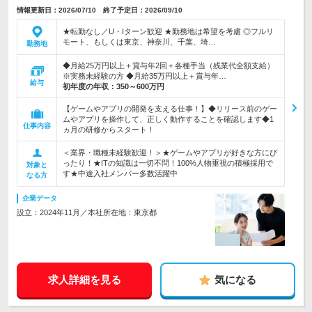
情報更新日：2026/07/10 終了予定日：2026/09/10
★転勤なし／U・Iターン歓迎 ★勤務地は希望を考慮 ◎フルリ
モート、もしくは東京、神奈川、千葉、埼…
勤務地
◆月給25万円以上＋賞与年2回＋各種手当（残業代全額支給）
※実務未経験の方 ◆月給35万円以上＋賞与年…
給与
初年度の年収：
350～600万円
【ゲームやアプリの開発を支える仕事！】◆リリース前のゲー
ムやアプリを操作して、正しく動作することを確認します◆1
仕事内容
ヵ月の研修からスタート！
＜業界・職種未経験歓迎！＞★ゲームやアプリが好きな方にぴ
ったり！★ITの知識は一切不問！100%人物重視の積極採用で
対象と
す★中途入社メンバー多数活躍中
なる方
企業データ
設立：2024年11月／本社所在地：東京都
求人詳細を見る
気になる