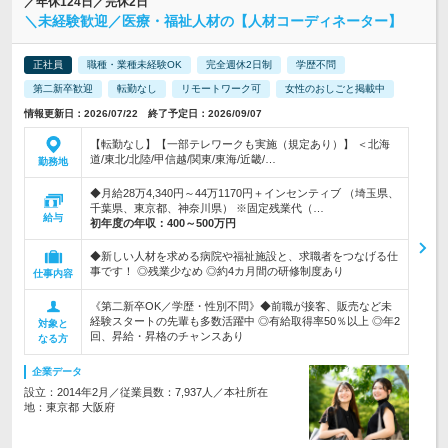
／年休124日／完休2日
＼未経験歓迎／医療・福祉人材の【人材コーディネーター】
正社員
職種・業種未経験OK
完全週休2日制
学歴不問
第二新卒歓迎
転勤なし
リモートワーク可
女性のおしごと掲載中
情報更新日：2026/07/22 終了予定日：2026/09/07
【転勤なし】【一部テレワークも実施（規定あり）】 ＜北海
道/東北/北陸/甲信越/関東/東海/近畿/…
勤務地
◆月給28万4,340円～44万1170円＋インセンティブ （埼玉県、
千葉県、東京都、神奈川県） ※固定残業代（…
給与
初年度の年収：
400～500万円
◆新しい人材を求める病院や福祉施設と、求職者をつなげる仕
事です！ ◎残業少なめ ◎約4カ月間の研修制度あり
仕事内容
《第二新卒OK／学歴・性別不問》◆前職が接客、販売など未
経験スタートの先輩も多数活躍中 ◎有給取得率50％以上 ◎年2
対象と
回、昇給・昇格のチャンスあり
なる方
企業データ
設立：2014年2月／従業員数：7,937人／本社所在
地：東京都 大阪府