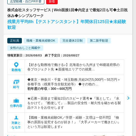
志望動機・自己PR不要
株式会社スタッフサービス | Web面接1回◆内定まで最短2日も可◆土日祝
休み◆シンプルワーク
残業月平均8h【テストアシスタント】年間休日125日★未経験
歓迎
正社員
職種・業種未経験OK
完全週休2日制
第二新卒歓迎
女性のおしごと掲載中
情報更新日：2026/08/03 終了予定日：2026/08/27
【好きな勤務地で働ける♪】北海道から九州まで46都道府県の
各プロジェクト先 ★面接地エリアでの就業…
勤務地
◆東京・神奈川・千葉・埼玉勤務:月給24万5,000円～55万円＋
各種手当（残業手当全額支給等） ◆その他の…
給与
初年度の年収：
300～600万円
★応募～面接まで最短2日のスピード選考★『落として』『水
をかけて』『酷使して』…製品の安全性・耐久性を確かめる製
仕事内容
品テストをお任せします
【職種・業種未経験OK／学歴・経験・文理は一切不問】『物
事の原因を追究するのが好き！』『大手メーカーで働きたい』
対象と
という方は歓迎します♪
なる方