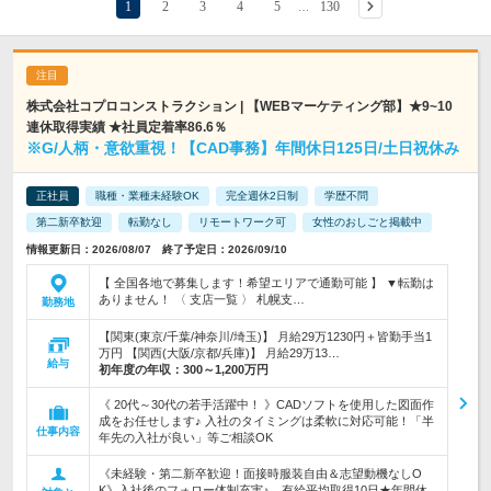
1
2
3
4
5
130
…
株式会社コプロコンストラクション | 【WEBマーケティング部】★9~10
連休取得実績 ★社員定着率86.6％
※G/人柄・意欲重視！【CAD事務】年間休日125日/土日祝休み
正社員
職種・業種未経験OK
完全週休2日制
学歴不問
第二新卒歓迎
転勤なし
リモートワーク可
女性のおしごと掲載中
情報更新日：2026/08/07 終了予定日：2026/09/10
【 全国各地で募集します！希望エリアで通勤可能 】 ▼転勤は
ありません！ 〈 支店一覧 〉 札幌支…
勤務地
【関東(東京/千葉/神奈川/埼玉)】 月給29万1230円＋皆勤手当1
万円 【関西(大阪/京都/兵庫)】 月給29万13…
給与
初年度の年収：
300～1,200万円
《 20代～30代の若手活躍中！ 》CADソフトを使用した図面作
成をお任せします♪ 入社のタイミングは柔軟に対応可能！「半
仕事内容
年先の入社が良い」等ご相談OK
《未経験・第二新卒歓迎！面接時服装自由＆志望動機なしO
K》入社後のフォロー体制充実♪ 有給平均取得10日★年間休