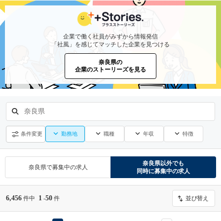
企業で働く社員がみずから情報発信
「社風」を感じてマッチした企業を見つける
奈良県の
企業のストーリーズを見る
奈良県
勤務地
職種
年収
特徴
条件変更
奈良県
以外でも
奈良県
で募集中の求人
同時に募集中の求人
6,456
1
50
件中
-
件
並び替え