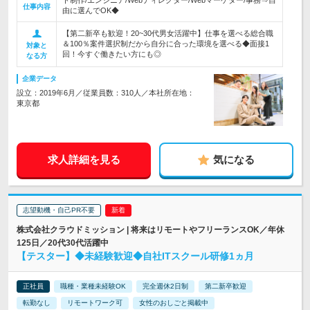
仕事内容
由に選んでOK◆
【第二新卒も歓迎！20~30代男女活躍中】仕事を選べる総合職
＆100％案件選択制だから自分に合った環境を選べる◆面接1
対象と
回！今すぐ働きたい方にも◎
なる方
企業データ
設立：2019年6月／従業員数：310人／本社所在地：
東京都
求人詳細を見る
気になる
志望動機・自己PR不要
株式会社クラウドミッション | 将来はリモートやフリーランスOK／年休
125日／20代30代活躍中
【テスター】◆未経験歓迎◆自社ITスクール研修1ヵ月
正社員
職種・業種未経験OK
完全週休2日制
第二新卒歓迎
転勤なし
リモートワーク可
女性のおしごと掲載中