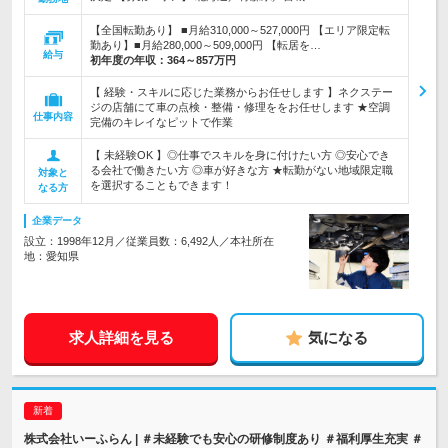
【全国転勤あり】 ■月給310,000～527,000円 【エリア限定転
勤あり】■月給280,000～509,000円 【転居を…
給与
初年度の年収：
364～857万円
【 経験・スキルに応じた業務からお任せします 】ネクステー
ジの店舗にて車の点検・整備・修理ををお任せします ★空調
仕事内容
完備のキレイなピットで作業
【 未経験OK 】◎仕事でスキルを身に付けたい方 ◎安心でき
る会社で働きたい方 ◎車が好きな方 ★転勤がない地域限定職
対象と
を選択することもできます！
なる方
企業データ
設立：1998年12月／従業員数：6,492人／本社所在
地：愛知県
求人詳細を見る
気になる
株式会社いーふらん | ＃未経験でも安心の研修制度あり ＃福利厚生充実 ＃