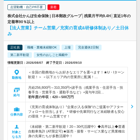
志望動機・自己PR不要
株式会社かんぽ生命保険 | 日本郵政グループ│残業月平均9.4H│直近1年の
定着率90％以上
【法人営業】チーム営業／充実の育成&研修体制あり／土日休
み
正社員
職種・業種未経験OK
上場
完全週休2日制
第二新卒歓迎
女性のおしごと掲載中
情報更新日：2026/08/07 終了予定日：2026/09/10
＜全国の勤務地からお好きなエリアを選べます！★U・Iターン
歓迎！＞ ＜以下エリア内の営業所に配属！…
勤務地
月給256,800円～310,350円+諸手当（残業手当・住居手当・扶
養手当・営業手当・通勤手当など）+賞与年2回…
給与
初年度の年収：
420～500万円
《充実の育成体制あり》"企業が入る保険"のご提案やアフター
フォローを担当します。＊研修や先輩同行など未経験者も安心
仕事内容
の環境 ＊チーム営業です！
《未経験・第二新卒歓迎！20～30代活躍中》◆高卒以上◆普通
自動車免許 (AT限定可)★販売・接客・サービス業など異業種出
対象と
身の先輩たちが多数活躍中！
なる方