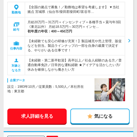
【全国の拠点で募集！／勤務地は希望を考慮します】 ▼当社
拠点 宮城県（仙台市/柴田郡柴田町/富谷市…
勤務地
月給20万円～31万円＋インセンティブ＋各種手当＋賞与年3回
《東北以外》 月給18.5万円～30万円＋インセ…
給与
初年度の年収：
400～450万円
【未経験でも安心の研修が充実！】製品補充や売上管理、販促
などを担当。製品ラインナップの一部を自身の裁量で決定す
仕事内容
る、やりがいある仕事です！
【未経験・第二新卒歓迎】高卒以上／社会人経験のある方／普
通自動車免許／日常的な運転経験 ★アイデアを活かしたい方/
対象と
休みを確保しながら働きたい方
なる方
企業データ
設立：1983年10月／従業員数：5,500人／本社所在
地：東京都
求人詳細を見る
気になる