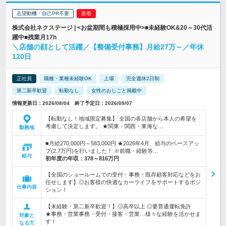
志望動機・自己PR不要
株式会社ネクステージ | <お盆期間も積極採用中>■未経験OK&20～30代活
躍中■残業月17h
＼店舗の顔として活躍／【整備受付事務】月給27万～／年休
120日
正社員
職種・業種未経験OK
上場
完全週休2日制
第二新卒歓迎
転勤なし
女性のおしごと掲載中
情報更新日：2026/08/04 終了予定日：2026/09/07
【転勤なし！地域限定募集】 全国の各店舗から本人の希望を
考慮して決定します。 ★関東・関西・東海な…
勤務地
■月給270,000円～583,000円 ★2026年4月、給与のベースアッ
プ(2.7万円)を行いました！ ※前職・経験等…
給与
初年度の年収：
378～816万円
【全国のショールームでの受付・事務・既存顧客対応などをお
任せします】◎お客様の快適なカーライフをサポートするポジ
仕事内容
ション！
【未経験・第二新卒歓迎！】◎高卒以上 ◎要普通運転免許
★事務・営業事務・受付・接客・営業…様々な経験を活かせま
対象と
す！
なる方