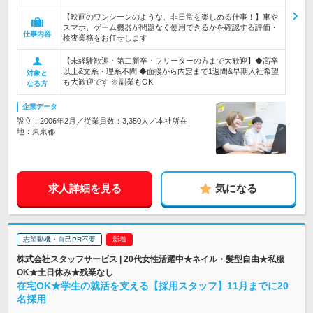
【映画のワンシーンのような、非日常を楽しめる仕事！】車や
スマホ、ゲーム機器が問題なく使用できるかを確認する評価・
仕事内容
検査業務をお任せします
【未経験歓迎・第二新卒・フリーターの方まで大歓迎】◆高卒
以上&文系・理系不問 ◆面接から内定まで1週間&早期入社希望
対象と
も大歓迎です ※副業もOK
なる方
企業データ
設立：2006年2月／従業員数：3,350人／本社所在
地：東京都
求人詳細を見る
気になる
志望動機・自己PR不要
株式会社スタッフサービス | 20代女性活躍中★ネイル・髪型自由★私服
OK★土日休み★残業なし
在宅OK★学生の就活を支える【採用スタッフ】11月までに20
名採用