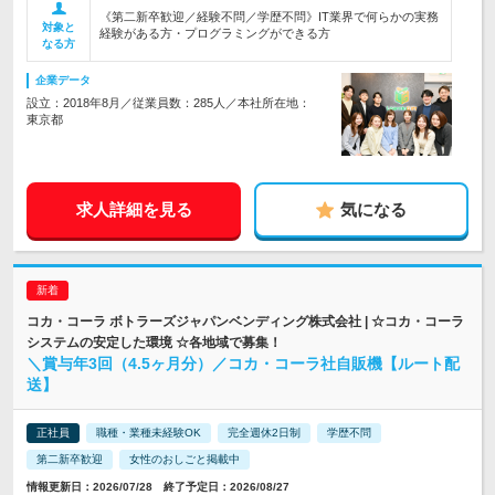
《第二新卒歓迎／経験不問／学歴不問》IT業界で何らかの実務
対象と
経験がある方・プログラミングができる方
なる方
企業データ
設立：2018年8月／従業員数：285人／本社所在地：
東京都
求人詳細を見る
気になる
コカ・コーラ ボトラーズジャパンベンディング株式会社 | ☆コカ・コーラ
システムの安定した環境 ☆各地域で募集！
＼賞与年3回（4.5ヶ月分）／コカ・コーラ社自販機【ルート配
送】
正社員
職種・業種未経験OK
完全週休2日制
学歴不問
第二新卒歓迎
女性のおしごと掲載中
情報更新日：2026/07/28 終了予定日：2026/08/27