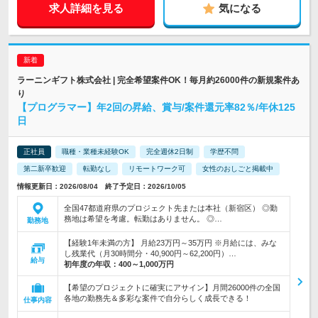
求人詳細を見る
気になる
ラーニンギフト株式会社 | 完全希望案件OK！毎月約26000件の新規案件あ
り
【プログラマー】年2回の昇給、賞与/案件還元率82％/年休125
日
正社員
職種・業種未経験OK
完全週休2日制
学歴不問
第二新卒歓迎
転勤なし
リモートワーク可
女性のおしごと掲載中
情報更新日：2026/08/04 終了予定日：2026/10/05
全国47都道府県のプロジェクト先または本社（新宿区） ◎勤
務地は希望を考慮。転勤はありません。 ◎…
勤務地
【経験1年未満の方】 月給23万円～35万円 ※月給には、みな
し残業代（月30時間分・40,900円～62,200円）…
給与
初年度の年収：
400～1,000万円
【希望のプロジェクトに確実にアサイン】月間26000件の全国
各地の勤務先＆多彩な案件で自分らしく成長できる！
仕事内容