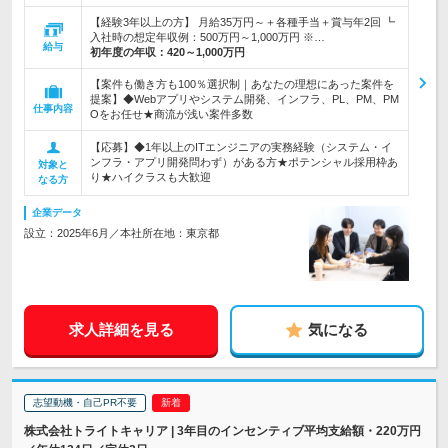
【経験3年以上の方】 月給35万円～＋各種手当＋賞与年2回 ┗
入社時の想定年収例：500万円～1,000万円 ※…
給与
初年度の年収：
420～1,000万円
【案件も働き方も100％選択制｜あなたの理想にあった案件を
提案】◆Webアプリやシステム開発、インフラ、PL、PM、PM
仕事内容
Oをお任せ★商流が浅い案件多数
【応募】◆1年以上のITエンジニアの実務経験（システム・イ
ンフラ・アプリ開発問わず）がある方★ポテンシャル採用枠あ
対象と
り★ハイクラスも大歓迎
なる方
企業データ
設立：2025年6月／本社所在地：東京都
求人詳細を見る
気になる
志望動機・自己PR不要
株式会社トライトキャリア | 3年目のインセンティブ平均支給額・220万円