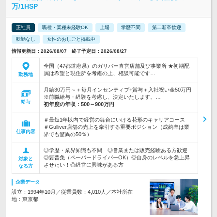
万/1HSP
正社員
職種・業種未経験OK
上場
学歴不問
第二新卒歓迎
転勤なし
女性のおしごと掲載中
情報更新日：2026/08/07 終了予定日：2026/08/27
全国（47都道府県）のガリバー直営店舗及び事業所 ★初期配
属は希望と現住所を考慮の上、相談可能です…
勤務地
月給30万円～＋毎月インセンティブ+賞与＋入社祝い金50万円
※前職給与・経験を考慮し、決定いたします。…
給与
初年度の年収：
500～900万円
＃最短1年以内で経営の舞台にいける花形のキャリアコース
＃Gulliver店舗の売上を牽引する重要ポジション（成約率は業
仕事内容
界でも驚異の50％）
◎学歴・業界知識も不問 ◎営業または販売経験ある方歓迎
◎要普免（ペーパードライバーOK）◎自身のレベルを急上昇
対象と
させたい！◎経営に興味がある方
なる方
企業データ
設立：1994年10月／従業員数：4,010人／本社所在
地：東京都