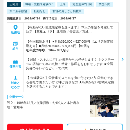
正社員
職種・業種未経験OK
上場
完全週休2日制
学歴不問
第二新卒歓迎
転勤なし
女性のおしごと掲載中
情報更新日：2026/07/24 終了予定日：2026/08/27
【転勤がない地域限定職も選べます】 本人の希望を考慮して
決定 【募集エリア】 北海道／青森県／宮城…
勤務地
【全国転勤あり】 ■月給310,000～527,000円 【エリア限定転
勤あり】■月給280,000～509,000円 【転居を…
給与
初年度の年収：
364～857万円
【 経験・スキルに応じた業務からお任せします 】ネクステー
ジの店舗にて車の点検・整備・修理ををお任せします ★空調
仕事内容
完備のキレイなピットで作業
【 未経験OK 】◎仕事でスキルを身に付けたい方 ◎安心でき
る会社で働きたい方 ◎車が好きな方 ★転勤がない地域限定職
対象と
を選択することもできます！
なる方
企業データ
設立：1998年12月／従業員数：6,492人／本社所在
地：愛知県