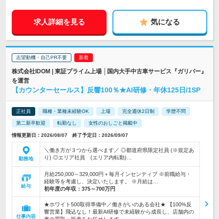
求人詳細を見る
気になる
志望動機・自己PR不要
株式会社IDOM | 東証プライム上場 │国内大手中古車サービス『ガリバー』
を運営
【カウンターセールス】反響100％★AI研修・年休125日/1SP
正社員
職種・業種未経験OK
上場
完全週休2日制
学歴不問
第二新卒歓迎
転勤なし
女性のおしごと掲載中
情報更新日：2026/08/07 終了予定日：2026/09/07
＼働き方が３つから選べます／ ◎都道府県限定社員 (※規定あ
り) ◎エリア社員 (エリア内転勤)…
勤務地
月給250,000～329,000円＋毎月インセンティブ ※前職給与・
経験等を考慮し、決定いたします。 ※月給は…
給与
初年度の年収：
375～700万円
★ホワイト500取得準備中／働きがいのある会社★ 【100%反
響営業】飛込なし！最新AI研修で未経験から成長し、店舗内の
仕事内容