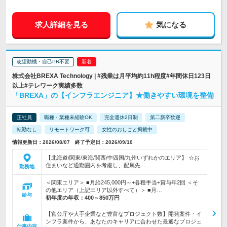
求人詳細を見る
気になる
志望動機・自己PR不要
株式会社BREXA Technology | #残業は月平均約11h程度#年間休日123日
以上#テレワーク実績多数
「BREXA」の【インフラエンジニア】★働きやすい環境を整備
正社員
職種・業種未経験OK
完全週休2日制
第二新卒歓迎
転勤なし
リモートワーク可
女性のおしごと掲載中
情報更新日：2026/08/07 終了予定日：2026/09/10
【北海道/関東/東海/関西/中四国/九州いずれかのエリア】 ☆お
住まいなど通勤圏内を考慮し、配属先…
勤務地
＜関東エリア＞ ■月給245,000円～+各種手当+賞与年2回 ＜そ
の他エリア（上記エリア以外すべて）＞ ■月…
給与
初年度の年収：
400～850万円
【官公庁や大手企業など豊富なプロジェクト数】開発案件・イ
ンフラ案件から、あなたのキャリアに合わせた最適なプロジェ
仕事内容