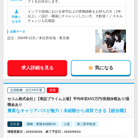
クトをお任せします。
インフラ領域における保守以上の実務経験をお持ちの方（1年
以上）／設計・構築にチャレンジしたい方、大歓迎！／スキル
対象と
チェンジも応相談
なる方
企業データ
設立：2004年12月／本社所在地：東京都
求人詳細を見る
気になる
志望動機・自己PR不要
セコム株式会社 | 【東証プライム上場】平均年収655万円/長期休暇あり/退
職金あり
豊富なキャリアパスが魅力！未経験から成長できる【総合職】
正社員
職種・業種未経験OK
上場
第二新卒歓迎
情報更新日：2026/06/26 終了予定日：2026/09/24