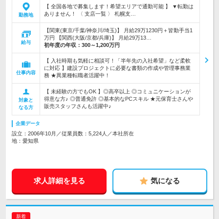
【 全国各地で募集します！希望エリアで通勤可能 】 ▼転勤は
ありません！ 〈 支店一覧 〉 札幌支…
勤務地
【関東(東京/千葉/神奈川/埼玉)】 月給29万1230円＋皆勤手当1
万円 【関西(大阪/京都/兵庫)】 月給29万13…
給与
初年度の年収：
300～1,200万円
【 入社時期も気軽に相談可！「半年先の入社希望」など柔軟
に対応 】建設プロジェクトに必要な書類の作成や管理事務業
仕事内容
務 ★異業種転職者活躍中！
【 未経験の方でもOK 】◎高卒以上 ◎コミュニケーションが
得意な方♪ ◎普通免許 ◎基本的なPCスキル ★元保育士さんや
対象と
販売スタッフさんも活躍中♪
なる方
企業データ
設立：2006年10月／従業員数：5,224人／本社所在
地：愛知県
求人詳細を見る
気になる