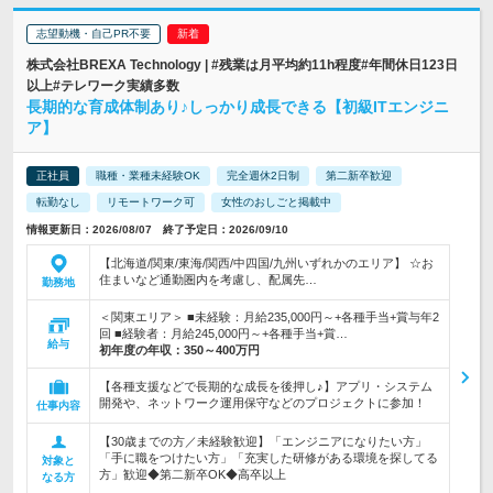
志望動機・自己PR不要
株式会社BREXA Technology | #残業は月平均約11h程度#年間休日123日
以上#テレワーク実績多数
長期的な育成体制あり♪しっかり成長できる【初級ITエンジニ
ア】
正社員
職種・業種未経験OK
完全週休2日制
第二新卒歓迎
転勤なし
リモートワーク可
女性のおしごと掲載中
情報更新日：2026/08/07 終了予定日：2026/09/10
【北海道/関東/東海/関西/中四国/九州いずれかのエリア】 ☆お
住まいなど通勤圏内を考慮し、配属先…
勤務地
＜関東エリア＞ ■未経験：月給235,000円～+各種手当+賞与年2
回 ■経験者：月給245,000円～+各種手当+賞…
給与
初年度の年収：
350～400万円
【各種支援などで長期的な成長を後押し♪】アプリ・システム
開発や、ネットワーク運用保守などのプロジェクトに参加！
仕事内容
【30歳までの方／未経験歓迎】「エンジニアになりたい方」
「手に職をつけたい方」「充実した研修がある環境を探してる
対象と
方」歓迎◆第二新卒OK◆高卒以上
なる方