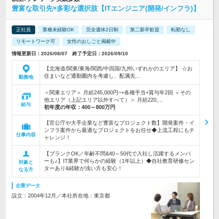
豊富な取引先×多彩な選択肢【ITエンジニア(開発/インフラ)】
正社員
業種未経験OK
完全週休2日制
第二新卒歓迎
転勤なし
リモートワーク可
女性のおしごと掲載中
情報更新日：2026/08/07 終了予定日：2026/09/10
【北海道/関東/東海/関西/中四国/九州いずれかのエリア】 ☆お
住まいなど通勤圏内を考慮し、配属先…
勤務地
＜関東エリア＞ 月給245,000円~+各種手当+賞与年2回 ＜その
他エリア（上記エリア以外すべて）＞ 月給220,…
給与
初年度の年収：
400～800万円
【官公庁や大手企業など豊富なプロジェクト数】開発案件・イ
ンフラ案件から最適なプロジェクトをお任せ◆上流工程にもチ
仕事内容
ャレンジ！
【ブランクOK／年齢不問&40～50代で入社し活躍するメンバ
ーも♪】IT業界で何らかの経験（1年以上）◆自社教育研修セン
対象と
ターあり&経験が浅い方も安心！
なる方
企業データ
設立：2004年12月／本社所在地：東京都