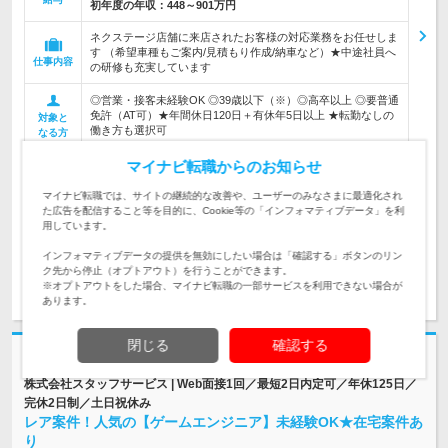
初年度の年収：
448～901万円
ネクステージ店舗に来店されたお客様の対応業務をお任せしま
す （希望車種もご案内/見積もり作成/納車など）★中途社員へ
仕事内容
の研修も充実しています
◎営業・接客未経験OK ◎39歳以下（※）◎高卒以上 ◎要普通
免許（AT可）★年間休日120日＋有休年5日以上 ★転勤なしの
対象と
働き方も選択可
なる方
マイナビ転職からのお知らせ
企業データ
設立：1998年12月／従業員数：6,492人／本社所在
マイナビ転職では、サイトの継続的な改善や、ユーザーのみなさまに最適化され
地：愛知県
た広告を配信すること等を目的に、Cookie等の「インフォマティブデータ」を利
用しています。
インフォマティブデータの提供を無効にしたい場合は「確認する」ボタンのリン
ク先から停止（オプトアウト）を行うことができます。
求人詳細を見る
気になる
※オプトアウトをした場合、マイナビ転職の一部サービスを利用できない場合が
あります。
閉じる
確認する
志望動機・自己PR不要
株式会社スタッフサービス | Web面接1回／最短2日内定可／年休125日／
完休2日制／土日祝休み
レア案件！人気の【ゲームエンジニア】未経験OK★在宅案件あ
り