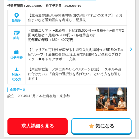
情報更新日：2026/08/07 終了予定日：2026/09/10
【北海道/関東/東海/関西/中四国/九州いずれかのエリア】 ☆お
住まいなど通勤圏内を考慮し、配属先…
勤務地
＜関東エリア＞ ■未経験：月給235,000円～+各種手当+賞与年2
回 ■経験者：月給245,000円～+各種手当+賞…
給与
初年度の年収：
350～400万円
【キャリアの可能性が広がる】取引先約5,100社(※BREXA Tec
hグループ)！最先端分野/上流工程/自社開発など多彩なプロジ
仕事内容
ェクト◆キャリアサポート充実
【未経験歓迎！／第二新卒OK／UIターン歓迎】「スキルを身
に付けたい」「自分の選択肢を広げたい」 という方を歓迎し
対象と
ます！
なる方
企業データ
設立：2004年12月／本社所在地：東京都
求人詳細を見る
気になる