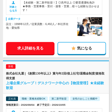
【未経験・第二新卒歓迎！】◎高卒以上 ◎要普通運転免許
★事務・営業事務・受付・接客・営業…様々な経験を活かせま
対象と
す！
なる方
企業データ
設立：1998年12月／従業員数：6,492人／本社所在
地：愛知県
求人詳細を見る
気になる
株式会社丸運 | 《創業130年以上》賞与年2回/借上社宅/退職金制度/資格取
得支援
上場企業グループ！デスクワーク中心の【物流管理】★未経験
歓迎
正社員
職種・業種未経験OK
第二新卒歓迎
女性のおしごと掲載中
情報更新日：2026/08/04 終了予定日：2026/10/05