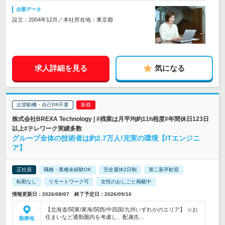
企業データ
設立：2004年12月／本社所在地：東京都
求人詳細を見る
気になる
志望動機・自己PR不要
株式会社BREXA Technology | #残業は月平均約11h程度#年間休日123日
以上#テレワーク実績多数
グループ全体の技術者は約2.7万人!充実の環境【ITエンジニ
ア】
正社員
職種・業種未経験OK
完全週休2日制
第二新卒歓迎
転勤なし
リモートワーク可
女性のおしごと掲載中
情報更新日：2026/08/07 終了予定日：2026/09/10
【北海道/関東/東海/関西/中四国/九州いずれかのエリア】 ☆お
住まいなど通勤圏内を考慮し、配属先…
勤務地