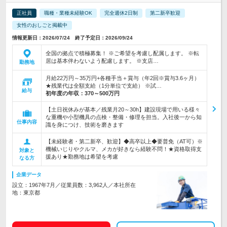
正社員
職種・業種未経験OK
完全週休2日制
第二新卒歓迎
女性のおしごと掲載中
情報更新日：2026/07/24 終了予定日：2026/09/24
全国の拠点で積極募集！ ※ご希望を考慮し配属します。 ※転
居は基本伴わないよう配慮します。 ※支店…
勤務地
月給22万円～35万円+各種手当＋賞与（年2回※賞与3.6ヶ月）
★残業代は全額支給（1分単位で支給） ※試…
給与
初年度の年収：
370～500万円
【土日祝休みが基本／残業月20～30h】建設現場で用いる様々
な重機や小型機具の点検・整備・修理を担当。入社後一から知
仕事内容
識を身につけ、技術を磨きます
【未経験者・第二新卒、歓迎】◆高卒以上◆要普免（AT可）※
機械いじりやクルマ、メカが好きなら経験不問！★資格取得支
対象と
援あり★勤務地は希望を考慮
なる方
企業データ
設立：1967年7月／従業員数：3,962人／本社所在
地：東京都