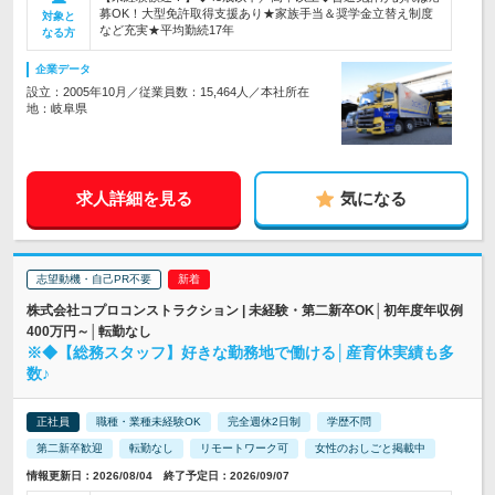
募OK！大型免許取得支援あり★家族手当＆奨学金立替え制度
対象と
など充実★平均勤続17年
なる方
企業データ
設立：2005年10月／従業員数：15,464人／本社所在
地：岐阜県
求人詳細を見る
気になる
志望動機・自己PR不要
株式会社コプロコンストラクション | 未経験・第二新卒OK│初年度年収例
400万円～│転勤なし
※◆【総務スタッフ】好きな勤務地で働ける│産育休実績も多
数♪
正社員
職種・業種未経験OK
完全週休2日制
学歴不問
第二新卒歓迎
転勤なし
リモートワーク可
女性のおしごと掲載中
情報更新日：2026/08/04 終了予定日：2026/09/07