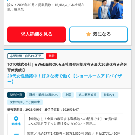
設立：2005年10月／従業員数：15,464人／本社所在
地：岐阜県
求人詳細を見る
気になる
志望動機・自己PR不要
TOTO株式会社 | ★Web面接OK★正社員登用制度有★最大10連休有★産休
育休実績◎
20代女性活躍中！好きな街で働く【ショールームアドバイザ
ー】
契約社員
職種・業種未経験OK
上場
第二新卒歓迎
転勤なし
女性のおしごと掲載中
情報更新日：2026/08/07 終了予定日：2026/09/07
【転勤なし！全国の希望する勤務地への配属です】 ★慣れ親
しんだ場所でずっと働けるから安心♪ ＜関東…
勤務地
関東／月給27万1,430円～30万3,030円 関西／ 月給27万1,430円