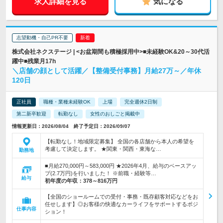
求人詳細を見る
気になる
志望動機・自己PR不要
株式会社ネクステージ | <お盆期間も積極採用中>■未経験OK&20～30代活
躍中■残業月17h
＼店舗の顔として活躍／【整備受付事務】月給27万～／年休
120日
正社員
職種・業種未経験OK
上場
完全週休2日制
第二新卒歓迎
転勤なし
女性のおしごと掲載中
情報更新日：2026/08/04 終了予定日：2026/09/07
【転勤なし！地域限定募集】 全国の各店舗から本人の希望を
考慮して決定します。 ★関東・関西・東海な…
勤務地
■月給270,000円～583,000円 ★2026年4月、給与のベースアッ
プ(2.7万円)を行いました！ ※前職・経験等…
給与
初年度の年収：
378～816万円
【全国のショールームでの受付・事務・既存顧客対応などをお
任せします】◎お客様の快適なカーライフをサポートするポジ
仕事内容
ション！