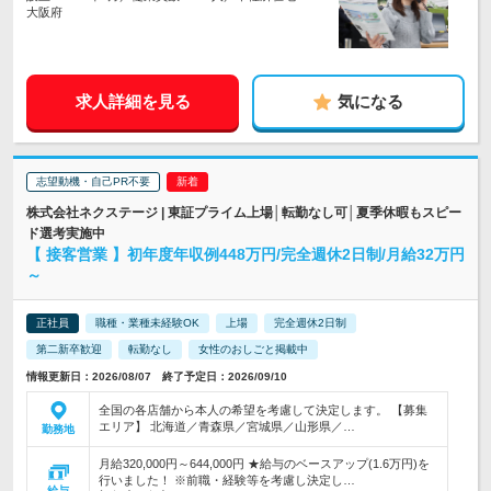
大阪府
求人詳細を見る
気になる
志望動機・自己PR不要
株式会社ネクステージ | 東証プライム上場│転勤なし可│夏季休暇もスピー
ド選考実施中
【 接客営業 】初年度年収例448万円/完全週休2日制/月給32万円
～
正社員
職種・業種未経験OK
上場
完全週休2日制
第二新卒歓迎
転勤なし
女性のおしごと掲載中
情報更新日：2026/08/07 終了予定日：2026/09/10
全国の各店舗から本人の希望を考慮して決定します。 【募集
エリア】 北海道／青森県／宮城県／山形県／…
勤務地
月給320,000円～644,000円 ★給与のベースアップ(1.6万円)を
行いました！ ※前職・経験等を考慮し決定し…
給与