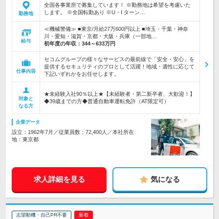
全国各事業所で募集しています！ ※勤務地は希望を考慮いた
します。 ※全国転勤あり ※U・I ターン…
勤務地
≪機械警備≫ ■東京/月給27万600円以上 ■埼玉・千葉・神奈
川・愛知・滋賀・京都・大阪・兵庫（一部地…
給与
初年度の年収：
344～633万円
セコムグループの様々なサービスの最前線で「安全・安心」を
提供するセキュリティのプロとして活躍！地域・適性に応じて
仕事内容
下記いずれかをお任せします。
★未経験入社90％以上★【未経験者・第二新卒者、大歓迎！】
対象と
◆39歳までの方◆普通自動車運転免許（AT限定可）
なる方
企業データ
設立：1962年7月／従業員数：72,400人／本社所在
地：東京都
求人詳細を見る
気になる
志望動機・自己PR不要