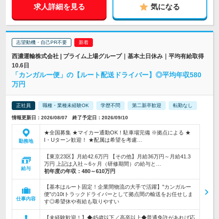
求人詳細を見る
気になる
志望動機・自己PR不要
西濃運輸株式会社 | プライム上場グループ｜基本土日休み｜平均有給取得
10.6日
「カンガルー便」の【ルート配送ドライバー】◎平均年収580
万円
正社員
職種・業種未経験OK
学歴不問
第二新卒歓迎
転勤なし
情報更新日：2026/08/07 終了予定日：2026/09/10
★全国募集 ★マイカー通勤OK！駐車場完備 ※拠点による ★
I・Uターン歓迎！ ★配属は希望を考慮…
勤務地
【東京23区】月給42.6万円 【その他】月給36万円～月給41.3
万円 上記は入社～6ヶ月（研修期間）の給与と…
給与
初年度の年収：
480～610万円
【基本はルート固定！企業間物流の大手で活躍】"カンガルー
便"の10tトラックドライバーとして拠点間の輸送をお任せしま
仕事内容
す◎希望休や有給も取りやすい
【未経験歓迎！】◆45歳以下／高卒以上◆普通免許があれば応