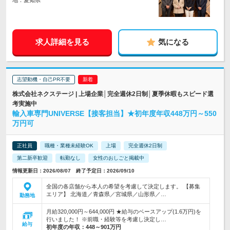
地：愛知県
求人詳細を見る
気になる
志望動機・自己PR不要
株式会社ネクステージ | 上場企業│完全週休2日制│夏季休暇もスピード選
考実施中
輸入車専門UNIVERSE【接客担当】★初年度年収448万円～550
万円可
正社員
職種・業種未経験OK
上場
完全週休2日制
第二新卒歓迎
転勤なし
女性のおしごと掲載中
情報更新日：2026/08/07 終了予定日：2026/09/10
全国の各店舗から本人の希望を考慮して決定します。 【募集
エリア】 北海道／青森県／宮城県／山形県／…
勤務地
月給320,000円～644,000円 ★給与のベースアップ(1.6万円)を
行いました！ ※前職・経験等を考慮し決定し…
給与
初年度の年収：
448～901万円