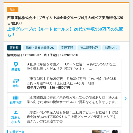
西濃運輸株式会社 | プライム上場企業グループ/4月大幅ベア実施/年休120
日/寮あり
上場グループの【ルートセールス】20代で年収550万円の先輩
も！
正社員
職種・業種未経験OK
学歴不問
第二新卒歓迎
転勤なし
情報更新日：2026/08/07 終了予定日：2026/09/10
★配属は希望を考慮／I・Uターン歓迎！ ★あなたの好きな土
地や慣れ親しんだエリアで活躍できます！…
勤務地
【東京23区】月給29万円～月給30.2万円 【その他】月給23.5
万円～月給29.4万円 上記は入社～4ヶ月（研修…
給与
初年度の年収：
380～550万円
【企業間物流に特化／未経験入社も安心の研修あり◎】法人企
業へ向けた荷物の物流サービスのご提案などをお任せします。
仕事内容
【学歴不問／中途入社も多数！正社員デビューも歓迎！】◎普
通免許があれば応募OK！大手上場グループで安定キャリアを
対象と
築きたい方に最適です◎
なる方
企業データ