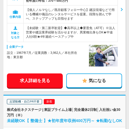
初年度の年収：
370～500万円
【個人ノルマなし／既存顧客フォロー中心】建設現場などで用
いる機械や備品のレンタルサービスを提案。段階を踏んで学
仕事内容
べ、ステップアップも目指せます
【未経験・第二新卒歓迎】◆高卒以上◆要普免（AT可）※法人
営業や建設業界経験を活かせますが、異業種出身もOK★中途
対象と
入社6割★4年連続ベースアップ中
なる方
企業データ
設立：1967年7月／従業員数：3,962人／本社所在
地：東京都
求人詳細を見る
気になる
志望動機・自己PR不要
株式会社ネクステージ | 東証プライム上場│完全週休2日制│入社祝い金30
万円（※）
未経験OK【 整備士 】★初年度年収例400万円～ ★転勤なしOK