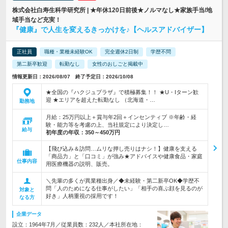
株式会社白寿生科学研究所 | ★年休120日前後★ノルマなし★家族手当/地
域手当など充実！
『健康』で人生を変えるきっかけを♪【ヘルスアドバイザー】
正社員
職種・業種未経験OK
完全週休2日制
学歴不問
第二新卒歓迎
転勤なし
女性のおしごと掲載中
情報更新日：2026/08/07 終了予定日：2026/10/08
★全国の『ハクジュプラザ』で積極募集！！ ★U・Iターン歓
迎 ★エリアを超えた転勤なし （北海道・…
勤務地
月給：25万円以上＋賞与年2回＋インセンティブ ※年齢・経
験・能力等を考慮の上、当社規定により決定し…
給与
初年度の年収：
350～450万円
【飛び込み＆訪問…ムリな押し売りはナシ！】健康を支える
「商品力」と「口コミ」が強み★アドバイスや健康食品・家庭
仕事内容
用医療機器の説明、販売。
＼先輩の多くが異業種出身／◆未経験・第二新卒OK◆学歴不
問「人のためになる仕事がしたい」「相手の喜ぶ顔を見るのが
対象と
好き」人柄重視の採用です！
なる方
企業データ
設立：1964年7月／従業員数：232人／本社所在地：