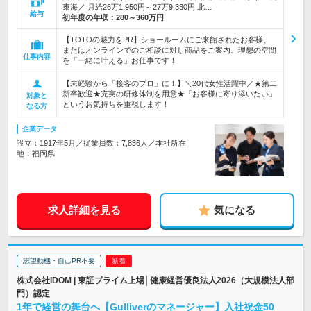
東海／ 月給26万1,950円～27万9,330円 北…
給与
初年度の年収：
280～360万円
【TOTOの魅力をPR】ショールームにご来館されたお客様、
またはオンラインでのご相談に対し商品をご案内。理想の空間
仕事内容
を「一緒に叶える」お仕事です！
【未経験から「接客のプロ」に！】＼20代女性活躍中／★第二
新卒歓迎★充実の研修体制を用意★「お客様に寄り添いたい」
対象と
というお気持ちを重視します！
なる方
企業データ
設立：1917年5月／従業員数：7,836人／本社所在
地：福岡県
求人詳細を見る
気になる
志望動機・自己PR不要
株式会社IDOM | 東証プライム上場│健康経営優良法人2026（大規模法人部
門）認定
1年で経営の舞台へ【Gulliverのマネージャー】入社祝金50