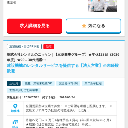
東京都
求人詳細を見る
気になる
志望動機・自己PR不要
株式会社レンタルのニッケン | 【三菱商事グループ】★年休128日（2026
年度）★20～30代活躍中
建設機械のレンタルサービスを提供する【法人営業】※未経験
歓迎
正社員
職種・業種未経験OK
完全週休2日制
第二新卒歓迎
女性のおしごと掲載中
情報更新日：2026/07/24 終了予定日：2026/09/24
全国営業所や支店で募集！ ※ご希望を考慮し配属します。 ※
支店エリア内での転勤の可能性あり 【北海…
勤務地
月給22万円～35万円+各種手当＋賞与（年2回※賞与3.6ヶ月）
★残業代は全額支給（1分単位で支給） ※試…
給与