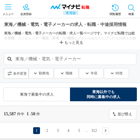
東海版
メニュー
会員登録
閲覧履歴
検索
東海／機械・電気・電子メーカーの求人・転職・中途採用情報
東海／機械・電気・電子メーカーの転職・求人一覧ページです。マイナビ転職では総
合電機、コンピューター機器、家電・AV機器などからもあなたにぴったりの求人を探
もっと見る
せます。
東海／機械・電気・電子メーカー
勤務地
職種
年収
特徴
条件変更
東海
以外でも
東海
で募集中の求人
同時に募集中の求人
15,587
1
50
件中
-
件
並び替え
1
2
3
4
5
312
…