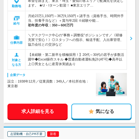
希望を踏まえ、東京・埼玉・愛知の各エリアで配属先を決定し
ます。 ★U・Iターン歓迎！ ■東京エリア…
勤務地
月給23万1,150円～36万9,150円＋諸手当（資格手当、時間外手
当、扶養手当など）＋賞与年2回 ※経験や能…
給与
初年度の年収：
350～600万円
＼デスクワーク中心の“事務＋調整役”ポジションです／《研修
充実で安心！》◎スタッフへの指示、輸送手配、入出庫管理、
仕事内容
協力会社との交渉など
【未経験・第二新卒を積極採用！】20代～30代の若手が多数活
躍中◆Excel操作スキル ◆普通自動者運転免許(AT可)◆高卒以
対象と
上◎男女ともに産育休実績あり
なる方
企業データ
設立：1938年12月／従業員数：349人／本社所在地：
東京都
求人詳細を見る
気になる
志望動機・自己PR不要