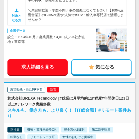
車の買取・販売をお任せします。
＼未経験歓迎・学歴不問／車の知識はなくてもOK！【100%反
響営業】のGulliver店や"人気"のSUV・輸入車専門店で活躍しま
対象と
せんか？
なる方
企業データ
設立：1994年10月／従業員数：4,010人／本社所在
地：東京都
求人詳細を見る
気になる
志望動機・自己PR不要
株式会社BREXA Technology | #残業は月平均約11h程度#年間休日123日
以上#テレワーク実績多数
スキルも、働き方も、より良く！【IT総合職】#リモート案件あ
り
正社員
職種・業種未経験OK
完全週休2日制
第二新卒歓迎
転勤なし
リモートワーク可
女性のおしごと掲載中