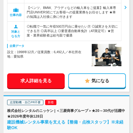
【ベンツ、BMW、アウディなどの輸入車をご提案】輸入車専
門店UNIVERSEにてお客様への提案業務をお任せします ★車
仕事内容
の知識は入社後に身に付きます
◎転職で一気に年収500万円台に乗せたい方 ◎誠実さを大切に
できる方 ◎高卒以上 ◎要普通自動車免許（AT限定可）★営
対象と
業・業界経験者は給与面で優遇
なる方
企業データ
設立：1998年12月／従業員数：6,492人／本社所在
地：愛知県
求人詳細を見る
気になる
志望動機・自己PR不要
株式会社レンタルのニッケン | ＜三菱商事グループ＞★20～30代が活躍中
★2026年度年休128日
建設機械レンタル事業を支える【整備・点検スタッフ】※未経
験OK