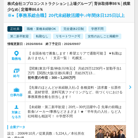
株式会社コプロコンストラクション | 上場グループ│育休取得率98％│残業
少なめ│定着率86.6％
※●【事務系総合職】20代未経験活躍中♪/年間休日125日以上
正社員
職種・業種未経験OK
完全週休2日制
学歴不問
第二新卒歓迎
転勤なし
リモートワーク可
女性のおしごと掲載中
情報更新日：2026/08/04 終了予定日：2026/09/07
【 全国各地で募集します！希望エリアで通勤可能 】 ▼転勤は
ありません！ 〈 支店一覧 〉 札幌支…
勤務地
【関東(東京/千葉/神奈川/埼玉)】 月給29万1230円＋皆勤手当1
万円 【関西(大阪/京都/兵庫)】 月給29万13…
給与
初年度の年収：
300～1,200万円
【先輩のほとんどが未経験入社♪】各種資料・請求書・伝票作
成、資材管理、資料写真ファイリングなど、街づくりにおける
仕事内容
事務業務全般を担当します！
【未経験・第二新卒歓迎｜20代～30代活躍中♪】先輩の前職は
飲食/メーカー/事務などさまざま！★「半年先の入社」など入
対象と
社時期も相談可！ ※学歴不問
なる方
企業データ
設立：2006年10月／従業員数：5,224人／本社所在