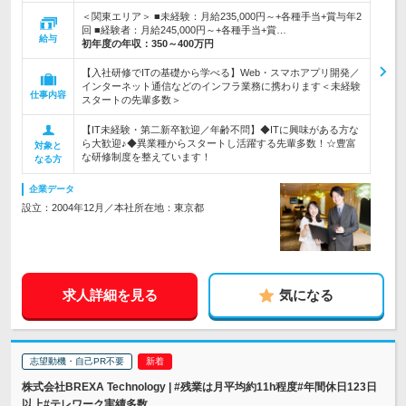
＜関東エリア＞ ■未経験：月給235,000円～+各種手当+賞与年2
回 ■経験者：月給245,000円～+各種手当+賞…
給与
初年度の年収：
350～400万円
【入社研修でITの基礎から学べる】Web・スマホアプリ開発／
インターネット通信などのインフラ業務に携わります＜未経験
仕事内容
スタートの先輩多数＞
【IT未経験・第二新卒歓迎／年齢不問】◆ITに興味がある方な
ら大歓迎♪◆異業種からスタートし活躍する先輩多数！☆豊富
対象と
な研修制度を整えています！
なる方
企業データ
設立：2004年12月／本社所在地：東京都
求人詳細を見る
気になる
志望動機・自己PR不要
株式会社BREXA Technology | #残業は月平均約11h程度#年間休日123日
以上#テレワーク実績多数