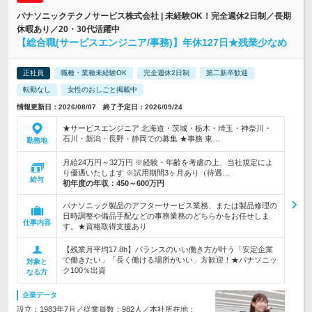
パナソニックテクノサービス株式会社 | 未経験OK！完全週休2日制／長期
休暇あり／20・30代活躍中
【総合職(サービスエンジニア/事務)】年休127日★残業少なめ
正社員
職種・業種未経験OK
完全週休2日制
第二新卒歓迎
転勤なし
女性のおしごと掲載中
情報更新日：2026/08/07 終了予定日：2026/09/24
★サービスエンジニア 北海道・茨城・栃木・埼玉・神奈川・
石川・新潟・長野・静岡での募集 ★事務 東…
勤務地
月給24万円～32万円 ※経験・年齢を考慮の上、当社規定によ
り優遇いたします ※試用期間3ヶ月あり（待遇…
給与
初年度の年収：
450～600万円
パナソニック製品のアフターサービス業務、または製品修理の
日時調整や備品手配などの事務業務のどちらかをお任せしま
仕事内容
す。★資格取得支援あり
【残業月平均17.8h】バランスのいい働き方が叶う「安定企業
で働きたい」「長く働ける場所がいい」方歓迎！★パナソニッ
対象と
ク100％出資
なる方
企業データ
設立：1983年7月／従業員数：982人／本社所在地：