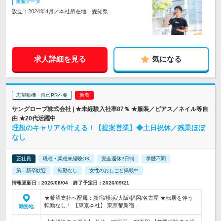
企業データ
設立：2024年4月／本社所在地：愛知県
求人詳細を見る
気になる
志望動機・自己PR不要
サングローブ株式会社 | ★未経験入社率87％ ★服装／ピアス／ネイル等自
由 ★20代活躍中
理想のキャリアを叶える！【提案営業】◆土日祝休／残業ほぼ
なし
正社員
職種・業種未経験OK
完全週休2日制
学歴不問
第二新卒歓迎
転勤なし
女性のおしごと掲載中
情報更新日：2026/08/04 終了予定日：2026/09/21
★希望支社へ配属：新宿/横浜/大阪/福岡/名古屋 ★転居を伴う
転勤なし！ 【東京本社】 東京都新宿…
勤務地