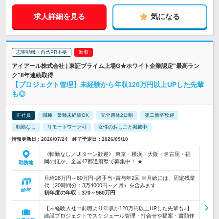
求人詳細を見る
気になる
志望動機・自己PR不要
アイアール株式会社 | 東証プライム上場G★ホワイト企業認定"最高ラン
ク"8年連続取得
【プロジェクト管理】未経験から年収120万円以上UPした先輩
も◎
正社員
職種・業種未経験OK
完全週休2日制
第二新卒歓迎
転勤なし
リモートワーク可
女性のおしごと掲載中
情報更新日：2026/07/24 終了予定日：2026/09/10
《転勤なし／UIターン歓迎》 東京・横浜・大阪・名古屋・福
岡のほか、全国47都道府県で募集中！ ★…
勤務地
月給28万円～80万円+諸手当+賞与年2回 ※月給には、固定残業
代（20時間分：3万4000円～／月）を含みます…
給与
初年度の年収：
370～960万円
【未経験入社⇒前職より年収が120万円以上UPした先輩も♪】
建設プロジェクトでスケジュール管理・打合せや提案・書類作