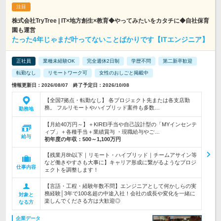
株式会社TryTree | IT×地方創生×教育◆やってみたいをカタチに◆自社保育
園も運営
たった4年じゃまだ叶ってないことばかりです【ITエンジニア】
正社員
業種未経験OK
完全週休2日制
学歴不問
第二新卒歓迎
転勤なし
リモートワーク可
女性のおしごと掲載中
情報更新日：2026/08/07 終了予定日：2026/10/08
【全国7拠点・転勤なし】 各プロジェクト先または各支店勤
務。 フルリモートやハイブリッド案件も多数…
勤務地
【月給40万円～】＋KIREI手当や自己設計型の「MYインセンテ
ィブ」＋各種手当＋業績賞与 ・現職給与やご…
給与
初年度の年収：
500～1,100万円
【残業月8h以下｜リモート・ハイブリッド｜チームアサイン等
など働きやすさも大事に】キャリア形成に繋がるようなプロジ
仕事内容
ェクトを調整します！
【言語・工程・経験年数不問】エンジニアとして何かしらの実
務経験│3年で100名超の中途入社！会社の成長や変化を一緒に
対象と
楽しんでくださる方は大歓迎◎
なる方
企業データ