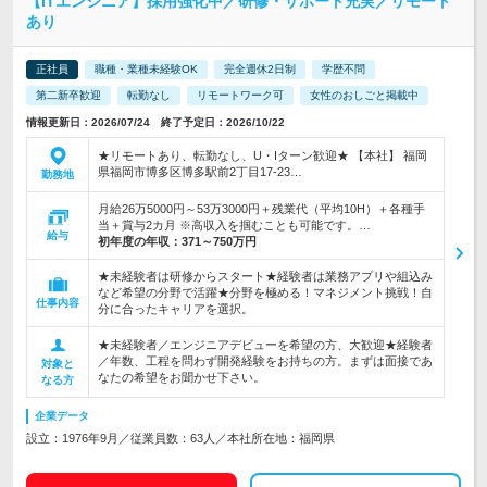
【ITエンジニア】採用強化中／研修・サポート充実／リモート
あり
正社員
職種・業種未経験OK
完全週休2日制
学歴不問
第二新卒歓迎
転勤なし
リモートワーク可
女性のおしごと掲載中
情報更新日：2026/07/24 終了予定日：2026/10/22
★リモートあり、転勤なし、U・Iターン歓迎★ 【本社】 福岡
県福岡市博多区博多駅前2丁目17-23…
勤務地
月給26万5000円～53万3000円＋残業代（平均10H）＋各種手
当＋賞与2カ月 ※高収入を掴むことも可能です。…
給与
初年度の年収：
371～750万円
★未経験者は研修からスタート★経験者は業務アプリや組込み
など希望の分野で活躍★分野を極める！マネジメント挑戦！自
仕事内容
分に合ったキャリアを選択。
★未経験者／エンジニアデビューを希望の方、大歓迎★経験者
／年数、工程を問わず開発経験をお持ちの方。まずは面接であ
対象と
なたの希望をお聞かせ下さい。
なる方
企業データ
設立：1976年9月／従業員数：63人／本社所在地：福岡県