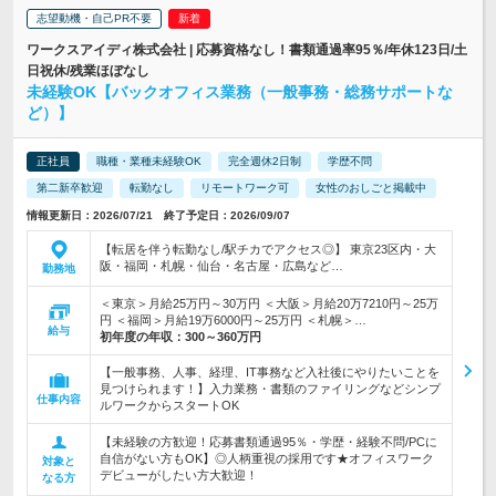
志望動機・自己PR不要
ワークスアイディ株式会社 | 応募資格なし！書類通過率95％/年休123日/土
日祝休/残業ほぼなし
未経験OK【バックオフィス業務（一般事務・総務サポートな
ど）】
正社員
職種・業種未経験OK
完全週休2日制
学歴不問
第二新卒歓迎
転勤なし
リモートワーク可
女性のおしごと掲載中
情報更新日：2026/07/21 終了予定日：2026/09/07
【転居を伴う転勤なし/駅チカでアクセス◎】 東京23区内・大
阪・福岡・札幌・仙台・名古屋・広島など…
勤務地
＜東京＞月給25万円～30万円 ＜大阪＞月給20万7210円～25万
円 ＜福岡＞月給19万6000円～25万円 ＜札幌＞…
給与
初年度の年収：
300～360万円
【一般事務、人事、経理、IT事務など入社後にやりたいことを
見つけられます！】入力業務・書類のファイリングなどシンプ
仕事内容
ルワークからスタートOK
【未経験の方歓迎！応募書類通過95％・学歴・経験不問/PCに
自信がない方もOK】◎人柄重視の採用です★オフィスワーク
対象と
デビューがしたい方大歓迎！
なる方