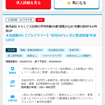
求人詳細を見る
気になる
志望動機・自己PR不要
株式会社 ＨＡＬ | *入社時の平均年齢26歳*残業少なめ*先輩の約99％が年
収UP
★未経験OK【プログラマー】*在宅OK*2ヶ月の育成研修*年休
120日
正社員
職種・業種未経験OK
完全週休2日制
学歴不問
第二新卒歓迎
転勤なし
リモートワーク可
女性のおしごと掲載中
情報更新日：2026/07/21 終了予定日：2026/08/24
《75％の案件がリモートワーク／会社都合による転勤は一切な
し！》 ☆本人のご希望・居住地を考慮し、…
勤務地
月給23万円～26万円＋各種手当＋賞与2回 ※経験や能力により
加給・優遇 【試用期間中の給与】 試用期間3…
給与
初年度の年収：
310～850万円
＜約2ヶ月の研修からSTART！＞基本からじっくり学び、希望
に沿ったプロジェクトで活躍！◎配属後も先輩がマンツーマン
仕事内容
でフォロー！★20代活躍中