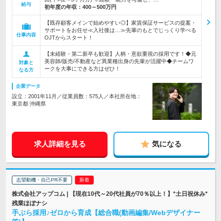
給与
初年度の年収：
400～500万円
【既存顧客メインで始めやすい◎】家賃保証サービスの提案・
サポートをお任せ≪入社後は…≫先輩のもとでじっくり学べる
仕事内容
OJTからスタート！
【未経験・第二新卒も歓迎】人柄・意欲重視の採用です！◆元
美容師/販売/不動産など異業種出身の先輩が活躍中◆チームワ
対象と
ークを大事にできる方はぜひ！
なる方
企業データ
設立：2001年11月／従業員数：575人／本社所在地：
東京都 沖縄県
求人詳細を見る
気になる
志望動機・自己PR不要
株式会社アップコム | 【現在10代～20代社員が70％以上！】*土日祝休み*
残業ほぼナシ
手ぶら採用♪ゼロから育成【総合職(動画編集/Webデザイナー