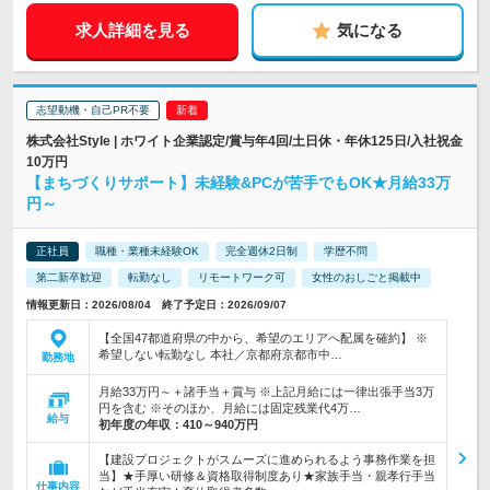
求人詳細を見る
気になる
志望動機・自己PR不要
株式会社Style | ホワイト企業認定/賞与年4回/土日休・年休125日/入社祝金
10万円
【まちづくりサポート】未経験&PCが苦手でもOK★月給33万
円～
正社員
職種・業種未経験OK
完全週休2日制
学歴不問
第二新卒歓迎
転勤なし
リモートワーク可
女性のおしごと掲載中
情報更新日：2026/08/04 終了予定日：2026/09/07
【全国47都道府県の中から、希望のエリアへ配属を確約】 ※
希望しない転勤なし 本社／京都府京都市中…
勤務地
月給33万円～＋諸手当＋賞与 ※上記月給には一律出張手当3万
円を含む ※そのほか、月給には固定残業代4万…
給与
初年度の年収：
410～940万円
【建設プロジェクトがスムーズに進められるよう事務作業を担
当】★手厚い研修＆資格取得制度あり★家族手当・親孝行手当
仕事内容