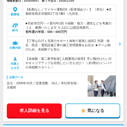
情報更新日：2026/08/07 終了予定日：2026/11/05
【転勤なし／マイカー通勤OK（駐車場あり）】 《本社》 ■京
都府長岡京市開田2丁目7番8 《九州支…
勤務地
■月給35万円～＋賞与年2回 ※経験・能力・適性などを考慮の
うえ、優遇いたします ※上記には固定残業代…
給与
初年度の年収：
500～600万円
【丁寧なOJTと充実のサポート体制で着実に成長】空調・衛
生・防災・電気設備工事の施工管理業務をお任せ ★チーム制
仕事内容
のため、未経験でも安心
【未経験・第二新卒歓迎│人柄重視の採用】手に職付けたい方
やキャリアアップを目指したい方もぜひ！ ＼約3割のメンバー
対象と
が未経験スタート／
なる方
企業データ
設立：2006年10月／従業員数：18人／本社所在地：
京都府
求人詳細を見る
気になる