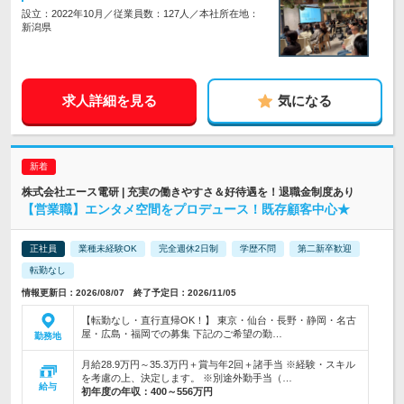
設立：2022年10月／従業員数：127人／本社所在地：
新潟県
求人詳細を見る
気になる
株式会社エース電研 | 充実の働きやすさ＆好待遇を！退職金制度あり
【営業職】エンタメ空間をプロデュース！既存顧客中心★
正社員
業種未経験OK
完全週休2日制
学歴不問
第二新卒歓迎
転勤なし
情報更新日：2026/08/07 終了予定日：2026/11/05
【転勤なし・直行直帰OK！】 東京・仙台・長野・静岡・名古
屋・広島・福岡での募集 下記のご希望の勤…
勤務地
月給28.9万円～35.3万円＋賞与年2回＋諸手当 ※経験・スキル
を考慮の上、決定します。 ※別途外勤手当（…
給与
初年度の年収：
400～556万円