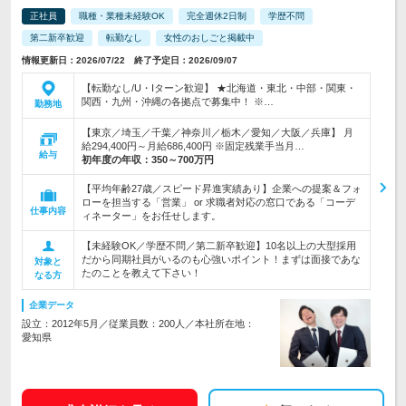
正社員
職種・業種未経験OK
完全週休2日制
学歴不問
第二新卒歓迎
転勤なし
女性のおしごと掲載中
情報更新日：2026/07/22 終了予定日：2026/09/07
【転勤なし/U・Iターン歓迎】 ★北海道・東北・中部・関東・
関西・九州・沖縄の各拠点で募集中！ ※…
勤務地
【東京／埼玉／千葉／神奈川／栃木／愛知／大阪／兵庫】 月
給294,400円～月給686,400円 ※固定残業手当月…
給与
初年度の年収：
350～700万円
【平均年齢27歳／スピード昇進実績あり】企業への提案＆フォ
ローを担当する「営業」 or 求職者対応の窓口である「コーデ
仕事内容
ィネーター」をお任せします。
【未経験OK／学歴不問／第二新卒歓迎】10名以上の大型採用
だから同期社員がいるのも心強いポイント！まずは面接であな
対象と
たのことを教えて下さい！
なる方
企業データ
設立：2012年5月／従業員数：200人／本社所在地：
愛知県