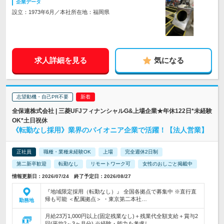
企業データ
設立：1973年6月／本社所在地：福岡県
求人詳細を見る
気になる
志望動機・自己PR不要
全保連株式会社 | 三菱UFJフィナンシャルG&上場企業★年休122日*未経験
OK*土日祝休
《転勤なし採用》業界のパイオニア企業で活躍！【法人営業】
正社員
職種・業種未経験OK
上場
完全週休2日制
第二新卒歓迎
転勤なし
リモートワーク可
女性のおしごと掲載中
情報更新日：2026/07/24 終了予定日：2026/08/27
『地域限定採用（転勤なし）』 全国各拠点で募集中 ※直行直
帰も可能 ＜配属拠点＞ ・東京第二本社…
勤務地
月給23万1,000円以上(固定残業なし)＋残業代全額支給＋賞与2
回(平均2～3ヶ月分) ※経験・能力を考慮し、…