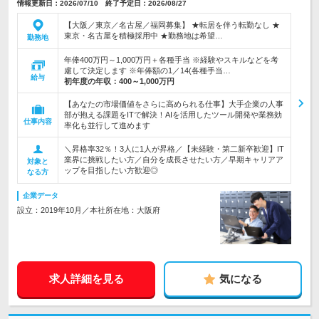
情報更新日：2026/07/10 終了予定日：2026/08/27
【大阪／東京／名古屋／福岡募集】 ★転居を伴う転勤なし ★
東京・名古屋を積極採用中 ★勤務地は希望…
勤務地
年俸400万円～1,000万円＋各種手当 ※経験やスキルなどを考
慮して決定します ※年俸額の1／14(各種手当…
給与
初年度の年収：
400～1,000万円
【あなたの市場価値をさらに高められる仕事】大手企業の人事
部が抱える課題をITで解決！AIを活用したツール開発や業務効
仕事内容
率化も並行して進めます
＼昇格率32％！3人に1人が昇格／【未経験・第二新卒歓迎】IT
業界に挑戦したい方／自分を成長させたい方／早期キャリアア
対象と
ップを目指したい方歓迎◎
なる方
企業データ
設立：2019年10月／本社所在地：大阪府
求人詳細を見る
気になる