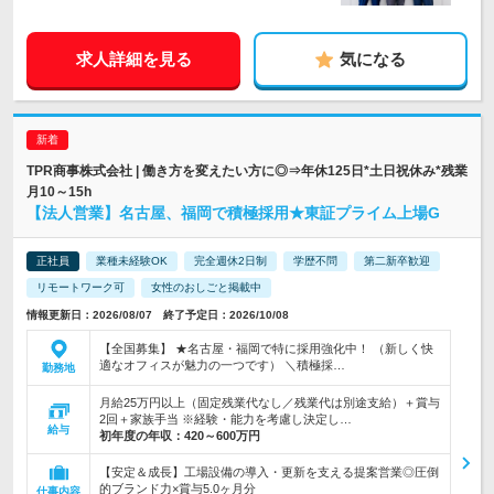
求人詳細を見る
気になる
TPR商事株式会社 | 働き方を変えたい方に◎⇒年休125日*土日祝休み*残業
月10～15h
【法人営業】名古屋、福岡で積極採用★東証プライム上場G
正社員
業種未経験OK
完全週休2日制
学歴不問
第二新卒歓迎
リモートワーク可
女性のおしごと掲載中
情報更新日：2026/08/07 終了予定日：2026/10/08
【全国募集】 ★名古屋・福岡で特に採用強化中！ （新しく快
適なオフィスが魅力の一つです） ＼積極採…
勤務地
月給25万円以上（固定残業代なし／残業代は別途支給）＋賞与
2回＋家族手当 ※経験・能力を考慮し決定し…
給与
初年度の年収：
420～600万円
【安定＆成長】工場設備の導入・更新を支える提案営業◎圧倒
的ブランド力×賞与5.0ヶ月分
仕事内容