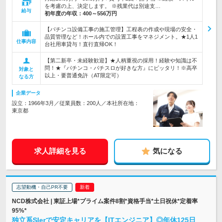
を考慮の上、決定します。 ※残業代は別途支…
給与
初年度の年収：
400～556万円
【パチンコ設備工事の施工管理】工程表の作成や現場の安全・
品質管理など！ホール内での設置工事をマネジメント。★1人1
仕事内容
台社用車貸与！直行直帰OK！
【第二新卒・未経験歓迎】★人柄重視の採用！経験や知識は不
問！★『パチンコ・パチスロが好きな方』にピッタリ！※高卒
対象と
以上・要普通免許（AT限定可）
なる方
企業データ
設立：1966年3月／従業員数：200人／本社所在地：
東京都
求人詳細を見る
気になる
志望動機・自己PR不要
NCD株式会社 | 東証上場*プライム案件8割*資格手当*土日祝休*定着率
95%*
独立系SIerで安定キャリアを【ITエンジニア】◎年休125日