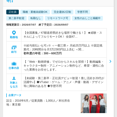
等)】
正社員
職種・業種未経験OK
完全週休2日制
学歴不問
第二新卒歓迎
転勤なし
リモートワーク可
女性のおしごと掲載中
情報更新日：2026/07/07 終了予定日：2026/09/07
【全国募集／47都道府県好きな場所で働ける！】 ★経験・ス
キルによってフルリモートOK！ 全国47…
勤務地
※給与前払いも可♪※ ＜一都三県＞ 月給25万円以上 ※固定残
業代：20時間分を月3万2383円以上含む ＜関…
給与
初年度の年収：
300～600万円
【「Web・動画研修」でゼロからスキルを習得！】動画編集・
キャラクター制作・アニメーション制作など、希望・適性に合
仕事内容
った業務をお任せします。
【未経験・第二新卒・正社員デビュー歓迎！推し活好き20代が
活躍中♪】◆VTuber・ゲーム・アニメ・声優・動画・デザイン
対象と
等に興味のある方 ◆学歴不問
なる方
企業データ
設立：2016年6月／従業員数：1,000人／本社所在
地：東京都