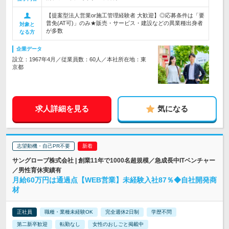
【提案型法人営業or施工管理経験者 大歓迎】◎応募条件は「要
普免(AT可)」のみ★販売・サービス・建設などの異業種出身者
対象と
が多数
なる方
企業データ
設立：1967年4月／従業員数：60人／本社所在地：東
京都
求人詳細を見る
気になる
志望動機・自己PR不要
サングローブ株式会社 | 創業11年で1000名超規模／急成長中ITベンチャー
／男性育休実績有
月給60万円は通過点【WEB営業】未経験入社87％◆自社開発商
材
正社員
職種・業種未経験OK
完全週休2日制
学歴不問
第二新卒歓迎
転勤なし
女性のおしごと掲載中