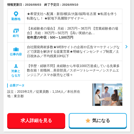
情報更新日：2026/08/03 終了予定日：2026/09/10
★希望支社へ配属：新宿/横浜/大阪/福岡/名古屋 ★転居を伴う
転勤なし！ ★駅地下高層階デザイナー…
勤務地
【未経験者の場合】 月給：28万円～38万円 【営業経験者の場
合】 月給：39万円～50万円 【高い実績のあ…
給与
初年度の年収：
500～1,500万円
自社開発商材多数★WEBサイトの企画や広告マーケティングな
どで課題を解決する提案営業★明確なインセンティブ制度／土
仕事内容
日祝休み／平均残業10H以下
【学歴・経験不問】未経験から年収1000万達成している先輩多
数在籍！前職例…美容部員／スポーツトレーナー／システムエ
対象と
ンジニア／スマホ販売など様々
なる方
企業データ
設立：2015年2月／従業員数：1,154人／本社所在
地：東京都
求人詳細を見る
気になる