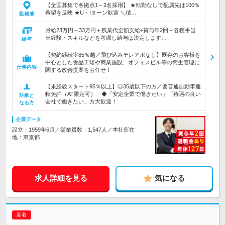
【全国募集で各拠点1～2名採用】 ★転勤なしで配属先は100％
希望を反映 ★U・Iターン歓迎 ＼積…
勤務地
月給23万円～33万円＋残業代全額支給+賞与年2回＋各種手当
※経験・スキルなどを考慮し給与は決定します…
給与
【契約継続率85％越／飛び込みテレアポなし】既存のお客様を
中心とした食品工場や商業施設、オフィスビル等の衛生管理に
仕事内容
関する改善提案をお任せ！
【未経験スタート95％以上】◎35歳以下の方／要普通自動車運
転免許（AT限定可） ◆「安定企業で働きたい」「待遇の良い
対象と
会社で働きたい」方大歓迎！
なる方
企業データ
設立：1959年6月／従業員数：1,547人／本社所在
地：東京都
求人詳細を見る
気になる