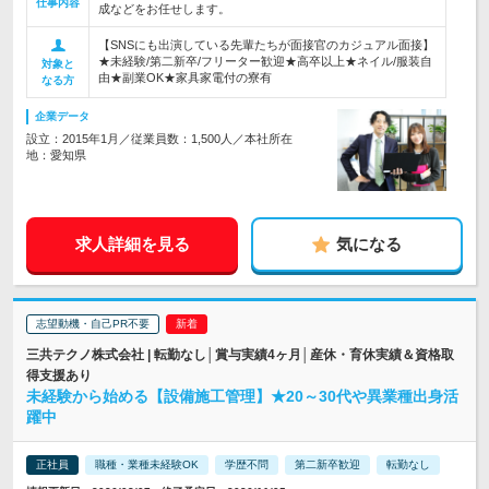
仕事内容
成などをお任せします。
【SNSにも出演している先輩たちが面接官のカジュアル面接】
★未経験/第二新卒/フリーター歓迎★高卒以上★ネイル/服装自
対象と
由★副業OK★家具家電付の寮有
なる方
企業データ
設立：2015年1月／従業員数：1,500人／本社所在
地：愛知県
求人詳細を見る
気になる
志望動機・自己PR不要
三共テクノ株式会社 | 転勤なし│賞与実績4ヶ月│産休・育休実績＆資格取
得支援あり
未経験から始める【設備施工管理】★20～30代や異業種出身活
躍中
正社員
職種・業種未経験OK
学歴不問
第二新卒歓迎
転勤なし