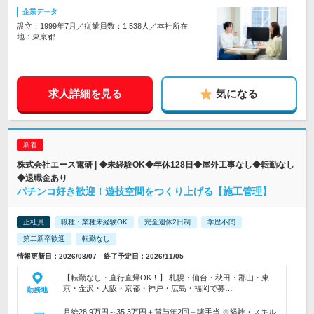
企業データ
設立：1999年7月／従業員数：1,538人／本社所在
地：東京都
求人詳細を見る
気になる
株式会社エース電研 | ◆未経験OK◆年休128日◆屋外工事なし◆転勤なし
◆退職金あり
パチンコ好き歓迎！遊技空間をつくり上げる【施工管理】
正社員
職種・業種未経験OK
完全週休2日制
学歴不問
第二新卒歓迎
転勤なし
情報更新日：2026/08/07 終了予定日：2026/11/05
【転勤なし・直行直帰OK！】 札幌・仙台・秋田・郡山・東
京・金沢・大阪・京都・神戸・広島・福岡で募…
勤務地
月給28.9万円～35.3万円＋賞与年2回＋諸手当 ※経験・スキル