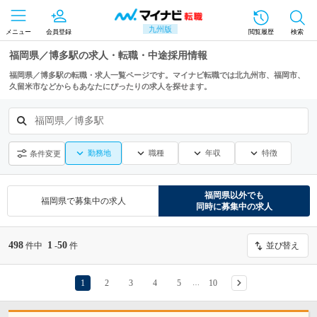
九州版
メニュー
会員登録
閲覧履歴
検索
福岡県／博多駅の求人・転職・中途採用情報
福岡県／博多駅の転職・求人一覧ページです。マイナビ転職では北九州市、福岡市、
久留米市などからもあなたにぴったりの求人を探せます。
福岡県／博多駅
勤務地
職種
年収
特徴
条件変更
福岡県
以外でも
福岡県
で募集中の求人
同時に募集中の求人
498
1
50
件中
-
件
並び替え
1
2
3
4
5
10
…