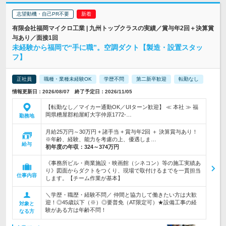
志望動機・自己PR不要
有限会社福岡マイクロ工業 | 九州トップクラスの実績／賞与年2回＋決算賞
与あり／面接1回
未経験から福岡で“手に職”。空調ダクト【製造・設置スタッ
フ】
正社員
職種・業種未経験OK
学歴不問
第二新卒歓迎
転勤なし
情報更新日：2026/08/07 終了予定日：2026/11/05
【転勤なし／マイカー通勤OK／UIターン歓迎】 ≪ 本社 ≫ 福
岡県糟屋郡粕屋町大字仲原1772-…
勤務地
月給25万円～30万円 + 諸手当 + 賞与年2回 ＋ 決算賞与あり！
※年齢、経験、能力を考慮の上、優遇しま…
給与
初年度の年収：
324～374万円
《事務所ビル・商業施設・映画館（シネコン）等の施工実績あ
り》図面からダクトをつくり、現場で取付けるまでを一貫担当
仕事内容
します。【チーム作業が基本】
＼学歴・職歴・経験不問／ 仲間と協力して働きたい方は大歓
迎！◎45歳以下（※）◎要普免（AT限定可）★設備工事の経
対象と
験がある方は年齢不問！
なる方