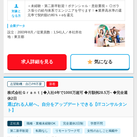
＜未経験・第二新卒歓迎！ポテンシャル・意欲重視＞ ◎ガラ
ス張りの給与体系でエンジニアを守ります！★業界高水準の還
対象と
元率で契約額の80％＋αを還元
なる方
企業データ
設立：2003年8月／従業員数：1,541人／本社所在
地：東京都
求人詳細を見る
気になる
志望動機・自己PR不要
株式会社Ｇｒａｎｔ | ◆入社4年で1000万超可 ◆月額例28.5万~ ◆完全週
休2日
選ばれる人材へ。自分をアップデートできる【ITコンサルタン
ト】
正社員
職種・業種未経験OK
完全週休2日制
学歴不問
第二新卒歓迎
転勤なし
リモートワーク可
女性のおしごと掲載中