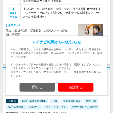
など手当充実★育休取得者多数
【未経験・第二新卒歓迎／学歴・年齢・性別不問】◆Web面接
でスピーディーに内定&入社OK！ ★定着率92％以上＆フリー
対象と
ターから正社員へ♪
なる方
企業データ
設立：2015年2月／従業員数：1,000人／本社所在
地：京都府
マイナビ転職からのお知らせ
マイナビ転職では、サイトの継続的な改善や、ユーザーのみなさまに最適化され
た広告を配信すること等を目的に、Cookie等の「インフォマティブデータ」を利
求人詳細を見る
気になる
用しています。
インフォマティブデータの提供を無効にしたい場合は「確認する」ボタンのリン
ク先から停止（オプトアウト）を行うことができます。
※オプトアウトをした場合、マイナビ転職の一部サービスを利用できない場合が
志望動機・自己PR不要
あります。
株式会社ＧＳＩ | 上場企業／土日祝休／転勤なし／フルリモート案件有／
自社内研修
閉じる
確認する
【ITエンジニア】未経験歓迎■研修4ヶ月■残業10.2h
正社員
職種・業種未経験OK
上場
完全週休2日制
学歴不問
第二新卒歓迎
転勤なし
リモートワーク可
女性のおしごと掲載中