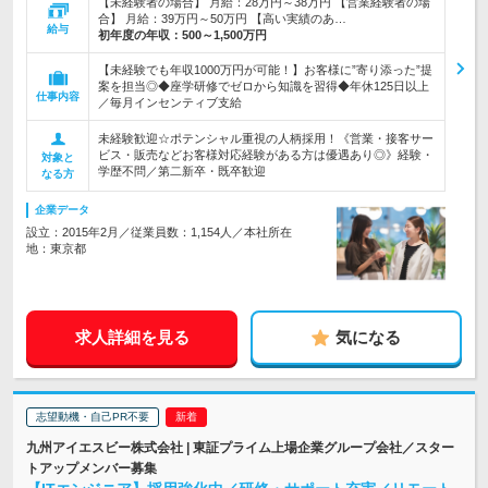
【未経験者の場合】 月給：28万円～38万円 【営業経験者の場
合】 月給：39万円～50万円 【高い実績のあ…
給与
初年度の年収：
500～1,500万円
【未経験でも年収1000万円が可能！】お客様に”寄り添った”提
案を担当◎◆座学研修でゼロから知識を習得◆年休125日以上
仕事内容
／毎月インセンティブ支給
未経験歓迎☆ポテンシャル重視の人柄採用！《営業・接客サー
ビス・販売などお客様対応経験がある方は優遇あり◎》経験・
対象と
学歴不問／第二新卒・既卒歓迎
なる方
企業データ
設立：2015年2月／従業員数：1,154人／本社所在
地：東京都
求人詳細を見る
気になる
志望動機・自己PR不要
九州アイエスビー株式会社 | 東証プライム上場企業グループ会社／スター
トアップメンバー募集