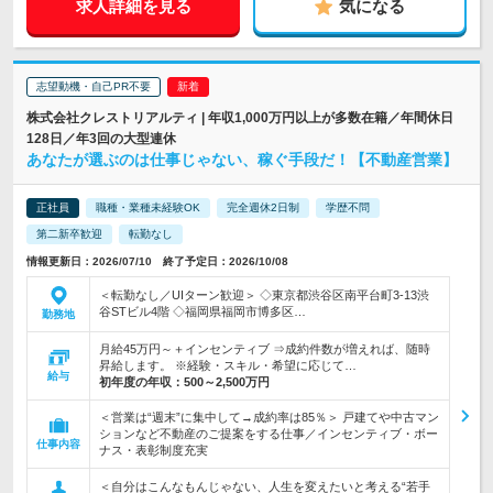
求人詳細を見る
気になる
志望動機・自己PR不要
株式会社クレストリアルティ | 年収1,000万円以上が多数在籍／年間休日
128日／年3回の大型連休
あなたが選ぶのは仕事じゃない、稼ぐ手段だ！【不動産営業】
正社員
職種・業種未経験OK
完全週休2日制
学歴不問
第二新卒歓迎
転勤なし
情報更新日：2026/07/10 終了予定日：2026/10/08
＜転勤なし／UIターン歓迎＞ ◇東京都渋谷区南平台町3-13渋
谷STビル4階 ◇福岡県福岡市博多区…
勤務地
月給45万円～＋インセンティブ ⇒成約件数が増えれば、随時
昇給します。 ※経験・スキル・希望に応じて…
給与
初年度の年収：
500～2,500万円
＜営業は“週末”に集中して→成約率は85％＞ 戸建てや中古マン
ションなど不動産のご提案をする仕事／インセンティブ・ボー
仕事内容
ナス・表彰制度充実
＜自分はこんなもんじゃない、人生を変えたいと考える“若手