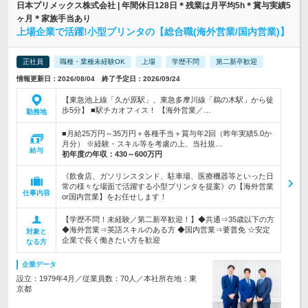
日本プリメックス株式会社 | 年間休日128日＊残業は月平均5h＊賞与実績5
ヶ月＊家族手当あり
上場企業で活躍!小型プリンタの【総合職(海外営業/国内営業)】
正社員
職種・業種未経験OK
上場
学歴不問
第二新卒歓迎
情報更新日：2026/08/04 終了予定日：2026/09/24
【東急池上線「久が原駅」、東急多摩川線「鵜の木駅」から徒
歩5分】 ■駅チカオフィス！ 【海外営業／…
勤務地
■月給25万円～35万円＋各種手当＋賞与年2回（昨年実績5.0か
月分） ※経験・スキル等を考慮の上、当社規…
給与
初年度の年収：
430～600万円
《飲食店、ガソリンスタンド、駐車場、医療機器等といった日
常の様々な場面で活躍する小型プリンタを提案》の【海外営業
仕事内容
or国内営業】をお任せします！
【学歴不問！未経験／第二新卒歓迎！】◆共通⇒35歳以下の方
◆海外営業⇒英語スキルのある方 ◆国内営業⇒要普免 ☆安定
対象と
企業で長く働きたい方を歓迎
なる方
企業データ
設立：1979年4月／従業員数：70人／本社所在地：東
京都