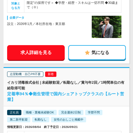
限定”の採用です＞ ◆学歴・経歴・スキルは一切不問 ◆30歳ま
対象と
で（※）
なる方
企業データ
設立：2026年1月／本社所在地：東京都
求人詳細を見る
気になる
志望動機・自己PR不要
イカリ消毒株式会社 | 未経験歓迎／転勤なし／賞与年2回／1時間単位の有
給取得可能
定着率94％◆衛生管理で国内シェアトップクラスの【ルート営
業】
正社員
職種・業種未経験OK
完全週休2日制
学歴不問
第二新卒歓迎
転勤なし
女性のおしごと掲載中
情報更新日：2026/08/04 終了予定日：2026/09/21