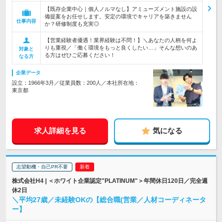
【既存企業中心｜個人ノルマなし】アミューズメント施設の設
備提案をお任せします。安定の環境でキャリアを築きません
仕事内容
か？研修制度も充実◎
【営業経験者優遇！業界経験は不問！】＼あなたの人柄を何よ
りも重視／「働く環境をもっと良くしたい…」そんな想いのあ
対象と
る方はぜひご応募ください！
なる方
企業データ
設立：1966年3月／従業員数：200人／本社所在地：
東京都
求人詳細を見る
気になる
志望動機・自己PR不要
株式会社H4 | ＜ホワイト企業認定"PLATINUM"＞年間休日120日／完全週
休2日
＼平均27歳／未経験OKの【総合職(営業／人材コーディネータ
ー】