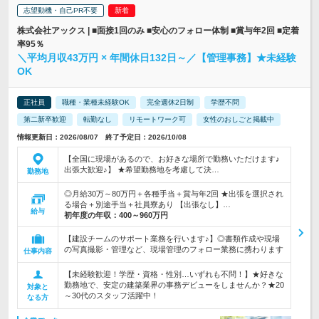
志望動機・自己PR不要
株式会社アックス | ■面接1回のみ ■安心のフォロー体制 ■賞与年2回 ■定着
率95％
＼平均月収43万円 × 年間休日132日～／【管理事務】★未経験
OK
正社員
職種・業種未経験OK
完全週休2日制
学歴不問
第二新卒歓迎
転勤なし
リモートワーク可
女性のおしごと掲載中
情報更新日：2026/08/07 終了予定日：2026/10/08
【全国に現場があるので、お好きな場所で勤務いただけます♪
出張大歓迎♪】 ★希望勤務地を考慮して決…
勤務地
◎月給30万～80万円＋各種手当＋賞与年2回 ★出張を選択され
る場合＋別途手当＋社員寮あり 【出張なし】…
給与
初年度の年収：
400～960万円
【建設チームのサポート業務を行います♪】◎書類作成や現場
の写真撮影・管理など、現場管理のフォロー業務に携わります
仕事内容
【未経験歓迎！学歴・資格・性別…いずれも不問！】★好きな
勤務地で、安定の建築業界の事務デビューをしませんか？★20
対象と
～30代のスタッフ活躍中！
なる方