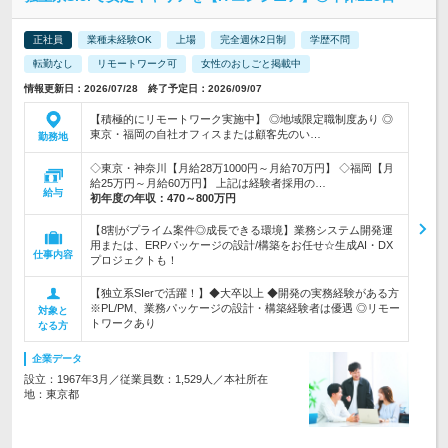
正社員
業種未経験OK
上場
完全週休2日制
学歴不問
転勤なし
リモートワーク可
女性のおしごと掲載中
情報更新日：2026/07/28 終了予定日：2026/09/07
【積極的にリモートワーク実施中】 ◎地域限定職制度あり ◎
東京・福岡の自社オフィスまたは顧客先のい…
勤務地
◇東京・神奈川【月給28万1000円～月給70万円】 ◇福岡【月
給25万円～月給60万円】 上記は経験者採用の…
給与
初年度の年収：
470～800万円
【8割がプライム案件◎成長できる環境】業務システム開発運
用または、ERPパッケージの設計/構築をお任せ☆生成AI・DX
仕事内容
プロジェクトも！
【独立系SIerで活躍！】◆大卒以上 ◆開発の実務経験がある方
※PL/PM、業務パッケージの設計・構築経験者は優遇 ◎リモー
対象と
トワークあり
なる方
企業データ
設立：1967年3月／従業員数：1,529人／本社所在
地：東京都