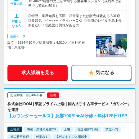
＃Gulliver店舗の売上を牽引する重要ポジション（成約率は業
仕事内容
界でも驚異の50％）
◎学歴・業界知識も不問 ◎営業または販売経験ある方歓迎
◎要普免（ペーパードライバーOK）◎自身のレベルを急上昇
対象と
させたい！◎経営に興味がある方
なる方
企業データ
設立：1994年10月／従業員数：4,010人／本社所在
地：東京都
求人詳細を見る
気になる
志望動機・自己PR不要
株式会社IDOM | 東証プライム上場 │国内大手中古車サービス『ガリバー』
を運営
【カウンターセールス】反響100％★AI研修・年休125日/1SP
正社員
職種・業種未経験OK
上場
完全週休2日制
学歴不問
第二新卒歓迎
転勤なし
女性のおしごと掲載中