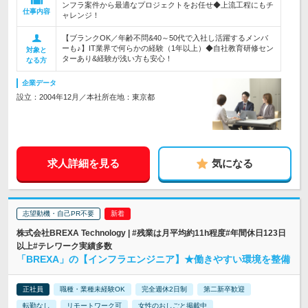
ンフラ案件から最適なプロジェクトをお任せ◆上流工程にもチ
仕事内容
ャレンジ！
【ブランクOK／年齢不問&40～50代で入社し活躍するメンバ
ーも♪】IT業界で何らかの経験（1年以上）◆自社教育研修セン
対象と
ターあり&経験が浅い方も安心！
なる方
企業データ
設立：2004年12月／本社所在地：東京都
求人詳細を見る
気になる
志望動機・自己PR不要
株式会社BREXA Technology | #残業は月平均約11h程度#年間休日123日
以上#テレワーク実績多数
「BREXA」の【インフラエンジニア】★働きやすい環境を整備
正社員
職種・業種未経験OK
完全週休2日制
第二新卒歓迎
転勤なし
リモートワーク可
女性のおしごと掲載中