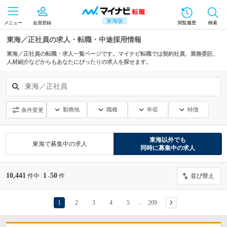
東海版
メニュー
会員登録
閲覧履歴
検索
東海／正社員の求人・転職・中途採用情報
東海／正社員の転職・求人一覧ページです。マイナビ転職では契約社員、業務委託、
人材紹介などからもあなたにぴったりの求人を探せます。
東海／正社員
勤務地
職種
年収
特徴
条件変更
東海
以外でも
東海
で募集中の求人
同時に募集中の求人
10,441
1
50
件中
-
件
並び替え
1
2
3
4
5
209
…