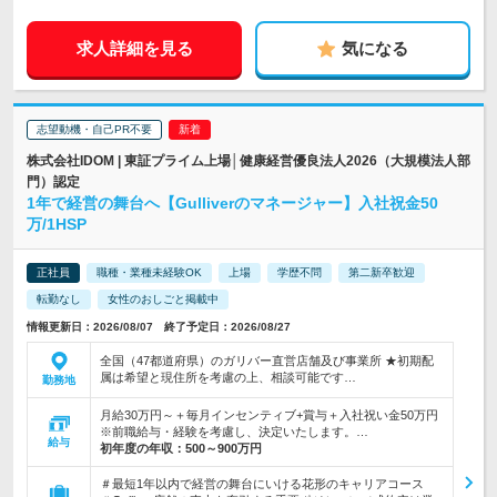
求人詳細を見る
気になる
志望動機・自己PR不要
株式会社IDOM | 東証プライム上場│健康経営優良法人2026（大規模法人部
門）認定
1年で経営の舞台へ【Gulliverのマネージャー】入社祝金50
万/1HSP
正社員
職種・業種未経験OK
上場
学歴不問
第二新卒歓迎
転勤なし
女性のおしごと掲載中
情報更新日：2026/08/07 終了予定日：2026/08/27
全国（47都道府県）のガリバー直営店舗及び事業所 ★初期配
属は希望と現住所を考慮の上、相談可能です…
勤務地
月給30万円～＋毎月インセンティブ+賞与＋入社祝い金50万円
※前職給与・経験を考慮し、決定いたします。…
給与
初年度の年収：
500～900万円
＃最短1年以内で経営の舞台にいける花形のキャリアコース