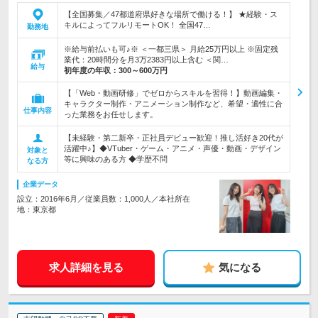
【全国募集／47都道府県好きな場所で働ける！】 ★経験・ス
キルによってフルリモートOK！ 全国47…
勤務地
※給与前払いも可♪※ ＜一都三県＞ 月給25万円以上 ※固定残
業代：20時間分を月3万2383円以上含む ＜関…
給与
初年度の年収：
300～600万円
【「Web・動画研修」でゼロからスキルを習得！】動画編集・
キャラクター制作・アニメーション制作など、希望・適性に合
仕事内容
った業務をお任せします。
【未経験・第二新卒・正社員デビュー歓迎！推し活好き20代が
活躍中♪】◆VTuber・ゲーム・アニメ・声優・動画・デザイン
対象と
等に興味のある方 ◆学歴不問
なる方
企業データ
設立：2016年6月／従業員数：1,000人／本社所在
地：東京都
求人詳細を見る
気になる