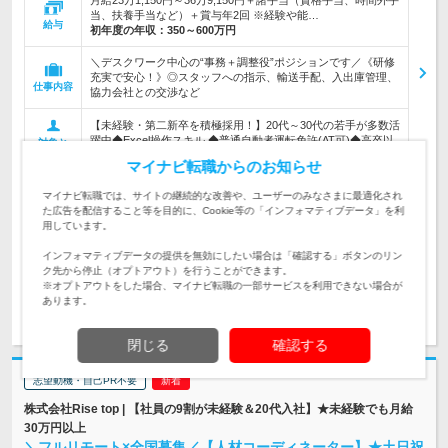
月給23万1,150円～36万9,150円＋諸手当（資格手当、時間外手
当、扶養手当など）＋賞与年2回 ※経験や能…
給与
初年度の年収：
350～600万円
＼デスクワーク中心の“事務＋調整役”ポジションです／《研修
充実で安心！》◎スタッフへの指示、輸送手配、入出庫管理、
仕事内容
協力会社との交渉など
【未経験・第二新卒を積極採用！】20代～30代の若手が多数活
躍中◆Excel操作スキル ◆普通自動者運転免許(AT可)◆高卒以
対象と
上◎男女ともに産育休実績あり
なる方
マイナビ転職からのお知らせ
企業データ
マイナビ転職では、サイトの継続的な改善や、ユーザーのみなさまに最適化され
設立：1938年12月／従業員数：349人／本社所在地：
た広告を配信すること等を目的に、Cookie等の「インフォマティブデータ」を利
東京都
用しています。
インフォマティブデータの提供を無効にしたい場合は「確認する」ボタンのリン
ク先から停止（オプトアウト）を行うことができます。
※オプトアウトをした場合、マイナビ転職の一部サービスを利用できない場合が
あります。
求人詳細を見る
気になる
閉じる
確認する
志望動機・自己PR不要
株式会社Rise top | 【社員の9割が未経験＆20代入社】★未経験でも月給
30万円以上
＼フルリモート×全国募集／【人材コーディネーター】★土日祝