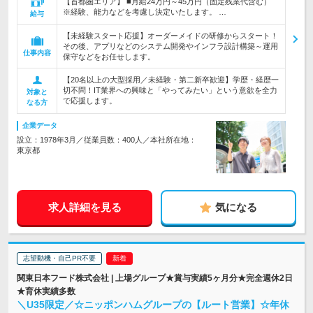
【首都圏エリア】 ■月給24万円～45万円（固定残業代含む）
※経験、能力などを考慮し決定いたします。 …
給与
【未経験スタート応援】オーダーメイドの研修からスタート！
その後、アプリなどのシステム開発やインフラ設計構築～運用
仕事内容
保守などをお任せします。
【20名以上の大型採用／未経験・第二新卒歓迎】学歴・経歴一
切不問！IT業界への興味と「やってみたい」という意欲を全力
対象と
で応援します。
なる方
企業データ
設立：1978年3月／従業員数：400人／本社所在地：
東京都
求人詳細を見る
気になる
志望動機・自己PR不要
関東日本フード株式会社 | 上場グループ★賞与実績5ヶ月分★完全週休2日
★育休実績多数
＼U35限定／☆ニッポンハムグループの【ルート営業】☆年休