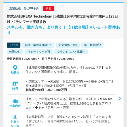
志望動機・自己PR不要
株式会社BREXA Technology | #残業は月平均約11h程度#年間休日123日
以上#テレワーク実績多数
スキルも、働き方も、より良く！【IT総合職】#リモート案件あ
り
正社員
職種・業種未経験OK
完全週休2日制
第二新卒歓迎
転勤なし
リモートワーク可
女性のおしごと掲載中
情報更新日：2026/08/07 終了予定日：2026/09/10
【北海道/関東/東海/関西/中四国/九州いずれかのエリア】 ☆お
住まいなど通勤圏内を考慮し、配属先…
勤務地
＜関東エリア＞ ■未経験：月給235,000円～+各種手当+賞与年2
回 ■経験者：月給245,000円～+各種手当+賞…
給与
初年度の年収：
350～400万円
【キャリアの可能性が広がる】取引先約5,100社(※BREXA Tec
hグループ)！最先端分野/上流工程/自社開発など多彩なプロジ
仕事内容
ェクト◆キャリアサポート充実
【未経験歓迎！／第二新卒OK／UIターン歓迎】「スキルを身
に付けたい」「自分の選択肢を広げたい」 という方を歓迎し
対象と
ます！
なる方