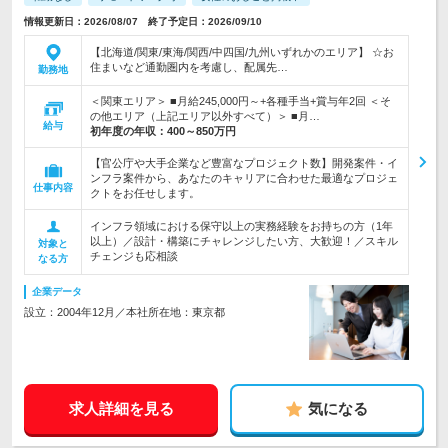
情報更新日：2026/08/07 終了予定日：2026/09/10
【北海道/関東/東海/関西/中四国/九州いずれかのエリア】 ☆お
住まいなど通勤圏内を考慮し、配属先…
勤務地
＜関東エリア＞ ■月給245,000円～+各種手当+賞与年2回 ＜そ
の他エリア（上記エリア以外すべて）＞ ■月…
給与
初年度の年収：
400～850万円
【官公庁や大手企業など豊富なプロジェクト数】開発案件・イ
ンフラ案件から、あなたのキャリアに合わせた最適なプロジェ
仕事内容
クトをお任せします。
インフラ領域における保守以上の実務経験をお持ちの方（1年
以上）／設計・構築にチャレンジしたい方、大歓迎！／スキル
対象と
チェンジも応相談
なる方
企業データ
設立：2004年12月／本社所在地：東京都
求人詳細を見る
気になる