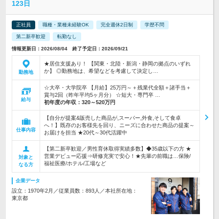
123日
正社員
職種・業種未経験OK
完全週休2日制
学歴不問
第二新卒歓迎
転勤なし
情報更新日：2026/08/04 終了予定日：2026/09/21
★居住支援あり！ 【関東・北陸・新潟・静岡の拠点のいずれ
か】 ◎勤務地は、希望などを考慮して決定し…
勤務地
☆大卒・大学院卒 【月給】25万円～＋残業代全額＋諸手当＋
賞与2回（昨年平均5ヶ月分） ☆短大・専門卒 …
給与
初年度の年収：
320～520万円
【自分が提案&販売した商品が,スーパー,外食,そして食卓
へ！】既存のお客様先を回り、ニーズに合わせた商品の提案～
仕事内容
お届けを担当 ★20代～30代活躍中
【第二新卒歓迎／男性育休取得実績多数】◆35歳以下の方 ★
営業デビュー応援⇒研修充実で安心！★先輩の前職は…保険/
対象と
福祉医療/ホテル/工場など
なる方
企業データ
設立：1970年2月／従業員数：893人／本社所在地：
東京都