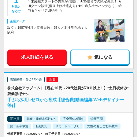
＼未経験スタートの先輩が7割超／★35歳までの限定募集！ ★
UIターン歓迎(借り上げ社宅あり) ★中途入社のハンデなく、給
対象と
与＆キャリアUPが叶う！
なる方
企業データ
設立：1987年4月／従業員数：95人／本社所在地：大
阪府
求人詳細を見る
気になる
志望動機・自己PR不要
株式会社アップコム | 【現在10代～20代社員が70％以上！】*土日祝休み*
残業ほぼナシ
手ぶら採用♪ゼロから育成【総合職(動画編集/Webデザイナー
等)】
正社員
職種・業種未経験OK
完全週休2日制
学歴不問
第二新卒歓迎
転勤なし
リモートワーク可
女性のおしごと掲載中
情報更新日：2026/07/07 終了予定日：2026/09/07