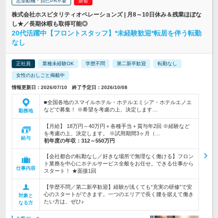
志望動機・自己PR不要
株式会社ホスピタリティオペレーションズ | 月8～10日休み＆残業ほぼな
し★／長期休暇も取得可能◎
20代活躍中【フロントスタッフ】*未経験歓迎*転居を伴う転勤
なし
正社員
業種未経験OK
学歴不問
第二新卒歓迎
転勤なし
女性のおしごと掲載中
情報更新日：2026/07/10 終了予定日：2026/10/08
■全国各地のスマイルホテル・ホテルエミシア・ホテルエノエ
などで募集！ ※希望を考慮の上、決定します…
勤務地
【月給】 18万円～40万円＋各種手当＋賞与年2回 ※経験など
を考慮の上、決定します。 ※試用期間3ヶ月（…
給与
初年度の年収：
312～550万円
【会社都合の転勤なし／好きな場所で無理なく働ける】フロン
ト業務を中心にホテルサービス全般をお任せ。できる仕事から
仕事内容
スタート！ ★面接1回
【学歴不問／第二新卒歓迎】経験が浅くても“充実の研修”で安
心のスタートができます。一つのエリアで長く腰を据えて働き
対象と
たい方は、ぜひ♪
なる方