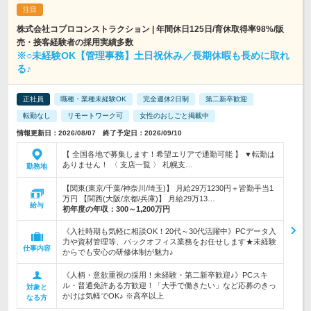
株式会社コプロコンストラクション | 年間休日125日/育休取得率98%/販
売・接客経験者の採用実績多数
※○未経験OK【管理事務】土日祝休み／長期休暇も長めに取れ
る♪
正社員
職種・業種未経験OK
完全週休2日制
第二新卒歓迎
転勤なし
リモートワーク可
女性のおしごと掲載中
情報更新日：2026/08/07 終了予定日：2026/09/10
【 全国各地で募集します！希望エリアで通勤可能 】 ▼転勤は
ありません！ 〈 支店一覧 〉 札幌支…
勤務地
【関東(東京/千葉/神奈川/埼玉)】 月給29万1230円＋皆勤手当1
万円 【関西(大阪/京都/兵庫)】 月給29万13…
給与
初年度の年収：
300～1,200万円
《入社時期も気軽に相談OK！20代～30代活躍中》PCデータ入
力や資材管理等、バックオフィス業務をお任せします★未経験
仕事内容
からでも安心の研修体制が魅力♪
《人柄・意欲重視の採用！未経験・第二新卒歓迎♪》PCスキ
ル・普通免許ある方歓迎！「大手で働きたい」など応募のきっ
対象と
かけは気軽でOK♪ ※高卒以上
なる方