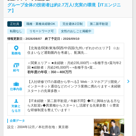
グループ全体の技術者は約2.7万人!充実の環境【ITエンジニ
ア】
正社員
職種・業種未経験OK
完全週休2日制
第二新卒歓迎
転勤なし
リモートワーク可
女性のおしごと掲載中
情報更新日：2026/08/07 終了予定日：2026/09/10
【北海道/関東/東海/関西/中四国/九州いずれかのエリア】 ☆お
住まいなど通勤圏内を考慮し、配属先…
勤務地
＜関東エリア＞ ■未経験：月給235,000円～+各種手当+賞与年2
回 ■経験者：月給245,000円～+各種手当+賞…
給与
初年度の年収：
350～400万円
【入社研修でITの基礎から学べる】Web・スマホアプリ開発／
インターネット通信などのインフラ業務に携わります＜未経験
仕事内容
スタートの先輩多数＞
【IT未経験・第二新卒歓迎／年齢不問】◆ITに興味がある方な
ら大歓迎♪◆異業種からスタートし活躍する先輩多数！☆豊富
対象と
な研修制度を整えています！
なる方
企業データ
設立：2004年12月／本社所在地：東京都