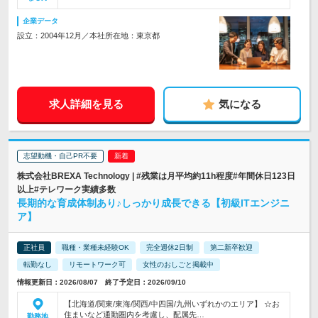
企業データ
設立：2004年12月／本社所在地：東京都
求人詳細を見る
気になる
志望動機・自己PR不要
株式会社BREXA Technology | #残業は月平均約11h程度#年間休日123日
以上#テレワーク実績多数
長期的な育成体制あり♪しっかり成長できる【初級ITエンジニ
ア】
正社員
職種・業種未経験OK
完全週休2日制
第二新卒歓迎
転勤なし
リモートワーク可
女性のおしごと掲載中
情報更新日：2026/08/07 終了予定日：2026/09/10
【北海道/関東/東海/関西/中四国/九州いずれかのエリア】 ☆お
住まいなど通勤圏内を考慮し、配属先…
勤務地