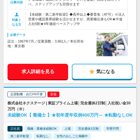
仕事内容
べ、ステップアップも目指せます
【未経験・第二新卒歓迎】◆高卒以上◆要普免（AT可）※法人
営業や建設業界経験を活かせますが、異業種出身もOK★中途
対象と
入社6割★4年連続ベースアップ中
なる方
企業データ
設立：1967年7月／従業員数：3,962人／本社所在
地：東京都
求人詳細を見る
気になる
志望動機・自己PR不要
株式会社ネクステージ | 東証プライム上場│完全週休2日制│入社祝い金30
万円（※）
未経験OK【 整備士 】★初年度年収例400万円～ ★転勤なしOK
正社員
職種・業種未経験OK
上場
完全週休2日制
学歴不問
第二新卒歓迎
転勤なし
女性のおしごと掲載中