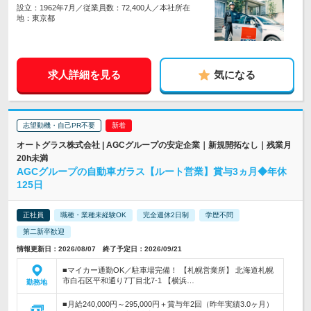
設立：1962年7月／従業員数：72,400人／本社所在
地：東京都
求人詳細を見る
気になる
志望動機・自己PR不要
オートグラス株式会社 | AGCグループの安定企業｜新規開拓なし｜残業月
20h未満
AGCグループの自動車ガラス【ルート営業】賞与3ヵ月◆年休
125日
正社員
職種・業種未経験OK
完全週休2日制
学歴不問
第二新卒歓迎
情報更新日：2026/08/07 終了予定日：2026/09/21
■マイカー通勤OK／駐車場完備！ 【札幌営業所】 北海道札幌
市白石区平和通り7丁目北7-1 【横浜…
勤務地
■月給240,000円～295,000円＋賞与年2回（昨年実績3.0ヶ月）