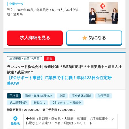
企業データ
設立：2006年10月／従業員数：5,224人／本社所在
地：愛知県
求人詳細を見る
気になる
志望動機・自己PR不要
ランスタッド株式会社 | 未経験OK＊WEB面接1回＊土日実施中＊即日入社
歓迎＊残業10h＊
【PCサポート事務】IT業界で手に職！年休123日☆在宅研
修/OW
正社員
職種・業種未経験OK
上場
完全週休2日制
学歴不問
第二新卒歓迎
転勤なし
女性のおしごと掲載中
情報更新日：2026/08/07 終了予定日：2026/09/10
◆全国（首都圏・愛知県・大阪府・福岡県）で積極採用中！／
転勤なし／在宅ワーク有／研修はフルリモート…
勤務地