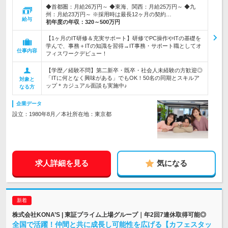
◆首都圏：月給26万円～ ◆東海、関西：月給25万円～ ◆九
州：月給23万円～ ※採用時は最長12ヶ月の契約…
給与
初年度の年収：
320～500万円
【1ヶ月のIT研修＆充実サポート】研修でPC操作やITの基礎を
学んで、事務＋ITの知識を習得→IT事務・サポート職としてオ
仕事内容
フィスワークデビュー！
【学歴／経験不問】第二新卒・既卒・社会人未経験の方歓迎◎
「ITに何となく興味がある」でもOK！50名の同期とスキルア
対象と
ップ＊カジュアル面談も実施中♪
なる方
企業データ
設立：1980年8月／本社所在地：東京都
求人詳細を見る
気になる
株式会社KONA’S | 東証プライム上場グループ｜年2回7連休取得可能◎
全国で活躍！仲間と共に成長し可能性を広げる【カフェスタッ