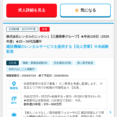
求人詳細を見る
気になる
志望動機・自己PR不要
株式会社レンタルのニッケン | 【三菱商事グループ】★年休128日（2026
年度）★20～30代活躍中
建設機械のレンタルサービスを提供する【法人営業】※未経験
歓迎
正社員
職種・業種未経験OK
完全週休2日制
第二新卒歓迎
女性のおしごと掲載中
情報更新日：2026/07/24 終了予定日：2026/09/24
全国営業所や支店で募集！ ※ご希望を考慮し配属します。 ※
支店エリア内での転勤の可能性あり 【北海…
勤務地
月給22万円～35万円+各種手当＋賞与（年2回※賞与3.6ヶ月）
★残業代は全額支給（1分単位で支給） ※試…
給与
初年度の年収：
370～500万円
【個人ノルマなし／既存顧客フォロー中心】建設現場などで用
いる機械や備品のレンタルサービスを提案。段階を踏んで学