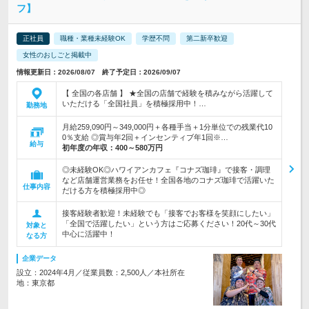
フ】
正社員
職種・業種未経験OK
学歴不問
第二新卒歓迎
女性のおしごと掲載中
情報更新日：2026/08/07 終了予定日：2026/09/07
【 全国の各店舗 】 ★全国の店舗で経験を積みながら活躍して
いただける「全国社員」を積極採用中！…
勤務地
月給259,090円～349,000円＋各種手当＋1分単位での残業代10
0％支給 ◎賞与年2回＋インセンティブ年1回※…
給与
初年度の年収：
400～580万円
◎未経験OK◎ハワイアンカフェ『コナズ珈琲』で接客・調理
など店舗運営業務をお任せ！全国各地のコナズ珈琲で活躍いた
仕事内容
だける方を積極採用中◎
接客経験者歓迎！未経験でも「接客でお客様を笑顔にしたい」
「全国で活躍したい」という方はご応募ください！20代～30代
対象と
中心に活躍中！
なる方
企業データ
設立：2024年4月／従業員数：2,500人／本社所在
地：東京都