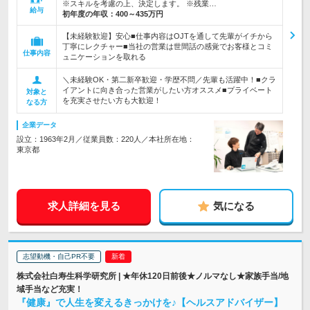
※スキルを考慮の上、決定します。 ※残業…
給与
初年度の年収：
400～435万円
【未経験歓迎】安心■仕事内容はOJTを通して先輩がイチから
丁寧にレクチャー■当社の営業は世間話の感覚でお客様とコミ
仕事内容
ュニケーションを取れる
＼未経験OK・第二新卒歓迎・学歴不問／先輩も活躍中！■クラ
イアントに向き合った営業がしたい方オススメ■プライベート
対象と
を充実させたい方も大歓迎！
なる方
企業データ
設立：1963年2月／従業員数：220人／本社所在地：
東京都
求人詳細を見る
気になる
志望動機・自己PR不要
株式会社白寿生科学研究所 | ★年休120日前後★ノルマなし★家族手当/地
域手当など充実！
『健康』で人生を変えるきっかけを♪【ヘルスアドバイザー】