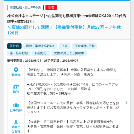
志望動機・自己PR不要
株式会社ネクステージ | <お盆期間も積極採用中>■未経験OK&20～30代活
躍中■残業月17h
＼店舗の顔として活躍／【整備受付事務】月給27万～／年休
120日
正社員
職種・業種未経験OK
上場
完全週休2日制
第二新卒歓迎
転勤なし
女性のおしごと掲載中
情報更新日：2026/08/04 終了予定日：2026/09/07
【転勤なし！地域限定募集】 全国の各店舗から本人の希望を
考慮して決定します。 ★関東・関西・東海な…
勤務地
■月給270,000円～583,000円 ★2026年4月、給与のベースアッ
プ(2.7万円)を行いました！ ※前職・経験等…
給与
初年度の年収：
378～816万円
【全国のショールームでの受付・事務・既存顧客対応などをお
任せします】◎お客様の快適なカーライフをサポートするポジ
仕事内容
ション！
【未経験・第二新卒歓迎！】◎高卒以上 ◎要普通運転免許
★事務・営業事務・受付・接客・営業…様々な経験を活かせま
対象と
す！
なる方