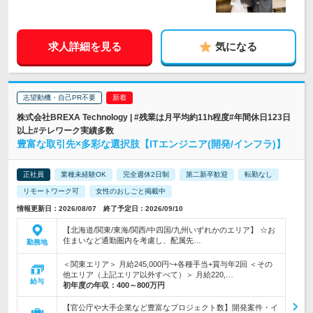
求人詳細を見る
気になる
志望動機・自己PR不要
株式会社BREXA Technology | #残業は月平均約11h程度#年間休日123日
以上#テレワーク実績多数
豊富な取引先×多彩な選択肢【ITエンジニア(開発/インフラ)】
正社員
業種未経験OK
完全週休2日制
第二新卒歓迎
転勤なし
リモートワーク可
女性のおしごと掲載中
情報更新日：2026/08/07 終了予定日：2026/09/10
【北海道/関東/東海/関西/中四国/九州いずれかのエリア】 ☆お
住まいなど通勤圏内を考慮し、配属先…
勤務地
＜関東エリア＞ 月給245,000円~+各種手当+賞与年2回 ＜その
他エリア（上記エリア以外すべて）＞ 月給220,…
給与
初年度の年収：
400～800万円
【官公庁や大手企業など豊富なプロジェクト数】開発案件・イ