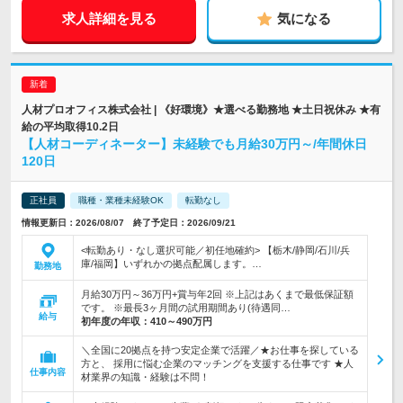
求人詳細を見る
気になる
人材プロオフィス株式会社 | 《好環境》★選べる勤務地 ★土日祝休み ★有
給の平均取得10.2日
【人材コーディネーター】未経験でも月給30万円～/年間休日
120日
正社員
職種・業種未経験OK
転勤なし
情報更新日：2026/08/07 終了予定日：2026/09/21
<転勤あり・なし選択可能／初任地確約> 【栃木/静岡/石川/兵
庫/福岡】いずれかの拠点配属します。…
勤務地
月給30万円～36万円+賞与年2回 ※上記はあくまで最低保証額
です。 ※最長3ヶ月間の試用期間あり(待遇同…
給与
初年度の年収：
410～490万円
＼全国に20拠点を持つ安定企業で活躍／★お仕事を探している
方と、 採用に悩む企業のマッチングを支援する仕事です ★人
仕事内容
材業界の知識・経験は不問！