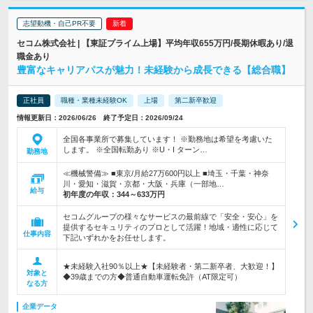
志望動機・自己PR不要
セコム株式会社 | 【東証プライム上場】平均年収655万円/長期休暇あり/退
職金あり
豊富なキャリアパスが魅力！未経験から成長できる【総合職】
正社員
職種・業種未経験OK
上場
第二新卒歓迎
情報更新日：2026/06/26 終了予定日：2026/09/24
全国各事業所で募集しています！ ※勤務地は希望を考慮いた
します。 ※全国転勤あり ※U・I ターン…
勤務地
≪機械警備≫ ■東京/月給27万600円以上 ■埼玉・千葉・神奈
川・愛知・滋賀・京都・大阪・兵庫（一部地…
給与
初年度の年収：
344～633万円
セコムグループの様々なサービスの最前線で「安全・安心」を
提供するセキュリティのプロとして活躍！地域・適性に応じて
仕事内容
下記いずれかをお任せします。
★未経験入社90％以上★【未経験者・第二新卒者、大歓迎！】
対象と
◆39歳までの方◆普通自動車運転免許（AT限定可）
なる方
企業データ