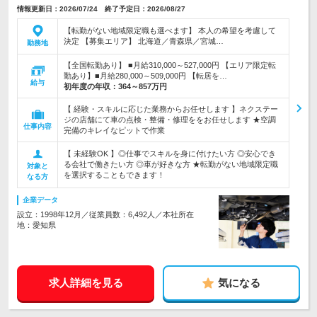
情報更新日：2026/07/24 終了予定日：2026/08/27
【転勤がない地域限定職も選べます】 本人の希望を考慮して
決定 【募集エリア】 北海道／青森県／宮城…
勤務地
【全国転勤あり】 ■月給310,000～527,000円 【エリア限定転
勤あり】■月給280,000～509,000円 【転居を…
給与
初年度の年収：
364～857万円
【 経験・スキルに応じた業務からお任せします 】ネクステー
ジの店舗にて車の点検・整備・修理ををお任せします ★空調
仕事内容
完備のキレイなピットで作業
【 未経験OK 】◎仕事でスキルを身に付けたい方 ◎安心でき
る会社で働きたい方 ◎車が好きな方 ★転勤がない地域限定職
対象と
を選択することもできます！
なる方
企業データ
設立：1998年12月／従業員数：6,492人／本社所在
地：愛知県
求人詳細を見る
気になる