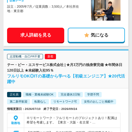
企業データ
設立：2005年7月／従業員数：3,500人／本社所在
地：東京都
求人詳細を見る
気になる
志望動機・自己PR不要
テー・ピー・エスサービス株式会社 | ★月3万円の独身寮完備 ★年間休日
120日以上 ★未経験入社95％
フルリモOK◎ITの基礎から学べる【初級エンジニア】★20代活
躍中
正社員
職種・業種未経験OK
完全週休2日制
学歴不問
第二新卒歓迎
転勤なし
リモートワーク可
女性のおしごと掲載中
情報更新日：2026/07/10 終了予定日：2026/09/24
※リモートワーク・フルリモートのプロジェクトあり！配属は
希望を考慮します。 【東京・大阪・名古屋・…
勤務地