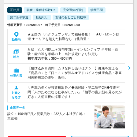
正社員
職種・業種未経験OK
完全週休2日制
学歴不問
第二新卒歓迎
転勤なし
女性のおしごと掲載中
情報更新日：2026/08/07 終了予定日：2026/10/08
★全国の『ハクジュプラザ』で積極募集！！ ★U・Iターン歓
迎 ★エリアを超えた転勤なし （北海道・…
勤務地
月給：25万円以上＋賞与年2回＋インセンティブ ※年齢・経
験・能力等を考慮の上、当社規定により決定し…
給与
初年度の年収：
350～450万円
【飛び込み＆訪問…ムリな押し売りはナシ！】健康を支える
「商品力」と「口コミ」が強み★アドバイスや健康食品・家庭
仕事内容
用医療機器の説明、販売。
＼先輩の多くが異業種出身／◆未経験・第二新卒OK◆学歴不
問「人のためになる仕事がしたい」「相手の喜ぶ顔を見るのが
対象と
好き」人柄重視の採用です！
なる方
企業データ
設立：1964年7月／従業員数：232人／本社所在地：
東京都