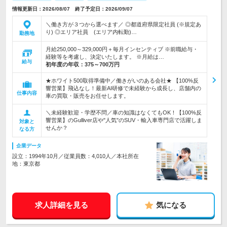
情報更新日：2026/08/07 終了予定日：2026/09/07
＼働き方が３つから選べます／ ◎都道府県限定社員 (※規定あ
り) ◎エリア社員 (エリア内転勤)…
勤務地
月給250,000～329,000円＋毎月インセンティブ ※前職給与・
経験等を考慮し、決定いたします。 ※月給は…
給与
初年度の年収：
375～700万円
★ホワイト500取得準備中／働きがいのある会社★ 【100%反
響営業】飛込なし！最新AI研修で未経験から成長し、店舗内の
仕事内容
車の買取・販売をお任せします。
＼未経験歓迎・学歴不問／車の知識はなくてもOK！【100%反
響営業】のGulliver店や"人気"のSUV・輸入車専門店で活躍しま
対象と
せんか？
なる方
企業データ
設立：1994年10月／従業員数：4,010人／本社所在
地：東京都
求人詳細を見る
気になる