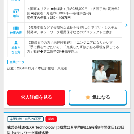
＜関東エリア＞ ■未経験：月給235,000円～+各種手当+賞与年2
回 ■経験者：月給245,000円～+各種手当+賞…
給与
初年度の年収：
350～400万円
【各種支援などで長期的な成長を後押し♪】アプリ・システム
開発や、ネットワーク運用保守などのプロジェクトに参加！
仕事内容
【30歳までの方／未経験歓迎】「エンジニアになりたい方」
「手に職をつけたい方」「充実した研修がある環境を探してる
対象と
方」歓迎◆第二新卒OK◆高卒以上
なる方
企業データ
設立：2004年12月／本社所在地：東京都
求人詳細を見る
気になる
志望動機・自己PR不要
株式会社BREXA Technology | #残業は月平均約11h程度#年間休日123日
以上#テレワーク実績多数