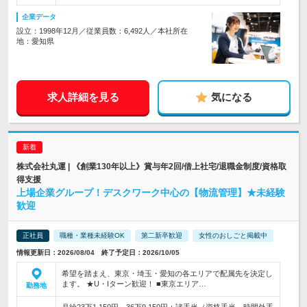
企業データ
設立：1998年12月／従業員数：6,492人／本社所在
地：愛知県
求人詳細を見る
気になる
株式会社丸運 | 《創業130年以上》賞与年2回/借上社宅/退職金制度/資格取
得支援
上場企業グループ！デスクワーク中心の【物流管理】★未経験
歓迎
正社員
職種・業種未経験OK
第二新卒歓迎
女性のおしごと掲載中
情報更新日：2026/08/04 終了予定日：2026/10/05
希望を踏まえ、東京・埼玉・愛知の各エリアで配属先を決定し
ます。 ★U・Iターン歓迎！ ■東京エリア…
勤務地