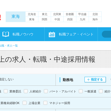
北海道
東北
北関東
首都圏
甲信越
北陸
東海
東海
関西
中国
四国
九州
海外
転職ノウハウ
転職フェア・イベント
転職・求人一覧
以上の求人・転職・中途採用情報
指定しない
勤務地
指定する
員
業務委託
人材紹介
パート・アルバイト
一般派遣
紹介
業種未経験OK
上場企業
マネジャー採用