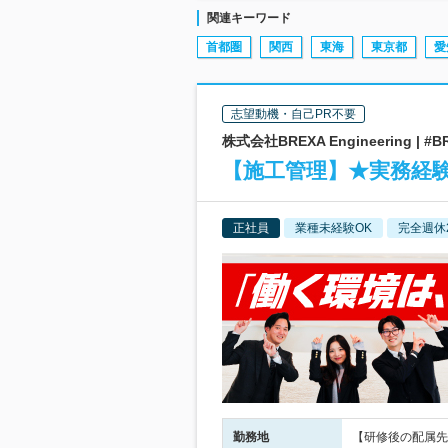
関連キーワード
首都圏
関西
東海
東京都
愛
志望動機・自己PR不要
株式会社BREXA Engineering 
【施工管理】★実務経験
正社員
業種未経験OK
完全週休
勤務地
【研修後の配属先