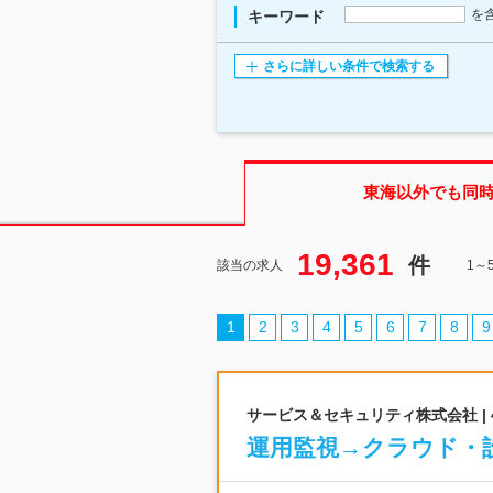
を
キーワード
さらに詳しい条件で検索する
東海
以外でも同
19,361
件
該当の求人
1～
1
2
3
4
5
6
7
8
9
サービス＆セキュリティ株式会社 |
運用監視→クラウド・