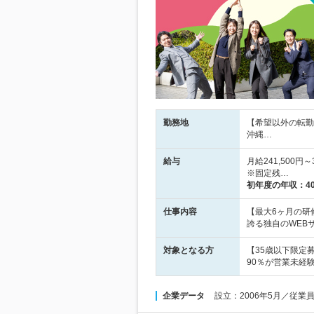
勤務地
【希望以外の転勤
沖縄…
給与
月給241,500
※固定残…
初年度の年収：
4
仕事内容
【最大6ヶ月の研
誇る独自のWEB
対象となる方
【35歳以下限定
90％が営業未経
企業データ
設立：2006年5月／従業