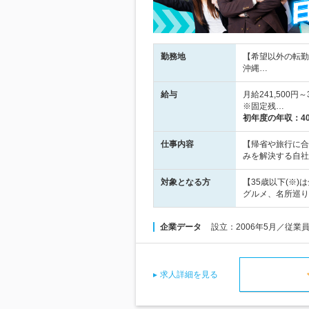
勤務地
【希望以外の転勤
沖縄…
給与
月給241,500
※固定残…
初年度の年収：
4
仕事内容
【帰省や旅行に合
みを解決する自社
対象となる方
【35歳以下(※
グルメ、名所巡り
企業データ
設立：2006年5月／従業
求人詳細を見る