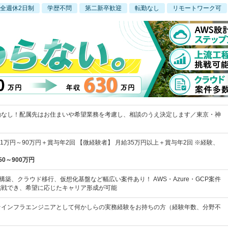
全週休2日制
学歴不問
第二新卒歓迎
転勤なし
リモートワーク可
勤なし！配属先はお住まいや希望業務を考慮し、相談のうえ決定します／東京・神
41万円～90万円＋賞与年2回 【微経験者】 月給35万円以上＋賞与年2回 ※経験、
50～900万円
構築、クラウド移行、仮想化基盤など幅広い案件あり！ AWS・Azure・GCP案件
挑戦でき、希望に応じたキャリア形成が可能
★インフラエンジニアとして何かしらの実務経験をお持ちの方（経験年数、分野不