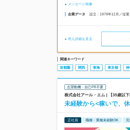
メッセージ画像
企業データ
設立：1979年12月／従
求人詳細を見る
関連キーワード
首都圏
関西
東海
東京都
神
志望動機・自己PR不要
株式会社アール・エム | 【35歳以
未経験から<稼いで、休
正社員
職種・業種未経験OK
完