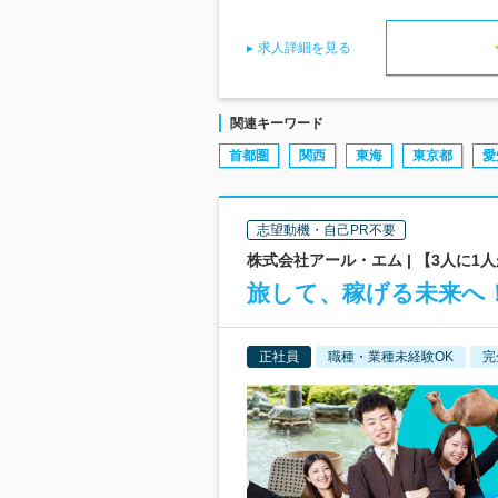
求人詳細を見る
関連キーワード
首都圏
関西
東海
東京都
愛
志望動機・自己PR不要
株式会社アール・エム | 【3人に1人
旅して、稼げる未来へ！
正社員
職種・業種未経験OK
完