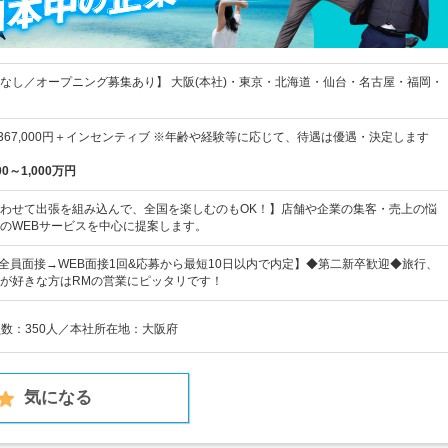
なし／オープニング募集あり】 大阪(本社)・東京・北海道・仙台・名古屋・福岡・
円～367,000円＋インセンティブ ※年齢や経験等に応じて、待遇は優遇・決定します
00～1,000万円
わせて出張を組み込んで、全国を楽しむのもOK！】店舗や企業の集客・売上の悩
のWEBサービスを中心に提案します。
)は全員面接→WEB面接1回&応募から最短10日以内で内定】◆第二新卒歓迎◆旅行、
が好きな方はRMの営業にピッタリです！
員数：350人／本社所在地：大阪府
気になる