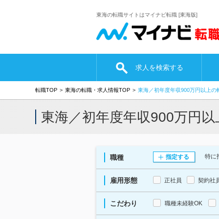
東海の転職サイトはマイナビ転職 [東海版]
求人を検索する
転職TOP
東海の転職・求人情報TOP
東海／初年度年収900万円以上の
東海／初年度年収900万円
特に
職種
指定する
雇用形態
正社員
契約社
こだわり
職種未経験OK