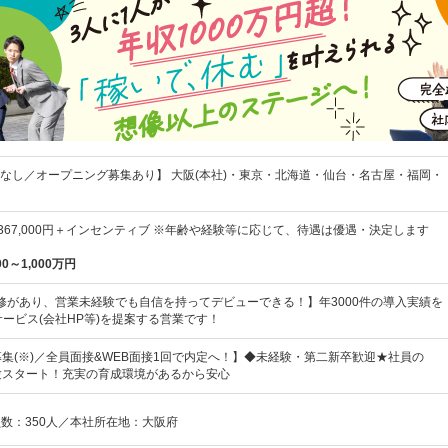
なし／オープニング募集あり】 大阪(本社)・東京・北海道・仙台・名古屋・福岡・
円～367,000円＋インセンティブ ※年齢や経験等に応じて、待遇は優遇・決定します
00～1,000万円
修があり、営業未経験でも自信を持ってデビューできる！】年3000件の導入実績を
サービス(会社HP等)を提案する営業です！
募集(※)／全員面接&WEB面接1回で内定へ！】◆未経験・第二新卒歓迎★社員の
験スタート！充実の育成環境があるから安心
員数：350人／本社所在地：大阪府