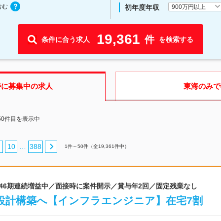
含む
900万円以上
初年度年収
19,361
件
条件に合う求人
を検索する
時に募集中の求人
東海
のみで
50件目を表示中
10
388
…
1
件～
50
件（全
19,361
件中）
 46期連続増益中／面接時に案件開示／賞与年2回／固定残業なし
設計構築へ【インフラエンジニア】在宅7割