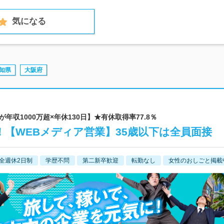
気になる
知県
大阪府
が年収1000万超×年休130日】★有休取得率77.8％
【WEBメディア営業】35歳以下は全員面接
全週休2日制
学歴不問
第二新卒歓迎
転勤なし
女性のおしごと掲載