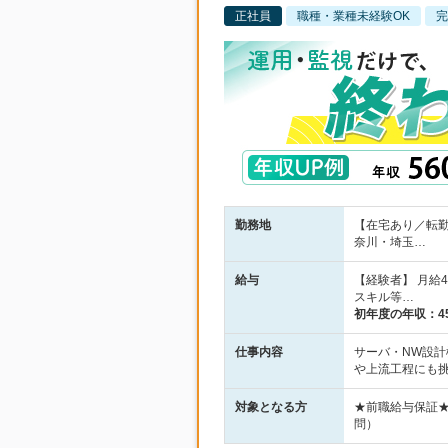
正社員
職種・業種未経験OK
完
勤務地
【在宅あり／転
奈川・埼玉…
給与
【経験者】 月給
スキル等…
初年度の年収：
4
仕事内容
サーバ・NW設計
や上流工程にも
対象となる方
★前職給与保証
問）