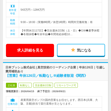
543万円～1284万円
初年度
年収
勤務
9:00～18:00（実働8時間／休憩1時間）時間外労働有無：有
時間
【年間休日117日】◆完全週休2日制（土・日）◆GW◆夏季休暇
休日
休暇
◆冬期休暇◆年末年始◆年間有給休暇10…
求人詳細を見る
気になる
日本ブッシュ株式会社 | 真空技術のリーディング企業｜年休126日｜引越し
費用補助あり
【営業】年休126日／転勤なし※経験者歓迎《関西》
正社員
転勤なし
完全週休2日制
リモートワーク可
情報更新日：2026/04/15
終了予定日：
2026/09/21
産業用真空ポンプの国内営業をお任せします。西日本(兵庫、大
阪、京都)担当で直行直帰が主となります。
仕事内容