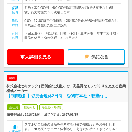
月給：320,000円～400,000円試用期間3ヶ月(待遇変更なし)経
験、能力考慮のうえ決定します
給与
9:00～17:30(所定労働時間：7時間30分)休憩60分時間外労働なし
勤務
時間
※残業が発生した際には残業…
・完全週休2日制(土曜、日曜)・祝日・夏季休暇・年末年始休暇・
休日
休暇
国民の休日・有給休暇(10～24日※入…
求人詳細を見る
気になる
新着
株式会社セキテック | 圧倒的な技術力で、高品質なモノづくりを支える産業
機械メーカー
【制御設計】◎完全週休2日制 ◎関市本社・転勤なし
正社員
転勤なし
完全週休2日制
情報更新日：2026/08/04
終了予定日：
2027/01/25
スマホや自動車の部品を生産する設備の制御設計をお任せしま
す。 ★充実のサポート体制あり！あなたの培ってきたスキル・
仕事内容