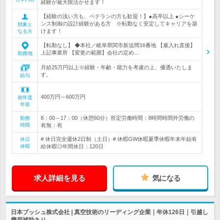
経験が最大限活かせます！
【経験の浅い方も、ベテランの方も歓迎！】●高卒以上 ●シーケ
ンス制御の設計経験がある方 ※転勤なく安定してキャリアを築
対象と
けます！
なる方
【転勤なし】 ◆本社／岐阜県関市新迫間16番地 【雇入れ直後】
上記事業所 【変更の範囲】会社の定め…
勤務地
月給25万円以上※経験・年齢・能力を考慮の上、優遇いたしま
す。
給与
400万円～600万円
初年度
年収
8：00～17：00（休憩60分）所定労働時間：8時間時間外労働の
勤務
時間
有無：有
# 休日完全週休2日制（土日）# 休暇GW休暇夏季休暇年末年始有
休日
休暇
給休暇◎年間休日：120日
求人詳細を見る
気になる
日本ブッシュ株式会社 | 真空技術のリーディング企業｜年休126日｜引越し