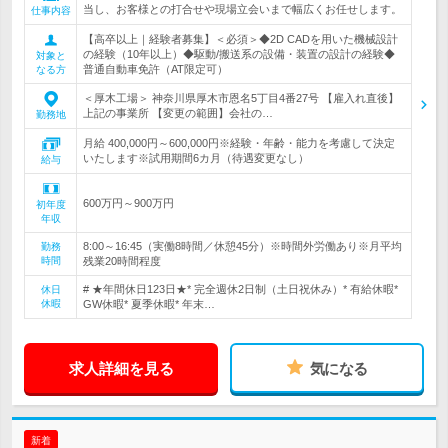
当し、お客様との打合せや現場立会いまで幅広くお任せします。
仕事内容
【高卒以上｜経験者募集】＜必須＞◆2D CADを用いた機械設計
の経験（10年以上）◆駆動/搬送系の設備・装置の設計の経験◆
対象と
普通自動車免許（AT限定可）
なる方
＜厚木工場＞ 神奈川県厚木市恩名5丁目4番27号 【雇入れ直後】
上記の事業所 【変更の範囲】会社の…
勤務地
月給 400,000円～600,000円※経験・年齢・能力を考慮して決定
いたします※試用期間6カ月（待遇変更なし）
給与
600万円～900万円
初年度
年収
8:00～16:45（実働8時間／休憩45分）※時間外労働あり※月平均
勤務
時間
残業20時間程度
# ★年間休日123日★* 完全週休2日制（土日祝休み）* 有給休暇*
休日
休暇
GW休暇* 夏季休暇* 年末…
求人詳細を見る
気になる
新着