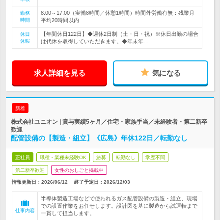
8:00～17:00（実働8時間／休憩1時間）時間外労働有無：残業月
勤務
時間
平均20時間以内
【年間休日122日】◆週休2日制（土・日・祝）※休日出勤の場合
休日
休暇
は代休を取得していただきます。◆年末年…
求人詳細を見る
気になる
新着
株式会社ユニオン | 賞与実績5ヶ月／住宅・家族手当／未経験者・第二新卒
歓迎
配管設備の【製造・組立】《広島》年休122日／転勤なし
正社員
職種・業種未経験OK
急募
転勤なし
学歴不問
第二新卒歓迎
女性のおしごと掲載中
情報更新日：2026/06/12
終了予定日：
2026/12/03
半導体製造工場などで使われるガス配管設備の製造・組立、現場
での設置作業をお任せします。設計図を基に製造から試運転まで
仕事内容
一貫して担当します。