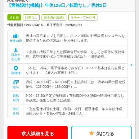
費用補助あり
【実施設計(機械)】年休126日／転勤なし／完休2日
正社員
転勤なし
完全週休2日制
リモートワーク可
情報更新日：2026/04/15
終了予定日：
2026/09/21
当社の真空ポンプを活用し、ポンプ周辺の付帯設備やシステムを
提供するための実施設計をお任せします。
仕事内容
＜必須＞機械工学または関連分野の学位、もしくは同等の実務経
対象と
験。真空技術やポンプ等機械設備の設計・開発経験。
なる方
〈本社〉 神奈川県平塚市めぐみが丘1-23-33 ※基本は直行直帰と
なります。 【雇入れ直後】上記…
勤務地
月給：340,000円～420,000円※上記月給には、月45時間の固定残
業代（128,000円～158,000円）…
給与
9:00～17:30(所定労働時間：7時間30分)休憩60分時間外労働なし
勤務
時間
※残業が発生した際には残業…
・完全週休2日制(土曜、日曜)・祝日・夏季休暇・年末年始休暇・
休日
休暇
国民の休日・有給休暇(10～24日※入…
求人詳細を見る
気になる