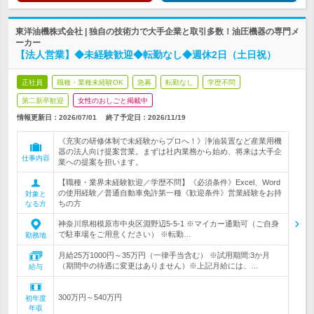
東洋油機株式会社 | 独自の技術力で大手企業と取引多数！油圧機器の専門メ
ーカー
【法人営業】◆未経験歓迎◆転勤なし◆週休2日（土日祝）
正社員
職種・業種未経験OK
急募
転勤なし
学歴不問
第二新卒歓迎
女性のおしごと掲載中
情報更新日：2026/07/01
終了予定日：
2026/11/19
《充実の研修体制で未経験からプロへ！》浄油装置など産業用機
器の法人向け提案営業。まずは社内業務から始め、将来は大手企
仕事内容
業への提案を担います。
【職種・業界未経験歓迎／学歴不問】《必須条件》Excel、Word
の使用経験／普通自動車免許第一種《歓迎条件》営業経験をお持
対象と
ちの方
なる方
神奈川県相模原市中央区淵野辺5-5-1 ※マイカー通勤可（ご自身
で駐車場をご用意ください） ※転勤…
勤務地
月給25万1000円～35万円（一律手当含む） ※試用期間:3か月
（期間中の待遇に変更はありません）※上記月給には、…
給与
300万円～540万円
初年度
年収