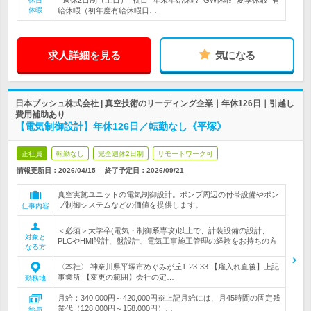
* 週休2日制（土日）* 祝日* 年末年始休暇* GW休暇* 夏季休暇* 有
休日
休暇
給休暇（初年度有給休暇日…
求人詳細を見る
気になる
日本ブッシュ株式会社 | 真空技術のリーディング企業｜年休126日｜引越し
費用補助あり
【電気制御設計】年休126日／転勤なし《平塚》
正社員
転勤なし
完全週休2日制
リモートワーク可
情報更新日：2026/04/15
終了予定日：
2026/09/21
真空実施ユニットの電気制御設計。ポンプ周辺の付帯設備やポン
プ制御システムなどの価値を提供します。
仕事内容
＜必須＞大学卒(電気・制御系専攻)以上で、計装設備の設計、
対象と
PLCやHMI設計、盤設計、電気工事施工管理の経験をお持ちの方
なる方
〈本社〉 神奈川県平塚市めぐみが丘1-23-33 【雇入れ直後】上記
事業所 【変更の範囲】会社の定…
勤務地
月給：340,000円～420,000円※上記月給には、月45時間の固定残
業代（128,000円～158,000円）…
給与