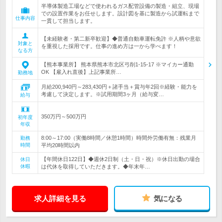
半導体製造工場などで使われるガス配管設備の製造・組立、現場
での設置作業をお任せします。設計図を基に製造から試運転まで
仕事内容
一貫して担当します。
【未経験者・第二新卒歓迎】◆普通自動車運転免許 ※人柄や意欲
対象と
を重視した採用です。仕事の進め方は一から学べます！
なる方
【熊本事業所】 熊本県熊本市北区弓削1-15-17 ※マイカー通勤
OK 【雇入れ直後】上記事業所…
勤務地
月給200,940円～283,430円＋諸手当＋賞与年2回※経験・能力を
考慮して決定します。※試用期間3ヶ月（給与変…
給与
350万円～500万円
初年度
年収
8:00～17:00（実働8時間／休憩1時間）時間外労働有無：残業月
勤務
時間
平均20時間以内
【年間休日122日】◆週休2日制（土・日・祝）※休日出勤の場合
休日
休暇
は代休を取得していただきます。◆年末年…
求人詳細を見る
気になる