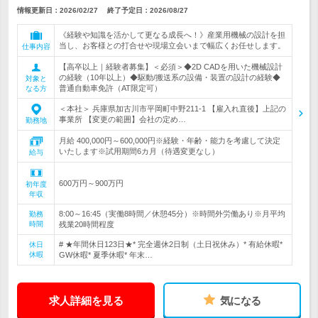
情報更新日：2026/02/27
終了予定日：
2026/08/27
《経験や知識を活かして更なる成長へ！》産業用機械の設計を担
当し、お客様との打合せや現場立会いまで幅広くお任せします。
仕事内容
【高卒以上｜経験者募集】＜必須＞◆2D CADを用いた機械設計
の経験（10年以上）◆駆動/搬送系の設備・装置の設計の経験◆
対象と
普通自動車免許（AT限定可）
なる方
＜本社＞ 兵庫県加古川市平岡町中野211-1 【雇入れ直後】上記の
事業所 【変更の範囲】会社の定め…
勤務地
月給 400,000円～600,000円※経験・年齢・能力を考慮して決定
いたします※試用期間6カ月（待遇変更なし）
給与
600万円～900万円
初年度
年収
8:00～16:45（実働8時間／休憩45分）※時間外労働あり※月平均
勤務
時間
残業20時間程度
# ★年間休日123日★* 完全週休2日制（土日祝休み）* 有給休暇*
休日
休暇
GW休暇* 夏季休暇* 年末…
求人詳細を見る
気になる