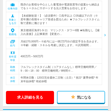
既存のお客様を中心とした蓄電池や電源装置等の提案から納品ま
でをトータルにサポートする法人営業をお任せします。
仕事内容
【未経験歓迎！】《必須要件》◎高卒以上 ◎35歳以下の方（※
若年層の長期キャリア形成を図るため）★フルフレックスタイム
対象と
制で柔軟に働けます！
なる方
東京都港区海岸1-9-11 マリンクス・タワー6階 ★転勤なし 【雇
入れ直後】上記事業所 【変更の…
勤務地
月給270,000円～※給与には一律2万円分の固定手当を含みます。
※年齢・経験・スキルを考慮し決定します。※試用期間…
給与
400万円～500万円
初年度
年収
フルフレックスタイム制（コアタイムなし）標準労働時間帯／
勤務
時間
9：00～18：00 標準労働時間／8時間※…
年間休日数：120日完全週休二日制（土日）* 祝日* 夏季休暇* 年
休日
休暇
末年始休暇* 有給休暇
求人詳細を見る
気になる