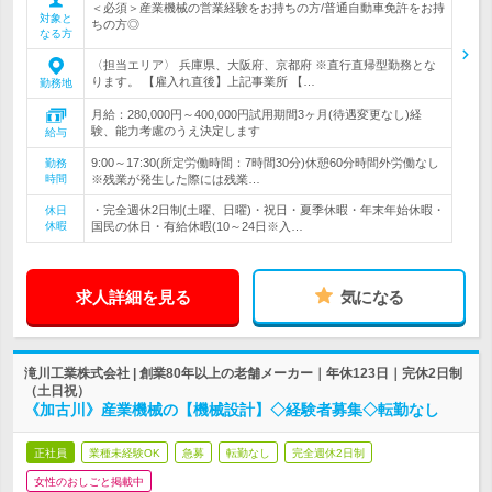
＜必須＞産業機械の営業経験をお持ちの方/普通自動車免許をお持
対象と
ちの方◎
なる方
〈担当エリア〉 兵庫県、大阪府、京都府 ※直行直帰型勤務とな
ります。 【雇入れ直後】上記事業所 【…
勤務地
月給：280,000円～400,000円試用期間3ヶ月(待遇変更なし)経
験、能力考慮のうえ決定します
給与
9:00～17:30(所定労働時間：7時間30分)休憩60分時間外労働なし
勤務
時間
※残業が発生した際には残業…
・完全週休2日制(土曜、日曜)・祝日・夏季休暇・年末年始休暇・
休日
休暇
国民の休日・有給休暇(10～24日※入…
求人詳細を見る
気になる
滝川工業株式会社 | 創業80年以上の老舗メーカー｜年休123日｜完休2日制
（土日祝）
《加古川》産業機械の【機械設計】◇経験者募集◇転勤なし
正社員
業種未経験OK
急募
転勤なし
完全週休2日制
女性のおしごと掲載中