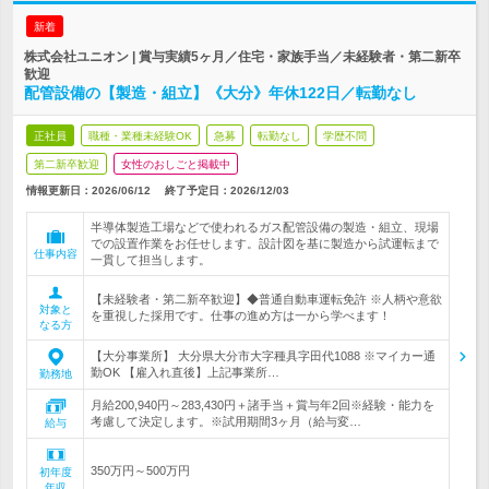
新着
株式会社ユニオン | 賞与実績5ヶ月／住宅・家族手当／未経験者・第二新卒
歓迎
配管設備の【製造・組立】《大分》年休122日／転勤なし
正社員
職種・業種未経験OK
急募
転勤なし
学歴不問
第二新卒歓迎
女性のおしごと掲載中
情報更新日：2026/06/12
終了予定日：
2026/12/03
半導体製造工場などで使われるガス配管設備の製造・組立、現場
での設置作業をお任せします。設計図を基に製造から試運転まで
仕事内容
一貫して担当します。
【未経験者・第二新卒歓迎】◆普通自動車運転免許 ※人柄や意欲
対象と
を重視した採用です。仕事の進め方は一から学べます！
なる方
【大分事業所】 大分県大分市大字種具字田代1088 ※マイカー通
勤OK 【雇入れ直後】上記事業所…
勤務地
月給200,940円～283,430円＋諸手当＋賞与年2回※経験・能力を
考慮して決定します。※試用期間3ヶ月（給与変…
給与
350万円～500万円
初年度
年収