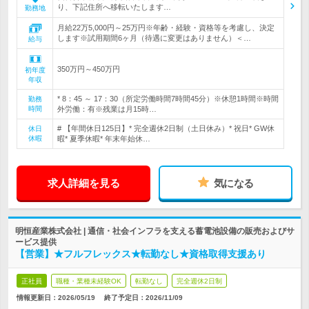
り、下記住所へ移転いたします…
勤務地
月給22万5,000円～25万円※年齢・経験・資格等を考慮し、決定
します※試用期間6ヶ月（待遇に変更はありません）＜…
給与
350万円～450万円
初年度
年収
* 8：45 ～ 17：30（所定労働時間7時間45分）※休憩1時間※時間
勤務
時間
外労働：有※残業は月15時…
# 【年間休日125日】* 完全週休2日制（土日休み）* 祝日* GW休
休日
休暇
暇* 夏季休暇* 年末年始休…
求人詳細を見る
気になる
明恒産業株式会社 | 通信・社会インフラを支える蓄電池設備の販売およびサ
ービス提供
【営業】★フルフレックス★転勤なし★資格取得支援あり
正社員
職種・業種未経験OK
転勤なし
完全週休2日制
情報更新日：2026/05/19
終了予定日：
2026/11/09