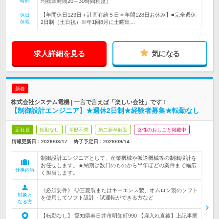
時間
均残業時間20～30時間程度）
【年間休日123日＋計画有給５日＝年間128日お休み】■完全週休
休日
休暇
2日制（土日祝）※年1回8月に土曜出…
求人詳細を見る
気になる
新着
株式会社システム電機 | 一言で言えば「楽しい会社」です！
【制御設計エンジニア】★週休2日制★経験者募集★転勤なし
正社員
転勤なし
学歴不問
第二新卒歓迎
女性のおしごと掲載中
情報更新日：2026/03/17
終了予定日：
2026/09/14
制御設計エンジニアとして、産業機械や搬送機械等の制御設計を
お任せします。★納期は数日のものから半年ほどの案件まで幅広
仕事内容
く担当します。
《必須要件》 ◎三菱製またはキーエンス製、オムロン製のソフト
対象と
を使用してソフト設計・試運転ができる方など
なる方
【転勤なし】 愛知県春日井市明知町990 【雇入れ直後】上記事業