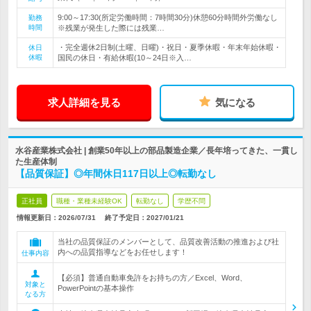
9:00～17:30(所定労働時間：7時間30分)休憩60分時間外労働なし
勤務
時間
※残業が発生した際には残業…
・完全週休2日制(土曜、日曜)・祝日・夏季休暇・年末年始休暇・
休日
休暇
国民の休日・有給休暇(10～24日※入…
求人詳細を見る
気になる
水谷産業株式会社 | 創業50年以上の部品製造企業／長年培ってきた、一貫し
た生産体制
【品質保証】◎年間休日117日以上◎転勤なし
正社員
職種・業種未経験OK
転勤なし
学歴不問
情報更新日：2026/07/31
終了予定日：
2027/01/21
当社の品質保証のメンバーとして、品質改善活動の推進および社
内への品質指導などをお任せします！
仕事内容
【必須】普通自動車免許をお持ちの方／Excel、Word、
対象と
PowerPointの基本操作
なる方