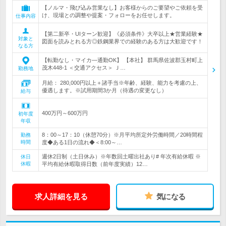
【ノルマ・飛び込み営業なし】お客様からのご要望やご依頼を受
け、現場との調整や提案・フォローをお任せします。
仕事内容
【第二新卒・UIターン歓迎】《必須条件》大卒以上★営業経験★
対象と
図面を読みとれる方◎鉄鋼業界での経験のある方は大歓迎です！
なる方
【転勤なし・マイカ―通勤OK】 【本社】 群馬県佐波郡玉村町上
茂木448-1 ＜交通アクセス＞ Ｊ…
勤務地
月給： 280,000円以上＋諸手当※年齢、経験、能力を考慮の上、
優遇します。※試用期間3か月（待遇の変更なし）
給与
400万円～600万円
初年度
年収
8：00～17：10（休憩70分）※月平均所定外労働時間／20時間程
勤務
時間
度◆ある1日の流れ◆＜8:00～…
週休2日制（土日休み）※年数回土曜出社あり# 年次有給休暇 ※
休日
休暇
平均有給休暇取得日数（前年度実績）12…
求人詳細を見る
気になる