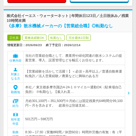
株式会社イーエス・ウォーターネット | 年間休日123日／土日祝休み／残業
10時間未満
《多摩》散水機械メーカーの【営業総合職】◎転勤なし
正社員
業種未経験OK
転勤なし
完全週休2日制
情報更新日：2026/06/23
終了予定日：
2026/12/14
当社の営業総合職として、農業用や緑化関連の散水システムの提
案営業、導入、設置管理などを幅広くお任せします。
仕事内容
【営業経験を活かして活躍！】＜必須＞高卒以上／普通自動車運
対象と
転免許／法人営業経験／農業などに興味のある方
なる方
本社／ 東京都多摩市諏訪4-24-1 ※マイカー通勤OK（駐車場自己
負担） ※転勤なし 【雇入れ直…
勤務地
月給301,100円～351,500円※月給には固定残業代64時間分99,100
円～月を含みます。 超過分は別途支給…
給与
501万円～598万円
初年度
年収
8:30～17:30（実働8時間／休憩60分）時間外労働の有無：有（平
勤務