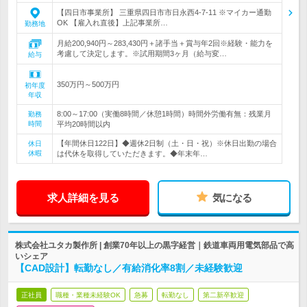
【四日市事業所】 三重県四日市市日永西4-7-11 ※マイカー通勤
OK 【雇入れ直後】上記事業所…
勤務地
月給200,940円～283,430円＋諸手当＋賞与年2回※経験・能力を
考慮して決定します。※試用期間3ヶ月（給与変…
給与
350万円～500万円
初年度
年収
8:00～17:00（実働8時間／休憩1時間）時間外労働有無：残業月
勤務
時間
平均20時間以内
【年間休日122日】◆週休2日制（土・日・祝）※休日出勤の場合
休日
休暇
は代休を取得していただきます。◆年末年…
求人詳細を見る
気になる
株式会社ユタカ製作所 | 創業70年以上の黒字経営｜鉄道車両用電気部品で高
いシェア
【CAD設計】転勤なし／有給消化率8割／未経験歓迎
正社員
職種・業種未経験OK
急募
転勤なし
第二新卒歓迎