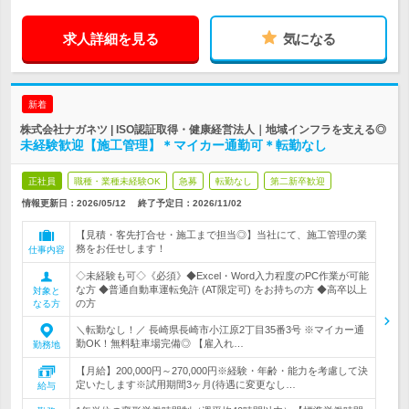
求人詳細を見る
気になる
新着
株式会社ナガネツ | ISO認証取得・健康経営法人｜地域インフラを支える◎
未経験歓迎【施工管理】＊マイカー通勤可＊転勤なし
正社員
職種・業種未経験OK
急募
転勤なし
第二新卒歓迎
情報更新日：2026/05/12
終了予定日：
2026/11/02
【見積・客先打合せ・施工まで担当◎】当社にて、施工管理の業
務をお任せします！
仕事内容
◇未経験も可◇《必須》◆Excel・Word入力程度のPC作業が可能
な方 ◆普通自動車運転免許 (AT限定可) をお持ちの方 ◆高卒以上
対象と
の方
なる方
＼転勤なし！／ 長崎県長崎市小江原2丁目35番3号 ※マイカー通
勤OK！無料駐車場完備◎ 【雇入れ…
勤務地
【月給】200,000円～270,000円※経験・年齢・能力を考慮して決
定いたします※試用期間3ヶ月(待遇に変更なし…
給与