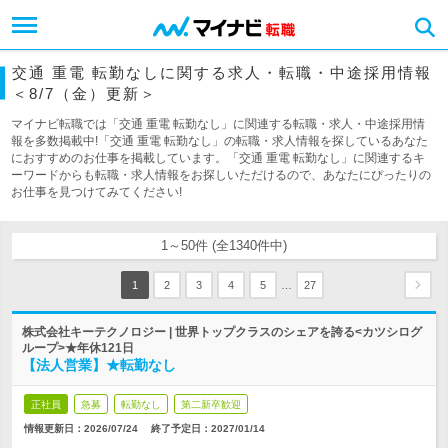
交通 重電 転勤なしに関する求人・転職・中途採用情報
＜8/7（金）更新＞
マイナビ転職では「交通 重電 転勤なし」に関連する転職・求人・中途採用情
報を多数掲載中!「交通 重電 転勤なし」の転職・求人情報を探しているあなた
におすすめのお仕事を掲載しています。「交通 重電 転勤なし」に関連するキ
ーワードからも転職・求人情報をお探しいただけるので、あなたにぴったりの
お仕事を見つけてみてください!
1～50件 (全1340件中)
…
1
2
3
4
5
27
株式会社キーテクノロジー | 世界トップクラスのシェアを誇る<カツシログ
ループ>★年休121日
【法人営業】★転勤なし
正社員
急募
転勤なし
第二新卒歓迎
情報更新日：2026/07/24
終了予定日：
2027/01/14