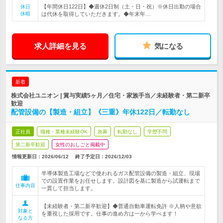
【年間休日122日】◆週休2日制（土・日・祝）※休日出勤の場合
休日
休暇
は代休を取得していただきます。◆年末年…
求人詳細を見る
気になる
新着
株式会社ユニオン | 賞与実績5ヶ月／住宅・家族手当／未経験者・第二新卒
歓迎
配管設備の【製造・組立】《三重》年休122日／転勤なし
正社員
職種・業種未経験OK
急募
転勤なし
学歴不問
第二新卒歓迎
女性のおしごと掲載中
情報更新日：2026/06/12
終了予定日：
2026/12/03
半導体製造工場などで使われるガス配管設備の製造・組立、現場
での設置作業をお任せします。設計図を基に製造から試運転まで
仕事内容
一貫して担当します。
【未経験者・第二新卒歓迎】◆普通自動車運転免許 ※人柄や意欲
対象と
を重視した採用です。仕事の進め方は一から学べます！
なる方