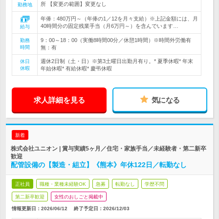
所 【変更の範囲】変更なし
勤務地
年俸：480万円～（年俸の1／12を月々支給）※上記金額には、月
40時間分の固定残業手当（月6万円～）を含んでいます…
給与
9：00～18：00（実働8時間00分／休憩1時間）※時間外労働有
勤務
時間
無：有
週休2日制（土・日）※第3土曜日出勤月有り。* 夏季休暇* 年末
休日
休暇
年始休暇* 有給休暇* 慶弔休暇
求人詳細を見る
気になる
新着
株式会社ユニオン | 賞与実績5ヶ月／住宅・家族手当／未経験者・第二新卒
歓迎
配管設備の【製造・組立】《熊本》年休122日／転勤なし
正社員
職種・業種未経験OK
急募
転勤なし
学歴不問
第二新卒歓迎
女性のおしごと掲載中
情報更新日：2026/06/12
終了予定日：
2026/12/03