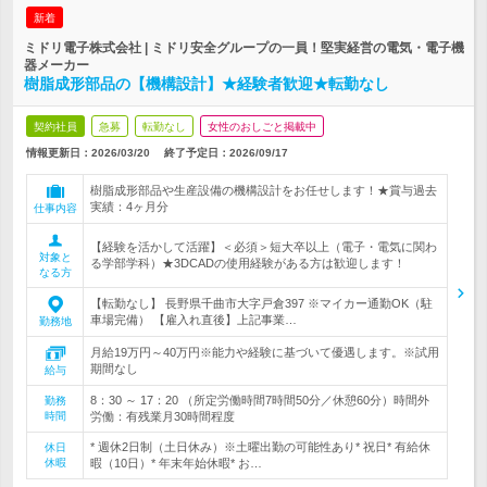
新着
ミドリ電子株式会社 | ミドリ安全グループの一員！堅実経営の電気・電子機
器メーカー
樹脂成形部品の【機構設計】★経験者歓迎★転勤なし
契約社員
急募
転勤なし
女性のおしごと掲載中
情報更新日：2026/03/20
終了予定日：
2026/09/17
樹脂成形部品や生産設備の機構設計をお任せします！★賞与過去
実績：4ヶ月分
仕事内容
【経験を活かして活躍】＜必須＞短大卒以上（電子・電気に関わ
対象と
る学部学科）★3DCADの使用経験がある方は歓迎します！
なる方
【転勤なし】 長野県千曲市大字戸倉397 ※マイカー通勤OK（駐
車場完備） 【雇入れ直後】上記事業…
勤務地
月給19万円～40万円※能力や経験に基づいて優遇します。※試用
期間なし
給与
8：30 ～ 17：20 （所定労働時間7時間50分／休憩60分）時間外
勤務
時間
労働：有残業月30時間程度
* 週休2日制（土日休み）※土曜出勤の可能性あり* 祝日* 有給休
休日
休暇
暇（10日）* 年末年始休暇* お…