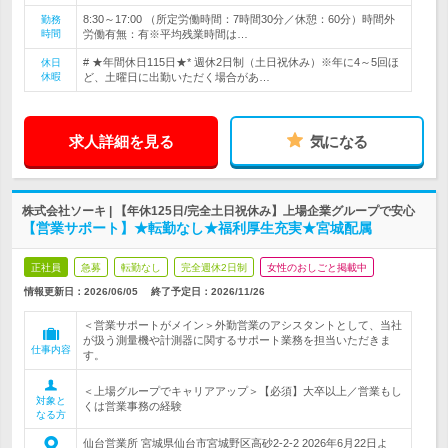
8:30～17:00 （所定労働時間：7時間30分／休憩：60分）時間外
勤務
時間
労働有無：有※平均残業時間は…
# ★年間休日115日★* 週休2日制（土日祝休み）※年に4～5回ほ
休日
休暇
ど、土曜日に出勤いただく場合があ…
求人詳細を見る
気になる
株式会社ソーキ | 【年休125日/完全土日祝休み】上場企業グループで安心
【営業サポート】★転勤なし★福利厚生充実★宮城配属
正社員
急募
転勤なし
完全週休2日制
女性のおしごと掲載中
情報更新日：2026/06/05
終了予定日：
2026/11/26
＜営業サポートがメイン＞外勤営業のアシスタントとして、当社
が扱う測量機や計測器に関するサポート業務を担当いただきま
仕事内容
す。
＜上場グループでキャリアアップ＞【必須】大卒以上／営業もし
対象と
くは営業事務の経験
なる方
仙台営業所 宮城県仙台市宮城野区高砂2-2-2 2026年6月22日よ