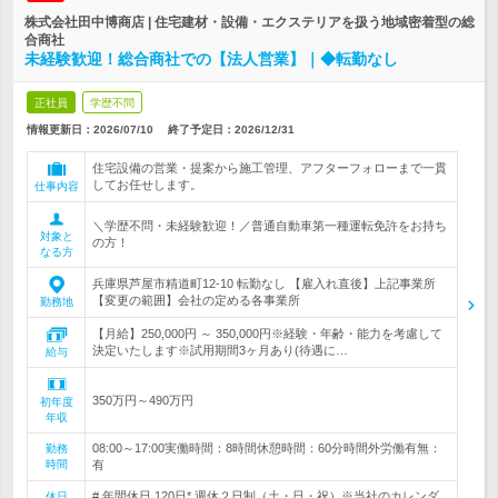
株式会社田中博商店 | 住宅建材・設備・エクステリアを扱う地域密着型の総
合商社
未経験歓迎！総合商社での【法人営業】｜◆転勤なし
正社員
学歴不問
情報更新日：2026/07/10
終了予定日：
2026/12/31
住宅設備の営業・提案から施工管理、アフターフォローまで一貫
してお任せします。
仕事内容
＼学歴不問・未経験歓迎！／普通自動車第一種運転免許をお持ち
対象と
の方！
なる方
兵庫県芦屋市精道町12-10 転勤なし 【雇入れ直後】上記事業所
【変更の範囲】会社の定める各事業所
勤務地
【月給】250,000円 ～ 350,000円※経験・年齢・能力を考慮して
決定いたします※試用期間3ヶ月あり(待遇に…
給与
350万円～490万円
初年度
年収
08:00～17:00実働時間：8時間休憩時間：60分時間外労働有無：
勤務
時間
有
# 年間休日 120日* 週休２日制（土・日・祝）※当社のカレンダ
休日