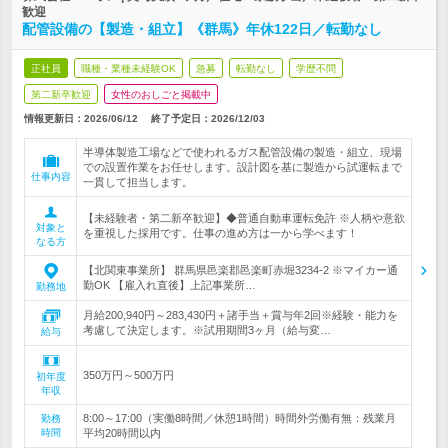
歓迎
配管設備の【製造・組立】《群馬》年休122日／転勤なし
正社員
職種・業種未経験OK
急募
転勤なし
学歴不問
第二新卒歓迎
女性のおしごと掲載中
情報更新日：2026/06/12
終了予定日：
2026/12/03
半導体製造工場などで使われるガス配管設備の製造・組立、現場
での設置作業をお任せします。設計図を基に製造から試運転まで
仕事内容
一貫して担当します。
【未経験者・第二新卒歓迎】◆普通自動車運転免許 ※人柄や意欲
対象と
を重視した採用です。仕事の進め方は一から学べます！
なる方
【北関東事業所】 群馬県邑楽郡邑楽町赤堀3234-2 ※マイカー通
勤OK 【雇入れ直後】上記事業所…
勤務地
月給200,940円～283,430円＋諸手当＋賞与年2回※経験・能力を
考慮して決定します。※試用期間3ヶ月（給与変…
給与
350万円～500万円
初年度
年収
8:00～17:00（実働8時間／休憩1時間）時間外労働有無：残業月
勤務
時間
平均20時間以内