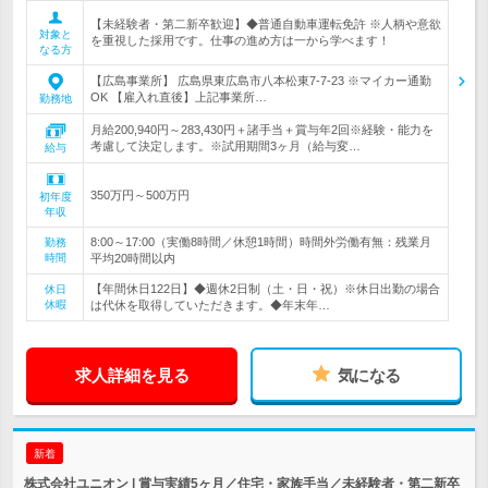
【未経験者・第二新卒歓迎】◆普通自動車運転免許 ※人柄や意欲
対象と
を重視した採用です。仕事の進め方は一から学べます！
なる方
【広島事業所】 広島県東広島市八本松東7-7-23 ※マイカー通勤
OK 【雇入れ直後】上記事業所…
勤務地
月給200,940円～283,430円＋諸手当＋賞与年2回※経験・能力を
考慮して決定します。※試用期間3ヶ月（給与変…
給与
350万円～500万円
初年度
年収
8:00～17:00（実働8時間／休憩1時間）時間外労働有無：残業月
勤務
時間
平均20時間以内
【年間休日122日】◆週休2日制（土・日・祝）※休日出勤の場合
休日
休暇
は代休を取得していただきます。◆年末年…
求人詳細を見る
気になる
新着
株式会社ユニオン | 賞与実績5ヶ月／住宅・家族手当／未経験者・第二新卒