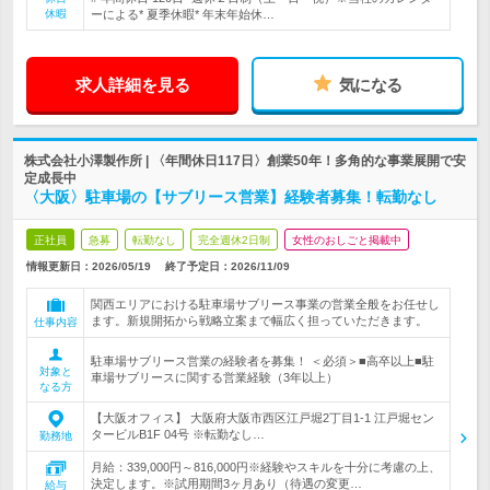
休暇
ーによる* 夏季休暇* 年末年始休…
求人詳細を見る
気になる
株式会社小澤製作所 | 〈年間休日117日〉創業50年！多角的な事業展開で安
定成長中
〈大阪〉駐車場の【サブリース営業】経験者募集！転勤なし
正社員
急募
転勤なし
完全週休2日制
女性のおしごと掲載中
情報更新日：2026/05/19
終了予定日：
2026/11/09
関西エリアにおける駐車場サブリース事業の営業全般をお任せし
ます。新規開拓から戦略立案まで幅広く担っていただきます。
仕事内容
駐車場サブリース営業の経験者を募集！ ＜必須＞■高卒以上■駐
対象と
車場サブリースに関する営業経験（3年以上）
なる方
【大阪オフィス】 大阪府大阪市西区江戸堀2丁目1-1 江戸堀セン
タービルB1F 04号 ※転勤なし…
勤務地
月給：339,000円～816,000円※経験やスキルを十分に考慮の上、
決定します。※試用期間3ヶ月あり（待遇の変更…
給与