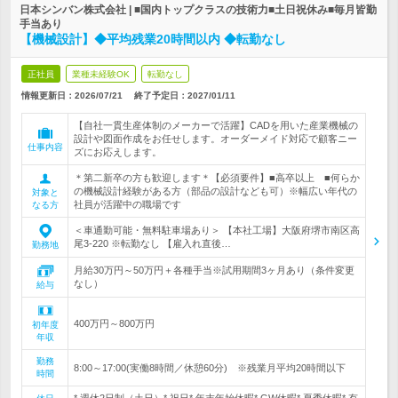
日本シンバン株式会社 | ■国内トップクラスの技術力■土日祝休み■毎月皆勤
手当あり
【機械設計】◆平均残業20時間以内 ◆転勤なし
正社員
業種未経験OK
転勤なし
情報更新日：2026/07/21
終了予定日：
2027/01/11
【自社一貫生産体制のメーカーで活躍】CADを用いた産業機械の
設計や図面作成をお任せします。オーダーメイド対応で顧客ニー
仕事内容
ズにお応えします。
＊第二新卒の方も歓迎します＊【必須要件】■高卒以上 ■何らか
の機械設計経験がある方（部品の設計なども可）※幅広い年代の
対象と
社員が活躍中の職場です
なる方
＜車通勤可能・無料駐車場あり＞ 【本社工場】大阪府堺市南区高
尾3-220 ※転勤なし 【雇入れ直後…
勤務地
月給30万円～50万円＋各種手当※試用期間3ヶ月あり（条件変更
なし）
給与
400万円～800万円
初年度
年収
勤務
8:00～17:00(実働8時間／休憩60分) ※残業月平均20時間以下
時間