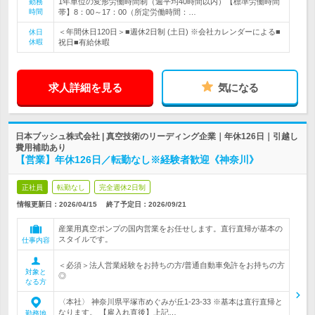
1年単位の変形労働時間制（週平均40時間以内）【標準労働時間
勤務
時間
帯】8：00～17：00（所定労働時間：…
＜年間休日120日＞■週休2日制 (土日) ※会社カレンダーによる■
休日
休暇
祝日■有給休暇
求人詳細を見る
気になる
日本ブッシュ株式会社 | 真空技術のリーディング企業｜年休126日｜引越し
費用補助あり
【営業】年休126日／転勤なし※経験者歓迎《神奈川》
正社員
転勤なし
完全週休2日制
情報更新日：2026/04/15
終了予定日：
2026/09/21
産業用真空ポンプの国内営業をお任せします。直行直帰が基本の
スタイルです。
仕事内容
＜必須＞法人営業経験をお持ちの方/普通自動車免許をお持ちの方
対象と
◎
なる方
〈本社〉 神奈川県平塚市めぐみが丘1-23-33 ※基本は直行直帰と
なります。 【雇入れ直後】上記…
勤務地