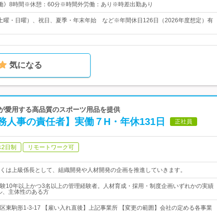
5《実働》8時間※休憩：60分※時間外労働：あり※時差出勤あり
土曜・日曜）、祝日、夏季・年末年始 など※年間休日126日（2026年度想定）有
気になる
トが愛用する高品質のスポーツ用品を提供
務人事の責任者】実働７H・年休131日
正社員
休2日制
リモートワーク可
くは上級係長として、組織開発や人材開発の企画を推進していきます。
験10年以上かつ3名以上の管理経験者。人材育成・採用・制度企画いずれかの実績
ル、主体性のある方
区東駒形1-3-17 【雇い入れ直後】上記事業所 【変更の範囲】会社の定める各事業