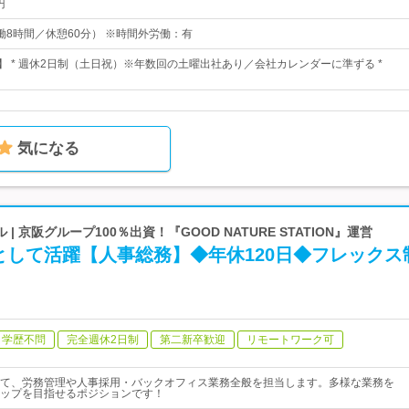
円
（実働8時間／休憩60分） ※時間外労働：有
日】 * 週休2日制（土日祝）※年数回の土曜出社あり／会社カレンダーに準ずる *
気になる
| 京阪グループ100％出資！『GOOD NATURE STATION』運営
として活躍【人事総務】◆年休120日◆フレックス
学歴不問
完全週休2日制
第二新卒歓迎
リモートワーク可
て、労務管理や人事採用・バックオフィス業務全般を担当します。多様な業務を
ップを目指せるポジションです！