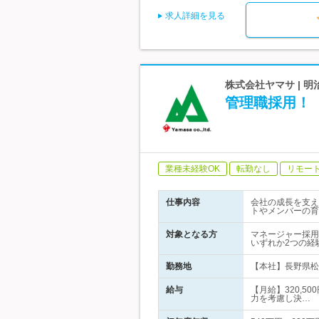
求人詳細を見る
株式会社ヤマサ | 
管理職採用！【
業種未経験OK
転勤なし
リモー
仕事内容
会社の成長を支え
トやメンバーの育
対象となる方
マネージャー採用
いずれか2つの経
勤務地
【本社】長野県松
給与
【月給】320,5
力を考慮し決…