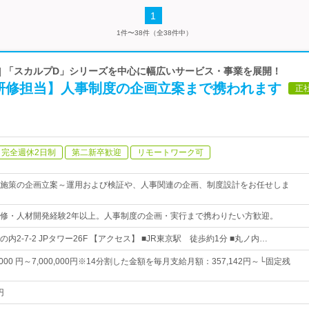
1
1件〜38件（全38件中）
| 「スカルプD」シリーズを中心に幅広いサービス・事業を展開！
研修担当】人事制度の企画立案まで携われます
正
完全週休2日制
第二新卒歓迎
リモートワーク可
施策の企画立案～運用および検証や、人事関連の企画、制度設計をお任せしま
修・人材開発経験2年以上。人事制度の企画・実行まで携わりたい方歓迎。
内2-7-2 JPタワー26F 【アクセス】 ■JR東京駅 徒歩約1分 ■丸ノ内…
,000 円～7,000,000円※14分割した金額を毎月支給月額：357,142円～└固定残
円