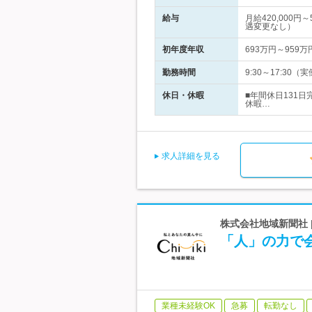
給与
月給420,000
遇変更なし）
初年度年収
693万円～959万
勤務時間
9:30～17:30
休日・休暇
■年間休日131
休暇…
求人詳細を見る
株式会社地域新聞社
「人」の力で
業種未経験OK
急募
転勤なし