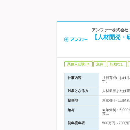
アンファー株式会社 
【人材開発・
業種未経験OK
急募
転勤なし
仕事内容
社員育成における
す。
対象となる方
人材業界または研
勤務地
東京都千代田区丸の
給与
★年俸制：5,000
業…
初年度年収
500万円～700万