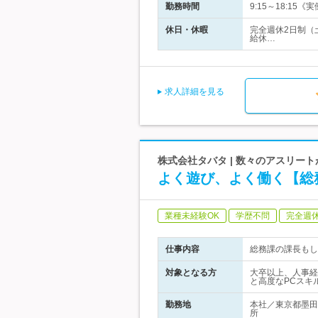
勤務時間
9:15～18:1
休日・休暇
完全週休2日制（
給休…
求人詳細を見る
株式会社タバタ | 数々のアスリー
よく遊び、よく働く【総
業種未経験OK
学歴不問
完全週
仕事内容
総務課の課長もし
対象となる方
大卒以上、人事経
と高度なPCスキ
勤務地
本社／東京都墨田
所