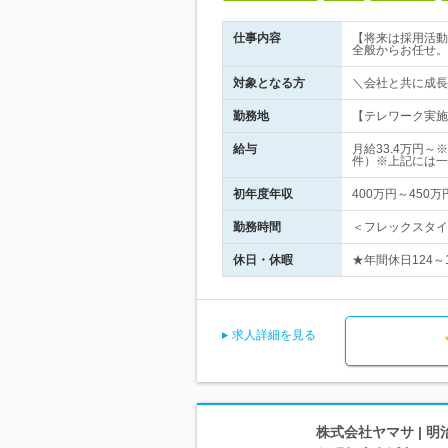
仕事内容
【将来は採用活動
全般からお任せ。
対象となる方
＼会社と共に成長
勤務地
【テレワーク実施中
給与
月給33.4万円
件）※上記には一
初年度年収
400万円～450万
勤務時間
＜フレックスタイム
休日・休暇
★年間休日124～
求人詳細を見る
株式会社ヤマサ | 