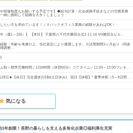
や研修制度もお願いする予定です】◆給与計算・社会保険手続きなどの労務実務
一緒に挑戦して組織を大きくしましょう
したい方を求めています！／※バックオフィス業務の経験があればOK！
（週1～2回）】 【本社】 千葉県八千代市勝田台北1-11-16 VH勝田台ビル…
～※経験・年齢を考慮の上、当社規定により優遇します。※試用期間3ヶ月あり（同条
律調整…
円
制＞標準労働時間／1日8時間（休憩60分）コアタイム／11:00～15:00フレキ…
128日★【休日】完全週休2日制(土日休み)、祝日【休暇】* 夏季休暇（5～9日間…
気になる
明治3年創業！長野の暮らしを支える多角化企業◎福利厚生充実