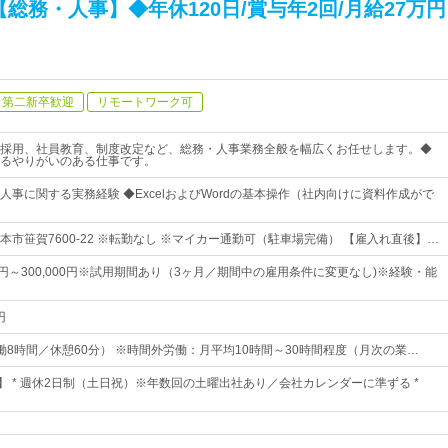
総務・人事】◆年休120日/賞与年2回/月給27万
第二新卒歓迎
リモートワーク可
採用、社員教育、制度改定など、総務・人事業務全般を幅広くお任せします。◆
るやりがいのある仕事です。
人事に関する実務経験 ◆ExcelおよびWordの基本操作（社内向けに資料作成がで
本市笹賀7600-22 ※転勤なし ※マイカー通勤可（駐車場完備） 【雇入れ直後】…
50円～300,000円※試用期間あり（3ヶ月／期間中の雇用条件に変更なし)※経験・能
円
0（実働8時間／休憩60分） ※時間外労働：月平均10時間～30時間程度（月次の業…
日】 * 週休2日制（土日祝）※年数回の土曜出社あり／会社カレンダーに準ずる *