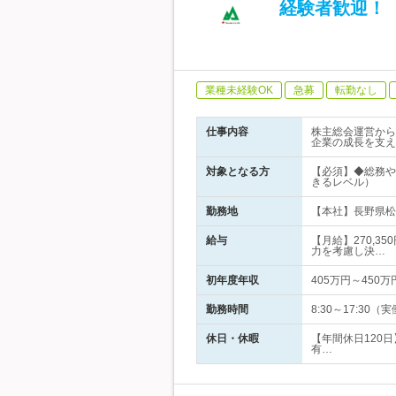
経験者歓迎！【
業種未経験OK
急募
転勤なし
仕事内容
株主総会運営から
企業の成長を支え
対象となる方
【必須】◆総務や
きるレベル）
勤務地
【本社】長野県松
給与
【月給】270,3
力を考慮し決…
初年度年収
405万円～450万
勤務時間
8:30～17:3
休日・休暇
【年間休日120
有…