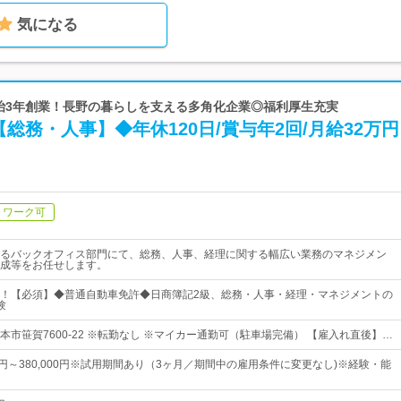
気になる
明治3年創業！長野の暮らしを支える多角化企業◎福利厚生充実
総務・人事】◆年休120日/賞与年2回/月給32万
トワーク可
るバックオフィス部門にて、総務、人事、経理に関する幅広い業務のマネジメン
成等をお任せします。
！【必須】◆普通自動車免許◆日商簿記2級、総務・人事・経理・マネジメントの
験
本市笹賀7600-22 ※転勤なし ※マイカー通勤可（駐車場完備） 【雇入れ直後】…
00円～380,000円※試用期間あり（3ヶ月／期間中の雇用条件に変更なし)※経験・能