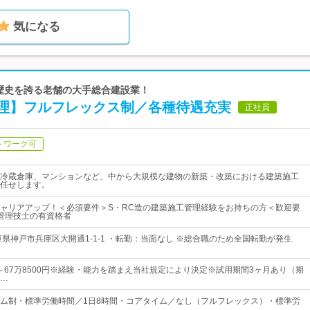
気になる
超の歴史を誇る老舗の大手総合建設業！
理】フルフレックス制／各種待遇充実
正社員
トワーク可
冷蔵倉庫、マンションなど、中から大規模な建物の新築・改築における建築施工
任せします。
ャリアアップ！＜必須要件＞S・RC造の建築施工管理経験をお持ちの方＜歓迎要
管理技士の有資格者
庫県神戸市兵庫区大開通1-1-1 ・転勤：当面なし ※総合職のため全国転勤が発生
0円～67万8500円※経験・能力を踏まえ当社規定により決定※試用期間3ヶ月あり（期
…
ム制・標準労働時間／1日8時間・コアタイム／なし（フルフレックス）・標準労