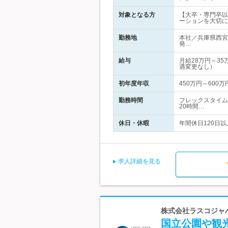
対象となる方
【大卒・専門卒以
ーションを大切に
勤務地
本社／兵庫県西宮
発…
給与
月給28万円～3
遇変更なし）
初年度年収
450万円～600万
勤務時間
フレックスタイム
20時間…
休日・休暇
年間休日120日以
求人詳細を見る
株式会社ラスコジャ
国立公園や観