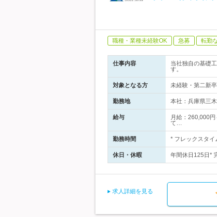
職種・業種未経験OK
急募
転勤
仕事内容
当社独自の基礎工
す。
対象となる方
未経験・第二新卒
勤務地
本社：兵庫県三木市
給与
月給：260,000
て…
勤務時間
* フレックスタイ
休日・休暇
年間休日125日*
求人詳細を見る