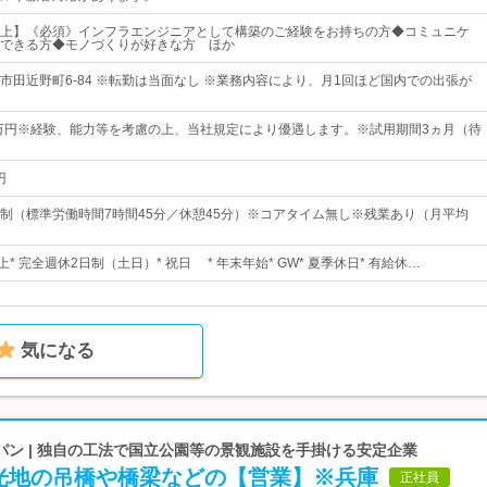
上】《必須》インフラエンジニアとして構築のご経験をお持ちの方◆コミュニケ
できる方◆モノづくりが好きな方 ほか
市田近野町6-84 ※転勤は当面なし ※業務内容により、月1回ほど国内での出張が
5万円※経験、能力等を考慮の上、当社規定により優遇します。※試用期間3ヵ月（待
円
制（標準労働時間7時間45分／休憩45分）※コアタイム無し※残業あり（月平均
上* 完全週休2日制（土日）* 祝日 * 年末年始* GW* 夏季休日* 有給休…
気になる
パン | 独自の工法で国立公園等の景観施設を手掛ける安定企業
光地の吊橋や橋梁などの【営業】※兵庫
正社員