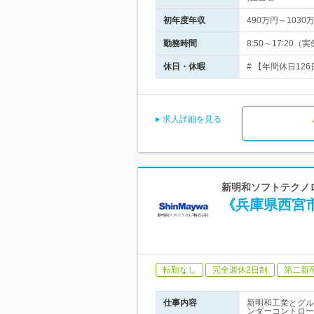
初年度年収
490万円～1030
勤務時間
8:50～17:2
休日・休暇
# 【年間休日12
求人詳細を見る
新明和ソフトテクノ
《兵庫県西宮
転勤なし
完全週休2日制
第二新
仕事内容
新明和工業とグル
ンダーコントロー