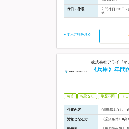
休日・休暇
年間休日120日
念…
求人詳細を見る
株式会社アライドマテ
《兵庫》年間休
急募
転勤なし
学歴不問
リモ
仕事内容
(転勤基本なし！
対象となる方
《必須条件》■高
勤務地
【播磨製作所】 