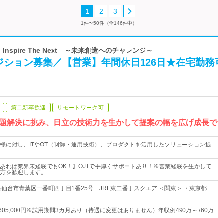
1
2
3
1件〜50件（全146件中）
Inspire The Next ～未来創造へのチャレンジ～
ジション募集／【営業】年間休日126日★在宅勤務
第二新卒歓迎
リモートワーク可
題解決に挑み、日立の技術力を生かして提案の幅を広げ成長で
様に対し、ITやOT（制御・運用技術）、プロダクトを活用したソリューション提
あれば業界未経験でもOK！】OJTで手厚くサポートあり！※営業経験を生かして
方を歓迎します。
県仙台市青葉区一番町四丁目1番25号 JRE東二番丁スクエア ＜関東＞ ・東京都
円～605,000円※試用期間3カ月あり（待遇に変更はありません）年収例490万～760万