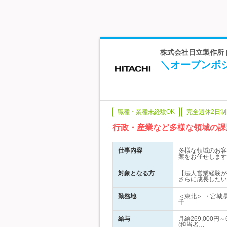
株式会社日立製作所 | 
＼オープンポ
職種・業種未経験OK
完全週休2日制
行政・産業など多様な領域の課
仕事内容
多様な領域のお客
案をお任せします
対象となる方
【法人営業経験が
さらに成長したい
勤務地
＜東北＞ ・宮城
千…
給与
月給269,000
(担当者…