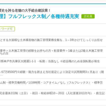
超の歴史を誇る老舗の大手総合建設業！
理】フルフレックス制／各種待遇充実
正社員
トワーク可
とする大規模な土木構造物の施工管理業務全般を、1～3年かけてじっくりお任せ
要件＞土木施工管理の経験をお持ちの方＜歓迎要件＞1級または2級土木施工管理
ちの方
庫県神戸市兵庫区大開通1-1-1 ・転勤：当面なし ※総合職のため全国転勤が発生
0円～67万8500円※経験・能力を踏まえ当社規定により決定※試用期間3ヶ月あり（期
…
ム制・標準労働時間／1日8時間・コアタイム／なし（フルフレックス）・標準労
・完全週休2日制（土日）・祝日・有給休暇10～20日（入社直後10日付与）・創立記