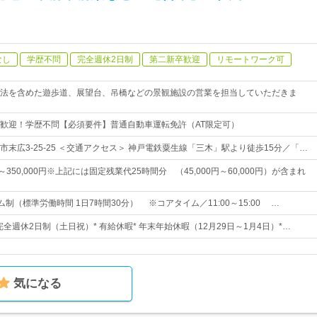
なし
学歴不問
完全週休2日制
第二新卒歓迎
リモートワーク可
法を含めた遊歩道、展望台、吊橋などの景観施設の営業を担当していただきま
歓迎！学歴不問【必須要件】普通自動車運転免許（AT限定可）
末広3-25-25 ＜交通アクセス＞ 神戸電鉄粟生線「三木」駅より徒歩15分／「…
円～350,000円※上記には固定残業代25時間分 （45,000円～60,000円）が含まれ
ム制（標準労働時間 1日7時間30分） ※コアタイム／11:00～15:00 …
 完全週休2日制（土日祝）* 有給休暇* 年末年始休暇（12月29日～1月4日）*…
気になる