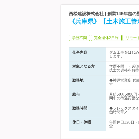
西松建設株式会社 | 創業145年
《兵庫県》【土木施工管
学歴不問
完全週休2日制
リモー
仕事内容
ダム工事をはじめ
します。
対象となる方
学歴不問！＜必須
技士の資格をお持
勤務地
◆神戸営業所 兵
す…
給与
月給50万500
間中の待遇変更な
勤務時間
◆フレックスタイ
働時間帯／…
休日・休暇
年間休日120日
念…