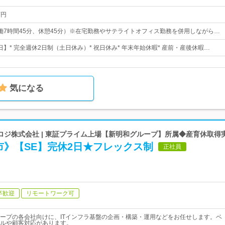
万円
0（実働7時間45分、休憩45分）※在宅勤務やサテライトオフィス勤務を併用しながら…
6日】* 完全週休2日制（土日休み）* 祝日休み* 年末年始休暇* 産前・産後休暇…
気になる
ロジ株式会社 | 東証プライム上場【新明和グループ】所属◆産育休取得
市》【SE】完休2日★フレックス制
正社員
卒歓迎
リモートワーク可
ープの各会社向けに、ITインフラ基盤の企画・構築・運用などをお任せします。ベ
ルや顧客対応があります。