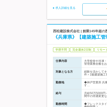
求人詳細を見る
西松建設株式会社 | 創業145年
《兵庫県》【建築施工管
学歴不問
完全週休2日制
リモー
仕事内容
大学校舎や冷凍・
管理業務全般をお
対象となる方
経験を活かしてキ
件＞1級建築施工
勤務地
◆神戸営業所 兵
す…
給与
月給50万500
間中の待遇変更な
勤務時間
◆フレックスタイ
働時間帯／…