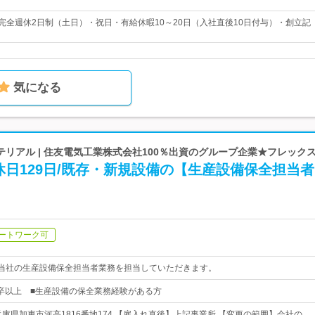
・完全週休2日制（土日）・祝日・有給休暇10～20日（入社直後10日付与）・創立記
気になる
リアル | 住友電気工業株式会社100％出資のグループ企業★フレック
日129日/既存・新規設備の【生産設備保全担当
ートワーク可
)当社の生産設備保全担当者業務を担当していただきます。
卒以上 ■生産設備の保全業務経験がある方
兵庫県加東市河高1816番地174 【雇入れ直後】上記事業所 【変更の範囲】会社の…