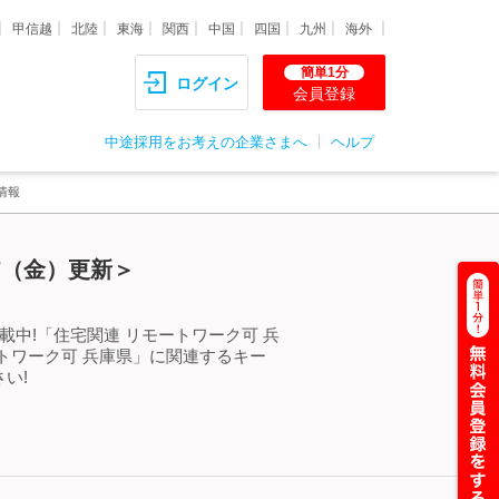
甲信越
北陸
東海
関西
中国
四国
九州
海外
簡単1分
ログイン
会員登録
中途採用をお考えの企業さまへ
ヘルプ
情報
7（金）更新＞
中!「住宅関連 リモートワーク可 兵
トワーク可 兵庫県」に関連するキー
い!