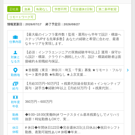
正社員
急募
転勤なし
学歴不問
完全週休2日制
第二新卒歓迎
リモートワーク可
情報更新日：2026/07/17
終了予定日：
2026/08/27
【最大級のインフラ案件数！監視・運用から半年で設計・構築へ
ステップUPする先輩多数】あなたの経験と希望に合わせ、最適
仕事内容
なキャリアを実現します。
【必須：インフラエンジニアの実務経験半年以上】運用・保守か
ら設計・構築、クラウドへ挑戦したい方。設計・構築経験者は面
対象と
接確約＆前職給与保証。
なる方
★首都圏（東京・神奈川・埼玉・千葉）募集 ★リモート・フルリ
モート案件多数 ★転勤なし ★上京支援…
勤務地
【月給33万円~50万円】＋残業代別途全額支給＋インセンティブ
賞与・諸手当◆経験3年以上【月給32万円~】＋残業代別…
給与
360万円～600万円
初年度
年収
◆9:00~18:00(実働8h)# ワークスタイル基本残業なしでメリハリ
勤務
時間
抜群！時短勤務もOKで、実…
# 休日◆年間休日122日◆完全週休2日(土日休み)◆祝日※シフト
休日
休暇
勤務、夜勤可能性あり# 休暇◆年末…