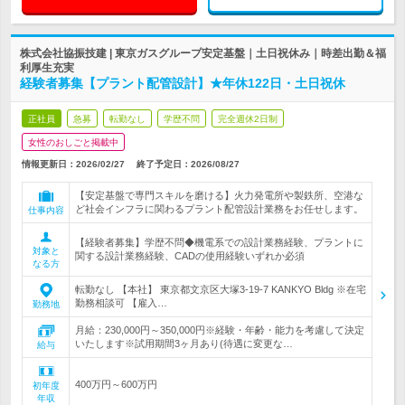
株式会社協振技建 | 東京ガスグループ安定基盤｜土日祝休み｜時差出勤＆福
利厚生充実
経験者募集【プラント配管設計】★年休122日・土日祝休
正社員
急募
転勤なし
学歴不問
完全週休2日制
女性のおしごと掲載中
情報更新日：2026/02/27
終了予定日：
2026/08/27
【安定基盤で専門スキルを磨ける】火力発電所や製鉄所、空港な
ど社会インフラに関わるプラント配管設計業務をお任せします。
仕事内容
【経験者募集】学歴不問◆機電系での設計業務経験、プラントに
対象と
関する設計業務経験、CADの使用経験いずれか必須
なる方
転勤なし 【本社】 東京都文京区大塚3-19-7 KANKYO Bldg ※在宅
勤務相談可 【雇入…
勤務地
月給：230,000円～350,000円※経験・年齢・能力を考慮して決定
いたします※試用期間3ヶ月あり(待遇に変更な…
給与
400万円～600万円
初年度
年収