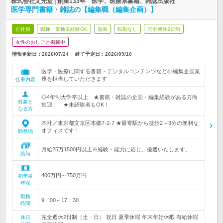
株式会社文光堂 | 創業133年 医学、医療系書籍、雑誌出版社
医学専門書籍・雑誌の【編集職（編集企画）】
正社員
職種・業種未経験OK
急募
転勤なし
完全週休2日制
女性のおしごと掲載中
情報更新日：2026/07/24
終了予定日：
2026/09/10
医学・医療に関する書籍・デジタルコンテンツなどの編集企画業
務を担当していただきます
仕事内容
◎4年制大学卒以上 ★書籍・雑誌の企画・編集経験がある方尚
対象と
歓迎！ ★未経験者もOK！
なる方
本社／東京都文京区本郷7-2-7 ★最寄駅から徒歩2～3分の便利な
オフィスです！
勤務地
月給25万1500円以上※経験・能力に応じ、優遇いたします。
給与
400万円～750万円
初年度
年収
勤務
9：00～17：30
時間
完全週休2日制（土・日） 祝日 夏季休暇 年末年始休暇 有給休暇
休日