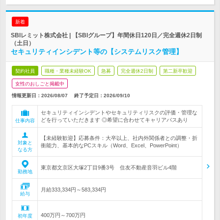
新着
SBIレミット株式会社 | 【SBIグループ】年間休日120日／完全週休2日制
（土日）
セキュリティインシデント等の【システムリスク管理】
契約社員
職種・業種未経験OK
急募
完全週休2日制
第二新卒歓迎
女性のおしごと掲載中
情報更新日：2026/08/07
終了予定日：
2026/09/10
セキュリティインシデントやセキュリティリスクの評価・管理な
どを行っていただきます ◎希望に合わせてキャリアパスあり
仕事内容
【未経験歓迎】応募条件：大卒以上、社内外関係者との調整・折
対象と
衝能力、基本的なPCスキル（Word、Excel、PowerPoint）
なる方
東京都文京区大塚2丁目9番3号 住友不動産音羽ビル4階
勤務地
月給333,334円～583,334円
給与
400万円～700万円
初年度