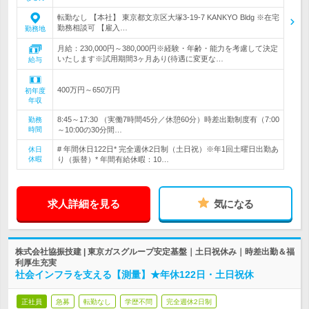
転勤なし 【本社】 東京都文京区大塚3-19-7 KANKYO Bldg ※在宅
勤務相談可 【雇入…
勤務地
月給：230,000円～380,000円※経験・年齢・能力を考慮して決定
いたします※試用期間3ヶ月あり(待遇に変更な…
給与
400万円～650万円
初年度
年収
8:45～17:30 （実働7時間45分／休憩60分）時差出勤制度有（7:00
勤務
時間
～10:00の30分間…
# 年間休日122日* 完全週休2日制（土日祝）※年1回土曜日出勤あ
休日
休暇
り（振替）* 年間有給休暇：10…
求人詳細を見る
気になる
株式会社協振技建 | 東京ガスグループ安定基盤｜土日祝休み｜時差出勤＆福
利厚生充実
社会インフラを支える【測量】★年休122日・土日祝休
正社員
急募
転勤なし
学歴不問
完全週休2日制