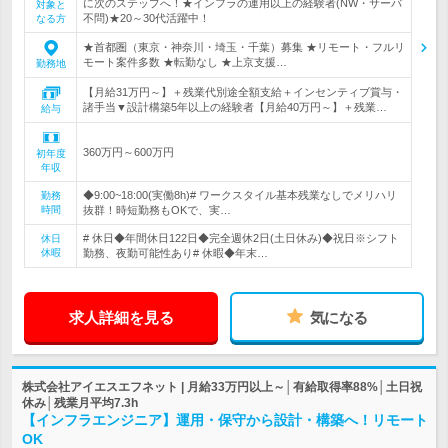
に次のステップへ！★インフラの運用以上の経験者(NW・サーバ
対象と
不問)★20～30代活躍中！
なる方
★首都圏（東京・神奈川・埼玉・千葉）募集 ★リモート・フルリ
モート案件多数 ★転勤なし ★上京支援…
勤務地
【月給31万円～】＋残業代別途全額支給＋インセンティブ賞与・
諸手当▼設計構築5年以上の経験者【月給40万円～】＋残業…
給与
360万円～600万円
初年度
年収
◆9:00~18:00(実働8h)# ワークスタイル基本残業なしでメリハリ
勤務
時間
抜群！時短勤務もOKで、実…
# 休日◆年間休日122日◆完全週休2日(土日休み)◆祝日※シフト
休日
休暇
勤務、夜勤可能性あり# 休暇◆年末…
求人詳細を見る
気になる
株式会社アイエスエフネット | 月給33万円以上～│有給取得率88%│土日祝
休み│残業月平均7.3h
【インフラエンジニア】運用・保守から設計・構築へ！リモート
OK