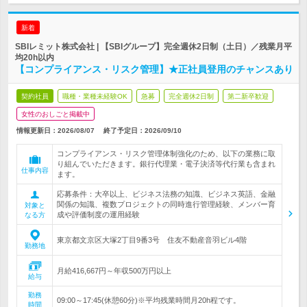
新着
SBIレミット株式会社 | 【SBIグループ】完全週休2日制（土日）／残業月平
均20h以内
【コンプライアンス・リスク管理】★正社員登用のチャンスあり
契約社員
職種・業種未経験OK
急募
完全週休2日制
第二新卒歓迎
女性のおしごと掲載中
情報更新日：2026/08/07
終了予定日：
2026/09/10
コンプライアンス・リスク管理体制強化のため、以下の業務に取
り組んでいただきます。銀行代理業・電子決済等代行業も含まれ
仕事内容
ます。
応募条件：大卒以上、ビジネス法務の知識、ビジネス英語、金融
関係の知識、複数プロジェクトの同時進行管理経験、メンバー育
対象と
成や評価制度の運用経験
なる方
東京都文京区大塚2丁目9番3号 住友不動産音羽ビル4階
勤務地
月給416,667円～年収500万円以上
給与
勤務
09:00～17:45(休憩60分)※平均残業時間月20h程です。
時間