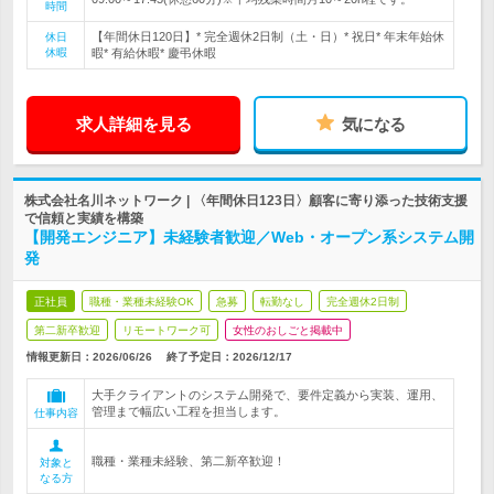
時間
【年間休日120日】* 完全週休2日制（土・日）* 祝日* 年末年始休
休日
休暇
暇* 有給休暇* 慶弔休暇
求人詳細を見る
気になる
株式会社名川ネットワーク | 〈年間休日123日〉顧客に寄り添った技術支援
で信頼と実績を構築
【開発エンジニア】未経験者歓迎／Web・オープン系システム開
発
正社員
職種・業種未経験OK
急募
転勤なし
完全週休2日制
第二新卒歓迎
リモートワーク可
女性のおしごと掲載中
情報更新日：2026/06/26
終了予定日：
2026/12/17
大手クライアントのシステム開発で、要件定義から実装、運用、
管理まで幅広い工程を担当します。
仕事内容
職種・業種未経験、第二新卒歓迎！
対象と
なる方