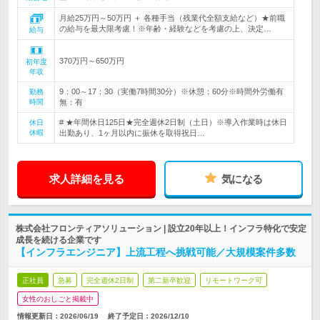
月給25万円～50万円 ＋ 各種手当（残業代全額支給など）★前職
の給与を最大限考慮！※年齢・経験などを考慮の上、決定…
給与
370万円～650万円
初年度
年収
9：00～17：30（実働7時間30分）※休憩：60分※時間外労働有
勤務
時間
無：有
# ★年間休日125日★完全週休2日制（土日）※導入作業時は休日
休日
休暇
出勤あり、1ヶ月以内に振休を取得祝日…
求人詳細を見る
気になる
株式会社フロンティアソリューション | 設立20年以上！インフラ特化で安定
成長を続ける企業です
【インフラエンジニア】上流工程へ挑戦可能／大規模案件多数
正社員
急募
完全週休2日制
第二新卒歓迎
リモートワーク可
女性のおしごと掲載中
情報更新日：2026/06/19
終了予定日：
2026/12/10