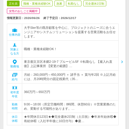
正社員
職種・業種未経験OK
急募
転勤なし
完全週休2日制
女性のおしごと掲載中
情報更新日：2026/06/26
終了予定日：
2026/12/17
大手SIer等の既存顧客を中心に、プロジェクトのニーズに合うエ
ンジニアやシステムソリューションを提案する営業活動をお任せ
仕事内容
します。
職種・業種未経験OK！
対象と
なる方
東京都文京区本郷2-19-7 ブルービル5F ※転勤なし 【雇入れ直
後】上記事業所 【変更の範囲】…
勤務地
月給：260,000円～450,000円 ＋ 諸手当 ＋ 賞与年2回 ※上記月給
には、月20時間分の固定残業代（35…
給与
360万円～650万円
初年度
年収
9:00～18:00（所定労働時間：8時間、休憩60分）※営業業務のた
勤務
時間
め、変動する可能性があります。…
★年間休日123日★◆完全週休2日制（土日祝）◆年末年始休暇◆
休日
休暇
有給休暇（入社半年後に10日付与）◆慶…