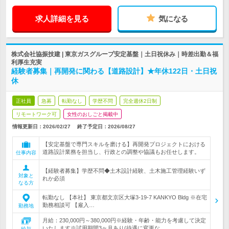
求人詳細を見る
気になる
株式会社協振技建 | 東京ガスグループ安定基盤｜土日祝休み｜時差出勤＆福
利厚生充実
経験者募集｜再開発に関わる【道路設計】★年休122日・土日祝
休
正社員
急募
転勤なし
学歴不問
完全週休2日制
リモートワーク可
女性のおしごと掲載中
情報更新日：2026/02/27
終了予定日：
2026/08/27
【安定基盤で専門スキルを磨ける】再開発プロジェクトにおける
道路設計業務を担当し、行政との調整や協議もお任せします。
仕事内容
【経験者募集】学歴不問◆土木設計経験、土木施工管理経験いず
対象と
れか必須
なる方
転勤なし 【本社】 東京都文京区大塚3-19-7 KANKYO Bldg ※在宅
勤務相談可 【雇入…
勤務地
月給：230,000円～380,000円※経験・年齢・能力を考慮して決定
いたします※試用期間3ヶ月あり(待遇に変更な…
給与