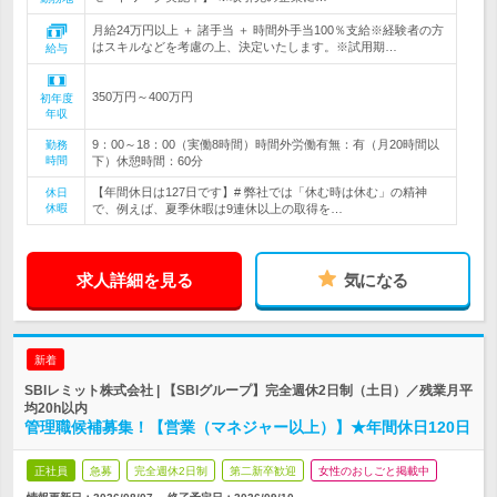
月給24万円以上 ＋ 諸手当 ＋ 時間外手当100％支給※経験者の方
はスキルなどを考慮の上、決定いたします。※試用期…
給与
350万円～400万円
初年度
年収
9：00～18：00（実働8時間）時間外労働有無：有（月20時間以
勤務
時間
下）休憩時間：60分
【年間休日は127日です】# 弊社では「休む時は休む」の精神
休日
休暇
で、例えば、夏季休暇は9連休以上の取得を…
求人詳細を見る
気になる
新着
SBIレミット株式会社 | 【SBIグループ】完全週休2日制（土日）／残業月平
均20h以内
管理職候補募集！【営業（マネジャー以上）】★年間休日120日
正社員
急募
完全週休2日制
第二新卒歓迎
女性のおしごと掲載中