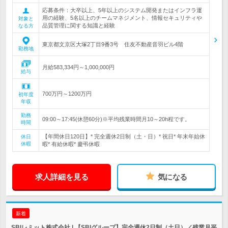
応募条件：大卒以上、5年以上のシステム開発またはインフラ運
用の経験、5名以上のチームマネジメント、情報セキュリティや
対象と
品質管理に関する知識と経験
なる方
東京都文京区大塚2丁目9番3号 住友不動産音羽ビル4階
勤務地
月給583,334円～1,000,000円
給与
700万円～1200万円
初年度
年収
勤務
09:00～17:45(休憩60分)※平均残業時間月10～20h程です。
時間
【年間休日120日】* 完全週休2日制（土・日）* 祝日* 年末年始休
休日
休暇
暇* 有給休暇* 慶弔休暇
求人詳細を見る
気になる
新着
SBIレミット株式会社 | 【SBIグループ】完全週休2日制（土日）／残業月平