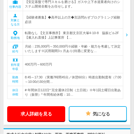
【安定基盤で専門スキルを磨ける】ガスや上下水道業者向けのシ
ステム開発全般をお任せします。
仕事内容
【経験者募集】◆高卒以上の方◆言語問わずプログラミング経験
対象と
必須
なる方
転勤なし 【文京事務所】 東京都文京区大塚4-10-8 協振ビル2F
【雇入れ直後】上記事業所 【…
勤務地
月給：235,000円～350,000円※経験・年齢・能力を考慮して決定
いたします※試用期間3ヶ月あり(待遇に変更な…
給与
400万円～600万円
初年度
年収
8:45～17:30 （実働7時間45分／休憩60分）時差出勤制度有（7:00
勤務
時間
～10:00の30分間…
# 年間休日122日* 完全週休2日制（土日祝）※年1回土曜日出勤あ
休日
休暇
り（振替）* 年間有給休暇：10…
求人詳細を見る
気になる