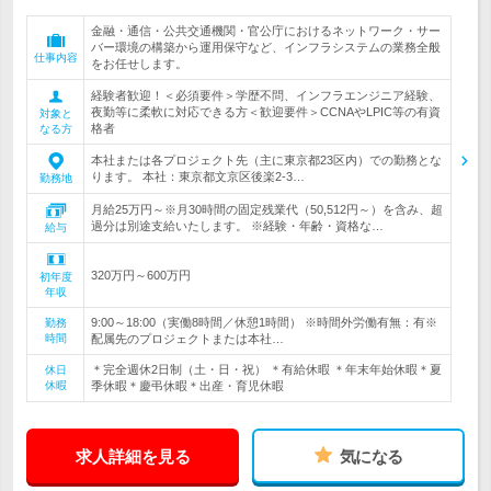
金融・通信・公共交通機関・官公庁におけるネットワーク・サー
バー環境の構築から運用保守など、インフラシステムの業務全般
仕事内容
をお任せします。
経験者歓迎！＜必須要件＞学歴不問、インフラエンジニア経験、
夜勤等に柔軟に対応できる方＜歓迎要件＞CCNAやLPIC等の有資
対象と
格者
なる方
本社または各プロジェクト先（主に東京都23区内）での勤務とな
ります。 本社：東京都文京区後楽2-3…
勤務地
月給25万円～※月30時間の固定残業代（50,512円～）を含み、超
過分は別途支給いたします。 ※経験・年齢・資格な…
給与
320万円～600万円
初年度
年収
9:00～18:00（実働8時間／休憩1時間） ※時間外労働有無：有※
勤務
時間
配属先のプロジェクトまたは本社…
＊完全週休2日制（土・日・祝） ＊有給休暇 ＊年末年始休暇＊夏
休日
休暇
季休暇＊慶弔休暇＊出産・育児休暇
求人詳細を見る
気になる