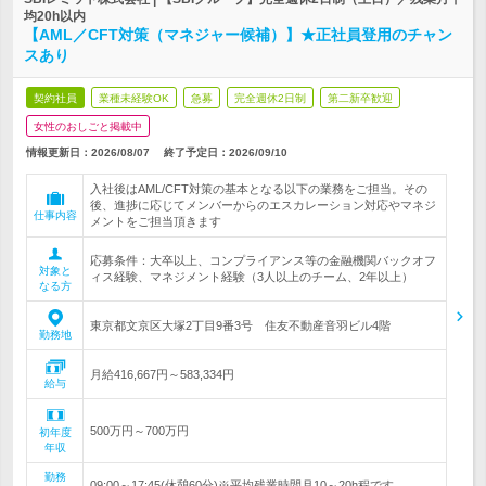
均20h以内
【AML／CFT対策（マネジャー候補）】★正社員登用のチャン
スあり
契約社員
業種未経験OK
急募
完全週休2日制
第二新卒歓迎
女性のおしごと掲載中
情報更新日：2026/08/07
終了予定日：
2026/09/10
入社後はAML/CFT対策の基本となる以下の業務をご担当。その
後、進捗に応じてメンバーからのエスカレーション対応やマネジ
仕事内容
メントをご担当頂きます
応募条件：大卒以上、コンプライアンス等の金融機関バックオフ
対象と
ィス経験、マネジメント経験（3人以上のチーム、2年以上）
なる方
東京都文京区大塚2丁目9番3号 住友不動産音羽ビル4階
勤務地
月給416,667円～583,334円
給与
500万円～700万円
初年度
年収
勤務
09:00～17:45(休憩60分)※平均残業時間月10～20h程です。