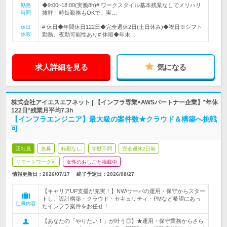
◆9:00~18:00(実働8h)# ワークスタイル基本残業なしでメリハリ
勤務
時間
抜群！時短勤務もOKで、実…
# 休日◆年間休日122日◆完全週休2日(土日休み)◆祝日※シフト
休日
休暇
勤務、夜勤可能性あり# 休暇◆年末…
求人詳細を見る
気になる
株式会社アイエスエフネット | 【インフラ専業×AWSパートナー企業】*年休
122日*残業月平均7.3h
【インフラエンジニア】最大級の案件数★クラウド＆構築へ挑戦
可
正社員
急募
転勤なし
学歴不問
完全週休2日制
リモートワーク可
女性のおしごと掲載中
情報更新日：2026/07/17
終了予定日：
2026/08/27
【キャリアUP支援が充実！】NW/サーバの運用・保守からスター
トし、設計構築・クラウド・セキュリティ・PMなど希望にあっ
仕事内容
たインフラ案件をお任せ！
【あなたの「やりたい！」が叶う◎】★運用・保守業務からさら