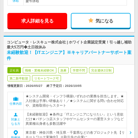
休暇
慶弔休暇
求人詳細を見る
気になる
コンピュータ・レスキュー株式会社 | ホワイト企業認定受賞！引っ越し補助
最大5万円◆土日祝休み
未経験歓迎！【ITエンジニア】※キャリアパートナーサポート案
件
正社員
職種・業種未経験OK
急募
学歴不問
完全週休2日制
第二新卒歓迎
リモートワーク可
情報更新日：2026/05/27
終了予定日：
2026/10/05
★システム開発・インフラ構築いずれかの業務を担当します。★
入社後は手厚い研修あり！／★システムに関する問い合わせ対応
仕事内容
や、資格取得からスタート
【未経験歓迎】★条件は「ITエンジニアになりたい」という意欲
だけ★パチンコ店スタッフやゲームセンターの運営スタッフなど
対象と
異業種出身者も多数活躍中
なる方
東京都・神奈川県・埼玉県・千葉県などの各プロジェクト先 【リ
モートワーク実施中】 ※取引先の企業に…
勤務地