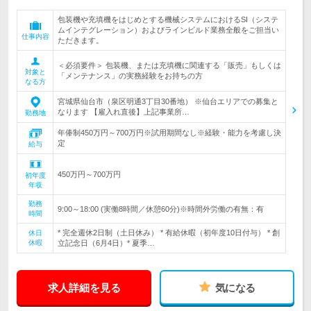
包装機や充填機をはじめとする機械システムにおけるSI（システ
ムインテグレーション）およびラインビルド業務全般をご担当い
仕事内容
ただきます。
＜必須要件＞ 包装機、または充填機に関連する「販売」もしくは
対象と
「メンテナンス」の実務経験をお持ちの方
なる方
宮城県仙台市（泉区明通3丁目30番地） ※仙台エリアでの募集と
なります 【雇入れ直後】上記事業所…
勤務地
年俸制450万円～700万円※試用期間なし※経験・能力を考慮し決
定
給与
450万円～700万円
初年度
年収
勤務
9:00～18:00 (実働8時間／休憩60分)※時間外労働の有無：有
時間
* 完全週休2日制（土日休み） * 有給休暇（初年度10日付与） * 創
休日
休暇
立記念日（6月4日）* 夏季…
求人詳細を見る
気になる