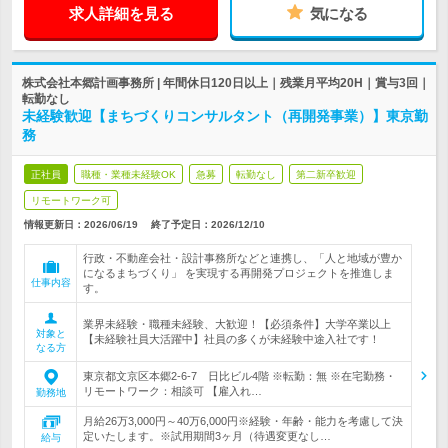
求人詳細を見る
気になる
株式会社本郷計画事務所 | 年間休日120日以上｜残業月平均20H｜賞与3回｜
転勤なし
未経験歓迎【まちづくりコンサルタント（再開発事業）】東京勤
務
正社員
職種・業種未経験OK
急募
転勤なし
第二新卒歓迎
リモートワーク可
情報更新日：2026/06/19
終了予定日：
2026/12/10
行政・不動産会社・設計事務所などと連携し、「人と地域が豊か
になるまちづくり」 を実現する再開発プロジェクトを推進しま
仕事内容
す。
業界未経験・職種未経験、大歓迎！【必須条件】大学卒業以上
対象と
【未経験社員大活躍中】社員の多くが未経験中途入社です！
なる方
東京都文京区本郷2-6-7 日比ビル4階 ※転勤：無 ※在宅勤務・
リモートワーク：相談可 【雇入れ…
勤務地
月給26万3,000円～40万6,000円※経験・年齢・能力を考慮して決
定いたします。※試用期間3ヶ月（待遇変更なし…
給与