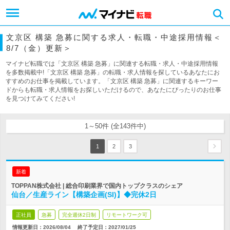
文京区 構築 急募に関する求人・転職・中途採用情報＜
8/7（金）更新＞
マイナビ転職では「文京区 構築 急募」に関連する転職・求人・中途採用情報
を多数掲載中!「文京区 構築 急募」の転職・求人情報を探しているあなたにお
すすめのお仕事を掲載しています。「文京区 構築 急募」に関連するキーワー
ドからも転職・求人情報をお探しいただけるので、あなたにぴったりのお仕事
を見つけてみてください!
1～50件 (全143件中)
1
2
3
新着
TOPPAN株式会社 | 総合印刷業界で国内トップクラスのシェア
仙台／生産ライン【構築企画(SI)】◆完休2日
正社員
急募
完全週休2日制
リモートワーク可
情報更新日：2026/08/04
終了予定日：
2027/01/25