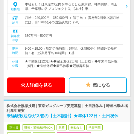
本社もしくは東京23区内を中心とした東京都、神奈川県、埼玉
県、千葉県の各プロジェクト先 【本社】東…
勤務地
月給：240,000円～350,000円 ＋ 諸手当 ＋ 賞与年2回※上記月給
には、月10時間分の固定残業代（20,…
給与
350万円～500万円
初年度
年収
9:00～18:00（所定労働時間：8時間、休憩60分）時間外労働有
勤務
時間
無：有（残業月平均10時間）★基…
★年間休日123日★◆完全週休2日制（土日祝）◆年末年始休暇
休日
休暇
（5日）◆有給休暇◆慶弔休暇◆冠婚葬祭特…
求人詳細を見る
気になる
株式会社協振技建 | 東京ガスグループ安定基盤｜土日祝休み｜時差出勤＆福
利厚生充実
未経験歓迎◎ガス管の【土木設計】★年休122日・土日祝休
正社員
職種・業種未経験OK
急募
転勤なし
学歴不問