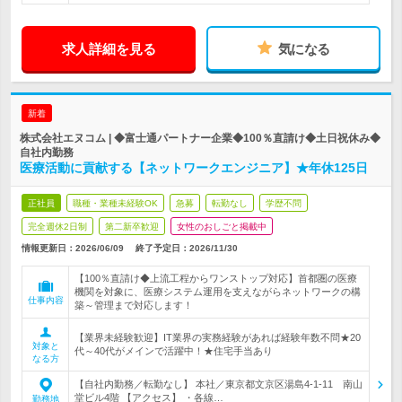
求人詳細を見る
気になる
新着
株式会社エヌコム | ◆富士通パートナー企業◆100％直請け◆土日祝休み◆
自社内勤務
医療活動に貢献する【ネットワークエンジニア】★年休125日
正社員
職種・業種未経験OK
急募
転勤なし
学歴不問
完全週休2日制
第二新卒歓迎
女性のおしごと掲載中
情報更新日：2026/06/09
終了予定日：
2026/11/30
【100％直請け◆上流工程からワンストップ対応】首都圏の医療
機関を対象に、医療システム運用を支えながらネットワークの構
仕事内容
築～管理まで対応します！
【業界未経験歓迎】IT業界の実務経験があれば経験年数不問★20
対象と
代～40代がメインで活躍中！★住宅手当あり
なる方
【自社内勤務／転勤なし】 本社／東京都文京区湯島4-1-11 南山
堂ビル4階 【アクセス】 ・各線…
勤務地