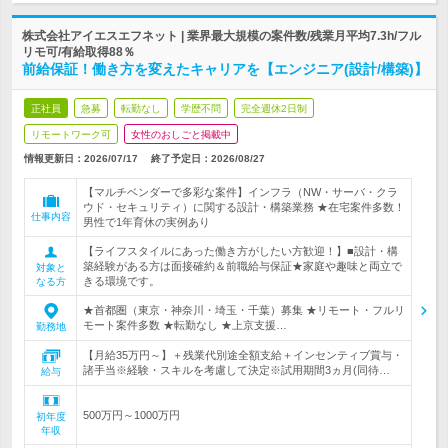
株式会社アイエスエフネット | 業界最大規模の案件数/残業月平均7.3h/フル
リモ可/有給取得88％
前給保証！働き方を変えたキャリアを【エンジニア(設計/構築)】
正社員
急募
転勤なし
学歴不問
完全週休2日制
リモートワーク可
女性のおしごと掲載中
情報更新日：2026/07/17
終了予定日：
2026/08/27
【マルチベンダーで多彩な案件】インフラ（NW・サーバ・クラ
ウド・セキュリティ）に関する設計・構築業務 ★在宅案件多数！
仕事内容
男性で1年育休の実例あり
【ライフスタイルにあった働き方がしたい方歓迎！】■設計・構
築経験がある方は面接確約＆前職給与保証★家庭や趣味と両立で
対象と
きる環境です。
なる方
★首都圏（東京・神奈川・埼玉・千葉）募集 ★リモート・フルリ
モート案件多数 ★転勤なし ★上京支援…
勤務地
【月給35万円～】＋残業代別途全額支給＋インセンティブ賞与・
諸手当※経験・スキルを考慮して決定※試用期間3ヵ月(同待…
給与
500万円～1000万円
初年度
年収