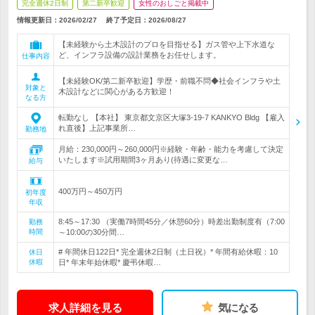
完全週休2日制
第二新卒歓迎
女性のおしごと掲載中
情報更新日：2026/02/27
終了予定日：
2026/08/27
【未経験から土木設計のプロを目指せる】ガス管や上下水道な
ど、インフラ設備の設計業務をお任せします。
仕事内容
【未経験OK/第二新卒歓迎】学歴・前職不問◆社会インフラや土
対象と
木設計などに関心がある方歓迎！
なる方
転勤なし 【本社】 東京都文京区大塚3-19-7 KANKYO Bldg 【雇入
れ直後】上記事業所…
勤務地
月給：230,000円～260,000円※経験・年齢・能力を考慮して決定
いたします※試用期間3ヶ月あり(待遇に変更な…
給与
400万円～450万円
初年度
年収
8:45～17:30 （実働7時間45分／休憩60分）時差出勤制度有（7:00
勤務
時間
～10:00の30分間…
# 年間休日122日* 完全週休2日制（土日祝）* 年間有給休暇：10
休日
休暇
日* 年末年始休暇* 慶弔休暇…
求人詳細を見る
気になる