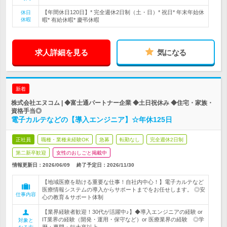
【年間休日120日】* 完全週休2日制（土・日）* 祝日* 年末年始休
休日
休暇
暇* 有給休暇* 慶弔休暇
求人詳細を見る
気になる
新着
株式会社エヌコム | ◆富士通パートナー企業 ◆土日祝休み ◆住宅・家族・
資格手当◎
電子カルテなどの【導入エンジニア】☆年休125日
正社員
職種・業種未経験OK
急募
転勤なし
完全週休2日制
第二新卒歓迎
女性のおしごと掲載中
情報更新日：2026/06/09
終了予定日：
2026/11/30
【地域医療を助ける重要な仕事！自社内中心！】電子カルテなど
医療情報システムの導入からサポートまでをお任せします。 ◎安
仕事内容
心の教育＆サポート体制
【業界経験者歓迎！30代が活躍中♪】◆導入エンジニアの経験 or
IT業界の経験（開発・運用・保守など）or 医療業界の経験 ◎学
対象と
歴：専門・短大卒以上