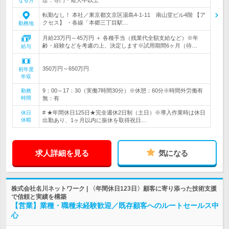
なる方
転勤なし！ 本社／東京都文京区湯島4-1-11 南山堂ビル4階 【ア
クセス】 ・各線「本郷三丁目駅…
勤務地
月給23万円～45万円 ＋ 各種手当（残業代全額支給など）※年
齢・経験などを考慮の上、決定します※試用期間6ヶ月（待…
給与
350万円～650万円
初年度
年収
9：00～17：30（実働7時間30分）※休憩：60分※時間外労働有
勤務
時間
無：有
# ★年間休日125日★完全週休2日制（土日）※導入作業時は休日
休日
休暇
出勤あり、1ヶ月以内に振休を取得祝日…
求人詳細を見る
気になる
株式会社名川ネットワーク | 〈年間休日123日〉顧客に寄り添った技術支援
で信頼と実績を構築
【営業】業種・職種未経験歓迎／既存顧客へのルートセールス中
心