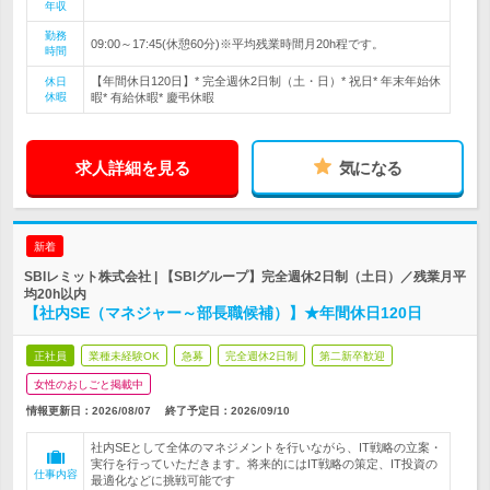
年収
勤務
09:00～17:45(休憩60分)※平均残業時間月20h程です。
時間
【年間休日120日】* 完全週休2日制（土・日）* 祝日* 年末年始休
休日
休暇
暇* 有給休暇* 慶弔休暇
求人詳細を見る
気になる
新着
SBIレミット株式会社 | 【SBIグループ】完全週休2日制（土日）／残業月平
均20h以内
【社内SE（マネジャー～部長職候補）】★年間休日120日
正社員
業種未経験OK
急募
完全週休2日制
第二新卒歓迎
女性のおしごと掲載中
情報更新日：2026/08/07
終了予定日：
2026/09/10
社内SEとして全体のマネジメントを行いながら、IT戦略の立案・
実行を行っていただきます。将来的にはIT戦略の策定、IT投資の
仕事内容
最適化などに挑戦可能です