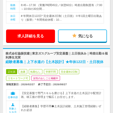
8:45～17:30 （実働7時間45分／休憩60分）時差出勤制度有（7:00
勤務
時間
～10:00の30分間…
# 年間休日122日* 完全週休2日制（土日祝）※年1回土曜日出勤あ
休日
休暇
り（振替）* 年間有給休暇：10…
求人詳細を見る
気になる
株式会社協振技建 | 東京ガスグループ安定基盤｜土日祝休み｜時差出勤＆福
利厚生充実
経験者募集｜上下水道の【土木設計】★年休122日・土日祝休
正社員
急募
転勤なし
学歴不問
完全週休2日制
リモートワーク可
女性のおしごと掲載中
情報更新日：2026/02/27
終了予定日：
2026/08/27
【安定基盤で専門スキルを磨ける】上下水道の土木設計や配管計
画、竣工後の管理まで幅広くお任せします。
仕事内容
【経験者募集】学歴不問◆土木設計経験、土木施工管理経験いず
対象と
れか必須
なる方