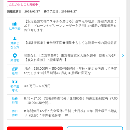
女性のおしごと掲載中
情報更新日：2026/02/27
終了予定日：
2026/08/27
【安定基盤で専門スキルを磨ける】基準点や地形、路線の測量に
加え、ドローンやグリーンレーザーを活用した最新の測量業務を
仕事内容
お任せします。
【経験者募集】◆学歴不問◆測量士もしくは測量士補の資格必須
対象と
なる方
転勤なし 【文京事務所】 東京都文京区大塚4-10-8 協振ビル1F
【雇入れ直後】上記事業所 【…
勤務地
月給：230,000円～350,000円※経験・年齢・能力を考慮して決定
いたします※試用期間3ヶ月あり(待遇に変更な…
給与
400万円～600万円
初年度
年収
8:45～17:30 （実働7時間45分／休憩60分）時差出勤制度有（7:00
勤務
時間
～10:00の30分間…
# 年間休日122日* 完全週休2日制（土日祝）※年1回土曜日出勤あ
休日
休暇
り（振替）* 年間有給休暇：10…