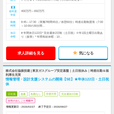
400万円～650万円
初年度
年収
8:45～17:30 （実働7時間45分／休憩60分）時差出勤制度有（7:00
勤務
時間
～10:00の30分間…
# 年間休日122日* 完全週休2日制（土日祝）※年1回土曜日出勤あ
休日
休暇
り（振替）* 年間有給休暇：10…
求人詳細を見る
気になる
株式会社協振技建 | 東京ガスグループ安定基盤｜土日祝休み｜時差出勤＆福
利厚生充実
情報管理・設計支援システムの開発【SE】★年休122日・土日祝
休
正社員
急募
転勤なし
学歴不問
完全週休2日制
女性のおしごと掲載中
情報更新日：2026/02/27
終了予定日：
2026/08/27