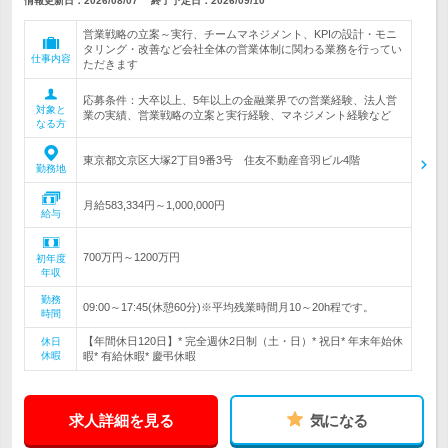
情報更新日：2026/08/07
終了予定日：
2026/09/10
営業戦略の立案～実行、チームマネジメント、KPIの設計・モニ
タリング・改善など会社全体の営業体制に関わる業務を行ってい
仕事内容
ただきます
応募条件：大卒以上、5年以上の金融業界での営業経験、法人営
対象と
業の実績、営業戦略の立案と実行経験、マネジメント経験など
なる方
東京都文京区大塚2丁目9番3号 住友不動産音羽ビル4階
勤務地
月給583,334円～1,000,000円
給与
700万円～1200万円
初年度
年収
勤務
09:00～17:45(休憩60分)※平均残業時間月10～20h程です。
時間
【年間休日120日】* 完全週休2日制（土・日）* 祝日* 年末年始休
休日
休暇
暇* 有給休暇* 慶弔休暇
求人詳細を見る
気になる