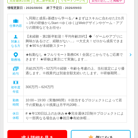
完全週休2日制
第二新卒歓迎
リモートワーク可
女性のおしごと掲載中
情報更新日：2026/08/06
終了予定日：
2026/09/03
＼同期と成長♪基礎から学べる／★まずはスキルに合わせた2カ月
～1年の研修からStart⇒ゆくゆくはWebデザインやゲーム・アプ
仕事内容
リの開発などをお任せ♪
【未経験・第2新卒歓迎！平均年齢20代】◆「ゲームやアプリに
興味があるけど、経験がない...」⇒大丈夫！ゼロから成長できま
対象と
す★90％が未経験スタート
なる方
★転勤なし ★フルリモート勤務OK！全国どこからでもご応募で
きます！ ★研修は東京にて実施します…
勤務地
月給25万円～52万円※経験・年齢を考慮の上、当社規定により優
遇します。※残業代は別途全額支給いたします。※研修期間…
給与
300万円～624万円
初年度
年収
10:00～19:00（実働8時間）※担当するプロジェクトによって若
勤務
時間
干の変動あり※残業は月平均20時…
# ★年130日以上のお休み★◆完全週休2日制※プロジェクトによ
休日
休暇
り一部異なる場合あり◆祝日◆有給休暇…
求人詳細を見る
気になる