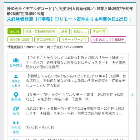
株式会社イデアルデコード | ＼面接1回＆前給保障／#残業月5h程度#平均年
齢28歳#定着率90％超
未経験者歓迎【IT事務】◎リモート案件あり＆年間休日125日！
正社員
職種・業種未経験OK
急募
転勤なし
学歴不問
完全週休2日制
第二新卒歓迎
リモートワーク可
女性のおしごと掲載中
情報更新日：2026/07/28
終了予定日：
2026/09/28
【できることから少しずつ成長☆】数ヵ月間のリモート研修 ⇒
データ入力・資料作成など簡単なお仕事からスタート！★研修期
仕事内容
間から対面×在宅併用
【"挑戦してみたい"気持ちがあればそれだけでOK★】介護職、飲
食店店員、不動産営業など様々な前職の先輩が活躍中！IT業界デ
対象と
ビューしたい方も歓迎
なる方
【リモート7割、そのうちフルリモート3割】 【転居を伴う転勤
なし】 ★東京都・神奈川県・千葉県・埼…
勤務地
月給25万円～＋各種手当＋賞与年2回★前職年収＋20万円は保証
します！★経験・スキル・年齢・前職での給与額を考慮のう…
給与
350万円～950万円
初年度
年収