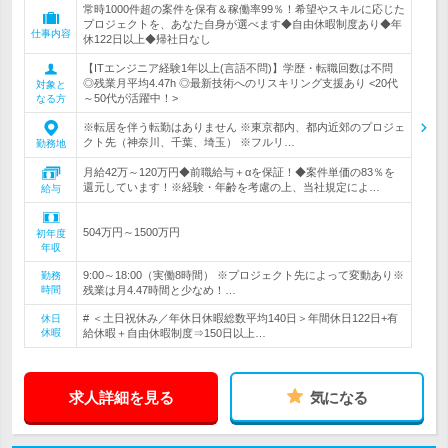
常時1000件超の案件を保有＆稼働率99％！希望やスキルに応じた
プロジェクトを、あなた自身が選べます◆自由休暇制度あり◆年
仕事内容
休122日以上◆帰社日なし
【ITエンジニア経験1年以上(言語不問)】学歴・転職回数は不問
◎残業月平均4.47h ◎最新技術へのリスキリング支援あり <20代
対象と
～50代が活躍中！>
なる方
※転居を伴う転勤はありません ※東京都内、都内近郊のプロジェ
クト先（神奈川、千葉、埼玉） ※フルリ…
勤務地
月給42万～120万円◆前職給与＋αを保証！◆案件単価の83％を
還元しています！※経験・年齢を考慮の上、当社規定によ…
給与
504万円～1500万円
初年度
年収
9:00～18:00（実働8時間） ※プロジェクト先によって変動あり※
勤務
時間
残業は月4.47時間と少なめ！…
# ＜土日祝休み／年休日休暇総数平均140日＞年間休日122日+有
休日
休暇
給休暇＋自由休暇制度⇒150日以上…
求人詳細を見る
気になる