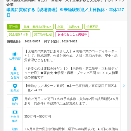
株式会社京葉興業 | 官公庁・自治体・大手企業多数と安定取引するインフラ
企業
環境に貢献する【現場管理】※未経験歓迎／土日祝休・年休127
日
正社員
職種・業種未経験OK
急募
転勤なし
学歴不問
完全週休2日制
第二新卒歓迎
女性のおしごと掲載中
情報更新日：2026/08/07
終了予定日：
2026/10/22
【現場の作業員ではありません】★現場作業のコーディネーター
として、現地調査、作業計画作成、人員・車両の手配、安全・品
仕事内容
質管理などをお任せ！
《必要なのは運転免許だけ！》【未経験・第二新卒・正社員デビ
ュー歓迎】◆要普免 ◆学歴・職歴・ブランク不問 ※100％人柄重
対象と
視の採用です！
なる方
【転勤なし／UIターン歓迎】 ■本一色事務所／東京都江戸川区本
一色2-24-33
勤務地
月給26万円～35万円＋各種手当多数＋賞与年2回※試用期間3ヵ月
あり（同条件）※残業代は全額支給します。
給与
350万円～500万円
初年度
年収
1ヵ月単位の変形労働時間制（週平均40時間以内）★1日の実働時
勤務