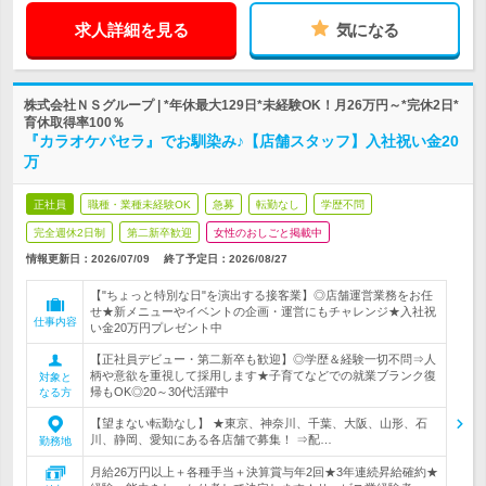
求人詳細を見る
気になる
株式会社ＮＳグループ | *年休最大129日*未経験OK！月26万円～*完休2日*
育休取得率100％
『カラオケパセラ』でお馴染み♪【店舗スタッフ】入社祝い金20
万
正社員
職種・業種未経験OK
急募
転勤なし
学歴不問
完全週休2日制
第二新卒歓迎
女性のおしごと掲載中
情報更新日：2026/07/09
終了予定日：
2026/08/27
【"ちょっと特別な日"を演出する接客業】◎店舗運営業務をお任
せ★新メニューやイベントの企画・運営にもチャレンジ★入社祝
仕事内容
い金20万円プレゼント中
【正社員デビュー・第二新卒も歓迎】◎学歴＆経験一切不問⇒人
柄や意欲を重視して採用します★子育てなどでの就業ブランク復
対象と
帰もOK◎20～30代活躍中
なる方
【望まない転勤なし】 ★東京、神奈川、千葉、大阪、山形、石
川、静岡、愛知にある各店舗で募集！ ⇒配…
勤務地
月給26万円以上＋各種手当＋決算賞与年2回★3年連続昇給確約★