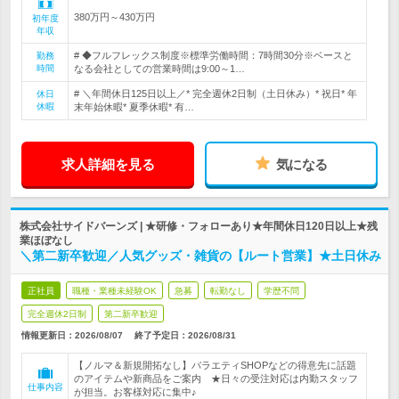
380万円～430万円
初年度
年収
# ◆フルフレックス制度※標準労働時間：7時間30分※ベースと
勤務
時間
なる会社としての営業時間は9:00～1…
# ＼年間休日125日以上／* 完全週休2日制（土日休み）* 祝日* 年
休日
休暇
末年始休暇* 夏季休暇* 有…
求人詳細を見る
気になる
株式会社サイドバーンズ | ★研修・フォローあり★年間休日120日以上★残
業ほぼなし
＼第二新卒歓迎／人気グッズ・雑貨の【ルート営業】★土日休み
正社員
職種・業種未経験OK
急募
転勤なし
学歴不問
完全週休2日制
第二新卒歓迎
情報更新日：2026/08/07
終了予定日：
2026/08/31
【ノルマ＆新規開拓なし】バラエティSHOPなどの得意先に話題
のアイテムや新商品をご案内 ★日々の受注対応は内勤スタッフ
仕事内容
が担当。お客様対応に集中♪