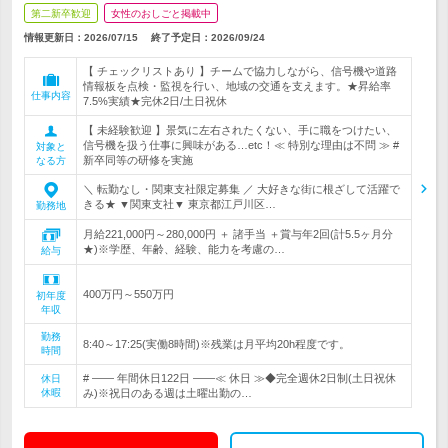
第二新卒歓迎
女性のおしごと掲載中
情報更新日：2026/07/15
終了予定日：
2026/09/24
【 チェックリストあり 】チームで協力しながら、信号機や道路
情報板を点検・監視を行い、地域の交通を支えます。★昇給率
仕事内容
7.5%実績★完休2日/土日祝休
【 未経験歓迎 】景気に左右されたくない、手に職をつけたい、
信号機を扱う仕事に興味がある…etc！≪ 特別な理由は不問 ≫ #
対象と
新卒同等の研修を実施
なる方
＼ 転勤なし・関東支社限定募集 ／ 大好きな街に根ざして活躍で
きる★ ▼関東支社▼ 東京都江戸川区…
勤務地
月給221,000円～280,000円 ＋ 諸手当 ＋賞与年2回(計5.5ヶ月分
★)※学歴、年齢、経験、能力を考慮の…
給与
400万円～550万円
初年度
年収
勤務
8:40～17:25(実働8時間)※残業は月平均20h程度です。
時間
# ―― 年間休日122日 ――≪ 休日 ≫◆完全週休2日制(土日祝休
休日
休暇
み)※祝日のある週は土曜出勤の…