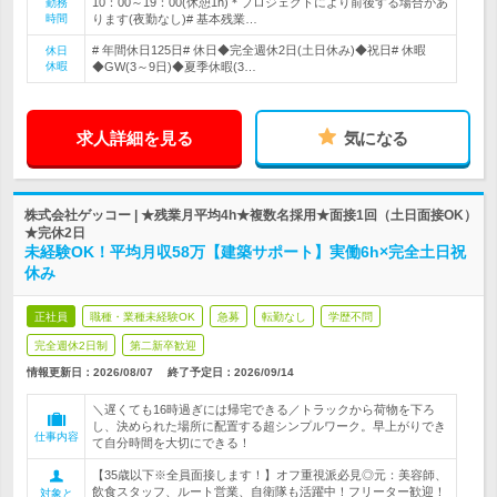
10：00～19：00(休憩1h)＊プロジェクトにより前後する場合があ
勤務
時間
ります(夜勤なし)# 基本残業…
# 年間休日125日# 休日◆完全週休2日(土日休み)◆祝日# 休暇
休日
休暇
◆GW(3～9日)◆夏季休暇(3…
求人詳細を見る
気になる
株式会社ゲッコー | ★残業月平均4h★複数名採用★面接1回（土日面接OK）
★完休2日
未経験OK！平均月収58万【建築サポート】実働6h×完全土日祝
休み
正社員
職種・業種未経験OK
急募
転勤なし
学歴不問
完全週休2日制
第二新卒歓迎
情報更新日：2026/08/07
終了予定日：
2026/09/14
＼遅くても16時過ぎには帰宅できる／トラックから荷物を下ろ
し、決められた場所に配置する超シンプルワーク。早上がりでき
仕事内容
て自分時間を大切にできる！
【35歳以下※全員面接します！】オフ重視派必見◎元：美容師、
飲食スタッフ、ルート営業、自衛隊も活躍中！フリーター歓迎！
対象と