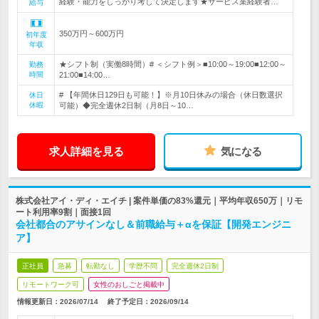
経験・能力をしっかり考して決定します★サービス業経験者…
給与
350万円～600万円
初年度
年収
★シフト制（実働8時間）# ＜シフト例＞■10:00～19:00■12:00～
勤務
時間
21:00■14:00…
# 【年間休日129日も可能！】※月10日休みの場合（休日数選択
休日
休暇
可能）◆完全週休2日制（月8日～10…
求人詳細を見る
気になる
株式会社アイ・ディ・エイチ | 案件単価の83%還元｜平均年収650万｜リモ
ート利用率9割｜面接1回
会社都合のアサインなし＆前職給与＋αを保証【開発エンジニ
ア】
正社員
急募
転勤なし
学歴不問
完全週休2日制
リモートワーク可
女性のおしごと掲載中
情報更新日：2026/07/14
終了予定日：
2026/09/14