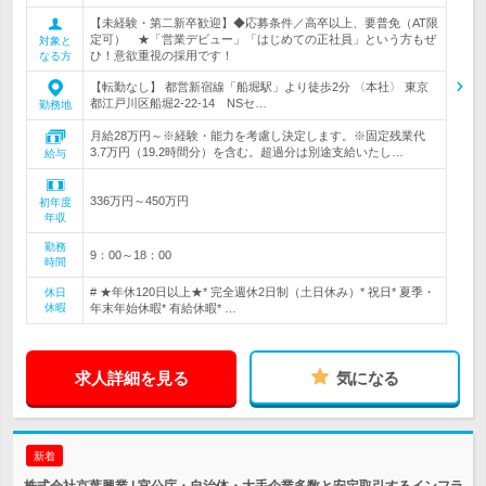
【未経験・第二新卒歓迎】◆応募条件／高卒以上、要普免（AT限
定可） ★「営業デビュー」「はじめての正社員」という方もぜ
対象と
ひ！意欲重視の採用です！
なる方
【転勤なし】 都営新宿線「船堀駅」より徒歩2分 〈本社〉 東京
都江戸川区船堀2-22-14 NSセ…
勤務地
月給28万円～※経験・能力を考慮し決定します。※固定残業代
3.7万円（19.2時間分）を含む。超過分は別途支給いたし…
給与
336万円～450万円
初年度
年収
勤務
9：00～18：00
時間
# ★年休120日以上★* 完全週休2日制（土日休み）* 祝日* 夏季・
休日
休暇
年末年始休暇* 有給休暇* …
求人詳細を見る
気になる
新着