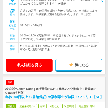
どこからでもご応募できます！ ★研修…
勤務地
月給：25万円～60万円※経験・年齢を考慮の上、当社規定により
優遇します。※残業代は別途全額支給いたします。※上記に…
給与
300万円～720万円
初年度
年収
10:00～19:00（実働8時間）※担当するプロジェクトによって若
勤務
時間
干の変動あり※残業は月20時間未…
# ＜年131日以上のお休み＞* 完全週休二日制（土日休み）* 祝日*
休日
休暇
有給休暇* 夏期休暇* 年末…
求人詳細を見る
気になる
新着
株式会社Zenith Code | 会社運営にあたる業務のAI化推進中！希望者に
Claude有料版！
年休140日以上！/前給保証+α/福利厚生が無限！/フルリモ【SE】
正社員
業種未経験OK
急募
転勤なし
学歴不問
完全週休2日制