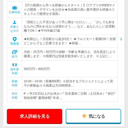
【ITの基礎から学べる研修からスタート！】◎アプリやWEBサイ
トの開発・デザインをお任せ★自由度の高い案件選択＆研修カリ
仕事内容
キュラムで無理せず成長♪
「漠然とした不安があって手に職をつけたい…」「少しでも好き
なものに関われるなら頑張れそう…」など、あなたらしい志望動
対象と
機でOK！★平均年齢27歳
なる方
★転勤なし！渋谷駅から徒歩5分！ ★フルリモート勤務OK！全国
どこからでもご応募できます！ ★研修…
勤務地
月給：25万円～60万円※経験・年齢を考慮の上、当社規定により
優遇します。※残業代は別途全額支給いたします。※上記に…
給与
300万円～800万円
初年度
年収
10:00～19:00（実働8時間）※担当するプロジェクトによって若
勤務
時間
干の変動あり※残業は月20時間未…
# ＜年131日以上のお休み＞* 完全週休二日制（土日休み）* 祝日*
休日
休暇
有給休暇* 夏期休暇* 年末…
求人詳細を見る
気になる