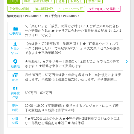
正社員
職種・業種未経験OK
急募
転勤なし
学歴不問
完全週休2日制
第二新卒歓迎
リモートワーク可
女性のおしごと掲載中
情報更新日：2026/08/07
終了予定日：
2026/08/27
＼「楽しい」と「成長」の両方が叶う♪／★まずはスキルに合わ
せた研修からStart★キャリアに合わせた案件配属＆配属後も1on1
仕事内容
のフォローで安心
【未経験・第2新卒歓迎！学歴不問！】◆「IT業界やオフィスワ
ークに挑戦したい、でも経験がない...」⇒大丈夫！ゼロから成長
対象と
できます★平均年齢20代
なる方
★転勤なし ★フルリモート勤務OK！全国どこからでもご応募で
きます！ ★研修は東京にて実施します…
勤務地
月給25万円～52万円※経験・年齢を考慮の上、当社規定により優
遇します。※残業代は別途全額支給いたします。※研修期間…
給与
300万円～624万円
初年度
年収
10:00～19:00（実働8時間）※担当するプロジェクトによって若
勤務
時間
干の変動あり※残業は月平均20時…
# ★年130日以上のお休み★◆完全週休2日制※プロジェクトによ
休日
休暇
り一部異なる場合あり◆祝日◆有給休暇…