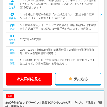
＼20代～30代活躍中／『経験を活かして、キャリアアップを目指
したい』も『未経験からITに挑戦してみたい』もOK！その"意
対象と
欲"を応援します！
なる方
＼☆本社は田町駅から徒歩10分の好立地☆／ 【転居を伴う転勤
なし＆U・Iターン歓迎！】 ◇本社／東…
勤務地
＼☆前給考慮☆／【ITエンジニア経験者】月給30万円～【未経験
者】月給25万円～※上記には一律手当を含みます。※経験…
給与
320万円～550万円
初年度
年収
9:00～17:30（実働7.5時間）※休憩時間：1時間※時間外労働有
勤務
時間
無：有# ★在宅勤務有※実際に…
# 【年間休日120日】* 完全週休2日制（土日祝）※プロジェクト
休日
休暇
先によって、休日が変動する場合あり…
求人詳細を見る
気になる
新着
株式会社ビヨンドワークス | 業界TOPクラスの水準！『休み』『残業』『研
修』重視なら♪