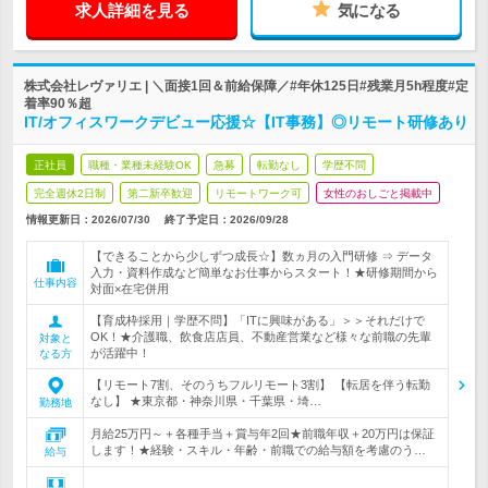
求人詳細を見る
気になる
株式会社レヴァリエ | ＼面接1回＆前給保障／#年休125日#残業月5h程度#定
着率90％超
IT/オフィスワークデビュー応援☆【IT事務】◎リモート研修あり
正社員
職種・業種未経験OK
急募
転勤なし
学歴不問
完全週休2日制
第二新卒歓迎
リモートワーク可
女性のおしごと掲載中
情報更新日：2026/07/30
終了予定日：
2026/09/28
【できることから少しずつ成長☆】数ヵ月の入門研修 ⇒ データ
入力・資料作成など簡単なお仕事からスタート！★研修期間から
仕事内容
対面×在宅併用
【育成枠採用｜学歴不問】「ITに興味がある」＞＞それだけで
OK！★介護職、飲食店店員、不動産営業など様々な前職の先輩
対象と
が活躍中！
なる方
【リモート7割、そのうちフルリモート3割】 【転居を伴う転勤
なし】 ★東京都・神奈川県・千葉県・埼…
勤務地
月給25万円～＋各種手当＋賞与年2回★前職年収＋20万円は保証
します！★経験・スキル・年齢・前職での給与額を考慮のう…
給与