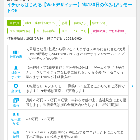
イチからはじめる【Webデザイナー】*年130日の休みも*リモー
トOK
正社員
職種・業種未経験OK
急募
転勤なし
学歴不問
完全週休2日制
第二新卒歓迎
リモートワーク可
女性のおしごと掲載中
情報更新日：2026/07/30
終了予定日：
2026/09/24
＼同期と成長♪基礎から学べる／★まずはスキルに合わせた2カ月
～1年の研修からStart⇒ゆくゆくはWebデザインやゲーム・アプ
仕事内容
リの開発などをお任せ♪
【未経験・第2新卒歓迎！平均年齢20代】「ゲームやアプリが好
き」「クリエイティブな仕事に憧れる」から応募OK！ゼロから
対象と
学べます★90％が未経験入社
なる方
★転勤なし ★フルリモート勤務OK！全国どこからでもご応募で
きます！ ★研修は東京にて実施します…
勤務地
月給25万円～60万円※経験・年齢を考慮の上、当社規定により優
遇します。※残業代は別途全額支給いたします。※試用期間…
給与
300万円～720万円
初年度
年収
10:00～19:00（実働8時間）※担当するプロジェクトによって若
勤務
時間
干の変動あり※残業は月平均20時…