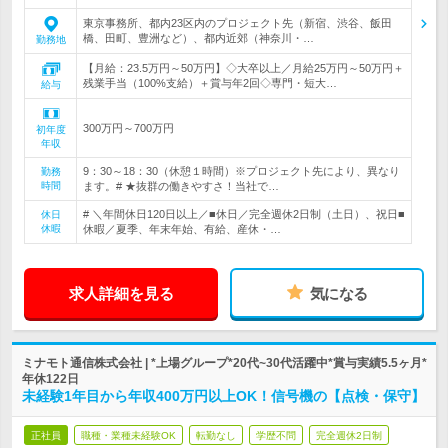
東京事務所、都内23区内のプロジェクト先（新宿、渋谷、飯田
橋、田町、豊洲など）、都内近郊（神奈川・…
勤務地
【月給：23.5万円～50万円】◇大卒以上／月給25万円～50万円＋
残業手当（100%支給）＋賞与年2回◇専門・短大…
給与
300万円～700万円
初年度
年収
9：30～18：30（休憩１時間）※プロジェクト先により、異なり
勤務
時間
ます。# ★抜群の働きやすさ！当社で…
# ＼年間休日120日以上／■休日／完全週休2日制（土日）、祝日■
休日
休暇
休暇／夏季、年末年始、有給、産休・…
求人詳細を見る
気になる
ミナモト通信株式会社 | *上場グループ*20代~30代活躍中*賞与実績5.5ヶ月*
年休122日
未経験1年目から年収400万円以上OK！信号機の【点検・保守】
正社員
職種・業種未経験OK
転勤なし
学歴不問
完全週休2日制