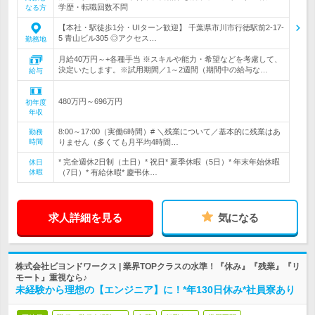
学歴・転職回数不問
なる方
【本社・駅徒歩1分・UIターン歓迎】 千葉県市川市行徳駅前2-17-
5 青山ビル305 ◎アクセス…
勤務地
月給40万円～+各種手当 ※スキルや能力・希望などを考慮して、
決定いたします。※試用期間／1～2週間（期間中の給与な…
給与
480万円～696万円
初年度
年収
8:00～17:00（実働6時間）# ＼残業について／基本的に残業はあ
勤務
時間
りません（多くても月平均4時間…
* 完全週休2日制（土日）* 祝日* 夏季休暇（5日）* 年末年始休暇
休日
休暇
（7日）* 有給休暇* 慶弔休…
求人詳細を見る
気になる
株式会社ビヨンドワークス | 業界TOPクラスの水準！『休み』『残業』『リ
モート』重視なら♪
未経験から理想の【エンジニア】に！*年130日休み*社員寮あり