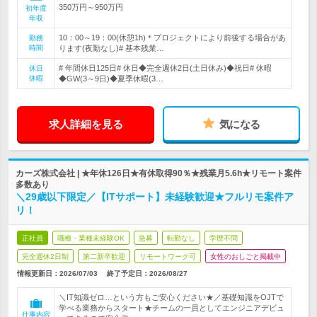
350万円～950万円
初年度
年収
10：00～19：00(休憩1h)＊プロジェクトにより前後する場合があ
勤務
時間
ります(夜勤なし)# 基本残業…
# 年間休日125日# 休日◆完全週休2日(土日休み)◆祝日# 休暇
休日
休暇
◆GW(3～9日)◆夏季休暇(3…
求人詳細を見る
気になる
カーズ株式会社 | ★年休126日★有休取得90％★残業月5.6h★リモート案件
多数あり
＼29歳以下限定／【ITサポート】未経験歓迎★フルリモ案件ア
リ！
正社員
職種・業種未経験OK
急募
転勤なし
学歴不問
完全週休2日制
第二新卒歓迎
リモートワーク可
女性のおしごと掲載中
情報更新日：2026/07/03
終了予定日：
2026/08/27
＼IT知識ゼロ…という方もご安心ください★／基礎知識をOJTで
学べる業務からスタート★チームの一員としてエンジニアデビュ
仕事内容