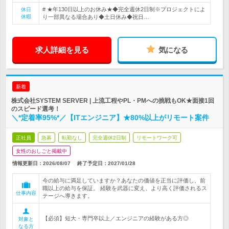
# ★年130日以上のお休み★◆完全週休2日制※プロジェクトによ
休日
休暇
り一部異なる場合あり◆土日休み◆祝日…
求人詳細を見る
気になる
新着
株式会社SYSTEM SERVER | 上流工程やPL・PMへの挑戦もOK★面接1回
のスピード選考！
＼*定着率95%*／【ITエンジニア】★80%以上がリモート案件
正社員
急募
転勤なし
完全週休2日制
リモートワーク可
女性のおしごと掲載中
情報更新日：2026/08/07
終了予定日：
2027/01/28
今の給与に満足していますか？あなたの価値を正当に評価し、前
職以上の給与を保証。 経験を武器に変え、より高く評価されるス
仕事内容
テージへ導きます。
【必須】短大・専門卒以上／エンジニアの経験がある方◎
対象と
なる方