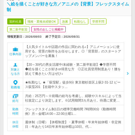
＼絵を描くことが好きな方／アニメの【背景】フレックスタイム
制
契約社員
職種・業種未経験OK
急募
転勤なし
学歴不問
第二新卒歓迎
女性のおしごと掲載中
情報更新日：2026/08/03
終了予定日：
2026/08/31
【人気タイトルや話題の作品に関われる♪】アニメーションに使
用する、背景の制作をお任せします。◎「背景部」のスタートア
仕事内容
ップメンバーを募集！
【20～30代の男女活躍中/未経験・第二新卒歓迎】◆学歴不問
◆絵を描くことが好きor得意な方 ◎正社員登用制度あり！腰を
対象と
据えて働きたい方はぜひ♪
なる方
★転勤なし ★「荻窪駅」徒歩9分 東京都杉並区上荻2-31-12 ピー
ス荻窪201 【在籍中スタッ…
勤務地
月給：25万円～※前職の給与を考慮し、経験やスキルによって当
社規定により決定します。※試用期間3カ月あり。待遇に変更…
給与
フレックスタイム制1日の標準労働時間 7時間00分《勤務時間
勤務
時間
例》月～金曜14:00～22:00土曜1…
週休制（日曜）【休暇制度】・夏季休暇・年末年始休暇・非定例
休日
休暇
日：年あたり14日年末年始休暇は10日。代…