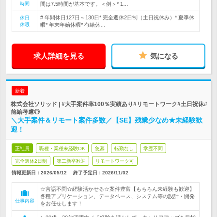
時間
間は7.5時間が基本です。＜例＞* 1…
# 年間休日127日～130日* 完全週休2日制（土日祝休み）* 夏季休
休日
休暇
暇* 年末年始休暇* 有給休…
求人詳細を見る
気になる
新着
株式会社ソリッド | #大手案件率100％実績あり#リモートワーク#土日祝休#
前給考慮◎
＼大手案件＆リモート案件多数／【SE】残業少なめ★未経験歓
迎！
正社員
職種・業種未経験OK
急募
転勤なし
学歴不問
完全週休2日制
第二新卒歓迎
リモートワーク可
情報更新日：2026/05/12
終了予定日：
2026/11/02
☆言語不問☆経験活かせる☆案件豊富【もちろん未経験も歓迎】
各種アプリケーション、データベース、システム等の設計・開発
仕事内容
をお任せします！