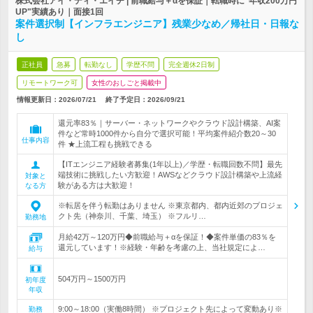
株式会社アイ・ディ・エイチ | 前職給与＋αを保証｜転職時に"年収200万円
UP"実績あり｜面接1回
案件選択制【インフラエンジニア】残業少なめ／帰社日・日報な
し
正社員
急募
転勤なし
学歴不問
完全週休2日制
リモートワーク可
女性のおしごと掲載中
情報更新日：2026/07/21
終了予定日：
2026/09/21
還元率83％｜サーバー・ネットワークやクラウド設計構築、AI案
件など常時1000件から自分で選択可能！平均案件紹介数20～30
仕事内容
件 ★上流工程も挑戦できる
【ITエンジニア経験者募集(1年以上)／学歴・転職回数不問】最先
端技術に挑戦したい方歓迎！AWSなどクラウド設計構築や上流経
対象と
験がある方は大歓迎！
なる方
※転居を伴う転勤はありません ※東京都内、都内近郊のプロジェ
クト先（神奈川、千葉、埼玉） ※フルリ…
勤務地
月給42万～120万円◆前職給与＋αを保証！◆案件単価の83％を
還元しています！※経験・年齢を考慮の上、当社規定によ…
給与
504万円～1500万円
初年度
年収
9:00～18:00（実働8時間） ※プロジェクト先によって変動あり※
勤務