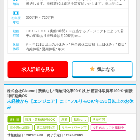
優遇します。※残業代は別途全額支給いたします。※上記に…
給与
300万円～720万円
初年度
年収
10:00～19:00（実働8時間）※担当するプロジェクトによって若
勤務
時間
干の変動あり※残業は月20時間未…
# ＜年131日以上のお休み＞* 完全週休二日制（土日休み）* 祝日*
休日
休暇
有給休暇* 夏期休暇* 年末…
求人詳細を見る
気になる
株式会社Gizumo | 残業なし*有給消化率90％以上*産育休取得率100％*面接
1回*副業OK
未経験から【エンジニア】に！*フルリモOK*年131日以上のお休
み
正社員
職種・業種未経験OK
急募
転勤なし
学歴不問
完全週休2日制
第二新卒歓迎
リモートワーク可
女性のおしごと掲載中
情報更新日：2026/07/08
終了予定日：
2026/09/03