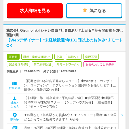
求人詳細を見る
気になる
株式会社Gizumo | #オシャレ自由 #社員寮あり #土日＆早朝夜間面接もOK #
面接1回
【Webデザイナー】*未経験歓迎*年131日以上のお休み*リモート
OK
正社員
職種・業種未経験OK
急募
転勤なし
学歴不問
完全週休2日制
第二新卒歓迎
リモートワーク可
女性のおしごと掲載中
情報更新日：2026/06/23
終了予定日：
2026/08/24
【同期と学べる社内研修からスタート】◆Webサイトのデザイ
ン、コーディング、アプリケーション開発等をお任せします【土
仕事内容
日祝休／残業月20h未満】
【未経験・第二新卒歓迎／平均年齢27歳】◆学歴不問 ◆経験不
問 ※93％が未経験スタート【シェアハウス完備】【服装自由】
対象と
【リモートワーク70％】
なる方
★転勤なし！渋谷駅から徒歩5分！ ★フルリモート勤務OK！全国
どこからでもご応募できます！ ★研修…
勤務地
月給：25万円～60万円※経験・年齢を考慮の上、当社規定により