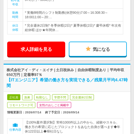
初年度
年収
* 実働8時間のシフト制勤務(休憩90分)7:00～16:308:30～
勤務
時間
18:0011:00～20:…
* 完全週休2日制* 冬季休暇(2日)* 夏季休暇(2日)* 慶弔休暇* 年次有
休日
休暇
給休暇 ほか★年間休…
求人詳細を見る
気になる
株式会社アイ・ディ・エイチ | 土日祝休み｜自由休暇制度あり｜平均年収
650万円｜定着率97％
【ITエンジニア】希望の働き方を実現できる／残業月平均4.47時
間
正社員
急募
転勤なし
学歴不問
完全週休2日制
リモートワーク可
女性のおしごと掲載中
情報更新日：2026/07/14
終了予定日：
2026/09/14
【100%案件選択制】常時1000件以上の中から、経験やスキル、
働き方の希望に応じたプロジェクトをあなた自身が選べます◆年
仕事内容
休122日以上◆帰社日なし