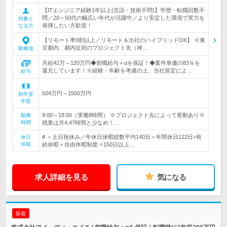
【ITエンジニア経験1年以上(言語・技術不問)】学歴・転職回数不
問／20～50代の幅広い年代が活躍中／より安定した環境で実力を
対象と
発揮したい方歓迎！
なる方
【リモート率9割以上／リモート＆出社のハイブリッドOK】 ※東
京都内、都内近郊のプロジェクト先（神…
勤務地
月給42万～120万円◆前職給与＋αを保証！◆案件単価の83％を
還元しています！※経験・年齢を考慮の上、当社規定によ…
給与
504万円～1500万円
初年度
年収
9:00～18:00（実働8時間） ※プロジェクト先によって変動あり※
勤務
時間
残業は月4.47時間と少なめ！…
# ＜土日祝休み／年休日休暇総数平均140日＞年間休日122日+有
休日
休暇
給休暇＋自由休暇制度⇒150日以上…
求人詳細を見る
気になる
新着