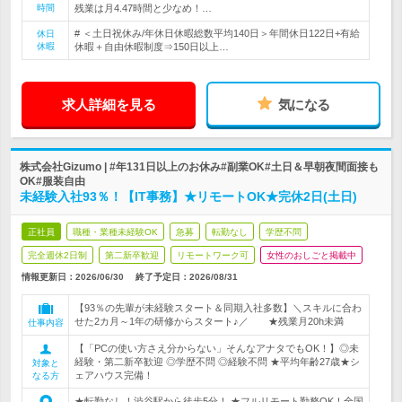
時間
残業は月4.47時間と少なめ！…
# ＜土日祝休み/年休日休暇総数平均140日＞年間休日122日+有給
休日
休暇
休暇＋自由休暇制度⇒150日以上…
求人詳細を見る
気になる
株式会社Gizumo | #年131日以上のお休み#副業OK#土日＆早朝夜間面接も
OK#服装自由
未経験入社93％！【IT事務】★リモートOK★完休2日(土日)
正社員
職種・業種未経験OK
急募
転勤なし
学歴不問
完全週休2日制
第二新卒歓迎
リモートワーク可
女性のおしごと掲載中
情報更新日：2026/06/30
終了予定日：
2026/08/31
【93％の先輩が未経験スタート＆同期入社多数】＼スキルに合わ
せた2カ月～1年の研修からスタート♪／ ★残業月20h未満
仕事内容
【「PCの使い方さえ分からない」そんなアナタでもOK！】◎未
経験・第二新卒歓迎 ◎学歴不問 ◎経験不問 ★平均年齢27歳★シ
対象と
ェアハウス完備！
なる方
★転勤なし！渋谷駅から徒歩5分！ ★フルリモート勤務OK！全国