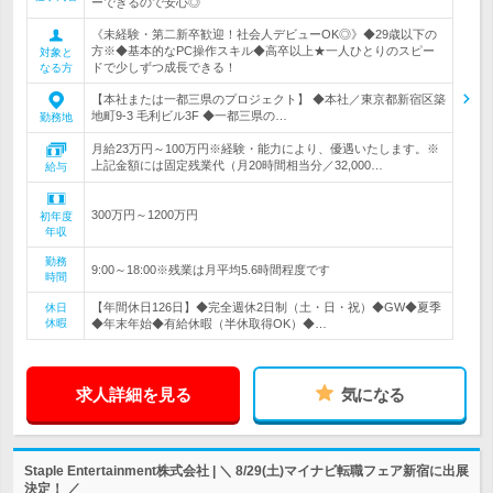
ーできるので安心◎
《未経験・第二新卒歓迎！社会人デビューOK◎》◆29歳以下の
方※◆基本的なPC操作スキル◆高卒以上★一人ひとりのスピー
対象と
ドで少しずつ成長できる！
なる方
【本社または一都三県のプロジェクト】 ◆本社／東京都新宿区築
地町9-3 毛利ビル3F ◆一都三県の…
勤務地
月給23万円～100万円※経験・能力により、優遇いたします。※
上記金額には固定残業代（月20時間相当分／32,000…
給与
300万円～1200万円
初年度
年収
勤務
9:00～18:00※残業は月平均5.6時間程度です
時間
【年間休日126日】◆完全週休2日制（土・日・祝）◆GW◆夏季
休日
休暇
◆年末年始◆有給休暇（半休取得OK）◆…
求人詳細を見る
気になる
Staple Entertainment株式会社 | ＼ 8/29(土)マイナビ転職フェア新宿に出展
決定！ ／