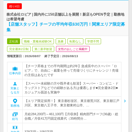
残り4日
株式会社ロピア | 国内外に150店舗以上を展開！新店もOPEN予定｜勤務地
は希望考慮
【店舗スタッフ】チーフの平均年収630万円！関東エリア限定募
集
正社員
職種・業種未経験OK
急募
転勤なし
学歴不問
完全週休2日制
第二新卒歓迎
女性のおしごと掲載中
情報更新日：2026/08/07
終了予定日：
2026/08/13
【チーフ昇格までの平均期間は約2年】急成長中のスーパー「ロ
ピア」で、自由に・裁量を持って売場づくりにチャレンジ！売場
仕事内容
の主役はあなたです
【スーパー未経験の方や既卒者も歓迎】スーパー・コンビニ・ド
ラッグストアなどでの経験がある方は優遇します■完全週休2日■
対象と
カジュアル面談も実施中
なる方
【エリア限定採用！】 東京都杉並区、東京都荒川区、東京都江戸
川区、東京都八王子市、東京都東村山市、…
勤務地
月給284,200円～461,100円【月収例】精肉部門チーフ(36歳)・総
合職／月収41万円固定残業代（35時間分…
給与
379万円～1050万円