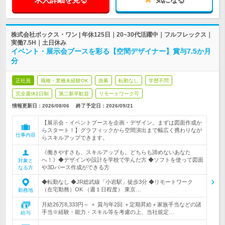
株式会社ボックス・ワン | 年休125日｜20~30代活躍中｜フルフレックス｜
実働7.5H｜土日休み
イベント・展示会ブースを彩る【空間デザイナー】賞与7.5か月
分
正社員
職種・業種未経験OK
急募
転勤なし
学歴不問
完全週休2日制
第二新卒歓迎
リモートワーク可
情報更新日：2026/08/06
終了予定日：
2026/09/21
【展示会・イベントブースを企画・デザイン。まずは図面作成か
らスタート！】グラフィックから空間演出まで幅広く携わりなが
仕事内容
らスキルアップできます。
《働きやすさも、スキルアップも。どちらも諦めないあなた
へ！》◆デザインや設計を学校で学んだ方 ◆ソフトを使って図面
対象と
や3Dパース作成ができる方
なる方
◆転勤なし ◆JR総武線「小岩駅」徒歩3分 ◆リモートワーク
（在宅勤務）OK （週１日程度） 東京…
勤務地
月給26万8,333円～ ＋ 賞与年2回 ＋定期昇給＋家族手当などの諸
手当※経験・能力・スキル等を考慮の上、当社規定…
給与