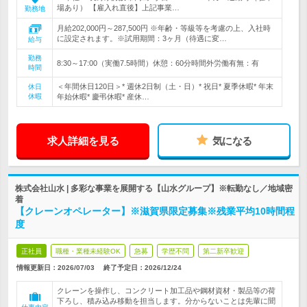
場あり） 【雇入れ直後】上記事業…
勤務地
月給202,000円～287,500円 ※年齢・等級等を考慮の上、入社時
に設定されます。※試用期間：3ヶ月（待遇に変…
給与
勤務
8:30～17:00（実働7.5時間）休憩：60分時間外労働有無：有
時間
＜年間休日120日＞* 週休2日制（土・日）* 祝日* 夏季休暇* 年末
休日
休暇
年始休暇* 慶弔休暇* 産休…
求人詳細を見る
気になる
株式会社山水 | 多彩な事業を展開する【山水グループ】※転勤なし／地域密
着
【クレーンオペレーター】※滋賀県限定募集※残業平均10時間程
度
正社員
職種・業種未経験OK
急募
学歴不問
第二新卒歓迎
情報更新日：2026/07/03
終了予定日：
2026/12/24
クレーンを操作し、コンクリート加工品や鋼材資材・製品等の荷
下ろし、積み込み移動を担当します。分からないことは先輩に聞