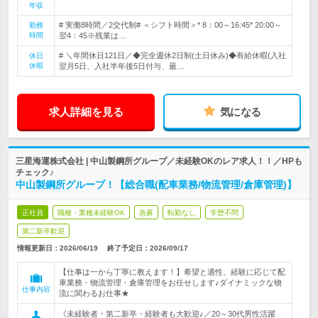
年収
# 実働8時間／2交代制# ＜シフト時間＞* 8：00～16:45* 20:00～
勤務
時間
翌4：45※残業は…
# ＼年間休日121日／◆完全週休2日制(土日休み)◆有給休暇(入社
休日
休暇
翌月5日、入社半年後5日付与、最…
求人詳細を見る
気になる
三星海運株式会社 | 中山製鋼所グループ／未経験OKのレア求人！！／HPも
チェック♪
中山製鋼所グループ！【総合職(配車業務/物流管理/倉庫管理)】
正社員
職種・業種未経験OK
急募
転勤なし
学歴不問
第二新卒歓迎
情報更新日：2026/06/19
終了予定日：
2026/09/17
【仕事は一から丁寧に教えます！】希望と適性、経験に応じて配
車業務・物流管理・倉庫管理をお任せします♪ダイナミックな物
仕事内容
流に関わるお仕事★
《未経験者・第二新卒・経験者も大歓迎♪／20～30代男性活躍