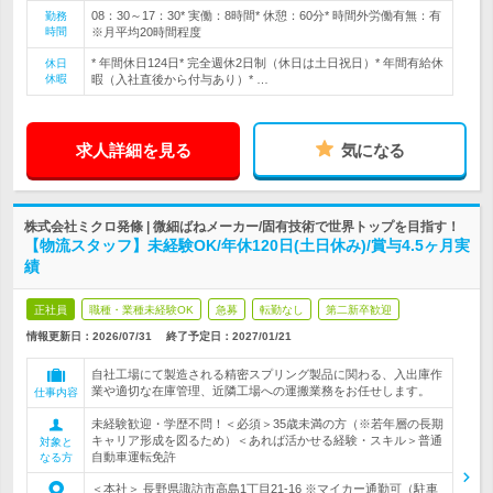
08：30～17：30* 実働：8時間* 休憩：60分* 時間外労働有無：有
勤務
時間
※月平均20時間程度
* 年間休日124日* 完全週休2日制（休日は土日祝日）* 年間有給休
休日
休暇
暇（入社直後から付与あり）* …
求人詳細を見る
気になる
株式会社ミクロ発條 | 微細ばねメーカー/固有技術で世界トップを目指す！
【物流スタッフ】未経験OK/年休120日(土日休み)/賞与4.5ヶ月実
績
正社員
職種・業種未経験OK
急募
転勤なし
第二新卒歓迎
情報更新日：2026/07/31
終了予定日：
2027/01/21
自社工場にて製造される精密スプリング製品に関わる、入出庫作
業や適切な在庫管理、近隣工場への運搬業務をお任せします。
仕事内容
未経験歓迎・学歴不問！＜必須＞35歳未満の方（※若年層の長期
キャリア形成を図るため）＜あれば活かせる経験・スキル＞普通
対象と
自動車運転免許
なる方
＜本社＞ 長野県諏訪市高島1丁目21-16 ※マイカー通勤可（駐車