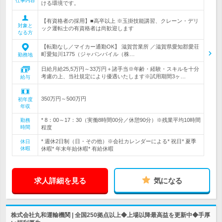
仕事内容
ける環境です。
【有資格者の採用】■高卒以上 ※玉掛技能講習、クレーン・デリ
対象と
ック運転士の有資格者は尚歓迎します
なる方
【転勤なし／マイカー通勤OK】 滋賀営業所 ／滋賀県愛知郡愛荘
町愛知川1775（ジャパンパイル（株…
勤務地
日給月給25,5万円～33万円＋諸手当※年齢・経験・スキルを十分
考慮の上、当社規定により優遇いたします※試用期間3ヶ…
給与
350万円～500万円
初年度
年収
* 8：00～17：30（実働8時間00分／休憩90分）※残業平均10時間
勤務
時間
程度
* 週休2日制（日・その他）※会社カレンダーによる* 祝日* 夏季
休日
休暇
休暇* 年末年始休暇* 有給休暇
求人詳細を見る
気になる
株式会社丸和運輸機関 | 全国250拠点以上◆上場以降最高益を更新中◆手厚