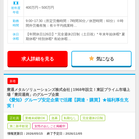
400万円～500万円
初年度
年収
9:00~17:30（所定労働時間：7時間30分／休憩時間：60分）※時
勤務
時間
間外労働有無：有※平均残業時…
【年間休日126日】* 完全週休2日制（土日祝）* 年末年始休暇* 夏
休日
休暇
期休暇* 特別休暇* 有給休暇…
求人詳細を見る
気になる
新着
豊通メタルソリューションズ株式会社 | 1968年設立！東証プライム市場上
場「豊田通商」のグループ企業
《愛知》グループ安定企業で活躍【調達・購買】★福利厚生充
実！
正社員
業種未経験OK
急募
転勤なし
完全週休2日制
第二新卒歓迎
女性のおしごと掲載中
情報更新日：2026/05/15
終了予定日：
2026/11/05