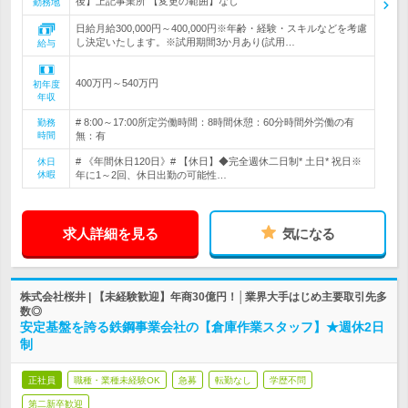
後】上記事業所 【変更の範囲】なし
勤務地
日給月給300,000円～400,000円※年齢・経験・スキルなどを考慮
し決定いたします。※試用期間3か月あり(試用…
給与
400万円～540万円
初年度
年収
# 8:00～17:00所定労働時間：8時間休憩：60分時間外労働の有
勤務
時間
無：有
# 《年間休日120日》# 【休日】◆完全週休二日制* 土日* 祝日※
休日
休暇
年に1～2回、休日出勤の可能性…
求人詳細を見る
気になる
株式会社桜井 | 【未経験歓迎】年商30億円！│業界大手はじめ主要取引先多
数◎
安定基盤を誇る鉄鋼事業会社の【倉庫作業スタッフ】★週休2日
制
正社員
職種・業種未経験OK
急募
転勤なし
学歴不問
第二新卒歓迎