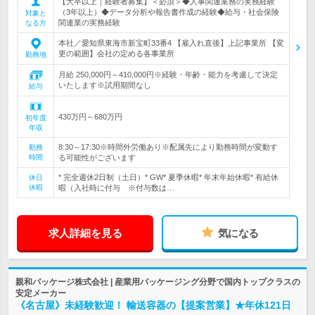
【大卒以上｜経験者募集】＜必須＞◆人事関連業務の実務経験
（3年以上）◆データ分析や報告書作成の経験◆給与・社会保険
対象と
関連業の実務経験
なる方
本社／愛知県東海市新宝町33番4 【雇入れ直後】上記事業所 【変
更の範囲】会社の定める各事業所
勤務地
月給 250,000円～410,000円※経験・年齢・能力を考慮して決定
いたします※試用期間なし
給与
430万円～680万円
初年度
年収
8:30～17:30※時間外労働あり※配属先により勤務時間が変動す
勤務
時間
る可能性がございます
* 完全週休2日制（土日）* GW* 夏季休暇* 年末年始休暇* 有給休
休日
休暇
暇（入社時に付与 ※付与数は…
求人詳細を見る
気になる
親和パッケージ株式会社 | 産業用パッケージング分野で国内トップクラスの
安定メーカー
《名古屋》未経験歓迎！ 輸送容器の【提案営業】★年休121日