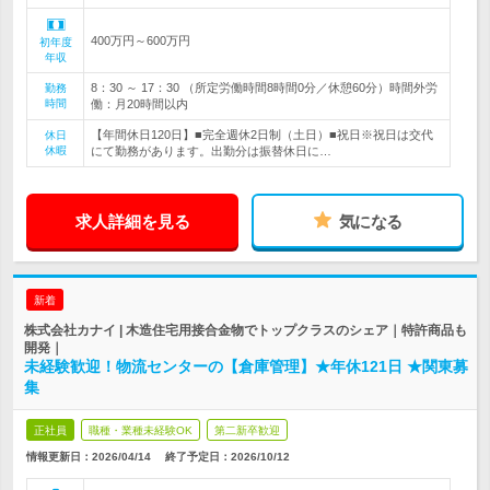
400万円～600万円
初年度
年収
8：30 ～ 17：30 （所定労働時間8時間0分／休憩60分）時間外労
勤務
時間
働：月20時間以内
【年間休日120日】■完全週休2日制（土日）■祝日※祝日は交代
休日
休暇
にて勤務があります。出勤分は振替休日に…
求人詳細を見る
気になる
新着
株式会社カナイ | 木造住宅用接合金物でトップクラスのシェア｜特許商品も
開発｜
未経験歓迎！物流センターの【倉庫管理】★年休121日 ★関東募
集
正社員
職種・業種未経験OK
第二新卒歓迎
情報更新日：2026/04/14
終了予定日：
2026/10/12