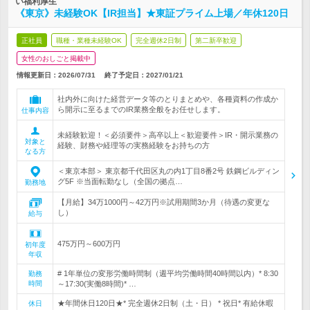
い福利厚生
《東京》未経験OK【IR担当】★東証プライム上場／年休120日
正社員
職種・業種未経験OK
完全週休2日制
第二新卒歓迎
女性のおしごと掲載中
情報更新日：2026/07/31
終了予定日：
2027/01/21
社内外に向けた経営データ等のとりまとめや、各種資料の作成か
ら開示に至るまでのIR業務全般をお任せします。
仕事内容
未経験歓迎！＜必須要件＞高卒以上＜歓迎要件＞IR・開示業務の
対象と
経験、財務や経理等の実務経験をお持ちの方
なる方
＜東京本部＞ 東京都千代田区丸の内1丁目8番2号 鉄鋼ビルディン
グ5F ※当面転勤なし（全国の拠点…
勤務地
【月給】34万1000円～42万円※試用期間3か月（待遇の変更な
し）
給与
475万円～600万円
初年度
年収
# 1年単位の変形労働時間制（週平均労働時間40時間以内）* 8:30
勤務
時間
～17:30(実働8時間)* …
★年間休日120日★* 完全週休2日制（土・日） * 祝日* 有給休暇
休日