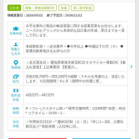
正社員
職種・業種未経験OK
急募
第二新卒歓迎
情報更新日：2026/05/22
終了予定日：
2026/11/12
大手企業向け製品の輸送容器に関する提案営業をお任せします。
ニーズのヒアリングから具体的な設計案の作成、受注までを一貫
仕事内容
して行います。
未経験歓迎！＜必須要件＞◆大卒以上 ◆40歳以下の方（※） ◆
対象と
普通自動車免許をお持ちの方
なる方
＜名古屋支店＞ 愛知県東海市新宝町22-3 ※マイカー通勤OK 【雇
入れ直後】上記事業所 【変更の…
勤務地
月給246,700円～283,100円※経験・スキルを考慮の上、決定いた
します。※試用期間：6ヶ月（期間中の待遇に変…
給与
429万円～497万円
初年度
年収
# ＜フレックスタイム制＞* 標準労働時間：1日8時間* 休憩：45分
勤務
時間
* コアタイム：10:00～1…
＜年間休日121日＞* 週休2日制（土・日）└年に1～2回、土曜出
休日
休暇
勤日あり* 有給休暇（入社時に15…