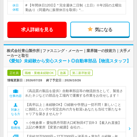
# 【年間休日120日】* 完全週休二日制（土日）※年2回の土曜出
休日
休暇
勤あり（同週内に振替休日を取得）*…
求人詳細を見る
気になる
株式会社青山製作所 | ファスニング・メーカー｜業界随一の技術力｜大手メ
ーカーと取引
《愛知》未経験から安心スタート◎自動車部品【物流スタッフ】
正社員
職種・業種未経験OK
急募
第二新卒歓迎
情報更新日：2026/07/28
終了予定日：
2026/10/26
《高品質の製品を提供》自動車部品等の物流担当として、製造さ
れたネジなどの部品を工場内で運搬する作業をお任せします！
仕事内容
【高卒以上｜未経験OK】◎経験や学歴は一切不問！新しいこと
に挑戦したい方や安定志向の方を歓迎♪あなたも当社で新たなキ
対象と
ャリアを築きませんか？
なる方
＜小牧倉庫＞ 愛知県丹羽郡大口町秋田4丁目8-3 【雇入れ直後】
上記の事業所 【変更の範囲】会社の…
勤務地
【月給20万5000円～27万7000円＋諸手当＋賞与】※経験・年