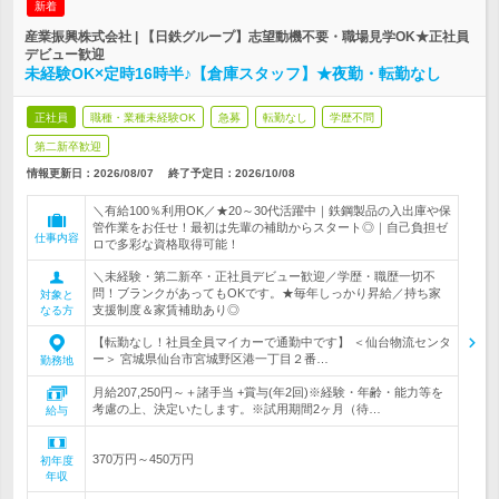
新着
産業振興株式会社 | 【日鉄グループ】志望動機不要・職場見学OK★正社員
デビュー歓迎
未経験OK×定時16時半♪【倉庫スタッフ】★夜勤・転勤なし
正社員
職種・業種未経験OK
急募
転勤なし
学歴不問
第二新卒歓迎
情報更新日：2026/08/07
終了予定日：
2026/10/08
＼有給100％利用OK／★20～30代活躍中｜鉄鋼製品の入出庫や保
管作業をお任せ！最初は先輩の補助からスタート◎｜自己負担ゼ
仕事内容
ロで多彩な資格取得可能！
＼未経験・第二新卒・正社員デビュー歓迎／学歴・職歴一切不
問！ブランクがあってもOKです。★毎年しっかり昇給／持ち家
対象と
支援制度＆家賃補助あり◎
なる方
【転勤なし！社員全員マイカーで通勤中です】 ＜仙台物流センタ
ー＞ 宮城県仙台市宮城野区港一丁目２番…
勤務地
月給207,250円～＋諸手当 +賞与(年2回)※経験・年齢・能力等を
考慮の上、決定いたします。※試用期間2ヶ月（待…
給与
370万円～450万円
初年度
年収