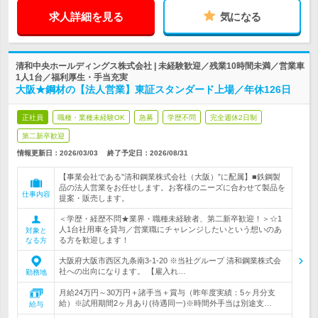
求人詳細を見る
気になる
清和中央ホールディングス株式会社 | 未経験歓迎／残業10時間未満／営業車
1人1台／福利厚生・手当充実
大阪★鋼材の【法人営業】東証スタンダード上場／年休126日
正社員
職種・業種未経験OK
急募
学歴不問
完全週休2日制
第二新卒歓迎
情報更新日：2026/03/03
終了予定日：
2026/08/31
【事業会社である”清和鋼業株式会社（大阪）”に配属】■鉄鋼製
品の法人営業をお任せします。お客様のニーズに合わせて製品を
仕事内容
提案・販売します。
＜学歴・経歴不問★業界・職種未経験者、第二新卒歓迎！＞☆1
人1台社用車を貸与／営業職にチャレンジしたいという想いのあ
対象と
る方を歓迎します！
なる方
大阪府大阪市西区九条南3-1-20 ※当社グループ 清和鋼業株式会
社への出向になります。 【雇入れ…
勤務地
月給24万円～30万円＋諸手当＋賞与（昨年度実績：5ヶ月分支
給）※試用期間2ヶ月あり(待遇同一)※時間外手当は別途支…
給与