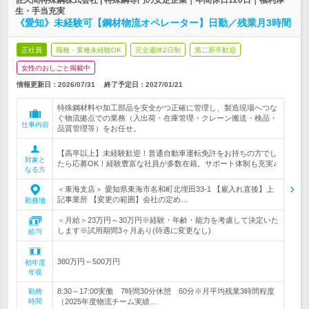
佐久間特殊鋼株式会社 | 特殊鋼専門の安定企業｜年間休日120日｜福利厚
生・手当充実
《愛知》未経験可【鋼材物流オペレーター】日勤／残業月3時間
正社員
職種・業種未経験OK
完全週休2日制
第二新卒歓迎
女性のおしごと掲載中
情報更新日：2026/07/31
終了予定日：
2027/01/21
特殊鋼材料や加工部品を安全かつ正確に管理し、製造現場へつな
ぐ物流拠点での業務（入出荷・在庫管理・クレーン搬送・検品・
仕事内容
品質管理等）をお任せ。
【高卒以上】未経験歓迎！普通自動車運転免許をお持ちの方でし
対象と
たら応募OK！経験豊富な社員が多数在籍。サポート体制も充実♪
なる方
＜東海支店＞ 愛知県東海市名和町北埋田33-1 【雇入れ直後】上
記事業所 【変更の範囲】会社の定め…
勤務地
＜月給＞23万円～30万円※経験・年齢・能力を考慮して決定いた
します※試用期間3ヶ月あり(待遇に変更なし)
給与
380万円～500万円
初年度
年収
8:30～17:00実働 7時間30分休憩 60分※月平均残業3時間程度
勤務
時間
（2025年度物流チーム実績…