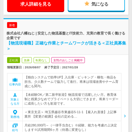
求人詳細を見る
気になる
新着
株式会社八幡ねじ | 安定した物流基盤とIT技術力、充実の教育で長く働ける
企業です
【物流現場職】正確な作業とチームワークが活きる＜正社員募集
＞
正社員
急募
転勤なし
女性のおしごと掲載中
情報更新日：2026/08/07
終了予定日：
2027/01/28
【独自システムで効率UP】入出庫・ピッキング・梱包・検品を
担当。少人数チームで協力して進行。将来は現場改善やチーム育
仕事内容
成にも関与。
【未経験OK／第二新卒歓迎】物流現場で活躍したい方。教育体
制と残業少なめでプライベートも大切にできます。将来リーダー
対象と
に成長したい方も歓迎です。
なる方
＜東京支店＞ 埼玉県越谷市東越谷5-11-1 【雇入れ直後】上記事
業所 【変更の範囲】会社の定める…
勤務地
月給280,000円～（一律手当含む）※経験、能力を考慮の上決定
します※試用期間6ヶ月（待遇に変更なし）
給与