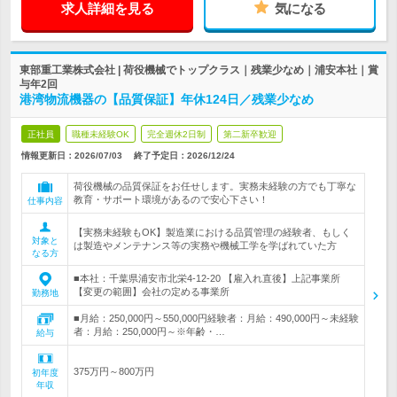
求人詳細を見る
気になる
東部重工業株式会社 | 荷役機械でトップクラス｜残業少なめ｜浦安本社｜賞
与年2回
港湾物流機器の【品質保証】年休124日／残業少なめ
正社員
職種未経験OK
完全週休2日制
第二新卒歓迎
情報更新日：2026/07/03
終了予定日：
2026/12/24
荷役機械の品質保証をお任せします。実務未経験の方でも丁寧な
教育・サポート環境があるので安心下さい！
仕事内容
【実務未経験もOK】製造業における品質管理の経験者、もしく
対象と
は製造やメンテナンス等の実務や機械工学を学ばれていた方
なる方
■本社：千葉県浦安市北栄4-12-20 【雇入れ直後】上記事業所
【変更の範囲】会社の定める事業所
勤務地
■月給：250,000円～550,000円経験者：月給：490,000円～未経験
者：月給：250,000円～※年齢・…
給与
375万円～800万円
初年度
年収