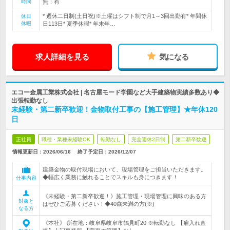
時間
無：有
* 週休二日制(土日祝)※土曜はシフト制で月1～3回出勤有* 年間休
休日
休暇
日113日* 夏季休暇* 年末年…
求人詳細を見る
気になる
エコー金属工業株式会社 | 名古屋モード学園など大手建築物実績多数あり◆
出張転勤なし
未経験・第二新卒歓迎！金物取付工事の【施工管理】★年休120
日
正社員
職種・業種未経験OK
転勤なし
完全週休2日制
第二新卒歓迎
情報更新日：2026/06/16
終了予定日：
2026/12/07
建築金物の取付現場において、現場管理をご担当いただきます。
◆幅広く業務に触れることでスキルも身につきます！
仕事内容
《未経験・第二新卒歓迎！》施工管理・現場管理に興味のある方
対象と
はぜひご応募ください！◆40歳未満の方(※)
なる方
《本社》 所在地：岐阜県岐阜市鶴見町20 ※転勤なし 【雇入れ直