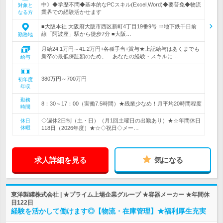
中》◆学歴不問◆基本的なPCスキル(Excel,Word)◆要普免◆物流
対象と
業界での経験活かせます
なる方
■大阪本社 大阪府大阪市西区新町4丁目19番9号 ⇒地下鉄千日前
線「阿波座」駅から徒歩7分 ■大阪…
勤務地
月給24.1万円～41.2万円+各種手当+賞与★上記給与はあくまでも
新卒の最低保証額のため、 あなたの経験・スキルに…
給与
380万円～700万円
初年度
年収
勤務
8：30～17：00（実働7.5時間）★残業少なめ！月平均20時間程度
時間
◇週休2日制（土・日）（月1回土曜日の出勤あり）★☆年間休日
休日
休暇
118日（2026年度）★☆◇祝日◇メー…
求人詳細を見る
気になる
東洋製罐株式会社 | ★プライム上場企業グループ ★容器メーカー ★年間休
日122日
経験を活かして働けます◎【物流・在庫管理】★福利厚生充実