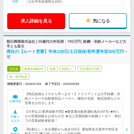
休暇
（入社半年経過時点10日）
求人詳細を見る
気になる
朝日興業株式会社 | 30歳代の年収例：700万円│鉄鋼・非鉄メーカーなど大
手とも取引
商社の【ルート営業】年休128日/土日祝休/初年度年収500万円～
可
正社員
業種未経験OK
急募
転勤なし
完全週休2日制
第二新卒歓迎
情報更新日：2026/07/28
終了予定日：
2026/09/28
【商品知識もイチから学べます！】クライアントは大手鉄鋼・非
鉄メーカーや自動車部品メーカー。梱包や包装、物流資材などの
仕事内容
営業をお任せします。
【大卒以上/業界経験不問】■要普通自動車運転免許(AT可) ■何ら
かの営業経験をお持ちの方 ★法人営業経験や鉄鋼メーカー・商社
対象と
での営業経験者歓迎！
なる方
【転勤なし｜名古屋駅から徒歩10分】 愛知県名古屋市中村区名
駅五丁目2番17号 プログレス名駅10階