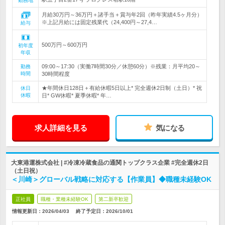
勤務地
月給30万円～36万円＋諸手当＋賞与年2回（昨年実績4.5ヶ月分）
※上記月給には固定残業代（24,400円～27,4…
給与
500万円～600万円
初年度
年収
09:00～17:30（実働7時間30分／休憩60分）※残業：月平均20～
勤務
時間
30時間程度
★年間休日128日＋有給休暇5日以上* 完全週休2日制（土日）* 祝
休日
休暇
日* GW休暇* 夏季休暇* 年…
求人詳細を見る
気になる
大東港運株式会社 | #冷凍冷蔵食品の通関トップクラス企業 #完全週休2日
（土日祝）
＜川崎＞グローバル戦略に対応する【作業員】◆職種未経験OK
正社員
職種・業種未経験OK
第二新卒歓迎
情報更新日：2026/04/03
終了予定日：
2026/10/01