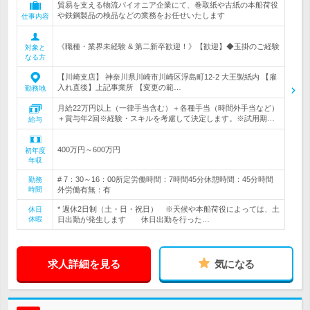
貿易を支える物流パイオニア企業にて、巻取紙や古紙の本船荷役
や鉄鋼製品の検品などの業務をお任せいたします
仕事内容
《職種・業界未経験 & 第二新卒歓迎！》【歓迎】◆玉掛のご経験
対象と
なる方
【川崎支店】 神奈川県川崎市川崎区浮島町12-2 大王製紙内 【雇
入れ直後】上記事業所 【変更の範…
勤務地
月給22万円以上（一律手当含む）＋各種手当（時間外手当など）
＋賞与年2回※経験・スキルを考慮して決定します。※試用期…
給与
400万円～600万円
初年度
年収
# 7：30～16：00所定労働時間：7時間45分休憩時間：45分時間
勤務
時間
外労働有無：有
* 週休2日制（土・日・祝日） ※天候や本船荷役によっては、土
休日
休暇
日出勤が発生します 休日出勤を行った…
求人詳細を見る
気になる