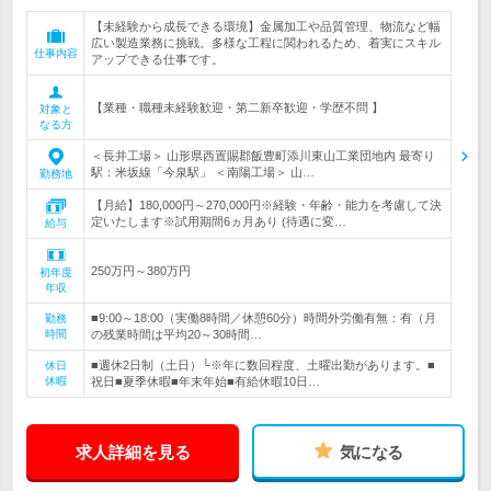
【未経験から成長できる環境】金属加工や品質管理、物流など幅
広い製造業務に挑戦。多様な工程に関われるため、着実にスキル
仕事内容
アップできる仕事です。
【業種・職種未経験歓迎・第二新卒歓迎・学歴不問 】
対象と
なる方
＜長井工場＞ 山形県西置賜郡飯豊町添川東山工業団地内 最寄り
駅：米坂線「今泉駅」 ＜南陽工場＞ 山…
勤務地
【月給】180,000円～270,000円※経験・年齢・能力を考慮して決
定いたします※試用期間6ヵ月あり (待遇に変…
給与
250万円～380万円
初年度
年収
■9:00～18:00（実働8時間／休憩60分）時間外労働有無：有（月
勤務
時間
の残業時間は平均20～30時間…
■週休2日制（土日）└※年に数回程度、土曜出勤があります。■
休日
休暇
祝日■夏季休暇■年末年始■有給休暇10日…
求人詳細を見る
気になる