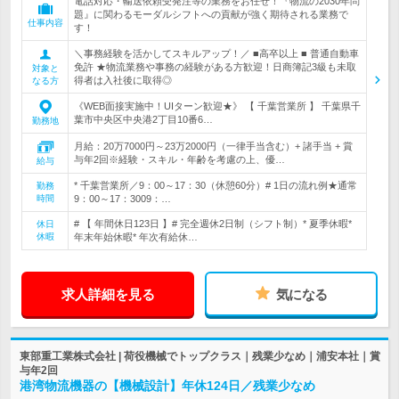
電話対応・輸送依頼受発注等の業務をお任せ！『物流の2030年問
題』に関わるモーダルシフトへの貢献が強く期待される業務で
仕事内容
す！
＼事務経験を活かしてスキルアップ！／ ■高卒以上 ■ 普通自動車
免許 ★物流業務や事務の経験がある方歓迎！日商簿記3級も未取
対象と
得者は入社後に取得◎
なる方
《WEB面接実施中！UIターン歓迎★》 【 千葉営業所 】 千葉県千
葉市中央区中央港2丁目10番6…
勤務地
月給：20万7000円～23万2000円（一律手当含む）+ 諸手当 + 賞
与年2回※経験・スキル・年齢を考慮の上、優…
給与
* 千葉営業所／9：00～17：30（休憩60分）# 1日の流れ例★通常
勤務
時間
9：00～17：3009：…
# 【 年間休日123日 】# 完全週休2日制（シフト制）* 夏季休暇*
休日
休暇
年末年始休暇* 年次有給休…
求人詳細を見る
気になる
東部重工業株式会社 | 荷役機械でトップクラス｜残業少なめ｜浦安本社｜賞
与年2回
港湾物流機器の【機械設計】年休124日／残業少なめ