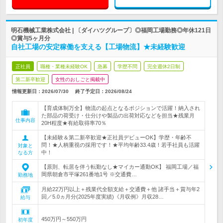
明石機械工業株式会社 | 〔ダイハツグループ〕◎福岡工場勤務◎年休121日
◎賞与5ヶ月分
自社工場の安定稼働を支える【工場物流】★未経験歓迎
正社員
職種・業種未経験OK
急募
学歴不問
完全週休2日制
第二新卒歓迎
女性のおしごと掲載中
情報更新日：2026/07/30
終了予定日：
2026/08/24
【育成体制万全】物流の起点となるポジションで活躍！納入され
た部品の荷受け・仕分けや製品の出荷対応などを担当★残業月
仕事内容
20H程度★有給取得率70％
【未経験＆第二新卒歓迎★正社員デビューOK】学歴・年齢不
問！★人柄重視の採用です！★平均年齢33.4歳！若手社員も活躍
対象と
中！
なる方
【原則、転居を伴う転勤なし★マイカー通勤OK】 福岡工場／福
岡県朝倉市平塚261番地1号 ※交通費…
勤務地
月給22万円以上＋残業代全額支給＋交通費＋他 諸手当＋賞与年2
回／5.0ヵ月分(2025年度実績)《月収例》月収28…
給与
450万円～550万円
初年度