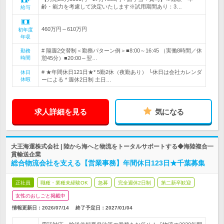
齢・能力を考慮して決定いたします※試用期間あり：3…
給与
460万円～610万円
初年度
年収
# 隔週2交替制＜勤務パターン例＞■8:00～16:45 （実働8時間／休
勤務
時間
憩45分）■20:00～翌…
# ★年間休日121日★* 5勤2休（夜勤あり） └休日は会社カレンダ
休日
休暇
ーによる * 週休2日制 土日…
求人詳細を見る
気になる
大王海運株式会社 | 陸から海へと物流をトータルサポートする◆海陸複合一
貫輸送企業
総合物流会社を支える【営業事務】年間休日123日★千葉募集
正社員
職種・業種未経験OK
急募
完全週休2日制
第二新卒歓迎
女性のおしごと掲載中
情報更新日：2026/07/14
終了予定日：
2027/01/04