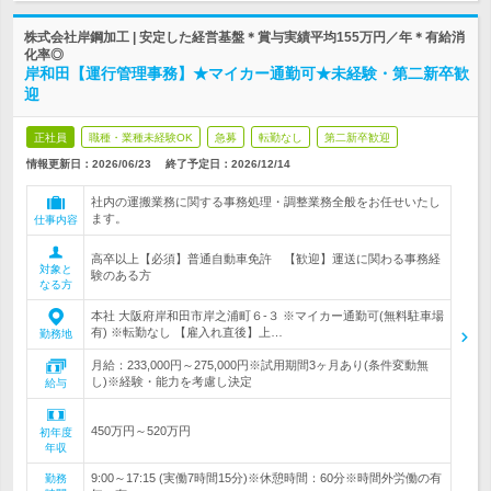
株式会社岸鋼加工 | 安定した経営基盤＊賞与実績平均155万円／年＊有給消
化率◎
岸和田【運行管理事務】★マイカー通勤可★未経験・第二新卒歓
迎
正社員
職種・業種未経験OK
急募
転勤なし
第二新卒歓迎
情報更新日：2026/06/23
終了予定日：
2026/12/14
社内の運搬業務に関する事務処理・調整業務全般をお任せいたし
ます。
仕事内容
高卒以上【必須】普通自動車免許 【歓迎】運送に関わる事務経
対象と
験のある方
なる方
本社 大阪府岸和田市岸之浦町６-３ ※マイカー通勤可(無料駐車場
有) ※転勤なし 【雇入れ直後】上…
勤務地
月給：233,000円～275,000円※試用期間3ヶ月あり(条件変動無
し)※経験・能力を考慮し決定
給与
450万円～520万円
初年度
年収
9:00～17:15 (実働7時間15分)※休憩時間：60分※時間外労働の有
勤務