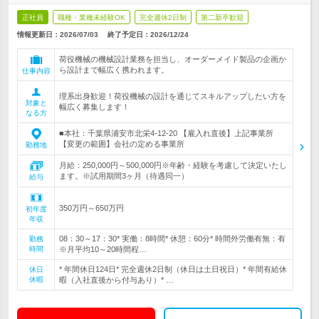
正社員
職種・業種未経験OK
完全週休2日制
第二新卒歓迎
情報更新日：2026/07/03
終了予定日：
2026/12/24
荷役機械の機械設計業務を担当し、オーダーメイド製品の企画か
ら設計まで幅広く携われます。
仕事内容
理系出身歓迎！荷役機械の設計を通じてスキルアップしたい方を
対象と
幅広く募集します！
なる方
■本社：千葉県浦安市北栄4-12-20 【雇入れ直後】上記事業所
【変更の範囲】会社の定める事業所
勤務地
月給：250,000円～500,000円※年齢・経験を考慮して決定いたし
ます。※試用期間3ヶ月（待遇同一）
給与
350万円～650万円
初年度
年収
08：30～17：30* 実働：8時間* 休憩：60分* 時間外労働有無：有
勤務
時間
※月平均10～20時間程…
* 年間休日124日* 完全週休2日制（休日は土日祝日）* 年間有給休
休日
休暇
暇（入社直後から付与あり）* …