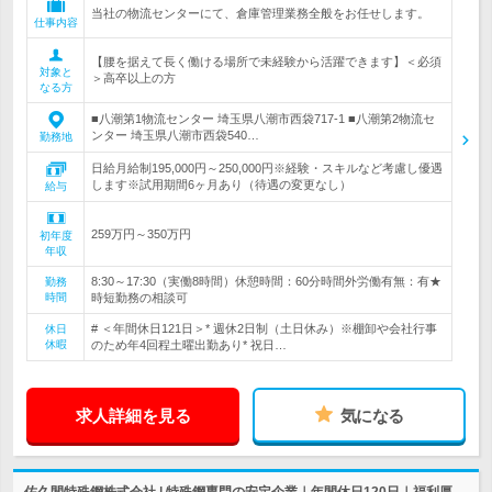
当社の物流センターにて、倉庫管理業務全般をお任せします。
仕事内容
【腰を据えて長く働ける場所で未経験から活躍できます】＜必須
対象と
＞高卒以上の方
なる方
■八潮第1物流センター 埼玉県八潮市西袋717-1 ■八潮第2物流セ
ンター 埼玉県八潮市西袋540…
勤務地
日給月給制195,000円～250,000円※経験・スキルなど考慮し優遇
します※試用期間6ヶ月あり（待遇の変更なし）
給与
259万円～350万円
初年度
年収
8:30～17:30（実働8時間）休憩時間：60分時間外労働有無：有★
勤務
時間
時短勤務の相談可
# ＜年間休日121日＞* 週休2日制（土日休み）※棚卸や会社行事
休日
休暇
のため年4回程土曜出勤あり* 祝日…
求人詳細を見る
気になる