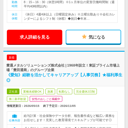
8：15～16：30（休憩1時間）※1ヶ月単位の変形労働時間制（週
勤務
時間
平均40時間以内）
《休日》4週4休以上（日曜固定休み）※土曜出勤あり※会社カレ
休日
休暇
ンダーによるシフト制《休暇》◆祝日◆年末…
求人詳細を見る
気になる
新着
豊通メタルソリューションズ株式会社 | 1968年設立！東証プライム市場上
場「豊田通商」のグループ企業
《愛知》経験を活かしてキャリアアップ【人事労務】★福利厚生
◎
正社員
業種未経験OK
急募
転勤なし
完全週休2日制
第二新卒歓迎
女性のおしごと掲載中
情報更新日：2026/05/15
終了予定日：
2026/11/05
給与計算・社会保険やデータ分析、報告書作成など幅広い業務を
お任せします！充実した教育環境でスキルアップが可能です◎
仕事内容