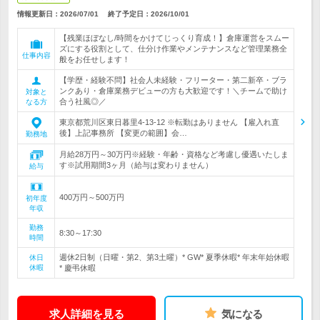
情報更新日：2026/07/01
終了予定日：
2026/10/01
【残業ほぼなし/時間をかけてじっくり育成！】倉庫運営をスムー
ズにする役割として、仕分け作業やメンテナンスなど管理業務全
仕事内容
般をお任せします！
【学歴・経験不問】社会人未経験・フリーター・第二新卒・ブラ
ンクあり・倉庫業務デビューの方も大歓迎です！＼チームで助け
対象と
合う社風◎／
なる方
東京都荒川区東日暮里4-13-12 ※転勤はありません 【雇入れ直
後】上記事務所 【変更の範囲】会…
勤務地
月給28万円～30万円※経験・年齢・資格など考慮し優遇いたしま
す※試用期間3ヶ月（給与は変わりません）
給与
400万円～500万円
初年度
年収
勤務
8:30～17:30
時間
週休2日制（日曜・第2、第3土曜）* GW* 夏季休暇* 年末年始休暇
休日
休暇
* 慶弔休暇
求人詳細を見る
気になる