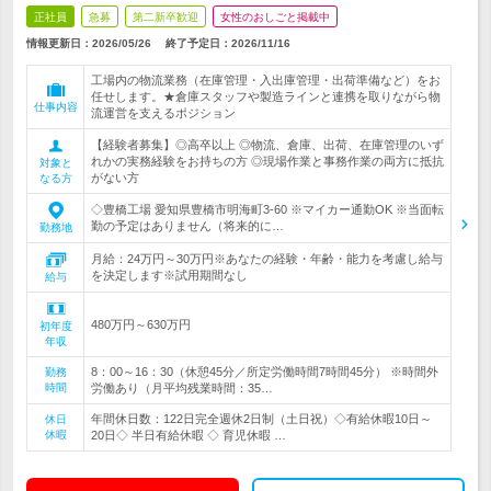
正社員
急募
第二新卒歓迎
女性のおしごと掲載中
情報更新日：2026/05/26
終了予定日：
2026/11/16
工場内の物流業務（在庫管理・入出庫管理・出荷準備など）をお
任せします。★倉庫スタッフや製造ラインと連携を取りながら物
仕事内容
流運営を支えるポジション
【経験者募集】◎高卒以上 ◎物流、倉庫、出荷、在庫管理のいず
れかの実務経験をお持ちの方 ◎現場作業と事務作業の両方に抵抗
対象と
がない方
なる方
◇豊橋工場 愛知県豊橋市明海町3-60 ※マイカー通勤OK ※当面転
勤の予定はありません（将来的に…
勤務地
月給：24万円～30万円※あなたの経験・年齢・能力を考慮し給与
を決定します※試用期間なし
給与
480万円～630万円
初年度
年収
8：00～16：30（休憩45分／所定労働時間7時間45分） ※時間外
勤務
時間
労働あり（月平均残業時間：35…
年間休日数：122日完全週休2日制（土日祝）◇有給休暇10日～
休日
休暇
20日◇ 半日有給休暇 ◇ 育児休暇 …