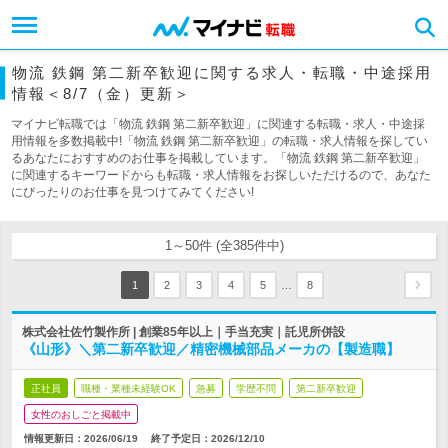
物流 鉄鋼 第二新卒歓迎に関する求人・転職・中途採用
情報＜8/7（金）更新＞
マイナビ転職では「物流 鉄鋼 第二新卒歓迎」に関連する転職・求人・中途採
用情報を多数掲載中!「物流 鉄鋼 第二新卒歓迎」の転職・求人情報を探してい
るあなたにおすすめのお仕事を掲載しています。「物流 鉄鋼 第二新卒歓迎」
に関連するキーワードからも転職・求人情報をお探しいただけるので、あなた
にぴったりのお仕事を見つけてみてください!
1～50件 (全385件中)
…
1
2
3
4
5
8
株式会社佐竹製作所 | 創業85年以上｜手当充実｜託児所併設
《山形》＼第二新卒歓迎／精密機械部品メーカの【製造職】
正社員
職種・業種未経験OK
急募
学歴不問
第二新卒歓迎
女性のおしごと掲載中
情報更新日：2026/06/19
終了予定日：
2026/12/10