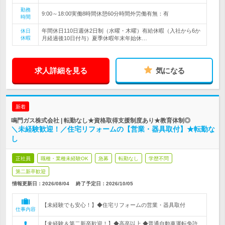
勤務
9:00～18:00実働8時間休憩60分時間外労働有無：有
時間
年間休日110日週休2日制（水曜・木曜）有給休暇（入社から6か
休日
休暇
月経過後10日付与）夏季休暇年末年始休…
求人詳細を見る
気になる
新着
鳴門ガス株式会社 | 転勤なし★資格取得支援制度あり★教育体制◎
＼未経験歓迎！／住宅リフォームの【営業・器具取付】★転勤な
し
正社員
職種・業種未経験OK
急募
転勤なし
学歴不問
第二新卒歓迎
情報更新日：2026/08/04
終了予定日：
2026/10/05
【未経験でも安心！】◆住宅リフォームの営業・器具取付
仕事内容
【未経験＆第二新卒歓迎！】◆高卒以上 ◆普通自動車運転免許