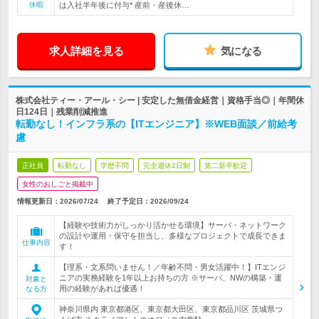
休暇
は入社半年後に付与* 産前・産後休…
求人詳細を見る
気になる
株式会社ティー・アール・シー | 安定した無借金経営｜資格手当◎｜年間休
日124日｜残業削減推進
転勤なし！インフラ系の【ITエンジニア】※WEB面談／前給考
慮
正社員
転勤なし
学歴不問
完全週休2日制
第二新卒歓迎
女性のおしごと掲載中
情報更新日：2026/07/24
終了予定日：
2026/09/24
【経験や技術力がしっかり活かせる環境】サーバ・ネットワーク
の設計や運用・保守を担当し、多様なプロジェクトで成長できま
仕事内容
す！
【理系・文系問いません！／年齢不問・男女活躍中！】ITエンジ
ニアの実務経験を1年以上お持ちの方 ※サーバ、NWの構築・運
対象と
用の経験があれば優遇！
なる方
神奈川県内 東京都港区、東京都大田区、東京都品川区 茨城県つ