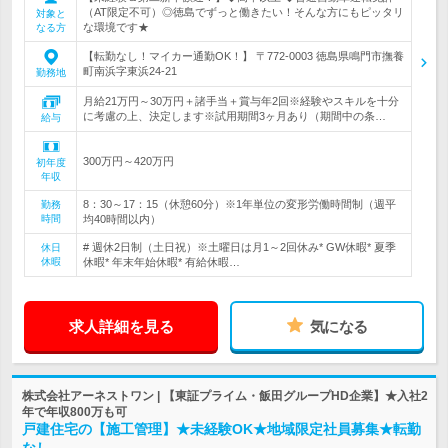
（AT限定不可）◎徳島でずっと働きたい！そんな方にもピッタリ
対象と
な環境です★
なる方
【転勤なし！マイカー通勤OK！】 〒772-0003 徳島県鳴門市撫養
町南浜字東浜24-21
勤務地
月給21万円～30万円＋諸手当＋賞与年2回※経験やスキルを十分
に考慮の上、決定します※試用期間3ヶ月あり（期間中の条…
給与
300万円～420万円
初年度
年収
8：30～17：15（休憩60分）※1年単位の変形労働時間制（週平
勤務
時間
均40時間以内）
# 週休2日制（土日祝）※土曜日は月1～2回休み* GW休暇* 夏季
休日
休暇
休暇* 年末年始休暇* 有給休暇…
求人詳細を見る
気になる
株式会社アーネストワン | 【東証プライム・飯田グループHD企業】★入社2
年で年収800万も可
戸建住宅の【施工管理】★未経験OK★地域限定社員募集★転勤