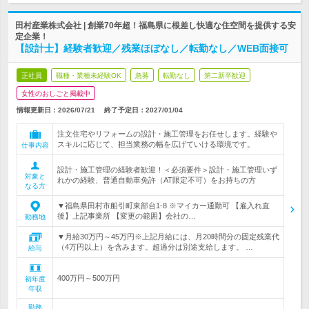
田村産業株式会社 | 創業70年超！福島県に根差し快適な住空間を提供する安
定企業！
【設計士】経験者歓迎／残業ほぼなし／転勤なし／WEB面接可
正社員
職種・業種未経験OK
急募
転勤なし
第二新卒歓迎
女性のおしごと掲載中
情報更新日：2026/07/21
終了予定日：
2027/01/04
注文住宅やリフォームの設計・施工管理をお任せします。経験や
スキルに応じて、担当業務の幅を広げていける環境です。
仕事内容
設計・施工管理の経験者歓迎！＜必須要件＞設計・施工管理いず
対象と
れかの経験、普通自動車免許（AT限定不可）をお持ちの方
なる方
▼福島県田村市船引町東部台1-8 ※マイカー通勤可 【雇入れ直
後】上記事業所 【変更の範囲】会社の…
勤務地
▼月給30万円～45万円※上記月給には、月20時間分の固定残業代
（4万円以上）を含みます。超過分は別途支給します。 …
給与
400万円～500万円
初年度
年収
勤務