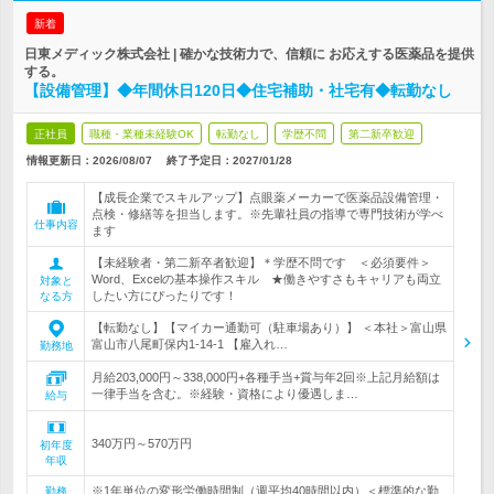
新着
日東メディック株式会社 | 確かな技術力で、信頼に お応えする医薬品を提供
する。
【設備管理】◆年間休日120日◆住宅補助・社宅有◆転勤なし
正社員
職種・業種未経験OK
転勤なし
学歴不問
第二新卒歓迎
情報更新日：2026/08/07
終了予定日：
2027/01/28
【成長企業でスキルアップ】点眼薬メーカーで医薬品設備管理・
点検・修繕等を担当します。※先輩社員の指導で専門技術が学べ
仕事内容
ます
【未経験者・第二新卒者歓迎】＊学歴不問です ＜必須要件＞
Word、Excelの基本操作スキル ★働きやすさもキャリアも両立
対象と
したい方にぴったりです！
なる方
【転勤なし】【マイカー通勤可（駐車場あり）】 ＜本社＞富山県
富山市八尾町保内1-14-1 【雇入れ…
勤務地
月給203,000円～338,000円+各種手当+賞与年2回※上記月給額は
一律手当を含む。※経験・資格により優遇しま…
給与
340万円～570万円
初年度
年収
※1年単位の変形労働時間制（週平均40時間以内）＜標準的な勤
勤務