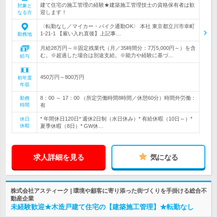
建て住宅の施工管理の経験★建築施工管理技士の資格保有者は歓
対象と
迎します！
なる方
〈転勤なし／マイカー・バイク通勤OK〉 本社 東京都立川市幸町
1-21-1 【雇い入れ直後】上記事…
勤務地
月給28万円～※固定残業代（月／35時間分：7万5,000円～）を含
む。※超過した場合は別途支給。※能力や経験に基づ…
給与
450万円～800万円
初年度
年収
8：00 ～ 17：00 （所定労働時間8時間／休憩60分）時間外労働：
勤務
時間
有
* 年間休日120日* 週休2日制（水日休み）* 有給休暇（10日～）*
休日
休暇
夏季休暇（8日）* GW休…
求人詳細を見る
気になる
株式会社アスティーク | 環境や顧客に寄り添った街づくりを手掛ける総合不
動産企業
未経験歓迎★木造戸建て住宅の【建築施工管理】★転勤なし