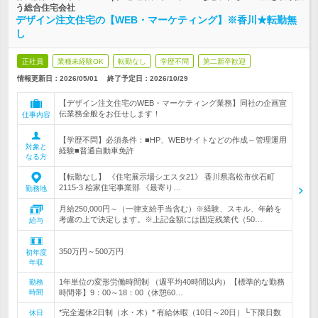
う総合住宅会社
デザイン注文住宅の【WEB・マーケティング】※香川★転勤無
し
正社員
業種未経験OK
転勤なし
学歴不問
第二新卒歓迎
情報更新日：2026/05/01
終了予定日：
2026/10/29
【デザイン注文住宅のWEB・マーケティング業務】同社の企画宣
伝業務全般をお任せします！
仕事内容
【学歴不問】必須条件：■HP、WEBサイトなどの作成～管理運用
対象と
経験■普通自動車免許
なる方
【転勤なし】 《住宅展示場シエスタ21》 香川県高松市伏石町
2115-3 桧家住宅事業部 《最寄り…
勤務地
月給250,000円～（一律支給手当含む）※経験、スキル、年齢を
考慮の上で決定します。※上記金額には固定残業代（50…
給与
350万円～500万円
初年度
年収
1年単位の変形労働時間制 （週平均40時間以内）【標準的な勤務
勤務
時間
時間帯】9：00～18：00（休憩60…
*完全週休2日制（水・木）* 有給休暇（10日～20日）└下限日数
休日