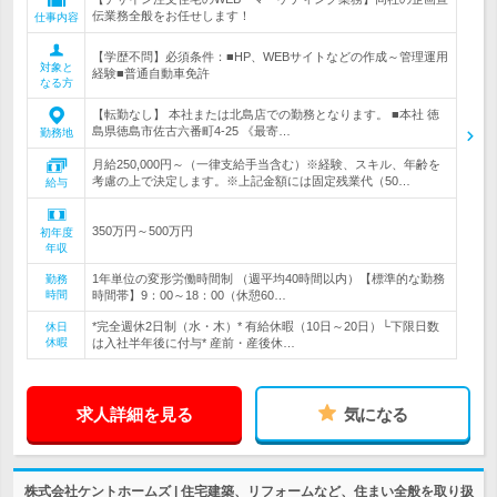
伝業務全般をお任せします！
仕事内容
【学歴不問】必須条件：■HP、WEBサイトなどの作成～管理運用
対象と
経験■普通自動車免許
なる方
【転勤なし】 本社または北島店での勤務となります。 ■本社 徳
島県徳島市佐古六番町4-25 《最寄…
勤務地
月給250,000円～（一律支給手当含む）※経験、スキル、年齢を
考慮の上で決定します。※上記金額には固定残業代（50…
給与
350万円～500万円
初年度
年収
1年単位の変形労働時間制 （週平均40時間以内）【標準的な勤務
勤務
時間
時間帯】9：00～18：00（休憩60…
*完全週休2日制（水・木）* 有給休暇（10日～20日）└下限日数
休日
休暇
は入社半年後に付与* 産前・産後休…
求人詳細を見る
気になる
株式会社ケントホームズ | 住宅建築、リフォームなど、住まい全般を取り扱