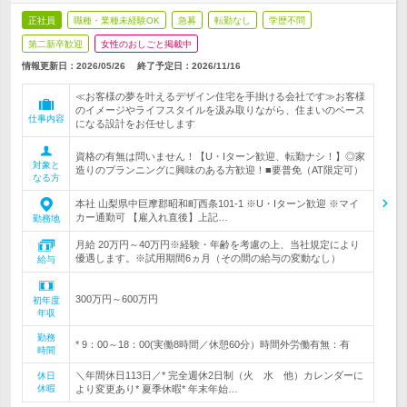
正社員
職種・業種未経験OK
急募
転勤なし
学歴不問
第二新卒歓迎
女性のおしごと掲載中
情報更新日：2026/05/26
終了予定日：
2026/11/16
≪お客様の夢を叶えるデザイン住宅を手掛ける会社です≫お客様
のイメージやライフスタイルを汲み取りながら、住まいのベース
仕事内容
になる設計をお任せします
資格の有無は問いません！【U・Iターン歓迎、転勤ナシ！】◎家
対象と
造りのプランニングに興味のある方歓迎！■要普免（AT限定可）
なる方
本社 山梨県中巨摩郡昭和町西条101-1 ※U・Iターン歓迎 ※マイ
カー通勤可 【雇入れ直後】上記…
勤務地
月給 20万円～40万円※経験・年齢を考慮の上、当社規定により
優遇します。※試用期間6ヵ月（その間の給与の変動なし）
給与
300万円～600万円
初年度
年収
勤務
* 9：00～18：00(実働8時間／休憩60分）時間外労働有無：有
時間
＼年間休日113日／* 完全週休2日制（火 水 他）カレンダーに
休日
休暇
より変更あり* 夏季休暇* 年末年始…