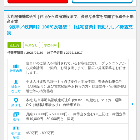
大丸開発株式会社 | 住宅から温浴施設まで、多彩な事業を展開する総合不動
産企業！
《岐阜／岐南町》100％反響型！【住宅営業】転勤なし／待遇充
実
正社員
転勤なし
学歴不問
情報更新日：2026/06/26
終了予定日：
2026/12/17
住まいのご購入を検討されているお客様に対し、プランニングか
ら資金計画、ご契約、お引き渡しまで、幅広い提案業務をお任せ
仕事内容
します。
中途入社多数活躍中！＜必須要件＞学歴不問、普通自動車免許
（AT限定可）及び営業経験をお持ちの方＜歓迎要件＞宅地建物取
対象と
引士等の有資格者
なる方
本社 岐阜県羽島郡岐南町上印食8-82 ※転勤なし マイカー通勤
OK（無料駐車場あり） 自転車通勤…
勤務地
月給330,000円～590,000円 (一律手当を含む)※上記は一律固定手
当10,000円～30,000円と 固定…
給与
450万円～800万円
初年度
年収