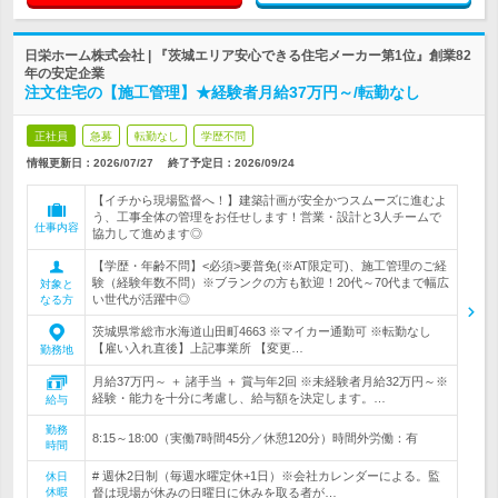
日栄ホーム株式会社 | 『茨城エリア安心できる住宅メーカー第1位』創業82
年の安定企業
注文住宅の【施工管理】★経験者月給37万円～/転勤なし
正社員
急募
転勤なし
学歴不問
情報更新日：2026/07/27
終了予定日：
2026/09/24
【イチから現場監督へ！】建築計画が安全かつスムーズに進むよ
う、工事全体の管理をお任せします！営業・設計と3人チームで
仕事内容
協力して進めます◎
【学歴・年齢不問】<必須>要普免(※AT限定可)、施工管理のご経
験（経験年数不問）※ブランクの方も歓迎！20代～70代まで幅広
対象と
い世代が活躍中◎
なる方
茨城県常総市水海道山田町4663 ※マイカー通勤可 ※転勤なし
【雇い入れ直後】上記事業所 【変更…
勤務地
月給37万円～ ＋ 諸手当 ＋ 賞与年2回 ※未経験者月給32万円～※
経験・能力を十分に考慮し、給与額を決定します。…
給与
勤務
8:15～18:00（実働7時間45分／休憩120分）時間外労働：有
時間
# 週休2日制（毎週水曜定休+1日）※会社カレンダーによる。監
休日
休暇
督は現場が休みの日曜日に休みを取る者が…