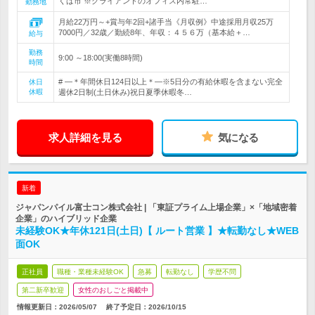
くば市 ※クライアントのオフィス内常駐…
勤務地
月給22万円～+賞与年2回+諸手当《月収例》中途採用月収25万
7000円／32歳／勤続8年、年収：４５６万（基本給＋…
給与
勤務
9:00 ～18:00(実働8時間)
時間
# ―＊年間休日124日以上＊―※5日分の有給休暇を含まない完全
休日
休暇
週休2日制(土日休み)祝日夏季休暇冬…
求人詳細を見る
気になる
新着
ジャパンパイル富士コン株式会社 | 「東証プライム上場企業」×「地域密着
企業」のハイブリッド企業
未経験OK★年休121日(土日)【 ルート営業 】★転勤なし★WEB
面OK
正社員
職種・業種未経験OK
急募
転勤なし
学歴不問
第二新卒歓迎
女性のおしごと掲載中
情報更新日：2026/05/07
終了予定日：
2026/10/15