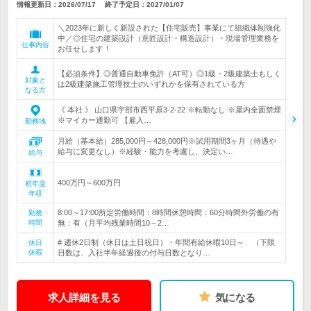
情報更新日：2026/07/17
終了予定日：
2027/01/07
＼2023年に新しく新設された【住宅販売】事業にて組織体制強化
中／◎住宅の建築設計（意匠設計・構造設計）・現場管理業務を
仕事内容
お任せします！
【必須条件】◎普通自動車免許（AT可）◎1級・2級建築士もしく
対象と
は2級建築施工管理技士のいずれかを保有されている方
なる方
《 本社 》 山口県宇部市西平原3-2-22 ※転勤なし ※屋内全面禁煙
※マイカー通勤可 【雇入…
勤務地
月給（基本給）285,000円～428,000円※試用期間3ヶ月（待遇や
給与に変更なし）※経験・能力を考慮し、決定い…
給与
400万円～600万円
初年度
年収
8:00～17:00所定労働時間：8時間休憩時間：60分時間外労働の有
勤務
時間
無：有（月平均残業時間10～2…
# 週休2日制（休日は土日祝日）・年間有給休暇10日～ （下限
休日
休暇
日数は、入社半年経過後の付与日数となり…
求人詳細を見る
気になる