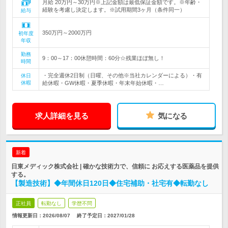
月給 20万円～30万円※上記金額は最低保証金額です。※年齢・
経験を考慮し決定します。※試用期間3ヶ月（条件同一）
給与
350万円～2000万円
初年度
年収
勤務
9：00～17：00休憩時間：60分☆残業ほぼ無し！
時間
・完全週休2日制（日曜、その他※当社カレンダーによる）・有
休日
休暇
給休暇・GW休暇・夏季休暇・年末年始休暇・…
求人詳細を見る
気になる
新着
日東メディック株式会社 | 確かな技術力で、信頼に お応えする医薬品を提供
する。
【製造技術】◆年間休日120日◆住宅補助・社宅有◆転勤なし
正社員
転勤なし
学歴不問
情報更新日：2026/08/07
終了予定日：
2027/01/28