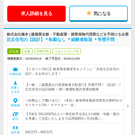
求人詳細を見る
気になる
株式会社橋本 | 建築業全般・不動産業・損害保険代理業などを手掛ける企業
注文住宅の【設計】＊転勤なし ＊経験者歓迎 ＊学歴不問
正社員
急募
学歴不問
リモートワーク可
情報更新日：2026/05/19
終了予定日：
2026/11/09
【リモートOK◎】岐阜県各務原市をメインに「木造注文住宅の
設計」をお任せします！
仕事内容
【一級・二級建築士の有資格者大歓迎◎】学歴不問！《必須》◇
対象と
注文住宅の設計経験 ◇第一種運転免許普通自動車
なる方
＼転勤なしで働ける◎／ 《本社》岐阜県各務原市那加大東町61-2
※リモートOK！ ※マイカー・自…
勤務地
【月給】350,000円以上 (一律支給手当含む)※経験・年齢・能力
を考慮して決定いたします※試用期間3ヶ月(待遇に…
給与
500万円～800万円
初年度