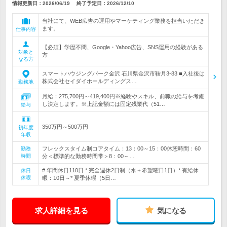
情報更新日：2026/06/19
終了予定日：
2026/12/10
当社にて、WEB広告の運用やマーケティング業務を担当いただき
ます。
仕事内容
【必須】学歴不問、Google・Yahoo広告、SNS運用の経験がある
対象と
方
なる方
スマートハウジングパーク金沢 石川県金沢市鞍月3-83 ■入社後は
株式会社セイダイホールディングス…
勤務地
月給：275,700円～419,400円※経験やスキル、前職の給与を考慮
し決定します。※上記金額には固定残業代（51…
給与
350万円～500万円
初年度
年収
フレックスタイム制コアタイム：13：00～15：00休憩時間：60
勤務
時間
分＜標準的な勤務時間帯＞8：00～…
# 年間休日110日 * 完全週休2日制（水＋希望曜日1日）* 有給休
休日
休暇
暇：10日～* 夏季休暇（5日…
求人詳細を見る
気になる