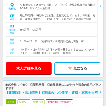
＼ 転勤なし！UIターン歓迎！ ／ 【本社】 鹿児島県鹿児島市田上
2-33-11 ※マイカー通勤可…
勤務地
月給25万円～※残業代は別途、全額支給しています。※年齢、経
験、能力を考慮の上、優遇します。※最長3ヶ月間の試用期間…
給与
350万円～420万円
初年度
年収
勤務
8：30～17：30 （休憩1時間）※時間外労働の有無：有
時間
《休日》・週休2日制（月曜・火曜を基本とする会社カレンダー
休日
休暇
による）・年間休日105日《休暇》・夏季休…
求人詳細を見る
気になる
株式会社ウベモク | ◎新規事業 ◎自然素材にこだわった独自の住宅ブラン
ドです
【建築設計・現場管理】◎転勤なし◎住宅・資格・家族手当有り
正社員
転勤なし
学歴不問
女性のおしごと掲載中