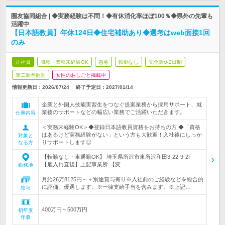
圏友協同組合 | ◆実務経験は不問！◆有休消化率ほぼ100％◆県外の先輩も
活躍中
【日本語教員】年休124日◆住宅補助あり◆選考はweb面接1回
のみ
正社員
職種・業種未経験OK
急募
転勤なし
完全週休2日制
第二新卒歓迎
女性のおしごと掲載中
情報更新日：2026/07/24
終了予定日：
2027/01/14
企業と外国人技能実習生をつなぐ提案業務から採用サポート、就
業後のサポートなどの幅広い業務でご活躍いただきます。
仕事内容
＜実務未経験OK＞◆登録日本語教員資格をお持ちの方 ◆「資格
はあるけど実務経験がない」という方も大歓迎！入社後にしっか
対象と
りサポートします◎
なる方
【転勤なし・車通勤OK】 埼玉県所沢市東所沢和田3-22-9-2F
【雇入れ直後】上記事業所 【変…
勤務地
月給26万8125円～＋別途賞与有り※入社前のご経験などを総合的
に評価、優遇します。※一律支給手当を含みます。※上記…
給与
400万円～500万円
初年度
年収