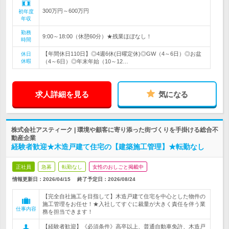
300万円～600万円
初年度
年収
勤務
9:00～18:00（休憩60分）★残業ほぼなし！
時間
【年間休日110日】◎4週6休(日曜定休)◎GW（4～6日）◎お盆
休日
休暇
（4～6日）◎年末年始（10～12…
求人詳細を見る
気になる
株式会社アスティーク | 環境や顧客に寄り添った街づくりを手掛ける総合不
動産企業
経験者歓迎★木造戸建て住宅の【建築施工管理】★転勤なし
正社員
急募
転勤なし
女性のおしごと掲載中
情報更新日：2026/04/15
終了予定日：
2026/08/24
【完全自社施工を目指して】木造戸建て住宅を中心とした物件の
施工管理をお任せ！★入社してすぐに裁量が大きく責任を伴う業
仕事内容
務を担当できます！
【経験者歓迎】《必須条件》高卒以上、普通自動車免許、木造戸