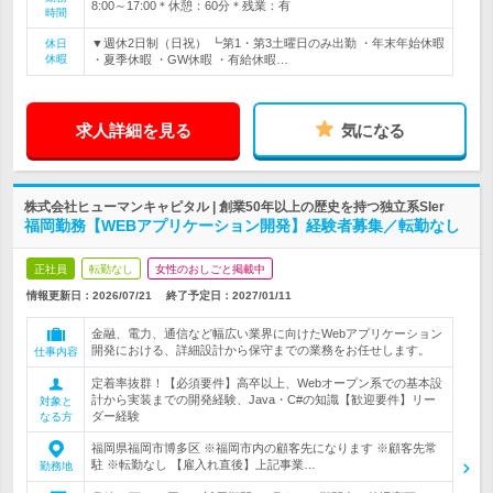
8:00～17:00＊休憩：60分＊残業：有
時間
▼週休2日制（日祝） ┗第1・第3土曜日のみ出勤 ・年末年始休暇
休日
休暇
・夏季休暇 ・GW休暇 ・有給休暇…
求人詳細を見る
気になる
株式会社ヒューマンキャピタル | 創業50年以上の歴史を持つ独立系SIer
福岡勤務【WEBアプリケーション開発】経験者募集／転勤なし
正社員
転勤なし
女性のおしごと掲載中
情報更新日：2026/07/21
終了予定日：
2027/01/11
金融、電力、通信など幅広い業界に向けたWebアプリケーション
開発における、詳細設計から保守までの業務をお任せします。
仕事内容
定着率抜群！【必須要件】高卒以上、Webオープン系での基本設
計から実装までの開発経験、Java・C#の知識【歓迎要件】リー
対象と
ダー経験
なる方
福岡県福岡市博多区 ※福岡市内の顧客先になります ※顧客先常
駐 ※転勤なし 【雇入れ直後】上記事業…
勤務地