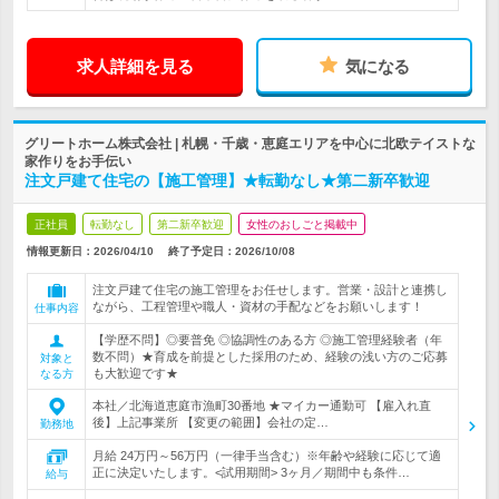
求人詳細を見る
気になる
グリートホーム株式会社 | 札幌・千歳・恵庭エリアを中心に北欧テイストな
家作りをお手伝い
注文戸建て住宅の【施工管理】★転勤なし★第二新卒歓迎
正社員
転勤なし
第二新卒歓迎
女性のおしごと掲載中
情報更新日：2026/04/10
終了予定日：
2026/10/08
注文戸建て住宅の施工管理をお任せします。営業・設計と連携し
ながら、工程管理や職人・資材の手配などをお願いします！
仕事内容
【学歴不問】◎要普免 ◎協調性のある方 ◎施工管理経験者（年
数不問）★育成を前提とした採用のため、経験の浅い方のご応募
対象と
も大歓迎です★
なる方
本社／北海道恵庭市漁町30番地 ★マイカー通勤可 【雇入れ直
後】上記事業所 【変更の範囲】会社の定…
勤務地
月給 24万円～56万円（一律手当含む）※年齢や経験に応じて適
正に決定いたします。<試用期間> 3ヶ月／期間中も条件…
給与