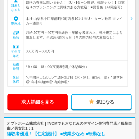
資格の有無は問いません！【U・Iターン歓迎、転勤ナシ！】◎家
対象と
造りのプランニングに興味のある方歓迎！■要普免（AT限定可）
なる方
本社 山梨県中巨摩郡昭和町西条101-1 ※U・Iターン歓迎 ※マイ
カー通勤可
勤務地
月給 20万円～40万円※経験・年齢を考慮の上、当社規定により
優遇します。※試用期間6ヵ月（その間の給与の変動なし）
給与
300万円～600万円
初年度
年収
勤務
* 9：00～18：00(実働8時間／休憩60分）
時間
＼年間休日120日／* 週休2日制（水・第1、第3火 他）* 夏季休
休日
休暇
暇* 年末年始休暇* 有給休暇*…
求人詳細を見る
気になる
オプトホーム株式会社 | TVCMでもおなじみのデザイン住宅専門店／服装自
由／男女比1：1
経験者優遇！【住宅設計】 ■残業少なめ ■転勤なし