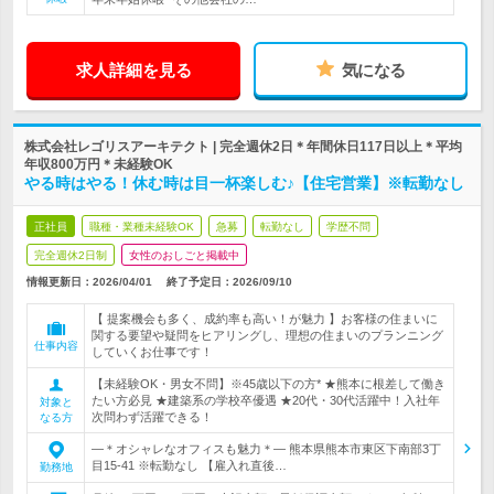
求人詳細を見る
気になる
株式会社レゴリスアーキテクト | 完全週休2日＊年間休日117日以上＊平均
年収800万円＊未経験OK
やる時はやる！休む時は目一杯楽しむ♪【住宅営業】※転勤なし
正社員
職種・業種未経験OK
急募
転勤なし
学歴不問
完全週休2日制
女性のおしごと掲載中
情報更新日：2026/04/01
終了予定日：
2026/09/10
【 提案機会も多く、成約率も高い！が魅力 】お客様の住まいに
関する要望や疑問をヒアリングし、理想の住まいのプランニング
仕事内容
していくお仕事です！
【未経験OK・男女不問】※45歳以下の方* ★熊本に根差して働き
たい方必見 ★建築系の学校卒優遇 ★20代・30代活躍中！入社年
対象と
次問わず活躍できる！
なる方
―＊オシャレなオフィスも魅力＊― 熊本県熊本市東区下南部3丁
目15-41 ※転勤なし 【雇入れ直後…
勤務地