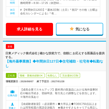
時間
務時間帯＞8:30～17:25（休憩60…
# 【年間休日120日】* 週休2日制（土日）* 祝日* その他（土曜は
休日
休暇
会社カレンダーによる）* 有…
求人詳細を見る
気になる
新着
日東メディック株式会社 | 確かな技術力で、信頼に お応えする医薬品を提供
する。
【海外薬事業務】◆年間休日127日◆住宅補助・社宅有◆転勤な
し
正社員
職種・業種未経験OK
転勤なし
完全週休2日制
情報更新日：2026/08/07
終了予定日：
2027/01/28
【成長企業でスキルアップ】眼科用の医薬品における海外薬事対
応や輸出手続き、登録申請、取引先との調整などを担当します。
仕事内容
※海外出張あり
【未経験者歓迎】＜必須要件＞◆大卒以上◆TOEIC750点以上ま
たは同等程度の英語交渉能力 ★働きやすさもキャリアも両立し
対象と