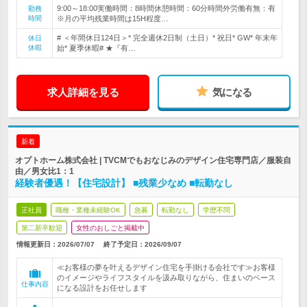
9:00～18:00実働時間：8時間休憩時間：60分時間外労働有無：有
勤務
時間
※月の平均残業時間は15H程度…
# ＜年間休日124日＞* 完全週休2日制（土日）* 祝日* GW* 年末年
休日
休暇
始* 夏季休暇# ★『有…
求人詳細を見る
気になる
新着
オプトホーム株式会社 | TVCMでもおなじみのデザイン住宅専門店／服装自
由／男女比1：1
経験者優遇！【住宅設計】 ■残業少なめ ■転勤なし
正社員
職種・業種未経験OK
急募
転勤なし
学歴不問
第二新卒歓迎
女性のおしごと掲載中
情報更新日：2026/07/07
終了予定日：
2026/09/07
≪お客様の夢を叶えるデザイン住宅を手掛ける会社です≫お客様
のイメージやライフスタイルを汲み取りながら、住まいのベース
仕事内容
になる設計をお任せします