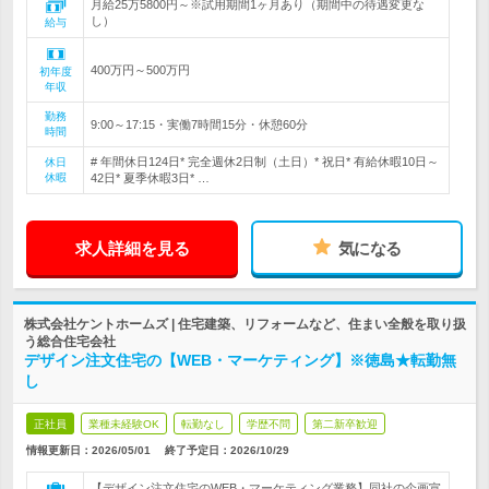
月給25万5800円～※試用期間1ヶ月あり（期間中の待遇変更な
し）
給与
400万円～500万円
初年度
年収
勤務
9:00～17:15・実働7時間15分・休憩60分
時間
# 年間休日124日* 完全週休2日制（土日）* 祝日* 有給休暇10日～
休日
休暇
42日* 夏季休暇3日* …
求人詳細を見る
気になる
株式会社ケントホームズ | 住宅建築、リフォームなど、住まい全般を取り扱
う総合住宅会社
デザイン注文住宅の【WEB・マーケティング】※徳島★転勤無
し
正社員
業種未経験OK
転勤なし
学歴不問
第二新卒歓迎
情報更新日：2026/05/01
終了予定日：
2026/10/29
【デザイン注文住宅のWEB・マーケティング業務】同社の企画宣