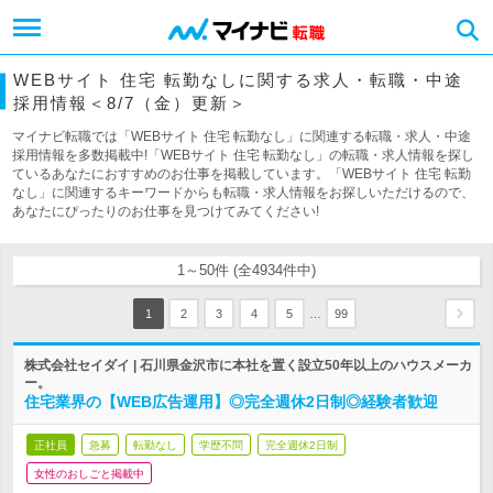
WEBサイト 住宅 転勤なしに関する求人・転職・中途
採用情報＜8/7（金）更新＞
マイナビ転職では「WEBサイト 住宅 転勤なし」に関連する転職・求人・中途
採用情報を多数掲載中!「WEBサイト 住宅 転勤なし」の転職・求人情報を探し
ているあなたにおすすめのお仕事を掲載しています。「WEBサイト 住宅 転勤
なし」に関連するキーワードからも転職・求人情報をお探しいただけるので、
あなたにぴったりのお仕事を見つけてみてください!
1～50件 (全4934件中)
…
1
2
3
4
5
99
株式会社セイダイ | 石川県金沢市に本社を置く設立50年以上のハウスメーカ
ー。
住宅業界の【WEB広告運用】◎完全週休2日制◎経験者歓迎
正社員
急募
転勤なし
学歴不問
完全週休2日制
女性のおしごと掲載中