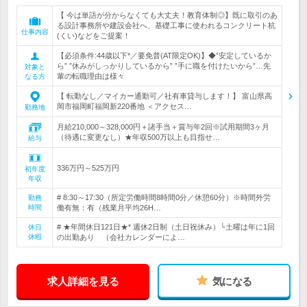
【 今は単語が分からなくても大丈夫！教育体制◎】既に取引のあ
る設計事務所や建設会社へ、基礎工事に使われるコンクリート杭
仕事内容
(くい)などをご提案！
【必須条件:44歳以下*／要免普(AT限定OK)】◆”安定しているか
ら” ”休みがしっかりしているから” ”手に職を付けたいから”…先
対象と
輩の転職理由は様々
なる方
【 転勤なし／マイカー通勤可／社有車貸与します！】 富山県高
岡市福岡町福岡新220番地 ＜アクセス…
勤務地
月給210,000～328,000円＋諸手当＋賞与年2回※試用期間3ヶ月
（待遇に変更なし）★年収500万以上も目指せ…
給与
336万円～525万円
初年度
年収
# 8:30～17:30（所定労働時間8時間0分／休憩60分）※時間外労
勤務
時間
働有無：有（残業月平均26H…
# ★年間休日121日★* 週休2日制（土日祝休み）└土曜は年に1回
休日
休暇
の出勤あり （会社カレンダーによ…
求人詳細を見る
気になる