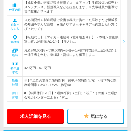
【成長企業の医薬品製造現場でスキルアップ】生産設備の保守や
メンテナンス、新規導入などを担当します。※先輩社員の指導で
仕事内容
専門技術が学べます
＜必須要件＞製造現場で設備や機械に携わった経験または機械系
の知識を学んだ経験 ★働きやすさもキャリアも両立したい方に
対象と
ぴったりです！
なる方
【転勤なし】【マイカー通勤可（駐車場あり）】 ＜本社＞富山県
富山市八尾町保内1-14-1 【雇入れ…
勤務地
月給248,000円～338,000円+各種手当+賞与年2回※上記月給額は
一律手当を含む。※経験・資格により優遇しま…
給与
420万円～570万円
初年度
年収
※1年単位の変形労働時間制（週平均40時間以内）＜標準的な勤
勤務
時間
務時間帯＞8:30～17:25（休憩60…
# 【年間休日120日】* 週休2日制（土日）* 祝日* その他（土曜は
休日
休暇
会社カレンダーによる）* 有…
求人詳細を見る
気になる