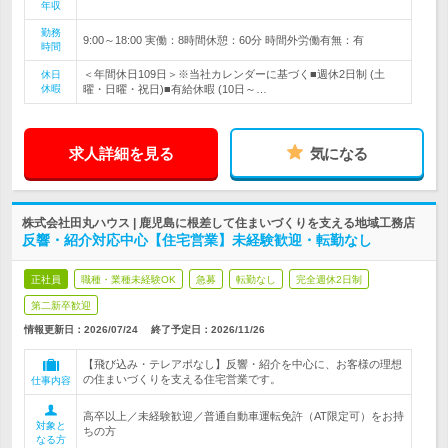
年収
勤務
9:00～18:00 実働：8時間休憩：60分 時間外労働有無：有
時間
＜年間休日109日＞※当社カレンダーに基づく■週休2日制 (土
休日
休暇
曜・日曜・祝日)■有給休暇 (10日～…
求人詳細を見る
気になる
株式会社田丸ハウス | 鹿児島に根差して住まいづくりを支える地域工務店
反響・紹介対応中心【住宅営業】未経験歓迎・転勤なし
正社員
職種・業種未経験OK
急募
転勤なし
完全週休2日制
第二新卒歓迎
情報更新日：2026/07/24
終了予定日：
2026/11/26
【飛び込み・テレアポなし】反響・紹介を中心に、お客様の理想
の住まいづくりを支える住宅営業です。
仕事内容
高卒以上／未経験歓迎／普通自動車運転免許（AT限定可）をお持
対象と
ちの方
なる方