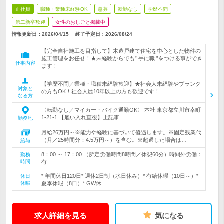
正社員
職種・業種未経験OK
急募
転勤なし
学歴不問
第二新卒歓迎
女性のおしごと掲載中
情報更新日：2026/04/15
終了予定日：
2026/08/24
【完全自社施工を目指して】木造戸建て住宅を中心とした物件の
施工管理をお任せ！★未経験からでも” 手に職 ”をつける事ができ
仕事内容
ます！
【学歴不問／業種・職種未経験歓迎】★社会人未経験やブランク
対象と
の方もOK！社会人歴10年以上の方も歓迎です！
なる方
〈転勤なし／マイカー・バイク通勤OK〉 本社 東京都立川市幸町
1-21-1 【雇い入れ直後】上記事…
勤務地
月給26万円～※能力や経験に基づいて優遇します。※固定残業代
（月／25時間分：4.5万円～）を含む。※超過した場合は…
給与
8：00 ～ 17：00 （所定労働時間8時間／休憩60分）時間外労働：
勤務
時間
有
* 年間休日120日* 週休2日制（水日休み）* 有給休暇（10日～）*
休日
休暇
夏季休暇（8日）* GW休…
求人詳細を見る
気になる