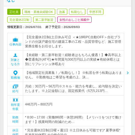
なし
正社員
職種・業種未経験OK
急募
転勤なし
学歴不問
完全週休2日制
第二新卒歓迎
女性のおしごと掲載中
情報更新日：2026/07/31
終了予定日：
2026/09/03
【完全週休2日制(土日休み可)】＜★18時PC自動OFF＞自社ブラ
ンドの分譲戸建住宅の建築工事の工程・品質管理など、施工管理
仕事内容
業務全般をお任せします。
【未経験・第二新卒歓迎！経験者はもちろん優遇！】◆高卒以上
◆普通免許(AT可)★年間賞与300万円以上の実績★有給休暇とは
対象と
別にリフレッシュ休暇あり
なる方
【地域限定社員募集！／転勤なし！】 ※転居を伴う転勤はありま
せん。 ※勤務地はご希望を考慮の上、決…
勤務地
月給：30万円～56万円※スキル・能力を考慮し、給与額を決定い
たします。※上記金額には、固定残業代（5万5,213円…
給与
446万円～800万円
初年度
年収
* 8:00～17:00（実働8時間・休憩1時間）【メリハリをつけて働け
勤務
時間
ます！】残業時間の削減のため…
* 完全週休2日制(日曜＋週1日 ※土日休みも可能です)* 夏季休暇*
休日
休暇
年末年始休暇* その他会社の…