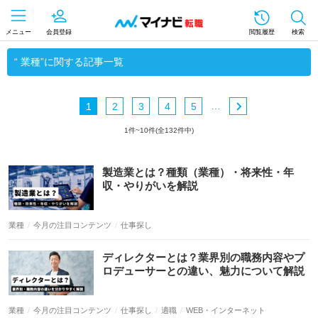
メニュー
会員登録
閲覧履歴
検索
“ 業種”に関する記事一覧
…
1
2
3
4
5
1件~10件(全132件中)
業種
今月の注目コンテンツ
仕事探し
業種
今月の注目コンテンツ
仕事探し
適職
WEB・インターネット