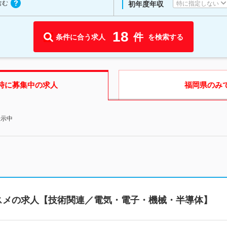
含む
特に指定しない
初年度年収
18
件
条件に合う求人
を検索する
時に募集中の求人
福岡県
のみ
表示中
スメの求人【技術関連／電気・電子・機械・半導体】