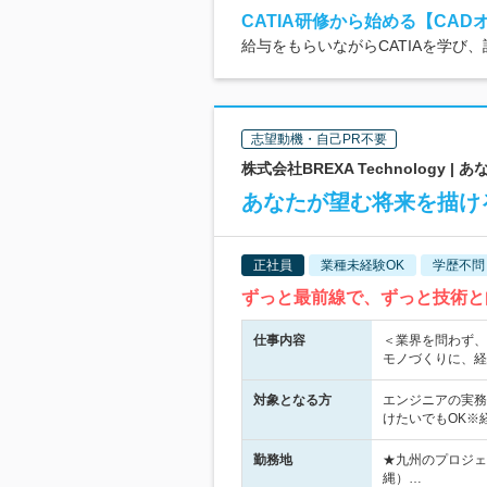
CATIA研修から始める【CAD
給与をもらいながらCATIAを学び
志望動機・自己PR不要
株式会社BREXA Technology
あなたが望む将来を描け
正社員
業種未経験OK
学歴不問
ずっと最前線で、ずっと技術と向
仕事内容
＜業界を問わず、
モノづくりに、経
対象となる方
エンジニアの実務
けたいでもOK※
勤務地
★九州のプロジェ
縄）…