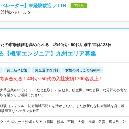
オペレーター】未経験歓迎 ／TTR
正社員
、設計職への一歩を！
 | あなたの市場価値を高められる土壌/40代～50代活躍中/年休123日
る【機電エンジニア】九州エリア募集
第二新卒歓迎
完全週休2日制
女性のおしごと掲載中
き合える！40代～50代の入社実績1700名以上！
大手企業を中心に3,800社と直取引＞ 自動車、航空機、AIなど様々な分野の多彩な
験を活かしご活躍ください。
経験（ジャンル・技術領域不問）を活かしたい、または新たな技術領域を身に着
経験豊富なベテラン大歓迎
クト先 ◎九州・沖縄エリア （福岡、熊本、宮崎、大分、長崎、佐賀、鹿児島、沖