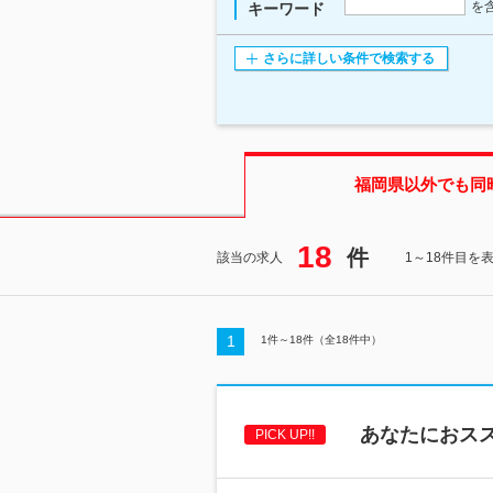
を
キーワード
さらに詳しい条件で検索する
福岡県
以外でも同
18
件
該当の求人
1～18件目を
1
1
件～
18
件（全
18
件中）
あなたにおス
PICK UP!!