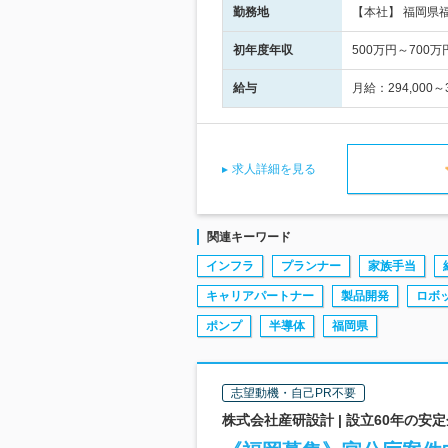
勤務地
【本社】 福岡県
初年度年収
500万円～700万
給与
月給：294,00
求人詳細を見る
関連キーワード
インフラ
プランナー
家族手当
キャリアパートナー
製品開発
ロボ
ポンプ
半導体
福岡県
志望動機・自己PR不要
株式会社産研設計 | 設立60年の