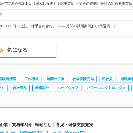
福津市花見が浜2-1-1 【雇入れ直後】上記事業所 【変更の範囲】会社の定める事業所
円
0～362,000円 ※上記一律手当を含む。 ※2ヶ月間の試用期間あり(待遇同一）
気になる
経験者優遇
工作機械
時間外手当
社会保険完備
正社員
退職金
ット
自社製品
機構設計
ハードウェア
パワーエレクトロニクス
安定企業｜賞与年3回｜転勤なし｜育児・研修支援充実