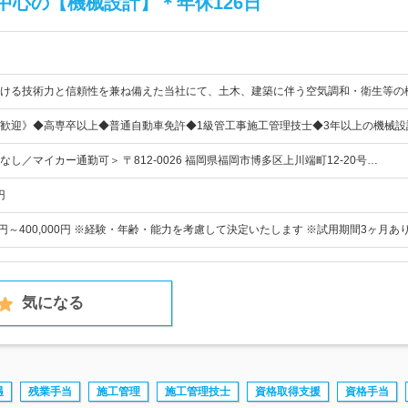
中心の【機械設計】＊年休126日
ける技術力と信頼性を兼ね備えた当社にて、土木、建築に伴う空気調和・衛生等の
歓迎》◆高専卒以上◆普通自動車免許◆1級管工事施工管理技士◆3年以上の機械設
し／マイカー通勤可＞ 〒812-0026 福岡県福岡市博多区上川端町12-20号…
円
00円～400,000円 ※経験・年齢・能力を考慮して決定いたします ※試用期間3ヶ月あ
気になる
遇
残業手当
施工管理
施工管理技士
資格取得支援
資格手当