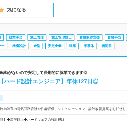
気になる
遇
残業手当
施工管理
施工管理技士
資格取得支援
資格手当
ナー
機構設計
金型
安定企業
建築
半導体
福岡県
設立／転勤がないので安定して長期的に就業できます◎
【ハード設計エンジニア】年休127日◎
制御装置の電気回路設計や性能評価、シミュレーション、設計改善提案をお任せし
須】◆高卒以上◆ハードウェアの設計経験