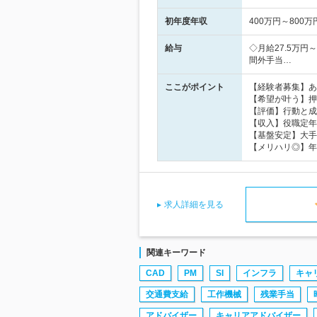
初年度年収
400万円～800万
給与
◇月給27.5万
間外手当…
ここがポイント
【経験者募集】あ
【希望が叶う】押
【評価】行動と成
【収入】役職定年
【基盤安定】大手企
【メリハリ◎】年
求人詳細を見る
関連キーワード
CAD
PM
SI
インフラ
キャ
交通費支給
工作機械
残業手当
アドバイザー
キャリアアドバイザー