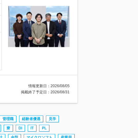
情報更新日：2026/08/05
掲載終了予定日：2026/08/31
管理職
経験者優遇
見学
寮
DI
IT
PL
計
金型
マイクロソフト
産業用