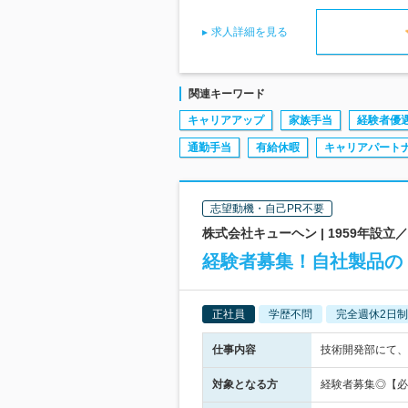
求人詳細を見る
関連キーワード
キャリアアップ
家族手当
経験者優
通勤手当
有給休暇
キャリアパート
志望動機・自己PR不要
株式会社キューヘン | 1959年
経験者募集！自社製品の
正社員
学歴不問
完全週休2日制
仕事内容
技術開発部にて、
対象となる方
経験者募集◎【必