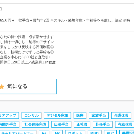
円
円～65万円＋一律手当＋賞与年2回 ※スキル・経験年数・年齢等を考慮し、決定 ※時
なたの持つ技術、必ず活かせます
し付け一切なし、納得のアサイン
果をしっかり反映する評価制度◎
なし、技術だけでずっと昇給も◎
業を中心に3,800社と直取引♪
間休日120日以上／残業月11h程度
気になる
リアアップ
コンサル
デジタル家電
医療
家族手当
介護休暇
時間外手当
社会保険完備
出張手当
正社員
赴任手当
有給休暇
キャリアパートナー
A+
AR
ロボット
MBD
PLC
機構設