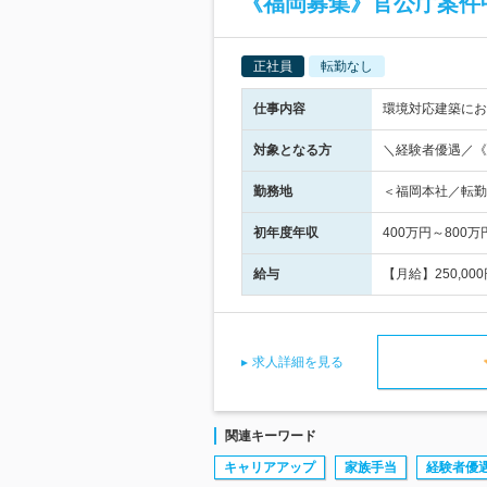
《福岡募集》官公庁案件
正社員
転勤なし
仕事内容
環境対応建築にお
対象となる方
＼経験者優遇／《
勤務地
＜福岡本社／転勤な
初年度年収
400万円～800万
給与
【月給】250,0
求人詳細を見る
関連キーワード
キャリアアップ
家族手当
経験者優