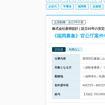
次世代
半導体
福岡県
佐賀県
志望動機・自己PR不要
株式会社産研設計 | 設立60年の
《福岡募集》官公庁案件
正社員
転勤なし
仕事内容
環境対応建築にお
対象となる方
＼経験者優遇／《
勤務地
＜福岡本社／転勤な
初年度年収
400万円～800万
給与
【月給】250,0