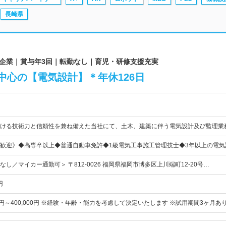
長崎県
安定企業｜賞与年3回｜転勤なし｜育児・研修支援充実
中心の【電気設計】＊年休126日
ける技術力と信頼性を兼ね備えた当社にて、土木、建築に伴う電気設計及び監理業
歓迎》◆高専卒以上◆普通自動車免許◆1級電気工事施工管理技士◆3年以上の電気
し／マイカー通勤可＞ 〒812-0026 福岡県福岡市博多区上川端町12-20号…
円
00円～400,000円 ※経験・年齢・能力を考慮して決定いたします ※試用期間3ヶ月あ