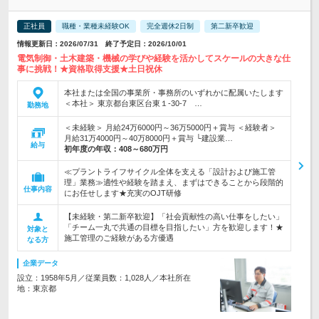
正社員
職種・業種未経験OK
完全週休2日制
第二新卒歓迎
情報更新日：2026/07/31 終了予定日：2026/10/01
電気制御・土木建築・機械の学びや経験を活かしてスケールの大きな仕
事に挑戦！★資格取得支援★土日祝休
本社または全国の事業所・事務所のいずれかに配属いたします
＜本社＞ 東京都台東区台東１-30-7 …
勤務地
＜未経験＞ 月給24万6000円～36万5000円＋賞与 ＜経験者＞
月給31万4000円～40万8000円＋賞与 └建設業…
給与
初年度の年収：
408～680万円
≪プラントライフサイクル全体を支える「設計および施工管
理」業務≫適性や経験を踏まえ、まずはできることから段階的
仕事内容
にお任せします★充実のOJT研修
【未経験・第二新卒歓迎】「社会貢献性の高い仕事をしたい」
「チーム一丸で共通の目標を目指したい」方を歓迎します！★
対象と
施工管理のご経験がある方優遇
なる方
企業データ
設立：1958年5月／従業員数：1,028人／本社所在
地：東京都