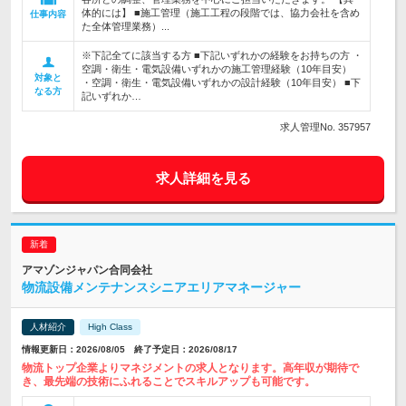
体的には】 ■施工管理（施工工程の段階では、協力会社を含め
仕事内容
た全体管理業務）...
※下記全てに該当する方 ■下記いずれかの経験をお持ちの方 ・
空調・衛生・電気設備いずれかの施工管理経験（10年目安）
対象と
・空調・衛生・電気設備いずれかの設計経験（10年目安） ■下
なる方
記いずれか…
求人管理No. 357957
求人詳細を見る
アマゾンジャパン合同会社
物流設備メンテナンスシニアエリアマネージャー
人材紹介
High Class
情報更新日：2026/08/05 終了予定日：2026/08/17
物流トップ企業よりマネジメントの求人となります。高年収が期待で
き、最先端の技術にふれることでスキルアップも可能です。