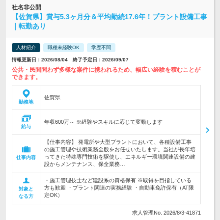
社名非公開
【佐賀県】賞与5.3ヶ月分＆平均勤続17.6年！プラント設備工事
｜転勤あり
人材紹介
職種未経験OK
学歴不問
情報更新日：2026/08/04 終了予定日：2026/09/07
公共・民間問わず多様な案件に携われるため、幅広い経験を積むことが
できます。
佐賀県
勤務地
年収600万～ ※経験やスキルに応じて変動します
給与
【仕事内容】 発電所や大型プラントにおいて、各種設備工事
の施工管理や技術業務全般をお任せいたします。当社が長年培
ってきた特殊専門技術を駆使し、エネルギー環境関連設備の建
仕事内容
設からメンテナンス、保全業務…
・施工管理技士など建設系の資格保有 ※取得を目指している
方も歓迎 ・プラント関連の実務経験 ・自動車免許保有（AT限
対象と
定OK）
なる方
求人管理No. 2026/8/3-41871