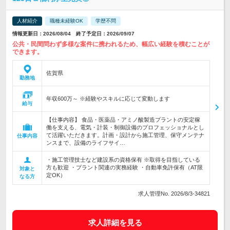
人材紹介
職種未経験OK
学歴不問
情報更新日：2026/08/04 終了予定日：2026/09/07
公共・民間問わず多様な案件に携われるため、幅広い経験を積むことが
できます。
佐賀県
勤務地
年収600万～ ※経験やスキルに応じて変動します
給与
【仕事内容】 食品・医薬品・アミノ酸製造プラントの安定稼
働を支える、電気・計装・制御設備のプロフェッショナルとし
て活躍いただきます。計画・設計から施工管理、保守メンテナ
仕事内容
ンスまで、設備のライフサイ…
・施工管理技士など建設系の資格保有 ※取得を目指している
方も歓迎 ・プラント関連の実務経験 ・自動車免許保有（AT限
対象と
定OK）
なる方
求人管理No. 2026/8/3-34821
求人詳細を見る