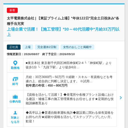
太平電業株式会社 | 【東証プライム上場】*年休122日*完全土日祝休み*各
種手当充実
上場企業で活躍！【施工管理】*30～40代活躍中*月給33万円以
上
正社員
上場
完全週休2日制
女性のおしごと掲載中
情報更新日：2026/08/07 終了予定日：2026/09/10
■東京本社 東京都千代田区神田神保町2-4 └「神保町駅」より
徒歩1分 └「九段下駅」より徒歩6分…
勤務地
月給：33万3000円～50万円 ※経験・スキル・有資格などを考
慮の上、総合的に判断し決定します。 ※試用…
給与
初年度の年収：
450～800万円
【資格を活かして活躍！】◆発電所や各種プラント設備におけ
る建設・補修工事の施工管理業務をお任せします★定期的な技
仕事内容
能訓練教育あり
◆高卒以上◆普通自動車運転免許◆建設業に関わる保有資格を
お持ちの方★経験や資格を活かしてステップアップしたい方、
対象と
歓迎！
なる方