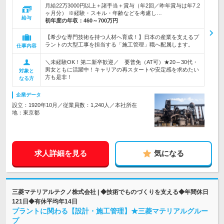
月給22万3000円以上＋諸手当＋賞与（年2回／昨年賞与は年7.2
ヶ月分） ※経験・スキル・年齢などを考慮し…
給与
初年度の年収：
460～700万円
【希少な専門技術を持つ人材へ育成！】日本の産業を支えるプ
ラントの大型工事を担当する「施工管理」職へ配属します。
仕事内容
＼未経験OK！第二新卒歓迎／ 要普免（AT可）★20～30代・
男女ともに活躍中！キャリアの再スタートや安定感を求めたい
対象と
方も是非！
なる方
企業データ
設立：1920年10月／従業員数：1,240人／本社所在
地：東京都
求人詳細を見る
気になる
三菱マテリアルテクノ株式会社 | ◆技術でものづくりを支える◆年間休日
121日◆有休平均年14日
プラントに関わる【設計・施工管理】★三菱マテリアルグルー
プ