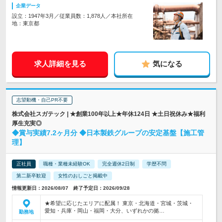
企業データ
設立：1947年3月／従業員数：1,878人／本社所在
地：東京都
求人詳細を見る
気になる
志望動機・自己PR不要
株式会社スガテック | ★創業100年以上★年休124日 ★土日祝休み★福利
厚生充実◎
◆賞与実績7.2ヶ月分 ◆日本製鉄グループの安定基盤【施工管
理】
正社員
職種・業種未経験OK
完全週休2日制
学歴不問
第二新卒歓迎
女性のおしごと掲載中
情報更新日：2026/08/07 終了予定日：2026/09/28
★希望に応じたエリアに配属！ 東京・北海道・宮城・茨城・
愛知・兵庫・岡山・福岡・大分、いずれかの拠…
勤務地