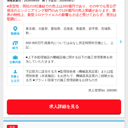
情報更新日：2026/08/05 終了予定日：2026/08/17
■安定性：同社の3社連結での売上は280億円であり、その中でも官公庁
発注のエンジニアリング部門のみで120億円の売上実績があります。業
界の特性上、新型コロナウイルスの影響もさほど受けておらず、受注は
堅調に…
東京都、大阪府、愛知県、北海道、青森県、岩手県、宮城県、
秋…
勤務地
600-900万円 残業代についてはみなし所定時間外労働とし、上
記…
給与
■上下水処理施設の機械設備に関する以下の施工管理業務を担
当していただきます。
仕事内容
下記双方に該当する方 ■監理技術者（機械器具設置）または監
理技術者（水道施設）をお持ちで、機械器具設置のご経験があ
対象と
る方 ■プラント現場での施工管理経験をお持ちの方
なる方
求人管理No. 268380
求人詳細を見る