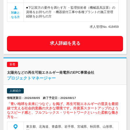
■下記双方の要件を満たす方 ・監理技術者（機械器具設置）の
資格をお持ちの方 ・機器据付工事や各種プラントの施工管理
対象と
経験をお持ちの方
なる方
求人管理No. 418459
求人詳細を見る
太陽光などの再生可能エネルギー発電所のEPC事業会社
プロジェクトマネージャー
人材紹介
情報更新日：2026/08/05 終了予定日：2026/08/17
「青い地球を未来につなぐ」を掲げ、再生可能エネルギーの普及を最前
線で支える社会的意義の大きな環境です。外資系スタートアップのよう
なスピード感と、フルフレックス・リモートワークといった柔軟な働き
方を…
東京都、北海道、青森県、岩手県、宮城県、秋田県、山形県、