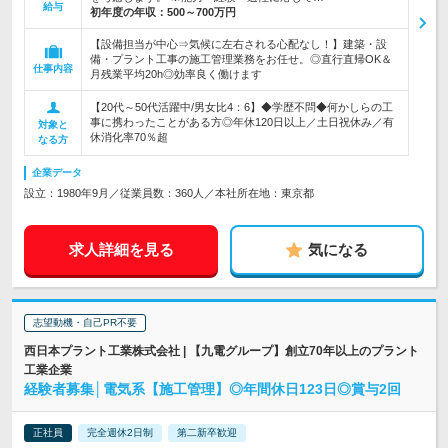
給与
初年度の年収：
500～700万円
【設備担当が中心⇒気候に左右される心配なし！】建築・設
備・プラント工事の施工管理業務をお任せ。◎直行直帰OK＆
仕事内容
月残業平均20h◎効率良く働けます
【20代～50代活躍中/男女比4：6】◆学歴不問◆何かしらの工
事に携わったことがある方◎年休120日以上／土日祝休み／有
対象と
休消化率70％超
なる方
企業データ
設立：1980年9月／従業員数：360人／本社所在地：東京都
求人詳細を見る
気になる
志望動機・自己PR不要
西日本プラント工業株式会社 | 【九電グループ】創立70年以上のプラント
工業企業
経験者募集│電気系【施工管理】◎年間休日123日◎賞与2回
正社員
完全週休2日制
第二新卒歓迎