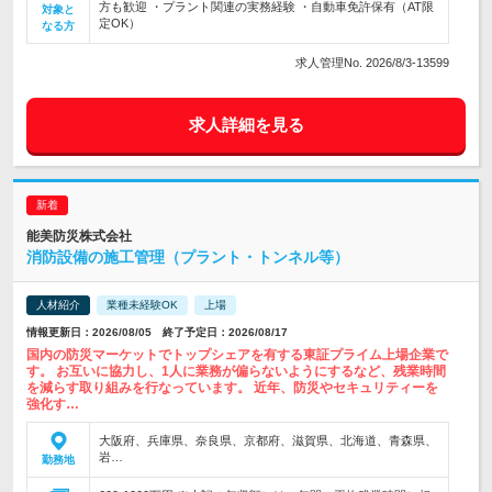
方も歓迎 ・プラント関連の実務経験 ・自動車免許保有（AT限
対象と
定OK）
なる方
求人管理No. 2026/8/3-13599
求人詳細を見る
能美防災株式会社
消防設備の施工管理（プラント・トンネル等）
人材紹介
業種未経験OK
上場
情報更新日：2026/08/05 終了予定日：2026/08/17
国内の防災マーケットでトップシェアを有する東証プライム上場企業で
す。 お互いに協力し、1人に業務が偏らないようにするなど、残業時間
を減らす取り組みを行なっています。 近年、防災やセキュリティーを
強化す…
大阪府、兵庫県、奈良県、京都府、滋賀県、北海道、青森県、
岩…
勤務地