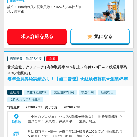
企業データ
設立：1950年4月／従業員数：3,523人／本社所在
地：東京都
求人詳細を見る
気になる
志望動機・自己PR不要
株式会社テクノアーク | 有休取得率70％以上／年休120日～／残業月平均
20h／転勤なし
毎年全員昇給実績あり！【施工管理】★経験者募集★創業45年
正社員
業種未経験OK
完全週休2日制
学歴不問
転勤なし
女性のおしごと掲載中
情報更新日：2026/07/07 終了予定日：2026/12/28
～全国のプロジェクト先での勤務★転勤なし～※希望勤務地で
働けます！ 東京都、神奈川県、千葉県、埼玉…
勤務地
月給33万円～+諸手当+賞与年2回+残業代100％支給 ※前職給与
を考慮します。 ※能力・経験・適性に応じて…