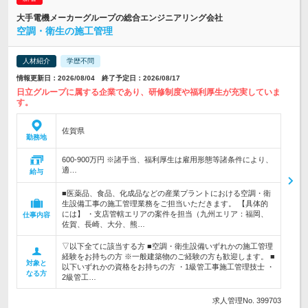
大手電機メーカーグループの総合エンジニアリング会社
空調・衛生の施工管理
人材紹介
学歴不問
情報更新日：2026/08/04 終了予定日：2026/08/17
日立グループに属する企業であり、研修制度や福利厚生が充実していま
す。
佐賀県
勤務地
600-900万円 ※諸手当、福利厚生は雇用形態等諸条件により、
適…
給与
■医薬品、食品、化成品などの産業プラントにおける空調・衛
生設備工事の施工管理業務をご担当いただきます。 【具体的
には】 ・支店管轄エリアの案件を担当（九州エリア：福岡、
仕事内容
佐賀、長崎、大分、熊…
▽以下全てに該当する方 ■空調・衛生設備いずれかの施工管理
経験をお持ちの方 ※一般建築物のご経験の方も歓迎します。 ■
対象と
以下いずれかの資格をお持ちの方 ・1級管工事施工管理技士 ・
なる方
2級管工…
求人管理No. 399703