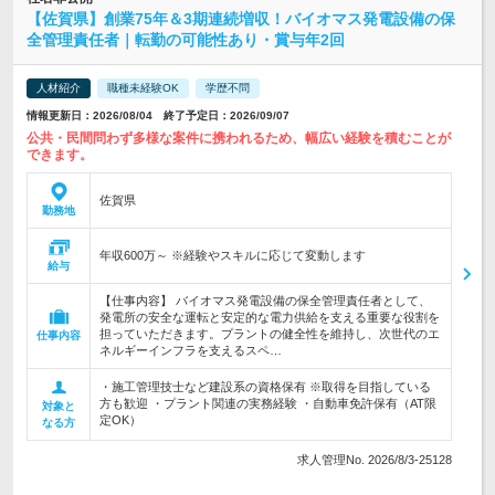
【佐賀県】創業75年＆3期連続増収！バイオマス発電設備の保
全管理責任者｜転勤の可能性あり・賞与年2回
人材紹介
職種未経験OK
学歴不問
情報更新日：2026/08/04 終了予定日：2026/09/07
公共・民間問わず多様な案件に携われるため、幅広い経験を積むことが
できます。
佐賀県
勤務地
年収600万～ ※経験やスキルに応じて変動します
給与
【仕事内容】 バイオマス発電設備の保全管理責任者として、
発電所の安全な運転と安定的な電力供給を支える重要な役割を
担っていただきます。プラントの健全性を維持し、次世代のエ
仕事内容
ネルギーインフラを支えるスペ…
・施工管理技士など建設系の資格保有 ※取得を目指している
方も歓迎 ・プラント関連の実務経験 ・自動車免許保有（AT限
対象と
定OK）
なる方
求人管理No. 2026/8/3-25128