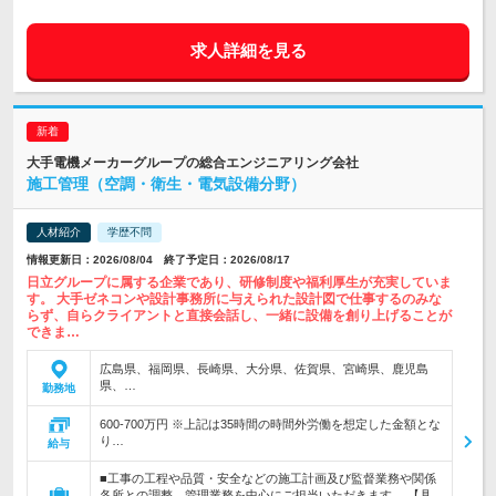
求人詳細を見る
大手電機メーカーグループの総合エンジニアリング会社
施工管理（空調・衛生・電気設備分野）
人材紹介
学歴不問
情報更新日：2026/08/04 終了予定日：2026/08/17
日立グループに属する企業であり、研修制度や福利厚生が充実していま
す。 大手ゼネコンや設計事務所に与えられた設計図で仕事するのみな
らず、自らクライアントと直接会話し、一緒に設備を創り上げることが
できま…
広島県、福岡県、長崎県、大分県、佐賀県、宮崎県、鹿児島
県、…
勤務地
600-700万円 ※上記は35時間の時間外労働を想定した金額とな
り…
給与
■工事の工程や品質・安全などの施工計画及び監督業務や関係
各所との調整、管理業務を中心にご担当いただきます。 【具