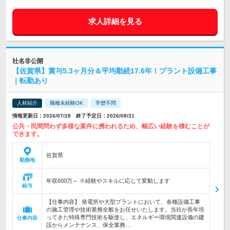
求人詳細を見る
社名非公開
【佐賀県】賞与5.3ヶ月分＆平均勤続17.6年！プラント設備工事
｜転勤あり
人材紹介
職種未経験OK
学歴不問
情報更新日：2026/07/28 終了予定日：2026/08/31
公共・民間問わず多様な案件に携われるため、幅広い経験を積むことが
できます。
佐賀県
勤務地
年収600万～ ※経験やスキルに応じて変動します
給与
【仕事内容】 発電所や大型プラントにおいて、各種設備工事
の施工管理や技術業務全般をお任せいたします。当社が長年培
ってきた特殊専門技術を駆使し、エネルギー環境関連設備の建
仕事内容
設からメンテナンス、保全業務…