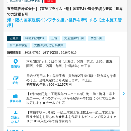
志望動機・自己PR不要
五洋建設株式会社 | 【東証プライム上場】国家PJや海外実績も豊富！世界
での活躍も可
海・陸の国家規模インフラを担い世界を牽引する【土木施工管
理】
正社員
職種未経験OK
上場
完全週休2日制
学歴不問
第二新卒歓迎
女性のおしごと掲載中
情報更新日：2026/07/10 終了予定日：2026/09/10
本社(東京)もしくは全国（北海道、関東、東北、北陸、東海、
関西、中国、四国、九州、沖縄諸島）の工事…
勤務地
月給45万円以上＋各種手当＋賞与年2回 ※経験・能力等を考慮
のうえ、当社規定により決定します。 ※上記…
給与
初年度の年収：
600～1,170万円
【1件50億円超・工期数年のスケール感】海・陸・海外・洋上
風力――。4つのフィールドから経験や専門性に応じて担当を
仕事内容
決定します★チームで対応
【前職年収＋α考慮】一級土木施工管理技士or一級土木施工管
理技士補をお持ちの方◆日本を代表するゼネコンで収入＆キャ
対象と
リアUP⇒入社2年で所長実績有
なる方