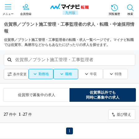
九州版
メニュー
会員登録
閲覧履歴
検索
佐賀県／プラント施工管理・工事監理者の求人・転職・中途採用情
報
佐賀県／プラント施工管理・工事監理者の転職・求人一覧ページです。マイナビ転職
では佐賀市、鳥栖市などからもあなたにぴったりの求人を探せます。
佐賀県／プラント施工管理・工事監理者
勤務地
職種
年収
特徴
条件変更
佐賀県
以外でも
佐賀県
で募集中の求人
同時に募集中の求人
27
1
27
件中
-
件
並び替え
1