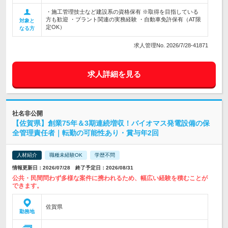
・施工管理技士など建設系の資格保有 ※取得を目指している
方も歓迎 ・プラント関連の実務経験 ・自動車免許保有（AT限
対象と
定OK）
なる方
求人管理No. 2026/7/28-41871
求人詳細を見る
社名非公開
【佐賀県】創業75年＆3期連続増収！バイオマス発電設備の保
全管理責任者｜転勤の可能性あり・賞与年2回
人材紹介
職種未経験OK
学歴不問
情報更新日：2026/07/28 終了予定日：2026/08/31
公共・民間問わず多様な案件に携われるため、幅広い経験を積むことが
できます。
佐賀県
勤務地