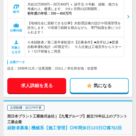
月給22万800円～28万400円 ＋ 諸手当 ※年齢、経験、能力を
考慮の上、優遇します。 ※6ヶ月間の試用期間…
給与
初年度の年収：
330～450万円
【地域社会に貢献できる仕事】水処理設備の設計や現場管理を
担当します。※現場で経験を積みながら、専門知識を身につけ
仕事内容
られます！
※未経験者／第二新卒者歓迎※【応募条件】■高卒以上■普通
自動車運転免許（AT限定可） ※入社後は工場見学からスター
対象と
ト！OJT研修もご用意
なる方
企業データ
設立：1936年11月／従業員数：210人／本社所在地：佐賀県
求人詳細を見る
気になる
志望動機・自己PR不要
西日本プラント工業株式会社 | 【九電グループ】創立70年以上のプラント
工業企業
経験者募集│機械系【施工管理】◎年間休日123日◎賞与2回