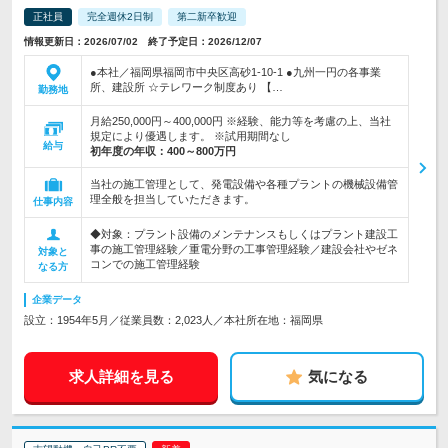
正社員
完全週休2日制
第二新卒歓迎
情報更新日：2026/07/02 終了予定日：2026/12/07
●本社／福岡県福岡市中央区高砂1-10-1 ●九州一円の各事業
所、建設所 ☆テレワーク制度あり 【…
勤務地
月給250,000円～400,000円 ※経験、能力等を考慮の上、当社
規定により優遇します。 ※試用期間なし
給与
初年度の年収：
400～800万円
当社の施工管理として、発電設備や各種プラントの機械設備管
理全般を担当していただきます。
仕事内容
◆対象：プラント設備のメンテナンスもしくはプラント建設工
事の施工管理経験／重電分野の工事管理経験／建設会社やゼネ
対象と
コンでの施工管理経験
なる方
企業データ
設立：1954年5月／従業員数：2,023人／本社所在地：福岡県
求人詳細を見る
気になる