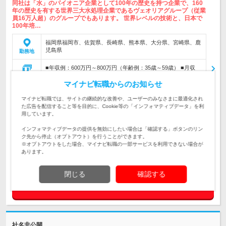
同社は「水」のパイオニア企業として100年の歴史を持つ企業で、160
年の歴史を有する世界三大水処理企業であるヴェオリアグループ（従業
員16万人超）のグループでもあります。 世界レベルの技術と、日本で
100年培…
福岡県福岡市、佐賀県、長崎県、熊本県、大分県、宮崎県、鹿
児島県
勤務地
■年収例：600万円～800万円（年齢例：35歳～59歳） ■月収
例：3…
給与
マイナビ転職からのお知らせ
水処理プラント設備施工管理・監理技術者(即戦力)【ヴェオリ
マイナビ転職では、サイトの継続的な改善や、ユーザーのみなさまに最適化され
アグループ/九州エリア】
仕事内容
た広告を配信すること等を目的に、Cookie等の「インフォマティブデータ」を利
用しています。
＜必須要件＞※下記双方の条件を満たす方 ■監理技術者（水道
施設）の資格をお持ちの方 ■下記いずれかに該当する方 ・水処
インフォマティブデータの提供を無効にしたい場合は「確認する」ボタンのリン
対象と
理プラントにおける施工管理経験をお持ちの方 ・一般土木の
ク先から停止（オプトアウト）を行うことができます。
なる方
施工管理経験をお…
※オプトアウトをした場合、マイナビ転職の一部サービスを利用できない場合が
あります。
求人管理No. 296367
閉じる
確認する
求人詳細を見る
社名非公開