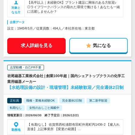
【高卒以上｜未経験OK】プラント建設に興味のある方歓迎♪
◎ライフワークバランスの取れた環境で働ける！あなたも一緒
対象と
に活躍しませんか？
なる方
企業データ
設立：1945年5月／従業員数：494人／本社所在地：東京都
求人詳細を見る
気になる
志望動機・自己PR不要
岩尾磁器工業株式会社 | 創業100年超｜国内シェアトップクラスの化学工
業用磁器メーカー
【水処理設備の設計・現場管理】未経験歓迎／完全週休2日制
正社員
職種・業種未経験OK
完全週休2日制
第二新卒歓迎
転勤なし
女性のおしごと掲載中
情報更新日：2026/06/30 終了予定日：2026/12/21
【 転勤なし】 佐賀県西松浦郡有田町外尾町丙1436-2 【雇入れ
直後】上記事業所 【変更の範囲】…
勤務地