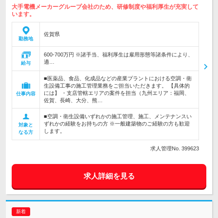
大手電機メーカーグループ会社のため、研修制度や福利厚生が充実して
います。
佐賀県
勤務地
600-700万円 ※諸手当、福利厚生は雇用形態等諸条件により、
適…
給与
■医薬品、食品、化成品などの産業プラントにおける空調・衛
生設備工事の施工管理業務をご担当いただきます。 【具体的
には】 ・支店管轄エリアの案件を担当（九州エリア：福岡、
仕事内容
佐賀、長崎、大分、熊…
■空調・衛生設備いずれかの施工管理、施工、メンテナンスい
ずれかの経験をお持ちの方 ※一般建築物のご経験の方も歓迎
対象と
します。
なる方
求人管理No. 399623
求人詳細を見る