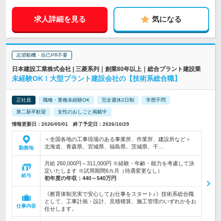
求人詳細を見る
気になる
志望動機・自己PR不要
日本建設工業株式会社 | 三菱系列｜創業80年以上｜総合プラント建設業
未経験OK！大型プラント建設会社の【技術系総合職】
正社員
職種・業種未経験OK
完全週休2日制
学歴不問
第二新卒歓迎
女性のおしごと掲載中
情報更新日：2026/05/01 終了予定日：2026/10/29
＜全国各地の工事現場のある事業所、作業所、建設所など＞
北海道、青森県、宮城県、福島県、茨城県、千…
勤務地
月給 260,000円～311,000円 ※経験・年齢・能力を考慮して決
定いたします ※試用期間6カ月（待遇変更なし）
給与
初年度の年収：
440～540万円
《教育体制充実で安心してお仕事をスタート♪》技術系総合職
として、工事計画・設計、見積積算、施工管理のいずれかをお
仕事内容
任せします。