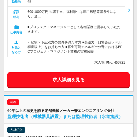
福…
勤務地
600-1000万円 ※諸手当、福利厚生は雇用形態等諸条件によ
り、適…
給与
■プロジェクトマネージャーとして各種業務に従事していただ
きます。
仕事内容
＜経験＞下記双方の要件を満たす方 ■英語力（日常会話レベル
程度以上）をお持ちの方 ■再生可能エネルギー分野におけるEP
対象と
Cプロジェクトマネジメント業務の実務経験
なる方
求人管理No. 458721
求人詳細を見る
60年以上の歴史を誇る老舗機械メーカー兼エンジニアリング会社
監理技術者（機械器具設置）または監理技術者（水道施設）
人材紹介