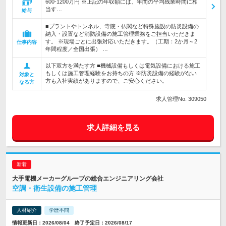
600-1200万円 ※上記の年収額には、年間の平均残業時間に相
当す…
給与
■プラントやトンネル、寺院・仏閣など特殊施設の防災設備の
納入・設置など消防設備の施工管理業務をご担当いただきま
す。 ※現場ごとに出張対応いただきます。（工期：2か月～2
仕事内容
年間程度／全国出張） …
以下双方を満たす方 ■機械設備もしくは電気設備における施工
もしくは施工管理経験をお持ちの方 ※防災設備の経験がない
対象と
方も入社実績がありますので、ご安心ください。
なる方
求人管理No. 309050
求人詳細を見る
大手電機メーカーグループの総合エンジニアリング会社
空調・衛生設備の施工管理
人材紹介
学歴不問
情報更新日：2026/08/04 終了予定日：2026/08/17