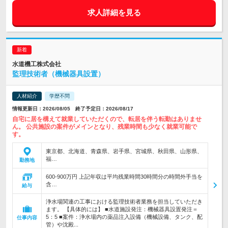
求人詳細を見る
水道機工株式会社
監理技術者（機械器具設置）
人材紹介
学歴不問
情報更新日：2026/08/05 終了予定日：2026/08/17
自宅に居を構えて就業していただくので、転居を伴う転勤はありませ
ん。 公共施設の案件がメインとなり、残業時間も少なく就業可能で
す。
東京都、北海道、青森県、岩手県、宮城県、秋田県、山形県、
福…
勤務地
600-900万円 上記年収は平均残業時間30時間分の時間外手当を
含…
給与
浄水場関連の工事における監理技術者業務を担当していただき
ます。 【具体的には】 ■水道施設発注：機械器具設置発注＝
5：5 ■案件：浄水場内の薬品注入設備（機械設備、タンク、配
仕事内容
管）や沈殿...