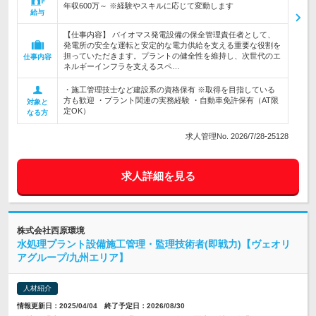
年収600万～ ※経験やスキルに応じて変動します
給与
【仕事内容】 バイオマス発電設備の保全管理責任者として、
発電所の安全な運転と安定的な電力供給を支える重要な役割を
担っていただきます。プラントの健全性を維持し、次世代のエ
仕事内容
ネルギーインフラを支えるスペ…
・施工管理技士など建設系の資格保有 ※取得を目指している
方も歓迎 ・プラント関連の実務経験 ・自動車免許保有（AT限
対象と
定OK）
なる方
求人管理No. 2026/7/28-25128
求人詳細を見る
株式会社西原環境
水処理プラント設備施工管理・監理技術者(即戦力)【ヴェオリ
アグループ/九州エリア】
人材紹介
情報更新日：2025/04/04 終了予定日：2026/08/30