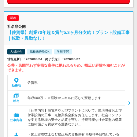
社名非公開
【佐賀県】創業70年超＆賞与5.3ヶ月分支給！プラント設備工事
｜転勤・異動なし！
人材紹介
職種未経験OK
学歴不問
情報更新日：2026/08/04 終了予定日：2026/09/07
公共・民間問わず多様な案件に携われるため、幅広い経験を積むことが
できます。
佐賀県
勤務地
年収600万～ ※経験やスキルに応じて変動します
給与
【仕事内容】発電所や大型プラントにおいて、環境設備および
付帯設備の工事・点検業務全般をお任せします。社会インフラ
を支える現場の安全と品質を守り、持続可能な社会基盤の構築
仕事内容
に技術面から貢献する重要なポジ…
・施工管理技士など建設系の資格保有 ※取得を目指している