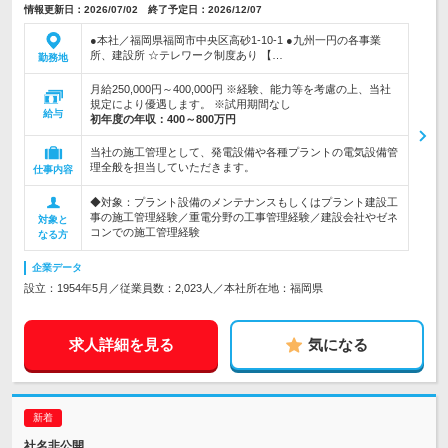
情報更新日：2026/07/02 終了予定日：2026/12/07
●本社／福岡県福岡市中央区高砂1-10-1 ●九州一円の各事業
所、建設所 ☆テレワーク制度あり 【…
勤務地
月給250,000円～400,000円 ※経験、能力等を考慮の上、当社
規定により優遇します。 ※試用期間なし
給与
初年度の年収：
400～800万円
当社の施工管理として、発電設備や各種プラントの電気設備管
理全般を担当していただきます。
仕事内容
◆対象：プラント設備のメンテナンスもしくはプラント建設工
事の施工管理経験／重電分野の工事管理経験／建設会社やゼネ
対象と
コンでの施工管理経験
なる方
企業データ
設立：1954年5月／従業員数：2,023人／本社所在地：福岡県
求人詳細を見る
気になる
社名非公開